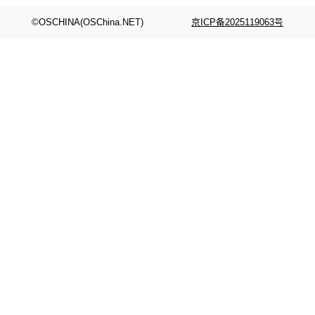
©OSCHINA(OSChina.NET)
京ICP备2025119063号