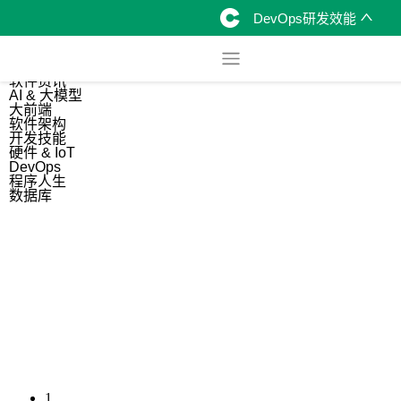
DevOps研发效能
综合
开源资讯
软件资讯
AI & 大模型
大前端
软件架构
开发技能
硬件 & IoT
DevOps
程序人生
数据库
1