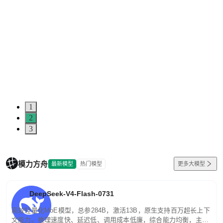
1
2
3
模力方舟
最新模型
热门模型
更多大模型
DeepSeek-V4-Flash-0731
高效轻量化MoE模型，总参284B，激活13B，原生支持百万超长上下
文能力。推理速度快、延迟低、调用成本低廉，综合能力均衡，主打