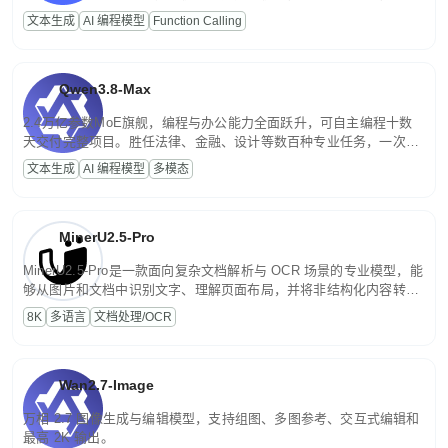
高并发、轻量化任务，适合日常对话、内容创作、基础 RAG、批量
文本生成
AI 编程模型
Function Calling
文案处理等普惠刚需场景。
Qwen3.8-Max
2.4万亿参数MoE旗舰，编程与办公能力全面跃升，可自主编程十数
天交付完整项目。胜任法律、金融、设计等数百种专业任务，一次对
话端到端交付生产级成果。原生视觉理解贯穿规划、执行与验证全流
文本生成
AI 编程模型
多模态
程，支持超长文档与长视频的深度语义解析。长程任务中自主规划与
闭环迭代，持续进化。
MinerU2.5-Pro
MinerU2.5-Pro是一款面向复杂文档解析与 OCR 场景的专业模型，能
够从图片和文档中识别文字、理解页面布局，并将非结构化内容转换
为便于存储、检索和二次处理的结构化结果。
8K
多语言
文档处理/OCR
Wan2.7-Image
万相 2.7 图像生成与编辑模型，支持组图、多图参考、交互式编辑和
最高 2K 输出。