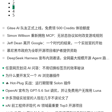
2
3
4
5
Gitee AI 队友正式上线，免费领 500 Credits 体验额度
Simon Willison 重新拥抱 MCP：无状态协议如何改变游戏规则
Jeff Dean 离开 Google：一个时代的结束，一个实验室的开始
慕尼黑市政府为全职开源项目维护者提供资助
DeepSeek Harness 宣布内测邀请，全网最大规模开源 Agent 路演现场诞生
任意网页划词 AI 问答：不用切换标签页的效率秘诀
为什么要开发又一个 AI 浏览器插件
🔥 Hot-Plug 实战：运行期管理 Solon 插件
OpenAI 宣布为 GPT-5.6 Sol 调优，并让免费用户无限用 Luna
许多顶级实验室的人现在几乎不读论文了
xAI 前工程师评现代 AI 领域最重要 Top3 开源项目