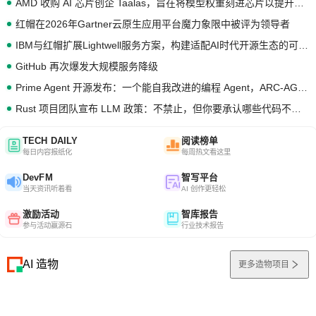
AMD 收购 AI 芯片创企 Taalas，旨在将模型权重刻进芯片以提升推理性能
红帽在2026年Gartner云原生应用平台魔力象限中被评为领导者
IBM与红帽扩展Lightwell服务方案，构建适配AI时代开源生态的可信基础设施
GitHub 再次爆发大规模服务降级
Prime Agent 开源发布：一个能自我改进的编程 Agent，ARC-AGI 3 超越人类专家基线
Rust 项目团队宣布 LLM 政策：不禁止，但你要承认哪些代码不是你写的
TECH DAILY
阅读榜单
每日内容报纸化
每周热文看这里
DevFM
智写平台
当天资讯听着看
AI 创作更轻松
激励活动
智库报告
参与活动赢源石
行业技术报告
AI 造物
更多造物项目