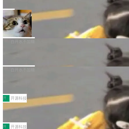
e” 和 Muse Spark 1.2 模型
mmit 之间的空隙里丢失了。 DeltaDB 要做的就
金额高达158.3亿美元，这一单项投入已经逼近
Meta 今天发布了两款 AI 产品：Muse Code，
是把这段空隙补上。 回退到任何一次编辑：Delt
微软同期总资本开支的四成。 与亚马逊、Alpha
一个在终端里运行的编程 agent；Muse Spark
局
aDB 捕获 commit 之间的每一次操作，...
bet、微软以及 Meta 等传统科技巨头相比，Spa
1.2，驱动这个 agent 的新模型。一句话概括：
ceXAI的资金消耗速度尤为引人瞩目。然而，支
美团开源 LoHoSearch，用知识图谱校
你可以用 curl -fsSL https://dev.meta.ai/install.
准 AI 能力认知
撑庞大支出的资金来源却呈现出截然不同的面
sh | bash 安装一个能在大项目里自动规划、写
机器出题的前提，是让机器拥有全局视野。整个
貌。数据显示，微软和 Meta 主要依托充沛的经
代码、验证结果的 AI 终端工具。 据介绍，Muse
构建流程可以分为四个环节：建图 → 控制难度
白开水不加糖
营现金流来覆盖资本开支，其资本支出覆盖率分
Code 是 Meta 的编程 agent 产品。它和市场上
→ 质量把关 → 数据概览。
别达到155% 和106%;而SpaceXAI的经营现金
腾讯开源 UCL-MPComm 通信库
已有的终端编程 agent 在设计理念上有几个明显
流仅能覆盖资本开支的12...
的差异点。 异步后台 agent：Muse Code 有一
腾讯网平团队宣布开源了 UCL-MPComm 通信
个主 agent 循环，外加一组后台 agent。这些后
库，并将作为transport接入Mooncake TENT。
白开水不加糖
台 agent...
该通信库针对AI Memory池化场景的数据传输需
CoStrict入选工信部2025人工智能应用
求进行了深度优化，能够实现数据中心内大规模
典型案例
计算节点间多种内存类型的高性能通信。 UCL-
近日，工信部科技司公示《2025人工智能应用典
MPComm将作为一种传输引擎接入Mooncake T
型案例入选名单》，深信服“面向企业研发场景的
开
开源科技
ENT，实现零拷贝传输性能提升30%、非零拷贝
开源 AI 编程平台 CoStrict 应用”凭借卓越的技术
传输性能最高提升5倍。UCL-MPComm底层基
深信服AI算力网关入选工信部人工智能
创新与落地成效成功入选。 全链路私有化部署，
应用典型案例！
于自研UCL-Engine通信引擎，后续腾讯网平将
助力企业AI研发安全落地 当前，越来越多企业已
前不久，工业和信息化部正式发布《2025年人工
持续开源更多基于UCL-Engine的高性能通信组
经开始引入 AI Coding 工具，通过调用公有云模
智能应用典型案例名单》，集中展示人工智能在
开
开源科技