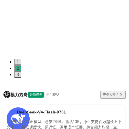
1
2
3
模力方舟
最新模型
热门模型
更多大模型
DeepSeek-V4-Flash-0731
高效轻量化MoE模型，总参284B，激活13B，原生支持百万超长上下
文能力。推理速度快、延迟低、调用成本低廉，综合能力均衡，主打