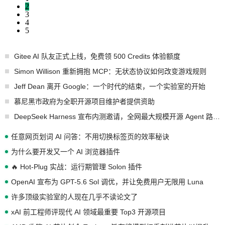
2
3
4
5
Gitee AI 队友正式上线，免费领 500 Credits 体验额度
Simon Willison 重新拥抱 MCP：无状态协议如何改变游戏规则
Jeff Dean 离开 Google：一个时代的结束，一个实验室的开始
慕尼黑市政府为全职开源项目维护者提供资助
DeepSeek Harness 宣布内测邀请，全网最大规模开源 Agent 路演现场诞生
任意网页划词 AI 问答：不用切换标签页的效率秘诀
为什么要开发又一个 AI 浏览器插件
🔥 Hot-Plug 实战：运行期管理 Solon 插件
OpenAI 宣布为 GPT-5.6 Sol 调优，并让免费用户无限用 Luna
许多顶级实验室的人现在几乎不读论文了
xAI 前工程师评现代 AI 领域最重要 Top3 开源项目