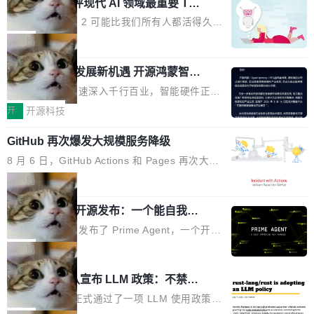
业化营销服务的需求从未如此迫切。 但市场扩容
xAI 前工程师评现代 AI 领域最重要 Top
n 这条推文引发了广泛讨论。他不是在说风凉
巧机身有效提升市面主流标准A...
3 开源项目
的同时,服务商的竞争逻辑正在改变。2026年Top
话，他是说出了一个圈内人尽皆知但很少公开捅
Flash Attention 2 可能比我们所有人都活得久。
Agency年度合辑的观察指出,“产品”这个离消费
破的事实。 Jordan 随后补充了一句软化声明：
这句话不是来自某个技术博客，而是出自 Hieu
局
者最近的载体,在整个品牌营销层面的权重显著变
「我不认为这些会议上大部分论文都在过度宣传
Pham 的一条推文。Hieu Pham 是谁？他是 xAI
高了。全域营销服务商的竞争正在从规模转向深
或造假。问题是，作为读者，如果你筛选出那些
共商智能硬件发展新机遇 开源鸿蒙智能
的早期工程师之一，在 Grok 训练基础设施团队
度,案例厚度、全域覆盖、多线协同...
硬件开发者日杭州站即将举行
看起来最令人兴奋的论文，那它们大部分都是过
工作过。近日他在 X 上发了一条帖子，列出了他
随着万物智联加速深入千行百业，智能硬件正从
度宣传的。」 这才是真正的痛点。不是所有论文
认为现代 AI 领域最重要的三个开源项目。 第一
单点设备迈向智能化、网联化、协同化发展。作
开
开源科技
都有问题，是最吸引眼球的那批论文最有问题。
个名字毫无悬念：Flash Attention 2。 Hieu 的
为面向全场景、跨终端的分布式操作系统，开源
他引用的帖子来自 Mathew Shen，一位 ICLR 2
理由很具体。FA 系列不需要解释，但 FA2 是他
GitHub 再次爆发大规模服务降级
鸿蒙通过统一技术底座和分布式能力，为不同类
026 的读者：「看了篇 ...
认为最重要的一个——复杂度恰到好处，刚好能
型智能设备的开发、连接与互联提供关键支撑，
8 月 6 日，GitHub Actions 和 Pages 再次大规
驱动你去学 CuTe，但还没被那些"邪恶的" Hopp
也为产业链企业探索产品创新与商业增长打开新
模服务降级，Actions 完全不可用超过 5 小时，
局
er++ 优化所淹没，足够容易修改和适配。 更关
的空间。 8月14日，开源鸿蒙智能硬件开发者日
webhook 停发，连自托管 runner 也因调度层故
键的是 FA2 的持久性...
（OHDD：OpenHarmony Hardware Develope
Prime Agent 开源发布：一个能自我改
障无法工作。Pages、Copilot code review、C
进的编程 Agent，ARC-AGI 3 超越人类
r Day）将在杭州启航。活动面向智能硬件产业
opilot coding agent 全部受影响。从检测到完全
Prime Intellect 发布了 Prime Agent，一个开源
专家基线
链企业和开发者，邀请行业专家与资深技术顾
恢复，大约 12 小时。 这是 2026 年 8 月的第六
的编程 Agent Harness，核心设计围绕两个抽
局
问，围绕开源鸿蒙技术能力、设备适配、芯片适
起事故，其中四起与 AI/Copilot 服务相关。 Git
象：Recursive Language Model（RLM）和 C
配、功耗与稳定性调优、兼容性测评及统一互联
Rust 项目团队宣布 LLM 政策：不禁
Hub 员工 kdaigle 在 HN 讨论中贴出了一组数
ontinual Harness。在 ARC-AGI 3 基准测试
等内容展开系统讲解和实战交流，帮助企业进一
止，但你要承认哪些代码不是你写的
据：2025 年全年 10 亿次 commit。现在，每周
上，Prime Agent + Opus 5 的组合达到了 95.
Rust 语言项目正式通过了一项 LLM 使用政策，
步了解开源鸿蒙在智能...
2.75 亿次，全年预计 140 亿次。GitHub...