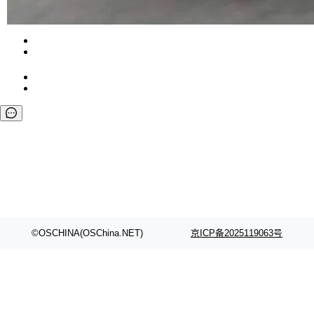
代码检索手段（如关键词匹配、目录遍历）仅能
在语法层面完成文本定位，难以触及代码的语义
内涵与结构关联，导致开发者使用代码智能体在
理解大规模代码仓时面临显著"代码仓理解"瓶
颈。 代码仓深度理解服务（以下简称" CodeBas
e深度理解服务"）是华为云码道（CodeA...
©OSCHINA(OSChina.NET)
京ICP备2025119063号