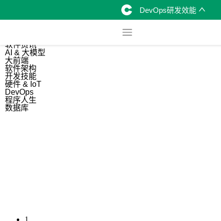
DevOps研发效能
综合
开源资讯
软件资讯
AI & 大模型
大前端
软件架构
开发技能
硬件 & IoT
DevOps
程序人生
数据库
1