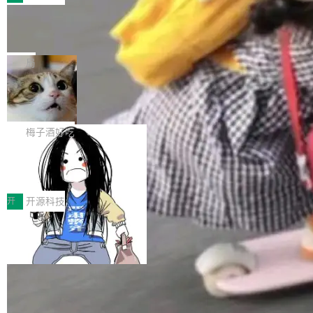
件。 腾讯网平团队在UCL-MPComm中实现了一
型或企业内部部署模型提升研发效率。但随着 AI
各领域的应用成果，覆盖技术底座、行业赋能、
个独立于业务线程的全局通信引擎（Engine），
Coding 从个人辅助工具逐步走向团队级、组织
Jeff Dean 离开 Google：一个时代的结
产品应用、支撑保障、专题等五大方向。深信服
并实...
束，一个实验室的开始
级应用，企业在规模化落地过程中，对安全性、
AI算力网关（AI创新平台）成功入选！ 随着各行
Google 员工编号 20。MapReduce 作者之一。
可控性和代码质量提出了更高要求。 首先是数据
各业的Agent走向规模化建设，算力构成形态逐
Bigtable 作者之一。TensorFlow 的作者之一。
局
安全与合规要求。对于大多数普通研发场景，公
渐丰富，用户关注的重点也在发生变化：不只是
Gemini 的架构师。Google 首席科学家。 Jeff D
有云模型能够满足快速试用和效率提升的需求。
让AI用起来，还要进一步看清混合算力时代下，
🔥 SolonCode v2026.8.4 发布：界面
ean 在 Google 工作了 27 年后，宣布离职。 他
但对于金融、能源、医疗等对数据安全要求较...
字体可调、22 种语言、记忆搜索增强
Token花在哪里、算力是否被充分利用，以及持
不是一个人走。一同离开的还有 Sanjay Ghema
打开终端就能上岗的全中文编码智能体，这一轮
续增长的AI成本该如何优化。 深信服AI算力网关
wat（Google 员工编号 23，Jeff Dean 二十多
把「看得清、用母语、记得住」三件事一次补
梅子酒好吃
正是围绕这些实际问题，从Token治理和成本治
年的编程搭档，MapReduce 和 Bigtable 的共同
齐。 SolonCode 是什么 SolonCode 是杭州无
理两个方面，让用户的每一份算力都看得清、管
作者）、Quoc Le（Google 大脑核心成员，Se
让“代码语义理解”深度释放AI Coding
耳科技研发的企业级终端编码智能体——一位全
得住、用得稳、省得下、更安全！ 一、从现在开
价值潜能：华为云码道（CodeArts）
q2Seq 和 DocAI 的共同发明人）以及 Oriol Vin
中文驱动的数字员工，自主理解需求、规划步
一、代码仓深度理解技术的作用与价值 在软件工
始，Token使用一目...
代码仓技术解析
yals（Gemini 联合负责人，AlphaSta...
骤、编写代码。不挑模型、不挑平台，curl 一行
程实践中，代码仓是企业核心知识资产的主要载
开
开源科技
装完即用。 开源地址：Gitee · GitCode · GitHu
体。企业级代码仓库通常包含数十万乃至数百万
b 安装 支持 Java 8+（8~26）、macOS / Linu
个文件，其规模远超单次模型调用可承载的上下
x / Windows / Harmony PC。 # macOS / Linu
文窗口。随着项目规模的持续扩张与代码历史的
x / Harmony PC curl -fsSL https://solon.noea
不断累积，代码仓中的模块关系、接口契约、业
r.org/solon...
务逻辑等关键信息往往分散于数十乃至数百个文
件之中，形成高度复杂的知识关联网络。传统的