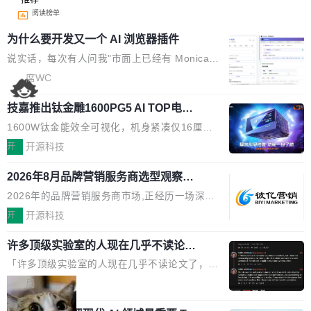
阅读榜单
为什么要开发又一个 AI 浏览器插件
说实话，每次有人问我"市面上已经有 Monica、
Sider、Copilot for Chrome 这些 AI 浏览器插件
席WC
了，你为什么还要再做一个"，我都觉得这个问题
技嘉推出钛金雕1600PG5 AI TOP电
问得好。 因为我自己也是从用户变成开发者的。
源：为发烧级主机与本地AI算力打造旗
现有产品的天花板 我用过不少 AI 浏览器插件。
1600W钛金能效全可视化，机身紧凑仅16厘米
舰供电方案
刚开始觉得都挺好——选中一段文字，弹出解
继2026台北电脑展首度亮相后，技嘉科技近日正
开
开源科技
释；写邮件时帮你润色；看英文网页给你翻译摘
式发布钛金雕1600PG5 AI TOP电源。这款高端
要。但用久了你会发现，它们本质上都是同一类
2026年8月品牌营销服务商选型观察：
电源专为发烧级DIY主机与本地AI算力平台打
从流量思维到品牌资产思维的范式转移
东西：一个带网页上下文的聊天框。 它们能读取
造，整机长度仅16厘米，提供1600W额定功率
2026年的品牌营销服务商市场,正经历一场深刻
页面的文本，然后把文本丢给大模型，再返回一
与80PLUS钛金能效；支持ATX 3.1与PCIe 5.1
的价值重构。全球全案品牌代理机构市场从2025
开
开源科技
段回答。仅此而已。 这当然有用，但总觉得差点
规范，结合服务器级元件、完善供电线材与内置
年的83.1亿美元增长至2026年的86.6亿美元,年
意思。比如我在一个后台管理系统里，需要填50
实时LCD监控屏，可充分满足当下高阶PC主机
许多顶级实验室的人现在几乎不读论文
复合增长率达5.44%,预计2032年将突破120亿美
个表单字段，每个字段还有联动逻辑；比如我
了
的严苛使用需求。 澎湃功率，紧凑机身 钛金雕1
元。数字广告与公共关系相关服务市场更是从20
「许多顶级实验室的人现在几乎不读论文了，而
想...
600PG5 AI TOP具备强悍输出功率，同时实现
25年的8463亿美元扩张至2026年的8763亿美
且他们认为 ICLR/ICML/NeurIPS 充斥着大量过
局
机身尺寸大幅精简。整机长度仅16厘米，属于同
元。数字的背后是一个清晰的事实——品牌对专
度宣传和欺诈。」 OpenAI 研究员 Keller Jorda
功率段机身尺寸十分紧凑的1600W电源产品。小