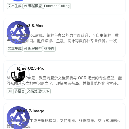
高并发、轻量化任务，适合日常对话、内容创作、基础 RAG、批量
文本生成
AI 编程模型
Function Calling
文案处理等普惠刚需场景。
Qwen3.8-Max
2.4万亿参数MoE旗舰，编程与办公能力全面跃升，可自主编程十数
天交付完整项目。胜任法律、金融、设计等数百种专业任务，一次对
话端到端交付生产级成果。原生视觉理解贯穿规划、执行与验证全流
文本生成
AI 编程模型
多模态
程，支持超长文档与长视频的深度语义解析。长程任务中自主规划与
闭环迭代，持续进化。
MinerU2.5-Pro
MinerU2.5-Pro是一款面向复杂文档解析与 OCR 场景的专业模型，能
够从图片和文档中识别文字、理解页面布局，并将非结构化内容转换
为便于存储、检索和二次处理的结构化结果。
8K
多语言
文档处理/OCR
Wan2.7-Image
万相 2.7 图像生成与编辑模型，支持组图、多图参考、交互式编辑和
最高 2K 输出。