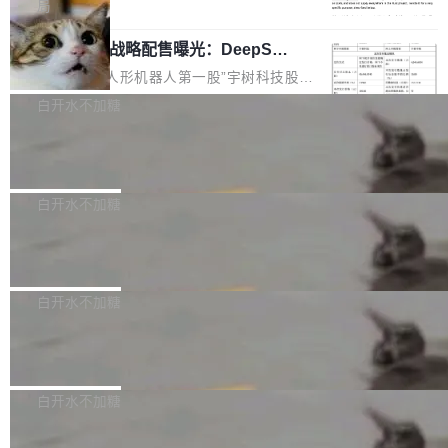
5% RHAE Best@1，超过了 ARC 报告的人类专
覆盖 rust-lang/rust 单一仓库的代码贡献。这不
局
家基线 95.4%。 不是又一个 coding agent 包装
是项目级别的官方立场，目前由五个团队采纳，
宇树科技 IPO 战略配售曝光：DeepSe
器 Prime Agent 的架构和市面上大多数 coding
但它可能是主流开源项目中关于 AI 辅助贡献最
ek 获配 93.3 万股，锁定 36 个月
agent 有本质区别。大多数 agent harness 的设
细致的一份规则。 政策的核心只有一句话：LLM
8月6日晚间，“人形机器人第一股”宇树科技股份
计是基于早期模型的能力—...
可以用来分析、提炼、审阅、建议，但不能用来
有限公司披露IPO发行价格及战略配售结果，杭
白开水不加糖
创作。 具体来说，LLM 生成的代码可以提交，
州深度求索人工智能基础技术研究有限公司（De
但必须满足五个条件：预先安排、非关键、高质
Docker 29.7.2 发布
epSeek）获配93.3399万股，按150.8元/股发行
量、充分测试、充分审查，并且必须披露。LLM
价格计算，认购金额约1.41亿元，股份锁定期为
Docker 29.7.2 现已发布，具体更新内容如下：
不得生成涉及安全性的关键变更，除非作者本身
36个月。 公告显示，本次宇树科技战略配售对
Bug fixes and enhancements 修复多次传递同
白开水不加糖
就是领域专家。即使如此，政策也"强烈不建
象主要包括长期投资机构、与公司业务具有战略
一环境变量时，docker service create和docker
议"这么做。 对于不披露的情况，审核者可以直
合作关系或长期合作愿景的大型企业、科创板保
Apache Fluss 毕业成为顶级项目
service update会发生 panic 的问题。docker/cl
接关闭 PR，无需解释。 政策作者 Jynn Ne...
荐人跟投子公司，以及公司高级管理人员和核心
i#7145 修复了 Docker Engine 29.7.0 中引入的
今年 7 月，Apache Fluss 的毕业提案在 Apach
员工参与设立的专项资产管理计划。其中，Dee
一个回归问题，该问题导致拉取镜像时会拒绝包
e 孵化器项目管理委员会（IPMC）投票中获得
白开水不加糖
pSeek作为与宇树科技具备战略合作关系的企
含绝对 hardlink 目标的镜像（此类镜像由某些镜
全票通过，随后获 Apache 软件基金会董事会批
业，获配股份数量占本次发行数量的2.31%。 除
像构建工具生成）。moby/moby#53305 修复了
马斯克 AI 百科项目 Grokipedia 被曝数
准。今天，Apache 软件基金会正式宣布 Apach
DeepSeek外，腾讯旗下上海启善投资有限公司
月未更新
Docker Engine 29.7.0 中引入的一个回归问
e Fluss 孵化毕业，成为 Apache 顶级项目（TL
埃隆·马斯克推出的AI百科项目 Grokipedia 被曝
获配9...
题，该问题可能导致在旧版 Linux 内核...
P）！这一里程碑不仅标志着 Fluss 迈入新的发
长期停止内容更新，未能实现其作为“AI版维基百
白开水不加糖
展阶段，也将进一步推动流式存储、实时湖仓与
科”替代品的目标。 据 Lawfare 最新调查，自今
AI 数据基础加速融合，为实时数据基础设施的发
Solon I18n：三种解析器，零样板代码
年4月以来，Grokipedia 页面更新功能基本停