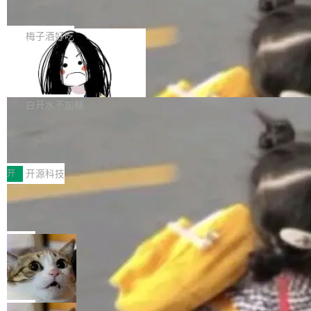
展开启新的篇章。
滞，过去三个月内没有任何条目完成更新，用户
如果你在 Spring Boot 里做过国际化，流程大概
提交的编辑请求也长期处于待处理状态。 Groki
是这样的：配 MessageSource 的 Bean、写 R
梅子酒好吃
pedia 于去年底上线，定位为由人工智能生成内
eloadableResourceBundleMessageSource、
容的百科平台，被马斯克视为传统众包百科网站
Apache Doris 4.1 全面增强 Iceberg：
声明 LocaleResolver、注册 LocaleChangeInt
支持 UPDATE、MERGE INTO 与 Iceb
维基百科的替代方案。Lawfare 调查发现，无论
erceptor…五六步之后才能看到第一行翻译文
Apache Doris 4.1 要补齐的，正是缺失的那一
erg V3
热门页面还是低关注度页面，均未出现近期更
本。 Solon 换了个方式。整个 i18n 模块围绕三
半。在已有查询能力的基础上，Doris 进一步支
白开水不加糖
新，相关问题并非局限于特定领域，而是在不同
个解析器、一个注解、一个工具类展开——没有
持了 UPDATE、DELETE、MERGE INTO 等数
主题和访问量页面中普遍存在。 调查人员最初认
XML、没有拦截器注册、没有样板配置。 资源
Testin XAgent：CIO智能测试落地指南
据修改操作、完整的表结构管理与分区演进，以
为，Grokipedia可能只是限...
文件的约定 把文件放到 resources/i18n/ 下： r
及 rewrite_data_files、expire_snapshots 等日
7月30日，TiD2026质量竞争力大会在北京中关
esources/i18n/messages.properties ...
常维护操作，并完整支持 Iceberg V3 格式。
村国家自主创新示范区会议中心开幕。本届大会
开
开源科技
由中关村智联软件服务业质量创新联盟主办，以
让非法状态不可表示：一篇关于 ADT
“智构可信·质创未来——AI原生时代的质量新范
的帖子在 Reddit 火了
式”为主题，直面AI从实验室走向规模化产业落地
有一种东西，一旦用过就回不去了。Alex Fedos
的核心质量命题。会上，《2026智能研发生产力
eev 管它叫"软件设计的基石"。 他说的东西不新
局
工具选型手册》发布，Testin云测的Testin XAge
鲜——代数数据类型（ADT），尤其是和类型
Cloudflare 开源内部企业 AI 平台 Clou
nt智能测试系统入选AI测试领域代表产品。对CI
（sum type）。但他说清楚了一件事：这不是类
dflare OS
O而言，这提示了一个转变：AI测试正在从效率
型系统的学术体操，是日常编码的思维方式。 文
Cloudflare 发布了一个开源项目 Cloudflare O
工具升级为企业的质量基础设施。 CIO面对的新
章从一个简单的例子切入。一个网站的深色主题
S。如果你只看官方博客，你会觉得这是又一
局