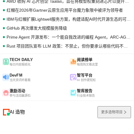
AMD 收购 AI 芯片创企 Taalas，旨在将模型权重刻进芯片以提升推理性能
红帽在2026年Gartner云原生应用平台魔力象限中被评为领导者
IBM与红帽扩展Lightwell服务方案，构建适配AI时代开源生态的可信基础设施
GitHub 再次爆发大规模服务降级
Prime Agent 开源发布：一个能自我改进的编程 Agent，ARC-AGI 3 超越人类专家基线
Rust 项目团队宣布 LLM 政策：不禁止，但你要承认哪些代码不是你写的
TECH DAILY
阅读榜单
每日内容报纸化
每周热文看这里
DevFM
智写平台
当天资讯听着看
AI 创作更轻松
激励活动
智库报告
参与活动赢源石
行业技术报告
AI 造物
更多造物项目