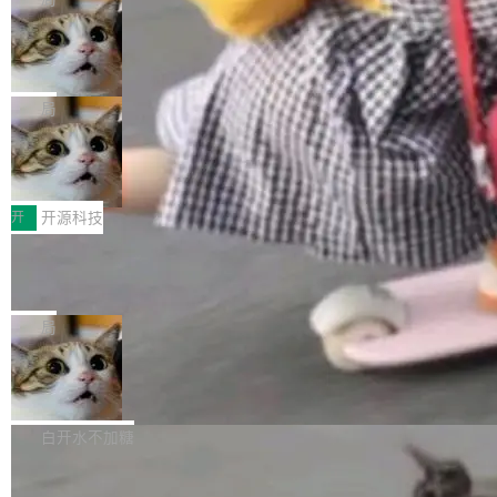
现实 过去两年，CIO们的焦虑清单上多了两项：
设置，如果用布尔值 + 可空字段来表示——bool
个"AI 知识库 + 聊天机器人"——每个大厂都在
一是如何让大模型和智能体应用安全地从PoC走
ean 表示是否可切换，nullable 的默认模式、浅
Deno 团队开源 Celld，可自托管的分
做，没什么新鲜的。 但 Kenton Varda 在 Twitte
向生产，二是如何让测试团队跟得上AI应用...
布式 Durable Objects
色方案、深色方案——会产生大量无意义的组
r 上把事情说清楚了： 今天我们发布了 Cloudfla
Ryan Dahl 领导的 Deno 团队推出了最新开源项
合。方案缺了、配置冲突了、全 null 了。要知道
re OS，一个带连接器的聊天机器人，跟其他所
目 Celld，一个能在自己机器上运行 Cloudflare
局
哪些组合有效，作者说，你得靠"文档、校验、或
有科技公司做的一样。只不过，实际上它不一
Workers 和 Durable Objects 的守护进程。 设
者部落知识"。 换个写法。Rust 的 enum，两个
样。这是 Sandstorm.io 的重制版，我十年前的
鲁大师7月新机性能/流畅/AI榜：vivo夺
计思路很直接：每个对象是一个独立的 SQLite
变体：Switchable...
性能、流畅双第一，三星Galaxy Z系列
那个创业公司。不同的是，这次它构建在 Cloudf
数据库，按名称寻址，复制到你自己的 S3 兼容
2026年7月的手机市场，由于存储等硬件成本暴
新折叠缺席
lare Workers 上——我花了九年时间搭建的平台
存储库里。节点之间只通过这个存储库协调——
增，手机厂商的日子也不好过啊，新机速度明显
开
开源科技
——并且深度集成了 AI。这基本上是我十年秘密
没有控制平面，没有共识协议。每个对象自带一
放缓，因此硝烟味淡了许多。新机参数规格除开
计划的顶峰。 十年前，Ken...
个小型数据库，应用天然按分片构建，单个数据
Zed 推出 DeltaDB，一个记录 commit
高价的三星折叠（三星Galaxy Z Fold8 Ultra / Z
之间所有操作的版本控制系统
库的竞争和爆炸半径问题在设计层面就被消除
Fold8 / Z Flip8）外，其余要么是中低端机器，
Zed 编辑器团队发布了新项目——DeltaDB，一
了。 闲置的 cell 会休眠到几乎不占资源。当 cel
例如iQOO Z11i、REDMI Note 17、REDMI No
个在 git commit 之间记录每一次编辑操作的版
局
l 迁移或唤醒时，新宿主从 S3 恢复 SQLite 数据
te 17 Pro、OPPO K15，要么是vivo X300 E这
本控制系统。目前处于 Early Access 阶段。 De
库继续执行。存储库是持久化的唯一真相...
样的次旗舰。 Galaxy Z Fold8 Ultra / Z Fold8 /
SpaceXAI 单季资本开支达 183 亿美元
ltaDB 的核心思路直接写在 landing page 最显
Z Flip8三款折叠屏新机均在7月22日发布，且全
眼的位置：「Software is made between com
根据风险投资人Tomer Tunguz 博客（VC 分
部搭载骁龙8 Elite Gen5 for Galaxy，它们本该
mits」——软件是在 commit 之间写出来的。git
析）披露的最新分析与第二季度业绩报告，Spac
白开水不加糖
是7月性...
只记录了你提交的最终状态，但真正的工作过程
eXAI在上个季度的总资本支出飙升至183.7亿美
——打字、删改、试错、agent 对话——都在 co
Meta 发布终端编程 Agent“Muse Cod
元。其中，绝大部分资金被直接用于 AI 领域，