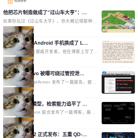
阅读榜单
他把芯片制造做成了“过山车大亨”：一
个浏览器里的半导体工厂
如果你玩过《过山车大亨》，你大概记得那种俯
瞰视角——小人在公园里走来走去，游乐设施运
局
转着，一切都在你的注视下运行。现在想象同样
一名开发者将 Android 手机换成了 Lin
的视角，但公园里不是过山车，而是一座完整的
ux，称“AOSP 已死”
芯片制造工厂。 这就是 Chip Tycoon。 一个黄
Runarcn 是一名挪威开发者，他在博客上写了一
色的小车载着一片硅晶圆，穿过 20 栋建筑，从
篇文章，标题很直白：《I'm switching my phon
局
石英砂一路走到封装好的芯片。晶圆在每一站都
e from Android to Linux》。 他的核心论点很简
会发生肉眼可见的变化——长晶体、抛光、涂光
Atlassian Rovo 被曝可绕过管控泄露 J
单：AOSP（Android Open Source Project）
ira 和 Confluence 数据，厂商两个月没
刻胶、蚀刻、离子注入、铜互联。公园中央是一
已经死了。不是技术上死了，而是作为一个真正
安全公司 PromptArmor 发布了一篇报告，披露
回复
个环形路线，因为芯片制造需要把光刻流程重复
的开源项目死了。Google 把越来越多的核心功
Atlassian 的 AI agent Rovo 存在严重的数据泄
局
大约 60 次，每次一层。动画里简化为 4 圈。 整
能从 AOSP 移到了闭源的 Google Play Service
露漏洞：攻击者可以通过 indirect prompt inject
个项目只有一个 HTML 文件。没有构建步骤，没
s 里，设备树和内核源码被厂商锁死，你能看到
一个 4B 开源模型，检索能力追平了 G
ion（间接提示注入）窃取整个 Atlassian 租户内
有依赖，没有网络请求。屏幕上每个形状都是 C
PT-5.6 Sol，成本降到 1/100
代码但你改不了，改了也刷不进去。 为什么 AO
的 Jira 工单和 Confluence 文档，全程不需要任
Neon 和 Castform 联合发布了一篇博客，展示
anvas 上纯手...
SP 不够用了 Runarcn 列举了几条他离开 Andro
何人工审批。 更值得注意的是，这个漏洞在 5
了一个惊人的结果：一个 4B 参数的开源模型，
局
id 的具体理由： Google Pla...
月 23 日就报告给了 Atlassian，两个多月过去
经过 RL 后训练之后，在检索任务上的准确率追
了，公司除了表示"感谢"并分配了一个 case nu
技嘉 GO27Q32 正式发布：五重 QD-OL
平了 GPT-5.6 Sol，但每次请求的成本只有对方