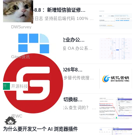
栈从 HPACK、Huffman 到 ALPN 均为自主实
沿技术突破与商业化最新进展。 活动围绕AI学术
时，反复确认了多次。不是 100MB，不是 500
现，在基准测试中与 Un...
调问更新7.26~8.8 ：新增短信验证修
研究与产业落地融合展开多维度研讨。星连资本
MB，是 1 个 G。一个显示天气的应用。 Windo
改，考试能力升级
创始合伙人张鸣晨表示，AI产业化是长期产融结
ws 内置应用臃肿早就是老话题了，但一款天气
DWSurvey 更新日志 坚持前后端代码 100% 开
合过程，早期优质技术项目需持续资本与产业资
应用占用内存就超过 1G 还是过于离谱——问题
源助力企业建设自主可控的问卷调研系统 官网地
DWSurvey
源赋能，助力创新从概念走向落地。现场青年学
出在 WebView2。微软的天气 App 本质上是一
址www.diaowen.net ➔ 源码下载Gitee 仓库 ➔
者、产业专家、投资人围绕AI前沿技术瓶颈、行
个嵌在 Edge WebView 里的网页。它不是一个
勾股 OA v6.0.2 已经发布，企业办公系
本次更新新增短信验证修改已答问卷功能，提升
业固有认知重构等议题展开跨界对话，聚焦行业
统
「应用」，它是一个运行在浏览器引擎里的网
答卷安全性；同时升级考试能力，完善填空题判
勾股 OA v6.0.2 已经发布。 勾股 OA 办公系统
真实痛点与突破方向...
页，外面套了一层 Windows 的壳。 WebView2
分、防切屏等功能体验，并优化多项产品细节，
是一款简单实用的开源的企业办公系统。系统集
Gitee快讯
本身就是个内存大户。它加载了完整的 Edge 渲
提升整体使用体验。 新增功能 01. 新增验证手
成了系统设置、附件管理、人事管理、行政管
染引擎，包括 JavaScript 引擎...
机号后查看、修改已答问卷功能 02. 新增填空题
942亿赛道如何选对伙伴？2026年8月G
理、消息管理、资产管理、企业公告、知识网
EO公司推荐
判分功能 03. 添加协作管理员支持树形结构选择
盘、审批流程设置、办公审批、工作计划、工作
当DeepSeek、豆包等大模型逐步替代传统搜索
体验优化与修复 •页面与体验优化 优化工作台首
汇报、工作日志、日常办公、财务管理、客户管
成为用户获取信息的主要入口,品牌竞争的逻辑变
开
开源科技
页 UI 展示效果，提升页面使用体验。 优化防切
理、合同管理、项目管理、任务管理等功能模
了:不再是争抢关键词排名,而是想办法进入AI脱
屏提醒规则，调整为每次切屏均触发提示，提升
块。系统简约，易于功能扩展，方便二次开发，
任意网页划词 AI 问答：不用切换标签页
口而出的那个答案。"GEO公司推荐"这个搜索词
考试规范性。 优化登录状...
的效率秘诀
可以用来做日常 OA，CRM，ERP，业务管理等
背后,折射的是企业面对新兴服务赛道时的集体困
看英文技术文档的时候，你是怎么查生词的？ 我
系统。 勾股OA6.0.2版本主要是对勾股OA 6第
惑——该信谁、看什么、怎么选。 据易观分析
猜大多数人的流程是：选中单词 → Ctrl+C → 切
席WC
一个大版本发布的部分功能细节优化和bug问题
《中国GEO市场产业图谱》数据,2026年中国GE
到翻译标签页 → Ctrl+V → 看翻译 → 切回原
修复的版本，具体更新日志如下： 1、补全新版
O行业规模预计达942亿元,同比增长169.7%。G
为什么要开发又一个 AI 浏览器插件
文。遇到不懂的代码片段，再切到 ChatGPT 问