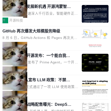
「我不认为这些会议上大部分论文都在过度宣传
Pham 的一条推文。Hieu Pham 是谁？他是 xAI
高了。全域营销服务商的竞争正在从规模转向深
或造假。问题是，作为读者，如果你筛选出那些
共商智能硬件发展新机遇 开源鸿蒙智能
的早期工程师之一，在 Grok 训练基础设施团队
度,案例厚度、全域覆盖、多线协同...
硬件开发者日杭州站即将举行
看起来最令人兴奋的论文，那它们大部分都是过
工作过。近日他在 X 上发了一条帖子，列出了他
随着万物智联加速深入千行百业，智能硬件正从
度宣传的。」 这才是真正的痛点。不是所有论文
认为现代 AI 领域最重要的三个开源项目。 第一
单点设备迈向智能化、网联化、协同化发展。作
开
开源科技
都有问题，是最吸引眼球的那批论文最有问题。
个名字毫无悬念：Flash Attention 2。 Hieu 的
为面向全场景、跨终端的分布式操作系统，开源
他引用的帖子来自 Mathew Shen，一位 ICLR 2
理由很具体。FA 系列不需要解释，但 FA2 是他
GitHub 再次爆发大规模服务降级
鸿蒙通过统一技术底座和分布式能力，为不同类
026 的读者：「看了篇 ...
认为最重要的一个——复杂度恰到好处，刚好能
型智能设备的开发、连接与互联提供关键支撑，
8 月 6 日，GitHub Actions 和 Pages 再次大规
驱动你去学 CuTe，但还没被那些"邪恶的" Hopp
也为产业链企业探索产品创新与商业增长打开新
模服务降级，Actions 完全不可用超过 5 小时，
局
er++ 优化所淹没，足够容易修改和适配。 更关
的空间。 8月14日，开源鸿蒙智能硬件开发者日
webhook 停发，连自托管 runner 也因调度层故
键的是 FA2 的持久性...
（OHDD：OpenHarmony Hardware Develope
Prime Agent 开源发布：一个能自我改
障无法工作。Pages、Copilot code review、C
进的编程 Agent，ARC-AGI 3 超越人类
r Day）将在杭州启航。活动面向智能硬件产业
opilot coding agent 全部受影响。从检测到完全
Prime Intellect 发布了 Prime Agent，一个开源
专家基线
链企业和开发者，邀请行业专家与资深技术顾
恢复，大约 12 小时。 这是 2026 年 8 月的第六
的编程 Agent Harness，核心设计围绕两个抽
局
问，围绕开源鸿蒙技术能力、设备适配、芯片适
起事故，其中四起与 AI/Copilot 服务相关。 Git
象：Recursive Language Model（RLM）和 C
配、功耗与稳定性调优、兼容性测评及统一互联
Hub 员工 kdaigle 在 HN 讨论中贴出了一组数
Rust 项目团队宣布 LLM 政策：不禁
ontinual Harness。在 ARC-AGI 3 基准测试
等内容展开系统讲解和实战交流，帮助企业进一
止，但你要承认哪些代码不是你写的
据：2025 年全年 10 亿次 commit。现在，每周
上，Prime Agent + Opus 5 的组合达到了 95.
Rust 语言项目正式通过了一项 LLM 使用政策，
步了解开源鸿蒙在智能...
2.75 亿次，全年预计 140 亿次。GitHub...
5% RHAE Best@1，超过了 ARC 报告的人类专
覆盖 rust-lang/rust 单一仓库的代码贡献。这不
局
家基线 95.4%。 不是又一个 coding agent 包装
是项目级别的官方立场，目前由五个团队采纳，
器 Prime Agent 的架构和市面上大多数 coding
宇树科技 IPO 战略配售曝光：DeepSe
但它可能是主流开源项目中关于 AI 辅助贡献最
ek 获配 93.3 万股，锁定 36 个月
agent 有本质区别。大多数 agent harness 的设
细致的一份规则。 政策的核心只有一句话：LLM