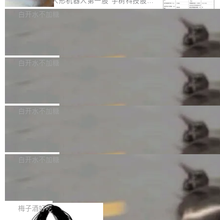
8月6日晚间，“人形机器人第一股”宇树科技股份
计是基于早期模型的能力—...
可以用来分析、提炼、审阅、建议，但不能用来
有限公司披露IPO发行价格及战略配售结果，杭
白开水不加糖
创作。 具体来说，LLM 生成的代码可以提交，
州深度求索人工智能基础技术研究有限公司（De
但必须满足五个条件：预先安排、非关键、高质
Docker 29.7.2 发布
epSeek）获配93.3399万股，按150.8元/股发行
量、充分测试、充分审查，并且必须披露。LLM
价格计算，认购金额约1.41亿元，股份锁定期为
Docker 29.7.2 现已发布，具体更新内容如下：
不得生成涉及安全性的关键变更，除非作者本身
36个月。 公告显示，本次宇树科技战略配售对
Bug fixes and enhancements 修复多次传递同
白开水不加糖
就是领域专家。即使如此，政策也"强烈不建
象主要包括长期投资机构、与公司业务具有战略
一环境变量时，docker service create和docker
议"这么做。 对于不披露的情况，审核者可以直
Apache Fluss 毕业成为顶级项目
合作关系或长期合作愿景的大型企业、科创板保
service update会发生 panic 的问题。docker/cl
接关闭 PR，无需解释。 政策作者 Jynn Ne...
荐人跟投子公司，以及公司高级管理人员和核心
i#7145 修复了 Docker Engine 29.7.0 中引入的
今年 7 月，Apache Fluss 的毕业提案在 Apach
员工参与设立的专项资产管理计划。其中，Dee
一个回归问题，该问题导致拉取镜像时会拒绝包
e 孵化器项目管理委员会（IPMC）投票中获得
白开水不加糖
pSeek作为与宇树科技具备战略合作关系的企
含绝对 hardlink 目标的镜像（此类镜像由某些镜
全票通过，随后获 Apache 软件基金会董事会批
业，获配股份数量占本次发行数量的2.31%。 除
马斯克 AI 百科项目 Grokipedia 被曝数
像构建工具生成）。moby/moby#53305 修复了
准。今天，Apache 软件基金会正式宣布 Apach
DeepSeek外，腾讯旗下上海启善投资有限公司
月未更新
Docker Engine 29.7.0 中引入的一个回归问
e Fluss 孵化毕业，成为 Apache 顶级项目（TL
埃隆·马斯克推出的AI百科项目 Grokipedia 被曝
获配9...
题，该问题可能导致在旧版 Linux 内核...
P）！这一里程碑不仅标志着 Fluss 迈入新的发
长期停止内容更新，未能实现其作为“AI版维基百
白开水不加糖
展阶段，也将进一步推动流式存储、实时湖仓与
科”替代品的目标。 据 Lawfare 最新调查，自今
AI 数据基础加速融合，为实时数据基础设施的发
Solon I18n：三种解析器，零样板代码
年4月以来，Grokipedia 页面更新功能基本停
展开启新的篇章。
滞，过去三个月内没有任何条目完成更新，用户
如果你在 Spring Boot 里做过国际化，流程大概
提交的编辑请求也长期处于待处理状态。 Groki
是这样的：配 MessageSource 的 Bean、写 R
梅子酒好吃
pedia 于去年底上线，定位为由人工智能生成内
eloadableResourceBundleMessageSource、