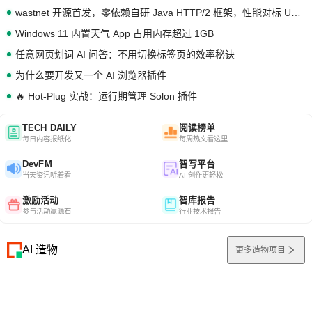
wastnet 开源首发，零依赖自研 Java HTTP/2 框架，性能对标 Undertow !
Windows 11 内置天气 App 占用内存超过 1GB
任意网页划词 AI 问答：不用切换标签页的效率秘诀
为什么要开发又一个 AI 浏览器插件
🔥 Hot-Plug 实战：运行期管理 Solon 插件
TECH DAILY
阅读榜单
每日内容报纸化
每周热文看这里
DevFM
智写平台
当天资讯听着看
AI 创作更轻松
激励活动
智库报告
参与活动赢源石
行业技术报告
AI 造物
更多造物项目