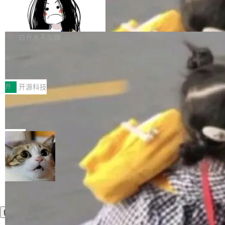
容的百科平台，被马斯克视为传统众包百科网站
Apache Doris 4.1 全面增强 Iceberg：
声明 LocaleResolver、注册 LocaleChangeInt
支持 UPDATE、MERGE INTO 与 Iceb
维基百科的替代方案。Lawfare 调查发现，无论
erceptor…五六步之后才能看到第一行翻译文
Apache Doris 4.1 要补齐的，正是缺失的那一
erg V3
热门页面还是低关注度页面，均未出现近期更
本。 Solon 换了个方式。整个 i18n 模块围绕三
半。在已有查询能力的基础上，Doris 进一步支
白开水不加糖
新，相关问题并非局限于特定领域，而是在不同
个解析器、一个注解、一个工具类展开——没有
持了 UPDATE、DELETE、MERGE INTO 等数
主题和访问量页面中普遍存在。 调查人员最初认
XML、没有拦截器注册、没有样板配置。 资源
Testin XAgent：CIO智能测试落地指南
据修改操作、完整的表结构管理与分区演进，以
为，Grokipedia可能只是限...
文件的约定 把文件放到 resources/i18n/ 下： r
及 rewrite_data_files、expire_snapshots 等日
7月30日，TiD2026质量竞争力大会在北京中关
esources/i18n/messages.properties ...
常维护操作，并完整支持 Iceberg V3 格式。
村国家自主创新示范区会议中心开幕。本届大会
开
开源科技
由中关村智联软件服务业质量创新联盟主办，以
让非法状态不可表示：一篇关于 ADT
“智构可信·质创未来——AI原生时代的质量新范
的帖子在 Reddit 火了
式”为主题，直面AI从实验室走向规模化产业落地
有一种东西，一旦用过就回不去了。Alex Fedos
的核心质量命题。会上，《2026智能研发生产力
eev 管它叫"软件设计的基石"。 他说的东西不新
局
工具选型手册》发布，Testin云测的Testin XAge
鲜——代数数据类型（ADT），尤其是和类型
nt智能测试系统入选AI测试领域代表产品。对CI
（sum type）。但他说清楚了一件事：这不是类
O而言，这提示了一个转变：AI测试正在从效率
型系统的学术体操，是日常编码的思维方式。 文
工具升级为企业的质量基础设施。 CIO面对的新
章从一个简单的例子切入。一个网站的深色主题
现实 过去两年，CIO们的焦虑清单上多了两项：
设置，如果用布尔值 + 可空字段来表示——bool
一是如何让大模型和智能体应用安全地从PoC走
ean 表示是否可切换，nullable 的默认模式、浅
向生产，二是如何让测试团队跟得上AI应用...
色方案、深色方案——会产生大量无意义的组