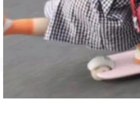
合。方案缺了、配置冲突了、全 null 了。要知道
哪些组合有效，作者说，你得靠"文档、校验、或
者部落知识"。 换个写法。Rust 的 enum，两个
变体：Switchable...
©OSCHINA(OSChina.NET)
京ICP备2025119063号