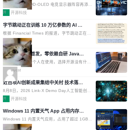
ED 面板加持，320Hz 极速与影院级画
mber 之外，再没有任何实质性回应。Rovo 至
的 1/100。 具体来说，GPT-5.6 Sol 做一次典型
技嘉科技旗下 QD-OLED 电竞显示器阵容再添旗
面兼得
今仍处于漏洞未修复状态。 攻击链路 攻击链并
的多轮搜索请求需要超过 10 秒，端到端成本约
舰新作。GO27Q32 将于 2026 年 9 月 15 日正
开
开源科技
不复杂。 受害者给 Rovo 提了一个正...
0.03 美元。对于需要反复搜索的 agent 工作流
式上市，以 27 英寸 QHD 分辨率、三星显示 Pe
来说，这个速度和成本都"高得让人没法用"。而
字节跳动正在训练 10 万亿参数的 AI 模
nta Tandem 五重发光架构为核心，为高端玩家
型
4B 开源模型在推理速度上快了几个数量级，成
打造速度与画质不妥协的沉浸体验。 GO27Q32
根据 Financial Times 的报道，字节跳动正在训
本低了两三个数量级。 问题在于，小模型开箱即
搭载三星最新 QD-OLED 面板，采用 5 层串联
练一个 10 万亿参数的 AI 模型，目前处于预训练
局
用时的检索能力确实远不如闭源前沿模型。差距
式发光结构，并装配全新 ObsidianShield 抗反
阶段。 10 万亿是什么概念？Anthropic 目前最
在哪？就在 RL 后训练。 从 RAG 到 agentic...
射镀膜，黑阶表现提升可达40%，并将表面硬度
wastnet 开源首发，零依赖自研 Java H
大的模型 Mythos 5 约 8 万亿参数。DeepSeek
TTP/2 框架，性能对标 Undertow !
由2H升級至3H，画面对比度与强度都提升的同
V4-Pro 是 1.6 万亿。月之暗面的 Kimi K3 是 2.
这个项目一直是个人在使用，选择开源没有什么
时还具有 320Hz 刷新率与 0.03ms GTG 灰阶响
8 万亿。美团 LongCat-2.0 是 1.6 万亿。字节
动机理由，就是想开源了，如果非要说一个，那
wycst
应时间，从源头消除拖影与动态模糊。 1.突破 O
跳动的这个未命名模型，直接跳到了 10 万亿。
就是它多少弥补了国产 Java 自研 HTTP/2 框架
LED 画质局限，暗部细节...
预训练通常需要 3 到 6 个月，之后还有微调阶
近百项AI创新成果集结中关村 技术落地
这块空白——放眼国产 Java 生态，能拿出手的
与产业迭代提速
段。按这个时间线，最早可能在 2026 年底或 2
HTTP/2 网络框架，要么闭源，要么底层建立在
8月8日，2026 Link-X Demo Day人工智能创新
027 年初发布。 这个节点很微妙。Anthropic 刚
Netty 之上，真正自研的 Java 实现几乎没有。
项目展在北京中关村举办。本次活动由星连资
开
开源科技
在 5 月发布了 Mythos 5...
wastnet 是一款完全自研、零第三方依赖的轻量
本、华清普智AI孵化器主办，汇聚近2000名产
Windows 11 内置天气 App 占用内存超
级 Java 网络应用框架，核心基于 JDK 原生 NI
业、学术、投资人士，集中展出近百项覆盖AI芯
过 1GB
O 构建 Reactor 多路复用模型，不依赖 Netty、
片、算力、模型、应用全链条创新项目，聚焦AI
Windows 11 内置天气应用，占用了超过 1GB
Tomcat 等任何第三方网络库。其 HTTP/2 协议
技术产业化落地与资本对接，呈现当前国内AI前
内存。 Notebookcheck 的测试发现这个数字
局