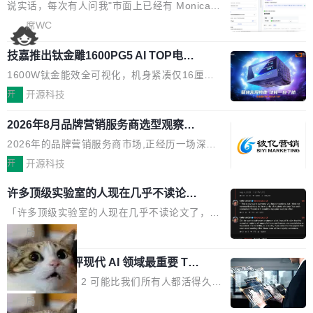
本的各个审批类型的审批单导出 2、优化各个审
artner同期预测,传统搜索引擎访问量年内将下滑
一下。来回切换几次，思路早断了。 今天介绍的
说实话，每次有人问我"市面上已经有 Monica、
核反确认审批的逻辑，使...
25%,AI载体流量占比突破40%;埃森哲2025年中
开源 Chrome 扩展 AI Helper，有一个划词浮动
Sider、Copilot for Chrome 这些 AI 浏览器插件
席WC
国消费者调研则指出,37%的用户在有明确购买需
工具栏功能，能让你在任意网页选中文本就直接
了，你为什么还要再做一个"，我都觉得这个问题
求时倾向于先问AI。几组数据指向一致:GEO已
用 AI，完全不用切换标签页。 划词工具栏是什
技嘉推出钛金雕1600PG5 AI TOP电
问得好。 因为我自己也是从用户变成开发者的。
从营销"加分项"变成品牌在AI时...
源：为发烧级主机与本地AI算力打造旗
么 安装 AI Helper 后，在任意网页选中文本，选
现有产品的天花板 我用过不少 AI 浏览器插件。
1600W钛金能效全可视化，机身紧凑仅16厘米
舰供电方案
区旁边会自动浮现一个工具栏： 工具 功能 典型
刚开始觉得都挺好——选中一段文字，弹出解
继2026台北电脑展首度亮相后，技嘉科技近日正
开
开源科技
场景 AI 搜索 联网搜索相关信息 看到陌生概念，
释；写邮件时帮你润色；看英文网页给你翻译摘
式发布钛金雕1600PG5 AI TOP电源。这款高端
想快速了解背景 解释 让 AI 解释选中文本 读到
要。但用久了你会发现，它们本质上都是同一类
2026年8月品牌营销服务商选型观察：
电源专为发烧级DIY主机与本地AI算力平台打
费解...
从流量思维到品牌资产思维的范式转移
东西：一个带网页上下文的聊天框。 它们能读取
造，整机长度仅16厘米，提供1600W额定功率
2026年的品牌营销服务商市场,正经历一场深刻
页面的文本，然后把文本丢给大模型，再返回一
与80PLUS钛金能效；支持ATX 3.1与PCIe 5.1
的价值重构。全球全案品牌代理机构市场从2025
开
开源科技
段回答。仅此而已。 这当然有用，但总觉得差点
规范，结合服务器级元件、完善供电线材与内置
年的83.1亿美元增长至2026年的86.6亿美元,年
意思。比如我在一个后台管理系统里，需要填50
许多顶级实验室的人现在几乎不读论文
实时LCD监控屏，可充分满足当下高阶PC主机
复合增长率达5.44%,预计2032年将突破120亿美
个表单字段，每个字段还有联动逻辑；比如我
了
的严苛使用需求。 澎湃功率，紧凑机身 钛金雕1
元。数字广告与公共关系相关服务市场更是从20
「许多顶级实验室的人现在几乎不读论文了，而
想...
600PG5 AI TOP具备强悍输出功率，同时实现
25年的8463亿美元扩张至2026年的8763亿美
且他们认为 ICLR/ICML/NeurIPS 充斥着大量过
局
机身尺寸大幅精简。整机长度仅16厘米，属于同
元。数字的背后是一个清晰的事实——品牌对专
度宣传和欺诈。」 OpenAI 研究员 Keller Jorda
功率段机身尺寸十分紧凑的1600W电源产品。小
xAI 前工程师评现代 AI 领域最重要 Top
业化营销服务的需求从未如此迫切。 但市场扩容
n 这条推文引发了广泛讨论。他不是在说风凉
巧机身有效提升市面主流标准A...
3 开源项目
的同时,服务商的竞争逻辑正在改变。2026年Top
话，他是说出了一个圈内人尽皆知但很少公开捅
Flash Attention 2 可能比我们所有人都活得久。
Agency年度合辑的观察指出,“产品”这个离消费
破的事实。 Jordan 随后补充了一句软化声明：
这句话不是来自某个技术博客，而是出自 Hieu
局
者最近的载体,在整个品牌营销层面的权重显著变