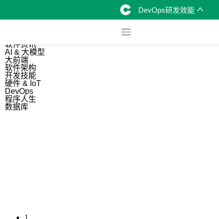
DevOps研发效能
综合
开源资讯
软件资讯
AI & 大模型
大前端
软件架构
开发技能
硬件 & IoT
DevOps
程序人生
数据库
1