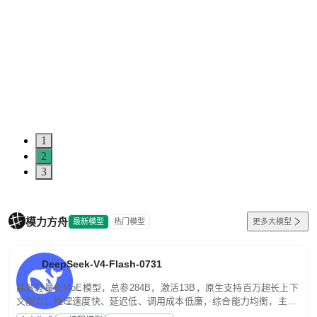
1
2
3
模力方舟
最新模型
热门模型
更多大模型
DeepSeek-V4-Flash-0731
高效轻量化MoE模型，总参284B，激活13B，原生支持百万超长上下
文能力。推理速度快、延迟低、调用成本低廉，综合能力均衡，主打
高并发、轻量化任务，适合日常对话、内容创作、基础 RAG、批量