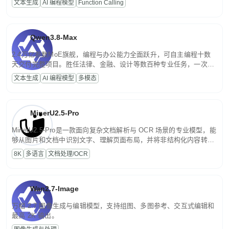
文本生成
AI 编程模型
Function Calling
文案处理等普惠刚需场景。
Qwen3.8-Max
2.4万亿参数MoE旗舰，编程与办公能力全面跃升，可自主编程十数
天交付完整项目。胜任法律、金融、设计等数百种专业任务，一次对
话端到端交付生产级成果。原生视觉理解贯穿规划、执行与验证全流
文本生成
AI 编程模型
多模态
程，支持超长文档与长视频的深度语义解析。长程任务中自主规划与
闭环迭代，持续进化。
MinerU2.5-Pro
MinerU2.5-Pro是一款面向复杂文档解析与 OCR 场景的专业模型，能
够从图片和文档中识别文字、理解页面布局，并将非结构化内容转换
为便于存储、检索和二次处理的结构化结果。
8K
多语言
文档处理/OCR
Wan2.7-Image
万相 2.7 图像生成与编辑模型，支持组图、多图参考、交互式编辑和
最高 2K 输出。