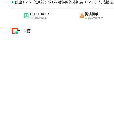
跳出 Fatjar 的束缚：Solon 插件的体外扩展（E-Spi）与热插拔（
TECH DAILY
阅读榜单
每日内容报纸化
每周热文看这里
AI 造物