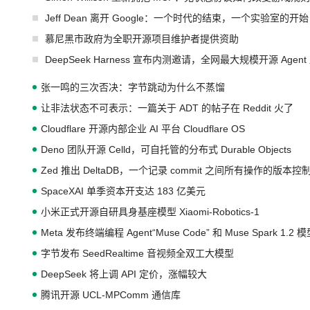
Jeff Dean 离开 Google：一个时代的结束，一个实验室的开始
慕尼黑市政府为全职开源项目维护者提供资助
DeepSeek Harness 宣布内测邀请，全网最大规模开源 Age
张一鸣的三次否决：字节跳动为什么不蒸馏
让非法状态不可表示：一篇关于 ADT 的帖子在 Reddit 火了
Cloudflare 开源内部企业 AI 平台 Cloudflare OS
Deno 团队开源 Celld，可自托管的分布式 Durable Objects
Zed 推出 DeltaDB，一个记录 commit 之间所有操作的版本控
SpaceXAI 单季资本开支达 183 亿美元
小米正式开源自研具身基座模型 Xiaomi-Robotics-1
Meta 发布终端编程 Agent“Muse Code” 和 Muse Spark 1.2 
字节发布 SeedRealtime 音视频全双工大模型
DeepSeek 将上调 API 定价，涨幅较大
腾讯开源 UCL-MPComm 通信库