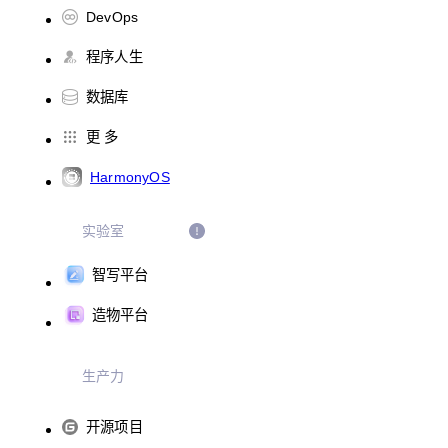
DevOps
程序人生
数据库
更 多
HarmonyOS
实验室
智写平台
造物平台
生产力
开源项目