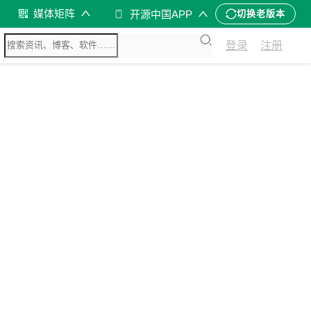
媒体矩阵
开源中国APP
切换老版本
登录
注册