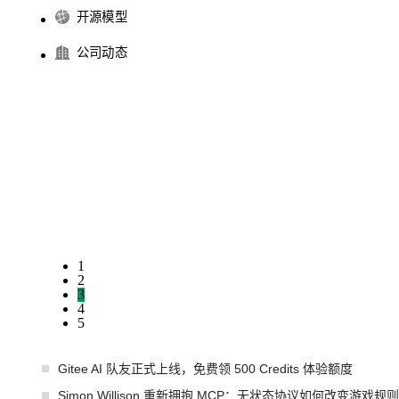
开源模型
公司动态
1
2
3
4
5
Gitee AI 队友正式上线，免费领 500 Credits 体验额度
Simon Willison 重新拥抱 MCP：无状态协议如何改变游戏规则