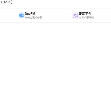
H-Spi）
DevFM
智写平台
当天资讯听着看
AI 创作更轻松