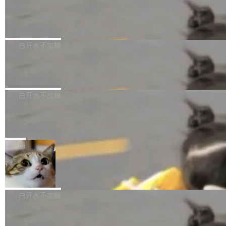
需确认、强制递归删除。17个小时后，运维人员
了一篇技术文章，详细拆解了三种让大模型在 G
语言理解能力，以及融合了高精度语音识别与深
发现异常并中止进程时，89TB数据已经没了。
PU 上跑得更省、更快的技术手段——KV cache
Pale Moon 34.3.2 发布，苍月浏览器
度语义理解能力，实现了语音识别能力的全面升
删掉的是AI游戏部门的全部开发文件，包括公司
量化、模型权重压缩、以及共享 KV cache 的完
级。 根据介绍，Hy ASR3.0preview 目标在于：
Pale Moon 34.3.2 现已发布，这是一个安全更
自研的多个文生3D和...
整性保护。效果是：吞吐量提升 41%，每 token
让语音识别不再只是听清，而是真正听懂。通过
新和少量网页兼容性修复版本。 Changes/fixe
白开水不加糖
成本降低 30%，精度不变。 FP8 省的不仅是显
先理解你的语境和意图，再把准确的文字直接给
s： 实现了URL.Parse()便捷功能 对浏览器内部
存 KV cache 是推理时最吃显...
到你。从“逐字转写、单点优化”演进为“理解语
PostgreSQL 18/19 新特性深度解读
函数添加了多项边界检查，以避免潜在的越界访
境、兼容场景、一键直出”。 Hy ASR 3.0 previe
问、下溢和溢出。（DiD） 修复了加载和解析内
演讲者分享了一个有趣的实践：面对 PG 18 已
w 不要求标准普通话，方言识别覆盖粤语、吴语
容提供的字体时出现的几个问题 为避免音频加
发布的 Release Notes，他利用 AI 工具（如 Co
白开水不加糖
等 10 大方言片区和 20 余个二级小片区。在开
载、处理和播放过程中可能出现的一系列错误，
pilot）对数千条 commit 日志进行自动分析，先
源评测集中，Hy ASR 3.0 preview 在多语种的
对音频采样频率设定了下限 采样率低于 8kHz
慕尼黑市政府为全职开源项目维护者提
让模型总结出三十余条潜在特性，再逐条要求生
WER（...
供资助
（通常被认为是 "telephone"/"walkie-talkie" 音
成详细解释和代码校验，最终筛选出对用户体感
"在过去大约 10 年的大部分时间里，libexpat 的
质的最低采样率）的音频格式将被拒绝 修复了 C
最强的若干项。对于尚未正式发版的 PG 19，则
维护工作一直与我的日常工作、家务、社交生活
局
SS 圆角虚线样式中可能存在的问题 如果表单中
通过拉取过去一年内（从 PG 18 Beta1 时间点
和休闲娱乐竞争时间。" 这是 libexpat 维护者 S
的图像元素不在同一个子树中，则它们将不再关
至今）的所有 commit，同样交由 AI 分析提炼。
Firefox 153.0.3 发布
ebastian Pipping 写在博客里的话。8 月 4 日，
联 加...
经过人工复核，准确度令人满意。这一方法也为
他宣布了一个新消息：从 2026 年 8 月 1 日起，
Firefox 153.0.3 现已发布，具体更新内容如
社区爱好者提供了高效跟踪新版本的思路。
他可以全职维护 libexpat 了，最长 6 个月。发
下： New Smart Window 包含多项增强功能：
白开水不加糖
工资的是慕尼黑市政府。 libexpat 是一个 C99
<ul> <li>现在建议列表会显示更多结果，方便用
编写的流式 XML 解析器，MIT 许可证。和 libx
Cloudflare Computer 开源：你的 Age
户查找历史记录和切换到已打开的标签页。（<a