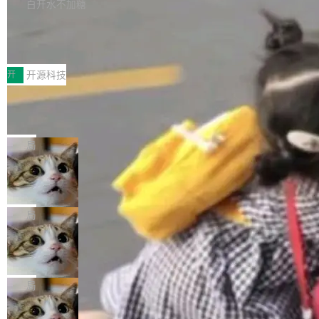
本。 Solon 换了个方式。整个 i18n 模块围绕三
半。在已有查询能力的基础上，Doris 进一步支
白开水不加糖
新，相关问题并非局限于特定领域，而是在不同
个解析器、一个注解、一个工具类展开——没有
持了 UPDATE、DELETE、MERGE INTO 等数
主题和访问量页面中普遍存在。 调查人员最初认
Testin XAgent：CIO智能测试落地指南
XML、没有拦截器注册、没有样板配置。 资源
据修改操作、完整的表结构管理与分区演进，以
为，Grokipedia可能只是限...
文件的约定 把文件放到 resources/i18n/ 下： r
及 rewrite_data_files、expire_snapshots 等日
7月30日，TiD2026质量竞争力大会在北京中关
esources/i18n/messages.properties ...
常维护操作，并完整支持 Iceberg V3 格式。
村国家自主创新示范区会议中心开幕。本届大会
开
开源科技
由中关村智联软件服务业质量创新联盟主办，以
让非法状态不可表示：一篇关于 ADT
“智构可信·质创未来——AI原生时代的质量新范
的帖子在 Reddit 火了
式”为主题，直面AI从实验室走向规模化产业落地
有一种东西，一旦用过就回不去了。Alex Fedos
的核心质量命题。会上，《2026智能研发生产力
eev 管它叫"软件设计的基石"。 他说的东西不新
局
工具选型手册》发布，Testin云测的Testin XAge
鲜——代数数据类型（ADT），尤其是和类型
nt智能测试系统入选AI测试领域代表产品。对CI
Cloudflare 开源内部企业 AI 平台 Clou
（sum type）。但他说清楚了一件事：这不是类
dflare OS
O而言，这提示了一个转变：AI测试正在从效率
型系统的学术体操，是日常编码的思维方式。 文
Cloudflare 发布了一个开源项目 Cloudflare O
工具升级为企业的质量基础设施。 CIO面对的新
章从一个简单的例子切入。一个网站的深色主题
S。如果你只看官方博客，你会觉得这是又一
局
现实 过去两年，CIO们的焦虑清单上多了两项：
设置，如果用布尔值 + 可空字段来表示——bool
个"AI 知识库 + 聊天机器人"——每个大厂都在
一是如何让大模型和智能体应用安全地从PoC走
ean 表示是否可切换，nullable 的默认模式、浅
Deno 团队开源 Celld，可自托管的分
做，没什么新鲜的。 但 Kenton Varda 在 Twitte
向生产，二是如何让测试团队跟得上AI应用...
布式 Durable Objects
色方案、深色方案——会产生大量无意义的组
r 上把事情说清楚了： 今天我们发布了 Cloudfla
Ryan Dahl 领导的 Deno 团队推出了最新开源项
合。方案缺了、配置冲突了、全 null 了。要知道
re OS，一个带连接器的聊天机器人，跟其他所
目 Celld，一个能在自己机器上运行 Cloudflare
局
哪些组合有效，作者说，你得靠"文档、校验、或
有科技公司做的一样。只不过，实际上它不一
Workers 和 Durable Objects 的守护进程。 设
者部落知识"。 换个写法。Rust 的 enum，两个
样。这是 Sandstorm.io 的重制版，我十年前的
鲁大师7月新机性能/流畅/AI榜：vivo夺
计思路很直接：每个对象是一个独立的 SQLite