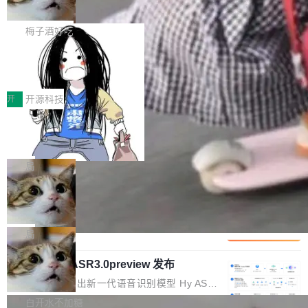
但对于金融、能源、医疗等对数据安全要求较...
字体可调、22 种语言、记忆搜索增强
Token花在哪里、算力是否被充分利用，以及持
不是一个人走。一同离开的还有 Sanjay Ghema
打开终端就能上岗的全中文编码智能体，这一轮
续增长的AI成本该如何优化。 深信服AI算力网关
wat（Google 员工编号 23，Jeff Dean 二十多
把「看得清、用母语、记得住」三件事一次补
梅子酒好吃
正是围绕这些实际问题，从Token治理和成本治
年的编程搭档，MapReduce 和 Bigtable 的共同
齐。 SolonCode 是什么 SolonCode 是杭州无
理两个方面，让用户的每一份算力都看得清、管
作者）、Quoc Le（Google 大脑核心成员，Se
让“代码语义理解”深度释放AI Coding
耳科技研发的企业级终端编码智能体——一位全
得住、用得稳、省得下、更安全！ 一、从现在开
价值潜能：华为云码道（CodeArts）
q2Seq 和 DocAI 的共同发明人）以及 Oriol Vin
中文驱动的数字员工，自主理解需求、规划步
一、代码仓深度理解技术的作用与价值 在软件工
始，Token使用一目...
代码仓技术解析
yals（Gemini 联合负责人，AlphaSta...
骤、编写代码。不挑模型、不挑平台，curl 一行
程实践中，代码仓是企业核心知识资产的主要载
开
开源科技
装完即用。 开源地址：Gitee · GitCode · GitHu
体。企业级代码仓库通常包含数十万乃至数百万
一条“删库”命令跑 17 小时，算法工程
b 安装 支持 Java 8+（8~26）、macOS / Linu
个文件，其规模远超单次模型调用可承载的上下
师删光 89TB 数据只为干私活
x / Windows / Harmony PC。 # macOS / Linu
文窗口。随着项目规模的持续扩张与代码历史的
最高人民检察院8月4日公布了一起案件：北京一
x / Harmony PC curl -fsSL https://solon.noea
不断累积，代码仓中的模块关系、接口契约、业
名90后算法工程师王某，为了给自己接的私活腾
局
r.org/solon...
务逻辑等关键信息往往分散于数十乃至数百个文
服务器空间，删光了公司AI游戏部门的全部核心
Cloudflare 分享推理优化实践：KV ca
件之中，形成高度复杂的知识关联网络。传统的
数据。 王某2024年1月入职东城区某科技公司AI
che 量化 + 权重压缩，吞吐量提升 4
代码检索手段（如关键词匹配、目录遍历）仅能
短剧部门，有互联网大厂背景。在公司内部架构
Kimi 和 GLM 是当前最强的大模型系列之一，但
1%，成本降 30%
在语法层面完成文本定位，难以触及代码的语义
调整期间，部门三次通知全员将数据从A集群迁
它们有一个共同的问题：太吃显存了。月之暗面
局
内涵与结构关联，导致开发者使用代码智能体在
移到B集群，王某都回复了"收到"。 他没有迁移
的 Kimi K 系列和智谱的 GLM 都是长上下文、M
理解大规模代码仓时面临显著"代码仓理解"瓶
数据。2024年9月3日下午4点，他使用此前登录
腾讯混元 Hy ASR3.0preview 发布
oE 架构的大模型，好用到让人上瘾，但 GPU 显
颈。 代码仓深度理解服务（以下简称" CodeBas
的账号密码进入A集群，输入了一条被程序员圈
存永远不够用。 Cloudflare 的 Workers AI 团队
腾讯混元正式推出新一代语音识别模型 Hy ASR
e深度理解服务"）是华为云码道（CodeA...
称为"删库跑路"的命令——最高管理员权限、无
一直在跑这些模型的推理。他们在官方博客上发
3.0preview。基于最新一代大语言模型 Hy3 的
白开水不加糖