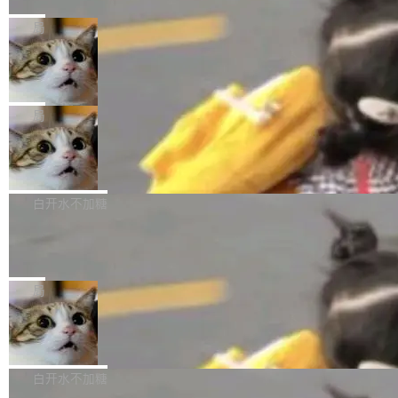
的一次系统性迭代，不仅在同一架构中贯通视觉
Ubuntu 正在把又一个核心系统包从 deb 转为 s
Harness 负责把能力落到真实环境中——调用工
理解、推理、生成与编辑，还仅以 8B-MoT 的轻
nap。这次是 hwctl——一个用来检查 Ubuntu
局
具、读写文件、管理上下文、处理错误、完成闭
量大小，将能力推进到4K、更精细的真实质感、
硬件认证状态的命令行工具。 Canonical 工程师
环。崔添翼招人的标...
更复杂的视觉控制和可持续迭代编辑。 相比 U
Dario Amodei 担心新人来 Anthropic
Alan Griffiths 在邮件列表中说得很直白：「hwc
只为金钱，不为使命
1，U1.5-Lite-Preview 在以下方向上带来了显著
tl 是一个 Ubuntu 专有的包，它和它的依赖项都
顶级 AI 研究员在两家公司之间来回跳，中间只
提升： 原生支持4K图像生成； 更精细的局部纹
是 Ubuntu 专有的，不会用在其他发行版上。」
隔了几天。 Lilian Weng 上周刚宣布因健康原因
局
理、细节与真实世界质感； 更准确的中英文文字
所以 deb 版本的受众实际上为零。既然只有 Ub
离开 Thinking Machines Lab，说自己作为联合
生成与复杂版式组织； 更稳定的图...
untu 用户在用，那用 snap 打包就没什么可纠结
FFmpeg 9.0 发布
创始人的角色「太累了」。几天后，The Inform
的。 从 deb 到 snap 的迁移路径 hwctl 是 rust-
ation 就曝出她将重回 OpenAI，负责递归自我
FFmpeg 9.0 现已发布，包含多项改进。官方更
hwlib 硬件 API 库的一部分，命令行工具负责查
改进方向的研究。她是 Thinking Machines 过
新日志列出的 9.0 版本主要更新内容如下： 扩
白开水不加糖
询 Ubuntu 的硬件认证数据库。...
去一年内第四个离开的联合创始人。 这家由前
展 AMF 色彩转换器 (vf_vpp_amf) 的 HDR 功能
OpenAI CTO Mira Murati 创立的公司，连创始
DeepSeek V4 Flash 单日消耗 8 万亿 t
MP4 muxer 中支持 LCEVC 音轨复用 Playdate
okens 登顶热搜
团队都留不住。 但 Thinking Machines 不是唯
视频编码器和多路复用器 添加 v360_vulkan filt
8 万亿 tokens。一天。一家公司的消耗。 Open
一在人才争夺战中失血的公司。六月，Google
er HE-AAC 960 解码 (DAB+) transpose_cuda
Code 在 X 上发帖：「DeepSeek Flash did 8T
局
连失两员大将：Noam Shazeer 去了 Op...
filter 添加 AMF Frame Rate Converter (vf_frc
tokens on August 1st. 5T of free usage + 3T
_amf) filter SMPTE 2094-50 元数据支持和直
NetBSD 11.0 正式发布
on OpenCode Go.」79.8 万次浏览，连带着 #
通 ProRes RAW VideoToolbox 硬件加速器 AP
DeepSeek一天消耗了8万亿# 上了微博热搜——
NetBSD 11.0 现已正式发布，这是 NetBSD 操
V ...
注意这是 OpenCode 一家的消耗。 OpenCode
作系统的第十八个主要版本。 自 NetBSD 10.1
白开水不加糖
是 Anomaly 出品的 AI 编程工具，套餐 10 美元/
以来的变化 更新亮点： 新增对 RISC-V 处理器