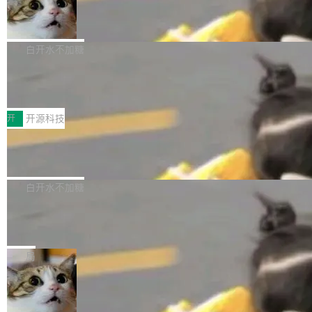
支持可向服务器后端添加新端点的插件 Edit boo
DBeaver 26.1.4 发布
了，仍然像一个永久公测版。 Manshin 从数据
k：Compress images：添加将 GIF 图像转换为
流、布局系统、API 稳定性、性能、跨平台五个
DBeaver 是一个免费开源的通用数据库工具，适
JPEG/WebP 的选项 ToC Editor：添加一个按
维度逐一批判了 SwiftUI。最让人印象深刻的一
用于开发人员和数据库管理员。DBeaver 26.1.4
白开水不加糖
钮，用于对目录中的条目进...
个论据是：苹果官方的 SwiftUI 教程项目 Land
现已发布，具体更新内容包括： AI 助手： <ul st
marks，用最新 Xcode 在最新 macOS 上构建
传音TEX AI语音算法团队斩获MLC-SL
yle="margin-left:0; margin-right:0"> <li><span
M 2026国际挑战赛Task 1亚军
运行，出来的效果是坏的——侧边栏按钮大小不
style="color:#000000">现在可以通过键盘访问
近日，在国际语音领域顶级会议INTERSPEECH
一，界面错位。他说这个问题"两年前就发现了，
AI 聊天功能（添加了一些快捷键）</span></li>
2026卫星活动——第二届多语种对话语音语言模
开
开源科技
至今没变"。 数据流方面，Manshin 指出 SwiftU
<li><span style="color:#000000">新增了始终
型挑战赛 （Multilingual Conversational Speec
I 的属性包装器演进史...
在新 SQL 控制台中打开 AI 生成的脚本的功能</
Qwen3.8-Max 发布，下周开源 Qwen3.
h Language Model Challenge，MLC-SLM）T
8-27B
span></li> <li><span style="color:#000000...
ask 1赛道中，传音TEX AI中心语音算法团队以
千问大模型宣布正式推出 Qwen 家族迄今最强大
自主研发的说话人归属多语种自动语音识别系统
的模型 Qwen3.8-Max，也是其首个 Max 规模
白开水不加糖
取得tcpMER 15.41%的成绩，在全球110支参赛
的开源权重模型。Qwen3.8-Max 的模型权重预
队伍中位列第二。此次突破展现了传音在多语种
MiniMax H3 开源：33B 全模态模型，
计将于开源，彼时也将同步开源 Qwen3.8-27B
一个视觉语言模型只够当它的编码器
语音识别、说话人日志、时间对齐与长音频工程
模型。 根据介绍，Qwen3.8-Max 基于 Qwen 3.
MiniMax 今天开源了 H3，一个 33B 参数的全模
化系统等关键方向的系统性技术实力。 本届赛事
5 的架构基础构建，参数规模扩展至 2.4 万亿，
态生成模型，能生成带原生立体声的 2K 视频。
局
聚焦多语言对话语音模型面临的关键技术挑战，
激活参数95B，支持100万上下文Tokens，在编
没有发布会，没有预告，直接扔了篇文章出来，
共吸引来自全球工业界与学术界的1...
程、办公、科研以及长周期任务等方面实现了全
DeepSeek-V4-Flash正式版API上线超
权重已经上传至 Hugging Face。 去年国内的视
算互联网
面提升。它不仅能应对更具挑战性的问题，还能
频生成模型还在追 Runway 和 Pika 的参数，今
近日，DeepSeek-V4-Flash 正式版 API 开启公