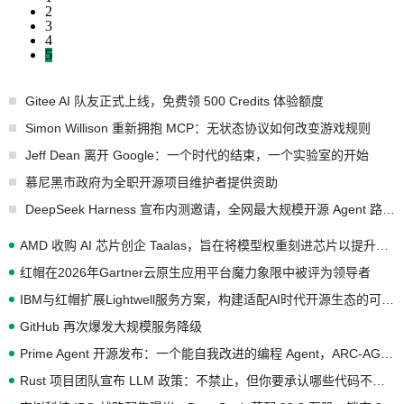
2
3
4
5
Gitee AI 队友正式上线，免费领 500 Credits 体验额度
Simon Willison 重新拥抱 MCP：无状态协议如何改变游戏规则
Jeff Dean 离开 Google：一个时代的结束，一个实验室的开始
慕尼黑市政府为全职开源项目维护者提供资助
DeepSeek Harness 宣布内测邀请，全网最大规模开源 Agent 路演现场诞生
AMD 收购 AI 芯片创企 Taalas，旨在将模型权重刻进芯片以提升推理性能
红帽在2026年Gartner云原生应用平台魔力象限中被评为领导者
IBM与红帽扩展Lightwell服务方案，构建适配AI时代开源生态的可信基础设施
GitHub 再次爆发大规模服务降级
Prime Agent 开源发布：一个能自我改进的编程 Agent，ARC-AGI 3 超越人类专家基线
Rust 项目团队宣布 LLM 政策：不禁止，但你要承认哪些代码不是你写的