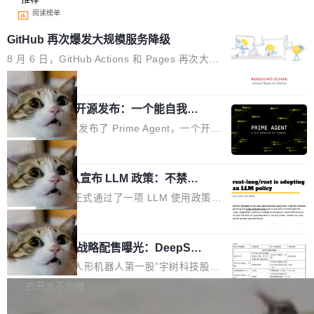
阅读榜单
GitHub 再次爆发大规模服务降级
8 月 6 日，GitHub Actions 和 Pages 再次大规
模服务降级，Actions 完全不可用超过 5 小时，
局
webhook 停发，连自托管 runner 也因调度层故
Prime Agent 开源发布：一个能自我改
障无法工作。Pages、Copilot code review、C
进的编程 Agent，ARC-AGI 3 超越人类
opilot coding agent 全部受影响。从检测到完全
Prime Intellect 发布了 Prime Agent，一个开源
专家基线
恢复，大约 12 小时。 这是 2026 年 8 月的第六
的编程 Agent Harness，核心设计围绕两个抽
局
起事故，其中四起与 AI/Copilot 服务相关。 Git
象：Recursive Language Model（RLM）和 C
Hub 员工 kdaigle 在 HN 讨论中贴出了一组数
Rust 项目团队宣布 LLM 政策：不禁
ontinual Harness。在 ARC-AGI 3 基准测试
止，但你要承认哪些代码不是你写的
据：2025 年全年 10 亿次 commit。现在，每周
上，Prime Agent + Opus 5 的组合达到了 95.
Rust 语言项目正式通过了一项 LLM 使用政策，
2.75 亿次，全年预计 140 亿次。GitHub...
5% RHAE Best@1，超过了 ARC 报告的人类专
覆盖 rust-lang/rust 单一仓库的代码贡献。这不
局
家基线 95.4%。 不是又一个 coding agent 包装
是项目级别的官方立场，目前由五个团队采纳，
器 Prime Agent 的架构和市面上大多数 coding
宇树科技 IPO 战略配售曝光：DeepSe
但它可能是主流开源项目中关于 AI 辅助贡献最
ek 获配 93.3 万股，锁定 36 个月
agent 有本质区别。大多数 agent harness 的设
细致的一份规则。 政策的核心只有一句话：LLM
8月6日晚间，“人形机器人第一股”宇树科技股份
计是基于早期模型的能力—...
可以用来分析、提炼、审阅、建议，但不能用来
有限公司披露IPO发行价格及战略配售结果，杭
白开水不加糖
创作。 具体来说，LLM 生成的代码可以提交，
州深度求索人工智能基础技术研究有限公司（De