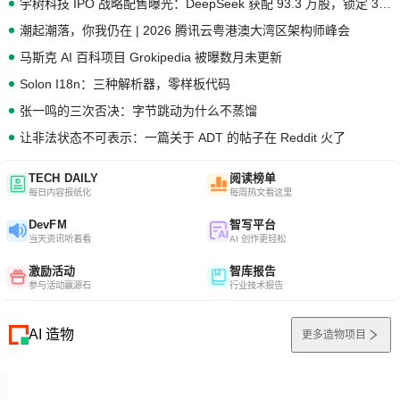
宇树科技 IPO 战略配售曝光：DeepSeek 获配 93.3 万股，锁定 36 个月
潮起潮落，你我仍在 | 2026 腾讯云粤港澳大湾区架构师峰会
马斯克 AI 百科项目 Grokipedia 被曝数月未更新
Solon I18n：三种解析器，零样板代码
张一鸣的三次否决：字节跳动为什么不蒸馏
让非法状态不可表示：一篇关于 ADT 的帖子在 Reddit 火了
TECH DAILY
阅读榜单
每日内容报纸化
每周热文看这里
DevFM
智写平台
当天资讯听着看
AI 创作更轻松
激励活动
智库报告
参与活动赢源石
行业技术报告
AI 造物
更多造物项目