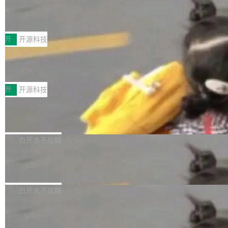
月。用户交了 10 美元，就能用 DeepSeek Flas
2026 ChinaJoy鸿蒙游戏增长臻享会举
架构的支持。NetBSD 11.0 是首个支持 64 位 R
办，鲸鸿动能系统呈现游戏行业解决方
h 随便写代码，按网友说法：「怎么使劲用也用
ISC-V 平台的稳定版本，涵盖一系列基于 StarFi
8月1日，2026 ChinaJoy期间，鸿蒙游戏增长臻
案
不完。」5T 来自免费额度，3T 来自 Go...
ve JH71XX 的设备，例如 VisionFive 2、PINE
享会在上海举办。鸿蒙生态的全场景智慧营销平
开
开源科技
64 STAR64，以及 QEMU。 增强了对 POSIX.1
台鲸鸿动能协同华为游戏中心，面向游戏行业开
-2024 和 C23 编程接口标准的兼容性。 compat
技嘉X3D系列再添新成员 B850 AORU
发者及生态伙伴，系统呈现了平台在游戏领域的
S ELITE X3D主板强化性能体验
_linux(8) 增强了对 Linux 系统调用的支持，包
完整能力版图——从IAP高价值用户的全周期经
面向AMD Ryzen X3D处理器玩家，技嘉X3D系
括 epoll（围绕 kqueue 实现）、POSIX 消息队
营、到IAA游戏的“买变一体”正循环、再到联运与
列主板阵容迎来新成员——B850 AORUS ELITE
开
开源科技
列、...
广告协同的全链路经营闭环，以及面向全球市场
X3D。作为面向主流高性能平台打造的全新主板
的出海增长布局。 华为终端云业务商业化销售负
Zadig v5.0 发布：AI 发布专员与 AI 审
产品，B850 AORUS ELITE X3D延续技嘉在X3
查专员上线
责人在开场致辞中表示，游戏开发者的核心诉求
D平台优化上的技术积累，旨在为游戏玩家带来
我们团队这几天最大的卡点不是 AI 写得不够
已不再是“多一个投放渠道”，而是一套能够持续
更稳定、更高效的装机选择。 B850 AORUS ELI
好，是 AI 写得太好了。 好到审查排期从两天的
白开水不加糖
驱动增长的体系。截至目前，搭载HarmonyOS
TE X3D基于AMD AM5平台打造，支持AMD Ry
活儿拖成了五天。PR 一堆起来没人敢合，发布
6的终端设备已突破7000万台，注册开发者数量
zen 9000/8000/7000系列处理器，并针对X3D
Dgraph v25.4.0 发布，具有图形后端的
窗口推了又推。好到合进 main 分支的代码，我
已突破 1100 万。随着鸿蒙生态汇聚越来越多的
原生 GraphQL 数据库
处理器特性进行平台级优化。其搭载X3D鸡血模
们自己都没看完。 这事不是个例。GitLab 调研
Dgraph 是一个水平可扩展的分布式 GraphQL
高质量游戏...
式2.0，可根据不同使用场景释放处理器潜力，
过 1528 名开发者，85% 说 AI 把瓶颈从写代码
数据库，有一个图形后端。作为一个原生的 Gra
白开水不加糖
帮助玩家在游戏与高负载应用中获得更充分的性
转移到了审代码。 写代码有人替你干了。但审代
phQL 数据库，它严格控制数据在磁盘上的排列
能表现。 在核心规格方面，B850 AO...
码、把关发版这两道关，还得靠人肉扛。 V5.0
竹知了：一个零依赖的单文件 HTML，
方式，以优化查询性能和吞吐量，减少集群中的
把儿时竹蝉玩具搬进浏览器
想让 AI 一起盯。
磁盘寻道和网络调用。 Dgraph v25.4.0 现已发
竹知了（zhuzhiliao）是那种小时候路边摊上几