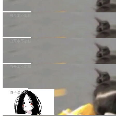
但必须满足五个条件：预先安排、非关键、高质
Docker 29.7.2 发布
epSeek）获配93.3399万股，按150.8元/股发行
量、充分测试、充分审查，并且必须披露。LLM
价格计算，认购金额约1.41亿元，股份锁定期为
Docker 29.7.2 现已发布，具体更新内容如下：
不得生成涉及安全性的关键变更，除非作者本身
36个月。 公告显示，本次宇树科技战略配售对
Bug fixes and enhancements 修复多次传递同
白开水不加糖
就是领域专家。即使如此，政策也"强烈不建
象主要包括长期投资机构、与公司业务具有战略
一环境变量时，docker service create和docker
议"这么做。 对于不披露的情况，审核者可以直
合作关系或长期合作愿景的大型企业、科创板保
Apache Fluss 毕业成为顶级项目
service update会发生 panic 的问题。docker/cl
接关闭 PR，无需解释。 政策作者 Jynn Ne...
荐人跟投子公司，以及公司高级管理人员和核心
i#7145 修复了 Docker Engine 29.7.0 中引入的
今年 7 月，Apache Fluss 的毕业提案在 Apach
员工参与设立的专项资产管理计划。其中，Dee
一个回归问题，该问题导致拉取镜像时会拒绝包
e 孵化器项目管理委员会（IPMC）投票中获得
白开水不加糖
pSeek作为与宇树科技具备战略合作关系的企
含绝对 hardlink 目标的镜像（此类镜像由某些镜
全票通过，随后获 Apache 软件基金会董事会批
业，获配股份数量占本次发行数量的2.31%。 除
像构建工具生成）。moby/moby#53305 修复了
马斯克 AI 百科项目 Grokipedia 被曝数
准。今天，Apache 软件基金会正式宣布 Apach
DeepSeek外，腾讯旗下上海启善投资有限公司
月未更新
Docker Engine 29.7.0 中引入的一个回归问
e Fluss 孵化毕业，成为 Apache 顶级项目（TL
埃隆·马斯克推出的AI百科项目 Grokipedia 被曝
获配9...
题，该问题可能导致在旧版 Linux 内核...
P）！这一里程碑不仅标志着 Fluss 迈入新的发
长期停止内容更新，未能实现其作为“AI版维基百
白开水不加糖
展阶段，也将进一步推动流式存储、实时湖仓与
科”替代品的目标。 据 Lawfare 最新调查，自今
AI 数据基础加速融合，为实时数据基础设施的发
Solon I18n：三种解析器，零样板代码
年4月以来，Grokipedia 页面更新功能基本停
展开启新的篇章。
滞，过去三个月内没有任何条目完成更新，用户
如果你在 Spring Boot 里做过国际化，流程大概
提交的编辑请求也长期处于待处理状态。 Groki
是这样的：配 MessageSource 的 Bean、写 R
梅子酒好吃
pedia 于去年底上线，定位为由人工智能生成内
eloadableResourceBundleMessageSource、
Apache Doris 4.1 全面增强 Iceberg：
容的百科平台，被马斯克视为传统众包百科网站
声明 LocaleResolver、注册 LocaleChangeInt
支持 UPDATE、MERGE INTO 与 Iceb
维基百科的替代方案。Lawfare 调查发现，无论
erceptor…五六步之后才能看到第一行翻译文
Apache Doris 4.1 要补齐的，正是缺失的那一
erg V3
热门页面还是低关注度页面，均未出现近期更