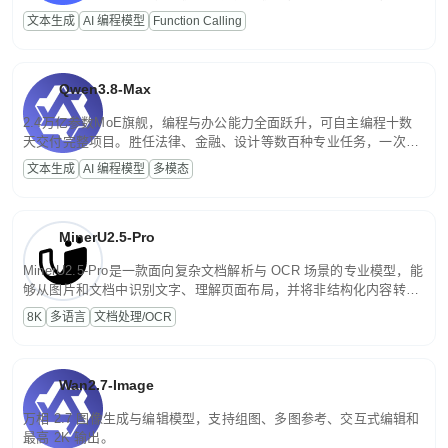
高并发、轻量化任务，适合日常对话、内容创作、基础 RAG、批量
文本生成
AI 编程模型
Function Calling
文案处理等普惠刚需场景。
Qwen3.8-Max
2.4万亿参数MoE旗舰，编程与办公能力全面跃升，可自主编程十数
天交付完整项目。胜任法律、金融、设计等数百种专业任务，一次对
话端到端交付生产级成果。原生视觉理解贯穿规划、执行与验证全流
文本生成
AI 编程模型
多模态
程，支持超长文档与长视频的深度语义解析。长程任务中自主规划与
闭环迭代，持续进化。
MinerU2.5-Pro
MinerU2.5-Pro是一款面向复杂文档解析与 OCR 场景的专业模型，能
够从图片和文档中识别文字、理解页面布局，并将非结构化内容转换
为便于存储、检索和二次处理的结构化结果。
8K
多语言
文档处理/OCR
Wan2.7-Image
万相 2.7 图像生成与编辑模型，支持组图、多图参考、交互式编辑和
最高 2K 输出。