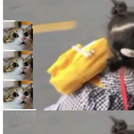
生。十年前，他通过大量中文技术文章、源码分
称，仅一个项目的成本超支就高达 180 万美元
载安装完成升级即可。 没有...
析和开源示例，让一代开发者第一次真正理解 F
Hugging Face CEO 发声：中国正在开
（约合人民币 1215 万元）。 具体来说，一名工
源模型上碾压我们
Fmpeg，也成为很多人进入音视频开发领域的
程师借助 Anthropic 旗下 Claude Sonnet 模型
"他们正在开源模型上碾压我们。" Hugging Fac
“启蒙老师”。 而今年，恰好是雷霄骅离世十周
编写程序，目标是完成电商平台作者信息与商品
e CEO Clément Delangue 在 CNBC 的采访里
局
年。FFmpeg 社区最终选择用一个大版本的名
列表的数据匹配 —— 一项常规的数据处理任
没有拐弯抹角。他说中国正在赢得 AI 竞赛，而
字，留下了这份纪念。 雷霄骅曾是中国传媒大学
务，最终却产生了 180 万美元的账单，实际支出
当 AI agent 把源码变成了最好的扩展系
且按目前的速度，中国 AI 工具预计在今年底或
数字电视技术方向的博士生，长期从事视频、音
统，开发者工具必须开源
超出原定预算 860%。 更令人意外的是，该项目
2027 年就能追上美国前沿实验室的水平。 Dela
五年前，David Crawshaw 问过很多软件工程师
频技...
最终并未成功落地，而高额算力消耗持续运行长
ngue 把原因归结为一件事：开放协作。中国的
一个问题：你写过什么给自己用的程序？答案几
局
达 5 个月，公司直到财务对账时才察觉异常。这
AI 开发者在一个共享和协作的生态里加速迭代，
乎都是没有。工程师们整天用别人写的程序写程
意味着一个无人看管的 AI 程序，在近半年时间
而美国模型厂商在"闭门造车"。他的原话是 "buil
DeepSeek Harness 宣布内测邀请，全
序给别人用。偶尔有人自己写个博客系统、智能
里日夜不停地"烧钱"。 复盘显示，...
网最大规模开源 Agent 路演现场诞生
ding in silos"——各自为战，互不通气。 这个判
家居控制、家庭实验室，都算稀奇事。 Crawsh
一条内测招募帖，发出去的时候大概没人想到它
断从他嘴里说出来分量不同。Hugging Face 是
aw 是 Shelley 的作者，一个开源 AI coding age
会变成一场开源 Agent 生态的路演。 8月1日，
局
全球最大的开源 AI 平台，上面跑着上百万个模
nt。他最近在博客上写了一篇文章，核心论点很
DeepSeek Harness 团队负责人崔添翼（tiany
型。谁在开源赛道上领先，...
简单：开发者工具必须开源。 理由不是传统的自
商汤 SenseNova U1.5-Lite-Preview
i）在 X 上发帖： 「如果你是 Agent Harness 相
开源
由软件情怀，而是一个跟 AI agent 直接相关的
关开源项目的开发者，希望参加 DeepSeek Har
商汤科技宣布面向社区开源轻量级统一多模态模
技术判断。 两行 prompt 就能个性化任何软件 C
ness 的内测，可以回复或私信联系我。请附上
型的预览版本 SenseNova U1.5-Lite-Preview。
白开水不加糖
rawshaw 给出了两个 prompt。 第一个： "下载
GitHub id 以及开源代表作。」 DeepSeek 曾在
公告称，SenseNova U1.5-Lite-Preview并非简
某个软件的源码，在本地构建。修改 agent ...
官方招聘信息中写过一条简洁有力的公式：Mod
Ubuntu 将核心系统包从 deb 转成了 s
单的模型规模升级，而是基于 SenseNova U1
nap
el + Harness = Agent。模型负责理解和推理，