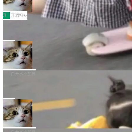
变体：Switchable...
性能、流畅双第一，三星Galaxy Z系列
那个创业公司。不同的是，这次它构建在 Cloudf
数据库，按名称寻址，复制到你自己的 S3 兼容
2026年7月的手机市场，由于存储等硬件成本暴
新折叠缺席
lare Workers 上——我花了九年时间搭建的平台
存储库里。节点之间只通过这个存储库协调——
增，手机厂商的日子也不好过啊，新机速度明显
开
开源科技
——并且深度集成了 AI。这基本上是我十年秘密
没有控制平面，没有共识协议。每个对象自带一
放缓，因此硝烟味淡了许多。新机参数规格除开
计划的顶峰。 十年前，Ken...
个小型数据库，应用天然按分片构建，单个数据
Zed 推出 DeltaDB，一个记录 commit
高价的三星折叠（三星Galaxy Z Fold8 Ultra / Z
之间所有操作的版本控制系统
库的竞争和爆炸半径问题在设计层面就被消除
Fold8 / Z Flip8）外，其余要么是中低端机器，
Zed 编辑器团队发布了新项目——DeltaDB，一
了。 闲置的 cell 会休眠到几乎不占资源。当 cel
例如iQOO Z11i、REDMI Note 17、REDMI No
个在 git commit 之间记录每一次编辑操作的版
局
l 迁移或唤醒时，新宿主从 S3 恢复 SQLite 数据
te 17 Pro、OPPO K15，要么是vivo X300 E这
本控制系统。目前处于 Early Access 阶段。 De
库继续执行。存储库是持久化的唯一真相...
样的次旗舰。 Galaxy Z Fold8 Ultra / Z Fold8 /
SpaceXAI 单季资本开支达 183 亿美元
ltaDB 的核心思路直接写在 landing page 最显
Z Flip8三款折叠屏新机均在7月22日发布，且全
眼的位置：「Software is made between com
根据风险投资人Tomer Tunguz 博客（VC 分
部搭载骁龙8 Elite Gen5 for Galaxy，它们本该
mits」——软件是在 commit 之间写出来的。git
析）披露的最新分析与第二季度业绩报告，Spac
白开水不加糖
是7月性...
只记录了你提交的最终状态，但真正的工作过程
eXAI在上个季度的总资本支出飙升至183.7亿美
Meta 发布终端编程 Agent“Muse Cod
——打字、删改、试错、agent 对话——都在 co
元。其中，绝大部分资金被直接用于 AI 领域，
e” 和 Muse Spark 1.2 模型
mmit 之间的空隙里丢失了。 DeltaDB 要做的就
金额高达158.3亿美元，这一单项投入已经逼近
Meta 今天发布了两款 AI 产品：Muse Code，
是把这段空隙补上。 回退到任何一次编辑：Delt
微软同期总资本开支的四成。 与亚马逊、Alpha
一个在终端里运行的编程 agent；Muse Spark
局
aDB 捕获 commit 之间的每一次操作，...
bet、微软以及 Meta 等传统科技巨头相比，Spa
1.2，驱动这个 agent 的新模型。一句话概括：
美团开源 LoHoSearch，用知识图谱校
ceXAI的资金消耗速度尤为引人瞩目。然而，支
你可以用 curl -fsSL https://dev.meta.ai/install.
准 AI 能力认知
撑庞大支出的资金来源却呈现出截然不同的面
sh | bash 安装一个能在大项目里自动规划、写
机器出题的前提，是让机器拥有全局视野。整个
貌。数据显示，微软和 Meta 主要依托充沛的经
代码、验证结果的 AI 终端工具。 据介绍，Muse
构建流程可以分为四个环节：建图 → 控制难度
白开水不加糖