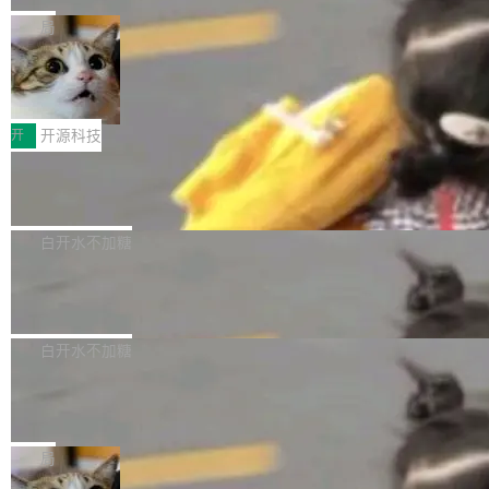
布，具体更新内容包括： feat(zero)：Zero 现
块钱的玩意儿——一根小竹签，一个竹筒，一头
局
支持 --security superflag（token=...;whitelist
系着涂了松香的线。甩起来，竹膜震动，发出“哇
=...），与 Alpha 版本的格式一致，并据此对其
30倍效率升级：解锁医学影像数据要素
——哇”的蝉鸣声。实物越来越难找了，有开发者
价值化的真实路径
管理 HTTP 端点进行授权。 <blockquote> <p>
把它做成了 Web 玩具，放在 zhuzhiliao.imsai.c
完成一例腹部CT影像标注，张医生过去需要约1
<span><strong>警告：</strong>&nbsp;Zero
c 上，并在 GitHub 开源。 玩法很简单：按住屏
20个小时。他必须在数百张连续影像上，一笔一
开
开源科技
的 admin ...
幕画圈，或者直接甩手机。页面会实时显示转速
笔勾画边界，一层一层识别肌肉组织。如今，使
（圈/秒），声音来自真实竹知了录音的 1.72 秒
Apache Dubbo-go v3.3.2 正式发布
用东软飞标医学影像标注平台，同样的工作缩短
采样，无缝循环。音频解码失败时，还有一套合
至4小时，效率提升30倍。 这组数字背后，改变
这个版本面向生产环境，重心在内核稳定性。我
成兜底——锯齿波振荡器模拟脉冲，并联带通共
的不只是速度，而是把医学影像转化为AI能力的
们彻底收敛了旧配置体系，扩展了 Triple 协议与
白开水不加糖
振峰模拟竹膜和筒腔共鸣。 技术细节上，物理引
路径真正打通了。 大型医院积累的影像数据规模
泛化调用能力，加强了应用级元数据和服务治
擎是绳系质点模型：重力、弹性绳（只拉不
庞大，但不能直接用于训练模型。器官、病灶和
Calibre 9.12 发布，功能强大的开源电
理，同时集中修了并发安全、资源泄漏和热路径
推）、空气阻力，1/240 秒定步长积...
子书工具
组织边界，必须由专业医生逐层识别、标记和校
性能问题。
Calibre 开源项目是 Calibre 官方出的电子书管
正，才能成为机器能理解的高质量数据。医学影
理工具。它可以查看，转换，编辑和分类所有主
白开水不加糖
像AI落地最昂贵的环节，不是算法，是专业医生
流格式的电子书。Calibre 是个跨平台软件，可
的时间。 张医生是某三甲医院放射科副主任医
SwiftUI 问世七年了，为什么开发者还
以在 Linux、Windows 和 macOS 上运行。 Cal
师，牵头一项腹部肌肉影像课题。他需要在数百
在骂它？
ibre 9.12 现已正式发布，此次更新内容如下：
Yakov Manshin 发了一期长达 40 分钟的 YouT
张CT影像上完成像素级精细分割，让系统"...
新功能 macOS：在 Connect/Share 按钮中添加
ube 视频，标题是"SwiftUI 七年后：一个平庸的
局
通过 AirDop 共享书籍的功能 Content server：
故事"。视频核心观点很简单：SwiftUI 发布七年