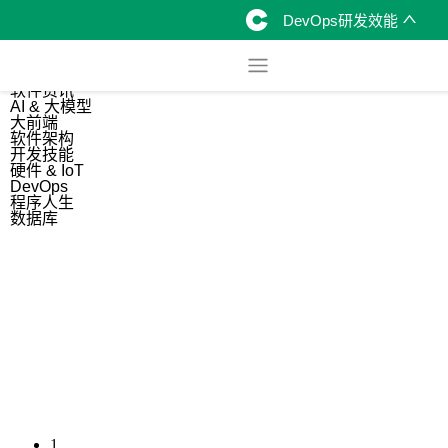
DevOps研发效能
综合
开源资讯
软件资讯
AI & 大模型
大前端
软件架构
开发技能
硬件 & IoT
DevOps
程序人生
数据库
1