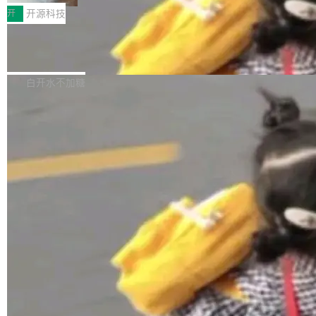
更可靠地端到端完成复杂任务，输出值得信赖的
天 MiniMax H3 从架构到许可都摆上台面了。一
开测试。国家超算互联网正式上线 DeepSeek-V
开
开源科技
成果。 全球开发者都可通过千问 AI 平台获得 Q
个模型，三个模块，两个开源。 H3 由三个模块
4-Flash 正式版（DeepSeek-V4-Flash-0731）
wen3.8 的 API 服务：国内每百万 Tok...
组成：H3-Context-IR 负责多模态指令理解和编
Docker 29.7.1 发布
模型 API 调用服务和模型文件。 DeepSeek-V4-
排（闭源，提供 API）；H3-Base 是核心生成模
Flash-0731 经过大量后训练工作，智能体能力
Docker 29.7.1 现已发布，具体更新内容如下：
型，33B 参数，负责 768p 音视频生成（开
大幅增强，指令遵循能力大幅增强。在多项基准
Bug fixes and enhancements 修复了一个回归
白开水不加糖
源）；H3-Regenerate-2K 负责 in-context 重新
测试中，DeepSeek-V4-Flash 正式版性能可与
问题，该问题导致无法拉取图层中包含缺少明确
生成 2K ...
当前最强的闭源模型相媲美。 超算互联网现面向
父目录条目的目录的图像。moby/moby#53260
企业和开发者提供 DeepSeek-V4-Flash-0731
修复了一个回归问题，即CopyToContainer会拒
加载更多
模型 API 调用服务，用户无需繁琐环境配置，一
绝遍历绝对符号链接的容器路径，例如/var/run -
键接入即可快速调用，为各行业用户提供高性
> /run。moby/moby#53261 如需查看此版本中
能、安...
的所有拉取请求和更改，可参阅： docker/cli, 2
9.7.1 milestone moby/moby, 29.7.1 milestone
更新说明：https://github.com/moby/...