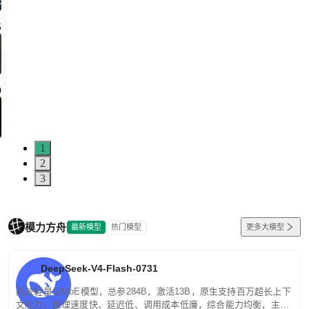
1
2
3
模力方舟
最新模型
热门模型
更多大模型
DeepSeek-V4-Flash-0731
高效轻量化MoE模型，总参284B，激活13B，原生支持百万超长上下
文能力。推理速度快、延迟低、调用成本低廉，综合能力均衡，主打