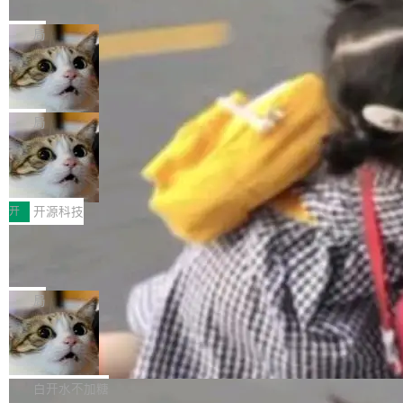
nt 需要一台电脑，而不是一个容器
ml2 一样，它是世界上使用最广泛的 XML 解析
href="https://bugzilla.mozilla.org/show_bug.c
Cloudflare 开源了名为 @cloudflare/computer
库之一。你的操作系统、浏览器、无数的基础设
gi?id=2019042">Bug&nbsp;2019042</a>）</l
的 npm 包。项目的核心论点是：容器不适合 Ag
局
施软件，很可能都在用它。而过去十年，维护它
i> <li>现在，助手可以直接使用 Exa 的网络搜索
ent 计算。真正适合的，是 Isolate。 Cloudflare
的人一直在用业余...
OpenAI 公开邮件和聊天记录回应苹果
结果回答问题，而无需将问题转交给搜索引擎。
工程师在这件事上没什么可谦虚的——他们用 W
诉讼，称“Apple is getting this wron
（<a href="https://bugzilla.mozilla.org/show_
orkers 跑了十年 Isolate。用 CEO Matthew Pri
上个月，苹果一纸诉状把 OpenAI 告上法庭，指
g”
bug.cgi?id=204...
nce 的话说：「我们一生都在用 Isolate 运行代
控其挖角苹果前员工并窃取商业秘密。苹果的诉
局
码，而 AI Agent 不需要容器，它们需要的是 Iso
状把 OpenAI 描述成一个系统性地从前东家挖
HUAWEI MatePad Edge上架WorkBu
late。」 容器为什么不合适 容器的问题在于启动
人、套取机密信息的对手。 OpenAI 没发律师
ddy鸿蒙PC版，说话就能干活的AI办公
和销毁都太重了。一个 Agent 要执行的任务可能
函，也没选择庭外沉默。它在官网贴了一篇博
全能AI工作台WorkBuddy鸿蒙PC版上架HUAWE
搭子
只需要几毫秒的 CPU 时间，但容器从冷启动到
文，标题只有六个字：Apple is getting this wro
I MatePad Edge应用市场，直接下载即可使
开
开源科技
就绪要花数秒。如果未来有十...
ng。 然后，它把邮件往来和 iMessage 聊天记
用，与鸿蒙电脑上的体验一致。值得一提的是，
录全贴了出来。 他发错人了 苹果外部律师 Gabr
FFmpeg 9.0 发布：代号“Lei”，以此纪
这是目前市面上唯一支持平板接入WorkBuddy P
念中国开发者雷霄骅
iel Gross 来自 Weil 律所，2 月 23 日下午 5:53
C版的产品，搭载“人机双写”重磅功能——你写
全球知名开源多媒体框架 FFmpeg 今天正式发
给 OpenAI 总法律顾问 Che Chang 发了封邮
你的，AI写AI的，同屏协作互不干扰。一句话让
布了 9.0 版本。这个版本除了带来新一代音视频
局
件，附了一封长信，要求 OpenAI 配合调查前苹
AI帮你干活，现在开启全新体验！ 温馨提示：
处理能力和硬件加速支持之外，还有一个特殊之
果员工带走机密信...
体验WorkBuddy鸿蒙PC版前，请将 HUAWEI M
亚马逊成本失控：AI 写代码烧掉 1215
处：FFmpeg 9.0 的代号是“Lei”。 这个名字，
万元，超预算 860%
atePad Edge 升级至 HarmonyOS 6.1.0.135S
来自中国开发者雷霄骅（Lei Xiaohua）。 对于
外媒近日曝光了亚马逊的多份内部报告显示，AI
P9 patch03及以上版本。 *升级路径：设置 > 搜
很多中国音视频开发者而言，这个名字并不陌
导致公司在多个项目上超支。《金融时报》报道
白开水不加糖
索“软件更新” > 检查更新，即可搜索新版本，下