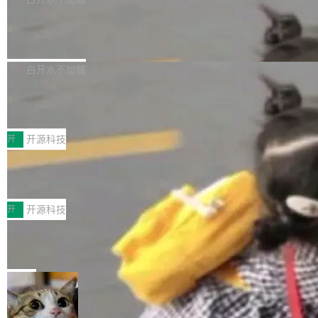
营现金流来覆盖资本开支，其资本支出覆盖率分
Code 是 Meta 的编程 agent 产品。它和市场上
→ 质量把关 → 数据概览。
别达到155% 和106%;而SpaceXAI的经营现金
已有的终端编程 agent 在设计理念上有几个明显
腾讯开源 UCL-MPComm 通信库
流仅能覆盖资本开支的12...
的差异点。 异步后台 agent：Muse Code 有一
腾讯网平团队宣布开源了 UCL-MPComm 通信
个主 agent 循环，外加一组后台 agent。这些后
库，并将作为transport接入Mooncake TENT。
白开水不加糖
台 agent...
该通信库针对AI Memory池化场景的数据传输需
CoStrict入选工信部2025人工智能应用
求进行了深度优化，能够实现数据中心内大规模
典型案例
计算节点间多种内存类型的高性能通信。 UCL-
近日，工信部科技司公示《2025人工智能应用典
MPComm将作为一种传输引擎接入Mooncake T
型案例入选名单》，深信服“面向企业研发场景的
开
开源科技
ENT，实现零拷贝传输性能提升30%、非零拷贝
开源 AI 编程平台 CoStrict 应用”凭借卓越的技术
传输性能最高提升5倍。UCL-MPComm底层基
深信服AI算力网关入选工信部人工智能
创新与落地成效成功入选。 全链路私有化部署，
应用典型案例！
于自研UCL-Engine通信引擎，后续腾讯网平将
助力企业AI研发安全落地 当前，越来越多企业已
前不久，工业和信息化部正式发布《2025年人工
持续开源更多基于UCL-Engine的高性能通信组
经开始引入 AI Coding 工具，通过调用公有云模
智能应用典型案例名单》，集中展示人工智能在
开
开源科技
件。 腾讯网平团队在UCL-MPComm中实现了一
型或企业内部部署模型提升研发效率。但随着 AI
各领域的应用成果，覆盖技术底座、行业赋能、
个独立于业务线程的全局通信引擎（Engine），
Coding 从个人辅助工具逐步走向团队级、组织
Jeff Dean 离开 Google：一个时代的结
产品应用、支撑保障、专题等五大方向。深信服
并实...
束，一个实验室的开始
级应用，企业在规模化落地过程中，对安全性、
AI算力网关（AI创新平台）成功入选！ 随着各行
Google 员工编号 20。MapReduce 作者之一。
可控性和代码质量提出了更高要求。 首先是数据
各业的Agent走向规模化建设，算力构成形态逐
Bigtable 作者之一。TensorFlow 的作者之一。
局
安全与合规要求。对于大多数普通研发场景，公
渐丰富，用户关注的重点也在发生变化：不只是
Gemini 的架构师。Google 首席科学家。 Jeff D
有云模型能够满足快速试用和效率提升的需求。
让AI用起来，还要进一步看清混合算力时代下，
🔥 SolonCode v2026.8.4 发布：界面
ean 在 Google 工作了 27 年后，宣布离职。 他