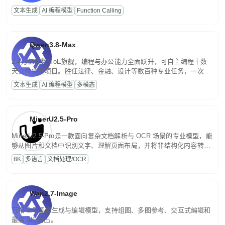
高并发、轻量化任务，适合日常对话、内容创作、基础 RAG、批量
文本生成
AI 编程模型
Function Calling
文案处理等普惠刚需场景。
Qwen3.8-Max
2.4万亿参数MoE旗舰，编程与办公能力全面跃升，可自主编程十数
天交付完整项目。胜任法律、金融、设计等数百种专业任务，一次对
话端到端交付生产级成果。原生视觉理解贯穿规划、执行与验证全流
文本生成
AI 编程模型
多模态
程，支持超长文档与长视频的深度语义解析。长程任务中自主规划与
闭环迭代，持续进化。
MinerU2.5-Pro
MinerU2.5-Pro是一款面向复杂文档解析与 OCR 场景的专业模型，能
够从图片和文档中识别文字、理解页面布局，并将非结构化内容转换
为便于存储、检索和二次处理的结构化结果。
8K
多语言
文档处理/OCR
Wan2.7-Image
万相 2.7 图像生成与编辑模型，支持组图、多图参考、交互式编辑和
最高 2K 输出。