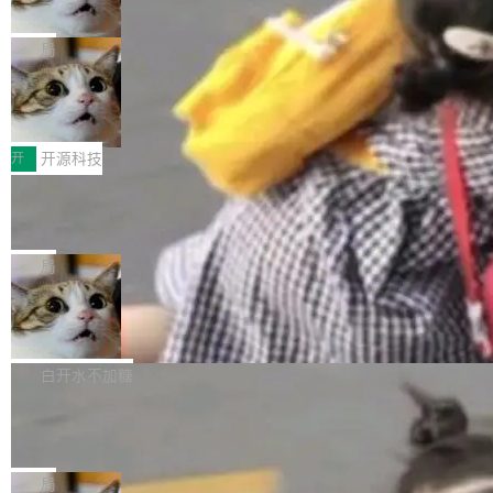
诉讼，称“Apple is getting this wron
（<a href="https://bugzilla.mozilla.org/show_
orkers 跑了十年 Isolate。用 CEO Matthew Pri
上个月，苹果一纸诉状把 OpenAI 告上法庭，指
g”
bug.cgi?id=204...
nce 的话说：「我们一生都在用 Isolate 运行代
控其挖角苹果前员工并窃取商业秘密。苹果的诉
局
码，而 AI Agent 不需要容器，它们需要的是 Iso
状把 OpenAI 描述成一个系统性地从前东家挖
late。」 容器为什么不合适 容器的问题在于启动
HUAWEI MatePad Edge上架WorkBu
人、套取机密信息的对手。 OpenAI 没发律师
ddy鸿蒙PC版，说话就能干活的AI办公
和销毁都太重了。一个 Agent 要执行的任务可能
函，也没选择庭外沉默。它在官网贴了一篇博
全能AI工作台WorkBuddy鸿蒙PC版上架HUAWE
搭子
只需要几毫秒的 CPU 时间，但容器从冷启动到
文，标题只有六个字：Apple is getting this wro
I MatePad Edge应用市场，直接下载即可使
开
开源科技
就绪要花数秒。如果未来有十...
ng。 然后，它把邮件往来和 iMessage 聊天记
用，与鸿蒙电脑上的体验一致。值得一提的是，
FFmpeg 9.0 发布：代号“Lei”，以此纪
录全贴了出来。 他发错人了 苹果外部律师 Gabr
这是目前市面上唯一支持平板接入WorkBuddy P
念中国开发者雷霄骅
iel Gross 来自 Weil 律所，2 月 23 日下午 5:53
C版的产品，搭载“人机双写”重磅功能——你写
全球知名开源多媒体框架 FFmpeg 今天正式发
给 OpenAI 总法律顾问 Che Chang 发了封邮
你的，AI写AI的，同屏协作互不干扰。一句话让
布了 9.0 版本。这个版本除了带来新一代音视频
局
件，附了一封长信，要求 OpenAI 配合调查前苹
AI帮你干活，现在开启全新体验！ 温馨提示：
处理能力和硬件加速支持之外，还有一个特殊之
果员工带走机密信...
亚马逊成本失控：AI 写代码烧掉 1215
体验WorkBuddy鸿蒙PC版前，请将 HUAWEI M
处：FFmpeg 9.0 的代号是“Lei”。 这个名字，
万元，超预算 860%
atePad Edge 升级至 HarmonyOS 6.1.0.135S
来自中国开发者雷霄骅（Lei Xiaohua）。 对于
外媒近日曝光了亚马逊的多份内部报告显示，AI
P9 patch03及以上版本。 *升级路径：设置 > 搜
很多中国音视频开发者而言，这个名字并不陌
导致公司在多个项目上超支。《金融时报》报道
白开水不加糖
索“软件更新” > 检查更新，即可搜索新版本，下
生。十年前，他通过大量中文技术文章、源码分
称，仅一个项目的成本超支就高达 180 万美元
载安装完成升级即可。 没有...
析和开源示例，让一代开发者第一次真正理解 F
Hugging Face CEO 发声：中国正在开
（约合人民币 1215 万元）。 具体来说，一名工
源模型上碾压我们
Fmpeg，也成为很多人进入音视频开发领域的
程师借助 Anthropic 旗下 Claude Sonnet 模型
"他们正在开源模型上碾压我们。" Hugging Fac
“启蒙老师”。 而今年，恰好是雷霄骅离世十周
编写程序，目标是完成电商平台作者信息与商品
e CEO Clément Delangue 在 CNBC 的采访里
局