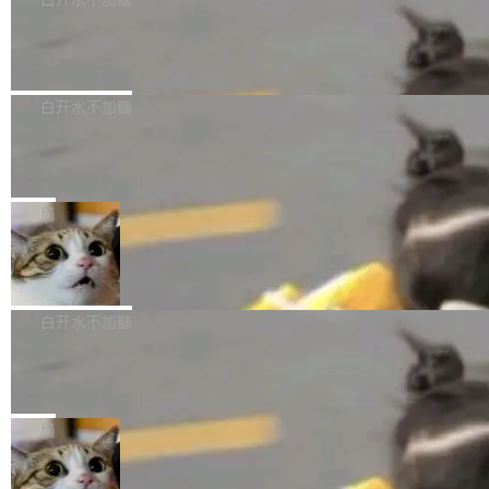
成本降低 30%，精度不变。 FP8 省的不仅是显
先理解你的语境和意图，再把准确的文字直接给
s： 实现了URL.Parse()便捷功能 对浏览器内部
存 KV cache 是推理时最吃显...
到你。从“逐字转写、单点优化”演进为“理解语
PostgreSQL 18/19 新特性深度解读
函数添加了多项边界检查，以避免潜在的越界访
境、兼容场景、一键直出”。 Hy ASR 3.0 previe
问、下溢和溢出。（DiD） 修复了加载和解析内
演讲者分享了一个有趣的实践：面对 PG 18 已
w 不要求标准普通话，方言识别覆盖粤语、吴语
容提供的字体时出现的几个问题 为避免音频加
发布的 Release Notes，他利用 AI 工具（如 Co
白开水不加糖
等 10 大方言片区和 20 余个二级小片区。在开
载、处理和播放过程中可能出现的一系列错误，
pilot）对数千条 commit 日志进行自动分析，先
源评测集中，Hy ASR 3.0 preview 在多语种的
对音频采样频率设定了下限 采样率低于 8kHz
慕尼黑市政府为全职开源项目维护者提
让模型总结出三十余条潜在特性，再逐条要求生
WER（...
供资助
（通常被认为是 "telephone"/"walkie-talkie" 音
成详细解释和代码校验，最终筛选出对用户体感
"在过去大约 10 年的大部分时间里，libexpat 的
质的最低采样率）的音频格式将被拒绝 修复了 C
最强的若干项。对于尚未正式发版的 PG 19，则
维护工作一直与我的日常工作、家务、社交生活
局
SS 圆角虚线样式中可能存在的问题 如果表单中
通过拉取过去一年内（从 PG 18 Beta1 时间点
和休闲娱乐竞争时间。" 这是 libexpat 维护者 S
的图像元素不在同一个子树中，则它们将不再关
至今）的所有 commit，同样交由 AI 分析提炼。
Firefox 153.0.3 发布
ebastian Pipping 写在博客里的话。8 月 4 日，
联 加...
经过人工复核，准确度令人满意。这一方法也为
他宣布了一个新消息：从 2026 年 8 月 1 日起，
Firefox 153.0.3 现已发布，具体更新内容如
社区爱好者提供了高效跟踪新版本的思路。
他可以全职维护 libexpat 了，最长 6 个月。发
下： New Smart Window 包含多项增强功能：
白开水不加糖
工资的是慕尼黑市政府。 libexpat 是一个 C99
<ul> <li>现在建议列表会显示更多结果，方便用
编写的流式 XML 解析器，MIT 许可证。和 libx
Cloudflare Computer 开源：你的 Age
户查找历史记录和切换到已打开的标签页。（<a
nt 需要一台电脑，而不是一个容器
ml2 一样，它是世界上使用最广泛的 XML 解析
href="https://bugzilla.mozilla.org/show_bug.c
Cloudflare 开源了名为 @cloudflare/computer
库之一。你的操作系统、浏览器、无数的基础设
gi?id=2019042">Bug&nbsp;2019042</a>）</l
的 npm 包。项目的核心论点是：容器不适合 Ag
局
施软件，很可能都在用它。而过去十年，维护它
i> <li>现在，助手可以直接使用 Exa 的网络搜索
ent 计算。真正适合的，是 Isolate。 Cloudflare
的人一直在用业余...
结果回答问题，而无需将问题转交给搜索引擎。
OpenAI 公开邮件和聊天记录回应苹果
工程师在这件事上没什么可谦虚的——他们用 W