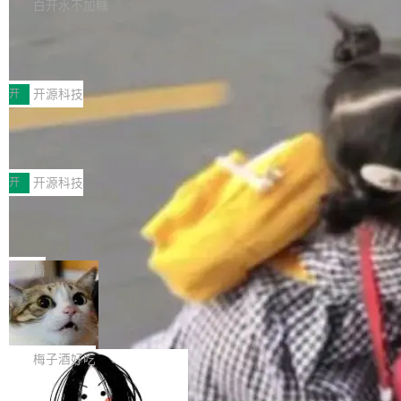
库，并将作为transport接入Mooncake TENT。
白开水不加糖
台 agent...
该通信库针对AI Memory池化场景的数据传输需
CoStrict入选工信部2025人工智能应用
求进行了深度优化，能够实现数据中心内大规模
典型案例
计算节点间多种内存类型的高性能通信。 UCL-
近日，工信部科技司公示《2025人工智能应用典
MPComm将作为一种传输引擎接入Mooncake T
型案例入选名单》，深信服“面向企业研发场景的
开
开源科技
ENT，实现零拷贝传输性能提升30%、非零拷贝
开源 AI 编程平台 CoStrict 应用”凭借卓越的技术
传输性能最高提升5倍。UCL-MPComm底层基
深信服AI算力网关入选工信部人工智能
创新与落地成效成功入选。 全链路私有化部署，
应用典型案例！
于自研UCL-Engine通信引擎，后续腾讯网平将
助力企业AI研发安全落地 当前，越来越多企业已
前不久，工业和信息化部正式发布《2025年人工
持续开源更多基于UCL-Engine的高性能通信组
经开始引入 AI Coding 工具，通过调用公有云模
智能应用典型案例名单》，集中展示人工智能在
开
开源科技
件。 腾讯网平团队在UCL-MPComm中实现了一
型或企业内部部署模型提升研发效率。但随着 AI
各领域的应用成果，覆盖技术底座、行业赋能、
个独立于业务线程的全局通信引擎（Engine），
Coding 从个人辅助工具逐步走向团队级、组织
Jeff Dean 离开 Google：一个时代的结
产品应用、支撑保障、专题等五大方向。深信服
并实...
束，一个实验室的开始
级应用，企业在规模化落地过程中，对安全性、
AI算力网关（AI创新平台）成功入选！ 随着各行
Google 员工编号 20。MapReduce 作者之一。
可控性和代码质量提出了更高要求。 首先是数据
各业的Agent走向规模化建设，算力构成形态逐
Bigtable 作者之一。TensorFlow 的作者之一。
局
安全与合规要求。对于大多数普通研发场景，公
渐丰富，用户关注的重点也在发生变化：不只是
Gemini 的架构师。Google 首席科学家。 Jeff D
有云模型能够满足快速试用和效率提升的需求。
让AI用起来，还要进一步看清混合算力时代下，
🔥 SolonCode v2026.8.4 发布：界面
ean 在 Google 工作了 27 年后，宣布离职。 他
但对于金融、能源、医疗等对数据安全要求较...
字体可调、22 种语言、记忆搜索增强
Token花在哪里、算力是否被充分利用，以及持
不是一个人走。一同离开的还有 Sanjay Ghema
打开终端就能上岗的全中文编码智能体，这一轮
续增长的AI成本该如何优化。 深信服AI算力网关
wat（Google 员工编号 23，Jeff Dean 二十多
把「看得清、用母语、记得住」三件事一次补
梅子酒好吃
正是围绕这些实际问题，从Token治理和成本治
年的编程搭档，MapReduce 和 Bigtable 的共同
齐。 SolonCode 是什么 SolonCode 是杭州无
理两个方面，让用户的每一份算力都看得清、管
作者）、Quoc Le（Google 大脑核心成员，Se
让“代码语义理解”深度释放AI Coding
耳科技研发的企业级终端编码智能体——一位全