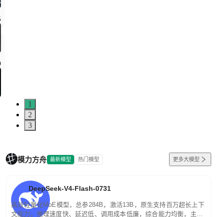
5
0
1
2
3
模力方舟
最新模型
热门模型
更多大模型
DeepSeek-V4-Flash-0731
高效轻量化MoE模型，总参284B，激活13B，原生支持百万超长上下
文能力。推理速度快、延迟低、调用成本低廉，综合能力均衡，主打