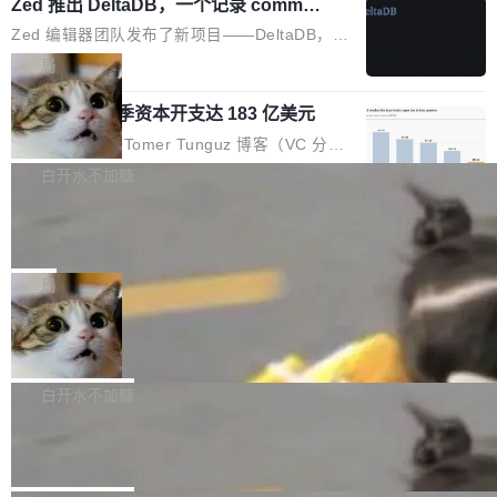
个小型数据库，应用天然按分片构建，单个数据
Zed 推出 DeltaDB，一个记录 commit
高价的三星折叠（三星Galaxy Z Fold8 Ultra / Z
之间所有操作的版本控制系统
库的竞争和爆炸半径问题在设计层面就被消除
Fold8 / Z Flip8）外，其余要么是中低端机器，
Zed 编辑器团队发布了新项目——DeltaDB，一
了。 闲置的 cell 会休眠到几乎不占资源。当 cel
例如iQOO Z11i、REDMI Note 17、REDMI No
个在 git commit 之间记录每一次编辑操作的版
局
l 迁移或唤醒时，新宿主从 S3 恢复 SQLite 数据
te 17 Pro、OPPO K15，要么是vivo X300 E这
本控制系统。目前处于 Early Access 阶段。 De
库继续执行。存储库是持久化的唯一真相...
样的次旗舰。 Galaxy Z Fold8 Ultra / Z Fold8 /
SpaceXAI 单季资本开支达 183 亿美元
ltaDB 的核心思路直接写在 landing page 最显
Z Flip8三款折叠屏新机均在7月22日发布，且全
眼的位置：「Software is made between com
根据风险投资人Tomer Tunguz 博客（VC 分
部搭载骁龙8 Elite Gen5 for Galaxy，它们本该
mits」——软件是在 commit 之间写出来的。git
析）披露的最新分析与第二季度业绩报告，Spac
白开水不加糖
是7月性...
只记录了你提交的最终状态，但真正的工作过程
eXAI在上个季度的总资本支出飙升至183.7亿美
——打字、删改、试错、agent 对话——都在 co
Meta 发布终端编程 Agent“Muse Cod
元。其中，绝大部分资金被直接用于 AI 领域，
e” 和 Muse Spark 1.2 模型
mmit 之间的空隙里丢失了。 DeltaDB 要做的就
金额高达158.3亿美元，这一单项投入已经逼近
Meta 今天发布了两款 AI 产品：Muse Code，
是把这段空隙补上。 回退到任何一次编辑：Delt
微软同期总资本开支的四成。 与亚马逊、Alpha
一个在终端里运行的编程 agent；Muse Spark
局
aDB 捕获 commit 之间的每一次操作，...
bet、微软以及 Meta 等传统科技巨头相比，Spa
1.2，驱动这个 agent 的新模型。一句话概括：
ceXAI的资金消耗速度尤为引人瞩目。然而，支
美团开源 LoHoSearch，用知识图谱校
你可以用 curl -fsSL https://dev.meta.ai/install.
准 AI 能力认知
撑庞大支出的资金来源却呈现出截然不同的面
sh | bash 安装一个能在大项目里自动规划、写
机器出题的前提，是让机器拥有全局视野。整个
貌。数据显示，微软和 Meta 主要依托充沛的经
代码、验证结果的 AI 终端工具。 据介绍，Muse
构建流程可以分为四个环节：建图 → 控制难度
白开水不加糖
营现金流来覆盖资本开支，其资本支出覆盖率分
Code 是 Meta 的编程 agent 产品。它和市场上
→ 质量把关 → 数据概览。
别达到155% 和106%;而SpaceXAI的经营现金
腾讯开源 UCL-MPComm 通信库
已有的终端编程 agent 在设计理念上有几个明显
流仅能覆盖资本开支的12...
的差异点。 异步后台 agent：Muse Code 有一
腾讯网平团队宣布开源了 UCL-MPComm 通信
个主 agent 循环，外加一组后台 agent。这些后