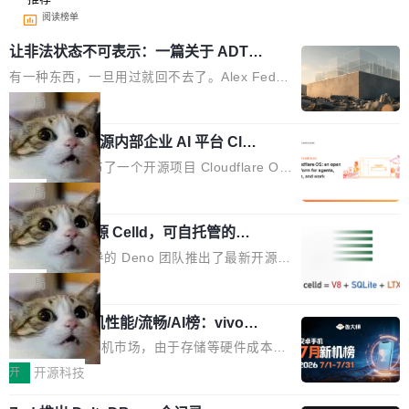
阅读榜单
让非法状态不可表示：一篇关于 ADT
的帖子在 Reddit 火了
有一种东西，一旦用过就回不去了。Alex Fedos
eev 管它叫"软件设计的基石"。 他说的东西不新
局
鲜——代数数据类型（ADT），尤其是和类型
Cloudflare 开源内部企业 AI 平台 Clou
（sum type）。但他说清楚了一件事：这不是类
dflare OS
型系统的学术体操，是日常编码的思维方式。 文
Cloudflare 发布了一个开源项目 Cloudflare O
章从一个简单的例子切入。一个网站的深色主题
S。如果你只看官方博客，你会觉得这是又一
局
设置，如果用布尔值 + 可空字段来表示——bool
个"AI 知识库 + 聊天机器人"——每个大厂都在
ean 表示是否可切换，nullable 的默认模式、浅
Deno 团队开源 Celld，可自托管的分
做，没什么新鲜的。 但 Kenton Varda 在 Twitte
布式 Durable Objects
色方案、深色方案——会产生大量无意义的组
r 上把事情说清楚了： 今天我们发布了 Cloudfla
Ryan Dahl 领导的 Deno 团队推出了最新开源项
合。方案缺了、配置冲突了、全 null 了。要知道
re OS，一个带连接器的聊天机器人，跟其他所
目 Celld，一个能在自己机器上运行 Cloudflare
局
哪些组合有效，作者说，你得靠"文档、校验、或
有科技公司做的一样。只不过，实际上它不一
Workers 和 Durable Objects 的守护进程。 设
者部落知识"。 换个写法。Rust 的 enum，两个
样。这是 Sandstorm.io 的重制版，我十年前的
鲁大师7月新机性能/流畅/AI榜：vivo夺
计思路很直接：每个对象是一个独立的 SQLite
变体：Switchable...
性能、流畅双第一，三星Galaxy Z系列
那个创业公司。不同的是，这次它构建在 Cloudf
数据库，按名称寻址，复制到你自己的 S3 兼容
2026年7月的手机市场，由于存储等硬件成本暴
新折叠缺席
lare Workers 上——我花了九年时间搭建的平台
存储库里。节点之间只通过这个存储库协调——
增，手机厂商的日子也不好过啊，新机速度明显
开
开源科技
——并且深度集成了 AI。这基本上是我十年秘密
没有控制平面，没有共识协议。每个对象自带一
放缓，因此硝烟味淡了许多。新机参数规格除开
计划的顶峰。 十年前，Ken...