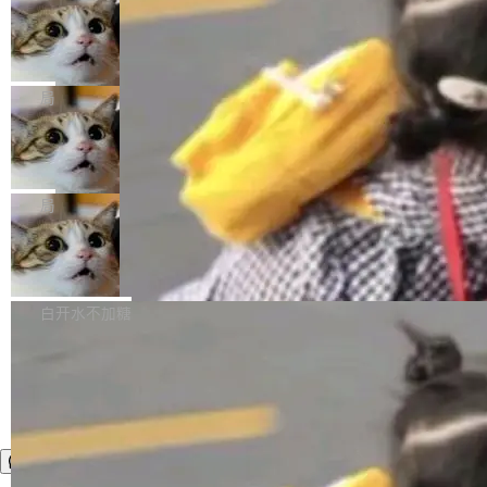
年。FFmpeg 社区最终选择用一个大版本的名
列表的数据匹配 —— 一项常规的数据处理任
没有拐弯抹角。他说中国正在赢得 AI 竞赛，而
字，留下了这份纪念。 雷霄骅曾是中国传媒大学
务，最终却产生了 180 万美元的账单，实际支出
当 AI agent 把源码变成了最好的扩展系
且按目前的速度，中国 AI 工具预计在今年底或
数字电视技术方向的博士生，长期从事视频、音
统，开发者工具必须开源
超出原定预算 860%。 更令人意外的是，该项目
2027 年就能追上美国前沿实验室的水平。 Dela
五年前，David Crawshaw 问过很多软件工程师
频技...
最终并未成功落地，而高额算力消耗持续运行长
ngue 把原因归结为一件事：开放协作。中国的
一个问题：你写过什么给自己用的程序？答案几
局
达 5 个月，公司直到财务对账时才察觉异常。这
AI 开发者在一个共享和协作的生态里加速迭代，
乎都是没有。工程师们整天用别人写的程序写程
意味着一个无人看管的 AI 程序，在近半年时间
而美国模型厂商在"闭门造车"。他的原话是 "buil
DeepSeek Harness 宣布内测邀请，全
序给别人用。偶尔有人自己写个博客系统、智能
里日夜不停地"烧钱"。 复盘显示，...
网最大规模开源 Agent 路演现场诞生
ding in silos"——各自为战，互不通气。 这个判
家居控制、家庭实验室，都算稀奇事。 Crawsh
一条内测招募帖，发出去的时候大概没人想到它
断从他嘴里说出来分量不同。Hugging Face 是
aw 是 Shelley 的作者，一个开源 AI coding age
会变成一场开源 Agent 生态的路演。 8月1日，
局
全球最大的开源 AI 平台，上面跑着上百万个模
nt。他最近在博客上写了一篇文章，核心论点很
DeepSeek Harness 团队负责人崔添翼（tiany
型。谁在开源赛道上领先，...
简单：开发者工具必须开源。 理由不是传统的自
商汤 SenseNova U1.5-Lite-Preview
i）在 X 上发帖： 「如果你是 Agent Harness 相
开源
由软件情怀，而是一个跟 AI agent 直接相关的
关开源项目的开发者，希望参加 DeepSeek Har
商汤科技宣布面向社区开源轻量级统一多模态模
技术判断。 两行 prompt 就能个性化任何软件 C
ness 的内测，可以回复或私信联系我。请附上
型的预览版本 SenseNova U1.5-Lite-Preview。
白开水不加糖
rawshaw 给出了两个 prompt。 第一个： "下载
GitHub id 以及开源代表作。」 DeepSeek 曾在
公告称，SenseNova U1.5-Lite-Preview并非简
某个软件的源码，在本地构建。修改 agent ...
官方招聘信息中写过一条简洁有力的公式：Mod
单的模型规模升级，而是基于 SenseNova U1
el + Harness = Agent。模型负责理解和推理，
的一次系统性迭代，不仅在同一架构中贯通视觉
Harness 负责把能力落到真实环境中——调用工
理解、推理、生成与编辑，还仅以 8B-MoT 的轻
具、读写文件、管理上下文、处理错误、完成闭
量大小，将能力推进到4K、更精细的真实质感、
环。崔添翼招人的标...
更复杂的视觉控制和可持续迭代编辑。 相比 U