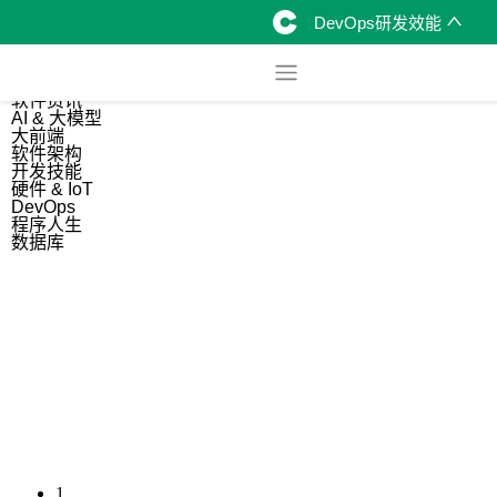
DevOps研发效能
综合
开源资讯
软件资讯
AI & 大模型
大前端
软件架构
开发技能
硬件 & IoT
DevOps
程序人生
数据库
1