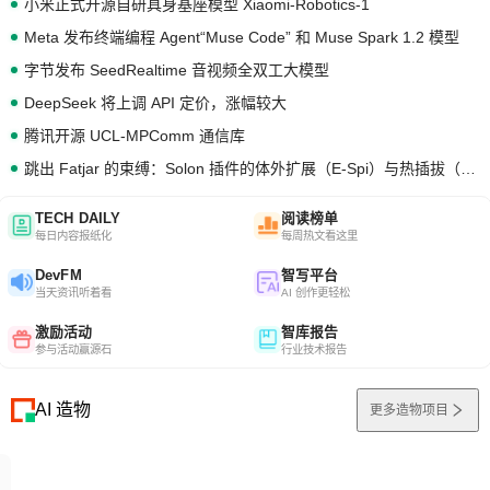
小米正式开源自研具身基座模型 Xiaomi-Robotics-1
Meta 发布终端编程 Agent“Muse Code” 和 Muse Spark 1.2 模型
字节发布 SeedRealtime 音视频全双工大模型
DeepSeek 将上调 API 定价，涨幅较大
腾讯开源 UCL-MPComm 通信库
跳出 Fatjar 的束缚：Solon 插件的体外扩展（E-Spi）与热插拔（H-Spi）
TECH DAILY
阅读榜单
每日内容报纸化
每周热文看这里
DevFM
智写平台
当天资讯听着看
AI 创作更轻松
激励活动
智库报告
参与活动赢源石
行业技术报告
AI 造物
更多造物项目