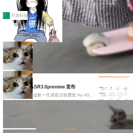
得住、用得稳、省得下、更安全！ 一、从现在开
价值潜能：华为云码道（CodeArts）
q2Seq 和 DocAI 的共同发明人）以及 Oriol Vin
中文驱动的数字员工，自主理解需求、规划步
一、代码仓深度理解技术的作用与价值 在软件工
始，Token使用一目...
代码仓技术解析
yals（Gemini 联合负责人，AlphaSta...
骤、编写代码。不挑模型、不挑平台，curl 一行
程实践中，代码仓是企业核心知识资产的主要载
开
开源科技
装完即用。 开源地址：Gitee · GitCode · GitHu
体。企业级代码仓库通常包含数十万乃至数百万
b 安装 支持 Java 8+（8~26）、macOS / Linu
一条“删库”命令跑 17 小时，算法工程
个文件，其规模远超单次模型调用可承载的上下
师删光 89TB 数据只为干私活
x / Windows / Harmony PC。 # macOS / Linu
文窗口。随着项目规模的持续扩张与代码历史的
最高人民检察院8月4日公布了一起案件：北京一
x / Harmony PC curl -fsSL https://solon.noea
不断累积，代码仓中的模块关系、接口契约、业
名90后算法工程师王某，为了给自己接的私活腾
局
r.org/solon...
务逻辑等关键信息往往分散于数十乃至数百个文
服务器空间，删光了公司AI游戏部门的全部核心
件之中，形成高度复杂的知识关联网络。传统的
Cloudflare 分享推理优化实践：KV ca
数据。 王某2024年1月入职东城区某科技公司AI
che 量化 + 权重压缩，吞吐量提升 4
代码检索手段（如关键词匹配、目录遍历）仅能
短剧部门，有互联网大厂背景。在公司内部架构
Kimi 和 GLM 是当前最强的大模型系列之一，但
1%，成本降 30%
在语法层面完成文本定位，难以触及代码的语义
调整期间，部门三次通知全员将数据从A集群迁
它们有一个共同的问题：太吃显存了。月之暗面
局
内涵与结构关联，导致开发者使用代码智能体在
移到B集群，王某都回复了"收到"。 他没有迁移
的 Kimi K 系列和智谱的 GLM 都是长上下文、M
理解大规模代码仓时面临显著"代码仓理解"瓶
腾讯混元 Hy ASR3.0preview 发布
数据。2024年9月3日下午4点，他使用此前登录
oE 架构的大模型，好用到让人上瘾，但 GPU 显
颈。 代码仓深度理解服务（以下简称" CodeBas
的账号密码进入A集群，输入了一条被程序员圈
存永远不够用。 Cloudflare 的 Workers AI 团队
腾讯混元正式推出新一代语音识别模型 Hy ASR
e深度理解服务"）是华为云码道（CodeA...
称为"删库跑路"的命令——最高管理员权限、无
一直在跑这些模型的推理。他们在官方博客上发
3.0preview。基于最新一代大语言模型 Hy3 的
白开水不加糖
需确认、强制递归删除。17个小时后，运维人员
了一篇技术文章，详细拆解了三种让大模型在 G
语言理解能力，以及融合了高精度语音识别与深
发现异常并中止进程时，89TB数据已经没了。
Pale Moon 34.3.2 发布，苍月浏览器
PU 上跑得更省、更快的技术手段——KV cache
度语义理解能力，实现了语音识别能力的全面升
删掉的是AI游戏部门的全部开发文件，包括公司
量化、模型权重压缩、以及共享 KV cache 的完
级。 根据介绍，Hy ASR3.0preview 目标在于：
Pale Moon 34.3.2 现已发布，这是一个安全更
自研的多个文生3D和...
整性保护。效果是：吞吐量提升 41%，每 token
让语音识别不再只是听清，而是真正听懂。通过
新和少量网页兼容性修复版本。 Changes/fixe
白开水不加糖