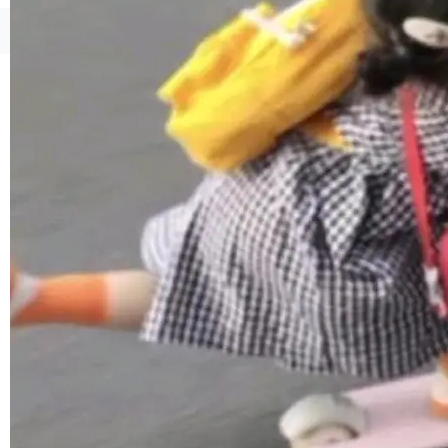
1，U1.5-Lite-Preview 在以下方向上带来了显著
提升： 原生支持4K图像生成； 更精细的局部纹
©OSCHINA(OSChina.NET)
京ICP备2025119063号
理、细节与真实世界质感； 更准确的中英文文字
生成与复杂版式组织； 更稳定的图...