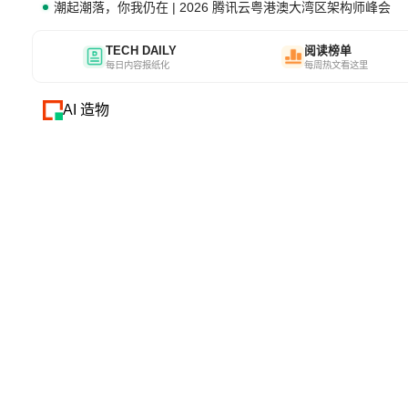
潮起潮落，你我仍在 | 2026 腾讯云粤港澳大湾区架构师峰会
TECH DAILY
阅读榜单
每日内容报纸化
每周热文看这里
AI 造物