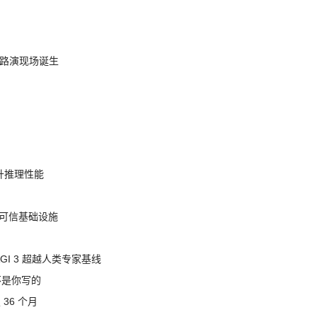
nt 路演现场诞生
提升推理性能
态的可信基础设施
AGI 3 超越人类专家基线
不是你写的
 36 个月