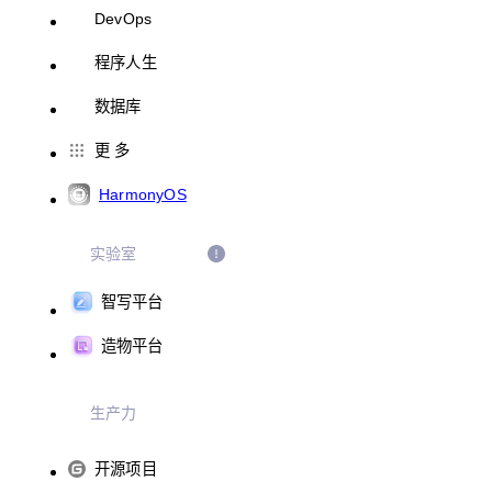
DevOps
程序人生
数据库
更 多
HarmonyOS
实验室
智写平台
造物平台
生产力
开源项目