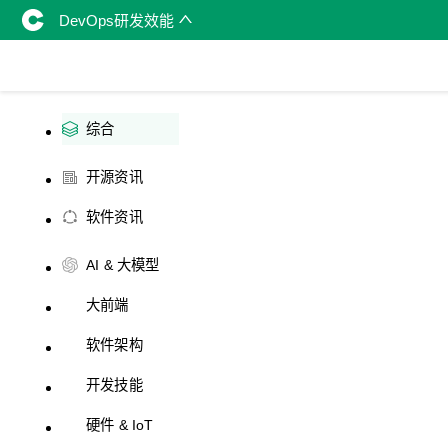
DevOps研发效能
综合
开源资讯
软件资讯
AI & 大模型
大前端
软件架构
开发技能
硬件 & IoT