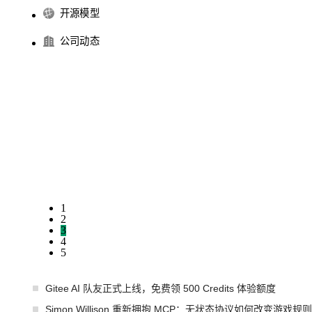
开源模型
公司动态
1
2
3
4
5
Gitee AI 队友正式上线，免费领 500 Credits 体验额度
Simon Willison 重新拥抱 MCP：无状态协议如何改变游戏规则