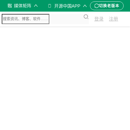
媒体矩阵
开源中国APP
切换老版本
登录
注册