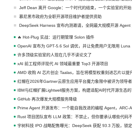
Jeff Dean 离开 Google：一个时代的结束，一个实验室的开始
慕尼黑市政府为全职开源项目维护者提供资助
DeepSeek Harness 宣布内测邀请，全网最大规模开源 Age
🔥 Hot-Plug 实战：运行期管理 Solon 插件
OpenAI 宣布为 GPT-5.6 Sol 调优，并让免费用户无限用 Luna
许多顶级实验室的人现在几乎不读论文了
xAI 前工程师评现代 AI 领域最重要 Top3 开源项目
AMD 收购 AI 芯片创企 Taalas，旨在将模型权重刻进芯片以
红帽在2026年Gartner云原生应用平台魔力象限中被评为领导者
IBM与红帽扩展Lightwell服务方案，构建适配AI时代开源生
GitHub 再次爆发大规模服务降级
Prime Agent 开源发布：一个能自我改进的编程 Agent，ARC-
Rust 项目团队宣布 LLM 政策：不禁止，但你要承认哪些代码
宇树科技 IPO 战略配售曝光：DeepSeek 获配 93.3 万股，锁定