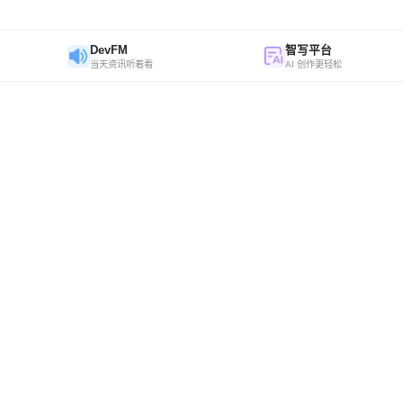
DevFM
智写平台
当天资讯听着看
AI 创作更轻松