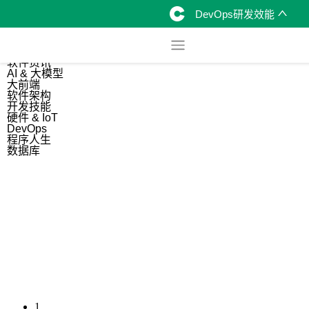
DevOps研发效能
综合
开源资讯
软件资讯
AI & 大模型
大前端
软件架构
开发技能
硬件 & IoT
DevOps
程序人生
数据库
1