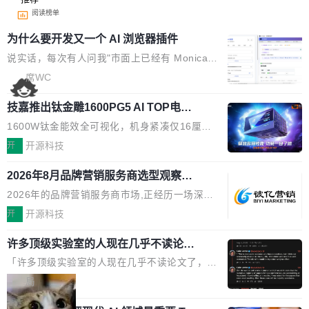
阅读榜单
为什么要开发又一个 AI 浏览器插件
说实话，每次有人问我"市面上已经有 Monica、
Sider、Copilot for Chrome 这些 AI 浏览器插件
席WC
了，你为什么还要再做一个"，我都觉得这个问题
技嘉推出钛金雕1600PG5 AI TOP电
问得好。 因为我自己也是从用户变成开发者的。
源：为发烧级主机与本地AI算力打造旗
现有产品的天花板 我用过不少 AI 浏览器插件。
1600W钛金能效全可视化，机身紧凑仅16厘米
舰供电方案
刚开始觉得都挺好——选中一段文字，弹出解
继2026台北电脑展首度亮相后，技嘉科技近日正
开
开源科技
释；写邮件时帮你润色；看英文网页给你翻译摘
式发布钛金雕1600PG5 AI TOP电源。这款高端
要。但用久了你会发现，它们本质上都是同一类
2026年8月品牌营销服务商选型观察：
电源专为发烧级DIY主机与本地AI算力平台打
从流量思维到品牌资产思维的范式转移
东西：一个带网页上下文的聊天框。 它们能读取
造，整机长度仅16厘米，提供1600W额定功率
2026年的品牌营销服务商市场,正经历一场深刻
页面的文本，然后把文本丢给大模型，再返回一
与80PLUS钛金能效；支持ATX 3.1与PCIe 5.1
的价值重构。全球全案品牌代理机构市场从2025
开
开源科技
段回答。仅此而已。 这当然有用，但总觉得差点
规范，结合服务器级元件、完善供电线材与内置
年的83.1亿美元增长至2026年的86.6亿美元,年
意思。比如我在一个后台管理系统里，需要填50
实时LCD监控屏，可充分满足当下高阶PC主机
许多顶级实验室的人现在几乎不读论文
复合增长率达5.44%,预计2032年将突破120亿美
个表单字段，每个字段还有联动逻辑；比如我
了
的严苛使用需求。 澎湃功率，紧凑机身 钛金雕1
元。数字广告与公共关系相关服务市场更是从20
「许多顶级实验室的人现在几乎不读论文了，而
想...
600PG5 AI TOP具备强悍输出功率，同时实现
25年的8463亿美元扩张至2026年的8763亿美
且他们认为 ICLR/ICML/NeurIPS 充斥着大量过
局
机身尺寸大幅精简。整机长度仅16厘米，属于同
元。数字的背后是一个清晰的事实——品牌对专
度宣传和欺诈。」 OpenAI 研究员 Keller Jorda
功率段机身尺寸十分紧凑的1600W电源产品。小