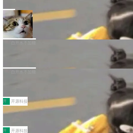
e” 和 Muse Spark 1.2 模型
mmit 之间的空隙里丢失了。 DeltaDB 要做的就
金额高达158.3亿美元，这一单项投入已经逼近
Meta 今天发布了两款 AI 产品：Muse Code，
是把这段空隙补上。 回退到任何一次编辑：Delt
微软同期总资本开支的四成。 与亚马逊、Alpha
一个在终端里运行的编程 agent；Muse Spark
局
aDB 捕获 commit 之间的每一次操作，...
bet、微软以及 Meta 等传统科技巨头相比，Spa
1.2，驱动这个 agent 的新模型。一句话概括：
ceXAI的资金消耗速度尤为引人瞩目。然而，支
美团开源 LoHoSearch，用知识图谱校
你可以用 curl -fsSL https://dev.meta.ai/install.
准 AI 能力认知
撑庞大支出的资金来源却呈现出截然不同的面
sh | bash 安装一个能在大项目里自动规划、写
机器出题的前提，是让机器拥有全局视野。整个
貌。数据显示，微软和 Meta 主要依托充沛的经
代码、验证结果的 AI 终端工具。 据介绍，Muse
构建流程可以分为四个环节：建图 → 控制难度
白开水不加糖
营现金流来覆盖资本开支，其资本支出覆盖率分
Code 是 Meta 的编程 agent 产品。它和市场上
→ 质量把关 → 数据概览。
别达到155% 和106%;而SpaceXAI的经营现金
腾讯开源 UCL-MPComm 通信库
已有的终端编程 agent 在设计理念上有几个明显
流仅能覆盖资本开支的12...
的差异点。 异步后台 agent：Muse Code 有一
腾讯网平团队宣布开源了 UCL-MPComm 通信
个主 agent 循环，外加一组后台 agent。这些后
库，并将作为transport接入Mooncake TENT。
白开水不加糖
台 agent...
该通信库针对AI Memory池化场景的数据传输需
CoStrict入选工信部2025人工智能应用
求进行了深度优化，能够实现数据中心内大规模
典型案例
计算节点间多种内存类型的高性能通信。 UCL-
近日，工信部科技司公示《2025人工智能应用典
MPComm将作为一种传输引擎接入Mooncake T
型案例入选名单》，深信服“面向企业研发场景的
开
开源科技
ENT，实现零拷贝传输性能提升30%、非零拷贝
开源 AI 编程平台 CoStrict 应用”凭借卓越的技术
传输性能最高提升5倍。UCL-MPComm底层基
深信服AI算力网关入选工信部人工智能
创新与落地成效成功入选。 全链路私有化部署，
应用典型案例！
于自研UCL-Engine通信引擎，后续腾讯网平将
助力企业AI研发安全落地 当前，越来越多企业已
前不久，工业和信息化部正式发布《2025年人工
持续开源更多基于UCL-Engine的高性能通信组
经开始引入 AI Coding 工具，通过调用公有云模
智能应用典型案例名单》，集中展示人工智能在
开
开源科技