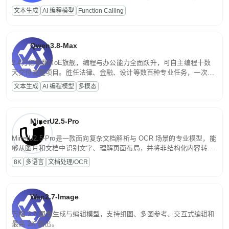
高并发、轻量化任务，适合日常对话、内容创作、基础 RAG、批量
文本生成
AI 编程模型
Function Calling
文案处理等普惠刚需场景。
Qwen3.8-Max
2.4万亿参数MoE旗舰，编程与办公能力全面跃升，可自主编程十数
天交付完整项目。胜任法律、金融、设计等数百种专业任务，一次对
话端到端交付生产级成果。原生视觉理解贯穿规划、执行与验证全流
文本生成
AI 编程模型
多模态
程，支持超长文档与长视频的深度语义解析。长程任务中自主规划与
闭环迭代，持续进化。
MinerU2.5-Pro
MinerU2.5-Pro是一款面向复杂文档解析与 OCR 场景的专业模型，能
够从图片和文档中识别文字、理解页面布局，并将非结构化内容转换
为便于存储、检索和二次处理的结构化结果。
8K
多语言
文档处理/OCR
Wan2.7-Image
万相 2.7 图像生成与编辑模型，支持组图、多图参考、交互式编辑和
最高 2K 输出。