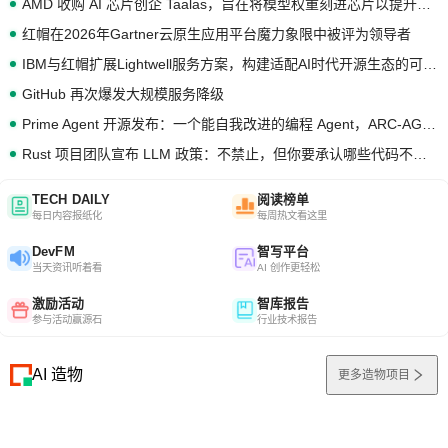
AMD 收购 AI 芯片创企 Taalas，旨在将模型权重刻进芯片以提升推理性能
红帽在2026年Gartner云原生应用平台魔力象限中被评为领导者
IBM与红帽扩展Lightwell服务方案，构建适配AI时代开源生态的可信基础设施
GitHub 再次爆发大规模服务降级
Prime Agent 开源发布：一个能自我改进的编程 Agent，ARC-AGI 3 超越人类专家基线
Rust 项目团队宣布 LLM 政策：不禁止，但你要承认哪些代码不是你写的
TECH DAILY
阅读榜单
每日内容报纸化
每周热文看这里
DevFM
智写平台
当天资讯听着看
AI 创作更轻松
激励活动
智库报告
参与活动赢源石
行业技术报告
AI 造物
更多造物项目