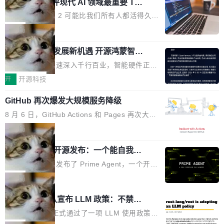
业化营销服务的需求从未如此迫切。 但市场扩容
xAI 前工程师评现代 AI 领域最重要 Top
n 这条推文引发了广泛讨论。他不是在说风凉
巧机身有效提升市面主流标准A...
3 开源项目
的同时,服务商的竞争逻辑正在改变。2026年Top
话，他是说出了一个圈内人尽皆知但很少公开捅
Flash Attention 2 可能比我们所有人都活得久。
Agency年度合辑的观察指出,“产品”这个离消费
破的事实。 Jordan 随后补充了一句软化声明：
这句话不是来自某个技术博客，而是出自 Hieu
局
者最近的载体,在整个品牌营销层面的权重显著变
「我不认为这些会议上大部分论文都在过度宣传
Pham 的一条推文。Hieu Pham 是谁？他是 xAI
高了。全域营销服务商的竞争正在从规模转向深
或造假。问题是，作为读者，如果你筛选出那些
共商智能硬件发展新机遇 开源鸿蒙智能
的早期工程师之一，在 Grok 训练基础设施团队
度,案例厚度、全域覆盖、多线协同...
硬件开发者日杭州站即将举行
看起来最令人兴奋的论文，那它们大部分都是过
工作过。近日他在 X 上发了一条帖子，列出了他
随着万物智联加速深入千行百业，智能硬件正从
度宣传的。」 这才是真正的痛点。不是所有论文
认为现代 AI 领域最重要的三个开源项目。 第一
单点设备迈向智能化、网联化、协同化发展。作
开
开源科技
都有问题，是最吸引眼球的那批论文最有问题。
个名字毫无悬念：Flash Attention 2。 Hieu 的
为面向全场景、跨终端的分布式操作系统，开源
他引用的帖子来自 Mathew Shen，一位 ICLR 2
理由很具体。FA 系列不需要解释，但 FA2 是他
GitHub 再次爆发大规模服务降级
鸿蒙通过统一技术底座和分布式能力，为不同类
026 的读者：「看了篇 ...
认为最重要的一个——复杂度恰到好处，刚好能
型智能设备的开发、连接与互联提供关键支撑，
8 月 6 日，GitHub Actions 和 Pages 再次大规
驱动你去学 CuTe，但还没被那些"邪恶的" Hopp
也为产业链企业探索产品创新与商业增长打开新
模服务降级，Actions 完全不可用超过 5 小时，
局
er++ 优化所淹没，足够容易修改和适配。 更关
的空间。 8月14日，开源鸿蒙智能硬件开发者日
webhook 停发，连自托管 runner 也因调度层故
键的是 FA2 的持久性...
（OHDD：OpenHarmony Hardware Develope
Prime Agent 开源发布：一个能自我改
障无法工作。Pages、Copilot code review、C
进的编程 Agent，ARC-AGI 3 超越人类
r Day）将在杭州启航。活动面向智能硬件产业
opilot coding agent 全部受影响。从检测到完全
Prime Intellect 发布了 Prime Agent，一个开源
专家基线
链企业和开发者，邀请行业专家与资深技术顾
恢复，大约 12 小时。 这是 2026 年 8 月的第六
的编程 Agent Harness，核心设计围绕两个抽
局
问，围绕开源鸿蒙技术能力、设备适配、芯片适
起事故，其中四起与 AI/Copilot 服务相关。 Git
象：Recursive Language Model（RLM）和 C
配、功耗与稳定性调优、兼容性测评及统一互联
Rust 项目团队宣布 LLM 政策：不禁
Hub 员工 kdaigle 在 HN 讨论中贴出了一组数
ontinual Harness。在 ARC-AGI 3 基准测试
等内容展开系统讲解和实战交流，帮助企业进一
止，但你要承认哪些代码不是你写的
据：2025 年全年 10 亿次 commit。现在，每周
上，Prime Agent + Opus 5 的组合达到了 95.
Rust 语言项目正式通过了一项 LLM 使用政策，
步了解开源鸿蒙在智能...
2.75 亿次，全年预计 140 亿次。GitHub...