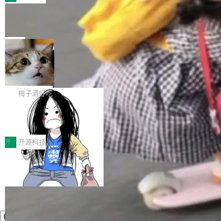
件。 腾讯网平团队在UCL-MPComm中实现了一
型或企业内部部署模型提升研发效率。但随着 AI
各领域的应用成果，覆盖技术底座、行业赋能、
个独立于业务线程的全局通信引擎（Engine），
Coding 从个人辅助工具逐步走向团队级、组织
Jeff Dean 离开 Google：一个时代的结
产品应用、支撑保障、专题等五大方向。深信服
并实...
束，一个实验室的开始
级应用，企业在规模化落地过程中，对安全性、
AI算力网关（AI创新平台）成功入选！ 随着各行
Google 员工编号 20。MapReduce 作者之一。
可控性和代码质量提出了更高要求。 首先是数据
各业的Agent走向规模化建设，算力构成形态逐
Bigtable 作者之一。TensorFlow 的作者之一。
局
安全与合规要求。对于大多数普通研发场景，公
渐丰富，用户关注的重点也在发生变化：不只是
Gemini 的架构师。Google 首席科学家。 Jeff D
有云模型能够满足快速试用和效率提升的需求。
让AI用起来，还要进一步看清混合算力时代下，
🔥 SolonCode v2026.8.4 发布：界面
ean 在 Google 工作了 27 年后，宣布离职。 他
但对于金融、能源、医疗等对数据安全要求较...
字体可调、22 种语言、记忆搜索增强
Token花在哪里、算力是否被充分利用，以及持
不是一个人走。一同离开的还有 Sanjay Ghema
打开终端就能上岗的全中文编码智能体，这一轮
续增长的AI成本该如何优化。 深信服AI算力网关
wat（Google 员工编号 23，Jeff Dean 二十多
把「看得清、用母语、记得住」三件事一次补
梅子酒好吃
正是围绕这些实际问题，从Token治理和成本治
年的编程搭档，MapReduce 和 Bigtable 的共同
齐。 SolonCode 是什么 SolonCode 是杭州无
理两个方面，让用户的每一份算力都看得清、管
作者）、Quoc Le（Google 大脑核心成员，Se
让“代码语义理解”深度释放AI Coding
耳科技研发的企业级终端编码智能体——一位全
得住、用得稳、省得下、更安全！ 一、从现在开
价值潜能：华为云码道（CodeArts）
q2Seq 和 DocAI 的共同发明人）以及 Oriol Vin
中文驱动的数字员工，自主理解需求、规划步
一、代码仓深度理解技术的作用与价值 在软件工
始，Token使用一目...
代码仓技术解析
yals（Gemini 联合负责人，AlphaSta...
骤、编写代码。不挑模型、不挑平台，curl 一行
程实践中，代码仓是企业核心知识资产的主要载
开
开源科技
装完即用。 开源地址：Gitee · GitCode · GitHu
体。企业级代码仓库通常包含数十万乃至数百万
b 安装 支持 Java 8+（8~26）、macOS / Linu
个文件，其规模远超单次模型调用可承载的上下
x / Windows / Harmony PC。 # macOS / Linu
文窗口。随着项目规模的持续扩张与代码历史的
x / Harmony PC curl -fsSL https://solon.noea
不断累积，代码仓中的模块关系、接口契约、业
r.org/solon...
务逻辑等关键信息往往分散于数十乃至数百个文
件之中，形成高度复杂的知识关联网络。传统的