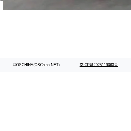
代码检索手段（如关键词匹配、目录遍历）仅能
在语法层面完成文本定位，难以触及代码的语义
内涵与结构关联，导致开发者使用代码智能体在
理解大规模代码仓时面临显著"代码仓理解"瓶
颈。 代码仓深度理解服务（以下简称" CodeBas
e深度理解服务"）是华为云码道（CodeA...
©OSCHINA(OSChina.NET)
京ICP备2025119063号