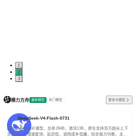
1
2
3
模力方舟
最新模型
热门模型
更多大模型
DeepSeek-V4-Flash-0731
高效轻量化MoE模型，总参284B，激活13B，原生支持百万超长上下
文能力。推理速度快、延迟低、调用成本低廉，综合能力均衡，主打