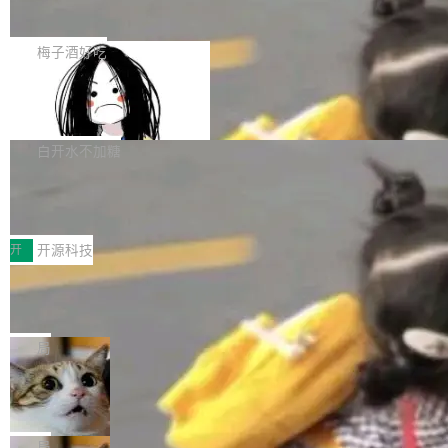
展开启新的篇章。
滞，过去三个月内没有任何条目完成更新，用户
如果你在 Spring Boot 里做过国际化，流程大概
提交的编辑请求也长期处于待处理状态。 Groki
是这样的：配 MessageSource 的 Bean、写 R
梅子酒好吃
pedia 于去年底上线，定位为由人工智能生成内
eloadableResourceBundleMessageSource、
容的百科平台，被马斯克视为传统众包百科网站
Apache Doris 4.1 全面增强 Iceberg：
声明 LocaleResolver、注册 LocaleChangeInt
支持 UPDATE、MERGE INTO 与 Iceb
维基百科的替代方案。Lawfare 调查发现，无论
erceptor…五六步之后才能看到第一行翻译文
Apache Doris 4.1 要补齐的，正是缺失的那一
erg V3
热门页面还是低关注度页面，均未出现近期更
本。 Solon 换了个方式。整个 i18n 模块围绕三
半。在已有查询能力的基础上，Doris 进一步支
白开水不加糖
新，相关问题并非局限于特定领域，而是在不同
个解析器、一个注解、一个工具类展开——没有
持了 UPDATE、DELETE、MERGE INTO 等数
主题和访问量页面中普遍存在。 调查人员最初认
XML、没有拦截器注册、没有样板配置。 资源
Testin XAgent：CIO智能测试落地指南
据修改操作、完整的表结构管理与分区演进，以
为，Grokipedia可能只是限...
文件的约定 把文件放到 resources/i18n/ 下： r
及 rewrite_data_files、expire_snapshots 等日
7月30日，TiD2026质量竞争力大会在北京中关
esources/i18n/messages.properties ...
常维护操作，并完整支持 Iceberg V3 格式。
村国家自主创新示范区会议中心开幕。本届大会
开
开源科技
由中关村智联软件服务业质量创新联盟主办，以
让非法状态不可表示：一篇关于 ADT
“智构可信·质创未来——AI原生时代的质量新范
的帖子在 Reddit 火了
式”为主题，直面AI从实验室走向规模化产业落地
有一种东西，一旦用过就回不去了。Alex Fedos
的核心质量命题。会上，《2026智能研发生产力
eev 管它叫"软件设计的基石"。 他说的东西不新
局
工具选型手册》发布，Testin云测的Testin XAge
鲜——代数数据类型（ADT），尤其是和类型
Cloudflare 开源内部企业 AI 平台 Clou
nt智能测试系统入选AI测试领域代表产品。对CI
（sum type）。但他说清楚了一件事：这不是类
dflare OS
O而言，这提示了一个转变：AI测试正在从效率
型系统的学术体操，是日常编码的思维方式。 文
Cloudflare 发布了一个开源项目 Cloudflare O
工具升级为企业的质量基础设施。 CIO面对的新
章从一个简单的例子切入。一个网站的深色主题
S。如果你只看官方博客，你会觉得这是又一
局