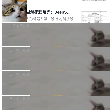
5% RHAE Best@1，超过了 ARC 报告的人类专
覆盖 rust-lang/rust 单一仓库的代码贡献。这不
局
家基线 95.4%。 不是又一个 coding agent 包装
是项目级别的官方立场，目前由五个团队采纳，
宇树科技 IPO 战略配售曝光：DeepSe
器 Prime Agent 的架构和市面上大多数 coding
但它可能是主流开源项目中关于 AI 辅助贡献最
ek 获配 93.3 万股，锁定 36 个月
agent 有本质区别。大多数 agent harness 的设
细致的一份规则。 政策的核心只有一句话：LLM
8月6日晚间，“人形机器人第一股”宇树科技股份
计是基于早期模型的能力—...
可以用来分析、提炼、审阅、建议，但不能用来
有限公司披露IPO发行价格及战略配售结果，杭
白开水不加糖
创作。 具体来说，LLM 生成的代码可以提交，
州深度求索人工智能基础技术研究有限公司（De
但必须满足五个条件：预先安排、非关键、高质
Docker 29.7.2 发布
epSeek）获配93.3399万股，按150.8元/股发行
量、充分测试、充分审查，并且必须披露。LLM
价格计算，认购金额约1.41亿元，股份锁定期为
Docker 29.7.2 现已发布，具体更新内容如下：
不得生成涉及安全性的关键变更，除非作者本身
36个月。 公告显示，本次宇树科技战略配售对
Bug fixes and enhancements 修复多次传递同
白开水不加糖
就是领域专家。即使如此，政策也"强烈不建
象主要包括长期投资机构、与公司业务具有战略
一环境变量时，docker service create和docker
议"这么做。 对于不披露的情况，审核者可以直
合作关系或长期合作愿景的大型企业、科创板保
Apache Fluss 毕业成为顶级项目
service update会发生 panic 的问题。docker/cl
接关闭 PR，无需解释。 政策作者 Jynn Ne...
荐人跟投子公司，以及公司高级管理人员和核心
i#7145 修复了 Docker Engine 29.7.0 中引入的
今年 7 月，Apache Fluss 的毕业提案在 Apach
员工参与设立的专项资产管理计划。其中，Dee
一个回归问题，该问题导致拉取镜像时会拒绝包
e 孵化器项目管理委员会（IPMC）投票中获得
白开水不加糖
pSeek作为与宇树科技具备战略合作关系的企
含绝对 hardlink 目标的镜像（此类镜像由某些镜
全票通过，随后获 Apache 软件基金会董事会批
业，获配股份数量占本次发行数量的2.31%。 除
像构建工具生成）。moby/moby#53305 修复了
马斯克 AI 百科项目 Grokipedia 被曝数
准。今天，Apache 软件基金会正式宣布 Apach
DeepSeek外，腾讯旗下上海启善投资有限公司
月未更新
Docker Engine 29.7.0 中引入的一个回归问
e Fluss 孵化毕业，成为 Apache 顶级项目（TL
埃隆·马斯克推出的AI百科项目 Grokipedia 被曝
获配9...
题，该问题可能导致在旧版 Linux 内核...
P）！这一里程碑不仅标志着 Fluss 迈入新的发
长期停止内容更新，未能实现其作为“AI版维基百
白开水不加糖
展阶段，也将进一步推动流式存储、实时湖仓与
科”替代品的目标。 据 Lawfare 最新调查，自今
AI 数据基础加速融合，为实时数据基础设施的发
Solon I18n：三种解析器，零样板代码
年4月以来，Grokipedia 页面更新功能基本停