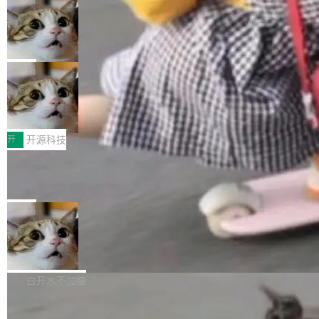
现实 过去两年，CIO们的焦虑清单上多了两项：
设置，如果用布尔值 + 可空字段来表示——bool
个"AI 知识库 + 聊天机器人"——每个大厂都在
一是如何让大模型和智能体应用安全地从PoC走
ean 表示是否可切换，nullable 的默认模式、浅
Deno 团队开源 Celld，可自托管的分
做，没什么新鲜的。 但 Kenton Varda 在 Twitte
向生产，二是如何让测试团队跟得上AI应用...
布式 Durable Objects
色方案、深色方案——会产生大量无意义的组
r 上把事情说清楚了： 今天我们发布了 Cloudfla
Ryan Dahl 领导的 Deno 团队推出了最新开源项
合。方案缺了、配置冲突了、全 null 了。要知道
re OS，一个带连接器的聊天机器人，跟其他所
目 Celld，一个能在自己机器上运行 Cloudflare
局
哪些组合有效，作者说，你得靠"文档、校验、或
有科技公司做的一样。只不过，实际上它不一
Workers 和 Durable Objects 的守护进程。 设
者部落知识"。 换个写法。Rust 的 enum，两个
样。这是 Sandstorm.io 的重制版，我十年前的
鲁大师7月新机性能/流畅/AI榜：vivo夺
计思路很直接：每个对象是一个独立的 SQLite
变体：Switchable...
性能、流畅双第一，三星Galaxy Z系列
那个创业公司。不同的是，这次它构建在 Cloudf
数据库，按名称寻址，复制到你自己的 S3 兼容
2026年7月的手机市场，由于存储等硬件成本暴
新折叠缺席
lare Workers 上——我花了九年时间搭建的平台
存储库里。节点之间只通过这个存储库协调——
增，手机厂商的日子也不好过啊，新机速度明显
开
开源科技
——并且深度集成了 AI。这基本上是我十年秘密
没有控制平面，没有共识协议。每个对象自带一
放缓，因此硝烟味淡了许多。新机参数规格除开
计划的顶峰。 十年前，Ken...
个小型数据库，应用天然按分片构建，单个数据
Zed 推出 DeltaDB，一个记录 commit
高价的三星折叠（三星Galaxy Z Fold8 Ultra / Z
之间所有操作的版本控制系统
库的竞争和爆炸半径问题在设计层面就被消除
Fold8 / Z Flip8）外，其余要么是中低端机器，
Zed 编辑器团队发布了新项目——DeltaDB，一
了。 闲置的 cell 会休眠到几乎不占资源。当 cel
例如iQOO Z11i、REDMI Note 17、REDMI No
个在 git commit 之间记录每一次编辑操作的版
局
l 迁移或唤醒时，新宿主从 S3 恢复 SQLite 数据
te 17 Pro、OPPO K15，要么是vivo X300 E这
本控制系统。目前处于 Early Access 阶段。 De
库继续执行。存储库是持久化的唯一真相...
样的次旗舰。 Galaxy Z Fold8 Ultra / Z Fold8 /
SpaceXAI 单季资本开支达 183 亿美元
ltaDB 的核心思路直接写在 landing page 最显
Z Flip8三款折叠屏新机均在7月22日发布，且全
眼的位置：「Software is made between com
根据风险投资人Tomer Tunguz 博客（VC 分
部搭载骁龙8 Elite Gen5 for Galaxy，它们本该
mits」——软件是在 commit 之间写出来的。git
析）披露的最新分析与第二季度业绩报告，Spac
白开水不加糖
是7月性...
只记录了你提交的最终状态，但真正的工作过程
eXAI在上个季度的总资本支出飙升至183.7亿美
——打字、删改、试错、agent 对话——都在 co
Meta 发布终端编程 Agent“Muse Cod
元。其中，绝大部分资金被直接用于 AI 领域，