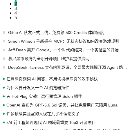
2
3
4
5
Gitee AI 队友正式上线，免费领 500 Credits 体验额度
Simon Willison 重新拥抱 MCP：无状态协议如何改变游戏规则
Jeff Dean 离开 Google：一个时代的结束，一个实验室的开始
慕尼黑市政府为全职开源项目维护者提供资助
DeepSeek Harness 宣布内测邀请，全网最大规模开源 Agent 路演现场诞生
任意网页划词 AI 问答：不用切换标签页的效率秘诀
为什么要开发又一个 AI 浏览器插件
🔥 Hot-Plug 实战：运行期管理 Solon 插件
OpenAI 宣布为 GPT-5.6 Sol 调优，并让免费用户无限用 Luna
许多顶级实验室的人现在几乎不读论文了
xAI 前工程师评现代 AI 领域最重要 Top3 开源项目