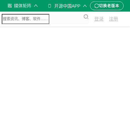
媒体矩阵
开源中国APP
切换老版本
登录
注册