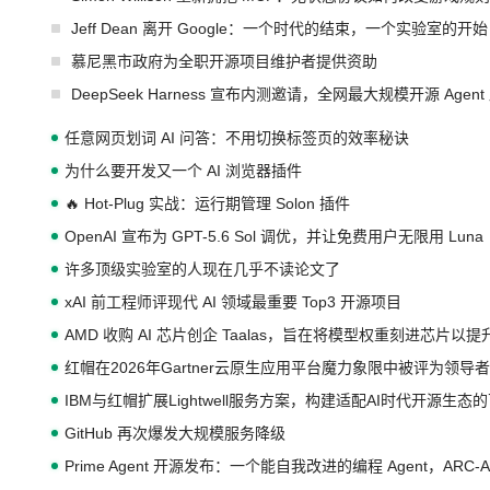
Jeff Dean 离开 Google：一个时代的结束，一个实验室的开始
慕尼黑市政府为全职开源项目维护者提供资助
DeepSeek Harness 宣布内测邀请，全网最大规模开源 Age
任意网页划词 AI 问答：不用切换标签页的效率秘诀
为什么要开发又一个 AI 浏览器插件
🔥 Hot-Plug 实战：运行期管理 Solon 插件
OpenAI 宣布为 GPT-5.6 Sol 调优，并让免费用户无限用 Luna
许多顶级实验室的人现在几乎不读论文了
xAI 前工程师评现代 AI 领域最重要 Top3 开源项目
AMD 收购 AI 芯片创企 Taalas，旨在将模型权重刻进芯片以
红帽在2026年Gartner云原生应用平台魔力象限中被评为领导者
IBM与红帽扩展Lightwell服务方案，构建适配AI时代开源生
GitHub 再次爆发大规模服务降级
Prime Agent 开源发布：一个能自我改进的编程 Agent，ARC-