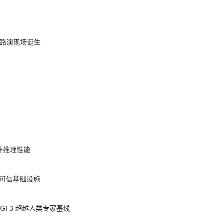
nt 路演现场诞生
提升推理性能
态的可信基础设施
AGI 3 超越人类专家基线