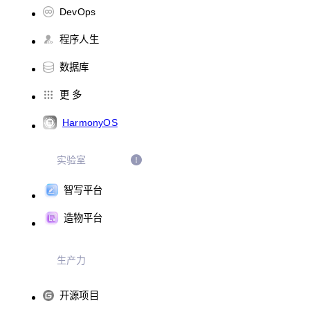
DevOps
程序人生
数据库
更 多
HarmonyOS
实验室
智写平台
造物平台
生产力
开源项目