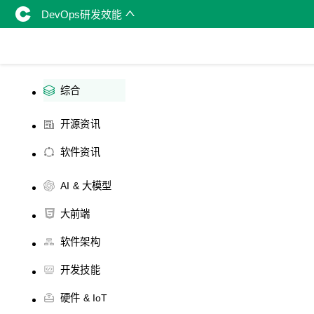
DevOps研发效能
综合
开源资讯
软件资讯
AI & 大模型
大前端
软件架构
开发技能
硬件 & IoT