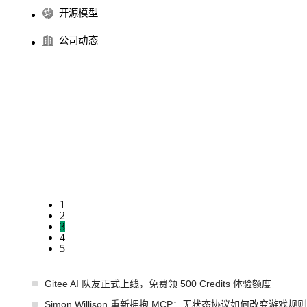
开源模型
公司动态
1
2
3
4
5
Gitee AI 队友正式上线，免费领 500 Credits 体验额度
Simon Willison 重新拥抱 MCP：无状态协议如何改变游戏规则