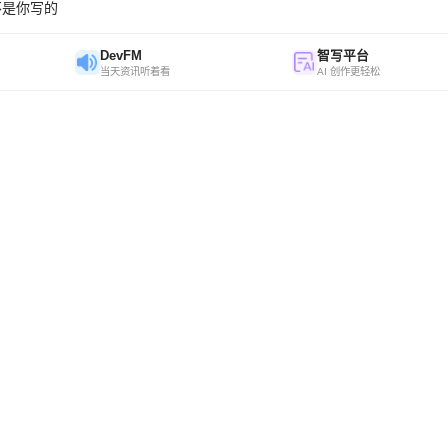
不是你写的
DevFM
智写平台
当天资讯听着看
AI 创作更轻松