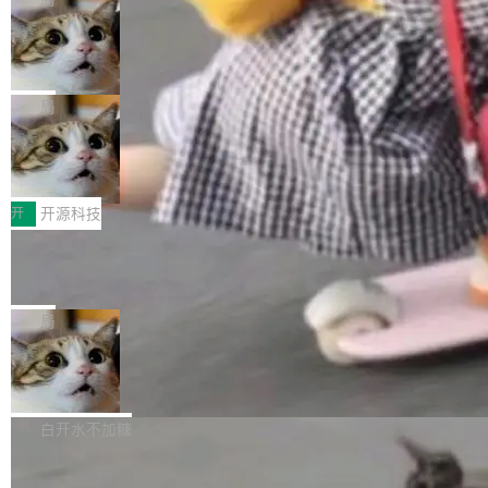
现实 过去两年，CIO们的焦虑清单上多了两项：
设置，如果用布尔值 + 可空字段来表示——bool
个"AI 知识库 + 聊天机器人"——每个大厂都在
一是如何让大模型和智能体应用安全地从PoC走
ean 表示是否可切换，nullable 的默认模式、浅
Deno 团队开源 Celld，可自托管的分
做，没什么新鲜的。 但 Kenton Varda 在 Twitte
向生产，二是如何让测试团队跟得上AI应用...
布式 Durable Objects
色方案、深色方案——会产生大量无意义的组
r 上把事情说清楚了： 今天我们发布了 Cloudfla
Ryan Dahl 领导的 Deno 团队推出了最新开源项
合。方案缺了、配置冲突了、全 null 了。要知道
re OS，一个带连接器的聊天机器人，跟其他所
目 Celld，一个能在自己机器上运行 Cloudflare
局
哪些组合有效，作者说，你得靠"文档、校验、或
有科技公司做的一样。只不过，实际上它不一
Workers 和 Durable Objects 的守护进程。 设
者部落知识"。 换个写法。Rust 的 enum，两个
样。这是 Sandstorm.io 的重制版，我十年前的
鲁大师7月新机性能/流畅/AI榜：vivo夺
计思路很直接：每个对象是一个独立的 SQLite
变体：Switchable...
性能、流畅双第一，三星Galaxy Z系列
那个创业公司。不同的是，这次它构建在 Cloudf
数据库，按名称寻址，复制到你自己的 S3 兼容
2026年7月的手机市场，由于存储等硬件成本暴
新折叠缺席
lare Workers 上——我花了九年时间搭建的平台
存储库里。节点之间只通过这个存储库协调——
增，手机厂商的日子也不好过啊，新机速度明显
开
开源科技
——并且深度集成了 AI。这基本上是我十年秘密
没有控制平面，没有共识协议。每个对象自带一
放缓，因此硝烟味淡了许多。新机参数规格除开
计划的顶峰。 十年前，Ken...
个小型数据库，应用天然按分片构建，单个数据
Zed 推出 DeltaDB，一个记录 commit
高价的三星折叠（三星Galaxy Z Fold8 Ultra / Z
之间所有操作的版本控制系统
库的竞争和爆炸半径问题在设计层面就被消除
Fold8 / Z Flip8）外，其余要么是中低端机器，
Zed 编辑器团队发布了新项目——DeltaDB，一
了。 闲置的 cell 会休眠到几乎不占资源。当 cel
例如iQOO Z11i、REDMI Note 17、REDMI No
个在 git commit 之间记录每一次编辑操作的版
局
l 迁移或唤醒时，新宿主从 S3 恢复 SQLite 数据
te 17 Pro、OPPO K15，要么是vivo X300 E这
本控制系统。目前处于 Early Access 阶段。 De
库继续执行。存储库是持久化的唯一真相...
样的次旗舰。 Galaxy Z Fold8 Ultra / Z Fold8 /
SpaceXAI 单季资本开支达 183 亿美元
ltaDB 的核心思路直接写在 landing page 最显
Z Flip8三款折叠屏新机均在7月22日发布，且全
眼的位置：「Software is made between com
根据风险投资人Tomer Tunguz 博客（VC 分
部搭载骁龙8 Elite Gen5 for Galaxy，它们本该
mits」——软件是在 commit 之间写出来的。git
析）披露的最新分析与第二季度业绩报告，Spac
白开水不加糖
是7月性...
只记录了你提交的最终状态，但真正的工作过程
eXAI在上个季度的总资本支出飙升至183.7亿美
——打字、删改、试错、agent 对话——都在 co
Meta 发布终端编程 Agent“Muse Cod
元。其中，绝大部分资金被直接用于 AI 领域，