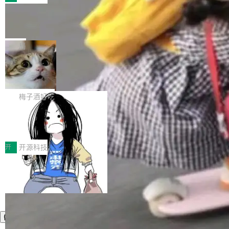
件。 腾讯网平团队在UCL-MPComm中实现了一
型或企业内部部署模型提升研发效率。但随着 AI
各领域的应用成果，覆盖技术底座、行业赋能、
个独立于业务线程的全局通信引擎（Engine），
Coding 从个人辅助工具逐步走向团队级、组织
Jeff Dean 离开 Google：一个时代的结
产品应用、支撑保障、专题等五大方向。深信服
并实...
束，一个实验室的开始
级应用，企业在规模化落地过程中，对安全性、
AI算力网关（AI创新平台）成功入选！ 随着各行
Google 员工编号 20。MapReduce 作者之一。
可控性和代码质量提出了更高要求。 首先是数据
各业的Agent走向规模化建设，算力构成形态逐
Bigtable 作者之一。TensorFlow 的作者之一。
局
安全与合规要求。对于大多数普通研发场景，公
渐丰富，用户关注的重点也在发生变化：不只是
Gemini 的架构师。Google 首席科学家。 Jeff D
有云模型能够满足快速试用和效率提升的需求。
让AI用起来，还要进一步看清混合算力时代下，
🔥 SolonCode v2026.8.4 发布：界面
ean 在 Google 工作了 27 年后，宣布离职。 他
但对于金融、能源、医疗等对数据安全要求较...
字体可调、22 种语言、记忆搜索增强
Token花在哪里、算力是否被充分利用，以及持
不是一个人走。一同离开的还有 Sanjay Ghema
打开终端就能上岗的全中文编码智能体，这一轮
续增长的AI成本该如何优化。 深信服AI算力网关
wat（Google 员工编号 23，Jeff Dean 二十多
把「看得清、用母语、记得住」三件事一次补
梅子酒好吃
正是围绕这些实际问题，从Token治理和成本治
年的编程搭档，MapReduce 和 Bigtable 的共同
齐。 SolonCode 是什么 SolonCode 是杭州无
理两个方面，让用户的每一份算力都看得清、管
作者）、Quoc Le（Google 大脑核心成员，Se
让“代码语义理解”深度释放AI Coding
耳科技研发的企业级终端编码智能体——一位全
得住、用得稳、省得下、更安全！ 一、从现在开
价值潜能：华为云码道（CodeArts）
q2Seq 和 DocAI 的共同发明人）以及 Oriol Vin
中文驱动的数字员工，自主理解需求、规划步
一、代码仓深度理解技术的作用与价值 在软件工
始，Token使用一目...
代码仓技术解析
yals（Gemini 联合负责人，AlphaSta...
骤、编写代码。不挑模型、不挑平台，curl 一行
程实践中，代码仓是企业核心知识资产的主要载
开
开源科技
装完即用。 开源地址：Gitee · GitCode · GitHu
体。企业级代码仓库通常包含数十万乃至数百万
b 安装 支持 Java 8+（8~26）、macOS / Linu
个文件，其规模远超单次模型调用可承载的上下
x / Windows / Harmony PC。 # macOS / Linu
文窗口。随着项目规模的持续扩张与代码历史的
x / Harmony PC curl -fsSL https://solon.noea
不断累积，代码仓中的模块关系、接口契约、业
r.org/solon...
务逻辑等关键信息往往分散于数十乃至数百个文
件之中，形成高度复杂的知识关联网络。传统的