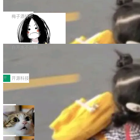
展开启新的篇章。
滞，过去三个月内没有任何条目完成更新，用户
如果你在 Spring Boot 里做过国际化，流程大概
提交的编辑请求也长期处于待处理状态。 Groki
是这样的：配 MessageSource 的 Bean、写 R
梅子酒好吃
pedia 于去年底上线，定位为由人工智能生成内
eloadableResourceBundleMessageSource、
容的百科平台，被马斯克视为传统众包百科网站
Apache Doris 4.1 全面增强 Iceberg：
声明 LocaleResolver、注册 LocaleChangeInt
支持 UPDATE、MERGE INTO 与 Iceb
维基百科的替代方案。Lawfare 调查发现，无论
erceptor…五六步之后才能看到第一行翻译文
Apache Doris 4.1 要补齐的，正是缺失的那一
erg V3
热门页面还是低关注度页面，均未出现近期更
本。 Solon 换了个方式。整个 i18n 模块围绕三
半。在已有查询能力的基础上，Doris 进一步支
白开水不加糖
新，相关问题并非局限于特定领域，而是在不同
个解析器、一个注解、一个工具类展开——没有
持了 UPDATE、DELETE、MERGE INTO 等数
主题和访问量页面中普遍存在。 调查人员最初认
XML、没有拦截器注册、没有样板配置。 资源
Testin XAgent：CIO智能测试落地指南
据修改操作、完整的表结构管理与分区演进，以
为，Grokipedia可能只是限...
文件的约定 把文件放到 resources/i18n/ 下： r
及 rewrite_data_files、expire_snapshots 等日
7月30日，TiD2026质量竞争力大会在北京中关
esources/i18n/messages.properties ...
常维护操作，并完整支持 Iceberg V3 格式。
村国家自主创新示范区会议中心开幕。本届大会
开
开源科技
由中关村智联软件服务业质量创新联盟主办，以
让非法状态不可表示：一篇关于 ADT
“智构可信·质创未来——AI原生时代的质量新范
的帖子在 Reddit 火了
式”为主题，直面AI从实验室走向规模化产业落地
有一种东西，一旦用过就回不去了。Alex Fedos
的核心质量命题。会上，《2026智能研发生产力
eev 管它叫"软件设计的基石"。 他说的东西不新
局
工具选型手册》发布，Testin云测的Testin XAge
鲜——代数数据类型（ADT），尤其是和类型
Cloudflare 开源内部企业 AI 平台 Clou
nt智能测试系统入选AI测试领域代表产品。对CI
（sum type）。但他说清楚了一件事：这不是类
dflare OS
O而言，这提示了一个转变：AI测试正在从效率
型系统的学术体操，是日常编码的思维方式。 文
Cloudflare 发布了一个开源项目 Cloudflare O
工具升级为企业的质量基础设施。 CIO面对的新
章从一个简单的例子切入。一个网站的深色主题
S。如果你只看官方博客，你会觉得这是又一
局