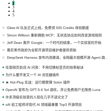
2
3
4
5
Gitee AI 队友正式上线，免费领 500 Credits 体验额度
Simon Willison 重新拥抱 MCP：无状态协议如何改变游戏规则
Jeff Dean 离开 Google：一个时代的结束，一个实验室的开始
慕尼黑市政府为全职开源项目维护者提供资助
DeepSeek Harness 宣布内测邀请，全网最大规模开源 Agent 路演现场诞生
任意网页划词 AI 问答：不用切换标签页的效率秘诀
为什么要开发又一个 AI 浏览器插件
🔥 Hot-Plug 实战：运行期管理 Solon 插件
OpenAI 宣布为 GPT-5.6 Sol 调优，并让免费用户无限用 Luna
许多顶级实验室的人现在几乎不读论文了
xAI 前工程师评现代 AI 领域最重要 Top3 开源项目