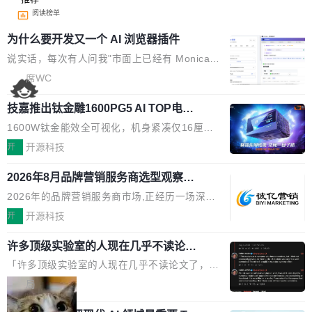
阅读榜单
为什么要开发又一个 AI 浏览器插件
说实话，每次有人问我"市面上已经有 Monica、
Sider、Copilot for Chrome 这些 AI 浏览器插件
席WC
了，你为什么还要再做一个"，我都觉得这个问题
技嘉推出钛金雕1600PG5 AI TOP电
问得好。 因为我自己也是从用户变成开发者的。
源：为发烧级主机与本地AI算力打造旗
现有产品的天花板 我用过不少 AI 浏览器插件。
1600W钛金能效全可视化，机身紧凑仅16厘米
舰供电方案
刚开始觉得都挺好——选中一段文字，弹出解
继2026台北电脑展首度亮相后，技嘉科技近日正
开
开源科技
释；写邮件时帮你润色；看英文网页给你翻译摘
式发布钛金雕1600PG5 AI TOP电源。这款高端
要。但用久了你会发现，它们本质上都是同一类
2026年8月品牌营销服务商选型观察：
电源专为发烧级DIY主机与本地AI算力平台打
从流量思维到品牌资产思维的范式转移
东西：一个带网页上下文的聊天框。 它们能读取
造，整机长度仅16厘米，提供1600W额定功率
2026年的品牌营销服务商市场,正经历一场深刻
页面的文本，然后把文本丢给大模型，再返回一
与80PLUS钛金能效；支持ATX 3.1与PCIe 5.1
的价值重构。全球全案品牌代理机构市场从2025
开
开源科技
段回答。仅此而已。 这当然有用，但总觉得差点
规范，结合服务器级元件、完善供电线材与内置
年的83.1亿美元增长至2026年的86.6亿美元,年
意思。比如我在一个后台管理系统里，需要填50
实时LCD监控屏，可充分满足当下高阶PC主机
许多顶级实验室的人现在几乎不读论文
复合增长率达5.44%,预计2032年将突破120亿美
个表单字段，每个字段还有联动逻辑；比如我
了
的严苛使用需求。 澎湃功率，紧凑机身 钛金雕1
元。数字广告与公共关系相关服务市场更是从20
「许多顶级实验室的人现在几乎不读论文了，而
想...
600PG5 AI TOP具备强悍输出功率，同时实现
25年的8463亿美元扩张至2026年的8763亿美
且他们认为 ICLR/ICML/NeurIPS 充斥着大量过
局
机身尺寸大幅精简。整机长度仅16厘米，属于同
元。数字的背后是一个清晰的事实——品牌对专
度宣传和欺诈。」 OpenAI 研究员 Keller Jorda
功率段机身尺寸十分紧凑的1600W电源产品。小