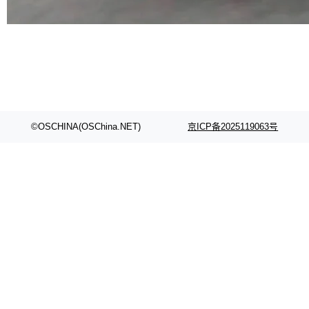
代码检索手段（如关键词匹配、目录遍历）仅能
在语法层面完成文本定位，难以触及代码的语义
内涵与结构关联，导致开发者使用代码智能体在
理解大规模代码仓时面临显著"代码仓理解"瓶
颈。 代码仓深度理解服务（以下简称" CodeBas
e深度理解服务"）是华为云码道（CodeA...
©OSCHINA(OSChina.NET)
京ICP备2025119063号