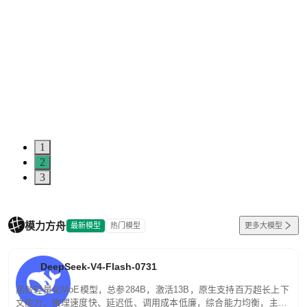
1
2
3
模力方舟
最新模型
热门模型
更多大模型
DeepSeek-V4-Flash-0731
高效轻量化MoE模型，总参284B，激活13B，原生支持百万超长上下
文能力。推理速度快、延迟低、调用成本低廉，综合能力均衡，主打