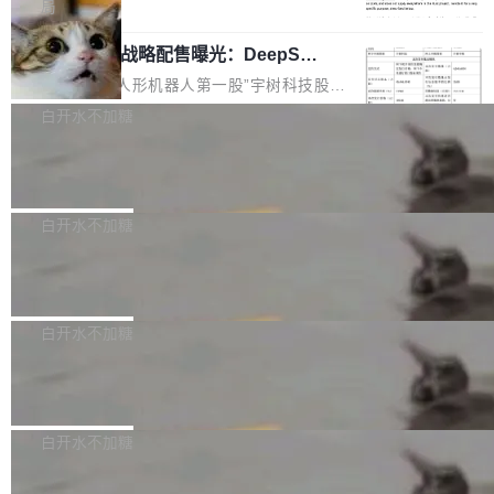
5% RHAE Best@1，超过了 ARC 报告的人类专
覆盖 rust-lang/rust 单一仓库的代码贡献。这不
局
家基线 95.4%。 不是又一个 coding agent 包装
是项目级别的官方立场，目前由五个团队采纳，
宇树科技 IPO 战略配售曝光：DeepSe
器 Prime Agent 的架构和市面上大多数 coding
但它可能是主流开源项目中关于 AI 辅助贡献最
ek 获配 93.3 万股，锁定 36 个月
agent 有本质区别。大多数 agent harness 的设
细致的一份规则。 政策的核心只有一句话：LLM
8月6日晚间，“人形机器人第一股”宇树科技股份
计是基于早期模型的能力—...
可以用来分析、提炼、审阅、建议，但不能用来
有限公司披露IPO发行价格及战略配售结果，杭
白开水不加糖
创作。 具体来说，LLM 生成的代码可以提交，
州深度求索人工智能基础技术研究有限公司（De
但必须满足五个条件：预先安排、非关键、高质
Docker 29.7.2 发布
epSeek）获配93.3399万股，按150.8元/股发行
量、充分测试、充分审查，并且必须披露。LLM
价格计算，认购金额约1.41亿元，股份锁定期为
Docker 29.7.2 现已发布，具体更新内容如下：
不得生成涉及安全性的关键变更，除非作者本身
36个月。 公告显示，本次宇树科技战略配售对
Bug fixes and enhancements 修复多次传递同
白开水不加糖
就是领域专家。即使如此，政策也"强烈不建
象主要包括长期投资机构、与公司业务具有战略
一环境变量时，docker service create和docker
议"这么做。 对于不披露的情况，审核者可以直
合作关系或长期合作愿景的大型企业、科创板保
Apache Fluss 毕业成为顶级项目
service update会发生 panic 的问题。docker/cl
接关闭 PR，无需解释。 政策作者 Jynn Ne...
荐人跟投子公司，以及公司高级管理人员和核心
i#7145 修复了 Docker Engine 29.7.0 中引入的
今年 7 月，Apache Fluss 的毕业提案在 Apach
员工参与设立的专项资产管理计划。其中，Dee
一个回归问题，该问题导致拉取镜像时会拒绝包
e 孵化器项目管理委员会（IPMC）投票中获得
白开水不加糖
pSeek作为与宇树科技具备战略合作关系的企
含绝对 hardlink 目标的镜像（此类镜像由某些镜
全票通过，随后获 Apache 软件基金会董事会批
业，获配股份数量占本次发行数量的2.31%。 除
像构建工具生成）。moby/moby#53305 修复了
马斯克 AI 百科项目 Grokipedia 被曝数
准。今天，Apache 软件基金会正式宣布 Apach
DeepSeek外，腾讯旗下上海启善投资有限公司
月未更新
Docker Engine 29.7.0 中引入的一个回归问
e Fluss 孵化毕业，成为 Apache 顶级项目（TL
埃隆·马斯克推出的AI百科项目 Grokipedia 被曝
获配9...
题，该问题可能导致在旧版 Linux 内核...
P）！这一里程碑不仅标志着 Fluss 迈入新的发
长期停止内容更新，未能实现其作为“AI版维基百
白开水不加糖
展阶段，也将进一步推动流式存储、实时湖仓与
科”替代品的目标。 据 Lawfare 最新调查，自今
AI 数据基础加速融合，为实时数据基础设施的发
Solon I18n：三种解析器，零样板代码
年4月以来，Grokipedia 页面更新功能基本停