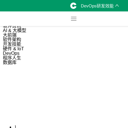
DevOps研发效能
综合
开源资讯
软件资讯
AI & 大模型
大前端
软件架构
开发技能
硬件 & IoT
DevOps
程序人生
数据库
1