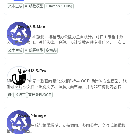
高并发、轻量化任务，适合日常对话、内容创作、基础 RAG、批量
文本生成
AI 编程模型
Function Calling
文案处理等普惠刚需场景。
Qwen3.8-Max
2.4万亿参数MoE旗舰，编程与办公能力全面跃升，可自主编程十数
天交付完整项目。胜任法律、金融、设计等数百种专业任务，一次对
话端到端交付生产级成果。原生视觉理解贯穿规划、执行与验证全流
文本生成
AI 编程模型
多模态
程，支持超长文档与长视频的深度语义解析。长程任务中自主规划与
闭环迭代，持续进化。
MinerU2.5-Pro
MinerU2.5-Pro是一款面向复杂文档解析与 OCR 场景的专业模型，能
够从图片和文档中识别文字、理解页面布局，并将非结构化内容转换
为便于存储、检索和二次处理的结构化结果。
8K
多语言
文档处理/OCR
Wan2.7-Image
万相 2.7 图像生成与编辑模型，支持组图、多图参考、交互式编辑和
最高 2K 输出。