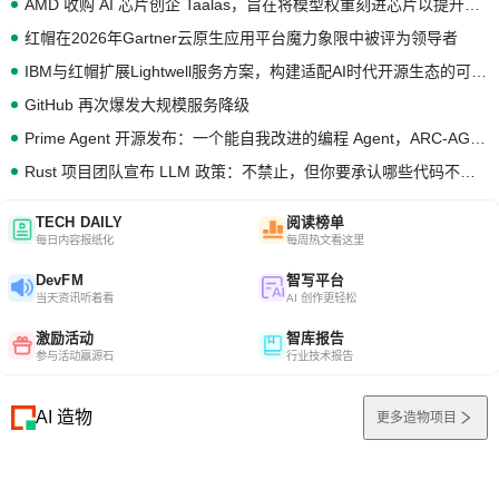
AMD 收购 AI 芯片创企 Taalas，旨在将模型权重刻进芯片以提升推理性能
红帽在2026年Gartner云原生应用平台魔力象限中被评为领导者
IBM与红帽扩展Lightwell服务方案，构建适配AI时代开源生态的可信基础设施
GitHub 再次爆发大规模服务降级
Prime Agent 开源发布：一个能自我改进的编程 Agent，ARC-AGI 3 超越人类专家基线
Rust 项目团队宣布 LLM 政策：不禁止，但你要承认哪些代码不是你写的
TECH DAILY
阅读榜单
每日内容报纸化
每周热文看这里
DevFM
智写平台
当天资讯听着看
AI 创作更轻松
激励活动
智库报告
参与活动赢源石
行业技术报告
AI 造物
更多造物项目