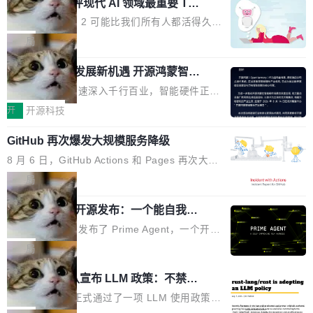
业化营销服务的需求从未如此迫切。 但市场扩容
xAI 前工程师评现代 AI 领域最重要 Top
n 这条推文引发了广泛讨论。他不是在说风凉
巧机身有效提升市面主流标准A...
3 开源项目
的同时,服务商的竞争逻辑正在改变。2026年Top
话，他是说出了一个圈内人尽皆知但很少公开捅
Flash Attention 2 可能比我们所有人都活得久。
Agency年度合辑的观察指出,“产品”这个离消费
破的事实。 Jordan 随后补充了一句软化声明：
这句话不是来自某个技术博客，而是出自 Hieu
局
者最近的载体,在整个品牌营销层面的权重显著变
「我不认为这些会议上大部分论文都在过度宣传
Pham 的一条推文。Hieu Pham 是谁？他是 xAI
高了。全域营销服务商的竞争正在从规模转向深
或造假。问题是，作为读者，如果你筛选出那些
共商智能硬件发展新机遇 开源鸿蒙智能
的早期工程师之一，在 Grok 训练基础设施团队
度,案例厚度、全域覆盖、多线协同...
硬件开发者日杭州站即将举行
看起来最令人兴奋的论文，那它们大部分都是过
工作过。近日他在 X 上发了一条帖子，列出了他
随着万物智联加速深入千行百业，智能硬件正从
度宣传的。」 这才是真正的痛点。不是所有论文
认为现代 AI 领域最重要的三个开源项目。 第一
单点设备迈向智能化、网联化、协同化发展。作
开
开源科技
都有问题，是最吸引眼球的那批论文最有问题。
个名字毫无悬念：Flash Attention 2。 Hieu 的
为面向全场景、跨终端的分布式操作系统，开源
他引用的帖子来自 Mathew Shen，一位 ICLR 2
理由很具体。FA 系列不需要解释，但 FA2 是他
GitHub 再次爆发大规模服务降级
鸿蒙通过统一技术底座和分布式能力，为不同类
026 的读者：「看了篇 ...
认为最重要的一个——复杂度恰到好处，刚好能
型智能设备的开发、连接与互联提供关键支撑，
8 月 6 日，GitHub Actions 和 Pages 再次大规
驱动你去学 CuTe，但还没被那些"邪恶的" Hopp
也为产业链企业探索产品创新与商业增长打开新
模服务降级，Actions 完全不可用超过 5 小时，
局
er++ 优化所淹没，足够容易修改和适配。 更关
的空间。 8月14日，开源鸿蒙智能硬件开发者日
webhook 停发，连自托管 runner 也因调度层故
键的是 FA2 的持久性...
（OHDD：OpenHarmony Hardware Develope
Prime Agent 开源发布：一个能自我改
障无法工作。Pages、Copilot code review、C
进的编程 Agent，ARC-AGI 3 超越人类
r Day）将在杭州启航。活动面向智能硬件产业
opilot coding agent 全部受影响。从检测到完全
Prime Intellect 发布了 Prime Agent，一个开源
专家基线
链企业和开发者，邀请行业专家与资深技术顾
恢复，大约 12 小时。 这是 2026 年 8 月的第六
的编程 Agent Harness，核心设计围绕两个抽
局
问，围绕开源鸿蒙技术能力、设备适配、芯片适
起事故，其中四起与 AI/Copilot 服务相关。 Git
象：Recursive Language Model（RLM）和 C
配、功耗与稳定性调优、兼容性测评及统一互联
Rust 项目团队宣布 LLM 政策：不禁
Hub 员工 kdaigle 在 HN 讨论中贴出了一组数
ontinual Harness。在 ARC-AGI 3 基准测试
等内容展开系统讲解和实战交流，帮助企业进一
止，但你要承认哪些代码不是你写的
据：2025 年全年 10 亿次 commit。现在，每周
上，Prime Agent + Opus 5 的组合达到了 95.
Rust 语言项目正式通过了一项 LLM 使用政策，
步了解开源鸿蒙在智能...
2.75 亿次，全年预计 140 亿次。GitHub...