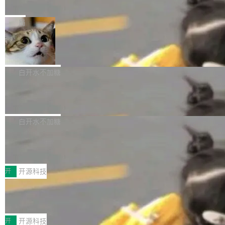
e” 和 Muse Spark 1.2 模型
mmit 之间的空隙里丢失了。 DeltaDB 要做的就
金额高达158.3亿美元，这一单项投入已经逼近
Meta 今天发布了两款 AI 产品：Muse Code，
是把这段空隙补上。 回退到任何一次编辑：Delt
微软同期总资本开支的四成。 与亚马逊、Alpha
一个在终端里运行的编程 agent；Muse Spark
局
aDB 捕获 commit 之间的每一次操作，...
bet、微软以及 Meta 等传统科技巨头相比，Spa
1.2，驱动这个 agent 的新模型。一句话概括：
ceXAI的资金消耗速度尤为引人瞩目。然而，支
美团开源 LoHoSearch，用知识图谱校
你可以用 curl -fsSL https://dev.meta.ai/install.
准 AI 能力认知
撑庞大支出的资金来源却呈现出截然不同的面
sh | bash 安装一个能在大项目里自动规划、写
机器出题的前提，是让机器拥有全局视野。整个
貌。数据显示，微软和 Meta 主要依托充沛的经
代码、验证结果的 AI 终端工具。 据介绍，Muse
构建流程可以分为四个环节：建图 → 控制难度
白开水不加糖
营现金流来覆盖资本开支，其资本支出覆盖率分
Code 是 Meta 的编程 agent 产品。它和市场上
→ 质量把关 → 数据概览。
别达到155% 和106%;而SpaceXAI的经营现金
腾讯开源 UCL-MPComm 通信库
已有的终端编程 agent 在设计理念上有几个明显
流仅能覆盖资本开支的12...
的差异点。 异步后台 agent：Muse Code 有一
腾讯网平团队宣布开源了 UCL-MPComm 通信
个主 agent 循环，外加一组后台 agent。这些后
库，并将作为transport接入Mooncake TENT。
白开水不加糖
台 agent...
该通信库针对AI Memory池化场景的数据传输需
CoStrict入选工信部2025人工智能应用
求进行了深度优化，能够实现数据中心内大规模
典型案例
计算节点间多种内存类型的高性能通信。 UCL-
近日，工信部科技司公示《2025人工智能应用典
MPComm将作为一种传输引擎接入Mooncake T
型案例入选名单》，深信服“面向企业研发场景的
开
开源科技
ENT，实现零拷贝传输性能提升30%、非零拷贝
开源 AI 编程平台 CoStrict 应用”凭借卓越的技术
传输性能最高提升5倍。UCL-MPComm底层基
深信服AI算力网关入选工信部人工智能
创新与落地成效成功入选。 全链路私有化部署，
应用典型案例！
于自研UCL-Engine通信引擎，后续腾讯网平将
助力企业AI研发安全落地 当前，越来越多企业已
前不久，工业和信息化部正式发布《2025年人工
持续开源更多基于UCL-Engine的高性能通信组
经开始引入 AI Coding 工具，通过调用公有云模
智能应用典型案例名单》，集中展示人工智能在
开
开源科技