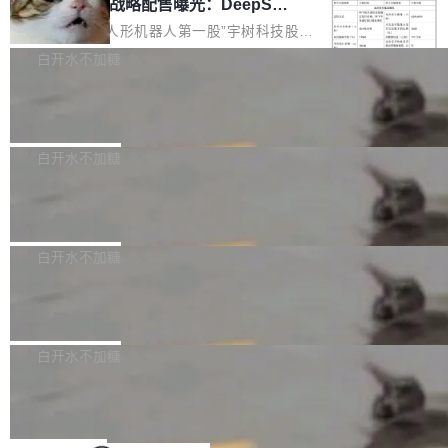
器 Prime Agent 的架构和市面上大多数 coding
宇树科技 IPO 战略配售曝光：DeepSe
但它可能是主流开源项目中关于 AI 辅助贡献最
ek 获配 93.3 万股，锁定 36 个月
agent 有本质区别。大多数 agent harness 的设
细致的一份规则。 政策的核心只有一句话：LLM
8月6日晚间，“人形机器人第一股”宇树科技股份
计是基于早期模型的能力—...
可以用来分析、提炼、审阅、建议，但不能用来
有限公司披露IPO发行价格及战略配售结果，杭
白开水不加糖
创作。 具体来说，LLM 生成的代码可以提交，
州深度求索人工智能基础技术研究有限公司（De
但必须满足五个条件：预先安排、非关键、高质
Docker 29.7.2 发布
epSeek）获配93.3399万股，按150.8元/股发行
量、充分测试、充分审查，并且必须披露。LLM
价格计算，认购金额约1.41亿元，股份锁定期为
Docker 29.7.2 现已发布，具体更新内容如下：
不得生成涉及安全性的关键变更，除非作者本身
36个月。 公告显示，本次宇树科技战略配售对
Bug fixes and enhancements 修复多次传递同
白开水不加糖
就是领域专家。即使如此，政策也"强烈不建
象主要包括长期投资机构、与公司业务具有战略
一环境变量时，docker service create和docker
议"这么做。 对于不披露的情况，审核者可以直
合作关系或长期合作愿景的大型企业、科创板保
Apache Fluss 毕业成为顶级项目
service update会发生 panic 的问题。docker/cl
接关闭 PR，无需解释。 政策作者 Jynn Ne...
荐人跟投子公司，以及公司高级管理人员和核心
i#7145 修复了 Docker Engine 29.7.0 中引入的
今年 7 月，Apache Fluss 的毕业提案在 Apach
员工参与设立的专项资产管理计划。其中，Dee
一个回归问题，该问题导致拉取镜像时会拒绝包
e 孵化器项目管理委员会（IPMC）投票中获得
白开水不加糖
pSeek作为与宇树科技具备战略合作关系的企
含绝对 hardlink 目标的镜像（此类镜像由某些镜
全票通过，随后获 Apache 软件基金会董事会批
业，获配股份数量占本次发行数量的2.31%。 除
像构建工具生成）。moby/moby#53305 修复了
马斯克 AI 百科项目 Grokipedia 被曝数
准。今天，Apache 软件基金会正式宣布 Apach
DeepSeek外，腾讯旗下上海启善投资有限公司
月未更新
Docker Engine 29.7.0 中引入的一个回归问
e Fluss 孵化毕业，成为 Apache 顶级项目（TL
埃隆·马斯克推出的AI百科项目 Grokipedia 被曝
获配9...
题，该问题可能导致在旧版 Linux 内核...
P）！这一里程碑不仅标志着 Fluss 迈入新的发
长期停止内容更新，未能实现其作为“AI版维基百
白开水不加糖
展阶段，也将进一步推动流式存储、实时湖仓与
科”替代品的目标。 据 Lawfare 最新调查，自今
Solon I18n：三种解析器，零样板代码
AI 数据基础加速融合，为实时数据基础设施的发
年4月以来，Grokipedia 页面更新功能基本停
展开启新的篇章。
滞，过去三个月内没有任何条目完成更新，用户
如果你在 Spring Boot 里做过国际化，流程大概