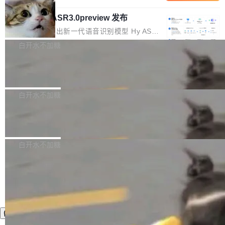
内涵与结构关联，导致开发者使用代码智能体在
移到B集群，王某都回复了"收到"。 他没有迁移
的 Kimi K 系列和智谱的 GLM 都是长上下文、M
理解大规模代码仓时面临显著"代码仓理解"瓶
数据。2024年9月3日下午4点，他使用此前登录
腾讯混元 Hy ASR3.0preview 发布
oE 架构的大模型，好用到让人上瘾，但 GPU 显
颈。 代码仓深度理解服务（以下简称" CodeBas
的账号密码进入A集群，输入了一条被程序员圈
存永远不够用。 Cloudflare 的 Workers AI 团队
腾讯混元正式推出新一代语音识别模型 Hy ASR
e深度理解服务"）是华为云码道（CodeA...
称为"删库跑路"的命令——最高管理员权限、无
一直在跑这些模型的推理。他们在官方博客上发
3.0preview。基于最新一代大语言模型 Hy3 的
白开水不加糖
需确认、强制递归删除。17个小时后，运维人员
了一篇技术文章，详细拆解了三种让大模型在 G
语言理解能力，以及融合了高精度语音识别与深
发现异常并中止进程时，89TB数据已经没了。
PU 上跑得更省、更快的技术手段——KV cache
Pale Moon 34.3.2 发布，苍月浏览器
度语义理解能力，实现了语音识别能力的全面升
删掉的是AI游戏部门的全部开发文件，包括公司
量化、模型权重压缩、以及共享 KV cache 的完
级。 根据介绍，Hy ASR3.0preview 目标在于：
Pale Moon 34.3.2 现已发布，这是一个安全更
自研的多个文生3D和...
整性保护。效果是：吞吐量提升 41%，每 token
让语音识别不再只是听清，而是真正听懂。通过
新和少量网页兼容性修复版本。 Changes/fixe
白开水不加糖
成本降低 30%，精度不变。 FP8 省的不仅是显
先理解你的语境和意图，再把准确的文字直接给
s： 实现了URL.Parse()便捷功能 对浏览器内部
存 KV cache 是推理时最吃显...
到你。从“逐字转写、单点优化”演进为“理解语
PostgreSQL 18/19 新特性深度解读
函数添加了多项边界检查，以避免潜在的越界访
境、兼容场景、一键直出”。 Hy ASR 3.0 previe
问、下溢和溢出。（DiD） 修复了加载和解析内
演讲者分享了一个有趣的实践：面对 PG 18 已
w 不要求标准普通话，方言识别覆盖粤语、吴语
容提供的字体时出现的几个问题 为避免音频加
发布的 Release Notes，他利用 AI 工具（如 Co
白开水不加糖
等 10 大方言片区和 20 余个二级小片区。在开
载、处理和播放过程中可能出现的一系列错误，
pilot）对数千条 commit 日志进行自动分析，先
源评测集中，Hy ASR 3.0 preview 在多语种的
对音频采样频率设定了下限 采样率低于 8kHz
让模型总结出三十余条潜在特性，再逐条要求生
WER（...
（通常被认为是 "telephone"/"walkie-talkie" 音
成详细解释和代码校验，最终筛选出对用户体感
质的最低采样率）的音频格式将被拒绝 修复了 C
最强的若干项。对于尚未正式发版的 PG 19，则
SS 圆角虚线样式中可能存在的问题 如果表单中
通过拉取过去一年内（从 PG 18 Beta1 时间点
的图像元素不在同一个子树中，则它们将不再关
至今）的所有 commit，同样交由 AI 分析提炼。