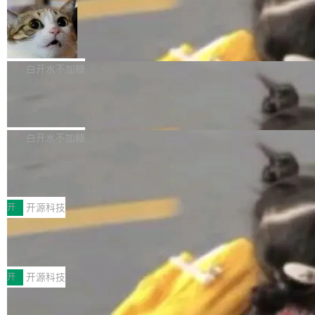
aDB 捕获 commit 之间的每一次操作，...
bet、微软以及 Meta 等传统科技巨头相比，Spa
1.2，驱动这个 agent 的新模型。一句话概括：
ceXAI的资金消耗速度尤为引人瞩目。然而，支
美团开源 LoHoSearch，用知识图谱校
你可以用 curl -fsSL https://dev.meta.ai/install.
准 AI 能力认知
撑庞大支出的资金来源却呈现出截然不同的面
sh | bash 安装一个能在大项目里自动规划、写
机器出题的前提，是让机器拥有全局视野。整个
貌。数据显示，微软和 Meta 主要依托充沛的经
代码、验证结果的 AI 终端工具。 据介绍，Muse
构建流程可以分为四个环节：建图 → 控制难度
白开水不加糖
营现金流来覆盖资本开支，其资本支出覆盖率分
Code 是 Meta 的编程 agent 产品。它和市场上
→ 质量把关 → 数据概览。
别达到155% 和106%;而SpaceXAI的经营现金
已有的终端编程 agent 在设计理念上有几个明显
腾讯开源 UCL-MPComm 通信库
流仅能覆盖资本开支的12...
的差异点。 异步后台 agent：Muse Code 有一
腾讯网平团队宣布开源了 UCL-MPComm 通信
个主 agent 循环，外加一组后台 agent。这些后
库，并将作为transport接入Mooncake TENT。
白开水不加糖
台 agent...
该通信库针对AI Memory池化场景的数据传输需
CoStrict入选工信部2025人工智能应用
求进行了深度优化，能够实现数据中心内大规模
典型案例
计算节点间多种内存类型的高性能通信。 UCL-
近日，工信部科技司公示《2025人工智能应用典
MPComm将作为一种传输引擎接入Mooncake T
型案例入选名单》，深信服“面向企业研发场景的
开
开源科技
ENT，实现零拷贝传输性能提升30%、非零拷贝
开源 AI 编程平台 CoStrict 应用”凭借卓越的技术
传输性能最高提升5倍。UCL-MPComm底层基
深信服AI算力网关入选工信部人工智能
创新与落地成效成功入选。 全链路私有化部署，
应用典型案例！
于自研UCL-Engine通信引擎，后续腾讯网平将
助力企业AI研发安全落地 当前，越来越多企业已
前不久，工业和信息化部正式发布《2025年人工
持续开源更多基于UCL-Engine的高性能通信组
经开始引入 AI Coding 工具，通过调用公有云模
智能应用典型案例名单》，集中展示人工智能在
开
开源科技
件。 腾讯网平团队在UCL-MPComm中实现了一
型或企业内部部署模型提升研发效率。但随着 AI
各领域的应用成果，覆盖技术底座、行业赋能、
个独立于业务线程的全局通信引擎（Engine），
Coding 从个人辅助工具逐步走向团队级、组织
Jeff Dean 离开 Google：一个时代的结
产品应用、支撑保障、专题等五大方向。深信服