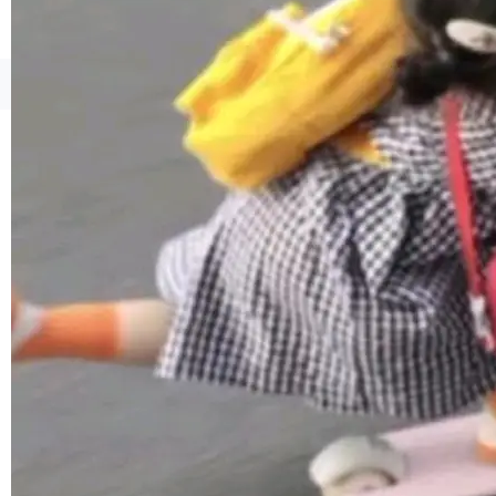
联 加...
经过人工复核，准确度令人满意。这一方法也为
社区爱好者提供了高效跟踪新版本的思路。
©OSCHINA(OSChina.NET)
京ICP备2025119063号