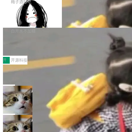
提交的编辑请求也长期处于待处理状态。 Groki
是这样的：配 MessageSource 的 Bean、写 R
梅子酒好吃
pedia 于去年底上线，定位为由人工智能生成内
eloadableResourceBundleMessageSource、
Apache Doris 4.1 全面增强 Iceberg：
容的百科平台，被马斯克视为传统众包百科网站
声明 LocaleResolver、注册 LocaleChangeInt
支持 UPDATE、MERGE INTO 与 Iceb
维基百科的替代方案。Lawfare 调查发现，无论
erceptor…五六步之后才能看到第一行翻译文
Apache Doris 4.1 要补齐的，正是缺失的那一
erg V3
热门页面还是低关注度页面，均未出现近期更
本。 Solon 换了个方式。整个 i18n 模块围绕三
半。在已有查询能力的基础上，Doris 进一步支
白开水不加糖
新，相关问题并非局限于特定领域，而是在不同
个解析器、一个注解、一个工具类展开——没有
持了 UPDATE、DELETE、MERGE INTO 等数
主题和访问量页面中普遍存在。 调查人员最初认
XML、没有拦截器注册、没有样板配置。 资源
Testin XAgent：CIO智能测试落地指南
据修改操作、完整的表结构管理与分区演进，以
为，Grokipedia可能只是限...
文件的约定 把文件放到 resources/i18n/ 下： r
及 rewrite_data_files、expire_snapshots 等日
7月30日，TiD2026质量竞争力大会在北京中关
esources/i18n/messages.properties ...
常维护操作，并完整支持 Iceberg V3 格式。
村国家自主创新示范区会议中心开幕。本届大会
开
开源科技
由中关村智联软件服务业质量创新联盟主办，以
让非法状态不可表示：一篇关于 ADT
“智构可信·质创未来——AI原生时代的质量新范
的帖子在 Reddit 火了
式”为主题，直面AI从实验室走向规模化产业落地
有一种东西，一旦用过就回不去了。Alex Fedos
的核心质量命题。会上，《2026智能研发生产力
eev 管它叫"软件设计的基石"。 他说的东西不新
局
工具选型手册》发布，Testin云测的Testin XAge
鲜——代数数据类型（ADT），尤其是和类型
nt智能测试系统入选AI测试领域代表产品。对CI
Cloudflare 开源内部企业 AI 平台 Clou
（sum type）。但他说清楚了一件事：这不是类
dflare OS
O而言，这提示了一个转变：AI测试正在从效率
型系统的学术体操，是日常编码的思维方式。 文
Cloudflare 发布了一个开源项目 Cloudflare O
工具升级为企业的质量基础设施。 CIO面对的新
章从一个简单的例子切入。一个网站的深色主题
S。如果你只看官方博客，你会觉得这是又一
局
现实 过去两年，CIO们的焦虑清单上多了两项：
设置，如果用布尔值 + 可空字段来表示——bool
个"AI 知识库 + 聊天机器人"——每个大厂都在
一是如何让大模型和智能体应用安全地从PoC走
ean 表示是否可切换，nullable 的默认模式、浅
Deno 团队开源 Celld，可自托管的分
做，没什么新鲜的。 但 Kenton Varda 在 Twitte