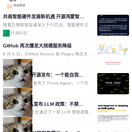
阅读榜单
共商智能硬件发展新机遇 开源鸿蒙智能
硬件开发者日杭州站即将举行
随着万物智联加速深入千行百业，智能硬件正从
单点设备迈向智能化、网联化、协同化发展。作
开
开源科技
为面向全场景、跨终端的分布式操作系统，开源
GitHub 再次爆发大规模服务降级
鸿蒙通过统一技术底座和分布式能力，为不同类
型智能设备的开发、连接与互联提供关键支撑，
8 月 6 日，GitHub Actions 和 Pages 再次大规
也为产业链企业探索产品创新与商业增长打开新
模服务降级，Actions 完全不可用超过 5 小时，
局
的空间。 8月14日，开源鸿蒙智能硬件开发者日
webhook 停发，连自托管 runner 也因调度层故
（OHDD：OpenHarmony Hardware Develope
Prime Agent 开源发布：一个能自我改
障无法工作。Pages、Copilot code review、C
进的编程 Agent，ARC-AGI 3 超越人类
r Day）将在杭州启航。活动面向智能硬件产业
opilot coding agent 全部受影响。从检测到完全
Prime Intellect 发布了 Prime Agent，一个开源
专家基线
链企业和开发者，邀请行业专家与资深技术顾
恢复，大约 12 小时。 这是 2026 年 8 月的第六
的编程 Agent Harness，核心设计围绕两个抽
局
问，围绕开源鸿蒙技术能力、设备适配、芯片适
起事故，其中四起与 AI/Copilot 服务相关。 Git
象：Recursive Language Model（RLM）和 C
配、功耗与稳定性调优、兼容性测评及统一互联
Hub 员工 kdaigle 在 HN 讨论中贴出了一组数
Rust 项目团队宣布 LLM 政策：不禁
ontinual Harness。在 ARC-AGI 3 基准测试
等内容展开系统讲解和实战交流，帮助企业进一
止，但你要承认哪些代码不是你写的
据：2025 年全年 10 亿次 commit。现在，每周
上，Prime Agent + Opus 5 的组合达到了 95.
Rust 语言项目正式通过了一项 LLM 使用政策，
步了解开源鸿蒙在智能...
2.75 亿次，全年预计 140 亿次。GitHub...
5% RHAE Best@1，超过了 ARC 报告的人类专
覆盖 rust-lang/rust 单一仓库的代码贡献。这不
局
家基线 95.4%。 不是又一个 coding agent 包装
是项目级别的官方立场，目前由五个团队采纳，