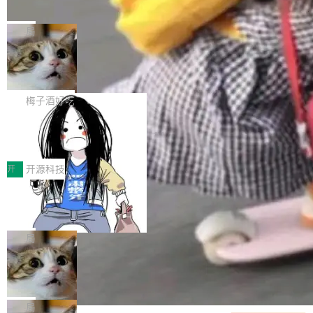
并实...
束，一个实验室的开始
级应用，企业在规模化落地过程中，对安全性、
AI算力网关（AI创新平台）成功入选！ 随着各行
Google 员工编号 20。MapReduce 作者之一。
可控性和代码质量提出了更高要求。 首先是数据
各业的Agent走向规模化建设，算力构成形态逐
Bigtable 作者之一。TensorFlow 的作者之一。
局
安全与合规要求。对于大多数普通研发场景，公
渐丰富，用户关注的重点也在发生变化：不只是
Gemini 的架构师。Google 首席科学家。 Jeff D
有云模型能够满足快速试用和效率提升的需求。
让AI用起来，还要进一步看清混合算力时代下，
🔥 SolonCode v2026.8.4 发布：界面
ean 在 Google 工作了 27 年后，宣布离职。 他
但对于金融、能源、医疗等对数据安全要求较...
字体可调、22 种语言、记忆搜索增强
Token花在哪里、算力是否被充分利用，以及持
不是一个人走。一同离开的还有 Sanjay Ghema
打开终端就能上岗的全中文编码智能体，这一轮
续增长的AI成本该如何优化。 深信服AI算力网关
wat（Google 员工编号 23，Jeff Dean 二十多
把「看得清、用母语、记得住」三件事一次补
梅子酒好吃
正是围绕这些实际问题，从Token治理和成本治
年的编程搭档，MapReduce 和 Bigtable 的共同
齐。 SolonCode 是什么 SolonCode 是杭州无
理两个方面，让用户的每一份算力都看得清、管
让“代码语义理解”深度释放AI Coding
作者）、Quoc Le（Google 大脑核心成员，Se
耳科技研发的企业级终端编码智能体——一位全
得住、用得稳、省得下、更安全！ 一、从现在开
价值潜能：华为云码道（CodeArts）
q2Seq 和 DocAI 的共同发明人）以及 Oriol Vin
中文驱动的数字员工，自主理解需求、规划步
一、代码仓深度理解技术的作用与价值 在软件工
始，Token使用一目...
代码仓技术解析
yals（Gemini 联合负责人，AlphaSta...
骤、编写代码。不挑模型、不挑平台，curl 一行
程实践中，代码仓是企业核心知识资产的主要载
开
开源科技
装完即用。 开源地址：Gitee · GitCode · GitHu
体。企业级代码仓库通常包含数十万乃至数百万
一条“删库”命令跑 17 小时，算法工程
b 安装 支持 Java 8+（8~26）、macOS / Linu
个文件，其规模远超单次模型调用可承载的上下
师删光 89TB 数据只为干私活
x / Windows / Harmony PC。 # macOS / Linu
文窗口。随着项目规模的持续扩张与代码历史的
最高人民检察院8月4日公布了一起案件：北京一
x / Harmony PC curl -fsSL https://solon.noea
不断累积，代码仓中的模块关系、接口契约、业
名90后算法工程师王某，为了给自己接的私活腾
局
r.org/solon...
务逻辑等关键信息往往分散于数十乃至数百个文
服务器空间，删光了公司AI游戏部门的全部核心
件之中，形成高度复杂的知识关联网络。传统的
Cloudflare 分享推理优化实践：KV ca
数据。 王某2024年1月入职东城区某科技公司AI
che 量化 + 权重压缩，吞吐量提升 4
代码检索手段（如关键词匹配、目录遍历）仅能
短剧部门，有互联网大厂背景。在公司内部架构
Kimi 和 GLM 是当前最强的大模型系列之一，但
1%，成本降 30%
在语法层面完成文本定位，难以触及代码的语义
调整期间，部门三次通知全员将数据从A集群迁
它们有一个共同的问题：太吃显存了。月之暗面
局