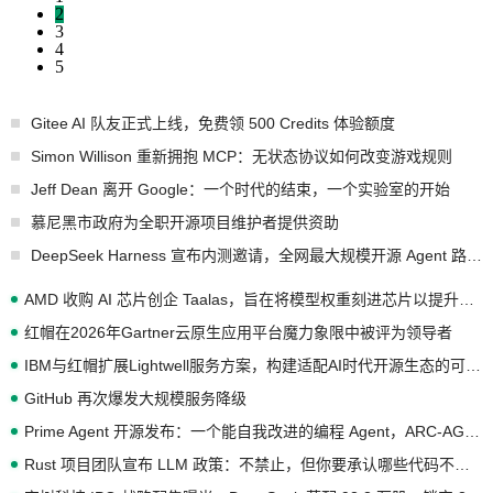
2
3
4
5
Gitee AI 队友正式上线，免费领 500 Credits 体验额度
Simon Willison 重新拥抱 MCP：无状态协议如何改变游戏规则
Jeff Dean 离开 Google：一个时代的结束，一个实验室的开始
慕尼黑市政府为全职开源项目维护者提供资助
DeepSeek Harness 宣布内测邀请，全网最大规模开源 Agent 路演现场诞生
AMD 收购 AI 芯片创企 Taalas，旨在将模型权重刻进芯片以提升推理性能
红帽在2026年Gartner云原生应用平台魔力象限中被评为领导者
IBM与红帽扩展Lightwell服务方案，构建适配AI时代开源生态的可信基础设施
GitHub 再次爆发大规模服务降级
Prime Agent 开源发布：一个能自我改进的编程 Agent，ARC-AGI 3 超越人类专家基线
Rust 项目团队宣布 LLM 政策：不禁止，但你要承认哪些代码不是你写的