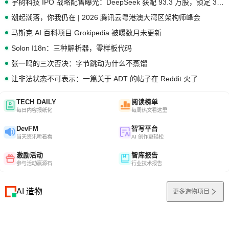
宇树科技 IPO 战略配售曝光：DeepSeek 获配 93.3 万股，锁定 36 个月
潮起潮落，你我仍在 | 2026 腾讯云粤港澳大湾区架构师峰会
马斯克 AI 百科项目 Grokipedia 被曝数月未更新
Solon I18n：三种解析器，零样板代码
张一鸣的三次否决：字节跳动为什么不蒸馏
让非法状态不可表示：一篇关于 ADT 的帖子在 Reddit 火了
TECH DAILY
阅读榜单
每日内容报纸化
每周热文看这里
DevFM
智写平台
当天资讯听着看
AI 创作更轻松
激励活动
智库报告
参与活动赢源石
行业技术报告
AI 造物
更多造物项目