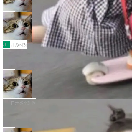
向生产，二是如何让测试团队跟得上AI应用...
布式 Durable Objects
色方案、深色方案——会产生大量无意义的组
r 上把事情说清楚了： 今天我们发布了 Cloudfla
Ryan Dahl 领导的 Deno 团队推出了最新开源项
合。方案缺了、配置冲突了、全 null 了。要知道
re OS，一个带连接器的聊天机器人，跟其他所
目 Celld，一个能在自己机器上运行 Cloudflare
局
哪些组合有效，作者说，你得靠"文档、校验、或
有科技公司做的一样。只不过，实际上它不一
Workers 和 Durable Objects 的守护进程。 设
者部落知识"。 换个写法。Rust 的 enum，两个
样。这是 Sandstorm.io 的重制版，我十年前的
鲁大师7月新机性能/流畅/AI榜：vivo夺
计思路很直接：每个对象是一个独立的 SQLite
变体：Switchable...
性能、流畅双第一，三星Galaxy Z系列
那个创业公司。不同的是，这次它构建在 Cloudf
数据库，按名称寻址，复制到你自己的 S3 兼容
2026年7月的手机市场，由于存储等硬件成本暴
新折叠缺席
lare Workers 上——我花了九年时间搭建的平台
存储库里。节点之间只通过这个存储库协调——
增，手机厂商的日子也不好过啊，新机速度明显
开
开源科技
——并且深度集成了 AI。这基本上是我十年秘密
没有控制平面，没有共识协议。每个对象自带一
放缓，因此硝烟味淡了许多。新机参数规格除开
计划的顶峰。 十年前，Ken...
个小型数据库，应用天然按分片构建，单个数据
Zed 推出 DeltaDB，一个记录 commit
高价的三星折叠（三星Galaxy Z Fold8 Ultra / Z
之间所有操作的版本控制系统
库的竞争和爆炸半径问题在设计层面就被消除
Fold8 / Z Flip8）外，其余要么是中低端机器，
Zed 编辑器团队发布了新项目——DeltaDB，一
了。 闲置的 cell 会休眠到几乎不占资源。当 cel
例如iQOO Z11i、REDMI Note 17、REDMI No
个在 git commit 之间记录每一次编辑操作的版
局
l 迁移或唤醒时，新宿主从 S3 恢复 SQLite 数据
te 17 Pro、OPPO K15，要么是vivo X300 E这
本控制系统。目前处于 Early Access 阶段。 De
库继续执行。存储库是持久化的唯一真相...
SpaceXAI 单季资本开支达 183 亿美元
样的次旗舰。 Galaxy Z Fold8 Ultra / Z Fold8 /
ltaDB 的核心思路直接写在 landing page 最显
Z Flip8三款折叠屏新机均在7月22日发布，且全
眼的位置：「Software is made between com
根据风险投资人Tomer Tunguz 博客（VC 分
部搭载骁龙8 Elite Gen5 for Galaxy，它们本该
mits」——软件是在 commit 之间写出来的。git
析）披露的最新分析与第二季度业绩报告，Spac
白开水不加糖
是7月性...
只记录了你提交的最终状态，但真正的工作过程
eXAI在上个季度的总资本支出飙升至183.7亿美
Meta 发布终端编程 Agent“Muse Cod
——打字、删改、试错、agent 对话——都在 co
元。其中，绝大部分资金被直接用于 AI 领域，
e” 和 Muse Spark 1.2 模型
mmit 之间的空隙里丢失了。 DeltaDB 要做的就
金额高达158.3亿美元，这一单项投入已经逼近
Meta 今天发布了两款 AI 产品：Muse Code，
是把这段空隙补上。 回退到任何一次编辑：Delt
微软同期总资本开支的四成。 与亚马逊、Alpha
一个在终端里运行的编程 agent；Muse Spark
局