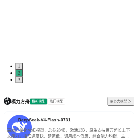
1
2
3
模力方舟
最新模型
热门模型
更多大模型
DeepSeek-V4-Flash-0731
高效轻量化MoE模型，总参284B，激活13B，原生支持百万超长上下
文能力。推理速度快、延迟低、调用成本低廉，综合能力均衡，主打