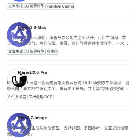
高并发、轻量化任务，适合日常对话、内容创作、基础 RAG、批量
文本生成
AI 编程模型
Function Calling
文案处理等普惠刚需场景。
Qwen3.8-Max
2.4万亿参数MoE旗舰，编程与办公能力全面跃升，可自主编程十数
天交付完整项目。胜任法律、金融、设计等数百种专业任务，一次对
话端到端交付生产级成果。原生视觉理解贯穿规划、执行与验证全流
文本生成
AI 编程模型
多模态
程，支持超长文档与长视频的深度语义解析。长程任务中自主规划与
闭环迭代，持续进化。
MinerU2.5-Pro
MinerU2.5-Pro是一款面向复杂文档解析与 OCR 场景的专业模型，能
够从图片和文档中识别文字、理解页面布局，并将非结构化内容转换
为便于存储、检索和二次处理的结构化结果。
8K
多语言
文档处理/OCR
Wan2.7-Image
万相 2.7 图像生成与编辑模型，支持组图、多图参考、交互式编辑和
最高 2K 输出。