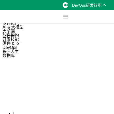
DevOps研发效能
综合
开源资讯
软件资讯
AI & 大模型
大前端
软件架构
开发技能
硬件 & IoT
DevOps
程序人生
数据库
1