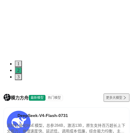
1
2
3
模力方舟
最新模型
热门模型
更多大模型
DeepSeek-V4-Flash-0731
高效轻量化MoE模型，总参284B，激活13B，原生支持百万超长上下
文能力。推理速度快、延迟低、调用成本低廉，综合能力均衡，主打