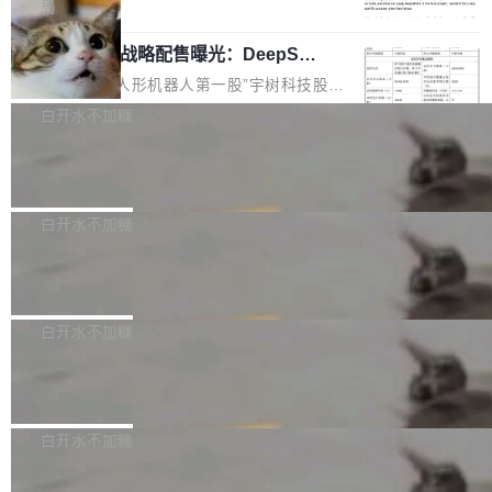
5% RHAE Best@1，超过了 ARC 报告的人类专
覆盖 rust-lang/rust 单一仓库的代码贡献。这不
局
家基线 95.4%。 不是又一个 coding agent 包装
是项目级别的官方立场，目前由五个团队采纳，
宇树科技 IPO 战略配售曝光：DeepSe
器 Prime Agent 的架构和市面上大多数 coding
但它可能是主流开源项目中关于 AI 辅助贡献最
ek 获配 93.3 万股，锁定 36 个月
agent 有本质区别。大多数 agent harness 的设
细致的一份规则。 政策的核心只有一句话：LLM
8月6日晚间，“人形机器人第一股”宇树科技股份
计是基于早期模型的能力—...
可以用来分析、提炼、审阅、建议，但不能用来
有限公司披露IPO发行价格及战略配售结果，杭
白开水不加糖
创作。 具体来说，LLM 生成的代码可以提交，
州深度求索人工智能基础技术研究有限公司（De
但必须满足五个条件：预先安排、非关键、高质
Docker 29.7.2 发布
epSeek）获配93.3399万股，按150.8元/股发行
量、充分测试、充分审查，并且必须披露。LLM
价格计算，认购金额约1.41亿元，股份锁定期为
Docker 29.7.2 现已发布，具体更新内容如下：
不得生成涉及安全性的关键变更，除非作者本身
36个月。 公告显示，本次宇树科技战略配售对
Bug fixes and enhancements 修复多次传递同
白开水不加糖
就是领域专家。即使如此，政策也"强烈不建
象主要包括长期投资机构、与公司业务具有战略
一环境变量时，docker service create和docker
议"这么做。 对于不披露的情况，审核者可以直
合作关系或长期合作愿景的大型企业、科创板保
Apache Fluss 毕业成为顶级项目
service update会发生 panic 的问题。docker/cl
接关闭 PR，无需解释。 政策作者 Jynn Ne...
荐人跟投子公司，以及公司高级管理人员和核心
i#7145 修复了 Docker Engine 29.7.0 中引入的
今年 7 月，Apache Fluss 的毕业提案在 Apach
员工参与设立的专项资产管理计划。其中，Dee
一个回归问题，该问题导致拉取镜像时会拒绝包
e 孵化器项目管理委员会（IPMC）投票中获得
白开水不加糖
pSeek作为与宇树科技具备战略合作关系的企
含绝对 hardlink 目标的镜像（此类镜像由某些镜
全票通过，随后获 Apache 软件基金会董事会批
业，获配股份数量占本次发行数量的2.31%。 除
像构建工具生成）。moby/moby#53305 修复了
马斯克 AI 百科项目 Grokipedia 被曝数
准。今天，Apache 软件基金会正式宣布 Apach
DeepSeek外，腾讯旗下上海启善投资有限公司
月未更新
Docker Engine 29.7.0 中引入的一个回归问
e Fluss 孵化毕业，成为 Apache 顶级项目（TL
埃隆·马斯克推出的AI百科项目 Grokipedia 被曝
获配9...
题，该问题可能导致在旧版 Linux 内核...
P）！这一里程碑不仅标志着 Fluss 迈入新的发
长期停止内容更新，未能实现其作为“AI版维基百
白开水不加糖
展阶段，也将进一步推动流式存储、实时湖仓与
科”替代品的目标。 据 Lawfare 最新调查，自今
AI 数据基础加速融合，为实时数据基础设施的发
Solon I18n：三种解析器，零样板代码
年4月以来，Grokipedia 页面更新功能基本停