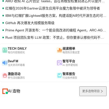
AMD 收购 AI 芯片创企 Taalas，旨在将模型权重刻进芯片以提升推理性能
红帽在2026年Gartner云原生应用平台魔力象限中被评为领导者
IBM与红帽扩展Lightwell服务方案，构建适配AI时代开源生态的可信基础设施
GitHub 再次爆发大规模服务降级
Prime Agent 开源发布：一个能自我改进的编程 Agent，ARC-AGI 3 超越人类专家基线
Rust 项目团队宣布 LLM 政策：不禁止，但你要承认哪些代码不是你写的
TECH DAILY
阅读榜单
每日内容报纸化
每周热文看这里
DevFM
智写平台
当天资讯听着看
AI 创作更轻松
激励活动
智库报告
参与活动赢源石
行业技术报告
AI 造物
更多造物项目