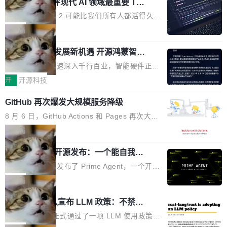
业化营销服务的需求从未如此迫切。 但市场扩容
xAI 前工程师评现代 AI 领域最重要 Top
n 这条推文引发了广泛讨论。他不是在说风凉
巧机身有效提升市面主流标准A...
3 开源项目
的同时,服务商的竞争逻辑正在改变。2026年Top
话，他是说出了一个圈内人尽皆知但很少公开捅
Flash Attention 2 可能比我们所有人都活得久。
Agency年度合辑的观察指出,“产品”这个离消费
破的事实。 Jordan 随后补充了一句软化声明：
这句话不是来自某个技术博客，而是出自 Hieu
局
者最近的载体,在整个品牌营销层面的权重显著变
「我不认为这些会议上大部分论文都在过度宣传
Pham 的一条推文。Hieu Pham 是谁？他是 xAI
高了。全域营销服务商的竞争正在从规模转向深
或造假。问题是，作为读者，如果你筛选出那些
共商智能硬件发展新机遇 开源鸿蒙智能
的早期工程师之一，在 Grok 训练基础设施团队
度,案例厚度、全域覆盖、多线协同...
硬件开发者日杭州站即将举行
看起来最令人兴奋的论文，那它们大部分都是过
工作过。近日他在 X 上发了一条帖子，列出了他
随着万物智联加速深入千行百业，智能硬件正从
度宣传的。」 这才是真正的痛点。不是所有论文
认为现代 AI 领域最重要的三个开源项目。 第一
单点设备迈向智能化、网联化、协同化发展。作
开
开源科技
都有问题，是最吸引眼球的那批论文最有问题。
个名字毫无悬念：Flash Attention 2。 Hieu 的
为面向全场景、跨终端的分布式操作系统，开源
他引用的帖子来自 Mathew Shen，一位 ICLR 2
理由很具体。FA 系列不需要解释，但 FA2 是他
GitHub 再次爆发大规模服务降级
鸿蒙通过统一技术底座和分布式能力，为不同类
026 的读者：「看了篇 ...
认为最重要的一个——复杂度恰到好处，刚好能
型智能设备的开发、连接与互联提供关键支撑，
8 月 6 日，GitHub Actions 和 Pages 再次大规
驱动你去学 CuTe，但还没被那些"邪恶的" Hopp
也为产业链企业探索产品创新与商业增长打开新
模服务降级，Actions 完全不可用超过 5 小时，
局
er++ 优化所淹没，足够容易修改和适配。 更关
的空间。 8月14日，开源鸿蒙智能硬件开发者日
webhook 停发，连自托管 runner 也因调度层故
键的是 FA2 的持久性...
（OHDD：OpenHarmony Hardware Develope
Prime Agent 开源发布：一个能自我改
障无法工作。Pages、Copilot code review、C
进的编程 Agent，ARC-AGI 3 超越人类
r Day）将在杭州启航。活动面向智能硬件产业
opilot coding agent 全部受影响。从检测到完全
Prime Intellect 发布了 Prime Agent，一个开源
专家基线
链企业和开发者，邀请行业专家与资深技术顾
恢复，大约 12 小时。 这是 2026 年 8 月的第六
的编程 Agent Harness，核心设计围绕两个抽
局
问，围绕开源鸿蒙技术能力、设备适配、芯片适
起事故，其中四起与 AI/Copilot 服务相关。 Git
象：Recursive Language Model（RLM）和 C
配、功耗与稳定性调优、兼容性测评及统一互联
Rust 项目团队宣布 LLM 政策：不禁
Hub 员工 kdaigle 在 HN 讨论中贴出了一组数
ontinual Harness。在 ARC-AGI 3 基准测试
等内容展开系统讲解和实战交流，帮助企业进一
止，但你要承认哪些代码不是你写的
据：2025 年全年 10 亿次 commit。现在，每周
上，Prime Agent + Opus 5 的组合达到了 95.
Rust 语言项目正式通过了一项 LLM 使用政策，
步了解开源鸿蒙在智能...
2.75 亿次，全年预计 140 亿次。GitHub...