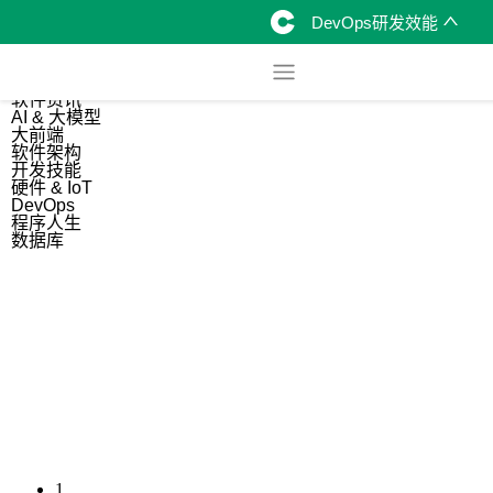
DevOps研发效能
综合
开源资讯
软件资讯
AI & 大模型
大前端
软件架构
开发技能
硬件 & IoT
DevOps
程序人生
数据库
1