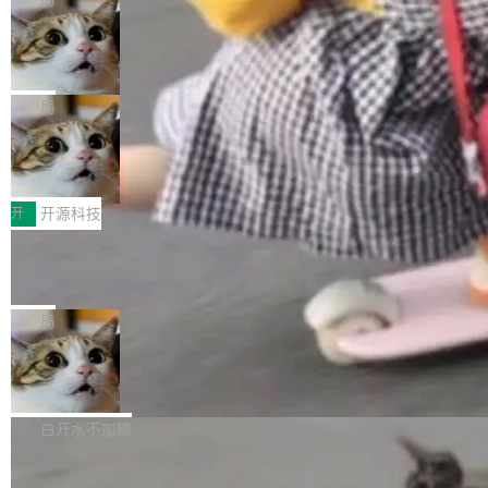
现实 过去两年，CIO们的焦虑清单上多了两项：
设置，如果用布尔值 + 可空字段来表示——bool
个"AI 知识库 + 聊天机器人"——每个大厂都在
一是如何让大模型和智能体应用安全地从PoC走
ean 表示是否可切换，nullable 的默认模式、浅
Deno 团队开源 Celld，可自托管的分
做，没什么新鲜的。 但 Kenton Varda 在 Twitte
向生产，二是如何让测试团队跟得上AI应用...
布式 Durable Objects
色方案、深色方案——会产生大量无意义的组
r 上把事情说清楚了： 今天我们发布了 Cloudfla
Ryan Dahl 领导的 Deno 团队推出了最新开源项
合。方案缺了、配置冲突了、全 null 了。要知道
re OS，一个带连接器的聊天机器人，跟其他所
目 Celld，一个能在自己机器上运行 Cloudflare
局
哪些组合有效，作者说，你得靠"文档、校验、或
有科技公司做的一样。只不过，实际上它不一
Workers 和 Durable Objects 的守护进程。 设
者部落知识"。 换个写法。Rust 的 enum，两个
样。这是 Sandstorm.io 的重制版，我十年前的
鲁大师7月新机性能/流畅/AI榜：vivo夺
计思路很直接：每个对象是一个独立的 SQLite
变体：Switchable...
性能、流畅双第一，三星Galaxy Z系列
那个创业公司。不同的是，这次它构建在 Cloudf
数据库，按名称寻址，复制到你自己的 S3 兼容
2026年7月的手机市场，由于存储等硬件成本暴
新折叠缺席
lare Workers 上——我花了九年时间搭建的平台
存储库里。节点之间只通过这个存储库协调——
增，手机厂商的日子也不好过啊，新机速度明显
开
开源科技
——并且深度集成了 AI。这基本上是我十年秘密
没有控制平面，没有共识协议。每个对象自带一
放缓，因此硝烟味淡了许多。新机参数规格除开
计划的顶峰。 十年前，Ken...
个小型数据库，应用天然按分片构建，单个数据
Zed 推出 DeltaDB，一个记录 commit
高价的三星折叠（三星Galaxy Z Fold8 Ultra / Z
之间所有操作的版本控制系统
库的竞争和爆炸半径问题在设计层面就被消除
Fold8 / Z Flip8）外，其余要么是中低端机器，
Zed 编辑器团队发布了新项目——DeltaDB，一
了。 闲置的 cell 会休眠到几乎不占资源。当 cel
例如iQOO Z11i、REDMI Note 17、REDMI No
个在 git commit 之间记录每一次编辑操作的版
局
l 迁移或唤醒时，新宿主从 S3 恢复 SQLite 数据
te 17 Pro、OPPO K15，要么是vivo X300 E这
本控制系统。目前处于 Early Access 阶段。 De
库继续执行。存储库是持久化的唯一真相...
样的次旗舰。 Galaxy Z Fold8 Ultra / Z Fold8 /
SpaceXAI 单季资本开支达 183 亿美元
ltaDB 的核心思路直接写在 landing page 最显
Z Flip8三款折叠屏新机均在7月22日发布，且全
眼的位置：「Software is made between com
根据风险投资人Tomer Tunguz 博客（VC 分
部搭载骁龙8 Elite Gen5 for Galaxy，它们本该
mits」——软件是在 commit 之间写出来的。git
析）披露的最新分析与第二季度业绩报告，Spac
白开水不加糖
是7月性...
只记录了你提交的最终状态，但真正的工作过程
eXAI在上个季度的总资本支出飙升至183.7亿美
——打字、删改、试错、agent 对话——都在 co
Meta 发布终端编程 Agent“Muse Cod
元。其中，绝大部分资金被直接用于 AI 领域，