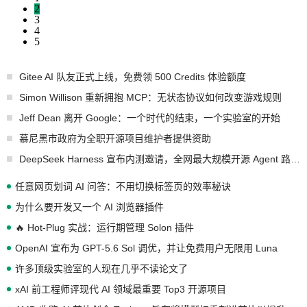
2
3
4
5
Gitee AI 队友正式上线，免费领 500 Credits 体验额度
Simon Willison 重新拥抱 MCP：无状态协议如何改变游戏规则
Jeff Dean 离开 Google：一个时代的结束，一个实验室的开始
慕尼黑市政府为全职开源项目维护者提供资助
DeepSeek Harness 宣布内测邀请，全网最大规模开源 Agent 路演现场诞生
任意网页划词 AI 问答：不用切换标签页的效率秘诀
为什么要开发又一个 AI 浏览器插件
🔥 Hot-Plug 实战：运行期管理 Solon 插件
OpenAI 宣布为 GPT-5.6 Sol 调优，并让免费用户无限用 Luna
许多顶级实验室的人现在几乎不读论文了
xAI 前工程师评现代 AI 领域最重要 Top3 开源项目