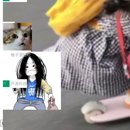
件。 腾讯网平团队在UCL-MPComm中实现了一
型或企业内部部署模型提升研发效率。但随着 AI
各领域的应用成果，覆盖技术底座、行业赋能、
个独立于业务线程的全局通信引擎（Engine），
Coding 从个人辅助工具逐步走向团队级、组织
Jeff Dean 离开 Google：一个时代的结
产品应用、支撑保障、专题等五大方向。深信服
并实...
束，一个实验室的开始
级应用，企业在规模化落地过程中，对安全性、
AI算力网关（AI创新平台）成功入选！ 随着各行
Google 员工编号 20。MapReduce 作者之一。
可控性和代码质量提出了更高要求。 首先是数据
各业的Agent走向规模化建设，算力构成形态逐
Bigtable 作者之一。TensorFlow 的作者之一。
局
安全与合规要求。对于大多数普通研发场景，公
渐丰富，用户关注的重点也在发生变化：不只是
Gemini 的架构师。Google 首席科学家。 Jeff D
有云模型能够满足快速试用和效率提升的需求。
让AI用起来，还要进一步看清混合算力时代下，
🔥 SolonCode v2026.8.4 发布：界面
ean 在 Google 工作了 27 年后，宣布离职。 他
但对于金融、能源、医疗等对数据安全要求较...
字体可调、22 种语言、记忆搜索增强
Token花在哪里、算力是否被充分利用，以及持
不是一个人走。一同离开的还有 Sanjay Ghema
打开终端就能上岗的全中文编码智能体，这一轮
续增长的AI成本该如何优化。 深信服AI算力网关
wat（Google 员工编号 23，Jeff Dean 二十多
把「看得清、用母语、记得住」三件事一次补
梅子酒好吃
正是围绕这些实际问题，从Token治理和成本治
年的编程搭档，MapReduce 和 Bigtable 的共同
齐。 SolonCode 是什么 SolonCode 是杭州无
理两个方面，让用户的每一份算力都看得清、管
作者）、Quoc Le（Google 大脑核心成员，Se
让“代码语义理解”深度释放AI Coding
耳科技研发的企业级终端编码智能体——一位全
得住、用得稳、省得下、更安全！ 一、从现在开
价值潜能：华为云码道（CodeArts）
q2Seq 和 DocAI 的共同发明人）以及 Oriol Vin
中文驱动的数字员工，自主理解需求、规划步
一、代码仓深度理解技术的作用与价值 在软件工
始，Token使用一目...
代码仓技术解析
yals（Gemini 联合负责人，AlphaSta...
骤、编写代码。不挑模型、不挑平台，curl 一行
程实践中，代码仓是企业核心知识资产的主要载
开
开源科技
装完即用。 开源地址：Gitee · GitCode · GitHu
体。企业级代码仓库通常包含数十万乃至数百万
b 安装 支持 Java 8+（8~26）、macOS / Linu
个文件，其规模远超单次模型调用可承载的上下
x / Windows / Harmony PC。 # macOS / Linu
文窗口。随着项目规模的持续扩张与代码历史的
x / Harmony PC curl -fsSL https://solon.noea
不断累积，代码仓中的模块关系、接口契约、业
r.org/solon...
务逻辑等关键信息往往分散于数十乃至数百个文
件之中，形成高度复杂的知识关联网络。传统的