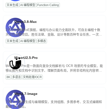
高并发、轻量化任务，适合日常对话、内容创作、基础 RAG、批量
文本生成
AI 编程模型
Function Calling
文案处理等普惠刚需场景。
Qwen3.8-Max
2.4万亿参数MoE旗舰，编程与办公能力全面跃升，可自主编程十数
天交付完整项目。胜任法律、金融、设计等数百种专业任务，一次对
话端到端交付生产级成果。原生视觉理解贯穿规划、执行与验证全流
文本生成
AI 编程模型
多模态
程，支持超长文档与长视频的深度语义解析。长程任务中自主规划与
闭环迭代，持续进化。
MinerU2.5-Pro
MinerU2.5-Pro是一款面向复杂文档解析与 OCR 场景的专业模型，能
够从图片和文档中识别文字、理解页面布局，并将非结构化内容转换
为便于存储、检索和二次处理的结构化结果。
8K
多语言
文档处理/OCR
Wan2.7-Image
万相 2.7 图像生成与编辑模型，支持组图、多图参考、交互式编辑和
最高 2K 输出。