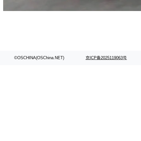
代码检索手段（如关键词匹配、目录遍历）仅能
在语法层面完成文本定位，难以触及代码的语义
内涵与结构关联，导致开发者使用代码智能体在
理解大规模代码仓时面临显著"代码仓理解"瓶
颈。 代码仓深度理解服务（以下简称" CodeBas
e深度理解服务"）是华为云码道（CodeA...
©OSCHINA(OSChina.NET)
京ICP备2025119063号