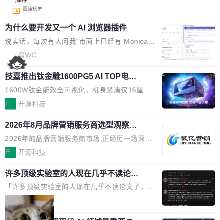
阅读榜单
为什么要开发又一个 AI 浏览器插件
说实话，每次有人问我"市面上已经有 Monica、
Sider、Copilot for Chrome 这些 AI 浏览器插件
席WC
了，你为什么还要再做一个"，我都觉得这个问题
技嘉推出钛金雕1600PG5 AI TOP电
问得好。 因为我自己也是从用户变成开发者的。
源：为发烧级主机与本地AI算力打造旗
现有产品的天花板 我用过不少 AI 浏览器插件。
1600W钛金能效全可视化，机身紧凑仅16厘米
舰供电方案
刚开始觉得都挺好——选中一段文字，弹出解
继2026台北电脑展首度亮相后，技嘉科技近日正
开
开源科技
释；写邮件时帮你润色；看英文网页给你翻译摘
式发布钛金雕1600PG5 AI TOP电源。这款高端
要。但用久了你会发现，它们本质上都是同一类
2026年8月品牌营销服务商选型观察：
电源专为发烧级DIY主机与本地AI算力平台打
从流量思维到品牌资产思维的范式转移
东西：一个带网页上下文的聊天框。 它们能读取
造，整机长度仅16厘米，提供1600W额定功率
2026年的品牌营销服务商市场,正经历一场深刻
页面的文本，然后把文本丢给大模型，再返回一
与80PLUS钛金能效；支持ATX 3.1与PCIe 5.1
的价值重构。全球全案品牌代理机构市场从2025
开
开源科技
段回答。仅此而已。 这当然有用，但总觉得差点
规范，结合服务器级元件、完善供电线材与内置
年的83.1亿美元增长至2026年的86.6亿美元,年
意思。比如我在一个后台管理系统里，需要填50
实时LCD监控屏，可充分满足当下高阶PC主机
许多顶级实验室的人现在几乎不读论文
复合增长率达5.44%,预计2032年将突破120亿美
个表单字段，每个字段还有联动逻辑；比如我
了
的严苛使用需求。 澎湃功率，紧凑机身 钛金雕1
元。数字广告与公共关系相关服务市场更是从20
「许多顶级实验室的人现在几乎不读论文了，而
想...
600PG5 AI TOP具备强悍输出功率，同时实现
25年的8463亿美元扩张至2026年的8763亿美
且他们认为 ICLR/ICML/NeurIPS 充斥着大量过
局
机身尺寸大幅精简。整机长度仅16厘米，属于同
元。数字的背后是一个清晰的事实——品牌对专
度宣传和欺诈。」 OpenAI 研究员 Keller Jorda
功率段机身尺寸十分紧凑的1600W电源产品。小