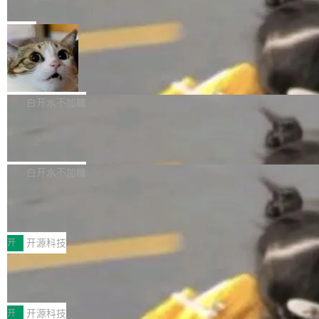
e” 和 Muse Spark 1.2 模型
mmit 之间的空隙里丢失了。 DeltaDB 要做的就
金额高达158.3亿美元，这一单项投入已经逼近
Meta 今天发布了两款 AI 产品：Muse Code，
是把这段空隙补上。 回退到任何一次编辑：Delt
微软同期总资本开支的四成。 与亚马逊、Alpha
一个在终端里运行的编程 agent；Muse Spark
局
aDB 捕获 commit 之间的每一次操作，...
bet、微软以及 Meta 等传统科技巨头相比，Spa
1.2，驱动这个 agent 的新模型。一句话概括：
ceXAI的资金消耗速度尤为引人瞩目。然而，支
美团开源 LoHoSearch，用知识图谱校
你可以用 curl -fsSL https://dev.meta.ai/install.
准 AI 能力认知
撑庞大支出的资金来源却呈现出截然不同的面
sh | bash 安装一个能在大项目里自动规划、写
机器出题的前提，是让机器拥有全局视野。整个
貌。数据显示，微软和 Meta 主要依托充沛的经
代码、验证结果的 AI 终端工具。 据介绍，Muse
构建流程可以分为四个环节：建图 → 控制难度
白开水不加糖
营现金流来覆盖资本开支，其资本支出覆盖率分
Code 是 Meta 的编程 agent 产品。它和市场上
→ 质量把关 → 数据概览。
别达到155% 和106%;而SpaceXAI的经营现金
腾讯开源 UCL-MPComm 通信库
已有的终端编程 agent 在设计理念上有几个明显
流仅能覆盖资本开支的12...
的差异点。 异步后台 agent：Muse Code 有一
腾讯网平团队宣布开源了 UCL-MPComm 通信
个主 agent 循环，外加一组后台 agent。这些后
库，并将作为transport接入Mooncake TENT。
白开水不加糖
台 agent...
该通信库针对AI Memory池化场景的数据传输需
CoStrict入选工信部2025人工智能应用
求进行了深度优化，能够实现数据中心内大规模
典型案例
计算节点间多种内存类型的高性能通信。 UCL-
近日，工信部科技司公示《2025人工智能应用典
MPComm将作为一种传输引擎接入Mooncake T
型案例入选名单》，深信服“面向企业研发场景的
开
开源科技
ENT，实现零拷贝传输性能提升30%、非零拷贝
开源 AI 编程平台 CoStrict 应用”凭借卓越的技术
传输性能最高提升5倍。UCL-MPComm底层基
深信服AI算力网关入选工信部人工智能
创新与落地成效成功入选。 全链路私有化部署，
应用典型案例！
于自研UCL-Engine通信引擎，后续腾讯网平将
助力企业AI研发安全落地 当前，越来越多企业已
前不久，工业和信息化部正式发布《2025年人工
持续开源更多基于UCL-Engine的高性能通信组
经开始引入 AI Coding 工具，通过调用公有云模
智能应用典型案例名单》，集中展示人工智能在
开
开源科技