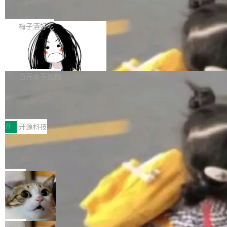
展开启新的篇章。
滞，过去三个月内没有任何条目完成更新，用户
如果你在 Spring Boot 里做过国际化，流程大概
提交的编辑请求也长期处于待处理状态。 Groki
是这样的：配 MessageSource 的 Bean、写 R
梅子酒好吃
pedia 于去年底上线，定位为由人工智能生成内
eloadableResourceBundleMessageSource、
容的百科平台，被马斯克视为传统众包百科网站
Apache Doris 4.1 全面增强 Iceberg：
声明 LocaleResolver、注册 LocaleChangeInt
支持 UPDATE、MERGE INTO 与 Iceb
维基百科的替代方案。Lawfare 调查发现，无论
erceptor…五六步之后才能看到第一行翻译文
Apache Doris 4.1 要补齐的，正是缺失的那一
erg V3
热门页面还是低关注度页面，均未出现近期更
本。 Solon 换了个方式。整个 i18n 模块围绕三
半。在已有查询能力的基础上，Doris 进一步支
白开水不加糖
新，相关问题并非局限于特定领域，而是在不同
个解析器、一个注解、一个工具类展开——没有
持了 UPDATE、DELETE、MERGE INTO 等数
主题和访问量页面中普遍存在。 调查人员最初认
XML、没有拦截器注册、没有样板配置。 资源
Testin XAgent：CIO智能测试落地指南
据修改操作、完整的表结构管理与分区演进，以
为，Grokipedia可能只是限...
文件的约定 把文件放到 resources/i18n/ 下： r
及 rewrite_data_files、expire_snapshots 等日
7月30日，TiD2026质量竞争力大会在北京中关
esources/i18n/messages.properties ...
常维护操作，并完整支持 Iceberg V3 格式。
村国家自主创新示范区会议中心开幕。本届大会
开
开源科技
由中关村智联软件服务业质量创新联盟主办，以
让非法状态不可表示：一篇关于 ADT
“智构可信·质创未来——AI原生时代的质量新范
的帖子在 Reddit 火了
式”为主题，直面AI从实验室走向规模化产业落地
有一种东西，一旦用过就回不去了。Alex Fedos
的核心质量命题。会上，《2026智能研发生产力
eev 管它叫"软件设计的基石"。 他说的东西不新
局
工具选型手册》发布，Testin云测的Testin XAge
鲜——代数数据类型（ADT），尤其是和类型
Cloudflare 开源内部企业 AI 平台 Clou
nt智能测试系统入选AI测试领域代表产品。对CI
（sum type）。但他说清楚了一件事：这不是类
dflare OS
O而言，这提示了一个转变：AI测试正在从效率
型系统的学术体操，是日常编码的思维方式。 文
Cloudflare 发布了一个开源项目 Cloudflare O
工具升级为企业的质量基础设施。 CIO面对的新
章从一个简单的例子切入。一个网站的深色主题
S。如果你只看官方博客，你会觉得这是又一
局