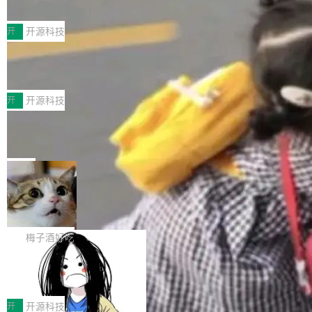
典型案例
计算节点间多种内存类型的高性能通信。 UCL-
近日，工信部科技司公示《2025人工智能应用典
MPComm将作为一种传输引擎接入Mooncake T
型案例入选名单》，深信服“面向企业研发场景的
开
开源科技
ENT，实现零拷贝传输性能提升30%、非零拷贝
开源 AI 编程平台 CoStrict 应用”凭借卓越的技术
传输性能最高提升5倍。UCL-MPComm底层基
深信服AI算力网关入选工信部人工智能
创新与落地成效成功入选。 全链路私有化部署，
应用典型案例！
于自研UCL-Engine通信引擎，后续腾讯网平将
助力企业AI研发安全落地 当前，越来越多企业已
前不久，工业和信息化部正式发布《2025年人工
持续开源更多基于UCL-Engine的高性能通信组
经开始引入 AI Coding 工具，通过调用公有云模
智能应用典型案例名单》，集中展示人工智能在
开
开源科技
件。 腾讯网平团队在UCL-MPComm中实现了一
型或企业内部部署模型提升研发效率。但随着 AI
各领域的应用成果，覆盖技术底座、行业赋能、
个独立于业务线程的全局通信引擎（Engine），
Jeff Dean 离开 Google：一个时代的结
Coding 从个人辅助工具逐步走向团队级、组织
产品应用、支撑保障、专题等五大方向。深信服
并实...
束，一个实验室的开始
级应用，企业在规模化落地过程中，对安全性、
AI算力网关（AI创新平台）成功入选！ 随着各行
Google 员工编号 20。MapReduce 作者之一。
可控性和代码质量提出了更高要求。 首先是数据
各业的Agent走向规模化建设，算力构成形态逐
Bigtable 作者之一。TensorFlow 的作者之一。
局
安全与合规要求。对于大多数普通研发场景，公
渐丰富，用户关注的重点也在发生变化：不只是
Gemini 的架构师。Google 首席科学家。 Jeff D
有云模型能够满足快速试用和效率提升的需求。
🔥 SolonCode v2026.8.4 发布：界面
让AI用起来，还要进一步看清混合算力时代下，
ean 在 Google 工作了 27 年后，宣布离职。 他
但对于金融、能源、医疗等对数据安全要求较...
字体可调、22 种语言、记忆搜索增强
Token花在哪里、算力是否被充分利用，以及持
不是一个人走。一同离开的还有 Sanjay Ghema
打开终端就能上岗的全中文编码智能体，这一轮
续增长的AI成本该如何优化。 深信服AI算力网关
wat（Google 员工编号 23，Jeff Dean 二十多
把「看得清、用母语、记得住」三件事一次补
梅子酒好吃
正是围绕这些实际问题，从Token治理和成本治
年的编程搭档，MapReduce 和 Bigtable 的共同
齐。 SolonCode 是什么 SolonCode 是杭州无
理两个方面，让用户的每一份算力都看得清、管
作者）、Quoc Le（Google 大脑核心成员，Se
让“代码语义理解”深度释放AI Coding
耳科技研发的企业级终端编码智能体——一位全
得住、用得稳、省得下、更安全！ 一、从现在开
价值潜能：华为云码道（CodeArts）
q2Seq 和 DocAI 的共同发明人）以及 Oriol Vin
中文驱动的数字员工，自主理解需求、规划步
一、代码仓深度理解技术的作用与价值 在软件工
始，Token使用一目...
代码仓技术解析
yals（Gemini 联合负责人，AlphaSta...
骤、编写代码。不挑模型、不挑平台，curl 一行
程实践中，代码仓是企业核心知识资产的主要载
开
开源科技