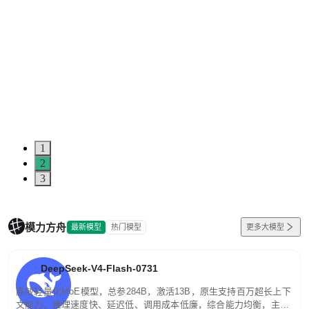
1
2
3
模力方舟
最新模型
热门模型
更多大模型
DeepSeek-V4-Flash-0731
高效轻量化MoE模型，总参284B，激活13B，原生支持百万超长上下
文能力。推理速度快、延迟低、调用成本低廉，综合能力均衡，主打