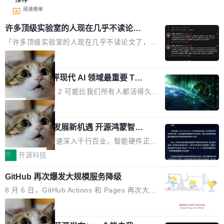
阅读榜单
许多顶级实验室的人现在几乎不读论文
了
「许多顶级实验室的人现在几乎不读论文了，而
且他们认为 ICLR/ICML/NeurIPS 充斥着大量过
局
度宣传和欺诈。」 OpenAI 研究员 Keller Jorda
xAI 前工程师评现代 AI 领域最重要 Top
n 这条推文引发了广泛讨论。他不是在说风凉
3 开源项目
话，他是说出了一个圈内人尽皆知但很少公开捅
Flash Attention 2 可能比我们所有人都活得久。
破的事实。 Jordan 随后补充了一句软化声明：
这句话不是来自某个技术博客，而是出自 Hieu
局
「我不认为这些会议上大部分论文都在过度宣传
Pham 的一条推文。Hieu Pham 是谁？他是 xAI
或造假。问题是，作为读者，如果你筛选出那些
共商智能硬件发展新机遇 开源鸿蒙智能
的早期工程师之一，在 Grok 训练基础设施团队
硬件开发者日杭州站即将举行
看起来最令人兴奋的论文，那它们大部分都是过
工作过。近日他在 X 上发了一条帖子，列出了他
随着万物智联加速深入千行百业，智能硬件正从
度宣传的。」 这才是真正的痛点。不是所有论文
认为现代 AI 领域最重要的三个开源项目。 第一
单点设备迈向智能化、网联化、协同化发展。作
开
开源科技
都有问题，是最吸引眼球的那批论文最有问题。
个名字毫无悬念：Flash Attention 2。 Hieu 的
为面向全场景、跨终端的分布式操作系统，开源
他引用的帖子来自 Mathew Shen，一位 ICLR 2
理由很具体。FA 系列不需要解释，但 FA2 是他
GitHub 再次爆发大规模服务降级
鸿蒙通过统一技术底座和分布式能力，为不同类
026 的读者：「看了篇 ...
认为最重要的一个——复杂度恰到好处，刚好能
型智能设备的开发、连接与互联提供关键支撑，
8 月 6 日，GitHub Actions 和 Pages 再次大规
驱动你去学 CuTe，但还没被那些"邪恶的" Hopp
也为产业链企业探索产品创新与商业增长打开新
模服务降级，Actions 完全不可用超过 5 小时，
局
er++ 优化所淹没，足够容易修改和适配。 更关
的空间。 8月14日，开源鸿蒙智能硬件开发者日
webhook 停发，连自托管 runner 也因调度层故
键的是 FA2 的持久性...