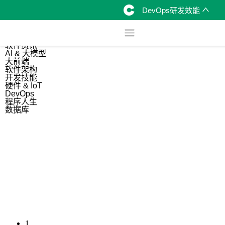
DevOps研发效能
综合
开源资讯
软件资讯
AI & 大模型
大前端
软件架构
开发技能
硬件 & IoT
DevOps
程序人生
数据库
1