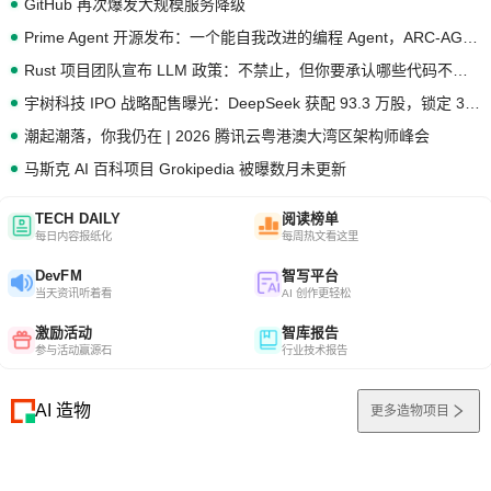
GitHub 再次爆发大规模服务降级
Prime Agent 开源发布：一个能自我改进的编程 Agent，ARC-AGI 3 超越人类专家基线
Rust 项目团队宣布 LLM 政策：不禁止，但你要承认哪些代码不是你写的
宇树科技 IPO 战略配售曝光：DeepSeek 获配 93.3 万股，锁定 36 个月
潮起潮落，你我仍在 | 2026 腾讯云粤港澳大湾区架构师峰会
马斯克 AI 百科项目 Grokipedia 被曝数月未更新
TECH DAILY
阅读榜单
每日内容报纸化
每周热文看这里
DevFM
智写平台
当天资讯听着看
AI 创作更轻松
激励活动
智库报告
参与活动赢源石
行业技术报告
AI 造物
更多造物项目