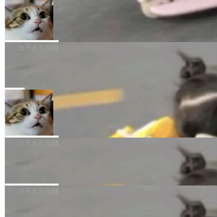
l 迁移或唤醒时，新宿主从 S3 恢复 SQLite 数据
te 17 Pro、OPPO K15，要么是vivo X300 E这
本控制系统。目前处于 Early Access 阶段。 De
库继续执行。存储库是持久化的唯一真相...
样的次旗舰。 Galaxy Z Fold8 Ultra / Z Fold8 /
SpaceXAI 单季资本开支达 183 亿美元
ltaDB 的核心思路直接写在 landing page 最显
Z Flip8三款折叠屏新机均在7月22日发布，且全
眼的位置：「Software is made between com
根据风险投资人Tomer Tunguz 博客（VC 分
部搭载骁龙8 Elite Gen5 for Galaxy，它们本该
mits」——软件是在 commit 之间写出来的。git
析）披露的最新分析与第二季度业绩报告，Spac
白开水不加糖
是7月性...
只记录了你提交的最终状态，但真正的工作过程
eXAI在上个季度的总资本支出飙升至183.7亿美
——打字、删改、试错、agent 对话——都在 co
Meta 发布终端编程 Agent“Muse Cod
元。其中，绝大部分资金被直接用于 AI 领域，
e” 和 Muse Spark 1.2 模型
mmit 之间的空隙里丢失了。 DeltaDB 要做的就
金额高达158.3亿美元，这一单项投入已经逼近
Meta 今天发布了两款 AI 产品：Muse Code，
是把这段空隙补上。 回退到任何一次编辑：Delt
微软同期总资本开支的四成。 与亚马逊、Alpha
一个在终端里运行的编程 agent；Muse Spark
局
aDB 捕获 commit 之间的每一次操作，...
bet、微软以及 Meta 等传统科技巨头相比，Spa
1.2，驱动这个 agent 的新模型。一句话概括：
ceXAI的资金消耗速度尤为引人瞩目。然而，支
美团开源 LoHoSearch，用知识图谱校
你可以用 curl -fsSL https://dev.meta.ai/install.
准 AI 能力认知
撑庞大支出的资金来源却呈现出截然不同的面
sh | bash 安装一个能在大项目里自动规划、写
机器出题的前提，是让机器拥有全局视野。整个
貌。数据显示，微软和 Meta 主要依托充沛的经
代码、验证结果的 AI 终端工具。 据介绍，Muse
构建流程可以分为四个环节：建图 → 控制难度
白开水不加糖
营现金流来覆盖资本开支，其资本支出覆盖率分
Code 是 Meta 的编程 agent 产品。它和市场上
→ 质量把关 → 数据概览。
别达到155% 和106%;而SpaceXAI的经营现金
已有的终端编程 agent 在设计理念上有几个明显
腾讯开源 UCL-MPComm 通信库
流仅能覆盖资本开支的12...
的差异点。 异步后台 agent：Muse Code 有一
腾讯网平团队宣布开源了 UCL-MPComm 通信
个主 agent 循环，外加一组后台 agent。这些后
库，并将作为transport接入Mooncake TENT。
白开水不加糖
台 agent...
该通信库针对AI Memory池化场景的数据传输需
CoStrict入选工信部2025人工智能应用
求进行了深度优化，能够实现数据中心内大规模