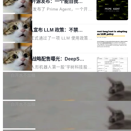
（OHDD：OpenHarmony Hardware Develope
Prime Agent 开源发布：一个能自我改
障无法工作。Pages、Copilot code review、C
进的编程 Agent，ARC-AGI 3 超越人类
r Day）将在杭州启航。活动面向智能硬件产业
opilot coding agent 全部受影响。从检测到完全
Prime Intellect 发布了 Prime Agent，一个开源
专家基线
链企业和开发者，邀请行业专家与资深技术顾
恢复，大约 12 小时。 这是 2026 年 8 月的第六
的编程 Agent Harness，核心设计围绕两个抽
局
问，围绕开源鸿蒙技术能力、设备适配、芯片适
起事故，其中四起与 AI/Copilot 服务相关。 Git
象：Recursive Language Model（RLM）和 C
配、功耗与稳定性调优、兼容性测评及统一互联
Hub 员工 kdaigle 在 HN 讨论中贴出了一组数
Rust 项目团队宣布 LLM 政策：不禁
ontinual Harness。在 ARC-AGI 3 基准测试
等内容展开系统讲解和实战交流，帮助企业进一
止，但你要承认哪些代码不是你写的
据：2025 年全年 10 亿次 commit。现在，每周
上，Prime Agent + Opus 5 的组合达到了 95.
Rust 语言项目正式通过了一项 LLM 使用政策，
步了解开源鸿蒙在智能...
2.75 亿次，全年预计 140 亿次。GitHub...
5% RHAE Best@1，超过了 ARC 报告的人类专
覆盖 rust-lang/rust 单一仓库的代码贡献。这不
局
家基线 95.4%。 不是又一个 coding agent 包装
是项目级别的官方立场，目前由五个团队采纳，
器 Prime Agent 的架构和市面上大多数 coding
宇树科技 IPO 战略配售曝光：DeepSe
但它可能是主流开源项目中关于 AI 辅助贡献最
ek 获配 93.3 万股，锁定 36 个月
agent 有本质区别。大多数 agent harness 的设
细致的一份规则。 政策的核心只有一句话：LLM
8月6日晚间，“人形机器人第一股”宇树科技股份
计是基于早期模型的能力—...
可以用来分析、提炼、审阅、建议，但不能用来
有限公司披露IPO发行价格及战略配售结果，杭
白开水不加糖
创作。 具体来说，LLM 生成的代码可以提交，
州深度求索人工智能基础技术研究有限公司（De
但必须满足五个条件：预先安排、非关键、高质
Docker 29.7.2 发布
epSeek）获配93.3399万股，按150.8元/股发行
量、充分测试、充分审查，并且必须披露。LLM
价格计算，认购金额约1.41亿元，股份锁定期为
Docker 29.7.2 现已发布，具体更新内容如下：
不得生成涉及安全性的关键变更，除非作者本身
36个月。 公告显示，本次宇树科技战略配售对
Bug fixes and enhancements 修复多次传递同
白开水不加糖
就是领域专家。即使如此，政策也"强烈不建
象主要包括长期投资机构、与公司业务具有战略
一环境变量时，docker service create和docker
议"这么做。 对于不披露的情况，审核者可以直
Apache Fluss 毕业成为顶级项目
合作关系或长期合作愿景的大型企业、科创板保
service update会发生 panic 的问题。docker/cl
接关闭 PR，无需解释。 政策作者 Jynn Ne...
荐人跟投子公司，以及公司高级管理人员和核心
i#7145 修复了 Docker Engine 29.7.0 中引入的
今年 7 月，Apache Fluss 的毕业提案在 Apach
员工参与设立的专项资产管理计划。其中，Dee