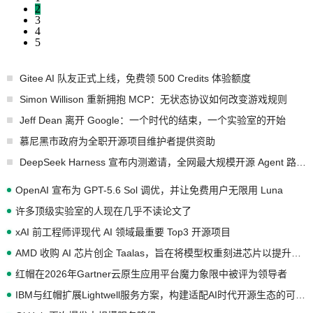
2
3
4
5
Gitee AI 队友正式上线，免费领 500 Credits 体验额度
Simon Willison 重新拥抱 MCP：无状态协议如何改变游戏规则
Jeff Dean 离开 Google：一个时代的结束，一个实验室的开始
慕尼黑市政府为全职开源项目维护者提供资助
DeepSeek Harness 宣布内测邀请，全网最大规模开源 Agent 路演现场诞生
OpenAI 宣布为 GPT-5.6 Sol 调优，并让免费用户无限用 Luna
许多顶级实验室的人现在几乎不读论文了
xAI 前工程师评现代 AI 领域最重要 Top3 开源项目
AMD 收购 AI 芯片创企 Taalas，旨在将模型权重刻进芯片以提升推理性能
红帽在2026年Gartner云原生应用平台魔力象限中被评为领导者
IBM与红帽扩展Lightwell服务方案，构建适配AI时代开源生态的可信基础设施