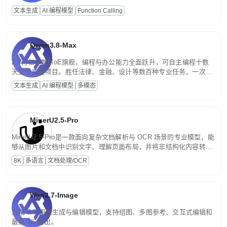
高并发、轻量化任务，适合日常对话、内容创作、基础 RAG、批量
文本生成
AI 编程模型
Function Calling
文案处理等普惠刚需场景。
Qwen3.8-Max
2.4万亿参数MoE旗舰，编程与办公能力全面跃升，可自主编程十数
天交付完整项目。胜任法律、金融、设计等数百种专业任务，一次对
话端到端交付生产级成果。原生视觉理解贯穿规划、执行与验证全流
文本生成
AI 编程模型
多模态
程，支持超长文档与长视频的深度语义解析。长程任务中自主规划与
闭环迭代，持续进化。
MinerU2.5-Pro
MinerU2.5-Pro是一款面向复杂文档解析与 OCR 场景的专业模型，能
够从图片和文档中识别文字、理解页面布局，并将非结构化内容转换
为便于存储、检索和二次处理的结构化结果。
8K
多语言
文档处理/OCR
Wan2.7-Image
万相 2.7 图像生成与编辑模型，支持组图、多图参考、交互式编辑和
最高 2K 输出。