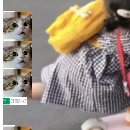
的帖子在 Reddit 火了
式”为主题，直面AI从实验室走向规模化产业落地
有一种东西，一旦用过就回不去了。Alex Fedos
的核心质量命题。会上，《2026智能研发生产力
eev 管它叫"软件设计的基石"。 他说的东西不新
局
工具选型手册》发布，Testin云测的Testin XAge
鲜——代数数据类型（ADT），尤其是和类型
nt智能测试系统入选AI测试领域代表产品。对CI
Cloudflare 开源内部企业 AI 平台 Clou
（sum type）。但他说清楚了一件事：这不是类
dflare OS
O而言，这提示了一个转变：AI测试正在从效率
型系统的学术体操，是日常编码的思维方式。 文
Cloudflare 发布了一个开源项目 Cloudflare O
工具升级为企业的质量基础设施。 CIO面对的新
章从一个简单的例子切入。一个网站的深色主题
S。如果你只看官方博客，你会觉得这是又一
局
现实 过去两年，CIO们的焦虑清单上多了两项：
设置，如果用布尔值 + 可空字段来表示——bool
个"AI 知识库 + 聊天机器人"——每个大厂都在
一是如何让大模型和智能体应用安全地从PoC走
ean 表示是否可切换，nullable 的默认模式、浅
Deno 团队开源 Celld，可自托管的分
做，没什么新鲜的。 但 Kenton Varda 在 Twitte
向生产，二是如何让测试团队跟得上AI应用...
布式 Durable Objects
色方案、深色方案——会产生大量无意义的组
r 上把事情说清楚了： 今天我们发布了 Cloudfla
Ryan Dahl 领导的 Deno 团队推出了最新开源项
合。方案缺了、配置冲突了、全 null 了。要知道
re OS，一个带连接器的聊天机器人，跟其他所
目 Celld，一个能在自己机器上运行 Cloudflare
局
哪些组合有效，作者说，你得靠"文档、校验、或
有科技公司做的一样。只不过，实际上它不一
Workers 和 Durable Objects 的守护进程。 设
者部落知识"。 换个写法。Rust 的 enum，两个
鲁大师7月新机性能/流畅/AI榜：vivo夺
样。这是 Sandstorm.io 的重制版，我十年前的
计思路很直接：每个对象是一个独立的 SQLite
变体：Switchable...
性能、流畅双第一，三星Galaxy Z系列
那个创业公司。不同的是，这次它构建在 Cloudf
数据库，按名称寻址，复制到你自己的 S3 兼容
2026年7月的手机市场，由于存储等硬件成本暴
新折叠缺席
lare Workers 上——我花了九年时间搭建的平台
存储库里。节点之间只通过这个存储库协调——
增，手机厂商的日子也不好过啊，新机速度明显
开
开源科技
——并且深度集成了 AI。这基本上是我十年秘密
没有控制平面，没有共识协议。每个对象自带一
放缓，因此硝烟味淡了许多。新机参数规格除开
计划的顶峰。 十年前，Ken...
Zed 推出 DeltaDB，一个记录 commit
个小型数据库，应用天然按分片构建，单个数据
高价的三星折叠（三星Galaxy Z Fold8 Ultra / Z
之间所有操作的版本控制系统
库的竞争和爆炸半径问题在设计层面就被消除
Fold8 / Z Flip8）外，其余要么是中低端机器，
Zed 编辑器团队发布了新项目——DeltaDB，一
了。 闲置的 cell 会休眠到几乎不占资源。当 cel
例如iQOO Z11i、REDMI Note 17、REDMI No
个在 git commit 之间记录每一次编辑操作的版
局