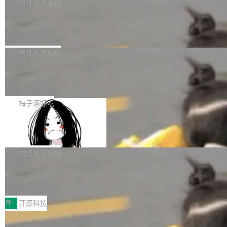
一个回归问题，该问题导致拉取镜像时会拒绝包
e 孵化器项目管理委员会（IPMC）投票中获得
白开水不加糖
pSeek作为与宇树科技具备战略合作关系的企
含绝对 hardlink 目标的镜像（此类镜像由某些镜
全票通过，随后获 Apache 软件基金会董事会批
业，获配股份数量占本次发行数量的2.31%。 除
马斯克 AI 百科项目 Grokipedia 被曝数
像构建工具生成）。moby/moby#53305 修复了
准。今天，Apache 软件基金会正式宣布 Apach
DeepSeek外，腾讯旗下上海启善投资有限公司
月未更新
Docker Engine 29.7.0 中引入的一个回归问
e Fluss 孵化毕业，成为 Apache 顶级项目（TL
埃隆·马斯克推出的AI百科项目 Grokipedia 被曝
获配9...
题，该问题可能导致在旧版 Linux 内核...
P）！这一里程碑不仅标志着 Fluss 迈入新的发
长期停止内容更新，未能实现其作为“AI版维基百
白开水不加糖
展阶段，也将进一步推动流式存储、实时湖仓与
科”替代品的目标。 据 Lawfare 最新调查，自今
AI 数据基础加速融合，为实时数据基础设施的发
Solon I18n：三种解析器，零样板代码
年4月以来，Grokipedia 页面更新功能基本停
展开启新的篇章。
滞，过去三个月内没有任何条目完成更新，用户
如果你在 Spring Boot 里做过国际化，流程大概
提交的编辑请求也长期处于待处理状态。 Groki
是这样的：配 MessageSource 的 Bean、写 R
梅子酒好吃
pedia 于去年底上线，定位为由人工智能生成内
eloadableResourceBundleMessageSource、
容的百科平台，被马斯克视为传统众包百科网站
Apache Doris 4.1 全面增强 Iceberg：
声明 LocaleResolver、注册 LocaleChangeInt
支持 UPDATE、MERGE INTO 与 Iceb
维基百科的替代方案。Lawfare 调查发现，无论
erceptor…五六步之后才能看到第一行翻译文
Apache Doris 4.1 要补齐的，正是缺失的那一
erg V3
热门页面还是低关注度页面，均未出现近期更
本。 Solon 换了个方式。整个 i18n 模块围绕三
半。在已有查询能力的基础上，Doris 进一步支
白开水不加糖
新，相关问题并非局限于特定领域，而是在不同
个解析器、一个注解、一个工具类展开——没有
持了 UPDATE、DELETE、MERGE INTO 等数
主题和访问量页面中普遍存在。 调查人员最初认
XML、没有拦截器注册、没有样板配置。 资源
Testin XAgent：CIO智能测试落地指南
据修改操作、完整的表结构管理与分区演进，以
为，Grokipedia可能只是限...
文件的约定 把文件放到 resources/i18n/ 下： r
及 rewrite_data_files、expire_snapshots 等日
7月30日，TiD2026质量竞争力大会在北京中关
esources/i18n/messages.properties ...
常维护操作，并完整支持 Iceberg V3 格式。
村国家自主创新示范区会议中心开幕。本届大会
开
开源科技
由中关村智联软件服务业质量创新联盟主办，以
让非法状态不可表示：一篇关于 ADT
“智构可信·质创未来——AI原生时代的质量新范