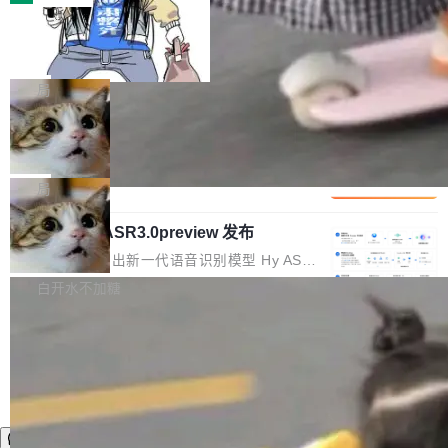
装完即用。 开源地址：Gitee · GitCode · GitHu
体。企业级代码仓库通常包含数十万乃至数百万
b 安装 支持 Java 8+（8~26）、macOS / Linu
一条“删库”命令跑 17 小时，算法工程
个文件，其规模远超单次模型调用可承载的上下
师删光 89TB 数据只为干私活
x / Windows / Harmony PC。 # macOS / Linu
文窗口。随着项目规模的持续扩张与代码历史的
最高人民检察院8月4日公布了一起案件：北京一
x / Harmony PC curl -fsSL https://solon.noea
不断累积，代码仓中的模块关系、接口契约、业
名90后算法工程师王某，为了给自己接的私活腾
局
r.org/solon...
务逻辑等关键信息往往分散于数十乃至数百个文
服务器空间，删光了公司AI游戏部门的全部核心
件之中，形成高度复杂的知识关联网络。传统的
Cloudflare 分享推理优化实践：KV ca
数据。 王某2024年1月入职东城区某科技公司AI
che 量化 + 权重压缩，吞吐量提升 4
代码检索手段（如关键词匹配、目录遍历）仅能
短剧部门，有互联网大厂背景。在公司内部架构
Kimi 和 GLM 是当前最强的大模型系列之一，但
1%，成本降 30%
在语法层面完成文本定位，难以触及代码的语义
调整期间，部门三次通知全员将数据从A集群迁
它们有一个共同的问题：太吃显存了。月之暗面
局
内涵与结构关联，导致开发者使用代码智能体在
移到B集群，王某都回复了"收到"。 他没有迁移
的 Kimi K 系列和智谱的 GLM 都是长上下文、M
理解大规模代码仓时面临显著"代码仓理解"瓶
数据。2024年9月3日下午4点，他使用此前登录
腾讯混元 Hy ASR3.0preview 发布
oE 架构的大模型，好用到让人上瘾，但 GPU 显
颈。 代码仓深度理解服务（以下简称" CodeBas
的账号密码进入A集群，输入了一条被程序员圈
存永远不够用。 Cloudflare 的 Workers AI 团队
腾讯混元正式推出新一代语音识别模型 Hy ASR
e深度理解服务"）是华为云码道（CodeA...
称为"删库跑路"的命令——最高管理员权限、无
一直在跑这些模型的推理。他们在官方博客上发
3.0preview。基于最新一代大语言模型 Hy3 的
白开水不加糖
需确认、强制递归删除。17个小时后，运维人员
了一篇技术文章，详细拆解了三种让大模型在 G
语言理解能力，以及融合了高精度语音识别与深
发现异常并中止进程时，89TB数据已经没了。
PU 上跑得更省、更快的技术手段——KV cache
度语义理解能力，实现了语音识别能力的全面升
删掉的是AI游戏部门的全部开发文件，包括公司
量化、模型权重压缩、以及共享 KV cache 的完
级。 根据介绍，Hy ASR3.0preview 目标在于：
自研的多个文生3D和...
整性保护。效果是：吞吐量提升 41%，每 token
让语音识别不再只是听清，而是真正听懂。通过
成本降低 30%，精度不变。 FP8 省的不仅是显
先理解你的语境和意图，再把准确的文字直接给
存 KV cache 是推理时最吃显...
到你。从“逐字转写、单点优化”演进为“理解语