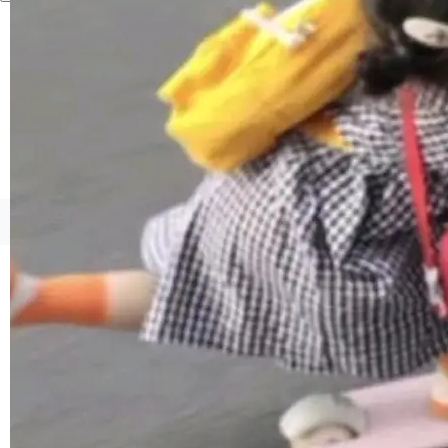
境、兼容场景、一键直出”。 Hy ASR 3.0 previe
w 不要求标准普通话，方言识别覆盖粤语、吴语
等 10 大方言片区和 20 余个二级小片区。在开
源评测集中，Hy ASR 3.0 preview 在多语种的
WER（...
©OSCHINA(OSChina.NET)
京ICP备2025119063号