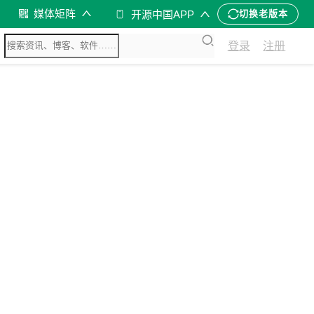
媒体矩阵
开源中国APP
切换老版本
登录
注册