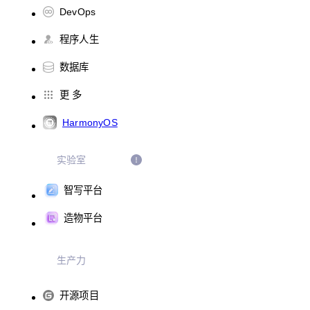
DevOps
程序人生
数据库
更 多
HarmonyOS
实验室
智写平台
造物平台
生产力
开源项目