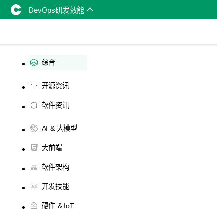
DevOps研发效能
综合
开源资讯
软件资讯
AI & 大模型
大前端
软件架构
开发技能
硬件 & IoT