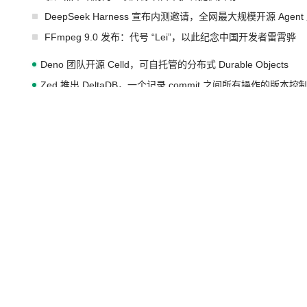
DeepSeek Harness 宣布内测邀请，全网最大规模开源 Age
FFmpeg 9.0 发布：代号 “Lei”，以此纪念中国开发者雷霄骅
Deno 团队开源 Celld，可自托管的分布式 Durable Objects
Zed 推出 DeltaDB，一个记录 commit 之间所有操作的版本控
SpaceXAI 单季资本开支达 183 亿美元
小米正式开源自研具身基座模型 Xiaomi-Robotics-1
Meta 发布终端编程 Agent“Muse Code” 和 Muse Spark 1.2 
字节发布 SeedRealtime 音视频全双工大模型
DeepSeek 将上调 API 定价，涨幅较大
腾讯开源 UCL-MPComm 通信库
跳出 Fatjar 的束缚：Solon 插件的体外扩展（E-Spi）与热插拔（
Mike Pall 删标签，Hisham 发声：Lua 生态该不该告别永远
Jeff Dean 离开 Google：一个时代的结束，一个实验室的开始
中国开源 AI 模型将豁免美国政府安全审查