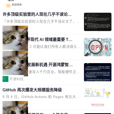
阅读榜单
许多顶级实验室的人现在几乎不读论文
了
「许多顶级实验室的人现在几乎不读论文了，而
且他们认为 ICLR/ICML/NeurIPS 充斥着大量过
局
度宣传和欺诈。」 OpenAI 研究员 Keller Jorda
xAI 前工程师评现代 AI 领域最重要 Top
n 这条推文引发了广泛讨论。他不是在说风凉
3 开源项目
话，他是说出了一个圈内人尽皆知但很少公开捅
Flash Attention 2 可能比我们所有人都活得久。
破的事实。 Jordan 随后补充了一句软化声明：
这句话不是来自某个技术博客，而是出自 Hieu
局
「我不认为这些会议上大部分论文都在过度宣传
Pham 的一条推文。Hieu Pham 是谁？他是 xAI
或造假。问题是，作为读者，如果你筛选出那些
共商智能硬件发展新机遇 开源鸿蒙智能
的早期工程师之一，在 Grok 训练基础设施团队
硬件开发者日杭州站即将举行
看起来最令人兴奋的论文，那它们大部分都是过
工作过。近日他在 X 上发了一条帖子，列出了他
随着万物智联加速深入千行百业，智能硬件正从
度宣传的。」 这才是真正的痛点。不是所有论文
认为现代 AI 领域最重要的三个开源项目。 第一
单点设备迈向智能化、网联化、协同化发展。作
开
开源科技
都有问题，是最吸引眼球的那批论文最有问题。
个名字毫无悬念：Flash Attention 2。 Hieu 的
为面向全场景、跨终端的分布式操作系统，开源
他引用的帖子来自 Mathew Shen，一位 ICLR 2
理由很具体。FA 系列不需要解释，但 FA2 是他
GitHub 再次爆发大规模服务降级
鸿蒙通过统一技术底座和分布式能力，为不同类
026 的读者：「看了篇 ...
认为最重要的一个——复杂度恰到好处，刚好能
型智能设备的开发、连接与互联提供关键支撑，
8 月 6 日，GitHub Actions 和 Pages 再次大规
驱动你去学 CuTe，但还没被那些"邪恶的" Hopp
也为产业链企业探索产品创新与商业增长打开新
模服务降级，Actions 完全不可用超过 5 小时，
局
er++ 优化所淹没，足够容易修改和适配。 更关
的空间。 8月14日，开源鸿蒙智能硬件开发者日
webhook 停发，连自托管 runner 也因调度层故
键的是 FA2 的持久性...