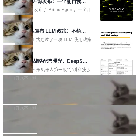
（OHDD：OpenHarmony Hardware Develope
Prime Agent 开源发布：一个能自我改
障无法工作。Pages、Copilot code review、C
进的编程 Agent，ARC-AGI 3 超越人类
r Day）将在杭州启航。活动面向智能硬件产业
opilot coding agent 全部受影响。从检测到完全
Prime Intellect 发布了 Prime Agent，一个开源
专家基线
链企业和开发者，邀请行业专家与资深技术顾
恢复，大约 12 小时。 这是 2026 年 8 月的第六
的编程 Agent Harness，核心设计围绕两个抽
局
问，围绕开源鸿蒙技术能力、设备适配、芯片适
起事故，其中四起与 AI/Copilot 服务相关。 Git
象：Recursive Language Model（RLM）和 C
配、功耗与稳定性调优、兼容性测评及统一互联
Hub 员工 kdaigle 在 HN 讨论中贴出了一组数
Rust 项目团队宣布 LLM 政策：不禁
ontinual Harness。在 ARC-AGI 3 基准测试
等内容展开系统讲解和实战交流，帮助企业进一
止，但你要承认哪些代码不是你写的
据：2025 年全年 10 亿次 commit。现在，每周
上，Prime Agent + Opus 5 的组合达到了 95.
Rust 语言项目正式通过了一项 LLM 使用政策，
步了解开源鸿蒙在智能...
2.75 亿次，全年预计 140 亿次。GitHub...
5% RHAE Best@1，超过了 ARC 报告的人类专
覆盖 rust-lang/rust 单一仓库的代码贡献。这不
局
家基线 95.4%。 不是又一个 coding agent 包装
是项目级别的官方立场，目前由五个团队采纳，
器 Prime Agent 的架构和市面上大多数 coding
宇树科技 IPO 战略配售曝光：DeepSe
但它可能是主流开源项目中关于 AI 辅助贡献最
ek 获配 93.3 万股，锁定 36 个月
agent 有本质区别。大多数 agent harness 的设
细致的一份规则。 政策的核心只有一句话：LLM
8月6日晚间，“人形机器人第一股”宇树科技股份
计是基于早期模型的能力—...
可以用来分析、提炼、审阅、建议，但不能用来
有限公司披露IPO发行价格及战略配售结果，杭
白开水不加糖
创作。 具体来说，LLM 生成的代码可以提交，
州深度求索人工智能基础技术研究有限公司（De
但必须满足五个条件：预先安排、非关键、高质
Docker 29.7.2 发布
epSeek）获配93.3399万股，按150.8元/股发行
量、充分测试、充分审查，并且必须披露。LLM
价格计算，认购金额约1.41亿元，股份锁定期为
Docker 29.7.2 现已发布，具体更新内容如下：
不得生成涉及安全性的关键变更，除非作者本身
36个月。 公告显示，本次宇树科技战略配售对
Bug fixes and enhancements 修复多次传递同
白开水不加糖
就是领域专家。即使如此，政策也"强烈不建
象主要包括长期投资机构、与公司业务具有战略
一环境变量时，docker service create和docker
议"这么做。 对于不披露的情况，审核者可以直
Apache Fluss 毕业成为顶级项目
合作关系或长期合作愿景的大型企业、科创板保
service update会发生 panic 的问题。docker/cl
接关闭 PR，无需解释。 政策作者 Jynn Ne...
荐人跟投子公司，以及公司高级管理人员和核心
i#7145 修复了 Docker Engine 29.7.0 中引入的
今年 7 月，Apache Fluss 的毕业提案在 Apach
员工参与设立的专项资产管理计划。其中，Dee