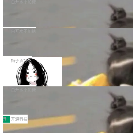
一个回归问题，该问题导致拉取镜像时会拒绝包
e 孵化器项目管理委员会（IPMC）投票中获得
白开水不加糖
pSeek作为与宇树科技具备战略合作关系的企
含绝对 hardlink 目标的镜像（此类镜像由某些镜
全票通过，随后获 Apache 软件基金会董事会批
业，获配股份数量占本次发行数量的2.31%。 除
马斯克 AI 百科项目 Grokipedia 被曝数
像构建工具生成）。moby/moby#53305 修复了
准。今天，Apache 软件基金会正式宣布 Apach
DeepSeek外，腾讯旗下上海启善投资有限公司
月未更新
Docker Engine 29.7.0 中引入的一个回归问
e Fluss 孵化毕业，成为 Apache 顶级项目（TL
埃隆·马斯克推出的AI百科项目 Grokipedia 被曝
获配9...
题，该问题可能导致在旧版 Linux 内核...
P）！这一里程碑不仅标志着 Fluss 迈入新的发
长期停止内容更新，未能实现其作为“AI版维基百
白开水不加糖
展阶段，也将进一步推动流式存储、实时湖仓与
科”替代品的目标。 据 Lawfare 最新调查，自今
AI 数据基础加速融合，为实时数据基础设施的发
Solon I18n：三种解析器，零样板代码
年4月以来，Grokipedia 页面更新功能基本停
展开启新的篇章。
滞，过去三个月内没有任何条目完成更新，用户
如果你在 Spring Boot 里做过国际化，流程大概
提交的编辑请求也长期处于待处理状态。 Groki
是这样的：配 MessageSource 的 Bean、写 R
梅子酒好吃
pedia 于去年底上线，定位为由人工智能生成内
eloadableResourceBundleMessageSource、
容的百科平台，被马斯克视为传统众包百科网站
Apache Doris 4.1 全面增强 Iceberg：
声明 LocaleResolver、注册 LocaleChangeInt
支持 UPDATE、MERGE INTO 与 Iceb
维基百科的替代方案。Lawfare 调查发现，无论
erceptor…五六步之后才能看到第一行翻译文
Apache Doris 4.1 要补齐的，正是缺失的那一
erg V3
热门页面还是低关注度页面，均未出现近期更
本。 Solon 换了个方式。整个 i18n 模块围绕三
半。在已有查询能力的基础上，Doris 进一步支
白开水不加糖
新，相关问题并非局限于特定领域，而是在不同
个解析器、一个注解、一个工具类展开——没有
持了 UPDATE、DELETE、MERGE INTO 等数
主题和访问量页面中普遍存在。 调查人员最初认
XML、没有拦截器注册、没有样板配置。 资源
Testin XAgent：CIO智能测试落地指南
据修改操作、完整的表结构管理与分区演进，以
为，Grokipedia可能只是限...
文件的约定 把文件放到 resources/i18n/ 下： r
及 rewrite_data_files、expire_snapshots 等日
7月30日，TiD2026质量竞争力大会在北京中关
esources/i18n/messages.properties ...
常维护操作，并完整支持 Iceberg V3 格式。
村国家自主创新示范区会议中心开幕。本届大会
开
开源科技
由中关村智联软件服务业质量创新联盟主办，以
让非法状态不可表示：一篇关于 ADT
“智构可信·质创未来——AI原生时代的质量新范