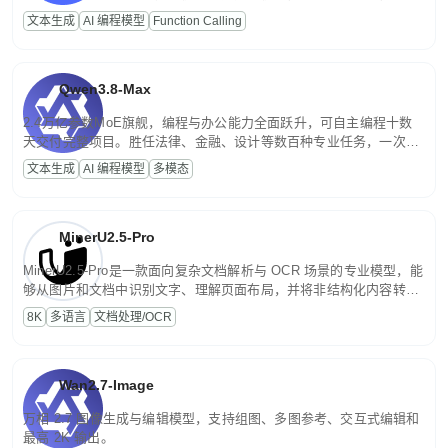
高并发、轻量化任务，适合日常对话、内容创作、基础 RAG、批量
文本生成
AI 编程模型
Function Calling
文案处理等普惠刚需场景。
Qwen3.8-Max
2.4万亿参数MoE旗舰，编程与办公能力全面跃升，可自主编程十数
天交付完整项目。胜任法律、金融、设计等数百种专业任务，一次对
话端到端交付生产级成果。原生视觉理解贯穿规划、执行与验证全流
文本生成
AI 编程模型
多模态
程，支持超长文档与长视频的深度语义解析。长程任务中自主规划与
闭环迭代，持续进化。
MinerU2.5-Pro
MinerU2.5-Pro是一款面向复杂文档解析与 OCR 场景的专业模型，能
够从图片和文档中识别文字、理解页面布局，并将非结构化内容转换
为便于存储、检索和二次处理的结构化结果。
8K
多语言
文档处理/OCR
Wan2.7-Image
万相 2.7 图像生成与编辑模型，支持组图、多图参考、交互式编辑和
最高 2K 输出。