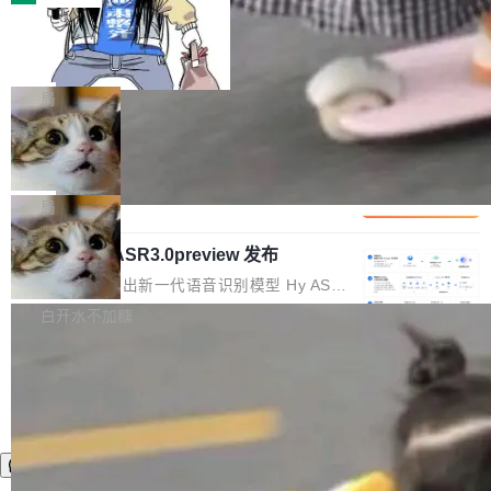
装完即用。 开源地址：Gitee · GitCode · GitHu
体。企业级代码仓库通常包含数十万乃至数百万
b 安装 支持 Java 8+（8~26）、macOS / Linu
一条“删库”命令跑 17 小时，算法工程
个文件，其规模远超单次模型调用可承载的上下
师删光 89TB 数据只为干私活
x / Windows / Harmony PC。 # macOS / Linu
文窗口。随着项目规模的持续扩张与代码历史的
最高人民检察院8月4日公布了一起案件：北京一
x / Harmony PC curl -fsSL https://solon.noea
不断累积，代码仓中的模块关系、接口契约、业
名90后算法工程师王某，为了给自己接的私活腾
局
r.org/solon...
务逻辑等关键信息往往分散于数十乃至数百个文
服务器空间，删光了公司AI游戏部门的全部核心
件之中，形成高度复杂的知识关联网络。传统的
Cloudflare 分享推理优化实践：KV ca
数据。 王某2024年1月入职东城区某科技公司AI
che 量化 + 权重压缩，吞吐量提升 4
代码检索手段（如关键词匹配、目录遍历）仅能
短剧部门，有互联网大厂背景。在公司内部架构
Kimi 和 GLM 是当前最强的大模型系列之一，但
1%，成本降 30%
在语法层面完成文本定位，难以触及代码的语义
调整期间，部门三次通知全员将数据从A集群迁
它们有一个共同的问题：太吃显存了。月之暗面
局
内涵与结构关联，导致开发者使用代码智能体在
移到B集群，王某都回复了"收到"。 他没有迁移
的 Kimi K 系列和智谱的 GLM 都是长上下文、M
理解大规模代码仓时面临显著"代码仓理解"瓶
数据。2024年9月3日下午4点，他使用此前登录
腾讯混元 Hy ASR3.0preview 发布
oE 架构的大模型，好用到让人上瘾，但 GPU 显
颈。 代码仓深度理解服务（以下简称" CodeBas
的账号密码进入A集群，输入了一条被程序员圈
存永远不够用。 Cloudflare 的 Workers AI 团队
腾讯混元正式推出新一代语音识别模型 Hy ASR
e深度理解服务"）是华为云码道（CodeA...
称为"删库跑路"的命令——最高管理员权限、无
一直在跑这些模型的推理。他们在官方博客上发
3.0preview。基于最新一代大语言模型 Hy3 的
白开水不加糖
需确认、强制递归删除。17个小时后，运维人员
了一篇技术文章，详细拆解了三种让大模型在 G
语言理解能力，以及融合了高精度语音识别与深
发现异常并中止进程时，89TB数据已经没了。
PU 上跑得更省、更快的技术手段——KV cache
度语义理解能力，实现了语音识别能力的全面升
删掉的是AI游戏部门的全部开发文件，包括公司
量化、模型权重压缩、以及共享 KV cache 的完
级。 根据介绍，Hy ASR3.0preview 目标在于：
自研的多个文生3D和...
整性保护。效果是：吞吐量提升 41%，每 token
让语音识别不再只是听清，而是真正听懂。通过
成本降低 30%，精度不变。 FP8 省的不仅是显
先理解你的语境和意图，再把准确的文字直接给
存 KV cache 是推理时最吃显...
到你。从“逐字转写、单点优化”演进为“理解语