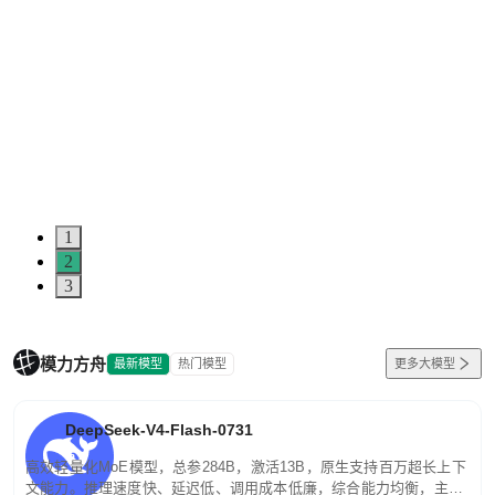
1
2
3
模力方舟
最新模型
热门模型
更多大模型
DeepSeek-V4-Flash-0731
高效轻量化MoE模型，总参284B，激活13B，原生支持百万超长上下
文能力。推理速度快、延迟低、调用成本低廉，综合能力均衡，主打