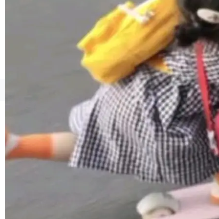
境、兼容场景、一键直出”。 Hy ASR 3.0 previe
w 不要求标准普通话，方言识别覆盖粤语、吴语
等 10 大方言片区和 20 余个二级小片区。在开
源评测集中，Hy ASR 3.0 preview 在多语种的
WER（...
©OSCHINA(OSChina.NET)
京ICP备2025119063号