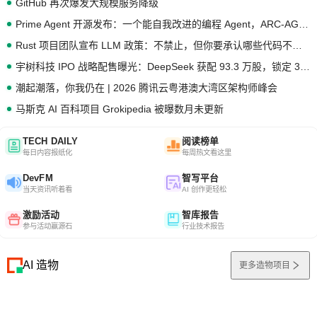
GitHub 再次爆发大规模服务降级
Prime Agent 开源发布：一个能自我改进的编程 Agent，ARC-AGI 3 超越人类专家基线
Rust 项目团队宣布 LLM 政策：不禁止，但你要承认哪些代码不是你写的
宇树科技 IPO 战略配售曝光：DeepSeek 获配 93.3 万股，锁定 36 个月
潮起潮落，你我仍在 | 2026 腾讯云粤港澳大湾区架构师峰会
马斯克 AI 百科项目 Grokipedia 被曝数月未更新
TECH DAILY
阅读榜单
每日内容报纸化
每周热文看这里
DevFM
智写平台
当天资讯听着看
AI 创作更轻松
激励活动
智库报告
参与活动赢源石
行业技术报告
AI 造物
更多造物项目