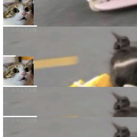
l 迁移或唤醒时，新宿主从 S3 恢复 SQLite 数据
te 17 Pro、OPPO K15，要么是vivo X300 E这
本控制系统。目前处于 Early Access 阶段。 De
库继续执行。存储库是持久化的唯一真相...
样的次旗舰。 Galaxy Z Fold8 Ultra / Z Fold8 /
SpaceXAI 单季资本开支达 183 亿美元
ltaDB 的核心思路直接写在 landing page 最显
Z Flip8三款折叠屏新机均在7月22日发布，且全
眼的位置：「Software is made between com
根据风险投资人Tomer Tunguz 博客（VC 分
部搭载骁龙8 Elite Gen5 for Galaxy，它们本该
mits」——软件是在 commit 之间写出来的。git
析）披露的最新分析与第二季度业绩报告，Spac
白开水不加糖
是7月性...
只记录了你提交的最终状态，但真正的工作过程
eXAI在上个季度的总资本支出飙升至183.7亿美
——打字、删改、试错、agent 对话——都在 co
Meta 发布终端编程 Agent“Muse Cod
元。其中，绝大部分资金被直接用于 AI 领域，
e” 和 Muse Spark 1.2 模型
mmit 之间的空隙里丢失了。 DeltaDB 要做的就
金额高达158.3亿美元，这一单项投入已经逼近
Meta 今天发布了两款 AI 产品：Muse Code，
是把这段空隙补上。 回退到任何一次编辑：Delt
微软同期总资本开支的四成。 与亚马逊、Alpha
一个在终端里运行的编程 agent；Muse Spark
局
aDB 捕获 commit 之间的每一次操作，...
bet、微软以及 Meta 等传统科技巨头相比，Spa
1.2，驱动这个 agent 的新模型。一句话概括：
ceXAI的资金消耗速度尤为引人瞩目。然而，支
美团开源 LoHoSearch，用知识图谱校
你可以用 curl -fsSL https://dev.meta.ai/install.
准 AI 能力认知
撑庞大支出的资金来源却呈现出截然不同的面
sh | bash 安装一个能在大项目里自动规划、写
机器出题的前提，是让机器拥有全局视野。整个
貌。数据显示，微软和 Meta 主要依托充沛的经
代码、验证结果的 AI 终端工具。 据介绍，Muse
构建流程可以分为四个环节：建图 → 控制难度
白开水不加糖
营现金流来覆盖资本开支，其资本支出覆盖率分
Code 是 Meta 的编程 agent 产品。它和市场上
→ 质量把关 → 数据概览。
别达到155% 和106%;而SpaceXAI的经营现金
已有的终端编程 agent 在设计理念上有几个明显
腾讯开源 UCL-MPComm 通信库
流仅能覆盖资本开支的12...
的差异点。 异步后台 agent：Muse Code 有一
腾讯网平团队宣布开源了 UCL-MPComm 通信
个主 agent 循环，外加一组后台 agent。这些后
库，并将作为transport接入Mooncake TENT。
白开水不加糖
台 agent...
该通信库针对AI Memory池化场景的数据传输需
CoStrict入选工信部2025人工智能应用
求进行了深度优化，能够实现数据中心内大规模