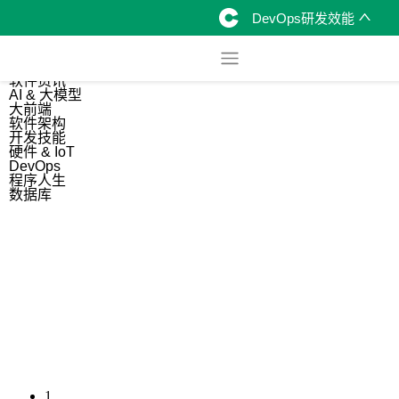
DevOps研发效能
综合
开源资讯
软件资讯
AI & 大模型
大前端
软件架构
开发技能
硬件 & IoT
DevOps
程序人生
数据库
1