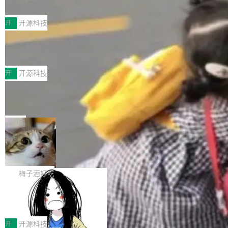
典型案例
计算节点间多种内存类型的高性能通信。 UCL-
近日，工信部科技司公示《2025人工智能应用典
MPComm将作为一种传输引擎接入Mooncake T
型案例入选名单》，深信服“面向企业研发场景的
开
开源科技
ENT，实现零拷贝传输性能提升30%、非零拷贝
开源 AI 编程平台 CoStrict 应用”凭借卓越的技术
传输性能最高提升5倍。UCL-MPComm底层基
深信服AI算力网关入选工信部人工智能
创新与落地成效成功入选。 全链路私有化部署，
应用典型案例！
于自研UCL-Engine通信引擎，后续腾讯网平将
助力企业AI研发安全落地 当前，越来越多企业已
前不久，工业和信息化部正式发布《2025年人工
持续开源更多基于UCL-Engine的高性能通信组
经开始引入 AI Coding 工具，通过调用公有云模
智能应用典型案例名单》，集中展示人工智能在
开
开源科技
件。 腾讯网平团队在UCL-MPComm中实现了一
型或企业内部部署模型提升研发效率。但随着 AI
各领域的应用成果，覆盖技术底座、行业赋能、
个独立于业务线程的全局通信引擎（Engine），
Jeff Dean 离开 Google：一个时代的结
Coding 从个人辅助工具逐步走向团队级、组织
产品应用、支撑保障、专题等五大方向。深信服
并实...
束，一个实验室的开始
级应用，企业在规模化落地过程中，对安全性、
AI算力网关（AI创新平台）成功入选！ 随着各行
Google 员工编号 20。MapReduce 作者之一。
可控性和代码质量提出了更高要求。 首先是数据
各业的Agent走向规模化建设，算力构成形态逐
Bigtable 作者之一。TensorFlow 的作者之一。
局
安全与合规要求。对于大多数普通研发场景，公
渐丰富，用户关注的重点也在发生变化：不只是
Gemini 的架构师。Google 首席科学家。 Jeff D
有云模型能够满足快速试用和效率提升的需求。
🔥 SolonCode v2026.8.4 发布：界面
让AI用起来，还要进一步看清混合算力时代下，
ean 在 Google 工作了 27 年后，宣布离职。 他
但对于金融、能源、医疗等对数据安全要求较...
字体可调、22 种语言、记忆搜索增强
Token花在哪里、算力是否被充分利用，以及持
不是一个人走。一同离开的还有 Sanjay Ghema
打开终端就能上岗的全中文编码智能体，这一轮
续增长的AI成本该如何优化。 深信服AI算力网关
wat（Google 员工编号 23，Jeff Dean 二十多
把「看得清、用母语、记得住」三件事一次补
梅子酒好吃
正是围绕这些实际问题，从Token治理和成本治
年的编程搭档，MapReduce 和 Bigtable 的共同
齐。 SolonCode 是什么 SolonCode 是杭州无
理两个方面，让用户的每一份算力都看得清、管
作者）、Quoc Le（Google 大脑核心成员，Se
让“代码语义理解”深度释放AI Coding
耳科技研发的企业级终端编码智能体——一位全
得住、用得稳、省得下、更安全！ 一、从现在开
价值潜能：华为云码道（CodeArts）
q2Seq 和 DocAI 的共同发明人）以及 Oriol Vin
中文驱动的数字员工，自主理解需求、规划步
一、代码仓深度理解技术的作用与价值 在软件工
始，Token使用一目...
代码仓技术解析
yals（Gemini 联合负责人，AlphaSta...
骤、编写代码。不挑模型、不挑平台，curl 一行
程实践中，代码仓是企业核心知识资产的主要载
开
开源科技