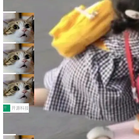
的帖子在 Reddit 火了
式”为主题，直面AI从实验室走向规模化产业落地
有一种东西，一旦用过就回不去了。Alex Fedos
的核心质量命题。会上，《2026智能研发生产力
eev 管它叫"软件设计的基石"。 他说的东西不新
局
工具选型手册》发布，Testin云测的Testin XAge
鲜——代数数据类型（ADT），尤其是和类型
nt智能测试系统入选AI测试领域代表产品。对CI
Cloudflare 开源内部企业 AI 平台 Clou
（sum type）。但他说清楚了一件事：这不是类
dflare OS
O而言，这提示了一个转变：AI测试正在从效率
型系统的学术体操，是日常编码的思维方式。 文
Cloudflare 发布了一个开源项目 Cloudflare O
工具升级为企业的质量基础设施。 CIO面对的新
章从一个简单的例子切入。一个网站的深色主题
S。如果你只看官方博客，你会觉得这是又一
局
现实 过去两年，CIO们的焦虑清单上多了两项：
设置，如果用布尔值 + 可空字段来表示——bool
个"AI 知识库 + 聊天机器人"——每个大厂都在
一是如何让大模型和智能体应用安全地从PoC走
ean 表示是否可切换，nullable 的默认模式、浅
Deno 团队开源 Celld，可自托管的分
做，没什么新鲜的。 但 Kenton Varda 在 Twitte
向生产，二是如何让测试团队跟得上AI应用...
布式 Durable Objects
色方案、深色方案——会产生大量无意义的组
r 上把事情说清楚了： 今天我们发布了 Cloudfla
Ryan Dahl 领导的 Deno 团队推出了最新开源项
合。方案缺了、配置冲突了、全 null 了。要知道
re OS，一个带连接器的聊天机器人，跟其他所
目 Celld，一个能在自己机器上运行 Cloudflare
局
哪些组合有效，作者说，你得靠"文档、校验、或
有科技公司做的一样。只不过，实际上它不一
Workers 和 Durable Objects 的守护进程。 设
者部落知识"。 换个写法。Rust 的 enum，两个
鲁大师7月新机性能/流畅/AI榜：vivo夺
样。这是 Sandstorm.io 的重制版，我十年前的
计思路很直接：每个对象是一个独立的 SQLite
变体：Switchable...
性能、流畅双第一，三星Galaxy Z系列
那个创业公司。不同的是，这次它构建在 Cloudf
数据库，按名称寻址，复制到你自己的 S3 兼容
2026年7月的手机市场，由于存储等硬件成本暴
新折叠缺席
lare Workers 上——我花了九年时间搭建的平台
存储库里。节点之间只通过这个存储库协调——
增，手机厂商的日子也不好过啊，新机速度明显
开
开源科技
——并且深度集成了 AI。这基本上是我十年秘密
没有控制平面，没有共识协议。每个对象自带一
放缓，因此硝烟味淡了许多。新机参数规格除开
计划的顶峰。 十年前，Ken...
Zed 推出 DeltaDB，一个记录 commit
个小型数据库，应用天然按分片构建，单个数据
高价的三星折叠（三星Galaxy Z Fold8 Ultra / Z
之间所有操作的版本控制系统
库的竞争和爆炸半径问题在设计层面就被消除
Fold8 / Z Flip8）外，其余要么是中低端机器，
Zed 编辑器团队发布了新项目——DeltaDB，一
了。 闲置的 cell 会休眠到几乎不占资源。当 cel
例如iQOO Z11i、REDMI Note 17、REDMI No
个在 git commit 之间记录每一次编辑操作的版
局