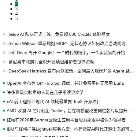
2
3
4
5
Gitee AI 队友正式上线，免费领 500 Credits 体验额度
Simon Willison 重新拥抱 MCP：无状态协议如何改变游戏规则
Jeff Dean 离开 Google：一个时代的结束，一个实验室的开始
慕尼黑市政府为全职开源项目维护者提供资助
DeepSeek Harness 宣布内测邀请，全网最大规模开源 Agent 路演现场诞生
OpenAI 宣布为 GPT-5.6 Sol 调优，并让免费用户无限用 Luna
许多顶级实验室的人现在几乎不读论文了
xAI 前工程师评现代 AI 领域最重要 Top3 开源项目
AMD 收购 AI 芯片创企 Taalas，旨在将模型权重刻进芯片以提升推理性能
红帽在2026年Gartner云原生应用平台魔力象限中被评为领导者
IBM与红帽扩展Lightwell服务方案，构建适配AI时代开源生态的可信基础设施