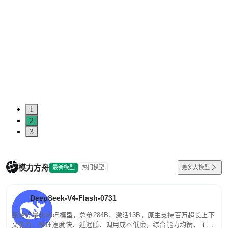
1
2
3
模力方舟
最新模型
热门模型
更多大模型
DeepSeek-V4-Flash-0731
高效轻量化MoE模型，总参284B，激活13B，原生支持百万超长上下
文能力。推理速度快、延迟低、调用成本低廉，综合能力均衡，主打