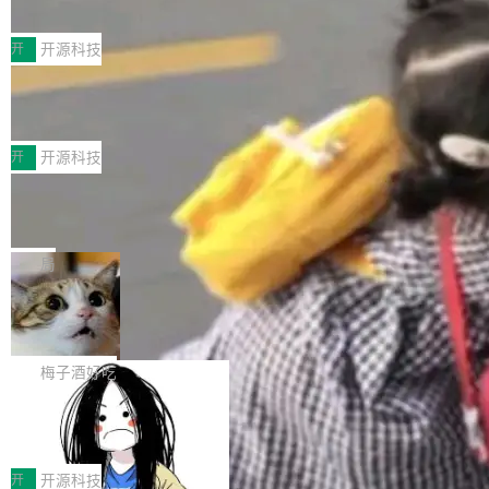
典型案例
计算节点间多种内存类型的高性能通信。 UCL-
近日，工信部科技司公示《2025人工智能应用典
MPComm将作为一种传输引擎接入Mooncake T
型案例入选名单》，深信服“面向企业研发场景的
开
开源科技
ENT，实现零拷贝传输性能提升30%、非零拷贝
开源 AI 编程平台 CoStrict 应用”凭借卓越的技术
传输性能最高提升5倍。UCL-MPComm底层基
深信服AI算力网关入选工信部人工智能
创新与落地成效成功入选。 全链路私有化部署，
应用典型案例！
于自研UCL-Engine通信引擎，后续腾讯网平将
助力企业AI研发安全落地 当前，越来越多企业已
前不久，工业和信息化部正式发布《2025年人工
持续开源更多基于UCL-Engine的高性能通信组
经开始引入 AI Coding 工具，通过调用公有云模
智能应用典型案例名单》，集中展示人工智能在
开
开源科技
件。 腾讯网平团队在UCL-MPComm中实现了一
型或企业内部部署模型提升研发效率。但随着 AI
各领域的应用成果，覆盖技术底座、行业赋能、
个独立于业务线程的全局通信引擎（Engine），
Jeff Dean 离开 Google：一个时代的结
Coding 从个人辅助工具逐步走向团队级、组织
产品应用、支撑保障、专题等五大方向。深信服
并实...
束，一个实验室的开始
级应用，企业在规模化落地过程中，对安全性、
AI算力网关（AI创新平台）成功入选！ 随着各行
Google 员工编号 20。MapReduce 作者之一。
可控性和代码质量提出了更高要求。 首先是数据
各业的Agent走向规模化建设，算力构成形态逐
Bigtable 作者之一。TensorFlow 的作者之一。
局
安全与合规要求。对于大多数普通研发场景，公
渐丰富，用户关注的重点也在发生变化：不只是
Gemini 的架构师。Google 首席科学家。 Jeff D
有云模型能够满足快速试用和效率提升的需求。
🔥 SolonCode v2026.8.4 发布：界面
让AI用起来，还要进一步看清混合算力时代下，
ean 在 Google 工作了 27 年后，宣布离职。 他
但对于金融、能源、医疗等对数据安全要求较...
字体可调、22 种语言、记忆搜索增强
Token花在哪里、算力是否被充分利用，以及持
不是一个人走。一同离开的还有 Sanjay Ghema
打开终端就能上岗的全中文编码智能体，这一轮
续增长的AI成本该如何优化。 深信服AI算力网关
wat（Google 员工编号 23，Jeff Dean 二十多
把「看得清、用母语、记得住」三件事一次补
梅子酒好吃
正是围绕这些实际问题，从Token治理和成本治
年的编程搭档，MapReduce 和 Bigtable 的共同
齐。 SolonCode 是什么 SolonCode 是杭州无
理两个方面，让用户的每一份算力都看得清、管
作者）、Quoc Le（Google 大脑核心成员，Se
让“代码语义理解”深度释放AI Coding
耳科技研发的企业级终端编码智能体——一位全
得住、用得稳、省得下、更安全！ 一、从现在开
价值潜能：华为云码道（CodeArts）
q2Seq 和 DocAI 的共同发明人）以及 Oriol Vin
中文驱动的数字员工，自主理解需求、规划步
一、代码仓深度理解技术的作用与价值 在软件工
始，Token使用一目...
代码仓技术解析
yals（Gemini 联合负责人，AlphaSta...
骤、编写代码。不挑模型、不挑平台，curl 一行
程实践中，代码仓是企业核心知识资产的主要载
开
开源科技