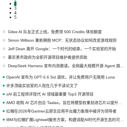
2
3
4
5
Gitee AI 队友正式上线，免费领 500 Credits 体验额度
Simon Willison 重新拥抱 MCP：无状态协议如何改变游戏规则
Jeff Dean 离开 Google：一个时代的结束，一个实验室的开始
慕尼黑市政府为全职开源项目维护者提供资助
DeepSeek Harness 宣布内测邀请，全网最大规模开源 Agent 路演现场诞生
OpenAI 宣布为 GPT-5.6 Sol 调优，并让免费用户无限用 Luna
许多顶级实验室的人现在几乎不读论文了
xAI 前工程师评现代 AI 领域最重要 Top3 开源项目
AMD 收购 AI 芯片创企 Taalas，旨在将模型权重刻进芯片以提升推理性能
红帽在2026年Gartner云原生应用平台魔力象限中被评为领导者
IBM与红帽扩展Lightwell服务方案，构建适配AI时代开源生态的可信基础设施