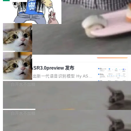
装完即用。 开源地址：Gitee · GitCode · GitHu
体。企业级代码仓库通常包含数十万乃至数百万
b 安装 支持 Java 8+（8~26）、macOS / Linu
一条“删库”命令跑 17 小时，算法工程
个文件，其规模远超单次模型调用可承载的上下
师删光 89TB 数据只为干私活
x / Windows / Harmony PC。 # macOS / Linu
文窗口。随着项目规模的持续扩张与代码历史的
最高人民检察院8月4日公布了一起案件：北京一
x / Harmony PC curl -fsSL https://solon.noea
不断累积，代码仓中的模块关系、接口契约、业
名90后算法工程师王某，为了给自己接的私活腾
局
r.org/solon...
务逻辑等关键信息往往分散于数十乃至数百个文
服务器空间，删光了公司AI游戏部门的全部核心
件之中，形成高度复杂的知识关联网络。传统的
Cloudflare 分享推理优化实践：KV ca
数据。 王某2024年1月入职东城区某科技公司AI
che 量化 + 权重压缩，吞吐量提升 4
代码检索手段（如关键词匹配、目录遍历）仅能
短剧部门，有互联网大厂背景。在公司内部架构
Kimi 和 GLM 是当前最强的大模型系列之一，但
1%，成本降 30%
在语法层面完成文本定位，难以触及代码的语义
调整期间，部门三次通知全员将数据从A集群迁
它们有一个共同的问题：太吃显存了。月之暗面
局
内涵与结构关联，导致开发者使用代码智能体在
移到B集群，王某都回复了"收到"。 他没有迁移
的 Kimi K 系列和智谱的 GLM 都是长上下文、M
理解大规模代码仓时面临显著"代码仓理解"瓶
数据。2024年9月3日下午4点，他使用此前登录
腾讯混元 Hy ASR3.0preview 发布
oE 架构的大模型，好用到让人上瘾，但 GPU 显
颈。 代码仓深度理解服务（以下简称" CodeBas
的账号密码进入A集群，输入了一条被程序员圈
存永远不够用。 Cloudflare 的 Workers AI 团队
腾讯混元正式推出新一代语音识别模型 Hy ASR
e深度理解服务"）是华为云码道（CodeA...
称为"删库跑路"的命令——最高管理员权限、无
一直在跑这些模型的推理。他们在官方博客上发
3.0preview。基于最新一代大语言模型 Hy3 的
白开水不加糖
需确认、强制递归删除。17个小时后，运维人员
了一篇技术文章，详细拆解了三种让大模型在 G
语言理解能力，以及融合了高精度语音识别与深
发现异常并中止进程时，89TB数据已经没了。
PU 上跑得更省、更快的技术手段——KV cache
Pale Moon 34.3.2 发布，苍月浏览器
度语义理解能力，实现了语音识别能力的全面升
删掉的是AI游戏部门的全部开发文件，包括公司
量化、模型权重压缩、以及共享 KV cache 的完
级。 根据介绍，Hy ASR3.0preview 目标在于：
Pale Moon 34.3.2 现已发布，这是一个安全更
自研的多个文生3D和...
整性保护。效果是：吞吐量提升 41%，每 token
让语音识别不再只是听清，而是真正听懂。通过
新和少量网页兼容性修复版本。 Changes/fixe
白开水不加糖
成本降低 30%，精度不变。 FP8 省的不仅是显
先理解你的语境和意图，再把准确的文字直接给
s： 实现了URL.Parse()便捷功能 对浏览器内部
存 KV cache 是推理时最吃显...
到你。从“逐字转写、单点优化”演进为“理解语
PostgreSQL 18/19 新特性深度解读
函数添加了多项边界检查，以避免潜在的越界访