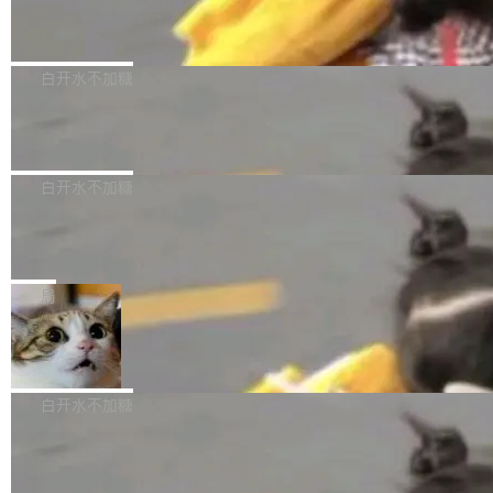
（圈/秒），声音来自真实竹知了录音的 1.72 秒
Apache Dubbo-go v3.3.2 正式发布
用东软飞标医学影像标注平台，同样的工作缩短
采样，无缝循环。音频解码失败时，还有一套合
至4小时，效率提升30倍。 这组数字背后，改变
这个版本面向生产环境，重心在内核稳定性。我
成兜底——锯齿波振荡器模拟脉冲，并联带通共
的不只是速度，而是把医学影像转化为AI能力的
们彻底收敛了旧配置体系，扩展了 Triple 协议与
白开水不加糖
振峰模拟竹膜和筒腔共鸣。 技术细节上，物理引
路径真正打通了。 大型医院积累的影像数据规模
泛化调用能力，加强了应用级元数据和服务治
擎是绳系质点模型：重力、弹性绳（只拉不
庞大，但不能直接用于训练模型。器官、病灶和
Calibre 9.12 发布，功能强大的开源电
理，同时集中修了并发安全、资源泄漏和热路径
推）、空气阻力，1/240 秒定步长积...
子书工具
组织边界，必须由专业医生逐层识别、标记和校
性能问题。
Calibre 开源项目是 Calibre 官方出的电子书管
正，才能成为机器能理解的高质量数据。医学影
理工具。它可以查看，转换，编辑和分类所有主
白开水不加糖
像AI落地最昂贵的环节，不是算法，是专业医生
流格式的电子书。Calibre 是个跨平台软件，可
的时间。 张医生是某三甲医院放射科副主任医
SwiftUI 问世七年了，为什么开发者还
以在 Linux、Windows 和 macOS 上运行。 Cal
师，牵头一项腹部肌肉影像课题。他需要在数百
在骂它？
ibre 9.12 现已正式发布，此次更新内容如下：
Yakov Manshin 发了一期长达 40 分钟的 YouT
张CT影像上完成像素级精细分割，让系统"...
新功能 macOS：在 Connect/Share 按钮中添加
ube 视频，标题是"SwiftUI 七年后：一个平庸的
局
通过 AirDop 共享书籍的功能 Content server：
故事"。视频核心观点很简单：SwiftUI 发布七年
支持可向服务器后端添加新端点的插件 Edit boo
DBeaver 26.1.4 发布
了，仍然像一个永久公测版。 Manshin 从数据
k：Compress images：添加将 GIF 图像转换为
流、布局系统、API 稳定性、性能、跨平台五个
DBeaver 是一个免费开源的通用数据库工具，适
JPEG/WebP 的选项 ToC Editor：添加一个按
维度逐一批判了 SwiftUI。最让人印象深刻的一
用于开发人员和数据库管理员。DBeaver 26.1.4
白开水不加糖
钮，用于对目录中的条目进...
个论据是：苹果官方的 SwiftUI 教程项目 Land
现已发布，具体更新内容包括： AI 助手： <ul st
marks，用最新 Xcode 在最新 macOS 上构建
传音TEX AI语音算法团队斩获MLC-SL
yle="margin-left:0; margin-right:0"> <li><span
M 2026国际挑战赛Task 1亚军
运行，出来的效果是坏的——侧边栏按钮大小不
style="color:#000000">现在可以通过键盘访问
近日，在国际语音领域顶级会议INTERSPEECH