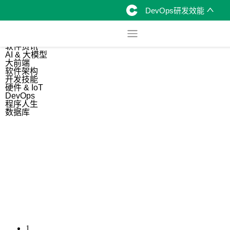
DevOps研发效能
综合
开源资讯
软件资讯
AI & 大模型
大前端
软件架构
开发技能
硬件 & IoT
DevOps
程序人生
数据库
1