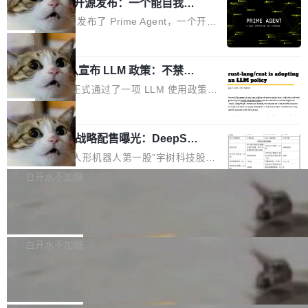
（OHDD：OpenHarmony Hardware Develope
Prime Agent 开源发布：一个能自我改
障无法工作。Pages、Copilot code review、C
进的编程 Agent，ARC-AGI 3 超越人类
r Day）将在杭州启航。活动面向智能硬件产业
opilot coding agent 全部受影响。从检测到完全
Prime Intellect 发布了 Prime Agent，一个开源
专家基线
链企业和开发者，邀请行业专家与资深技术顾
恢复，大约 12 小时。 这是 2026 年 8 月的第六
的编程 Agent Harness，核心设计围绕两个抽
局
问，围绕开源鸿蒙技术能力、设备适配、芯片适
起事故，其中四起与 AI/Copilot 服务相关。 Git
象：Recursive Language Model（RLM）和 C
配、功耗与稳定性调优、兼容性测评及统一互联
Hub 员工 kdaigle 在 HN 讨论中贴出了一组数
Rust 项目团队宣布 LLM 政策：不禁
ontinual Harness。在 ARC-AGI 3 基准测试
等内容展开系统讲解和实战交流，帮助企业进一
止，但你要承认哪些代码不是你写的
据：2025 年全年 10 亿次 commit。现在，每周
上，Prime Agent + Opus 5 的组合达到了 95.
Rust 语言项目正式通过了一项 LLM 使用政策，
步了解开源鸿蒙在智能...
2.75 亿次，全年预计 140 亿次。GitHub...
5% RHAE Best@1，超过了 ARC 报告的人类专
覆盖 rust-lang/rust 单一仓库的代码贡献。这不
局
家基线 95.4%。 不是又一个 coding agent 包装
是项目级别的官方立场，目前由五个团队采纳，
器 Prime Agent 的架构和市面上大多数 coding
宇树科技 IPO 战略配售曝光：DeepSe
但它可能是主流开源项目中关于 AI 辅助贡献最
ek 获配 93.3 万股，锁定 36 个月
agent 有本质区别。大多数 agent harness 的设
细致的一份规则。 政策的核心只有一句话：LLM
8月6日晚间，“人形机器人第一股”宇树科技股份
计是基于早期模型的能力—...
可以用来分析、提炼、审阅、建议，但不能用来
有限公司披露IPO发行价格及战略配售结果，杭
白开水不加糖
创作。 具体来说，LLM 生成的代码可以提交，
州深度求索人工智能基础技术研究有限公司（De
但必须满足五个条件：预先安排、非关键、高质
Docker 29.7.2 发布
epSeek）获配93.3399万股，按150.8元/股发行
量、充分测试、充分审查，并且必须披露。LLM
价格计算，认购金额约1.41亿元，股份锁定期为
Docker 29.7.2 现已发布，具体更新内容如下：
不得生成涉及安全性的关键变更，除非作者本身
36个月。 公告显示，本次宇树科技战略配售对
Bug fixes and enhancements 修复多次传递同
白开水不加糖
就是领域专家。即使如此，政策也"强烈不建
象主要包括长期投资机构、与公司业务具有战略
一环境变量时，docker service create和docker
议"这么做。 对于不披露的情况，审核者可以直
Apache Fluss 毕业成为顶级项目
合作关系或长期合作愿景的大型企业、科创板保
service update会发生 panic 的问题。docker/cl
接关闭 PR，无需解释。 政策作者 Jynn Ne...
荐人跟投子公司，以及公司高级管理人员和核心
i#7145 修复了 Docker Engine 29.7.0 中引入的
今年 7 月，Apache Fluss 的毕业提案在 Apach
员工参与设立的专项资产管理计划。其中，Dee