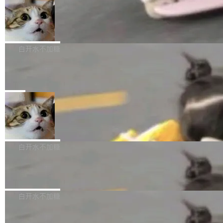
l 迁移或唤醒时，新宿主从 S3 恢复 SQLite 数据
te 17 Pro、OPPO K15，要么是vivo X300 E这
本控制系统。目前处于 Early Access 阶段。 De
库继续执行。存储库是持久化的唯一真相...
样的次旗舰。 Galaxy Z Fold8 Ultra / Z Fold8 /
SpaceXAI 单季资本开支达 183 亿美元
ltaDB 的核心思路直接写在 landing page 最显
Z Flip8三款折叠屏新机均在7月22日发布，且全
眼的位置：「Software is made between com
根据风险投资人Tomer Tunguz 博客（VC 分
部搭载骁龙8 Elite Gen5 for Galaxy，它们本该
mits」——软件是在 commit 之间写出来的。git
析）披露的最新分析与第二季度业绩报告，Spac
白开水不加糖
是7月性...
只记录了你提交的最终状态，但真正的工作过程
eXAI在上个季度的总资本支出飙升至183.7亿美
——打字、删改、试错、agent 对话——都在 co
Meta 发布终端编程 Agent“Muse Cod
元。其中，绝大部分资金被直接用于 AI 领域，
e” 和 Muse Spark 1.2 模型
mmit 之间的空隙里丢失了。 DeltaDB 要做的就
金额高达158.3亿美元，这一单项投入已经逼近
Meta 今天发布了两款 AI 产品：Muse Code，
是把这段空隙补上。 回退到任何一次编辑：Delt
微软同期总资本开支的四成。 与亚马逊、Alpha
一个在终端里运行的编程 agent；Muse Spark
局
aDB 捕获 commit 之间的每一次操作，...
bet、微软以及 Meta 等传统科技巨头相比，Spa
1.2，驱动这个 agent 的新模型。一句话概括：
ceXAI的资金消耗速度尤为引人瞩目。然而，支
美团开源 LoHoSearch，用知识图谱校
你可以用 curl -fsSL https://dev.meta.ai/install.
准 AI 能力认知
撑庞大支出的资金来源却呈现出截然不同的面
sh | bash 安装一个能在大项目里自动规划、写
机器出题的前提，是让机器拥有全局视野。整个
貌。数据显示，微软和 Meta 主要依托充沛的经
代码、验证结果的 AI 终端工具。 据介绍，Muse
构建流程可以分为四个环节：建图 → 控制难度
白开水不加糖
营现金流来覆盖资本开支，其资本支出覆盖率分
Code 是 Meta 的编程 agent 产品。它和市场上
→ 质量把关 → 数据概览。
别达到155% 和106%;而SpaceXAI的经营现金
已有的终端编程 agent 在设计理念上有几个明显
腾讯开源 UCL-MPComm 通信库
流仅能覆盖资本开支的12...
的差异点。 异步后台 agent：Muse Code 有一
腾讯网平团队宣布开源了 UCL-MPComm 通信
个主 agent 循环，外加一组后台 agent。这些后
库，并将作为transport接入Mooncake TENT。
白开水不加糖
台 agent...
该通信库针对AI Memory池化场景的数据传输需
CoStrict入选工信部2025人工智能应用
求进行了深度优化，能够实现数据中心内大规模