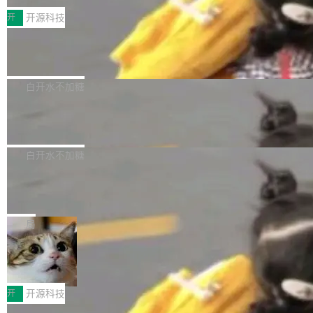
括 epoll（围绕 kqueue 实现）、POSIX 消息队
营、到IAA游戏的“买变一体”正循环、再到联运与
列主板阵容迎来新成员——B850 AORUS ELITE
开
开源科技
列、...
广告协同的全链路经营闭环，以及面向全球市场
X3D。作为面向主流高性能平台打造的全新主板
的出海增长布局。 华为终端云业务商业化销售负
Zadig v5.0 发布：AI 发布专员与 AI 审
产品，B850 AORUS ELITE X3D延续技嘉在X3
查专员上线
责人在开场致辞中表示，游戏开发者的核心诉求
D平台优化上的技术积累，旨在为游戏玩家带来
我们团队这几天最大的卡点不是 AI 写得不够
已不再是“多一个投放渠道”，而是一套能够持续
更稳定、更高效的装机选择。 B850 AORUS ELI
好，是 AI 写得太好了。 好到审查排期从两天的
白开水不加糖
驱动增长的体系。截至目前，搭载HarmonyOS
TE X3D基于AMD AM5平台打造，支持AMD Ry
活儿拖成了五天。PR 一堆起来没人敢合，发布
6的终端设备已突破7000万台，注册开发者数量
zen 9000/8000/7000系列处理器，并针对X3D
Dgraph v25.4.0 发布，具有图形后端的
窗口推了又推。好到合进 main 分支的代码，我
已突破 1100 万。随着鸿蒙生态汇聚越来越多的
原生 GraphQL 数据库
处理器特性进行平台级优化。其搭载X3D鸡血模
们自己都没看完。 这事不是个例。GitLab 调研
Dgraph 是一个水平可扩展的分布式 GraphQL
高质量游戏...
式2.0，可根据不同使用场景释放处理器潜力，
过 1528 名开发者，85% 说 AI 把瓶颈从写代码
数据库，有一个图形后端。作为一个原生的 Gra
白开水不加糖
帮助玩家在游戏与高负载应用中获得更充分的性
转移到了审代码。 写代码有人替你干了。但审代
phQL 数据库，它严格控制数据在磁盘上的排列
能表现。 在核心规格方面，B850 AO...
码、把关发版这两道关，还得靠人肉扛。 V5.0
竹知了：一个零依赖的单文件 HTML，
方式，以优化查询性能和吞吐量，减少集群中的
把儿时竹蝉玩具搬进浏览器
想让 AI 一起盯。
磁盘寻道和网络调用。 Dgraph v25.4.0 现已发
竹知了（zhuzhiliao）是那种小时候路边摊上几
布，具体更新内容包括： feat(zero)：Zero 现
块钱的玩意儿——一根小竹签，一个竹筒，一头
局
支持 --security superflag（token=...;whitelist
系着涂了松香的线。甩起来，竹膜震动，发出“哇
=...），与 Alpha 版本的格式一致，并据此对其
30倍效率升级：解锁医学影像数据要素
——哇”的蝉鸣声。实物越来越难找了，有开发者
价值化的真实路径
管理 HTTP 端点进行授权。 <blockquote> <p>
把它做成了 Web 玩具，放在 zhuzhiliao.imsai.c
完成一例腹部CT影像标注，张医生过去需要约1
<span><strong>警告：</strong>&nbsp;Zero
c 上，并在 GitHub 开源。 玩法很简单：按住屏
20个小时。他必须在数百张连续影像上，一笔一
开
开源科技
的 admin ...
幕画圈，或者直接甩手机。页面会实时显示转速
笔勾画边界，一层一层识别肌肉组织。如今，使