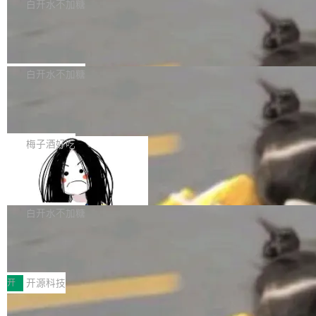
一个回归问题，该问题导致拉取镜像时会拒绝包
e 孵化器项目管理委员会（IPMC）投票中获得
白开水不加糖
pSeek作为与宇树科技具备战略合作关系的企
含绝对 hardlink 目标的镜像（此类镜像由某些镜
全票通过，随后获 Apache 软件基金会董事会批
业，获配股份数量占本次发行数量的2.31%。 除
马斯克 AI 百科项目 Grokipedia 被曝数
像构建工具生成）。moby/moby#53305 修复了
准。今天，Apache 软件基金会正式宣布 Apach
DeepSeek外，腾讯旗下上海启善投资有限公司
月未更新
Docker Engine 29.7.0 中引入的一个回归问
e Fluss 孵化毕业，成为 Apache 顶级项目（TL
埃隆·马斯克推出的AI百科项目 Grokipedia 被曝
获配9...
题，该问题可能导致在旧版 Linux 内核...
P）！这一里程碑不仅标志着 Fluss 迈入新的发
长期停止内容更新，未能实现其作为“AI版维基百
白开水不加糖
展阶段，也将进一步推动流式存储、实时湖仓与
科”替代品的目标。 据 Lawfare 最新调查，自今
AI 数据基础加速融合，为实时数据基础设施的发
Solon I18n：三种解析器，零样板代码
年4月以来，Grokipedia 页面更新功能基本停
展开启新的篇章。
滞，过去三个月内没有任何条目完成更新，用户
如果你在 Spring Boot 里做过国际化，流程大概
提交的编辑请求也长期处于待处理状态。 Groki
是这样的：配 MessageSource 的 Bean、写 R
梅子酒好吃
pedia 于去年底上线，定位为由人工智能生成内
eloadableResourceBundleMessageSource、
容的百科平台，被马斯克视为传统众包百科网站
Apache Doris 4.1 全面增强 Iceberg：
声明 LocaleResolver、注册 LocaleChangeInt
支持 UPDATE、MERGE INTO 与 Iceb
维基百科的替代方案。Lawfare 调查发现，无论
erceptor…五六步之后才能看到第一行翻译文
Apache Doris 4.1 要补齐的，正是缺失的那一
erg V3
热门页面还是低关注度页面，均未出现近期更
本。 Solon 换了个方式。整个 i18n 模块围绕三
半。在已有查询能力的基础上，Doris 进一步支
白开水不加糖
新，相关问题并非局限于特定领域，而是在不同
个解析器、一个注解、一个工具类展开——没有
持了 UPDATE、DELETE、MERGE INTO 等数
主题和访问量页面中普遍存在。 调查人员最初认
XML、没有拦截器注册、没有样板配置。 资源
Testin XAgent：CIO智能测试落地指南
据修改操作、完整的表结构管理与分区演进，以
为，Grokipedia可能只是限...
文件的约定 把文件放到 resources/i18n/ 下： r
及 rewrite_data_files、expire_snapshots 等日
7月30日，TiD2026质量竞争力大会在北京中关
esources/i18n/messages.properties ...
常维护操作，并完整支持 Iceberg V3 格式。
村国家自主创新示范区会议中心开幕。本届大会
开
开源科技
由中关村智联软件服务业质量创新联盟主办，以
让非法状态不可表示：一篇关于 ADT
“智构可信·质创未来——AI原生时代的质量新范