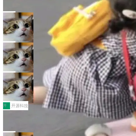
的帖子在 Reddit 火了
式”为主题，直面AI从实验室走向规模化产业落地
有一种东西，一旦用过就回不去了。Alex Fedos
的核心质量命题。会上，《2026智能研发生产力
eev 管它叫"软件设计的基石"。 他说的东西不新
局
工具选型手册》发布，Testin云测的Testin XAge
鲜——代数数据类型（ADT），尤其是和类型
nt智能测试系统入选AI测试领域代表产品。对CI
Cloudflare 开源内部企业 AI 平台 Clou
（sum type）。但他说清楚了一件事：这不是类
dflare OS
O而言，这提示了一个转变：AI测试正在从效率
型系统的学术体操，是日常编码的思维方式。 文
Cloudflare 发布了一个开源项目 Cloudflare O
工具升级为企业的质量基础设施。 CIO面对的新
章从一个简单的例子切入。一个网站的深色主题
S。如果你只看官方博客，你会觉得这是又一
局
现实 过去两年，CIO们的焦虑清单上多了两项：
设置，如果用布尔值 + 可空字段来表示——bool
个"AI 知识库 + 聊天机器人"——每个大厂都在
一是如何让大模型和智能体应用安全地从PoC走
ean 表示是否可切换，nullable 的默认模式、浅
Deno 团队开源 Celld，可自托管的分
做，没什么新鲜的。 但 Kenton Varda 在 Twitte
向生产，二是如何让测试团队跟得上AI应用...
布式 Durable Objects
色方案、深色方案——会产生大量无意义的组
r 上把事情说清楚了： 今天我们发布了 Cloudfla
Ryan Dahl 领导的 Deno 团队推出了最新开源项
合。方案缺了、配置冲突了、全 null 了。要知道
re OS，一个带连接器的聊天机器人，跟其他所
目 Celld，一个能在自己机器上运行 Cloudflare
局
哪些组合有效，作者说，你得靠"文档、校验、或
有科技公司做的一样。只不过，实际上它不一
Workers 和 Durable Objects 的守护进程。 设
者部落知识"。 换个写法。Rust 的 enum，两个
鲁大师7月新机性能/流畅/AI榜：vivo夺
样。这是 Sandstorm.io 的重制版，我十年前的
计思路很直接：每个对象是一个独立的 SQLite
变体：Switchable...
性能、流畅双第一，三星Galaxy Z系列
那个创业公司。不同的是，这次它构建在 Cloudf
数据库，按名称寻址，复制到你自己的 S3 兼容
2026年7月的手机市场，由于存储等硬件成本暴
新折叠缺席
lare Workers 上——我花了九年时间搭建的平台
存储库里。节点之间只通过这个存储库协调——
增，手机厂商的日子也不好过啊，新机速度明显
开
开源科技
——并且深度集成了 AI。这基本上是我十年秘密
没有控制平面，没有共识协议。每个对象自带一
放缓，因此硝烟味淡了许多。新机参数规格除开
计划的顶峰。 十年前，Ken...
Zed 推出 DeltaDB，一个记录 commit
个小型数据库，应用天然按分片构建，单个数据
高价的三星折叠（三星Galaxy Z Fold8 Ultra / Z
之间所有操作的版本控制系统
库的竞争和爆炸半径问题在设计层面就被消除
Fold8 / Z Flip8）外，其余要么是中低端机器，
Zed 编辑器团队发布了新项目——DeltaDB，一
了。 闲置的 cell 会休眠到几乎不占资源。当 cel
例如iQOO Z11i、REDMI Note 17、REDMI No
个在 git commit 之间记录每一次编辑操作的版
局