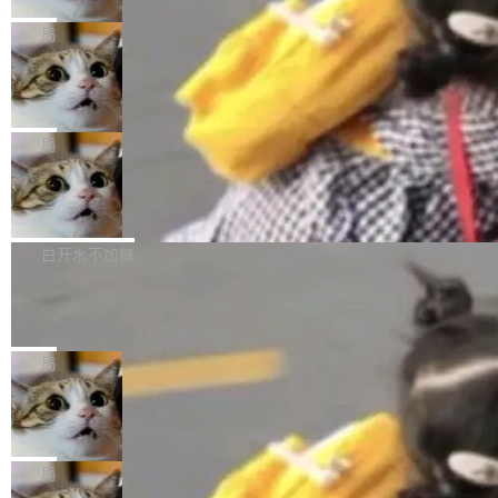
2027 年就能追上美国前沿实验室的水平。 Dela
五年前，David Crawshaw 问过很多软件工程师
频技...
最终并未成功落地，而高额算力消耗持续运行长
ngue 把原因归结为一件事：开放协作。中国的
一个问题：你写过什么给自己用的程序？答案几
局
达 5 个月，公司直到财务对账时才察觉异常。这
AI 开发者在一个共享和协作的生态里加速迭代，
乎都是没有。工程师们整天用别人写的程序写程
意味着一个无人看管的 AI 程序，在近半年时间
而美国模型厂商在"闭门造车"。他的原话是 "buil
DeepSeek Harness 宣布内测邀请，全
序给别人用。偶尔有人自己写个博客系统、智能
里日夜不停地"烧钱"。 复盘显示，...
网最大规模开源 Agent 路演现场诞生
ding in silos"——各自为战，互不通气。 这个判
家居控制、家庭实验室，都算稀奇事。 Crawsh
一条内测招募帖，发出去的时候大概没人想到它
断从他嘴里说出来分量不同。Hugging Face 是
aw 是 Shelley 的作者，一个开源 AI coding age
会变成一场开源 Agent 生态的路演。 8月1日，
局
全球最大的开源 AI 平台，上面跑着上百万个模
nt。他最近在博客上写了一篇文章，核心论点很
DeepSeek Harness 团队负责人崔添翼（tiany
型。谁在开源赛道上领先，...
简单：开发者工具必须开源。 理由不是传统的自
商汤 SenseNova U1.5-Lite-Preview
i）在 X 上发帖： 「如果你是 Agent Harness 相
开源
由软件情怀，而是一个跟 AI agent 直接相关的
关开源项目的开发者，希望参加 DeepSeek Har
商汤科技宣布面向社区开源轻量级统一多模态模
技术判断。 两行 prompt 就能个性化任何软件 C
ness 的内测，可以回复或私信联系我。请附上
型的预览版本 SenseNova U1.5-Lite-Preview。
白开水不加糖
rawshaw 给出了两个 prompt。 第一个： "下载
GitHub id 以及开源代表作。」 DeepSeek 曾在
公告称，SenseNova U1.5-Lite-Preview并非简
某个软件的源码，在本地构建。修改 agent ...
官方招聘信息中写过一条简洁有力的公式：Mod
Ubuntu 将核心系统包从 deb 转成了 s
单的模型规模升级，而是基于 SenseNova U1
nap
el + Harness = Agent。模型负责理解和推理，
的一次系统性迭代，不仅在同一架构中贯通视觉
Ubuntu 正在把又一个核心系统包从 deb 转为 s
Harness 负责把能力落到真实环境中——调用工
理解、推理、生成与编辑，还仅以 8B-MoT 的轻
nap。这次是 hwctl——一个用来检查 Ubuntu
局
具、读写文件、管理上下文、处理错误、完成闭
量大小，将能力推进到4K、更精细的真实质感、
硬件认证状态的命令行工具。 Canonical 工程师
环。崔添翼招人的标...
更复杂的视觉控制和可持续迭代编辑。 相比 U
Dario Amodei 担心新人来 Anthropic
Alan Griffiths 在邮件列表中说得很直白：「hwc
只为金钱，不为使命
1，U1.5-Lite-Preview 在以下方向上带来了显著
tl 是一个 Ubuntu 专有的包，它和它的依赖项都
顶级 AI 研究员在两家公司之间来回跳，中间只
提升： 原生支持4K图像生成； 更精细的局部纹
是 Ubuntu 专有的，不会用在其他发行版上。」
隔了几天。 Lilian Weng 上周刚宣布因健康原因
局
理、细节与真实世界质感； 更准确的中英文文字
所以 deb 版本的受众实际上为零。既然只有 Ub
离开 Thinking Machines Lab，说自己作为联合