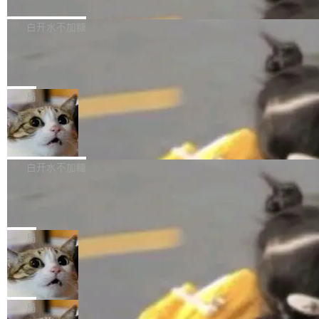
境、兼容场景、一键直出”。 Hy ASR 3.0 previe
问、下溢和溢出。（DiD） 修复了加载和解析内
演讲者分享了一个有趣的实践：面对 PG 18 已
w 不要求标准普通话，方言识别覆盖粤语、吴语
容提供的字体时出现的几个问题 为避免音频加
发布的 Release Notes，他利用 AI 工具（如 Co
白开水不加糖
等 10 大方言片区和 20 余个二级小片区。在开
载、处理和播放过程中可能出现的一系列错误，
pilot）对数千条 commit 日志进行自动分析，先
源评测集中，Hy ASR 3.0 preview 在多语种的
慕尼黑市政府为全职开源项目维护者提
对音频采样频率设定了下限 采样率低于 8kHz
让模型总结出三十余条潜在特性，再逐条要求生
WER（...
供资助
（通常被认为是 "telephone"/"walkie-talkie" 音
成详细解释和代码校验，最终筛选出对用户体感
"在过去大约 10 年的大部分时间里，libexpat 的
质的最低采样率）的音频格式将被拒绝 修复了 C
最强的若干项。对于尚未正式发版的 PG 19，则
维护工作一直与我的日常工作、家务、社交生活
局
SS 圆角虚线样式中可能存在的问题 如果表单中
通过拉取过去一年内（从 PG 18 Beta1 时间点
和休闲娱乐竞争时间。" 这是 libexpat 维护者 S
的图像元素不在同一个子树中，则它们将不再关
Firefox 153.0.3 发布
至今）的所有 commit，同样交由 AI 分析提炼。
ebastian Pipping 写在博客里的话。8 月 4 日，
联 加...
经过人工复核，准确度令人满意。这一方法也为
他宣布了一个新消息：从 2026 年 8 月 1 日起，
Firefox 153.0.3 现已发布，具体更新内容如
社区爱好者提供了高效跟踪新版本的思路。
他可以全职维护 libexpat 了，最长 6 个月。发
下： New Smart Window 包含多项增强功能：
白开水不加糖
工资的是慕尼黑市政府。 libexpat 是一个 C99
<ul> <li>现在建议列表会显示更多结果，方便用
编写的流式 XML 解析器，MIT 许可证。和 libx
Cloudflare Computer 开源：你的 Age
户查找历史记录和切换到已打开的标签页。（<a
nt 需要一台电脑，而不是一个容器
ml2 一样，它是世界上使用最广泛的 XML 解析
href="https://bugzilla.mozilla.org/show_bug.c
Cloudflare 开源了名为 @cloudflare/computer
库之一。你的操作系统、浏览器、无数的基础设
gi?id=2019042">Bug&nbsp;2019042</a>）</l
的 npm 包。项目的核心论点是：容器不适合 Ag
局
施软件，很可能都在用它。而过去十年，维护它
i> <li>现在，助手可以直接使用 Exa 的网络搜索
ent 计算。真正适合的，是 Isolate。 Cloudflare
的人一直在用业余...
结果回答问题，而无需将问题转交给搜索引擎。
OpenAI 公开邮件和聊天记录回应苹果
工程师在这件事上没什么可谦虚的——他们用 W
诉讼，称“Apple is getting this wron
（<a href="https://bugzilla.mozilla.org/show_
orkers 跑了十年 Isolate。用 CEO Matthew Pri
上个月，苹果一纸诉状把 OpenAI 告上法庭，指
g”
bug.cgi?id=204...
nce 的话说：「我们一生都在用 Isolate 运行代
控其挖角苹果前员工并窃取商业秘密。苹果的诉
局