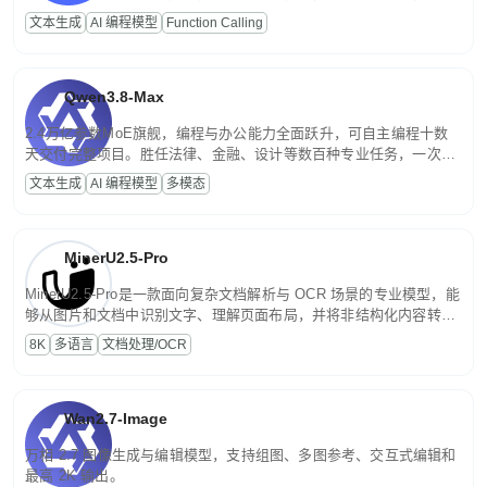
高并发、轻量化任务，适合日常对话、内容创作、基础 RAG、批量
文本生成
AI 编程模型
Function Calling
文案处理等普惠刚需场景。
Qwen3.8-Max
2.4万亿参数MoE旗舰，编程与办公能力全面跃升，可自主编程十数
天交付完整项目。胜任法律、金融、设计等数百种专业任务，一次对
话端到端交付生产级成果。原生视觉理解贯穿规划、执行与验证全流
文本生成
AI 编程模型
多模态
程，支持超长文档与长视频的深度语义解析。长程任务中自主规划与
闭环迭代，持续进化。
MinerU2.5-Pro
MinerU2.5-Pro是一款面向复杂文档解析与 OCR 场景的专业模型，能
够从图片和文档中识别文字、理解页面布局，并将非结构化内容转换
为便于存储、检索和二次处理的结构化结果。
8K
多语言
文档处理/OCR
Wan2.7-Image
万相 2.7 图像生成与编辑模型，支持组图、多图参考、交互式编辑和
最高 2K 输出。