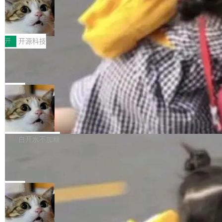
码，而 AI Agent 不需要容器，它们需要的是 Iso
状把 OpenAI 描述成一个系统性地从前东家挖
late。」 容器为什么不合适 容器的问题在于启动
HUAWEI MatePad Edge上架WorkBu
人、套取机密信息的对手。 OpenAI 没发律师
ddy鸿蒙PC版，说话就能干活的AI办公
和销毁都太重了。一个 Agent 要执行的任务可能
函，也没选择庭外沉默。它在官网贴了一篇博
全能AI工作台WorkBuddy鸿蒙PC版上架HUAWE
搭子
只需要几毫秒的 CPU 时间，但容器从冷启动到
文，标题只有六个字：Apple is getting this wro
I MatePad Edge应用市场，直接下载即可使
开
开源科技
就绪要花数秒。如果未来有十...
ng。 然后，它把邮件往来和 iMessage 聊天记
用，与鸿蒙电脑上的体验一致。值得一提的是，
录全贴了出来。 他发错人了 苹果外部律师 Gabr
FFmpeg 9.0 发布：代号“Lei”，以此纪
这是目前市面上唯一支持平板接入WorkBuddy P
念中国开发者雷霄骅
iel Gross 来自 Weil 律所，2 月 23 日下午 5:53
C版的产品，搭载“人机双写”重磅功能——你写
全球知名开源多媒体框架 FFmpeg 今天正式发
给 OpenAI 总法律顾问 Che Chang 发了封邮
你的，AI写AI的，同屏协作互不干扰。一句话让
布了 9.0 版本。这个版本除了带来新一代音视频
局
件，附了一封长信，要求 OpenAI 配合调查前苹
AI帮你干活，现在开启全新体验！ 温馨提示：
处理能力和硬件加速支持之外，还有一个特殊之
果员工带走机密信...
体验WorkBuddy鸿蒙PC版前，请将 HUAWEI M
亚马逊成本失控：AI 写代码烧掉 1215
处：FFmpeg 9.0 的代号是“Lei”。 这个名字，
万元，超预算 860%
atePad Edge 升级至 HarmonyOS 6.1.0.135S
来自中国开发者雷霄骅（Lei Xiaohua）。 对于
外媒近日曝光了亚马逊的多份内部报告显示，AI
P9 patch03及以上版本。 *升级路径：设置 > 搜
很多中国音视频开发者而言，这个名字并不陌
导致公司在多个项目上超支。《金融时报》报道
白开水不加糖
索“软件更新” > 检查更新，即可搜索新版本，下
生。十年前，他通过大量中文技术文章、源码分
称，仅一个项目的成本超支就高达 180 万美元
载安装完成升级即可。 没有...
析和开源示例，让一代开发者第一次真正理解 F
Hugging Face CEO 发声：中国正在开
（约合人民币 1215 万元）。 具体来说，一名工
源模型上碾压我们
Fmpeg，也成为很多人进入音视频开发领域的
程师借助 Anthropic 旗下 Claude Sonnet 模型
"他们正在开源模型上碾压我们。" Hugging Fac
“启蒙老师”。 而今年，恰好是雷霄骅离世十周
编写程序，目标是完成电商平台作者信息与商品
e CEO Clément Delangue 在 CNBC 的采访里
局
年。FFmpeg 社区最终选择用一个大版本的名
列表的数据匹配 —— 一项常规的数据处理任
没有拐弯抹角。他说中国正在赢得 AI 竞赛，而
字，留下了这份纪念。 雷霄骅曾是中国传媒大学
务，最终却产生了 180 万美元的账单，实际支出
当 AI agent 把源码变成了最好的扩展系
且按目前的速度，中国 AI 工具预计在今年底或
数字电视技术方向的博士生，长期从事视频、音
统，开发者工具必须开源
超出原定预算 860%。 更令人意外的是，该项目