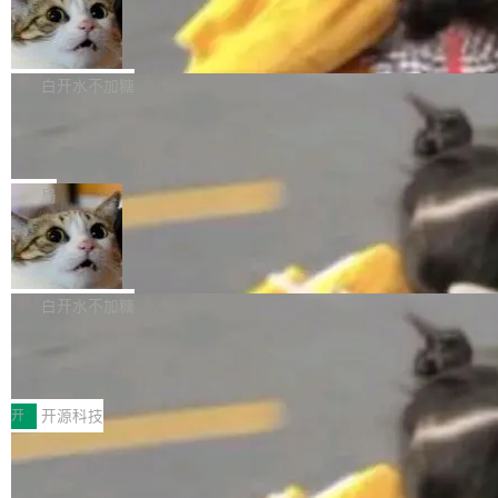
生成与复杂版式组织； 更稳定的图...
untu 用户在用，那用 snap 打包就没什么可纠结
FFmpeg 9.0 发布
创始人的角色「太累了」。几天后，The Inform
的。 从 deb 到 snap 的迁移路径 hwctl 是 rust-
ation 就曝出她将重回 OpenAI，负责递归自我
FFmpeg 9.0 现已发布，包含多项改进。官方更
hwlib 硬件 API 库的一部分，命令行工具负责查
改进方向的研究。她是 Thinking Machines 过
新日志列出的 9.0 版本主要更新内容如下： 扩
白开水不加糖
询 Ubuntu 的硬件认证数据库。...
去一年内第四个离开的联合创始人。 这家由前
展 AMF 色彩转换器 (vf_vpp_amf) 的 HDR 功能
OpenAI CTO Mira Murati 创立的公司，连创始
DeepSeek V4 Flash 单日消耗 8 万亿 t
MP4 muxer 中支持 LCEVC 音轨复用 Playdate
okens 登顶热搜
团队都留不住。 但 Thinking Machines 不是唯
视频编码器和多路复用器 添加 v360_vulkan filt
8 万亿 tokens。一天。一家公司的消耗。 Open
一在人才争夺战中失血的公司。六月，Google
er HE-AAC 960 解码 (DAB+) transpose_cuda
Code 在 X 上发帖：「DeepSeek Flash did 8T
局
连失两员大将：Noam Shazeer 去了 Op...
filter 添加 AMF Frame Rate Converter (vf_frc
tokens on August 1st. 5T of free usage + 3T
_amf) filter SMPTE 2094-50 元数据支持和直
NetBSD 11.0 正式发布
on OpenCode Go.」79.8 万次浏览，连带着 #
通 ProRes RAW VideoToolbox 硬件加速器 AP
DeepSeek一天消耗了8万亿# 上了微博热搜——
NetBSD 11.0 现已正式发布，这是 NetBSD 操
V ...
注意这是 OpenCode 一家的消耗。 OpenCode
作系统的第十八个主要版本。 自 NetBSD 10.1
白开水不加糖
是 Anomaly 出品的 AI 编程工具，套餐 10 美元/
以来的变化 更新亮点： 新增对 RISC-V 处理器
月。用户交了 10 美元，就能用 DeepSeek Flas
2026 ChinaJoy鸿蒙游戏增长臻享会举
架构的支持。NetBSD 11.0 是首个支持 64 位 R
办，鲸鸿动能系统呈现游戏行业解决方
h 随便写代码，按网友说法：「怎么使劲用也用
ISC-V 平台的稳定版本，涵盖一系列基于 StarFi
8月1日，2026 ChinaJoy期间，鸿蒙游戏增长臻
案
不完。」5T 来自免费额度，3T 来自 Go...
ve JH71XX 的设备，例如 VisionFive 2、PINE
享会在上海举办。鸿蒙生态的全场景智慧营销平
开
开源科技
64 STAR64，以及 QEMU。 增强了对 POSIX.1
台鲸鸿动能协同华为游戏中心，面向游戏行业开
-2024 和 C23 编程接口标准的兼容性。 compat
技嘉X3D系列再添新成员 B850 AORU
发者及生态伙伴，系统呈现了平台在游戏领域的
S ELITE X3D主板强化性能体验
_linux(8) 增强了对 Linux 系统调用的支持，包
完整能力版图——从IAP高价值用户的全周期经
面向AMD Ryzen X3D处理器玩家，技嘉X3D系