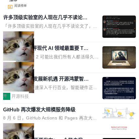
阅读榜单
许多顶级实验室的人现在几乎不读论文
了
「许多顶级实验室的人现在几乎不读论文了，而
且他们认为 ICLR/ICML/NeurIPS 充斥着大量过
局
度宣传和欺诈。」 OpenAI 研究员 Keller Jorda
xAI 前工程师评现代 AI 领域最重要 Top
n 这条推文引发了广泛讨论。他不是在说风凉
3 开源项目
话，他是说出了一个圈内人尽皆知但很少公开捅
Flash Attention 2 可能比我们所有人都活得久。
破的事实。 Jordan 随后补充了一句软化声明：
这句话不是来自某个技术博客，而是出自 Hieu
局
「我不认为这些会议上大部分论文都在过度宣传
Pham 的一条推文。Hieu Pham 是谁？他是 xAI
或造假。问题是，作为读者，如果你筛选出那些
共商智能硬件发展新机遇 开源鸿蒙智能
的早期工程师之一，在 Grok 训练基础设施团队
硬件开发者日杭州站即将举行
看起来最令人兴奋的论文，那它们大部分都是过
工作过。近日他在 X 上发了一条帖子，列出了他
随着万物智联加速深入千行百业，智能硬件正从
度宣传的。」 这才是真正的痛点。不是所有论文
认为现代 AI 领域最重要的三个开源项目。 第一
单点设备迈向智能化、网联化、协同化发展。作
开
开源科技
都有问题，是最吸引眼球的那批论文最有问题。
个名字毫无悬念：Flash Attention 2。 Hieu 的
为面向全场景、跨终端的分布式操作系统，开源
他引用的帖子来自 Mathew Shen，一位 ICLR 2
理由很具体。FA 系列不需要解释，但 FA2 是他
GitHub 再次爆发大规模服务降级
鸿蒙通过统一技术底座和分布式能力，为不同类
026 的读者：「看了篇 ...
认为最重要的一个——复杂度恰到好处，刚好能
型智能设备的开发、连接与互联提供关键支撑，
8 月 6 日，GitHub Actions 和 Pages 再次大规
驱动你去学 CuTe，但还没被那些"邪恶的" Hopp
也为产业链企业探索产品创新与商业增长打开新
模服务降级，Actions 完全不可用超过 5 小时，
局
er++ 优化所淹没，足够容易修改和适配。 更关
的空间。 8月14日，开源鸿蒙智能硬件开发者日
webhook 停发，连自托管 runner 也因调度层故
键的是 FA2 的持久性...