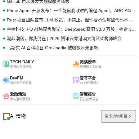
GitHub 再次爆发大规模服务降级
Prime Agent 开源发布：一个能自我改进的编程 Agent，ARC-AGI 3 超越人类专家基线
Rust 项目团队宣布 LLM 政策：不禁止，但你要承认哪些代码不是你写的
宇树科技 IPO 战略配售曝光：DeepSeek 获配 93.3 万股，锁定 36 个月
潮起潮落，你我仍在 | 2026 腾讯云粤港澳大湾区架构师峰会
马斯克 AI 百科项目 Grokipedia 被曝数月未更新
TECH DAILY
阅读榜单
每日内容报纸化
每周热文看这里
DevFM
智写平台
当天资讯听着看
AI 创作更轻松
激励活动
智库报告
参与活动赢源石
行业技术报告
AI 造物
更多造物项目