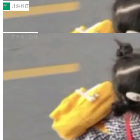
一，界面错位。他说这个问题"两年前就发现了，
AI 聊天功能（添加了一些快捷键）</span></li>
2026卫星活动——第二届多语种对话语音语言模
开
开源科技
至今没变"。 数据流方面，Manshin 指出 SwiftU
<li><span style="color:#000000">新增了始终
型挑战赛 （Multilingual Conversational Speec
I 的属性包装器演进史...
在新 SQL 控制台中打开 AI 生成的脚本的功能</
Qwen3.8-Max 发布，下周开源 Qwen3.
h Language Model Challenge，MLC-SLM）T
8-27B
span></li> <li><span style="color:#000000...
ask 1赛道中，传音TEX AI中心语音算法团队以
千问大模型宣布正式推出 Qwen 家族迄今最强大
自主研发的说话人归属多语种自动语音识别系统
的模型 Qwen3.8-Max，也是其首个 Max 规模
白开水不加糖
取得tcpMER 15.41%的成绩，在全球110支参赛
的开源权重模型。Qwen3.8-Max 的模型权重预
队伍中位列第二。此次突破展现了传音在多语种
计将于开源，彼时也将同步开源 Qwen3.8-27B
语音识别、说话人日志、时间对齐与长音频工程
模型。 根据介绍，Qwen3.8-Max 基于 Qwen 3.
加载更多
化系统等关键方向的系统性技术实力。 本届赛事
5 的架构基础构建，参数规模扩展至 2.4 万亿，
聚焦多语言对话语音模型面临的关键技术挑战，
激活参数95B，支持100万上下文Tokens，在编
共吸引来自全球工业界与学术界的1...
程、办公、科研以及长周期任务等方面实现了全
面提升。它不仅能应对更具挑战性的问题，还能
更可靠地端到端完成复杂任务，输出值得信赖的
成果。 全球开发者都可通过千问 AI 平台获得 Q
wen3.8 的 API 服务：国内每百万 Tok...