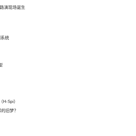
nt 路演现场诞生
制系统
模型
H-Spi）
兼容的旧梦？