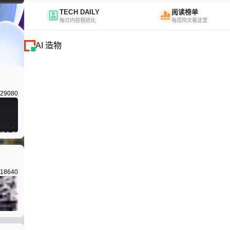
TECH DAILY
阅读榜单
每日内容报纸化
每周热文看这里
AI 造物
29080
I生成
18640
I生成