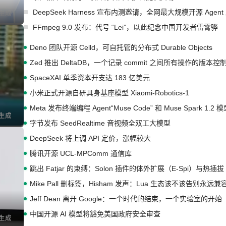
DeepSeek Harness 宣布内测邀请，全网最大规模开源 Age
I生成
FFmpeg 9.0 发布：代号 “Lei”，以此纪念中国开发者雷霄骅
Deno 团队开源 Celld，可自托管的分布式 Durable Objects
Zed 推出 DeltaDB，一个记录 commit 之间所有操作的版本控
SpaceXAI 单季资本开支达 183 亿美元
小米正式开源自研具身基座模型 Xiaomi-Robotics-1
Meta 发布终端编程 Agent“Muse Code” 和 Muse Spark 1.2 
I生成
字节发布 SeedRealtime 音视频全双工大模型
DeepSeek 将上调 API 定价，涨幅较大
腾讯开源 UCL-MPComm 通信库
跳出 Fatjar 的束缚：Solon 插件的体外扩展（E-Spi）与热插拔（
Mike Pall 删标签，Hisham 发声：Lua 生态该不该告别永远
Jeff Dean 离开 Google：一个时代的结束，一个实验室的开始
中国开源 AI 模型将豁免美国政府安全审查
I生成