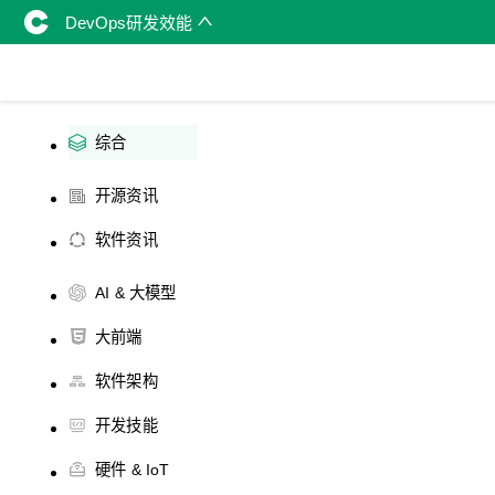
DevOps研发效能
综合
开源资讯
软件资讯
AI & 大模型
大前端
软件架构
开发技能
硬件 & IoT