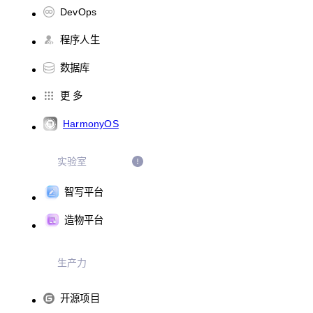
DevOps
程序人生
数据库
更 多
HarmonyOS
实验室
智写平台
造物平台
生产力
开源项目