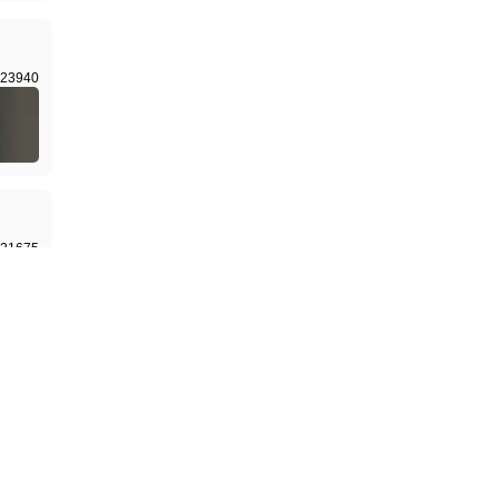
23940
21675
5880