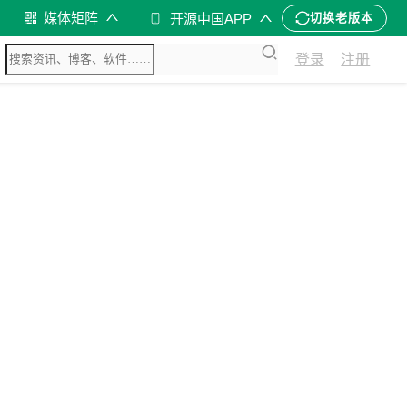
媒体矩阵
开源中国APP
切换老版本
登录
注册