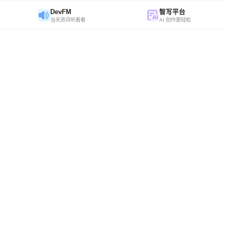
DevFM
智写平台
当天资讯听着看
AI 创作更轻松