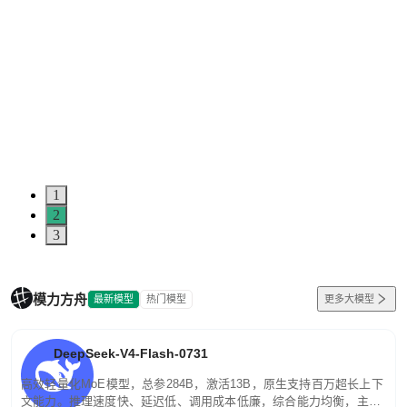
1
2
3
模力方舟
最新模型
热门模型
更多大模型
DeepSeek-V4-Flash-0731
高效轻量化MoE模型，总参284B，激活13B，原生支持百万超长上下
文能力。推理速度快、延迟低、调用成本低廉，综合能力均衡，主打