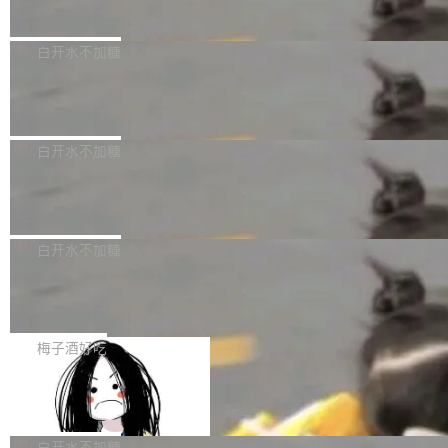
量、充分测试、充分审查，并且必须披露。LLM
价格计算，认购金额约1.41亿元，股份锁定期为
Docker 29.7.2 现已发布，具体更新内容如下：
不得生成涉及安全性的关键变更，除非作者本身
36个月。 公告显示，本次宇树科技战略配售对
Bug fixes and enhancements 修复多次传递同
白开水不加糖
就是领域专家。即使如此，政策也"强烈不建
象主要包括长期投资机构、与公司业务具有战略
一环境变量时，docker service create和docker
议"这么做。 对于不披露的情况，审核者可以直
合作关系或长期合作愿景的大型企业、科创板保
Apache Fluss 毕业成为顶级项目
service update会发生 panic 的问题。docker/cl
接关闭 PR，无需解释。 政策作者 Jynn Ne...
荐人跟投子公司，以及公司高级管理人员和核心
i#7145 修复了 Docker Engine 29.7.0 中引入的
今年 7 月，Apache Fluss 的毕业提案在 Apach
员工参与设立的专项资产管理计划。其中，Dee
一个回归问题，该问题导致拉取镜像时会拒绝包
e 孵化器项目管理委员会（IPMC）投票中获得
白开水不加糖
pSeek作为与宇树科技具备战略合作关系的企
含绝对 hardlink 目标的镜像（此类镜像由某些镜
全票通过，随后获 Apache 软件基金会董事会批
业，获配股份数量占本次发行数量的2.31%。 除
像构建工具生成）。moby/moby#53305 修复了
马斯克 AI 百科项目 Grokipedia 被曝数
准。今天，Apache 软件基金会正式宣布 Apach
DeepSeek外，腾讯旗下上海启善投资有限公司
月未更新
Docker Engine 29.7.0 中引入的一个回归问
e Fluss 孵化毕业，成为 Apache 顶级项目（TL
埃隆·马斯克推出的AI百科项目 Grokipedia 被曝
获配9...
题，该问题可能导致在旧版 Linux 内核...
P）！这一里程碑不仅标志着 Fluss 迈入新的发
长期停止内容更新，未能实现其作为“AI版维基百
白开水不加糖
展阶段，也将进一步推动流式存储、实时湖仓与
科”替代品的目标。 据 Lawfare 最新调查，自今
Solon I18n：三种解析器，零样板代码
AI 数据基础加速融合，为实时数据基础设施的发
年4月以来，Grokipedia 页面更新功能基本停
展开启新的篇章。
滞，过去三个月内没有任何条目完成更新，用户
如果你在 Spring Boot 里做过国际化，流程大概
提交的编辑请求也长期处于待处理状态。 Groki
是这样的：配 MessageSource 的 Bean、写 R
梅子酒好吃
pedia 于去年底上线，定位为由人工智能生成内
eloadableResourceBundleMessageSource、
Apache Doris 4.1 全面增强 Iceberg：
容的百科平台，被马斯克视为传统众包百科网站
声明 LocaleResolver、注册 LocaleChangeInt
支持 UPDATE、MERGE INTO 与 Iceb
维基百科的替代方案。Lawfare 调查发现，无论
erceptor…五六步之后才能看到第一行翻译文
Apache Doris 4.1 要补齐的，正是缺失的那一
erg V3
热门页面还是低关注度页面，均未出现近期更
本。 Solon 换了个方式。整个 i18n 模块围绕三
半。在已有查询能力的基础上，Doris 进一步支
白开水不加糖