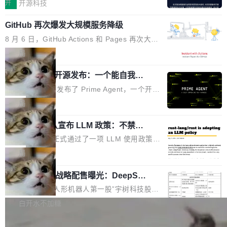
认为现代 AI 领域最重要的三个开源项目。 第一
单点设备迈向智能化、网联化、协同化发展。作
开
开源科技
都有问题，是最吸引眼球的那批论文最有问题。
个名字毫无悬念：Flash Attention 2。 Hieu 的
为面向全场景、跨终端的分布式操作系统，开源
他引用的帖子来自 Mathew Shen，一位 ICLR 2
GitHub 再次爆发大规模服务降级
理由很具体。FA 系列不需要解释，但 FA2 是他
鸿蒙通过统一技术底座和分布式能力，为不同类
026 的读者：「看了篇 ...
认为最重要的一个——复杂度恰到好处，刚好能
型智能设备的开发、连接与互联提供关键支撑，
8 月 6 日，GitHub Actions 和 Pages 再次大规
驱动你去学 CuTe，但还没被那些"邪恶的" Hopp
也为产业链企业探索产品创新与商业增长打开新
模服务降级，Actions 完全不可用超过 5 小时，
局
er++ 优化所淹没，足够容易修改和适配。 更关
的空间。 8月14日，开源鸿蒙智能硬件开发者日
webhook 停发，连自托管 runner 也因调度层故
键的是 FA2 的持久性...
（OHDD：OpenHarmony Hardware Develope
Prime Agent 开源发布：一个能自我改
障无法工作。Pages、Copilot code review、C
进的编程 Agent，ARC-AGI 3 超越人类
r Day）将在杭州启航。活动面向智能硬件产业
opilot coding agent 全部受影响。从检测到完全
Prime Intellect 发布了 Prime Agent，一个开源
专家基线
链企业和开发者，邀请行业专家与资深技术顾
恢复，大约 12 小时。 这是 2026 年 8 月的第六
的编程 Agent Harness，核心设计围绕两个抽
局
问，围绕开源鸿蒙技术能力、设备适配、芯片适
起事故，其中四起与 AI/Copilot 服务相关。 Git
象：Recursive Language Model（RLM）和 C
配、功耗与稳定性调优、兼容性测评及统一互联
Hub 员工 kdaigle 在 HN 讨论中贴出了一组数
Rust 项目团队宣布 LLM 政策：不禁
ontinual Harness。在 ARC-AGI 3 基准测试
等内容展开系统讲解和实战交流，帮助企业进一
止，但你要承认哪些代码不是你写的
据：2025 年全年 10 亿次 commit。现在，每周
上，Prime Agent + Opus 5 的组合达到了 95.
Rust 语言项目正式通过了一项 LLM 使用政策，
步了解开源鸿蒙在智能...
2.75 亿次，全年预计 140 亿次。GitHub...
5% RHAE Best@1，超过了 ARC 报告的人类专
覆盖 rust-lang/rust 单一仓库的代码贡献。这不
局
家基线 95.4%。 不是又一个 coding agent 包装
是项目级别的官方立场，目前由五个团队采纳，
器 Prime Agent 的架构和市面上大多数 coding
宇树科技 IPO 战略配售曝光：DeepSe
但它可能是主流开源项目中关于 AI 辅助贡献最
ek 获配 93.3 万股，锁定 36 个月
agent 有本质区别。大多数 agent harness 的设
细致的一份规则。 政策的核心只有一句话：LLM
8月6日晚间，“人形机器人第一股”宇树科技股份
计是基于早期模型的能力—...
可以用来分析、提炼、审阅、建议，但不能用来
有限公司披露IPO发行价格及战略配售结果，杭
白开水不加糖
创作。 具体来说，LLM 生成的代码可以提交，
州深度求索人工智能基础技术研究有限公司（De
但必须满足五个条件：预先安排、非关键、高质
Docker 29.7.2 发布
epSeek）获配93.3399万股，按150.8元/股发行