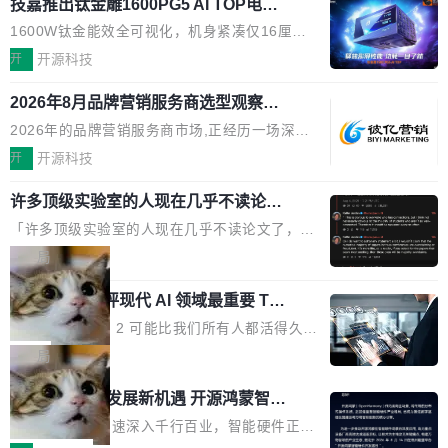
O行业规模预计达942亿元,同比增长169.7%。G
技嘉推出钛金雕1600PG5 AI TOP电
问得好。 因为我自己也是从用户变成开发者的。
本的各个审批类型的审批单导出 2、优化各个审
源：为发烧级主机与本地AI算力打造旗
artner同期预测,传统搜索引擎访问量年内将下滑
现有产品的天花板 我用过不少 AI 浏览器插件。
1600W钛金能效全可视化，机身紧凑仅16厘米
核反确认审批的逻辑，使...
舰供电方案
25%,AI载体流量占比突破40%;埃森哲2025年中
刚开始觉得都挺好——选中一段文字，弹出解
继2026台北电脑展首度亮相后，技嘉科技近日正
开
开源科技
国消费者调研则指出,37%的用户在有明确购买需
释；写邮件时帮你润色；看英文网页给你翻译摘
式发布钛金雕1600PG5 AI TOP电源。这款高端
求时倾向于先问AI。几组数据指向一致:GEO已
要。但用久了你会发现，它们本质上都是同一类
2026年8月品牌营销服务商选型观察：
电源专为发烧级DIY主机与本地AI算力平台打
从营销"加分项"变成品牌在AI时...
从流量思维到品牌资产思维的范式转移
东西：一个带网页上下文的聊天框。 它们能读取
造，整机长度仅16厘米，提供1600W额定功率
2026年的品牌营销服务商市场,正经历一场深刻
页面的文本，然后把文本丢给大模型，再返回一
与80PLUS钛金能效；支持ATX 3.1与PCIe 5.1
的价值重构。全球全案品牌代理机构市场从2025
开
开源科技
段回答。仅此而已。 这当然有用，但总觉得差点
规范，结合服务器级元件、完善供电线材与内置
年的83.1亿美元增长至2026年的86.6亿美元,年
意思。比如我在一个后台管理系统里，需要填50
实时LCD监控屏，可充分满足当下高阶PC主机
许多顶级实验室的人现在几乎不读论文
复合增长率达5.44%,预计2032年将突破120亿美
个表单字段，每个字段还有联动逻辑；比如我
了
的严苛使用需求。 澎湃功率，紧凑机身 钛金雕1
元。数字广告与公共关系相关服务市场更是从20
「许多顶级实验室的人现在几乎不读论文了，而
想...
600PG5 AI TOP具备强悍输出功率，同时实现
25年的8463亿美元扩张至2026年的8763亿美
且他们认为 ICLR/ICML/NeurIPS 充斥着大量过
局
机身尺寸大幅精简。整机长度仅16厘米，属于同
元。数字的背后是一个清晰的事实——品牌对专
度宣传和欺诈。」 OpenAI 研究员 Keller Jorda
功率段机身尺寸十分紧凑的1600W电源产品。小
业化营销服务的需求从未如此迫切。 但市场扩容
xAI 前工程师评现代 AI 领域最重要 Top
n 这条推文引发了广泛讨论。他不是在说风凉
巧机身有效提升市面主流标准A...
3 开源项目
的同时,服务商的竞争逻辑正在改变。2026年Top
话，他是说出了一个圈内人尽皆知但很少公开捅
Flash Attention 2 可能比我们所有人都活得久。
Agency年度合辑的观察指出,“产品”这个离消费
破的事实。 Jordan 随后补充了一句软化声明：
这句话不是来自某个技术博客，而是出自 Hieu
局
者最近的载体,在整个品牌营销层面的权重显著变
「我不认为这些会议上大部分论文都在过度宣传
Pham 的一条推文。Hieu Pham 是谁？他是 xAI
高了。全域营销服务商的竞争正在从规模转向深
共商智能硬件发展新机遇 开源鸿蒙智能
或造假。问题是，作为读者，如果你筛选出那些
的早期工程师之一，在 Grok 训练基础设施团队
度,案例厚度、全域覆盖、多线协同...
硬件开发者日杭州站即将举行
看起来最令人兴奋的论文，那它们大部分都是过
工作过。近日他在 X 上发了一条帖子，列出了他
随着万物智联加速深入千行百业，智能硬件正从
度宣传的。」 这才是真正的痛点。不是所有论文