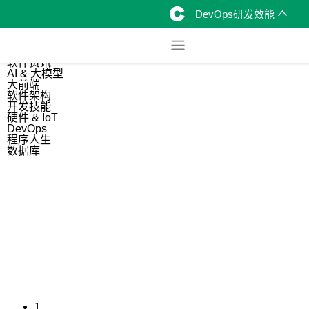
DevOps研发效能
综合
开源资讯
软件资讯
AI & 大模型
大前端
软件架构
开发技能
硬件 & IoT
DevOps
程序人生
数据库
1