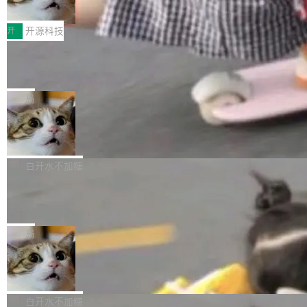
变体：Switchable...
性能、流畅双第一，三星Galaxy Z系列
那个创业公司。不同的是，这次它构建在 Cloudf
数据库，按名称寻址，复制到你自己的 S3 兼容
2026年7月的手机市场，由于存储等硬件成本暴
新折叠缺席
lare Workers 上——我花了九年时间搭建的平台
存储库里。节点之间只通过这个存储库协调——
增，手机厂商的日子也不好过啊，新机速度明显
开
开源科技
——并且深度集成了 AI。这基本上是我十年秘密
没有控制平面，没有共识协议。每个对象自带一
放缓，因此硝烟味淡了许多。新机参数规格除开
计划的顶峰。 十年前，Ken...
个小型数据库，应用天然按分片构建，单个数据
Zed 推出 DeltaDB，一个记录 commit
高价的三星折叠（三星Galaxy Z Fold8 Ultra / Z
之间所有操作的版本控制系统
库的竞争和爆炸半径问题在设计层面就被消除
Fold8 / Z Flip8）外，其余要么是中低端机器，
Zed 编辑器团队发布了新项目——DeltaDB，一
了。 闲置的 cell 会休眠到几乎不占资源。当 cel
例如iQOO Z11i、REDMI Note 17、REDMI No
个在 git commit 之间记录每一次编辑操作的版
局
l 迁移或唤醒时，新宿主从 S3 恢复 SQLite 数据
te 17 Pro、OPPO K15，要么是vivo X300 E这
本控制系统。目前处于 Early Access 阶段。 De
库继续执行。存储库是持久化的唯一真相...
SpaceXAI 单季资本开支达 183 亿美元
样的次旗舰。 Galaxy Z Fold8 Ultra / Z Fold8 /
ltaDB 的核心思路直接写在 landing page 最显
Z Flip8三款折叠屏新机均在7月22日发布，且全
眼的位置：「Software is made between com
根据风险投资人Tomer Tunguz 博客（VC 分
部搭载骁龙8 Elite Gen5 for Galaxy，它们本该
mits」——软件是在 commit 之间写出来的。git
析）披露的最新分析与第二季度业绩报告，Spac
白开水不加糖
是7月性...
只记录了你提交的最终状态，但真正的工作过程
eXAI在上个季度的总资本支出飙升至183.7亿美
Meta 发布终端编程 Agent“Muse Cod
——打字、删改、试错、agent 对话——都在 co
元。其中，绝大部分资金被直接用于 AI 领域，
e” 和 Muse Spark 1.2 模型
mmit 之间的空隙里丢失了。 DeltaDB 要做的就
金额高达158.3亿美元，这一单项投入已经逼近
Meta 今天发布了两款 AI 产品：Muse Code，
是把这段空隙补上。 回退到任何一次编辑：Delt
微软同期总资本开支的四成。 与亚马逊、Alpha
一个在终端里运行的编程 agent；Muse Spark
局
aDB 捕获 commit 之间的每一次操作，...
bet、微软以及 Meta 等传统科技巨头相比，Spa
1.2，驱动这个 agent 的新模型。一句话概括：
ceXAI的资金消耗速度尤为引人瞩目。然而，支
美团开源 LoHoSearch，用知识图谱校
你可以用 curl -fsSL https://dev.meta.ai/install.
准 AI 能力认知
撑庞大支出的资金来源却呈现出截然不同的面
sh | bash 安装一个能在大项目里自动规划、写
机器出题的前提，是让机器拥有全局视野。整个
貌。数据显示，微软和 Meta 主要依托充沛的经
代码、验证结果的 AI 终端工具。 据介绍，Muse
构建流程可以分为四个环节：建图 → 控制难度
白开水不加糖