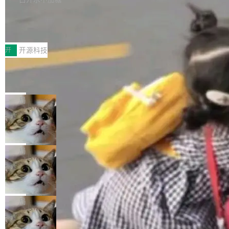
新，相关问题并非局限于特定领域，而是在不同
个解析器、一个注解、一个工具类展开——没有
持了 UPDATE、DELETE、MERGE INTO 等数
主题和访问量页面中普遍存在。 调查人员最初认
XML、没有拦截器注册、没有样板配置。 资源
Testin XAgent：CIO智能测试落地指南
据修改操作、完整的表结构管理与分区演进，以
为，Grokipedia可能只是限...
文件的约定 把文件放到 resources/i18n/ 下： r
及 rewrite_data_files、expire_snapshots 等日
7月30日，TiD2026质量竞争力大会在北京中关
esources/i18n/messages.properties ...
常维护操作，并完整支持 Iceberg V3 格式。
村国家自主创新示范区会议中心开幕。本届大会
开
开源科技
由中关村智联软件服务业质量创新联盟主办，以
让非法状态不可表示：一篇关于 ADT
“智构可信·质创未来——AI原生时代的质量新范
的帖子在 Reddit 火了
式”为主题，直面AI从实验室走向规模化产业落地
有一种东西，一旦用过就回不去了。Alex Fedos
的核心质量命题。会上，《2026智能研发生产力
eev 管它叫"软件设计的基石"。 他说的东西不新
局
工具选型手册》发布，Testin云测的Testin XAge
鲜——代数数据类型（ADT），尤其是和类型
nt智能测试系统入选AI测试领域代表产品。对CI
Cloudflare 开源内部企业 AI 平台 Clou
（sum type）。但他说清楚了一件事：这不是类
dflare OS
O而言，这提示了一个转变：AI测试正在从效率
型系统的学术体操，是日常编码的思维方式。 文
Cloudflare 发布了一个开源项目 Cloudflare O
工具升级为企业的质量基础设施。 CIO面对的新
章从一个简单的例子切入。一个网站的深色主题
S。如果你只看官方博客，你会觉得这是又一
局
现实 过去两年，CIO们的焦虑清单上多了两项：
设置，如果用布尔值 + 可空字段来表示——bool
个"AI 知识库 + 聊天机器人"——每个大厂都在
一是如何让大模型和智能体应用安全地从PoC走
ean 表示是否可切换，nullable 的默认模式、浅
Deno 团队开源 Celld，可自托管的分
做，没什么新鲜的。 但 Kenton Varda 在 Twitte
向生产，二是如何让测试团队跟得上AI应用...
布式 Durable Objects
色方案、深色方案——会产生大量无意义的组
r 上把事情说清楚了： 今天我们发布了 Cloudfla
Ryan Dahl 领导的 Deno 团队推出了最新开源项
合。方案缺了、配置冲突了、全 null 了。要知道
re OS，一个带连接器的聊天机器人，跟其他所
目 Celld，一个能在自己机器上运行 Cloudflare
局
哪些组合有效，作者说，你得靠"文档、校验、或
有科技公司做的一样。只不过，实际上它不一
Workers 和 Durable Objects 的守护进程。 设
者部落知识"。 换个写法。Rust 的 enum，两个
样。这是 Sandstorm.io 的重制版，我十年前的
鲁大师7月新机性能/流畅/AI榜：vivo夺
计思路很直接：每个对象是一个独立的 SQLite