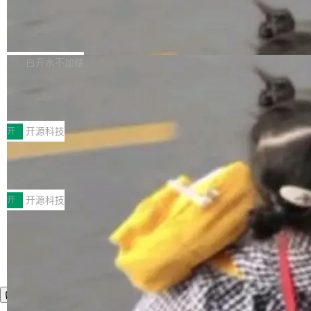
营现金流来覆盖资本开支，其资本支出覆盖率分
Code 是 Meta 的编程 agent 产品。它和市场上
→ 质量把关 → 数据概览。
别达到155% 和106%;而SpaceXAI的经营现金
已有的终端编程 agent 在设计理念上有几个明显
腾讯开源 UCL-MPComm 通信库
流仅能覆盖资本开支的12...
的差异点。 异步后台 agent：Muse Code 有一
腾讯网平团队宣布开源了 UCL-MPComm 通信
个主 agent 循环，外加一组后台 agent。这些后
库，并将作为transport接入Mooncake TENT。
白开水不加糖
台 agent...
该通信库针对AI Memory池化场景的数据传输需
CoStrict入选工信部2025人工智能应用
求进行了深度优化，能够实现数据中心内大规模
典型案例
计算节点间多种内存类型的高性能通信。 UCL-
近日，工信部科技司公示《2025人工智能应用典
MPComm将作为一种传输引擎接入Mooncake T
型案例入选名单》，深信服“面向企业研发场景的
开
开源科技
ENT，实现零拷贝传输性能提升30%、非零拷贝
开源 AI 编程平台 CoStrict 应用”凭借卓越的技术
传输性能最高提升5倍。UCL-MPComm底层基
深信服AI算力网关入选工信部人工智能
创新与落地成效成功入选。 全链路私有化部署，
应用典型案例！
于自研UCL-Engine通信引擎，后续腾讯网平将
助力企业AI研发安全落地 当前，越来越多企业已
前不久，工业和信息化部正式发布《2025年人工
持续开源更多基于UCL-Engine的高性能通信组
经开始引入 AI Coding 工具，通过调用公有云模
智能应用典型案例名单》，集中展示人工智能在
开
开源科技
件。 腾讯网平团队在UCL-MPComm中实现了一
型或企业内部部署模型提升研发效率。但随着 AI
各领域的应用成果，覆盖技术底座、行业赋能、
个独立于业务线程的全局通信引擎（Engine），
Coding 从个人辅助工具逐步走向团队级、组织
产品应用、支撑保障、专题等五大方向。深信服
并实...
级应用，企业在规模化落地过程中，对安全性、
AI算力网关（AI创新平台）成功入选！ 随着各行
可控性和代码质量提出了更高要求。 首先是数据
各业的Agent走向规模化建设，算力构成形态逐
安全与合规要求。对于大多数普通研发场景，公
渐丰富，用户关注的重点也在发生变化：不只是
有云模型能够满足快速试用和效率提升的需求。
让AI用起来，还要进一步看清混合算力时代下，