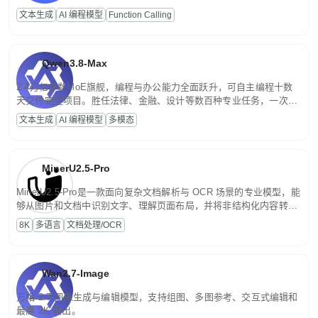
高并发、轻量化任务，适合日常对话、内容创作、基础 RAG、批量
文本生成
AI 编程模型
Function Calling
文案处理等普惠刚需场景。
Qwen3.8-Max
2.4万亿参数MoE旗舰，编程与办公能力全面跃升，可自主编程十数
天交付完整项目。胜任法律、金融、设计等数百种专业任务，一次对
话端到端交付生产级成果。原生视觉理解贯穿规划、执行与验证全流
文本生成
AI 编程模型
多模态
程，支持超长文档与长视频的深度语义解析。长程任务中自主规划与
闭环迭代，持续进化。
MinerU2.5-Pro
MinerU2.5-Pro是一款面向复杂文档解析与 OCR 场景的专业模型，能
够从图片和文档中识别文字、理解页面布局，并将非结构化内容转换
为便于存储、检索和二次处理的结构化结果。
8K
多语言
文档处理/OCR
Wan2.7-Image
万相 2.7 图像生成与编辑模型，支持组图、多图参考、交互式编辑和
最高 2K 输出。