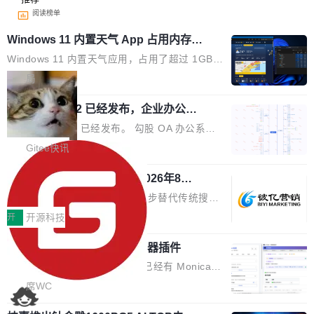
阅读榜单
Windows 11 内置天气 App 占用内存超
过 1GB
Windows 11 内置天气应用，占用了超过 1GB
内存。 Notebookcheck 的测试发现这个数字
局
时，反复确认了多次。不是 100MB，不是 500
勾股 OA v6.0.2 已经发布，企业办公系
MB，是 1 个 G。一个显示天气的应用。 Windo
统
ws 内置应用臃肿早就是老话题了，但一款天气
勾股 OA v6.0.2 已经发布。 勾股 OA 办公系统
应用占用内存就超过 1G 还是过于离谱——问题
是一款简单实用的开源的企业办公系统。系统集
Gitee快讯
出在 WebView2。微软的天气 App 本质上是一
成了系统设置、附件管理、人事管理、行政管
个嵌在 Edge WebView 里的网页。它不是一个
942亿赛道如何选对伙伴？2026年8月G
理、消息管理、资产管理、企业公告、知识网
EO公司推荐
「应用」，它是一个运行在浏览器引擎里的网
盘、审批流程设置、办公审批、工作计划、工作
当DeepSeek、豆包等大模型逐步替代传统搜索
页，外面套了一层 Windows 的壳。 WebView2
汇报、工作日志、日常办公、财务管理、客户管
成为用户获取信息的主要入口,品牌竞争的逻辑变
开
开源科技
本身就是个内存大户。它加载了完整的 Edge 渲
理、合同管理、项目管理、任务管理等功能模
了:不再是争抢关键词排名,而是想办法进入AI脱
染引擎，包括 JavaScript 引擎...
块。系统简约，易于功能扩展，方便二次开发，
为什么要开发又一个 AI 浏览器插件
口而出的那个答案。"GEO公司推荐"这个搜索词
可以用来做日常 OA，CRM，ERP，业务管理等
背后,折射的是企业面对新兴服务赛道时的集体困
说实话，每次有人问我"市面上已经有 Monica、
系统。 勾股OA6.0.2版本主要是对勾股OA 6第
惑——该信谁、看什么、怎么选。 据易观分析
Sider、Copilot for Chrome 这些 AI 浏览器插件
席WC
一个大版本发布的部分功能细节优化和bug问题
《中国GEO市场产业图谱》数据,2026年中国GE
了，你为什么还要再做一个"，我都觉得这个问题
修复的版本，具体更新日志如下： 1、补全新版