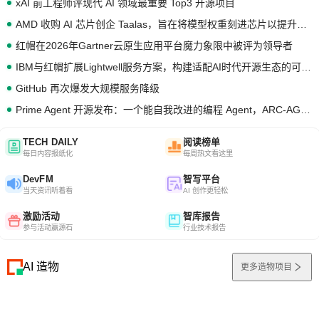
xAI 前工程师评现代 AI 领域最重要 Top3 开源项目
AMD 收购 AI 芯片创企 Taalas，旨在将模型权重刻进芯片以提升推理性能
红帽在2026年Gartner云原生应用平台魔力象限中被评为领导者
IBM与红帽扩展Lightwell服务方案，构建适配AI时代开源生态的可信基础设施
GitHub 再次爆发大规模服务降级
Prime Agent 开源发布：一个能自我改进的编程 Agent，ARC-AGI 3 超越人类专家基线
TECH DAILY
阅读榜单
每日内容报纸化
每周热文看这里
DevFM
智写平台
当天资讯听着看
AI 创作更轻松
激励活动
智库报告
参与活动赢源石
行业技术报告
AI 造物
更多造物项目