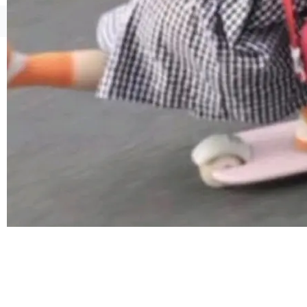
但对于金融、能源、医疗等对数据安全要求较...
Token花在哪里、算力是否被充分利用，以及持
续增长的AI成本该如何优化。 深信服AI算力网关
©OSCHINA(OSChina.NET)
京ICP备2025119063号
正是围绕这些实际问题，从Token治理和成本治
理两个方面，让用户的每一份算力都看得清、管
得住、用得稳、省得下、更安全！ 一、从现在开
始，Token使用一目...