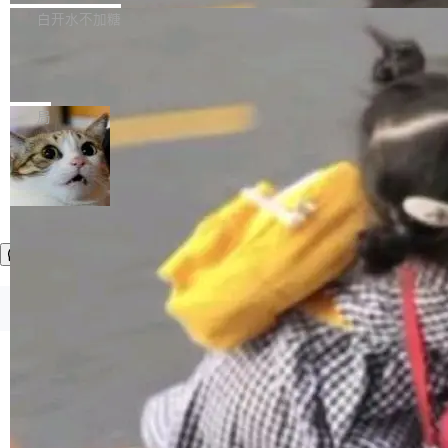
正，才能成为机器能理解的高质量数据。医学影
理工具。它可以查看，转换，编辑和分类所有主
白开水不加糖
像AI落地最昂贵的环节，不是算法，是专业医生
流格式的电子书。Calibre 是个跨平台软件，可
的时间。 张医生是某三甲医院放射科副主任医
SwiftUI 问世七年了，为什么开发者还
以在 Linux、Windows 和 macOS 上运行。 Cal
师，牵头一项腹部肌肉影像课题。他需要在数百
在骂它？
ibre 9.12 现已正式发布，此次更新内容如下：
Yakov Manshin 发了一期长达 40 分钟的 YouT
张CT影像上完成像素级精细分割，让系统"...
新功能 macOS：在 Connect/Share 按钮中添加
ube 视频，标题是"SwiftUI 七年后：一个平庸的
局
通过 AirDop 共享书籍的功能 Content server：
故事"。视频核心观点很简单：SwiftUI 发布七年
支持可向服务器后端添加新端点的插件 Edit boo
了，仍然像一个永久公测版。 Manshin 从数据
k：Compress images：添加将 GIF 图像转换为
流、布局系统、API 稳定性、性能、跨平台五个
加载更多
JPEG/WebP 的选项 ToC Editor：添加一个按
维度逐一批判了 SwiftUI。最让人印象深刻的一
钮，用于对目录中的条目进...
个论据是：苹果官方的 SwiftUI 教程项目 Land
marks，用最新 Xcode 在最新 macOS 上构建
运行，出来的效果是坏的——侧边栏按钮大小不
一，界面错位。他说这个问题"两年前就发现了，
©OSCHINA(OSChina.NET)
京ICP备2025119063号
至今没变"。 数据流方面，Manshin 指出 SwiftU
I 的属性包装器演进史...