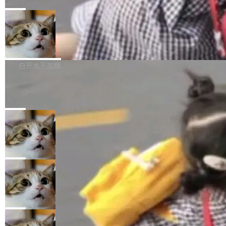
C版的产品，搭载“人机双写”重磅功能——你写
全球知名开源多媒体框架 FFmpeg 今天正式发
给 OpenAI 总法律顾问 Che Chang 发了封邮
你的，AI写AI的，同屏协作互不干扰。一句话让
布了 9.0 版本。这个版本除了带来新一代音视频
局
件，附了一封长信，要求 OpenAI 配合调查前苹
AI帮你干活，现在开启全新体验！ 温馨提示：
处理能力和硬件加速支持之外，还有一个特殊之
果员工带走机密信...
体验WorkBuddy鸿蒙PC版前，请将 HUAWEI M
亚马逊成本失控：AI 写代码烧掉 1215
处：FFmpeg 9.0 的代号是“Lei”。 这个名字，
万元，超预算 860%
atePad Edge 升级至 HarmonyOS 6.1.0.135S
来自中国开发者雷霄骅（Lei Xiaohua）。 对于
外媒近日曝光了亚马逊的多份内部报告显示，AI
P9 patch03及以上版本。 *升级路径：设置 > 搜
很多中国音视频开发者而言，这个名字并不陌
导致公司在多个项目上超支。《金融时报》报道
白开水不加糖
索“软件更新” > 检查更新，即可搜索新版本，下
生。十年前，他通过大量中文技术文章、源码分
称，仅一个项目的成本超支就高达 180 万美元
载安装完成升级即可。 没有...
析和开源示例，让一代开发者第一次真正理解 F
Hugging Face CEO 发声：中国正在开
（约合人民币 1215 万元）。 具体来说，一名工
源模型上碾压我们
Fmpeg，也成为很多人进入音视频开发领域的
程师借助 Anthropic 旗下 Claude Sonnet 模型
"他们正在开源模型上碾压我们。" Hugging Fac
“启蒙老师”。 而今年，恰好是雷霄骅离世十周
编写程序，目标是完成电商平台作者信息与商品
e CEO Clément Delangue 在 CNBC 的采访里
局
年。FFmpeg 社区最终选择用一个大版本的名
列表的数据匹配 —— 一项常规的数据处理任
没有拐弯抹角。他说中国正在赢得 AI 竞赛，而
字，留下了这份纪念。 雷霄骅曾是中国传媒大学
务，最终却产生了 180 万美元的账单，实际支出
当 AI agent 把源码变成了最好的扩展系
且按目前的速度，中国 AI 工具预计在今年底或
数字电视技术方向的博士生，长期从事视频、音
统，开发者工具必须开源
超出原定预算 860%。 更令人意外的是，该项目
2027 年就能追上美国前沿实验室的水平。 Dela
五年前，David Crawshaw 问过很多软件工程师
频技...
最终并未成功落地，而高额算力消耗持续运行长
ngue 把原因归结为一件事：开放协作。中国的
一个问题：你写过什么给自己用的程序？答案几
局
达 5 个月，公司直到财务对账时才察觉异常。这
AI 开发者在一个共享和协作的生态里加速迭代，
乎都是没有。工程师们整天用别人写的程序写程
意味着一个无人看管的 AI 程序，在近半年时间
而美国模型厂商在"闭门造车"。他的原话是 "buil
DeepSeek Harness 宣布内测邀请，全
序给别人用。偶尔有人自己写个博客系统、智能
里日夜不停地"烧钱"。 复盘显示，...
网最大规模开源 Agent 路演现场诞生
ding in silos"——各自为战，互不通气。 这个判
家居控制、家庭实验室，都算稀奇事。 Crawsh
一条内测招募帖，发出去的时候大概没人想到它
断从他嘴里说出来分量不同。Hugging Face 是
aw 是 Shelley 的作者，一个开源 AI coding age
会变成一场开源 Agent 生态的路演。 8月1日，
局
全球最大的开源 AI 平台，上面跑着上百万个模
nt。他最近在博客上写了一篇文章，核心论点很
DeepSeek Harness 团队负责人崔添翼（tiany