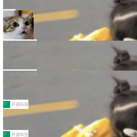
e” 和 Muse Spark 1.2 模型
mmit 之间的空隙里丢失了。 DeltaDB 要做的就
金额高达158.3亿美元，这一单项投入已经逼近
Meta 今天发布了两款 AI 产品：Muse Code，
是把这段空隙补上。 回退到任何一次编辑：Delt
微软同期总资本开支的四成。 与亚马逊、Alpha
一个在终端里运行的编程 agent；Muse Spark
局
aDB 捕获 commit 之间的每一次操作，...
bet、微软以及 Meta 等传统科技巨头相比，Spa
1.2，驱动这个 agent 的新模型。一句话概括：
ceXAI的资金消耗速度尤为引人瞩目。然而，支
美团开源 LoHoSearch，用知识图谱校
你可以用 curl -fsSL https://dev.meta.ai/install.
准 AI 能力认知
撑庞大支出的资金来源却呈现出截然不同的面
sh | bash 安装一个能在大项目里自动规划、写
机器出题的前提，是让机器拥有全局视野。整个
貌。数据显示，微软和 Meta 主要依托充沛的经
代码、验证结果的 AI 终端工具。 据介绍，Muse
构建流程可以分为四个环节：建图 → 控制难度
白开水不加糖
营现金流来覆盖资本开支，其资本支出覆盖率分
Code 是 Meta 的编程 agent 产品。它和市场上
→ 质量把关 → 数据概览。
别达到155% 和106%;而SpaceXAI的经营现金
腾讯开源 UCL-MPComm 通信库
已有的终端编程 agent 在设计理念上有几个明显
流仅能覆盖资本开支的12...
的差异点。 异步后台 agent：Muse Code 有一
腾讯网平团队宣布开源了 UCL-MPComm 通信
个主 agent 循环，外加一组后台 agent。这些后
库，并将作为transport接入Mooncake TENT。
白开水不加糖
台 agent...
该通信库针对AI Memory池化场景的数据传输需
CoStrict入选工信部2025人工智能应用
求进行了深度优化，能够实现数据中心内大规模
典型案例
计算节点间多种内存类型的高性能通信。 UCL-
近日，工信部科技司公示《2025人工智能应用典
MPComm将作为一种传输引擎接入Mooncake T
型案例入选名单》，深信服“面向企业研发场景的
开
开源科技
ENT，实现零拷贝传输性能提升30%、非零拷贝
开源 AI 编程平台 CoStrict 应用”凭借卓越的技术
传输性能最高提升5倍。UCL-MPComm底层基
深信服AI算力网关入选工信部人工智能
创新与落地成效成功入选。 全链路私有化部署，
应用典型案例！
于自研UCL-Engine通信引擎，后续腾讯网平将
助力企业AI研发安全落地 当前，越来越多企业已
前不久，工业和信息化部正式发布《2025年人工
持续开源更多基于UCL-Engine的高性能通信组
经开始引入 AI Coding 工具，通过调用公有云模
智能应用典型案例名单》，集中展示人工智能在
开
开源科技