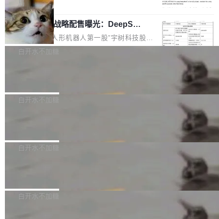
5% RHAE Best@1，超过了 ARC 报告的人类专
覆盖 rust-lang/rust 单一仓库的代码贡献。这不
局
家基线 95.4%。 不是又一个 coding agent 包装
是项目级别的官方立场，目前由五个团队采纳，
宇树科技 IPO 战略配售曝光：DeepSe
器 Prime Agent 的架构和市面上大多数 coding
但它可能是主流开源项目中关于 AI 辅助贡献最
ek 获配 93.3 万股，锁定 36 个月
agent 有本质区别。大多数 agent harness 的设
细致的一份规则。 政策的核心只有一句话：LLM
8月6日晚间，“人形机器人第一股”宇树科技股份
计是基于早期模型的能力—...
可以用来分析、提炼、审阅、建议，但不能用来
有限公司披露IPO发行价格及战略配售结果，杭
白开水不加糖
创作。 具体来说，LLM 生成的代码可以提交，
州深度求索人工智能基础技术研究有限公司（De
但必须满足五个条件：预先安排、非关键、高质
Docker 29.7.2 发布
epSeek）获配93.3399万股，按150.8元/股发行
量、充分测试、充分审查，并且必须披露。LLM
价格计算，认购金额约1.41亿元，股份锁定期为
Docker 29.7.2 现已发布，具体更新内容如下：
不得生成涉及安全性的关键变更，除非作者本身
36个月。 公告显示，本次宇树科技战略配售对
Bug fixes and enhancements 修复多次传递同
白开水不加糖
就是领域专家。即使如此，政策也"强烈不建
象主要包括长期投资机构、与公司业务具有战略
一环境变量时，docker service create和docker
议"这么做。 对于不披露的情况，审核者可以直
合作关系或长期合作愿景的大型企业、科创板保
Apache Fluss 毕业成为顶级项目
service update会发生 panic 的问题。docker/cl
接关闭 PR，无需解释。 政策作者 Jynn Ne...
荐人跟投子公司，以及公司高级管理人员和核心
i#7145 修复了 Docker Engine 29.7.0 中引入的
今年 7 月，Apache Fluss 的毕业提案在 Apach
员工参与设立的专项资产管理计划。其中，Dee
一个回归问题，该问题导致拉取镜像时会拒绝包
e 孵化器项目管理委员会（IPMC）投票中获得
白开水不加糖
pSeek作为与宇树科技具备战略合作关系的企
含绝对 hardlink 目标的镜像（此类镜像由某些镜
全票通过，随后获 Apache 软件基金会董事会批
业，获配股份数量占本次发行数量的2.31%。 除
像构建工具生成）。moby/moby#53305 修复了
马斯克 AI 百科项目 Grokipedia 被曝数
准。今天，Apache 软件基金会正式宣布 Apach
DeepSeek外，腾讯旗下上海启善投资有限公司
月未更新
Docker Engine 29.7.0 中引入的一个回归问
e Fluss 孵化毕业，成为 Apache 顶级项目（TL
埃隆·马斯克推出的AI百科项目 Grokipedia 被曝
获配9...
题，该问题可能导致在旧版 Linux 内核...
P）！这一里程碑不仅标志着 Fluss 迈入新的发
长期停止内容更新，未能实现其作为“AI版维基百
白开水不加糖
展阶段，也将进一步推动流式存储、实时湖仓与
科”替代品的目标。 据 Lawfare 最新调查，自今
AI 数据基础加速融合，为实时数据基础设施的发
Solon I18n：三种解析器，零样板代码
年4月以来，Grokipedia 页面更新功能基本停