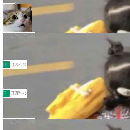
一在人才争夺战中失血的公司。六月，Google
er HE-AAC 960 解码 (DAB+) transpose_cuda
Code 在 X 上发帖：「DeepSeek Flash did 8T
局
连失两员大将：Noam Shazeer 去了 Op...
filter 添加 AMF Frame Rate Converter (vf_frc
tokens on August 1st. 5T of free usage + 3T
_amf) filter SMPTE 2094-50 元数据支持和直
NetBSD 11.0 正式发布
on OpenCode Go.」79.8 万次浏览，连带着 #
通 ProRes RAW VideoToolbox 硬件加速器 AP
DeepSeek一天消耗了8万亿# 上了微博热搜——
NetBSD 11.0 现已正式发布，这是 NetBSD 操
V ...
注意这是 OpenCode 一家的消耗。 OpenCode
作系统的第十八个主要版本。 自 NetBSD 10.1
白开水不加糖
是 Anomaly 出品的 AI 编程工具，套餐 10 美元/
以来的变化 更新亮点： 新增对 RISC-V 处理器
月。用户交了 10 美元，就能用 DeepSeek Flas
2026 ChinaJoy鸿蒙游戏增长臻享会举
架构的支持。NetBSD 11.0 是首个支持 64 位 R
办，鲸鸿动能系统呈现游戏行业解决方
h 随便写代码，按网友说法：「怎么使劲用也用
ISC-V 平台的稳定版本，涵盖一系列基于 StarFi
8月1日，2026 ChinaJoy期间，鸿蒙游戏增长臻
案
不完。」5T 来自免费额度，3T 来自 Go...
ve JH71XX 的设备，例如 VisionFive 2、PINE
享会在上海举办。鸿蒙生态的全场景智慧营销平
开
开源科技
64 STAR64，以及 QEMU。 增强了对 POSIX.1
台鲸鸿动能协同华为游戏中心，面向游戏行业开
-2024 和 C23 编程接口标准的兼容性。 compat
技嘉X3D系列再添新成员 B850 AORU
发者及生态伙伴，系统呈现了平台在游戏领域的
S ELITE X3D主板强化性能体验
_linux(8) 增强了对 Linux 系统调用的支持，包
完整能力版图——从IAP高价值用户的全周期经
面向AMD Ryzen X3D处理器玩家，技嘉X3D系
括 epoll（围绕 kqueue 实现）、POSIX 消息队
营、到IAA游戏的“买变一体”正循环、再到联运与
列主板阵容迎来新成员——B850 AORUS ELITE
开
开源科技
列、...
广告协同的全链路经营闭环，以及面向全球市场
X3D。作为面向主流高性能平台打造的全新主板
的出海增长布局。 华为终端云业务商业化销售负
Zadig v5.0 发布：AI 发布专员与 AI 审
产品，B850 AORUS ELITE X3D延续技嘉在X3
查专员上线
责人在开场致辞中表示，游戏开发者的核心诉求
D平台优化上的技术积累，旨在为游戏玩家带来
我们团队这几天最大的卡点不是 AI 写得不够
已不再是“多一个投放渠道”，而是一套能够持续
更稳定、更高效的装机选择。 B850 AORUS ELI
好，是 AI 写得太好了。 好到审查排期从两天的
白开水不加糖
驱动增长的体系。截至目前，搭载HarmonyOS
TE X3D基于AMD AM5平台打造，支持AMD Ry
活儿拖成了五天。PR 一堆起来没人敢合，发布