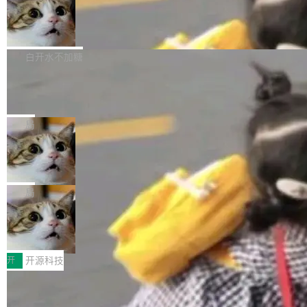
通过拉取过去一年内（从 PG 18 Beta1 时间点
和休闲娱乐竞争时间。" 这是 libexpat 维护者 S
的图像元素不在同一个子树中，则它们将不再关
至今）的所有 commit，同样交由 AI 分析提炼。
Firefox 153.0.3 发布
ebastian Pipping 写在博客里的话。8 月 4 日，
联 加...
经过人工复核，准确度令人满意。这一方法也为
他宣布了一个新消息：从 2026 年 8 月 1 日起，
Firefox 153.0.3 现已发布，具体更新内容如
社区爱好者提供了高效跟踪新版本的思路。
他可以全职维护 libexpat 了，最长 6 个月。发
下： New Smart Window 包含多项增强功能：
白开水不加糖
工资的是慕尼黑市政府。 libexpat 是一个 C99
<ul> <li>现在建议列表会显示更多结果，方便用
编写的流式 XML 解析器，MIT 许可证。和 libx
Cloudflare Computer 开源：你的 Age
户查找历史记录和切换到已打开的标签页。（<a
nt 需要一台电脑，而不是一个容器
ml2 一样，它是世界上使用最广泛的 XML 解析
href="https://bugzilla.mozilla.org/show_bug.c
Cloudflare 开源了名为 @cloudflare/computer
库之一。你的操作系统、浏览器、无数的基础设
gi?id=2019042">Bug&nbsp;2019042</a>）</l
的 npm 包。项目的核心论点是：容器不适合 Ag
局
施软件，很可能都在用它。而过去十年，维护它
i> <li>现在，助手可以直接使用 Exa 的网络搜索
ent 计算。真正适合的，是 Isolate。 Cloudflare
的人一直在用业余...
结果回答问题，而无需将问题转交给搜索引擎。
OpenAI 公开邮件和聊天记录回应苹果
工程师在这件事上没什么可谦虚的——他们用 W
诉讼，称“Apple is getting this wron
（<a href="https://bugzilla.mozilla.org/show_
orkers 跑了十年 Isolate。用 CEO Matthew Pri
上个月，苹果一纸诉状把 OpenAI 告上法庭，指
g”
bug.cgi?id=204...
nce 的话说：「我们一生都在用 Isolate 运行代
控其挖角苹果前员工并窃取商业秘密。苹果的诉
局
码，而 AI Agent 不需要容器，它们需要的是 Iso
状把 OpenAI 描述成一个系统性地从前东家挖
late。」 容器为什么不合适 容器的问题在于启动
HUAWEI MatePad Edge上架WorkBu
人、套取机密信息的对手。 OpenAI 没发律师
ddy鸿蒙PC版，说话就能干活的AI办公
和销毁都太重了。一个 Agent 要执行的任务可能
函，也没选择庭外沉默。它在官网贴了一篇博
全能AI工作台WorkBuddy鸿蒙PC版上架HUAWE
搭子
只需要几毫秒的 CPU 时间，但容器从冷启动到
文，标题只有六个字：Apple is getting this wro
I MatePad Edge应用市场，直接下载即可使
开
开源科技
就绪要花数秒。如果未来有十...
ng。 然后，它把邮件往来和 iMessage 聊天记
用，与鸿蒙电脑上的体验一致。值得一提的是，
录全贴了出来。 他发错人了 苹果外部律师 Gabr
FFmpeg 9.0 发布：代号“Lei”，以此纪
这是目前市面上唯一支持平板接入WorkBuddy P
念中国开发者雷霄骅
iel Gross 来自 Weil 律所，2 月 23 日下午 5:53