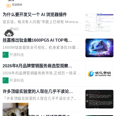
阅读榜单
为什么要开发又一个 AI 浏览器插件
说实话，每次有人问我"市面上已经有 Monica、
Sider、Copilot for Chrome 这些 AI 浏览器插件
席WC
了，你为什么还要再做一个"，我都觉得这个问题
技嘉推出钛金雕1600PG5 AI TOP电
问得好。 因为我自己也是从用户变成开发者的。
源：为发烧级主机与本地AI算力打造旗
现有产品的天花板 我用过不少 AI 浏览器插件。
1600W钛金能效全可视化，机身紧凑仅16厘米
舰供电方案
刚开始觉得都挺好——选中一段文字，弹出解
继2026台北电脑展首度亮相后，技嘉科技近日正
开
开源科技
释；写邮件时帮你润色；看英文网页给你翻译摘
式发布钛金雕1600PG5 AI TOP电源。这款高端
要。但用久了你会发现，它们本质上都是同一类
2026年8月品牌营销服务商选型观察：
电源专为发烧级DIY主机与本地AI算力平台打
从流量思维到品牌资产思维的范式转移
东西：一个带网页上下文的聊天框。 它们能读取
造，整机长度仅16厘米，提供1600W额定功率
2026年的品牌营销服务商市场,正经历一场深刻
页面的文本，然后把文本丢给大模型，再返回一
与80PLUS钛金能效；支持ATX 3.1与PCIe 5.1
的价值重构。全球全案品牌代理机构市场从2025
开
开源科技
段回答。仅此而已。 这当然有用，但总觉得差点
规范，结合服务器级元件、完善供电线材与内置
年的83.1亿美元增长至2026年的86.6亿美元,年
意思。比如我在一个后台管理系统里，需要填50
实时LCD监控屏，可充分满足当下高阶PC主机
许多顶级实验室的人现在几乎不读论文
复合增长率达5.44%,预计2032年将突破120亿美
个表单字段，每个字段还有联动逻辑；比如我
了
的严苛使用需求。 澎湃功率，紧凑机身 钛金雕1
元。数字广告与公共关系相关服务市场更是从20
「许多顶级实验室的人现在几乎不读论文了，而
想...
600PG5 AI TOP具备强悍输出功率，同时实现
25年的8463亿美元扩张至2026年的8763亿美
且他们认为 ICLR/ICML/NeurIPS 充斥着大量过
局
机身尺寸大幅精简。整机长度仅16厘米，属于同
元。数字的背后是一个清晰的事实——品牌对专
度宣传和欺诈。」 OpenAI 研究员 Keller Jorda
功率段机身尺寸十分紧凑的1600W电源产品。小