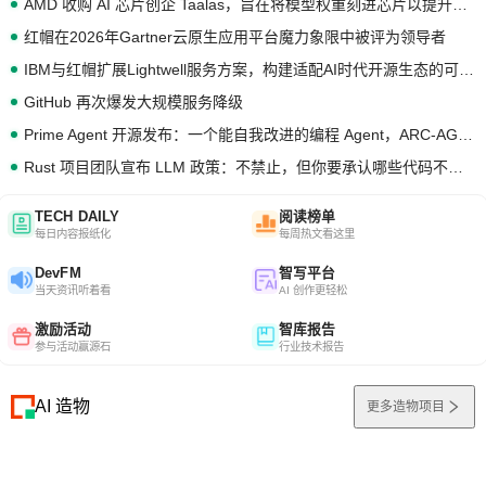
AMD 收购 AI 芯片创企 Taalas，旨在将模型权重刻进芯片以提升推理性能
红帽在2026年Gartner云原生应用平台魔力象限中被评为领导者
IBM与红帽扩展Lightwell服务方案，构建适配AI时代开源生态的可信基础设施
GitHub 再次爆发大规模服务降级
Prime Agent 开源发布：一个能自我改进的编程 Agent，ARC-AGI 3 超越人类专家基线
Rust 项目团队宣布 LLM 政策：不禁止，但你要承认哪些代码不是你写的
TECH DAILY
阅读榜单
每日内容报纸化
每周热文看这里
DevFM
智写平台
当天资讯听着看
AI 创作更轻松
激励活动
智库报告
参与活动赢源石
行业技术报告
AI 造物
更多造物项目