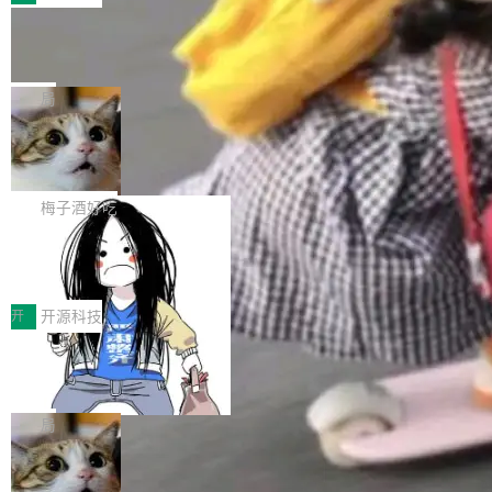
件。 腾讯网平团队在UCL-MPComm中实现了一
型或企业内部部署模型提升研发效率。但随着 AI
各领域的应用成果，覆盖技术底座、行业赋能、
个独立于业务线程的全局通信引擎（Engine），
Coding 从个人辅助工具逐步走向团队级、组织
Jeff Dean 离开 Google：一个时代的结
产品应用、支撑保障、专题等五大方向。深信服
并实...
束，一个实验室的开始
级应用，企业在规模化落地过程中，对安全性、
AI算力网关（AI创新平台）成功入选！ 随着各行
Google 员工编号 20。MapReduce 作者之一。
可控性和代码质量提出了更高要求。 首先是数据
各业的Agent走向规模化建设，算力构成形态逐
Bigtable 作者之一。TensorFlow 的作者之一。
局
安全与合规要求。对于大多数普通研发场景，公
渐丰富，用户关注的重点也在发生变化：不只是
Gemini 的架构师。Google 首席科学家。 Jeff D
有云模型能够满足快速试用和效率提升的需求。
让AI用起来，还要进一步看清混合算力时代下，
🔥 SolonCode v2026.8.4 发布：界面
ean 在 Google 工作了 27 年后，宣布离职。 他
但对于金融、能源、医疗等对数据安全要求较...
字体可调、22 种语言、记忆搜索增强
Token花在哪里、算力是否被充分利用，以及持
不是一个人走。一同离开的还有 Sanjay Ghema
打开终端就能上岗的全中文编码智能体，这一轮
续增长的AI成本该如何优化。 深信服AI算力网关
wat（Google 员工编号 23，Jeff Dean 二十多
把「看得清、用母语、记得住」三件事一次补
梅子酒好吃
正是围绕这些实际问题，从Token治理和成本治
年的编程搭档，MapReduce 和 Bigtable 的共同
齐。 SolonCode 是什么 SolonCode 是杭州无
理两个方面，让用户的每一份算力都看得清、管
作者）、Quoc Le（Google 大脑核心成员，Se
让“代码语义理解”深度释放AI Coding
耳科技研发的企业级终端编码智能体——一位全
得住、用得稳、省得下、更安全！ 一、从现在开
价值潜能：华为云码道（CodeArts）
q2Seq 和 DocAI 的共同发明人）以及 Oriol Vin
中文驱动的数字员工，自主理解需求、规划步
一、代码仓深度理解技术的作用与价值 在软件工
始，Token使用一目...
代码仓技术解析
yals（Gemini 联合负责人，AlphaSta...
骤、编写代码。不挑模型、不挑平台，curl 一行
程实践中，代码仓是企业核心知识资产的主要载
开
开源科技
装完即用。 开源地址：Gitee · GitCode · GitHu
体。企业级代码仓库通常包含数十万乃至数百万
b 安装 支持 Java 8+（8~26）、macOS / Linu
一条“删库”命令跑 17 小时，算法工程
个文件，其规模远超单次模型调用可承载的上下
师删光 89TB 数据只为干私活
x / Windows / Harmony PC。 # macOS / Linu
文窗口。随着项目规模的持续扩张与代码历史的
最高人民检察院8月4日公布了一起案件：北京一
x / Harmony PC curl -fsSL https://solon.noea
不断累积，代码仓中的模块关系、接口契约、业
名90后算法工程师王某，为了给自己接的私活腾
局
r.org/solon...
务逻辑等关键信息往往分散于数十乃至数百个文
服务器空间，删光了公司AI游戏部门的全部核心
件之中，形成高度复杂的知识关联网络。传统的
Cloudflare 分享推理优化实践：KV ca
数据。 王某2024年1月入职东城区某科技公司AI