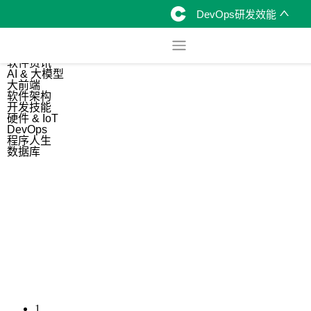
DevOps研发效能
综合
开源资讯
软件资讯
AI & 大模型
大前端
软件架构
开发技能
硬件 & IoT
DevOps
程序人生
数据库
1