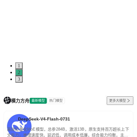
1
2
3
模力方舟
最新模型
热门模型
更多大模型
DeepSeek-V4-Flash-0731
高效轻量化MoE模型，总参284B，激活13B，原生支持百万超长上下
文能力。推理速度快、延迟低、调用成本低廉，综合能力均衡，主打