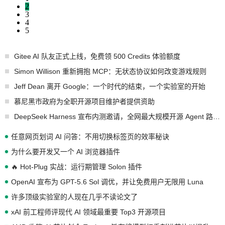
2
3
4
5
Gitee AI 队友正式上线，免费领 500 Credits 体验额度
Simon Willison 重新拥抱 MCP：无状态协议如何改变游戏规则
Jeff Dean 离开 Google：一个时代的结束，一个实验室的开始
慕尼黑市政府为全职开源项目维护者提供资助
DeepSeek Harness 宣布内测邀请，全网最大规模开源 Agent 路演现场诞生
任意网页划词 AI 问答：不用切换标签页的效率秘诀
为什么要开发又一个 AI 浏览器插件
🔥 Hot-Plug 实战：运行期管理 Solon 插件
OpenAI 宣布为 GPT-5.6 Sol 调优，并让免费用户无限用 Luna
许多顶级实验室的人现在几乎不读论文了
xAI 前工程师评现代 AI 领域最重要 Top3 开源项目