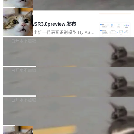
che 量化 + 权重压缩，吞吐量提升 4
代码检索手段（如关键词匹配、目录遍历）仅能
短剧部门，有互联网大厂背景。在公司内部架构
Kimi 和 GLM 是当前最强的大模型系列之一，但
1%，成本降 30%
在语法层面完成文本定位，难以触及代码的语义
调整期间，部门三次通知全员将数据从A集群迁
它们有一个共同的问题：太吃显存了。月之暗面
局
内涵与结构关联，导致开发者使用代码智能体在
移到B集群，王某都回复了"收到"。 他没有迁移
的 Kimi K 系列和智谱的 GLM 都是长上下文、M
理解大规模代码仓时面临显著"代码仓理解"瓶
腾讯混元 Hy ASR3.0preview 发布
数据。2024年9月3日下午4点，他使用此前登录
oE 架构的大模型，好用到让人上瘾，但 GPU 显
颈。 代码仓深度理解服务（以下简称" CodeBas
的账号密码进入A集群，输入了一条被程序员圈
存永远不够用。 Cloudflare 的 Workers AI 团队
腾讯混元正式推出新一代语音识别模型 Hy ASR
e深度理解服务"）是华为云码道（CodeA...
称为"删库跑路"的命令——最高管理员权限、无
一直在跑这些模型的推理。他们在官方博客上发
3.0preview。基于最新一代大语言模型 Hy3 的
白开水不加糖
需确认、强制递归删除。17个小时后，运维人员
了一篇技术文章，详细拆解了三种让大模型在 G
语言理解能力，以及融合了高精度语音识别与深
发现异常并中止进程时，89TB数据已经没了。
Pale Moon 34.3.2 发布，苍月浏览器
PU 上跑得更省、更快的技术手段——KV cache
度语义理解能力，实现了语音识别能力的全面升
删掉的是AI游戏部门的全部开发文件，包括公司
量化、模型权重压缩、以及共享 KV cache 的完
级。 根据介绍，Hy ASR3.0preview 目标在于：
Pale Moon 34.3.2 现已发布，这是一个安全更
自研的多个文生3D和...
整性保护。效果是：吞吐量提升 41%，每 token
让语音识别不再只是听清，而是真正听懂。通过
新和少量网页兼容性修复版本。 Changes/fixe
白开水不加糖
成本降低 30%，精度不变。 FP8 省的不仅是显
先理解你的语境和意图，再把准确的文字直接给
s： 实现了URL.Parse()便捷功能 对浏览器内部
存 KV cache 是推理时最吃显...
到你。从“逐字转写、单点优化”演进为“理解语
PostgreSQL 18/19 新特性深度解读
函数添加了多项边界检查，以避免潜在的越界访
境、兼容场景、一键直出”。 Hy ASR 3.0 previe
问、下溢和溢出。（DiD） 修复了加载和解析内
演讲者分享了一个有趣的实践：面对 PG 18 已
w 不要求标准普通话，方言识别覆盖粤语、吴语
容提供的字体时出现的几个问题 为避免音频加
发布的 Release Notes，他利用 AI 工具（如 Co
白开水不加糖
等 10 大方言片区和 20 余个二级小片区。在开
载、处理和播放过程中可能出现的一系列错误，
pilot）对数千条 commit 日志进行自动分析，先
源评测集中，Hy ASR 3.0 preview 在多语种的
对音频采样频率设定了下限 采样率低于 8kHz
慕尼黑市政府为全职开源项目维护者提
让模型总结出三十余条潜在特性，再逐条要求生
WER（...
供资助
（通常被认为是 "telephone"/"walkie-talkie" 音
成详细解释和代码校验，最终筛选出对用户体感
"在过去大约 10 年的大部分时间里，libexpat 的
质的最低采样率）的音频格式将被拒绝 修复了 C
最强的若干项。对于尚未正式发版的 PG 19，则
维护工作一直与我的日常工作、家务、社交生活
局
SS 圆角虚线样式中可能存在的问题 如果表单中