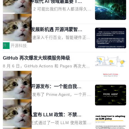
业化营销服务的需求从未如此迫切。 但市场扩容
xAI 前工程师评现代 AI 领域最重要 Top
n 这条推文引发了广泛讨论。他不是在说风凉
巧机身有效提升市面主流标准A...
3 开源项目
的同时,服务商的竞争逻辑正在改变。2026年Top
话，他是说出了一个圈内人尽皆知但很少公开捅
Flash Attention 2 可能比我们所有人都活得久。
Agency年度合辑的观察指出,“产品”这个离消费
破的事实。 Jordan 随后补充了一句软化声明：
这句话不是来自某个技术博客，而是出自 Hieu
局
者最近的载体,在整个品牌营销层面的权重显著变
「我不认为这些会议上大部分论文都在过度宣传
Pham 的一条推文。Hieu Pham 是谁？他是 xAI
高了。全域营销服务商的竞争正在从规模转向深
或造假。问题是，作为读者，如果你筛选出那些
共商智能硬件发展新机遇 开源鸿蒙智能
的早期工程师之一，在 Grok 训练基础设施团队
度,案例厚度、全域覆盖、多线协同...
硬件开发者日杭州站即将举行
看起来最令人兴奋的论文，那它们大部分都是过
工作过。近日他在 X 上发了一条帖子，列出了他
随着万物智联加速深入千行百业，智能硬件正从
度宣传的。」 这才是真正的痛点。不是所有论文
认为现代 AI 领域最重要的三个开源项目。 第一
单点设备迈向智能化、网联化、协同化发展。作
开
开源科技
都有问题，是最吸引眼球的那批论文最有问题。
个名字毫无悬念：Flash Attention 2。 Hieu 的
为面向全场景、跨终端的分布式操作系统，开源
他引用的帖子来自 Mathew Shen，一位 ICLR 2
理由很具体。FA 系列不需要解释，但 FA2 是他
GitHub 再次爆发大规模服务降级
鸿蒙通过统一技术底座和分布式能力，为不同类
026 的读者：「看了篇 ...
认为最重要的一个——复杂度恰到好处，刚好能
型智能设备的开发、连接与互联提供关键支撑，
8 月 6 日，GitHub Actions 和 Pages 再次大规
驱动你去学 CuTe，但还没被那些"邪恶的" Hopp
也为产业链企业探索产品创新与商业增长打开新
模服务降级，Actions 完全不可用超过 5 小时，
局
er++ 优化所淹没，足够容易修改和适配。 更关
的空间。 8月14日，开源鸿蒙智能硬件开发者日
webhook 停发，连自托管 runner 也因调度层故
键的是 FA2 的持久性...
（OHDD：OpenHarmony Hardware Develope
Prime Agent 开源发布：一个能自我改
障无法工作。Pages、Copilot code review、C
进的编程 Agent，ARC-AGI 3 超越人类
r Day）将在杭州启航。活动面向智能硬件产业
opilot coding agent 全部受影响。从检测到完全
Prime Intellect 发布了 Prime Agent，一个开源
专家基线
链企业和开发者，邀请行业专家与资深技术顾
恢复，大约 12 小时。 这是 2026 年 8 月的第六
的编程 Agent Harness，核心设计围绕两个抽
局
问，围绕开源鸿蒙技术能力、设备适配、芯片适
起事故，其中四起与 AI/Copilot 服务相关。 Git
象：Recursive Language Model（RLM）和 C
配、功耗与稳定性调优、兼容性测评及统一互联
Rust 项目团队宣布 LLM 政策：不禁
Hub 员工 kdaigle 在 HN 讨论中贴出了一组数
ontinual Harness。在 ARC-AGI 3 基准测试
等内容展开系统讲解和实战交流，帮助企业进一
止，但你要承认哪些代码不是你写的
据：2025 年全年 10 亿次 commit。现在，每周
上，Prime Agent + Opus 5 的组合达到了 95.
Rust 语言项目正式通过了一项 LLM 使用政策，
步了解开源鸿蒙在智能...
2.75 亿次，全年预计 140 亿次。GitHub...