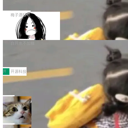
展开启新的篇章。
滞，过去三个月内没有任何条目完成更新，用户
如果你在 Spring Boot 里做过国际化，流程大概
提交的编辑请求也长期处于待处理状态。 Groki
是这样的：配 MessageSource 的 Bean、写 R
梅子酒好吃
pedia 于去年底上线，定位为由人工智能生成内
eloadableResourceBundleMessageSource、
容的百科平台，被马斯克视为传统众包百科网站
Apache Doris 4.1 全面增强 Iceberg：
声明 LocaleResolver、注册 LocaleChangeInt
支持 UPDATE、MERGE INTO 与 Iceb
维基百科的替代方案。Lawfare 调查发现，无论
erceptor…五六步之后才能看到第一行翻译文
Apache Doris 4.1 要补齐的，正是缺失的那一
erg V3
热门页面还是低关注度页面，均未出现近期更
本。 Solon 换了个方式。整个 i18n 模块围绕三
半。在已有查询能力的基础上，Doris 进一步支
白开水不加糖
新，相关问题并非局限于特定领域，而是在不同
个解析器、一个注解、一个工具类展开——没有
持了 UPDATE、DELETE、MERGE INTO 等数
主题和访问量页面中普遍存在。 调查人员最初认
XML、没有拦截器注册、没有样板配置。 资源
Testin XAgent：CIO智能测试落地指南
据修改操作、完整的表结构管理与分区演进，以
为，Grokipedia可能只是限...
文件的约定 把文件放到 resources/i18n/ 下： r
及 rewrite_data_files、expire_snapshots 等日
7月30日，TiD2026质量竞争力大会在北京中关
esources/i18n/messages.properties ...
常维护操作，并完整支持 Iceberg V3 格式。
村国家自主创新示范区会议中心开幕。本届大会
开
开源科技
由中关村智联软件服务业质量创新联盟主办，以
让非法状态不可表示：一篇关于 ADT
“智构可信·质创未来——AI原生时代的质量新范
的帖子在 Reddit 火了
式”为主题，直面AI从实验室走向规模化产业落地
有一种东西，一旦用过就回不去了。Alex Fedos
的核心质量命题。会上，《2026智能研发生产力
eev 管它叫"软件设计的基石"。 他说的东西不新
局
工具选型手册》发布，Testin云测的Testin XAge
鲜——代数数据类型（ADT），尤其是和类型
Cloudflare 开源内部企业 AI 平台 Clou
nt智能测试系统入选AI测试领域代表产品。对CI
（sum type）。但他说清楚了一件事：这不是类
dflare OS
O而言，这提示了一个转变：AI测试正在从效率
型系统的学术体操，是日常编码的思维方式。 文
Cloudflare 发布了一个开源项目 Cloudflare O
工具升级为企业的质量基础设施。 CIO面对的新
章从一个简单的例子切入。一个网站的深色主题
S。如果你只看官方博客，你会觉得这是又一
局