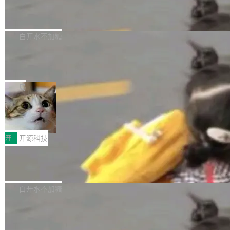
6的终端设备已突破7000万台，注册开发者数量
zen 9000/8000/7000系列处理器，并针对X3D
Dgraph v25.4.0 发布，具有图形后端的
窗口推了又推。好到合进 main 分支的代码，我
已突破 1100 万。随着鸿蒙生态汇聚越来越多的
原生 GraphQL 数据库
处理器特性进行平台级优化。其搭载X3D鸡血模
们自己都没看完。 这事不是个例。GitLab 调研
Dgraph 是一个水平可扩展的分布式 GraphQL
高质量游戏...
式2.0，可根据不同使用场景释放处理器潜力，
过 1528 名开发者，85% 说 AI 把瓶颈从写代码
数据库，有一个图形后端。作为一个原生的 Gra
白开水不加糖
帮助玩家在游戏与高负载应用中获得更充分的性
转移到了审代码。 写代码有人替你干了。但审代
phQL 数据库，它严格控制数据在磁盘上的排列
能表现。 在核心规格方面，B850 AO...
码、把关发版这两道关，还得靠人肉扛。 V5.0
竹知了：一个零依赖的单文件 HTML，
方式，以优化查询性能和吞吐量，减少集群中的
把儿时竹蝉玩具搬进浏览器
想让 AI 一起盯。
磁盘寻道和网络调用。 Dgraph v25.4.0 现已发
竹知了（zhuzhiliao）是那种小时候路边摊上几
布，具体更新内容包括： feat(zero)：Zero 现
块钱的玩意儿——一根小竹签，一个竹筒，一头
局
支持 --security superflag（token=...;whitelist
系着涂了松香的线。甩起来，竹膜震动，发出“哇
=...），与 Alpha 版本的格式一致，并据此对其
30倍效率升级：解锁医学影像数据要素
——哇”的蝉鸣声。实物越来越难找了，有开发者
价值化的真实路径
管理 HTTP 端点进行授权。 <blockquote> <p>
把它做成了 Web 玩具，放在 zhuzhiliao.imsai.c
完成一例腹部CT影像标注，张医生过去需要约1
<span><strong>警告：</strong>&nbsp;Zero
c 上，并在 GitHub 开源。 玩法很简单：按住屏
20个小时。他必须在数百张连续影像上，一笔一
开
开源科技
的 admin ...
幕画圈，或者直接甩手机。页面会实时显示转速
笔勾画边界，一层一层识别肌肉组织。如今，使
（圈/秒），声音来自真实竹知了录音的 1.72 秒
Apache Dubbo-go v3.3.2 正式发布
用东软飞标医学影像标注平台，同样的工作缩短
采样，无缝循环。音频解码失败时，还有一套合
至4小时，效率提升30倍。 这组数字背后，改变
这个版本面向生产环境，重心在内核稳定性。我
成兜底——锯齿波振荡器模拟脉冲，并联带通共
的不只是速度，而是把医学影像转化为AI能力的
们彻底收敛了旧配置体系，扩展了 Triple 协议与
白开水不加糖
振峰模拟竹膜和筒腔共鸣。 技术细节上，物理引
路径真正打通了。 大型医院积累的影像数据规模
泛化调用能力，加强了应用级元数据和服务治
擎是绳系质点模型：重力、弹性绳（只拉不
庞大，但不能直接用于训练模型。器官、病灶和
Calibre 9.12 发布，功能强大的开源电
理，同时集中修了并发安全、资源泄漏和热路径
推）、空气阻力，1/240 秒定步长积...
子书工具
组织边界，必须由专业医生逐层识别、标记和校
性能问题。
Calibre 开源项目是 Calibre 官方出的电子书管