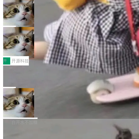
现实 过去两年，CIO们的焦虑清单上多了两项：
设置，如果用布尔值 + 可空字段来表示——bool
个"AI 知识库 + 聊天机器人"——每个大厂都在
一是如何让大模型和智能体应用安全地从PoC走
ean 表示是否可切换，nullable 的默认模式、浅
Deno 团队开源 Celld，可自托管的分
做，没什么新鲜的。 但 Kenton Varda 在 Twitte
向生产，二是如何让测试团队跟得上AI应用...
布式 Durable Objects
色方案、深色方案——会产生大量无意义的组
r 上把事情说清楚了： 今天我们发布了 Cloudfla
Ryan Dahl 领导的 Deno 团队推出了最新开源项
合。方案缺了、配置冲突了、全 null 了。要知道
re OS，一个带连接器的聊天机器人，跟其他所
目 Celld，一个能在自己机器上运行 Cloudflare
局
哪些组合有效，作者说，你得靠"文档、校验、或
有科技公司做的一样。只不过，实际上它不一
Workers 和 Durable Objects 的守护进程。 设
者部落知识"。 换个写法。Rust 的 enum，两个
样。这是 Sandstorm.io 的重制版，我十年前的
鲁大师7月新机性能/流畅/AI榜：vivo夺
计思路很直接：每个对象是一个独立的 SQLite
变体：Switchable...
性能、流畅双第一，三星Galaxy Z系列
那个创业公司。不同的是，这次它构建在 Cloudf
数据库，按名称寻址，复制到你自己的 S3 兼容
2026年7月的手机市场，由于存储等硬件成本暴
新折叠缺席
lare Workers 上——我花了九年时间搭建的平台
存储库里。节点之间只通过这个存储库协调——
增，手机厂商的日子也不好过啊，新机速度明显
开
开源科技
——并且深度集成了 AI。这基本上是我十年秘密
没有控制平面，没有共识协议。每个对象自带一
放缓，因此硝烟味淡了许多。新机参数规格除开
计划的顶峰。 十年前，Ken...
个小型数据库，应用天然按分片构建，单个数据
Zed 推出 DeltaDB，一个记录 commit
高价的三星折叠（三星Galaxy Z Fold8 Ultra / Z
之间所有操作的版本控制系统
库的竞争和爆炸半径问题在设计层面就被消除
Fold8 / Z Flip8）外，其余要么是中低端机器，
Zed 编辑器团队发布了新项目——DeltaDB，一
了。 闲置的 cell 会休眠到几乎不占资源。当 cel
例如iQOO Z11i、REDMI Note 17、REDMI No
个在 git commit 之间记录每一次编辑操作的版
局
l 迁移或唤醒时，新宿主从 S3 恢复 SQLite 数据
te 17 Pro、OPPO K15，要么是vivo X300 E这
本控制系统。目前处于 Early Access 阶段。 De
库继续执行。存储库是持久化的唯一真相...
样的次旗舰。 Galaxy Z Fold8 Ultra / Z Fold8 /
SpaceXAI 单季资本开支达 183 亿美元
ltaDB 的核心思路直接写在 landing page 最显
Z Flip8三款折叠屏新机均在7月22日发布，且全
眼的位置：「Software is made between com
根据风险投资人Tomer Tunguz 博客（VC 分
部搭载骁龙8 Elite Gen5 for Galaxy，它们本该
mits」——软件是在 commit 之间写出来的。git
析）披露的最新分析与第二季度业绩报告，Spac
白开水不加糖
是7月性...
只记录了你提交的最终状态，但真正的工作过程
eXAI在上个季度的总资本支出飙升至183.7亿美
——打字、删改、试错、agent 对话——都在 co
Meta 发布终端编程 Agent“Muse Cod
元。其中，绝大部分资金被直接用于 AI 领域，