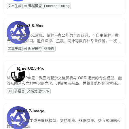
高并发、轻量化任务，适合日常对话、内容创作、基础 RAG、批量
文本生成
AI 编程模型
Function Calling
文案处理等普惠刚需场景。
Qwen3.8-Max
2.4万亿参数MoE旗舰，编程与办公能力全面跃升，可自主编程十数
天交付完整项目。胜任法律、金融、设计等数百种专业任务，一次对
话端到端交付生产级成果。原生视觉理解贯穿规划、执行与验证全流
文本生成
AI 编程模型
多模态
程，支持超长文档与长视频的深度语义解析。长程任务中自主规划与
闭环迭代，持续进化。
MinerU2.5-Pro
MinerU2.5-Pro是一款面向复杂文档解析与 OCR 场景的专业模型，能
够从图片和文档中识别文字、理解页面布局，并将非结构化内容转换
为便于存储、检索和二次处理的结构化结果。
8K
多语言
文档处理/OCR
Wan2.7-Image
万相 2.7 图像生成与编辑模型，支持组图、多图参考、交互式编辑和
最高 2K 输出。