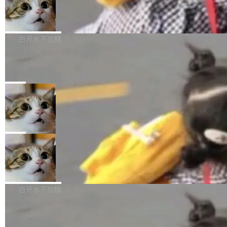
型。谁在开源赛道上领先，...
简单：开发者工具必须开源。 理由不是传统的自
商汤 SenseNova U1.5-Lite-Preview
i）在 X 上发帖： 「如果你是 Agent Harness 相
开源
由软件情怀，而是一个跟 AI agent 直接相关的
关开源项目的开发者，希望参加 DeepSeek Har
商汤科技宣布面向社区开源轻量级统一多模态模
技术判断。 两行 prompt 就能个性化任何软件 C
ness 的内测，可以回复或私信联系我。请附上
型的预览版本 SenseNova U1.5-Lite-Preview。
白开水不加糖
rawshaw 给出了两个 prompt。 第一个： "下载
GitHub id 以及开源代表作。」 DeepSeek 曾在
公告称，SenseNova U1.5-Lite-Preview并非简
某个软件的源码，在本地构建。修改 agent ...
官方招聘信息中写过一条简洁有力的公式：Mod
Ubuntu 将核心系统包从 deb 转成了 s
单的模型规模升级，而是基于 SenseNova U1
nap
el + Harness = Agent。模型负责理解和推理，
的一次系统性迭代，不仅在同一架构中贯通视觉
Ubuntu 正在把又一个核心系统包从 deb 转为 s
Harness 负责把能力落到真实环境中——调用工
理解、推理、生成与编辑，还仅以 8B-MoT 的轻
nap。这次是 hwctl——一个用来检查 Ubuntu
局
具、读写文件、管理上下文、处理错误、完成闭
量大小，将能力推进到4K、更精细的真实质感、
硬件认证状态的命令行工具。 Canonical 工程师
环。崔添翼招人的标...
更复杂的视觉控制和可持续迭代编辑。 相比 U
Dario Amodei 担心新人来 Anthropic
Alan Griffiths 在邮件列表中说得很直白：「hwc
只为金钱，不为使命
1，U1.5-Lite-Preview 在以下方向上带来了显著
tl 是一个 Ubuntu 专有的包，它和它的依赖项都
顶级 AI 研究员在两家公司之间来回跳，中间只
提升： 原生支持4K图像生成； 更精细的局部纹
是 Ubuntu 专有的，不会用在其他发行版上。」
隔了几天。 Lilian Weng 上周刚宣布因健康原因
局
理、细节与真实世界质感； 更准确的中英文文字
所以 deb 版本的受众实际上为零。既然只有 Ub
离开 Thinking Machines Lab，说自己作为联合
生成与复杂版式组织； 更稳定的图...
untu 用户在用，那用 snap 打包就没什么可纠结
FFmpeg 9.0 发布
创始人的角色「太累了」。几天后，The Inform
的。 从 deb 到 snap 的迁移路径 hwctl 是 rust-
ation 就曝出她将重回 OpenAI，负责递归自我
FFmpeg 9.0 现已发布，包含多项改进。官方更
hwlib 硬件 API 库的一部分，命令行工具负责查
改进方向的研究。她是 Thinking Machines 过
新日志列出的 9.0 版本主要更新内容如下： 扩
白开水不加糖
询 Ubuntu 的硬件认证数据库。...
去一年内第四个离开的联合创始人。 这家由前
展 AMF 色彩转换器 (vf_vpp_amf) 的 HDR 功能
OpenAI CTO Mira Murati 创立的公司，连创始
DeepSeek V4 Flash 单日消耗 8 万亿 t
MP4 muxer 中支持 LCEVC 音轨复用 Playdate
okens 登顶热搜
团队都留不住。 但 Thinking Machines 不是唯
视频编码器和多路复用器 添加 v360_vulkan filt
8 万亿 tokens。一天。一家公司的消耗。 Open