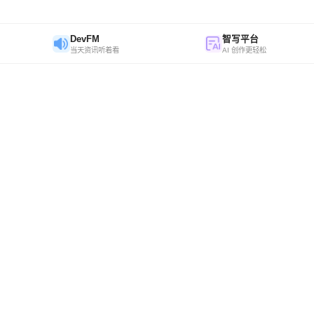
DevFM
智写平台
当天资讯听着看
AI 创作更轻松