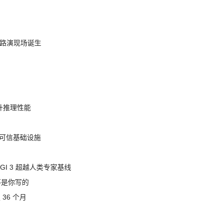
nt 路演现场诞生
提升推理性能
态的可信基础设施
AGI 3 超越人类专家基线
不是你写的
 36 个月