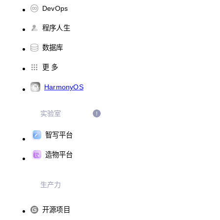
DevOps
程序人生
数据库
更 多
HarmonyOS
实验室
智写平台
造物平台
生产力
开源项目