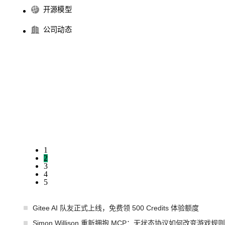
开源模型
公司动态
1
2
3
4
5
Gitee AI 队友正式上线，免费领 500 Credits 体验额度
Simon Willison 重新拥抱 MCP：无状态协议如何改变游戏规则