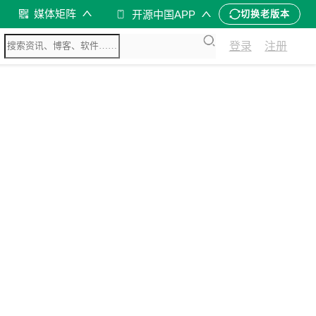
媒体矩阵
开源中国APP
切换老版本
登录
注册