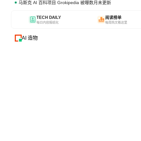
马斯克 AI 百科项目 Grokipedia 被曝数月未更新
TECH DAILY
阅读榜单
每日内容报纸化
每周热文看这里
AI 造物