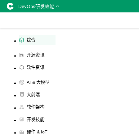
DevOps研发效能
综合
开源资讯
软件资讯
AI & 大模型
大前端
软件架构
开发技能
硬件 & IoT