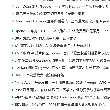
Jeff Dean 离开 Google：一个时代的结束，一个实验室的开始
慕尼黑市政府为全职开源项目维护者提供资助
DeepSeek Harness 宣布内测邀请，全网最大规模开源 Age
OpenAI 宣布为 GPT-5.6 Sol 调优，并让免费用户无限用 Luna
许多顶级实验室的人现在几乎不读论文了
xAI 前工程师评现代 AI 领域最重要 Top3 开源项目
AMD 收购 AI 芯片创企 Taalas，旨在将模型权重刻进芯片以
红帽在2026年Gartner云原生应用平台魔力象限中被评为领导者
IBM与红帽扩展Lightwell服务方案，构建适配AI时代开源生
GitHub 再次爆发大规模服务降级
Prime Agent 开源发布：一个能自我改进的编程 Agent，ARC-
Rust 项目团队宣布 LLM 政策：不禁止，但你要承认哪些代码
宇树科技 IPO 战略配售曝光：DeepSeek 获配 93.3 万股，锁定
潮起潮落，你我仍在 | 2026 腾讯云粤港澳大湾区架构师峰会