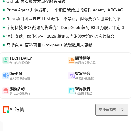
GitHub 再次爆发大规模服务降级
Prime Agent 开源发布：一个能自我改进的编程 Agent，ARC-AGI 3 超越人类专家基线
Rust 项目团队宣布 LLM 政策：不禁止，但你要承认哪些代码不是你写的
宇树科技 IPO 战略配售曝光：DeepSeek 获配 93.3 万股，锁定 36 个月
潮起潮落，你我仍在 | 2026 腾讯云粤港澳大湾区架构师峰会
马斯克 AI 百科项目 Grokipedia 被曝数月未更新
TECH DAILY
阅读榜单
每日内容报纸化
每周热文看这里
DevFM
智写平台
当天资讯听着看
AI 创作更轻松
激励活动
智库报告
参与活动赢源石
行业技术报告
AI 造物
更多造物项目