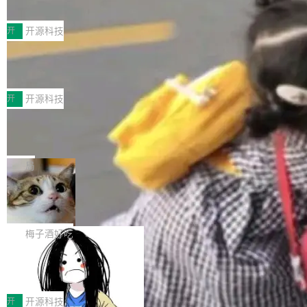
典型案例
计算节点间多种内存类型的高性能通信。 UCL-
近日，工信部科技司公示《2025人工智能应用典
MPComm将作为一种传输引擎接入Mooncake T
型案例入选名单》，深信服“面向企业研发场景的
开
开源科技
ENT，实现零拷贝传输性能提升30%、非零拷贝
开源 AI 编程平台 CoStrict 应用”凭借卓越的技术
传输性能最高提升5倍。UCL-MPComm底层基
深信服AI算力网关入选工信部人工智能
创新与落地成效成功入选。 全链路私有化部署，
应用典型案例！
于自研UCL-Engine通信引擎，后续腾讯网平将
助力企业AI研发安全落地 当前，越来越多企业已
前不久，工业和信息化部正式发布《2025年人工
持续开源更多基于UCL-Engine的高性能通信组
经开始引入 AI Coding 工具，通过调用公有云模
智能应用典型案例名单》，集中展示人工智能在
开
开源科技
件。 腾讯网平团队在UCL-MPComm中实现了一
型或企业内部部署模型提升研发效率。但随着 AI
各领域的应用成果，覆盖技术底座、行业赋能、
个独立于业务线程的全局通信引擎（Engine），
Jeff Dean 离开 Google：一个时代的结
Coding 从个人辅助工具逐步走向团队级、组织
产品应用、支撑保障、专题等五大方向。深信服
并实...
束，一个实验室的开始
级应用，企业在规模化落地过程中，对安全性、
AI算力网关（AI创新平台）成功入选！ 随着各行
Google 员工编号 20。MapReduce 作者之一。
可控性和代码质量提出了更高要求。 首先是数据
各业的Agent走向规模化建设，算力构成形态逐
Bigtable 作者之一。TensorFlow 的作者之一。
局
安全与合规要求。对于大多数普通研发场景，公
渐丰富，用户关注的重点也在发生变化：不只是
Gemini 的架构师。Google 首席科学家。 Jeff D
有云模型能够满足快速试用和效率提升的需求。
🔥 SolonCode v2026.8.4 发布：界面
让AI用起来，还要进一步看清混合算力时代下，
ean 在 Google 工作了 27 年后，宣布离职。 他
但对于金融、能源、医疗等对数据安全要求较...
字体可调、22 种语言、记忆搜索增强
Token花在哪里、算力是否被充分利用，以及持
不是一个人走。一同离开的还有 Sanjay Ghema
打开终端就能上岗的全中文编码智能体，这一轮
续增长的AI成本该如何优化。 深信服AI算力网关
wat（Google 员工编号 23，Jeff Dean 二十多
把「看得清、用母语、记得住」三件事一次补
梅子酒好吃
正是围绕这些实际问题，从Token治理和成本治
年的编程搭档，MapReduce 和 Bigtable 的共同
齐。 SolonCode 是什么 SolonCode 是杭州无
理两个方面，让用户的每一份算力都看得清、管
作者）、Quoc Le（Google 大脑核心成员，Se
让“代码语义理解”深度释放AI Coding
耳科技研发的企业级终端编码智能体——一位全
得住、用得稳、省得下、更安全！ 一、从现在开
价值潜能：华为云码道（CodeArts）
q2Seq 和 DocAI 的共同发明人）以及 Oriol Vin
中文驱动的数字员工，自主理解需求、规划步
一、代码仓深度理解技术的作用与价值 在软件工
始，Token使用一目...
代码仓技术解析
yals（Gemini 联合负责人，AlphaSta...
骤、编写代码。不挑模型、不挑平台，curl 一行
程实践中，代码仓是企业核心知识资产的主要载
开
开源科技