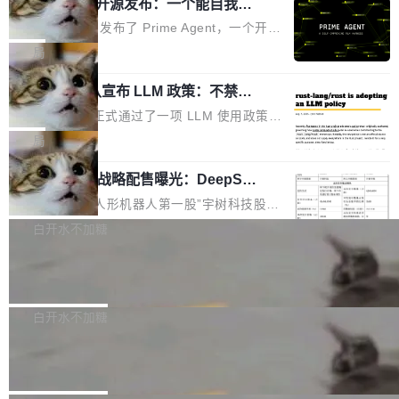
（OHDD：OpenHarmony Hardware Develope
Prime Agent 开源发布：一个能自我改
障无法工作。Pages、Copilot code review、C
进的编程 Agent，ARC-AGI 3 超越人类
r Day）将在杭州启航。活动面向智能硬件产业
opilot coding agent 全部受影响。从检测到完全
Prime Intellect 发布了 Prime Agent，一个开源
专家基线
链企业和开发者，邀请行业专家与资深技术顾
恢复，大约 12 小时。 这是 2026 年 8 月的第六
的编程 Agent Harness，核心设计围绕两个抽
局
问，围绕开源鸿蒙技术能力、设备适配、芯片适
起事故，其中四起与 AI/Copilot 服务相关。 Git
象：Recursive Language Model（RLM）和 C
配、功耗与稳定性调优、兼容性测评及统一互联
Hub 员工 kdaigle 在 HN 讨论中贴出了一组数
Rust 项目团队宣布 LLM 政策：不禁
ontinual Harness。在 ARC-AGI 3 基准测试
等内容展开系统讲解和实战交流，帮助企业进一
止，但你要承认哪些代码不是你写的
据：2025 年全年 10 亿次 commit。现在，每周
上，Prime Agent + Opus 5 的组合达到了 95.
Rust 语言项目正式通过了一项 LLM 使用政策，
步了解开源鸿蒙在智能...
2.75 亿次，全年预计 140 亿次。GitHub...
5% RHAE Best@1，超过了 ARC 报告的人类专
覆盖 rust-lang/rust 单一仓库的代码贡献。这不
局
家基线 95.4%。 不是又一个 coding agent 包装
是项目级别的官方立场，目前由五个团队采纳，
器 Prime Agent 的架构和市面上大多数 coding
宇树科技 IPO 战略配售曝光：DeepSe
但它可能是主流开源项目中关于 AI 辅助贡献最
ek 获配 93.3 万股，锁定 36 个月
agent 有本质区别。大多数 agent harness 的设
细致的一份规则。 政策的核心只有一句话：LLM
8月6日晚间，“人形机器人第一股”宇树科技股份
计是基于早期模型的能力—...
可以用来分析、提炼、审阅、建议，但不能用来
有限公司披露IPO发行价格及战略配售结果，杭
白开水不加糖
创作。 具体来说，LLM 生成的代码可以提交，
州深度求索人工智能基础技术研究有限公司（De
但必须满足五个条件：预先安排、非关键、高质
Docker 29.7.2 发布
epSeek）获配93.3399万股，按150.8元/股发行
量、充分测试、充分审查，并且必须披露。LLM
价格计算，认购金额约1.41亿元，股份锁定期为
Docker 29.7.2 现已发布，具体更新内容如下：
不得生成涉及安全性的关键变更，除非作者本身
36个月。 公告显示，本次宇树科技战略配售对
Bug fixes and enhancements 修复多次传递同
白开水不加糖
就是领域专家。即使如此，政策也"强烈不建
象主要包括长期投资机构、与公司业务具有战略
一环境变量时，docker service create和docker
议"这么做。 对于不披露的情况，审核者可以直
Apache Fluss 毕业成为顶级项目
合作关系或长期合作愿景的大型企业、科创板保
service update会发生 panic 的问题。docker/cl
接关闭 PR，无需解释。 政策作者 Jynn Ne...
荐人跟投子公司，以及公司高级管理人员和核心
i#7145 修复了 Docker Engine 29.7.0 中引入的
今年 7 月，Apache Fluss 的毕业提案在 Apach
员工参与设立的专项资产管理计划。其中，Dee