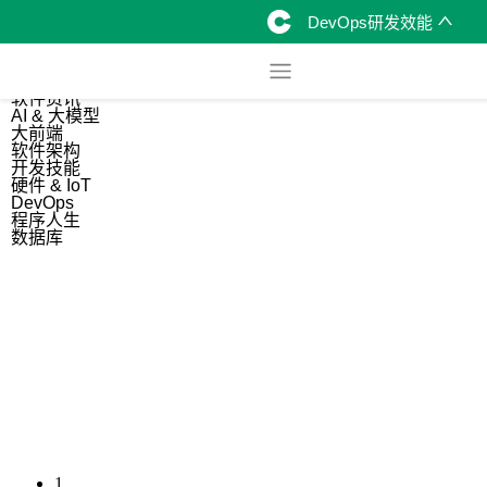
DevOps研发效能
综合
开源资讯
软件资讯
AI & 大模型
大前端
软件架构
开发技能
硬件 & IoT
DevOps
程序人生
数据库
1