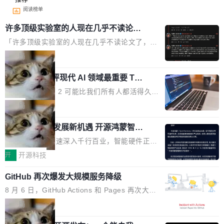
阅读榜单
许多顶级实验室的人现在几乎不读论文
了
「许多顶级实验室的人现在几乎不读论文了，而
且他们认为 ICLR/ICML/NeurIPS 充斥着大量过
局
度宣传和欺诈。」 OpenAI 研究员 Keller Jorda
xAI 前工程师评现代 AI 领域最重要 Top
n 这条推文引发了广泛讨论。他不是在说风凉
3 开源项目
话，他是说出了一个圈内人尽皆知但很少公开捅
Flash Attention 2 可能比我们所有人都活得久。
破的事实。 Jordan 随后补充了一句软化声明：
这句话不是来自某个技术博客，而是出自 Hieu
局
「我不认为这些会议上大部分论文都在过度宣传
Pham 的一条推文。Hieu Pham 是谁？他是 xAI
或造假。问题是，作为读者，如果你筛选出那些
共商智能硬件发展新机遇 开源鸿蒙智能
的早期工程师之一，在 Grok 训练基础设施团队
硬件开发者日杭州站即将举行
看起来最令人兴奋的论文，那它们大部分都是过
工作过。近日他在 X 上发了一条帖子，列出了他
随着万物智联加速深入千行百业，智能硬件正从
度宣传的。」 这才是真正的痛点。不是所有论文
认为现代 AI 领域最重要的三个开源项目。 第一
单点设备迈向智能化、网联化、协同化发展。作
开
开源科技
都有问题，是最吸引眼球的那批论文最有问题。
个名字毫无悬念：Flash Attention 2。 Hieu 的
为面向全场景、跨终端的分布式操作系统，开源
他引用的帖子来自 Mathew Shen，一位 ICLR 2
理由很具体。FA 系列不需要解释，但 FA2 是他
GitHub 再次爆发大规模服务降级
鸿蒙通过统一技术底座和分布式能力，为不同类
026 的读者：「看了篇 ...
认为最重要的一个——复杂度恰到好处，刚好能
型智能设备的开发、连接与互联提供关键支撑，
8 月 6 日，GitHub Actions 和 Pages 再次大规
驱动你去学 CuTe，但还没被那些"邪恶的" Hopp
也为产业链企业探索产品创新与商业增长打开新
模服务降级，Actions 完全不可用超过 5 小时，
局
er++ 优化所淹没，足够容易修改和适配。 更关
的空间。 8月14日，开源鸿蒙智能硬件开发者日
webhook 停发，连自托管 runner 也因调度层故
键的是 FA2 的持久性...