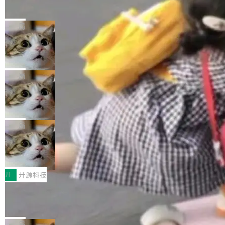
的帖子在 Reddit 火了
式”为主题，直面AI从实验室走向规模化产业落地
有一种东西，一旦用过就回不去了。Alex Fedos
的核心质量命题。会上，《2026智能研发生产力
eev 管它叫"软件设计的基石"。 他说的东西不新
局
工具选型手册》发布，Testin云测的Testin XAge
鲜——代数数据类型（ADT），尤其是和类型
nt智能测试系统入选AI测试领域代表产品。对CI
Cloudflare 开源内部企业 AI 平台 Clou
（sum type）。但他说清楚了一件事：这不是类
dflare OS
O而言，这提示了一个转变：AI测试正在从效率
型系统的学术体操，是日常编码的思维方式。 文
Cloudflare 发布了一个开源项目 Cloudflare O
工具升级为企业的质量基础设施。 CIO面对的新
章从一个简单的例子切入。一个网站的深色主题
S。如果你只看官方博客，你会觉得这是又一
局
现实 过去两年，CIO们的焦虑清单上多了两项：
设置，如果用布尔值 + 可空字段来表示——bool
个"AI 知识库 + 聊天机器人"——每个大厂都在
一是如何让大模型和智能体应用安全地从PoC走
ean 表示是否可切换，nullable 的默认模式、浅
Deno 团队开源 Celld，可自托管的分
做，没什么新鲜的。 但 Kenton Varda 在 Twitte
向生产，二是如何让测试团队跟得上AI应用...
布式 Durable Objects
色方案、深色方案——会产生大量无意义的组
r 上把事情说清楚了： 今天我们发布了 Cloudfla
Ryan Dahl 领导的 Deno 团队推出了最新开源项
合。方案缺了、配置冲突了、全 null 了。要知道
re OS，一个带连接器的聊天机器人，跟其他所
目 Celld，一个能在自己机器上运行 Cloudflare
局
哪些组合有效，作者说，你得靠"文档、校验、或
有科技公司做的一样。只不过，实际上它不一
Workers 和 Durable Objects 的守护进程。 设
者部落知识"。 换个写法。Rust 的 enum，两个
鲁大师7月新机性能/流畅/AI榜：vivo夺
样。这是 Sandstorm.io 的重制版，我十年前的
计思路很直接：每个对象是一个独立的 SQLite
变体：Switchable...
性能、流畅双第一，三星Galaxy Z系列
那个创业公司。不同的是，这次它构建在 Cloudf
数据库，按名称寻址，复制到你自己的 S3 兼容
2026年7月的手机市场，由于存储等硬件成本暴
新折叠缺席
lare Workers 上——我花了九年时间搭建的平台
存储库里。节点之间只通过这个存储库协调——
增，手机厂商的日子也不好过啊，新机速度明显
开
开源科技
——并且深度集成了 AI。这基本上是我十年秘密
没有控制平面，没有共识协议。每个对象自带一
放缓，因此硝烟味淡了许多。新机参数规格除开
计划的顶峰。 十年前，Ken...
Zed 推出 DeltaDB，一个记录 commit
个小型数据库，应用天然按分片构建，单个数据
高价的三星折叠（三星Galaxy Z Fold8 Ultra / Z
之间所有操作的版本控制系统
库的竞争和爆炸半径问题在设计层面就被消除
Fold8 / Z Flip8）外，其余要么是中低端机器，
Zed 编辑器团队发布了新项目——DeltaDB，一
了。 闲置的 cell 会休眠到几乎不占资源。当 cel
例如iQOO Z11i、REDMI Note 17、REDMI No
个在 git commit 之间记录每一次编辑操作的版
局