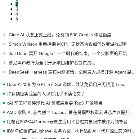
2
3
4
5
Gitee AI 队友正式上线，免费领 500 Credits 体验额度
Simon Willison 重新拥抱 MCP：无状态协议如何改变游戏规则
Jeff Dean 离开 Google：一个时代的结束，一个实验室的开始
慕尼黑市政府为全职开源项目维护者提供资助
DeepSeek Harness 宣布内测邀请，全网最大规模开源 Agent 路演现场诞生
OpenAI 宣布为 GPT-5.6 Sol 调优，并让免费用户无限用 Luna
许多顶级实验室的人现在几乎不读论文了
xAI 前工程师评现代 AI 领域最重要 Top3 开源项目
AMD 收购 AI 芯片创企 Taalas，旨在将模型权重刻进芯片以提升推理性能
红帽在2026年Gartner云原生应用平台魔力象限中被评为领导者
IBM与红帽扩展Lightwell服务方案，构建适配AI时代开源生态的可信基础设施