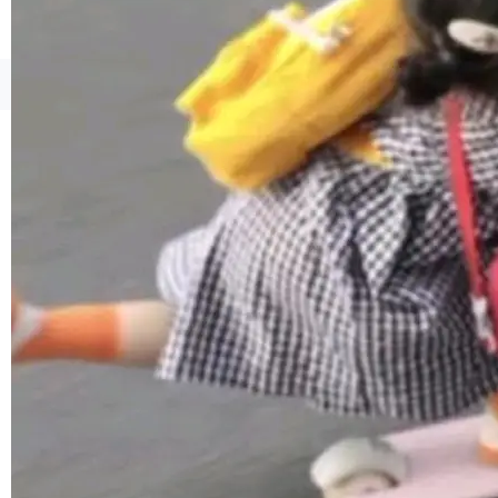
境、兼容场景、一键直出”。 Hy ASR 3.0 previe
w 不要求标准普通话，方言识别覆盖粤语、吴语
等 10 大方言片区和 20 余个二级小片区。在开
©OSCHINA(OSChina.NET)
京ICP备2025119063号
源评测集中，Hy ASR 3.0 preview 在多语种的
WER（...