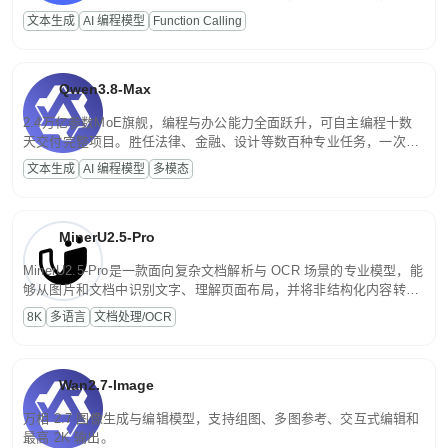
高并发、轻量化任务，适合日常对话、内容创作、基础 RAG、批量
文本生成
AI 编程模型
Function Calling
文案处理等普惠刚需场景。
Qwen3.8-Max
2.4万亿参数MoE旗舰，编程与办公能力全面跃升，可自主编程十数
天交付完整项目。胜任法律、金融、设计等数百种专业任务，一次对
话端到端交付生产级成果。原生视觉理解贯穿规划、执行与验证全流
文本生成
AI 编程模型
多模态
程，支持超长文档与长视频的深度语义解析。长程任务中自主规划与
闭环迭代，持续进化。
MinerU2.5-Pro
MinerU2.5-Pro是一款面向复杂文档解析与 OCR 场景的专业模型，能
够从图片和文档中识别文字、理解页面布局，并将非结构化内容转换
为便于存储、检索和二次处理的结构化结果。
8K
多语言
文档处理/OCR
Wan2.7-Image
万相 2.7 图像生成与编辑模型，支持组图、多图参考、交互式编辑和
最高 2K 输出。