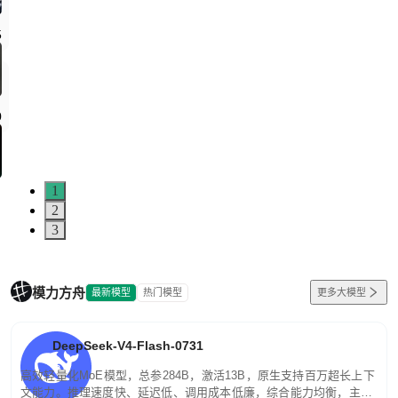
5
0
1
2
3
模力方舟
最新模型
热门模型
更多大模型
DeepSeek-V4-Flash-0731
高效轻量化MoE模型，总参284B，激活13B，原生支持百万超长上下
文能力。推理速度快、延迟低、调用成本低廉，综合能力均衡，主打