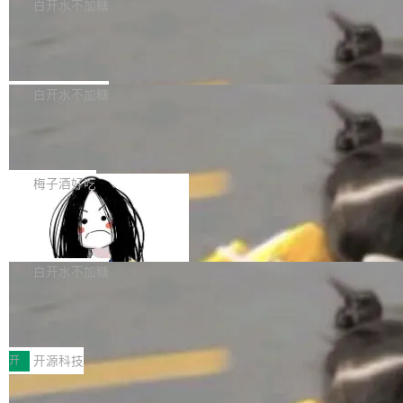
一个回归问题，该问题导致拉取镜像时会拒绝包
e 孵化器项目管理委员会（IPMC）投票中获得
白开水不加糖
pSeek作为与宇树科技具备战略合作关系的企
含绝对 hardlink 目标的镜像（此类镜像由某些镜
全票通过，随后获 Apache 软件基金会董事会批
业，获配股份数量占本次发行数量的2.31%。 除
马斯克 AI 百科项目 Grokipedia 被曝数
像构建工具生成）。moby/moby#53305 修复了
准。今天，Apache 软件基金会正式宣布 Apach
DeepSeek外，腾讯旗下上海启善投资有限公司
月未更新
Docker Engine 29.7.0 中引入的一个回归问
e Fluss 孵化毕业，成为 Apache 顶级项目（TL
埃隆·马斯克推出的AI百科项目 Grokipedia 被曝
获配9...
题，该问题可能导致在旧版 Linux 内核...
P）！这一里程碑不仅标志着 Fluss 迈入新的发
长期停止内容更新，未能实现其作为“AI版维基百
白开水不加糖
展阶段，也将进一步推动流式存储、实时湖仓与
科”替代品的目标。 据 Lawfare 最新调查，自今
AI 数据基础加速融合，为实时数据基础设施的发
Solon I18n：三种解析器，零样板代码
年4月以来，Grokipedia 页面更新功能基本停
展开启新的篇章。
滞，过去三个月内没有任何条目完成更新，用户
如果你在 Spring Boot 里做过国际化，流程大概
提交的编辑请求也长期处于待处理状态。 Groki
是这样的：配 MessageSource 的 Bean、写 R
梅子酒好吃
pedia 于去年底上线，定位为由人工智能生成内
eloadableResourceBundleMessageSource、
容的百科平台，被马斯克视为传统众包百科网站
Apache Doris 4.1 全面增强 Iceberg：
声明 LocaleResolver、注册 LocaleChangeInt
支持 UPDATE、MERGE INTO 与 Iceb
维基百科的替代方案。Lawfare 调查发现，无论
erceptor…五六步之后才能看到第一行翻译文
Apache Doris 4.1 要补齐的，正是缺失的那一
erg V3
热门页面还是低关注度页面，均未出现近期更
本。 Solon 换了个方式。整个 i18n 模块围绕三
半。在已有查询能力的基础上，Doris 进一步支
白开水不加糖
新，相关问题并非局限于特定领域，而是在不同
个解析器、一个注解、一个工具类展开——没有
持了 UPDATE、DELETE、MERGE INTO 等数
主题和访问量页面中普遍存在。 调查人员最初认
XML、没有拦截器注册、没有样板配置。 资源
Testin XAgent：CIO智能测试落地指南
据修改操作、完整的表结构管理与分区演进，以
为，Grokipedia可能只是限...
文件的约定 把文件放到 resources/i18n/ 下： r
及 rewrite_data_files、expire_snapshots 等日
7月30日，TiD2026质量竞争力大会在北京中关
esources/i18n/messages.properties ...
常维护操作，并完整支持 Iceberg V3 格式。
村国家自主创新示范区会议中心开幕。本届大会
开
开源科技
由中关村智联软件服务业质量创新联盟主办，以
让非法状态不可表示：一篇关于 ADT
“智构可信·质创未来——AI原生时代的质量新范