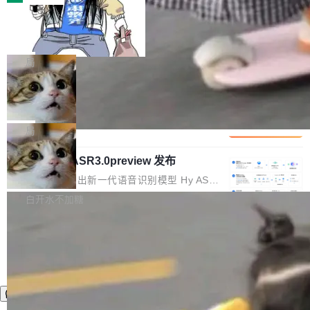
装完即用。 开源地址：Gitee · GitCode · GitHu
体。企业级代码仓库通常包含数十万乃至数百万
b 安装 支持 Java 8+（8~26）、macOS / Linu
一条“删库”命令跑 17 小时，算法工程
个文件，其规模远超单次模型调用可承载的上下
师删光 89TB 数据只为干私活
x / Windows / Harmony PC。 # macOS / Linu
文窗口。随着项目规模的持续扩张与代码历史的
最高人民检察院8月4日公布了一起案件：北京一
x / Harmony PC curl -fsSL https://solon.noea
不断累积，代码仓中的模块关系、接口契约、业
名90后算法工程师王某，为了给自己接的私活腾
局
r.org/solon...
务逻辑等关键信息往往分散于数十乃至数百个文
服务器空间，删光了公司AI游戏部门的全部核心
件之中，形成高度复杂的知识关联网络。传统的
Cloudflare 分享推理优化实践：KV ca
数据。 王某2024年1月入职东城区某科技公司AI
che 量化 + 权重压缩，吞吐量提升 4
代码检索手段（如关键词匹配、目录遍历）仅能
短剧部门，有互联网大厂背景。在公司内部架构
Kimi 和 GLM 是当前最强的大模型系列之一，但
1%，成本降 30%
在语法层面完成文本定位，难以触及代码的语义
调整期间，部门三次通知全员将数据从A集群迁
它们有一个共同的问题：太吃显存了。月之暗面
局
内涵与结构关联，导致开发者使用代码智能体在
移到B集群，王某都回复了"收到"。 他没有迁移
的 Kimi K 系列和智谱的 GLM 都是长上下文、M
理解大规模代码仓时面临显著"代码仓理解"瓶
数据。2024年9月3日下午4点，他使用此前登录
腾讯混元 Hy ASR3.0preview 发布
oE 架构的大模型，好用到让人上瘾，但 GPU 显
颈。 代码仓深度理解服务（以下简称" CodeBas
的账号密码进入A集群，输入了一条被程序员圈
存永远不够用。 Cloudflare 的 Workers AI 团队
腾讯混元正式推出新一代语音识别模型 Hy ASR
e深度理解服务"）是华为云码道（CodeA...
称为"删库跑路"的命令——最高管理员权限、无
一直在跑这些模型的推理。他们在官方博客上发
3.0preview。基于最新一代大语言模型 Hy3 的
白开水不加糖
需确认、强制递归删除。17个小时后，运维人员
了一篇技术文章，详细拆解了三种让大模型在 G
语言理解能力，以及融合了高精度语音识别与深
发现异常并中止进程时，89TB数据已经没了。
PU 上跑得更省、更快的技术手段——KV cache
度语义理解能力，实现了语音识别能力的全面升
删掉的是AI游戏部门的全部开发文件，包括公司
量化、模型权重压缩、以及共享 KV cache 的完
级。 根据介绍，Hy ASR3.0preview 目标在于：
自研的多个文生3D和...
整性保护。效果是：吞吐量提升 41%，每 token
让语音识别不再只是听清，而是真正听懂。通过
成本降低 30%，精度不变。 FP8 省的不仅是显
先理解你的语境和意图，再把准确的文字直接给
存 KV cache 是推理时最吃显...
到你。从“逐字转写、单点优化”演进为“理解语