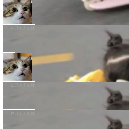
l 迁移或唤醒时，新宿主从 S3 恢复 SQLite 数据
te 17 Pro、OPPO K15，要么是vivo X300 E这
本控制系统。目前处于 Early Access 阶段。 De
库继续执行。存储库是持久化的唯一真相...
样的次旗舰。 Galaxy Z Fold8 Ultra / Z Fold8 /
SpaceXAI 单季资本开支达 183 亿美元
ltaDB 的核心思路直接写在 landing page 最显
Z Flip8三款折叠屏新机均在7月22日发布，且全
眼的位置：「Software is made between com
根据风险投资人Tomer Tunguz 博客（VC 分
部搭载骁龙8 Elite Gen5 for Galaxy，它们本该
mits」——软件是在 commit 之间写出来的。git
析）披露的最新分析与第二季度业绩报告，Spac
白开水不加糖
是7月性...
只记录了你提交的最终状态，但真正的工作过程
eXAI在上个季度的总资本支出飙升至183.7亿美
——打字、删改、试错、agent 对话——都在 co
Meta 发布终端编程 Agent“Muse Cod
元。其中，绝大部分资金被直接用于 AI 领域，
e” 和 Muse Spark 1.2 模型
mmit 之间的空隙里丢失了。 DeltaDB 要做的就
金额高达158.3亿美元，这一单项投入已经逼近
Meta 今天发布了两款 AI 产品：Muse Code，
是把这段空隙补上。 回退到任何一次编辑：Delt
微软同期总资本开支的四成。 与亚马逊、Alpha
一个在终端里运行的编程 agent；Muse Spark
局
aDB 捕获 commit 之间的每一次操作，...
bet、微软以及 Meta 等传统科技巨头相比，Spa
1.2，驱动这个 agent 的新模型。一句话概括：
ceXAI的资金消耗速度尤为引人瞩目。然而，支
美团开源 LoHoSearch，用知识图谱校
你可以用 curl -fsSL https://dev.meta.ai/install.
准 AI 能力认知
撑庞大支出的资金来源却呈现出截然不同的面
sh | bash 安装一个能在大项目里自动规划、写
机器出题的前提，是让机器拥有全局视野。整个
貌。数据显示，微软和 Meta 主要依托充沛的经
代码、验证结果的 AI 终端工具。 据介绍，Muse
构建流程可以分为四个环节：建图 → 控制难度
白开水不加糖
营现金流来覆盖资本开支，其资本支出覆盖率分
Code 是 Meta 的编程 agent 产品。它和市场上
→ 质量把关 → 数据概览。
别达到155% 和106%;而SpaceXAI的经营现金
已有的终端编程 agent 在设计理念上有几个明显
腾讯开源 UCL-MPComm 通信库
流仅能覆盖资本开支的12...
的差异点。 异步后台 agent：Muse Code 有一
腾讯网平团队宣布开源了 UCL-MPComm 通信
个主 agent 循环，外加一组后台 agent。这些后
库，并将作为transport接入Mooncake TENT。
白开水不加糖
台 agent...
该通信库针对AI Memory池化场景的数据传输需
CoStrict入选工信部2025人工智能应用
求进行了深度优化，能够实现数据中心内大规模