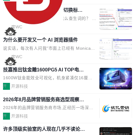
页 UI 展示效果，提升页面使用体验。 优化防切
理、合同管理、项目管理、任务管理等功能模
了:不再是争抢关键词排名,而是想办法进入AI脱
屏提醒规则，调整为每次切屏均触发提示，提升
任意网页划词 AI 问答：不用切换标签页
块。系统简约，易于功能扩展，方便二次开发，
口而出的那个答案。"GEO公司推荐"这个搜索词
考试规范性。 优化登录状...
的效率秘诀
可以用来做日常 OA，CRM，ERP，业务管理等
背后,折射的是企业面对新兴服务赛道时的集体困
看英文技术文档的时候，你是怎么查生词的？ 我
系统。 勾股OA6.0.2版本主要是对勾股OA 6第
惑——该信谁、看什么、怎么选。 据易观分析
猜大多数人的流程是：选中单词 → Ctrl+C → 切
席WC
一个大版本发布的部分功能细节优化和bug问题
《中国GEO市场产业图谱》数据,2026年中国GE
到翻译标签页 → Ctrl+V → 看翻译 → 切回原
修复的版本，具体更新日志如下： 1、补全新版
O行业规模预计达942亿元,同比增长169.7%。G
为什么要开发又一个 AI 浏览器插件
文。遇到不懂的代码片段，再切到 ChatGPT 问
本的各个审批类型的审批单导出 2、优化各个审
artner同期预测,传统搜索引擎访问量年内将下滑
一下。来回切换几次，思路早断了。 今天介绍的
说实话，每次有人问我"市面上已经有 Monica、
核反确认审批的逻辑，使...
25%,AI载体流量占比突破40%;埃森哲2025年中
开源 Chrome 扩展 AI Helper，有一个划词浮动
Sider、Copilot for Chrome 这些 AI 浏览器插件
席WC
国消费者调研则指出,37%的用户在有明确购买需
工具栏功能，能让你在任意网页选中文本就直接
了，你为什么还要再做一个"，我都觉得这个问题
求时倾向于先问AI。几组数据指向一致:GEO已
用 AI，完全不用切换标签页。 划词工具栏是什
技嘉推出钛金雕1600PG5 AI TOP电
问得好。 因为我自己也是从用户变成开发者的。
从营销"加分项"变成品牌在AI时...
源：为发烧级主机与本地AI算力打造旗
么 安装 AI Helper 后，在任意网页选中文本，选
现有产品的天花板 我用过不少 AI 浏览器插件。
1600W钛金能效全可视化，机身紧凑仅16厘米
舰供电方案
区旁边会自动浮现一个工具栏： 工具 功能 典型
刚开始觉得都挺好——选中一段文字，弹出解
继2026台北电脑展首度亮相后，技嘉科技近日正
开
开源科技
场景 AI 搜索 联网搜索相关信息 看到陌生概念，
释；写邮件时帮你润色；看英文网页给你翻译摘
式发布钛金雕1600PG5 AI TOP电源。这款高端
想快速了解背景 解释 让 AI 解释选中文本 读到
要。但用久了你会发现，它们本质上都是同一类
2026年8月品牌营销服务商选型观察：
电源专为发烧级DIY主机与本地AI算力平台打
费解...
从流量思维到品牌资产思维的范式转移
东西：一个带网页上下文的聊天框。 它们能读取
造，整机长度仅16厘米，提供1600W额定功率
2026年的品牌营销服务商市场,正经历一场深刻
页面的文本，然后把文本丢给大模型，再返回一
与80PLUS钛金能效；支持ATX 3.1与PCIe 5.1
的价值重构。全球全案品牌代理机构市场从2025
开
开源科技
段回答。仅此而已。 这当然有用，但总觉得差点
规范，结合服务器级元件、完善供电线材与内置
年的83.1亿美元增长至2026年的86.6亿美元,年
意思。比如我在一个后台管理系统里，需要填50
实时LCD监控屏，可充分满足当下高阶PC主机
许多顶级实验室的人现在几乎不读论文
复合增长率达5.44%,预计2032年将突破120亿美