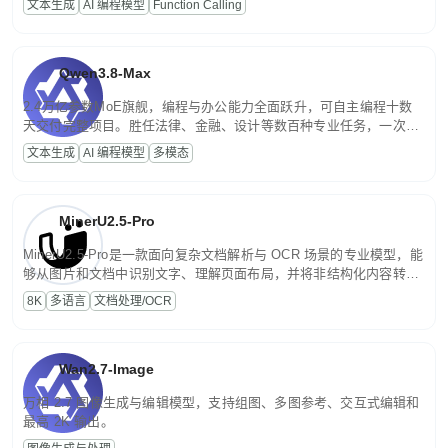
文本生成
AI 编程模型
Function Calling
文案处理等普惠刚需场景。
Qwen3.8-Max
2.4万亿参数MoE旗舰，编程与办公能力全面跃升，可自主编程十数
天交付完整项目。胜任法律、金融、设计等数百种专业任务，一次对
话端到端交付生产级成果。原生视觉理解贯穿规划、执行与验证全流
文本生成
AI 编程模型
多模态
程，支持超长文档与长视频的深度语义解析。长程任务中自主规划与
闭环迭代，持续进化。
MinerU2.5-Pro
MinerU2.5-Pro是一款面向复杂文档解析与 OCR 场景的专业模型，能
够从图片和文档中识别文字、理解页面布局，并将非结构化内容转换
为便于存储、检索和二次处理的结构化结果。
8K
多语言
文档处理/OCR
Wan2.7-Image
万相 2.7 图像生成与编辑模型，支持组图、多图参考、交互式编辑和
最高 2K 输出。