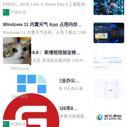
与产业迭代提速
段。按这个时间线，最早可能在 2026 年底或 2
HTTP/2 网络框架，要么闭源，要么底层建立在
8月8日，2026 Link-X Demo Day人工智能创新
027 年初发布。 这个节点很微妙。Anthropic 刚
Netty 之上，真正自研的 Java 实现几乎没有。
项目展在北京中关村举办。本次活动由星连资
开
开源科技
在 5 月发布了 Mythos 5...
wastnet 是一款完全自研、零第三方依赖的轻量
本、华清普智AI孵化器主办，汇聚近2000名产
级 Java 网络应用框架，核心基于 JDK 原生 NI
Windows 11 内置天气 App 占用内存超
业、学术、投资人士，集中展出近百项覆盖AI芯
过 1GB
O 构建 Reactor 多路复用模型，不依赖 Netty、
片、算力、模型、应用全链条创新项目，聚焦AI
Windows 11 内置天气应用，占用了超过 1GB
Tomcat 等任何第三方网络库。其 HTTP/2 协议
技术产业化落地与资本对接，呈现当前国内AI前
内存。 Notebookcheck 的测试发现这个数字
局
栈从 HPACK、Huffman 到 ALPN 均为自主实
沿技术突破与商业化最新进展。 活动围绕AI学术
时，反复确认了多次。不是 100MB，不是 500
现，在基准测试中与 Un...
研究与产业落地融合展开多维度研讨。星连资本
调问更新7.26~8.8 ：新增短信验证修
MB，是 1 个 G。一个显示天气的应用。 Windo
改，考试能力升级
创始合伙人张鸣晨表示，AI产业化是长期产融结
ws 内置应用臃肿早就是老话题了，但一款天气
DWSurvey 更新日志 坚持前后端代码 100% 开
合过程，早期优质技术项目需持续资本与产业资
应用占用内存就超过 1G 还是过于离谱——问题
源助力企业建设自主可控的问卷调研系统 官网地
DWSurvey
源赋能，助力创新从概念走向落地。现场青年学
出在 WebView2。微软的天气 App 本质上是一
址www.diaowen.net ➔ 源码下载Gitee 仓库 ➔
者、产业专家、投资人围绕AI前沿技术瓶颈、行
个嵌在 Edge WebView 里的网页。它不是一个
勾股 OA v6.0.2 已经发布，企业办公系
本次更新新增短信验证修改已答问卷功能，提升
业固有认知重构等议题展开跨界对话，聚焦行业
统
「应用」，它是一个运行在浏览器引擎里的网
答卷安全性；同时升级考试能力，完善填空题判
勾股 OA v6.0.2 已经发布。 勾股 OA 办公系统
真实痛点与突破方向...
页，外面套了一层 Windows 的壳。 WebView2
分、防切屏等功能体验，并优化多项产品细节，
是一款简单实用的开源的企业办公系统。系统集
Gitee快讯
本身就是个内存大户。它加载了完整的 Edge 渲
提升整体使用体验。 新增功能 01. 新增验证手
成了系统设置、附件管理、人事管理、行政管
染引擎，包括 JavaScript 引擎...
942亿赛道如何选对伙伴？2026年8月G
机号后查看、修改已答问卷功能 02. 新增填空题
理、消息管理、资产管理、企业公告、知识网
EO公司推荐
判分功能 03. 添加协作管理员支持树形结构选择
盘、审批流程设置、办公审批、工作计划、工作
当DeepSeek、豆包等大模型逐步替代传统搜索
体验优化与修复 •页面与体验优化 优化工作台首
汇报、工作日志、日常办公、财务管理、客户管
成为用户获取信息的主要入口,品牌竞争的逻辑变
开
开源科技