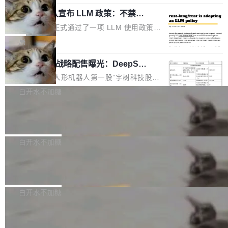
起事故，其中四起与 AI/Copilot 服务相关。 Git
象：Recursive Language Model（RLM）和 C
配、功耗与稳定性调优、兼容性测评及统一互联
Hub 员工 kdaigle 在 HN 讨论中贴出了一组数
Rust 项目团队宣布 LLM 政策：不禁
ontinual Harness。在 ARC-AGI 3 基准测试
等内容展开系统讲解和实战交流，帮助企业进一
止，但你要承认哪些代码不是你写的
据：2025 年全年 10 亿次 commit。现在，每周
上，Prime Agent + Opus 5 的组合达到了 95.
Rust 语言项目正式通过了一项 LLM 使用政策，
步了解开源鸿蒙在智能...
2.75 亿次，全年预计 140 亿次。GitHub...
5% RHAE Best@1，超过了 ARC 报告的人类专
覆盖 rust-lang/rust 单一仓库的代码贡献。这不
局
家基线 95.4%。 不是又一个 coding agent 包装
是项目级别的官方立场，目前由五个团队采纳，
器 Prime Agent 的架构和市面上大多数 coding
宇树科技 IPO 战略配售曝光：DeepSe
但它可能是主流开源项目中关于 AI 辅助贡献最
ek 获配 93.3 万股，锁定 36 个月
agent 有本质区别。大多数 agent harness 的设
细致的一份规则。 政策的核心只有一句话：LLM
8月6日晚间，“人形机器人第一股”宇树科技股份
计是基于早期模型的能力—...
可以用来分析、提炼、审阅、建议，但不能用来
有限公司披露IPO发行价格及战略配售结果，杭
白开水不加糖
创作。 具体来说，LLM 生成的代码可以提交，
州深度求索人工智能基础技术研究有限公司（De
但必须满足五个条件：预先安排、非关键、高质
Docker 29.7.2 发布
epSeek）获配93.3399万股，按150.8元/股发行
量、充分测试、充分审查，并且必须披露。LLM
价格计算，认购金额约1.41亿元，股份锁定期为
Docker 29.7.2 现已发布，具体更新内容如下：
不得生成涉及安全性的关键变更，除非作者本身
36个月。 公告显示，本次宇树科技战略配售对
Bug fixes and enhancements 修复多次传递同
白开水不加糖
就是领域专家。即使如此，政策也"强烈不建
象主要包括长期投资机构、与公司业务具有战略
一环境变量时，docker service create和docker
议"这么做。 对于不披露的情况，审核者可以直
合作关系或长期合作愿景的大型企业、科创板保
Apache Fluss 毕业成为顶级项目
service update会发生 panic 的问题。docker/cl
接关闭 PR，无需解释。 政策作者 Jynn Ne...
荐人跟投子公司，以及公司高级管理人员和核心
i#7145 修复了 Docker Engine 29.7.0 中引入的
今年 7 月，Apache Fluss 的毕业提案在 Apach
员工参与设立的专项资产管理计划。其中，Dee
一个回归问题，该问题导致拉取镜像时会拒绝包
e 孵化器项目管理委员会（IPMC）投票中获得
白开水不加糖
pSeek作为与宇树科技具备战略合作关系的企
含绝对 hardlink 目标的镜像（此类镜像由某些镜
全票通过，随后获 Apache 软件基金会董事会批
业，获配股份数量占本次发行数量的2.31%。 除
像构建工具生成）。moby/moby#53305 修复了
马斯克 AI 百科项目 Grokipedia 被曝数
准。今天，Apache 软件基金会正式宣布 Apach
DeepSeek外，腾讯旗下上海启善投资有限公司
月未更新
Docker Engine 29.7.0 中引入的一个回归问
e Fluss 孵化毕业，成为 Apache 顶级项目（TL