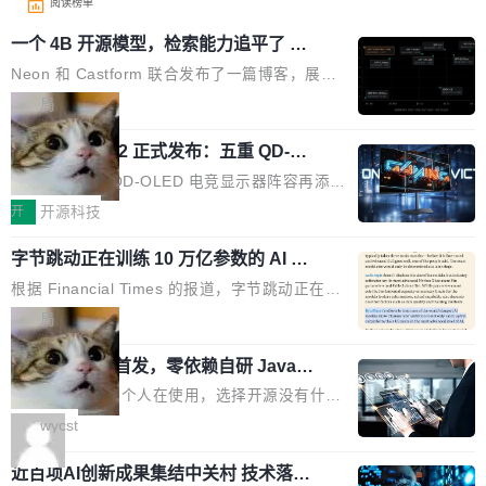
阅读榜单
一个 4B 开源模型，检索能力追平了 G
PT-5.6 Sol，成本降到 1/100
Neon 和 Castform 联合发布了一篇博客，展示
了一个惊人的结果：一个 4B 参数的开源模型，
局
经过 RL 后训练之后，在检索任务上的准确率追
技嘉 GO27Q32 正式发布：五重 QD-OL
平了 GPT-5.6 Sol，但每次请求的成本只有对方
ED 面板加持，320Hz 极速与影院级画
的 1/100。 具体来说，GPT-5.6 Sol 做一次典型
技嘉科技旗下 QD-OLED 电竞显示器阵容再添旗
面兼得
的多轮搜索请求需要超过 10 秒，端到端成本约
舰新作。GO27Q32 将于 2026 年 9 月 15 日正
开
开源科技
0.03 美元。对于需要反复搜索的 agent 工作流
式上市，以 27 英寸 QHD 分辨率、三星显示 Pe
来说，这个速度和成本都"高得让人没法用"。而
字节跳动正在训练 10 万亿参数的 AI 模
nta Tandem 五重发光架构为核心，为高端玩家
型
4B 开源模型在推理速度上快了几个数量级，成
打造速度与画质不妥协的沉浸体验。 GO27Q32
根据 Financial Times 的报道，字节跳动正在训
本低了两三个数量级。 问题在于，小模型开箱即
搭载三星最新 QD-OLED 面板，采用 5 层串联
练一个 10 万亿参数的 AI 模型，目前处于预训练
局
用时的检索能力确实远不如闭源前沿模型。差距
式发光结构，并装配全新 ObsidianShield 抗反
阶段。 10 万亿是什么概念？Anthropic 目前最
在哪？就在 RL 后训练。 从 RAG 到 agentic...
射镀膜，黑阶表现提升可达40%，并将表面硬度
wastnet 开源首发，零依赖自研 Java H
大的模型 Mythos 5 约 8 万亿参数。DeepSeek
TTP/2 框架，性能对标 Undertow !
由2H升級至3H，画面对比度与强度都提升的同
V4-Pro 是 1.6 万亿。月之暗面的 Kimi K3 是 2.
这个项目一直是个人在使用，选择开源没有什么
时还具有 320Hz 刷新率与 0.03ms GTG 灰阶响
8 万亿。美团 LongCat-2.0 是 1.6 万亿。字节
动机理由，就是想开源了，如果非要说一个，那
wycst
应时间，从源头消除拖影与动态模糊。 1.突破 O
跳动的这个未命名模型，直接跳到了 10 万亿。
就是它多少弥补了国产 Java 自研 HTTP/2 框架
LED 画质局限，暗部细节...
预训练通常需要 3 到 6 个月，之后还有微调阶
近百项AI创新成果集结中关村 技术落地
这块空白——放眼国产 Java 生态，能拿出手的