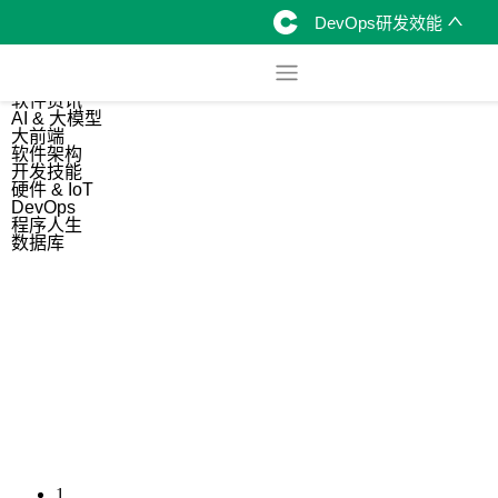
DevOps研发效能
综合
开源资讯
软件资讯
AI & 大模型
大前端
软件架构
开发技能
硬件 & IoT
DevOps
程序人生
数据库
1