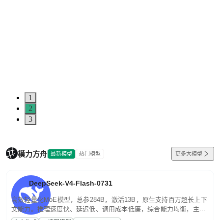
1
2
3
模力方舟
最新模型
热门模型
更多大模型
DeepSeek-V4-Flash-0731
高效轻量化MoE模型，总参284B，激活13B，原生支持百万超长上下
文能力。推理速度快、延迟低、调用成本低廉，综合能力均衡，主打
高并发、轻量化任务，适合日常对话、内容创作、基础 RAG、批量