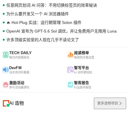
任意网页划词 AI 问答：不用切换标签页的效率秘诀
为什么要开发又一个 AI 浏览器插件
🔥 Hot-Plug 实战：运行期管理 Solon 插件
OpenAI 宣布为 GPT-5.6 Sol 调优，并让免费用户无限用 Luna
许多顶级实验室的人现在几乎不读论文了
TECH DAILY
阅读榜单
每日内容报纸化
每周热文看这里
DevFM
智写平台
当天资讯听着看
AI 创作更轻松
激励活动
智库报告
参与活动赢源石
行业技术报告
AI 造物
更多造物项目