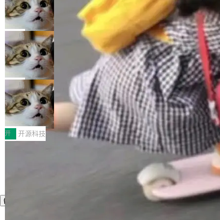
nt智能测试系统入选AI测试领域代表产品。对CI
Cloudflare 开源内部企业 AI 平台 Clou
（sum type）。但他说清楚了一件事：这不是类
dflare OS
O而言，这提示了一个转变：AI测试正在从效率
型系统的学术体操，是日常编码的思维方式。 文
Cloudflare 发布了一个开源项目 Cloudflare O
工具升级为企业的质量基础设施。 CIO面对的新
章从一个简单的例子切入。一个网站的深色主题
S。如果你只看官方博客，你会觉得这是又一
局
现实 过去两年，CIO们的焦虑清单上多了两项：
设置，如果用布尔值 + 可空字段来表示——bool
个"AI 知识库 + 聊天机器人"——每个大厂都在
一是如何让大模型和智能体应用安全地从PoC走
ean 表示是否可切换，nullable 的默认模式、浅
Deno 团队开源 Celld，可自托管的分
做，没什么新鲜的。 但 Kenton Varda 在 Twitte
向生产，二是如何让测试团队跟得上AI应用...
布式 Durable Objects
色方案、深色方案——会产生大量无意义的组
r 上把事情说清楚了： 今天我们发布了 Cloudfla
Ryan Dahl 领导的 Deno 团队推出了最新开源项
合。方案缺了、配置冲突了、全 null 了。要知道
re OS，一个带连接器的聊天机器人，跟其他所
目 Celld，一个能在自己机器上运行 Cloudflare
局
哪些组合有效，作者说，你得靠"文档、校验、或
有科技公司做的一样。只不过，实际上它不一
Workers 和 Durable Objects 的守护进程。 设
者部落知识"。 换个写法。Rust 的 enum，两个
样。这是 Sandstorm.io 的重制版，我十年前的
鲁大师7月新机性能/流畅/AI榜：vivo夺
计思路很直接：每个对象是一个独立的 SQLite
变体：Switchable...
性能、流畅双第一，三星Galaxy Z系列
那个创业公司。不同的是，这次它构建在 Cloudf
数据库，按名称寻址，复制到你自己的 S3 兼容
2026年7月的手机市场，由于存储等硬件成本暴
新折叠缺席
lare Workers 上——我花了九年时间搭建的平台
存储库里。节点之间只通过这个存储库协调——
增，手机厂商的日子也不好过啊，新机速度明显
开
开源科技
——并且深度集成了 AI。这基本上是我十年秘密
没有控制平面，没有共识协议。每个对象自带一
放缓，因此硝烟味淡了许多。新机参数规格除开
计划的顶峰。 十年前，Ken...
个小型数据库，应用天然按分片构建，单个数据
高价的三星折叠（三星Galaxy Z Fold8 Ultra / Z
库的竞争和爆炸半径问题在设计层面就被消除
Fold8 / Z Flip8）外，其余要么是中低端机器，
了。 闲置的 cell 会休眠到几乎不占资源。当 cel
例如iQOO Z11i、REDMI Note 17、REDMI No
l 迁移或唤醒时，新宿主从 S3 恢复 SQLite 数据
te 17 Pro、OPPO K15，要么是vivo X300 E这
库继续执行。存储库是持久化的唯一真相...
样的次旗舰。 Galaxy Z Fold8 Ultra / Z Fold8 /
Z Flip8三款折叠屏新机均在7月22日发布，且全