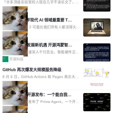
个表单字段，每个字段还有联动逻辑；比如我
了
的严苛使用需求。 澎湃功率，紧凑机身 钛金雕1
元。数字广告与公共关系相关服务市场更是从20
「许多顶级实验室的人现在几乎不读论文了，而
想...
600PG5 AI TOP具备强悍输出功率，同时实现
25年的8463亿美元扩张至2026年的8763亿美
且他们认为 ICLR/ICML/NeurIPS 充斥着大量过
局
机身尺寸大幅精简。整机长度仅16厘米，属于同
元。数字的背后是一个清晰的事实——品牌对专
度宣传和欺诈。」 OpenAI 研究员 Keller Jorda
功率段机身尺寸十分紧凑的1600W电源产品。小
业化营销服务的需求从未如此迫切。 但市场扩容
xAI 前工程师评现代 AI 领域最重要 Top
n 这条推文引发了广泛讨论。他不是在说风凉
巧机身有效提升市面主流标准A...
3 开源项目
的同时,服务商的竞争逻辑正在改变。2026年Top
话，他是说出了一个圈内人尽皆知但很少公开捅
Flash Attention 2 可能比我们所有人都活得久。
Agency年度合辑的观察指出,“产品”这个离消费
破的事实。 Jordan 随后补充了一句软化声明：
这句话不是来自某个技术博客，而是出自 Hieu
局
者最近的载体,在整个品牌营销层面的权重显著变
「我不认为这些会议上大部分论文都在过度宣传
Pham 的一条推文。Hieu Pham 是谁？他是 xAI
高了。全域营销服务商的竞争正在从规模转向深
或造假。问题是，作为读者，如果你筛选出那些
共商智能硬件发展新机遇 开源鸿蒙智能
的早期工程师之一，在 Grok 训练基础设施团队
度,案例厚度、全域覆盖、多线协同...
硬件开发者日杭州站即将举行
看起来最令人兴奋的论文，那它们大部分都是过
工作过。近日他在 X 上发了一条帖子，列出了他
随着万物智联加速深入千行百业，智能硬件正从
度宣传的。」 这才是真正的痛点。不是所有论文
认为现代 AI 领域最重要的三个开源项目。 第一
单点设备迈向智能化、网联化、协同化发展。作
开
开源科技
都有问题，是最吸引眼球的那批论文最有问题。
个名字毫无悬念：Flash Attention 2。 Hieu 的
为面向全场景、跨终端的分布式操作系统，开源
他引用的帖子来自 Mathew Shen，一位 ICLR 2
GitHub 再次爆发大规模服务降级
理由很具体。FA 系列不需要解释，但 FA2 是他
鸿蒙通过统一技术底座和分布式能力，为不同类
026 的读者：「看了篇 ...
认为最重要的一个——复杂度恰到好处，刚好能
型智能设备的开发、连接与互联提供关键支撑，
8 月 6 日，GitHub Actions 和 Pages 再次大规
驱动你去学 CuTe，但还没被那些"邪恶的" Hopp
也为产业链企业探索产品创新与商业增长打开新
模服务降级，Actions 完全不可用超过 5 小时，
局
er++ 优化所淹没，足够容易修改和适配。 更关
的空间。 8月14日，开源鸿蒙智能硬件开发者日
webhook 停发，连自托管 runner 也因调度层故
键的是 FA2 的持久性...
Prime Agent 开源发布：一个能自我改
（OHDD：OpenHarmony Hardware Develope
障无法工作。Pages、Copilot code review、C
进的编程 Agent，ARC-AGI 3 超越人类
r Day）将在杭州启航。活动面向智能硬件产业
opilot coding agent 全部受影响。从检测到完全
Prime Intellect 发布了 Prime Agent，一个开源
专家基线
链企业和开发者，邀请行业专家与资深技术顾
恢复，大约 12 小时。 这是 2026 年 8 月的第六
的编程 Agent Harness，核心设计围绕两个抽
局
问，围绕开源鸿蒙技术能力、设备适配、芯片适