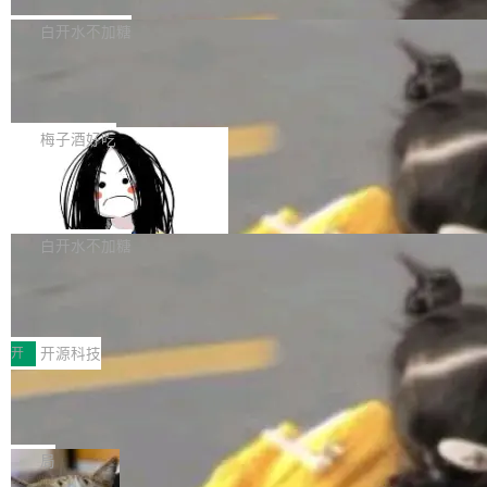
埃隆·马斯克推出的AI百科项目 Grokipedia 被曝
获配9...
题，该问题可能导致在旧版 Linux 内核...
P）！这一里程碑不仅标志着 Fluss 迈入新的发
长期停止内容更新，未能实现其作为“AI版维基百
白开水不加糖
展阶段，也将进一步推动流式存储、实时湖仓与
科”替代品的目标。 据 Lawfare 最新调查，自今
AI 数据基础加速融合，为实时数据基础设施的发
Solon I18n：三种解析器，零样板代码
年4月以来，Grokipedia 页面更新功能基本停
展开启新的篇章。
滞，过去三个月内没有任何条目完成更新，用户
如果你在 Spring Boot 里做过国际化，流程大概
提交的编辑请求也长期处于待处理状态。 Groki
是这样的：配 MessageSource 的 Bean、写 R
梅子酒好吃
pedia 于去年底上线，定位为由人工智能生成内
eloadableResourceBundleMessageSource、
Apache Doris 4.1 全面增强 Iceberg：
容的百科平台，被马斯克视为传统众包百科网站
声明 LocaleResolver、注册 LocaleChangeInt
支持 UPDATE、MERGE INTO 与 Iceb
维基百科的替代方案。Lawfare 调查发现，无论
erceptor…五六步之后才能看到第一行翻译文
Apache Doris 4.1 要补齐的，正是缺失的那一
erg V3
热门页面还是低关注度页面，均未出现近期更
本。 Solon 换了个方式。整个 i18n 模块围绕三
半。在已有查询能力的基础上，Doris 进一步支
白开水不加糖
新，相关问题并非局限于特定领域，而是在不同
个解析器、一个注解、一个工具类展开——没有
持了 UPDATE、DELETE、MERGE INTO 等数
主题和访问量页面中普遍存在。 调查人员最初认
Testin XAgent：CIO智能测试落地指南
XML、没有拦截器注册、没有样板配置。 资源
据修改操作、完整的表结构管理与分区演进，以
为，Grokipedia可能只是限...
文件的约定 把文件放到 resources/i18n/ 下： r
及 rewrite_data_files、expire_snapshots 等日
7月30日，TiD2026质量竞争力大会在北京中关
esources/i18n/messages.properties ...
常维护操作，并完整支持 Iceberg V3 格式。
村国家自主创新示范区会议中心开幕。本届大会
开
开源科技
由中关村智联软件服务业质量创新联盟主办，以
让非法状态不可表示：一篇关于 ADT
“智构可信·质创未来——AI原生时代的质量新范
的帖子在 Reddit 火了
式”为主题，直面AI从实验室走向规模化产业落地
有一种东西，一旦用过就回不去了。Alex Fedos
的核心质量命题。会上，《2026智能研发生产力
eev 管它叫"软件设计的基石"。 他说的东西不新
局
工具选型手册》发布，Testin云测的Testin XAge
鲜——代数数据类型（ADT），尤其是和类型