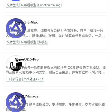
高并发、轻量化任务，适合日常对话、内容创作、基础 RAG、批量
文本生成
AI 编程模型
Function Calling
文案处理等普惠刚需场景。
Qwen3.8-Max
2.4万亿参数MoE旗舰，编程与办公能力全面跃升，可自主编程十数
天交付完整项目。胜任法律、金融、设计等数百种专业任务，一次对
话端到端交付生产级成果。原生视觉理解贯穿规划、执行与验证全流
文本生成
AI 编程模型
多模态
程，支持超长文档与长视频的深度语义解析。长程任务中自主规划与
闭环迭代，持续进化。
MinerU2.5-Pro
MinerU2.5-Pro是一款面向复杂文档解析与 OCR 场景的专业模型，能
够从图片和文档中识别文字、理解页面布局，并将非结构化内容转换
为便于存储、检索和二次处理的结构化结果。
8K
多语言
文档处理/OCR
Wan2.7-Image
万相 2.7 图像生成与编辑模型，支持组图、多图参考、交互式编辑和
最高 2K 输出。