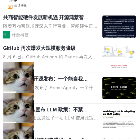
阅读榜单
共商智能硬件发展新机遇 开源鸿蒙智能
硬件开发者日杭州站即将举行
随着万物智联加速深入千行百业，智能硬件正从
单点设备迈向智能化、网联化、协同化发展。作
开
开源科技
为面向全场景、跨终端的分布式操作系统，开源
GitHub 再次爆发大规模服务降级
鸿蒙通过统一技术底座和分布式能力，为不同类
型智能设备的开发、连接与互联提供关键支撑，
8 月 6 日，GitHub Actions 和 Pages 再次大规
也为产业链企业探索产品创新与商业增长打开新
模服务降级，Actions 完全不可用超过 5 小时，
局
的空间。 8月14日，开源鸿蒙智能硬件开发者日
webhook 停发，连自托管 runner 也因调度层故
（OHDD：OpenHarmony Hardware Develope
Prime Agent 开源发布：一个能自我改
障无法工作。Pages、Copilot code review、C
进的编程 Agent，ARC-AGI 3 超越人类
r Day）将在杭州启航。活动面向智能硬件产业
opilot coding agent 全部受影响。从检测到完全
Prime Intellect 发布了 Prime Agent，一个开源
专家基线
链企业和开发者，邀请行业专家与资深技术顾
恢复，大约 12 小时。 这是 2026 年 8 月的第六
的编程 Agent Harness，核心设计围绕两个抽
局
问，围绕开源鸿蒙技术能力、设备适配、芯片适
起事故，其中四起与 AI/Copilot 服务相关。 Git
象：Recursive Language Model（RLM）和 C
配、功耗与稳定性调优、兼容性测评及统一互联
Hub 员工 kdaigle 在 HN 讨论中贴出了一组数
Rust 项目团队宣布 LLM 政策：不禁
ontinual Harness。在 ARC-AGI 3 基准测试
等内容展开系统讲解和实战交流，帮助企业进一
止，但你要承认哪些代码不是你写的
据：2025 年全年 10 亿次 commit。现在，每周
上，Prime Agent + Opus 5 的组合达到了 95.
Rust 语言项目正式通过了一项 LLM 使用政策，
步了解开源鸿蒙在智能...
2.75 亿次，全年预计 140 亿次。GitHub...
5% RHAE Best@1，超过了 ARC 报告的人类专
覆盖 rust-lang/rust 单一仓库的代码贡献。这不
局
家基线 95.4%。 不是又一个 coding agent 包装
是项目级别的官方立场，目前由五个团队采纳，