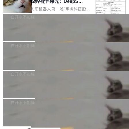
器 Prime Agent 的架构和市面上大多数 coding
宇树科技 IPO 战略配售曝光：DeepSe
但它可能是主流开源项目中关于 AI 辅助贡献最
ek 获配 93.3 万股，锁定 36 个月
agent 有本质区别。大多数 agent harness 的设
细致的一份规则。 政策的核心只有一句话：LLM
8月6日晚间，“人形机器人第一股”宇树科技股份
计是基于早期模型的能力—...
可以用来分析、提炼、审阅、建议，但不能用来
有限公司披露IPO发行价格及战略配售结果，杭
白开水不加糖
创作。 具体来说，LLM 生成的代码可以提交，
州深度求索人工智能基础技术研究有限公司（De
但必须满足五个条件：预先安排、非关键、高质
Docker 29.7.2 发布
epSeek）获配93.3399万股，按150.8元/股发行
量、充分测试、充分审查，并且必须披露。LLM
价格计算，认购金额约1.41亿元，股份锁定期为
Docker 29.7.2 现已发布，具体更新内容如下：
不得生成涉及安全性的关键变更，除非作者本身
36个月。 公告显示，本次宇树科技战略配售对
Bug fixes and enhancements 修复多次传递同
白开水不加糖
就是领域专家。即使如此，政策也"强烈不建
象主要包括长期投资机构、与公司业务具有战略
一环境变量时，docker service create和docker
议"这么做。 对于不披露的情况，审核者可以直
合作关系或长期合作愿景的大型企业、科创板保
Apache Fluss 毕业成为顶级项目
service update会发生 panic 的问题。docker/cl
接关闭 PR，无需解释。 政策作者 Jynn Ne...
荐人跟投子公司，以及公司高级管理人员和核心
i#7145 修复了 Docker Engine 29.7.0 中引入的
今年 7 月，Apache Fluss 的毕业提案在 Apach
员工参与设立的专项资产管理计划。其中，Dee
一个回归问题，该问题导致拉取镜像时会拒绝包
e 孵化器项目管理委员会（IPMC）投票中获得
白开水不加糖
pSeek作为与宇树科技具备战略合作关系的企
含绝对 hardlink 目标的镜像（此类镜像由某些镜
全票通过，随后获 Apache 软件基金会董事会批
业，获配股份数量占本次发行数量的2.31%。 除
像构建工具生成）。moby/moby#53305 修复了
马斯克 AI 百科项目 Grokipedia 被曝数
准。今天，Apache 软件基金会正式宣布 Apach
DeepSeek外，腾讯旗下上海启善投资有限公司
月未更新
Docker Engine 29.7.0 中引入的一个回归问
e Fluss 孵化毕业，成为 Apache 顶级项目（TL
埃隆·马斯克推出的AI百科项目 Grokipedia 被曝
获配9...
题，该问题可能导致在旧版 Linux 内核...
P）！这一里程碑不仅标志着 Fluss 迈入新的发
长期停止内容更新，未能实现其作为“AI版维基百
白开水不加糖
展阶段，也将进一步推动流式存储、实时湖仓与
科”替代品的目标。 据 Lawfare 最新调查，自今
Solon I18n：三种解析器，零样板代码
AI 数据基础加速融合，为实时数据基础设施的发
年4月以来，Grokipedia 页面更新功能基本停
展开启新的篇章。
滞，过去三个月内没有任何条目完成更新，用户
如果你在 Spring Boot 里做过国际化，流程大概