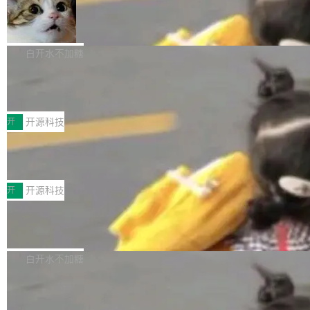
_amf) filter SMPTE 2094-50 元数据支持和直
NetBSD 11.0 正式发布
on OpenCode Go.」79.8 万次浏览，连带着 #
通 ProRes RAW VideoToolbox 硬件加速器 AP
DeepSeek一天消耗了8万亿# 上了微博热搜——
NetBSD 11.0 现已正式发布，这是 NetBSD 操
V ...
注意这是 OpenCode 一家的消耗。 OpenCode
作系统的第十八个主要版本。 自 NetBSD 10.1
白开水不加糖
是 Anomaly 出品的 AI 编程工具，套餐 10 美元/
以来的变化 更新亮点： 新增对 RISC-V 处理器
月。用户交了 10 美元，就能用 DeepSeek Flas
2026 ChinaJoy鸿蒙游戏增长臻享会举
架构的支持。NetBSD 11.0 是首个支持 64 位 R
办，鲸鸿动能系统呈现游戏行业解决方
h 随便写代码，按网友说法：「怎么使劲用也用
ISC-V 平台的稳定版本，涵盖一系列基于 StarFi
8月1日，2026 ChinaJoy期间，鸿蒙游戏增长臻
案
不完。」5T 来自免费额度，3T 来自 Go...
ve JH71XX 的设备，例如 VisionFive 2、PINE
享会在上海举办。鸿蒙生态的全场景智慧营销平
开
开源科技
64 STAR64，以及 QEMU。 增强了对 POSIX.1
台鲸鸿动能协同华为游戏中心，面向游戏行业开
-2024 和 C23 编程接口标准的兼容性。 compat
技嘉X3D系列再添新成员 B850 AORU
发者及生态伙伴，系统呈现了平台在游戏领域的
S ELITE X3D主板强化性能体验
_linux(8) 增强了对 Linux 系统调用的支持，包
完整能力版图——从IAP高价值用户的全周期经
面向AMD Ryzen X3D处理器玩家，技嘉X3D系
括 epoll（围绕 kqueue 实现）、POSIX 消息队
营、到IAA游戏的“买变一体”正循环、再到联运与
列主板阵容迎来新成员——B850 AORUS ELITE
开
开源科技
列、...
广告协同的全链路经营闭环，以及面向全球市场
X3D。作为面向主流高性能平台打造的全新主板
的出海增长布局。 华为终端云业务商业化销售负
Zadig v5.0 发布：AI 发布专员与 AI 审
产品，B850 AORUS ELITE X3D延续技嘉在X3
查专员上线
责人在开场致辞中表示，游戏开发者的核心诉求
D平台优化上的技术积累，旨在为游戏玩家带来
我们团队这几天最大的卡点不是 AI 写得不够
已不再是“多一个投放渠道”，而是一套能够持续
更稳定、更高效的装机选择。 B850 AORUS ELI
好，是 AI 写得太好了。 好到审查排期从两天的
白开水不加糖
驱动增长的体系。截至目前，搭载HarmonyOS
TE X3D基于AMD AM5平台打造，支持AMD Ry
活儿拖成了五天。PR 一堆起来没人敢合，发布
6的终端设备已突破7000万台，注册开发者数量
zen 9000/8000/7000系列处理器，并针对X3D
Dgraph v25.4.0 发布，具有图形后端的
窗口推了又推。好到合进 main 分支的代码，我
已突破 1100 万。随着鸿蒙生态汇聚越来越多的
原生 GraphQL 数据库
处理器特性进行平台级优化。其搭载X3D鸡血模
们自己都没看完。 这事不是个例。GitLab 调研
Dgraph 是一个水平可扩展的分布式 GraphQL