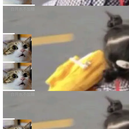
关开源项目的开发者，希望参加 DeepSeek Har
商汤科技宣布面向社区开源轻量级统一多模态模
技术判断。 两行 prompt 就能个性化任何软件 C
ness 的内测，可以回复或私信联系我。请附上
型的预览版本 SenseNova U1.5-Lite-Preview。
白开水不加糖
rawshaw 给出了两个 prompt。 第一个： "下载
GitHub id 以及开源代表作。」 DeepSeek 曾在
公告称，SenseNova U1.5-Lite-Preview并非简
某个软件的源码，在本地构建。修改 agent ...
官方招聘信息中写过一条简洁有力的公式：Mod
Ubuntu 将核心系统包从 deb 转成了 s
单的模型规模升级，而是基于 SenseNova U1
nap
el + Harness = Agent。模型负责理解和推理，
的一次系统性迭代，不仅在同一架构中贯通视觉
Ubuntu 正在把又一个核心系统包从 deb 转为 s
Harness 负责把能力落到真实环境中——调用工
理解、推理、生成与编辑，还仅以 8B-MoT 的轻
nap。这次是 hwctl——一个用来检查 Ubuntu
局
具、读写文件、管理上下文、处理错误、完成闭
量大小，将能力推进到4K、更精细的真实质感、
硬件认证状态的命令行工具。 Canonical 工程师
环。崔添翼招人的标...
更复杂的视觉控制和可持续迭代编辑。 相比 U
Dario Amodei 担心新人来 Anthropic
Alan Griffiths 在邮件列表中说得很直白：「hwc
只为金钱，不为使命
1，U1.5-Lite-Preview 在以下方向上带来了显著
tl 是一个 Ubuntu 专有的包，它和它的依赖项都
顶级 AI 研究员在两家公司之间来回跳，中间只
提升： 原生支持4K图像生成； 更精细的局部纹
是 Ubuntu 专有的，不会用在其他发行版上。」
隔了几天。 Lilian Weng 上周刚宣布因健康原因
局
理、细节与真实世界质感； 更准确的中英文文字
所以 deb 版本的受众实际上为零。既然只有 Ub
离开 Thinking Machines Lab，说自己作为联合
生成与复杂版式组织； 更稳定的图...
untu 用户在用，那用 snap 打包就没什么可纠结
FFmpeg 9.0 发布
创始人的角色「太累了」。几天后，The Inform
的。 从 deb 到 snap 的迁移路径 hwctl 是 rust-
ation 就曝出她将重回 OpenAI，负责递归自我
FFmpeg 9.0 现已发布，包含多项改进。官方更
hwlib 硬件 API 库的一部分，命令行工具负责查
改进方向的研究。她是 Thinking Machines 过
新日志列出的 9.0 版本主要更新内容如下： 扩
白开水不加糖
询 Ubuntu 的硬件认证数据库。...
去一年内第四个离开的联合创始人。 这家由前
展 AMF 色彩转换器 (vf_vpp_amf) 的 HDR 功能
OpenAI CTO Mira Murati 创立的公司，连创始
DeepSeek V4 Flash 单日消耗 8 万亿 t
MP4 muxer 中支持 LCEVC 音轨复用 Playdate
okens 登顶热搜
团队都留不住。 但 Thinking Machines 不是唯
视频编码器和多路复用器 添加 v360_vulkan filt
8 万亿 tokens。一天。一家公司的消耗。 Open
一在人才争夺战中失血的公司。六月，Google
er HE-AAC 960 解码 (DAB+) transpose_cuda
Code 在 X 上发帖：「DeepSeek Flash did 8T
局
连失两员大将：Noam Shazeer 去了 Op...
filter 添加 AMF Frame Rate Converter (vf_frc
tokens on August 1st. 5T of free usage + 3T