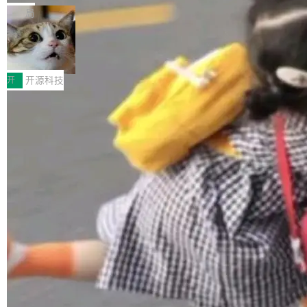
化系统等关键方向的系统性技术实力。 本届赛事
5 的架构基础构建，参数规模扩展至 2.4 万亿，
态生成模型，能生成带原生立体声的 2K 视频。
局
聚焦多语言对话语音模型面临的关键技术挑战，
激活参数95B，支持100万上下文Tokens，在编
没有发布会，没有预告，直接扔了篇文章出来，
共吸引来自全球工业界与学术界的1...
程、办公、科研以及长周期任务等方面实现了全
DeepSeek-V4-Flash正式版API上线超
权重已经上传至 Hugging Face。 去年国内的视
算互联网
面提升。它不仅能应对更具挑战性的问题，还能
频生成模型还在追 Runway 和 Pika 的参数，今
近日，DeepSeek-V4-Flash 正式版 API 开启公
更可靠地端到端完成复杂任务，输出值得信赖的
天 MiniMax H3 从架构到许可都摆上台面了。一
开测试。国家超算互联网正式上线 DeepSeek-V
开
开源科技
成果。 全球开发者都可通过千问 AI 平台获得 Q
个模型，三个模块，两个开源。 H3 由三个模块
4-Flash 正式版（DeepSeek-V4-Flash-0731）
wen3.8 的 API 服务：国内每百万 Tok...
组成：H3-Context-IR 负责多模态指令理解和编
模型 API 调用服务和模型文件。 DeepSeek-V4-
排（闭源，提供 API）；H3-Base 是核心生成模
Flash-0731 经过大量后训练工作，智能体能力
加载更多
型，33B 参数，负责 768p 音视频生成（开
大幅增强，指令遵循能力大幅增强。在多项基准
源）；H3-Regenerate-2K 负责 in-context 重新
测试中，DeepSeek-V4-Flash 正式版性能可与
生成 2K ...
当前最强的闭源模型相媲美。 超算互联网现面向
企业和开发者提供 DeepSeek-V4-Flash-0731
模型 API 调用服务，用户无需繁琐环境配置，一
键接入即可快速调用，为各行业用户提供高性
能、安...