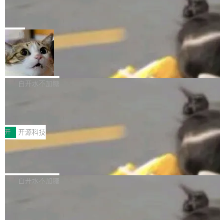
的时间。 张医生是某三甲医院放射科副主任医
SwiftUI 问世七年了，为什么开发者还
以在 Linux、Windows 和 macOS 上运行。 Cal
师，牵头一项腹部肌肉影像课题。他需要在数百
在骂它？
ibre 9.12 现已正式发布，此次更新内容如下：
Yakov Manshin 发了一期长达 40 分钟的 YouT
张CT影像上完成像素级精细分割，让系统"...
新功能 macOS：在 Connect/Share 按钮中添加
ube 视频，标题是"SwiftUI 七年后：一个平庸的
局
通过 AirDop 共享书籍的功能 Content server：
故事"。视频核心观点很简单：SwiftUI 发布七年
支持可向服务器后端添加新端点的插件 Edit boo
DBeaver 26.1.4 发布
了，仍然像一个永久公测版。 Manshin 从数据
k：Compress images：添加将 GIF 图像转换为
流、布局系统、API 稳定性、性能、跨平台五个
DBeaver 是一个免费开源的通用数据库工具，适
JPEG/WebP 的选项 ToC Editor：添加一个按
维度逐一批判了 SwiftUI。最让人印象深刻的一
用于开发人员和数据库管理员。DBeaver 26.1.4
白开水不加糖
钮，用于对目录中的条目进...
个论据是：苹果官方的 SwiftUI 教程项目 Land
现已发布，具体更新内容包括： AI 助手： <ul st
marks，用最新 Xcode 在最新 macOS 上构建
传音TEX AI语音算法团队斩获MLC-SL
yle="margin-left:0; margin-right:0"> <li><span
M 2026国际挑战赛Task 1亚军
运行，出来的效果是坏的——侧边栏按钮大小不
style="color:#000000">现在可以通过键盘访问
近日，在国际语音领域顶级会议INTERSPEECH
一，界面错位。他说这个问题"两年前就发现了，
AI 聊天功能（添加了一些快捷键）</span></li>
2026卫星活动——第二届多语种对话语音语言模
开
开源科技
至今没变"。 数据流方面，Manshin 指出 SwiftU
<li><span style="color:#000000">新增了始终
型挑战赛 （Multilingual Conversational Speec
I 的属性包装器演进史...
在新 SQL 控制台中打开 AI 生成的脚本的功能</
Qwen3.8-Max 发布，下周开源 Qwen3.
h Language Model Challenge，MLC-SLM）T
8-27B
span></li> <li><span style="color:#000000...
ask 1赛道中，传音TEX AI中心语音算法团队以
千问大模型宣布正式推出 Qwen 家族迄今最强大
自主研发的说话人归属多语种自动语音识别系统
的模型 Qwen3.8-Max，也是其首个 Max 规模
白开水不加糖
取得tcpMER 15.41%的成绩，在全球110支参赛
的开源权重模型。Qwen3.8-Max 的模型权重预
队伍中位列第二。此次突破展现了传音在多语种
MiniMax H3 开源：33B 全模态模型，
计将于开源，彼时也将同步开源 Qwen3.8-27B
一个视觉语言模型只够当它的编码器
语音识别、说话人日志、时间对齐与长音频工程
模型。 根据介绍，Qwen3.8-Max 基于 Qwen 3.
MiniMax 今天开源了 H3，一个 33B 参数的全模