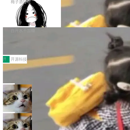
提交的编辑请求也长期处于待处理状态。 Groki
是这样的：配 MessageSource 的 Bean、写 R
梅子酒好吃
pedia 于去年底上线，定位为由人工智能生成内
eloadableResourceBundleMessageSource、
Apache Doris 4.1 全面增强 Iceberg：
容的百科平台，被马斯克视为传统众包百科网站
声明 LocaleResolver、注册 LocaleChangeInt
支持 UPDATE、MERGE INTO 与 Iceb
维基百科的替代方案。Lawfare 调查发现，无论
erceptor…五六步之后才能看到第一行翻译文
Apache Doris 4.1 要补齐的，正是缺失的那一
erg V3
热门页面还是低关注度页面，均未出现近期更
本。 Solon 换了个方式。整个 i18n 模块围绕三
半。在已有查询能力的基础上，Doris 进一步支
白开水不加糖
新，相关问题并非局限于特定领域，而是在不同
个解析器、一个注解、一个工具类展开——没有
持了 UPDATE、DELETE、MERGE INTO 等数
主题和访问量页面中普遍存在。 调查人员最初认
XML、没有拦截器注册、没有样板配置。 资源
Testin XAgent：CIO智能测试落地指南
据修改操作、完整的表结构管理与分区演进，以
为，Grokipedia可能只是限...
文件的约定 把文件放到 resources/i18n/ 下： r
及 rewrite_data_files、expire_snapshots 等日
7月30日，TiD2026质量竞争力大会在北京中关
esources/i18n/messages.properties ...
常维护操作，并完整支持 Iceberg V3 格式。
村国家自主创新示范区会议中心开幕。本届大会
开
开源科技
由中关村智联软件服务业质量创新联盟主办，以
让非法状态不可表示：一篇关于 ADT
“智构可信·质创未来——AI原生时代的质量新范
的帖子在 Reddit 火了
式”为主题，直面AI从实验室走向规模化产业落地
有一种东西，一旦用过就回不去了。Alex Fedos
的核心质量命题。会上，《2026智能研发生产力
eev 管它叫"软件设计的基石"。 他说的东西不新
局
工具选型手册》发布，Testin云测的Testin XAge
鲜——代数数据类型（ADT），尤其是和类型
nt智能测试系统入选AI测试领域代表产品。对CI
Cloudflare 开源内部企业 AI 平台 Clou
（sum type）。但他说清楚了一件事：这不是类
dflare OS
O而言，这提示了一个转变：AI测试正在从效率
型系统的学术体操，是日常编码的思维方式。 文
Cloudflare 发布了一个开源项目 Cloudflare O
工具升级为企业的质量基础设施。 CIO面对的新
章从一个简单的例子切入。一个网站的深色主题
S。如果你只看官方博客，你会觉得这是又一
局
现实 过去两年，CIO们的焦虑清单上多了两项：
设置，如果用布尔值 + 可空字段来表示——bool
个"AI 知识库 + 聊天机器人"——每个大厂都在
一是如何让大模型和智能体应用安全地从PoC走
ean 表示是否可切换，nullable 的默认模式、浅
Deno 团队开源 Celld，可自托管的分
做，没什么新鲜的。 但 Kenton Varda 在 Twitte