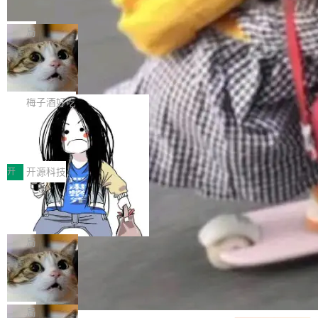
并实...
束，一个实验室的开始
级应用，企业在规模化落地过程中，对安全性、
AI算力网关（AI创新平台）成功入选！ 随着各行
Google 员工编号 20。MapReduce 作者之一。
可控性和代码质量提出了更高要求。 首先是数据
各业的Agent走向规模化建设，算力构成形态逐
Bigtable 作者之一。TensorFlow 的作者之一。
局
安全与合规要求。对于大多数普通研发场景，公
渐丰富，用户关注的重点也在发生变化：不只是
Gemini 的架构师。Google 首席科学家。 Jeff D
有云模型能够满足快速试用和效率提升的需求。
让AI用起来，还要进一步看清混合算力时代下，
🔥 SolonCode v2026.8.4 发布：界面
ean 在 Google 工作了 27 年后，宣布离职。 他
但对于金融、能源、医疗等对数据安全要求较...
字体可调、22 种语言、记忆搜索增强
Token花在哪里、算力是否被充分利用，以及持
不是一个人走。一同离开的还有 Sanjay Ghema
打开终端就能上岗的全中文编码智能体，这一轮
续增长的AI成本该如何优化。 深信服AI算力网关
wat（Google 员工编号 23，Jeff Dean 二十多
把「看得清、用母语、记得住」三件事一次补
梅子酒好吃
正是围绕这些实际问题，从Token治理和成本治
年的编程搭档，MapReduce 和 Bigtable 的共同
齐。 SolonCode 是什么 SolonCode 是杭州无
理两个方面，让用户的每一份算力都看得清、管
让“代码语义理解”深度释放AI Coding
作者）、Quoc Le（Google 大脑核心成员，Se
耳科技研发的企业级终端编码智能体——一位全
得住、用得稳、省得下、更安全！ 一、从现在开
价值潜能：华为云码道（CodeArts）
q2Seq 和 DocAI 的共同发明人）以及 Oriol Vin
中文驱动的数字员工，自主理解需求、规划步
一、代码仓深度理解技术的作用与价值 在软件工
始，Token使用一目...
代码仓技术解析
yals（Gemini 联合负责人，AlphaSta...
骤、编写代码。不挑模型、不挑平台，curl 一行
程实践中，代码仓是企业核心知识资产的主要载
开
开源科技
装完即用。 开源地址：Gitee · GitCode · GitHu
体。企业级代码仓库通常包含数十万乃至数百万
一条“删库”命令跑 17 小时，算法工程
b 安装 支持 Java 8+（8~26）、macOS / Linu
个文件，其规模远超单次模型调用可承载的上下
师删光 89TB 数据只为干私活
x / Windows / Harmony PC。 # macOS / Linu
文窗口。随着项目规模的持续扩张与代码历史的
最高人民检察院8月4日公布了一起案件：北京一
x / Harmony PC curl -fsSL https://solon.noea
不断累积，代码仓中的模块关系、接口契约、业
名90后算法工程师王某，为了给自己接的私活腾
局
r.org/solon...
务逻辑等关键信息往往分散于数十乃至数百个文
服务器空间，删光了公司AI游戏部门的全部核心
件之中，形成高度复杂的知识关联网络。传统的
Cloudflare 分享推理优化实践：KV ca
数据。 王某2024年1月入职东城区某科技公司AI
che 量化 + 权重压缩，吞吐量提升 4
代码检索手段（如关键词匹配、目录遍历）仅能
短剧部门，有互联网大厂背景。在公司内部架构
Kimi 和 GLM 是当前最强的大模型系列之一，但
1%，成本降 30%
在语法层面完成文本定位，难以触及代码的语义
调整期间，部门三次通知全员将数据从A集群迁
它们有一个共同的问题：太吃显存了。月之暗面
局