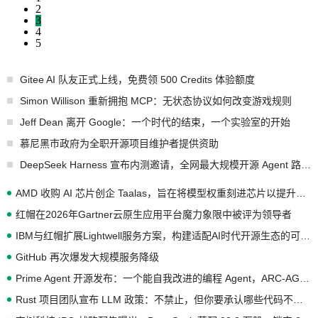
2
3
4
5
Gitee AI 队友正式上线，免费领 500 Credits 体验额度
Simon Willison 重新拥抱 MCP：无状态协议如何改变游戏规则
Jeff Dean 离开 Google：一个时代的结束，一个实验室的开始
慕尼黑市政府为全职开源项目维护者提供资助
DeepSeek Harness 宣布内测邀请，全网最大规模开源 Agent 路演现场诞生
AMD 收购 AI 芯片创企 Taalas，旨在将模型权重刻进芯片以提升推理性能
红帽在2026年Gartner云原生应用平台魔力象限中被评为领导者
IBM与红帽扩展Lightwell服务方案，构建适配AI时代开源生态的可信基础设施
GitHub 再次爆发大规模服务降级
Prime Agent 开源发布：一个能自我改进的编程 Agent，ARC-AGI 3 超越人类专家基线
Rust 项目团队宣布 LLM 政策：不禁止，但你要承认哪些代码不是你写的