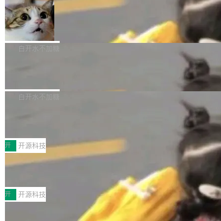
aDB 捕获 commit 之间的每一次操作，...
bet、微软以及 Meta 等传统科技巨头相比，Spa
1.2，驱动这个 agent 的新模型。一句话概括：
ceXAI的资金消耗速度尤为引人瞩目。然而，支
美团开源 LoHoSearch，用知识图谱校
你可以用 curl -fsSL https://dev.meta.ai/install.
准 AI 能力认知
撑庞大支出的资金来源却呈现出截然不同的面
sh | bash 安装一个能在大项目里自动规划、写
机器出题的前提，是让机器拥有全局视野。整个
貌。数据显示，微软和 Meta 主要依托充沛的经
代码、验证结果的 AI 终端工具。 据介绍，Muse
构建流程可以分为四个环节：建图 → 控制难度
白开水不加糖
营现金流来覆盖资本开支，其资本支出覆盖率分
Code 是 Meta 的编程 agent 产品。它和市场上
→ 质量把关 → 数据概览。
别达到155% 和106%;而SpaceXAI的经营现金
已有的终端编程 agent 在设计理念上有几个明显
腾讯开源 UCL-MPComm 通信库
流仅能覆盖资本开支的12...
的差异点。 异步后台 agent：Muse Code 有一
腾讯网平团队宣布开源了 UCL-MPComm 通信
个主 agent 循环，外加一组后台 agent。这些后
库，并将作为transport接入Mooncake TENT。
白开水不加糖
台 agent...
该通信库针对AI Memory池化场景的数据传输需
CoStrict入选工信部2025人工智能应用
求进行了深度优化，能够实现数据中心内大规模
典型案例
计算节点间多种内存类型的高性能通信。 UCL-
近日，工信部科技司公示《2025人工智能应用典
MPComm将作为一种传输引擎接入Mooncake T
型案例入选名单》，深信服“面向企业研发场景的
开
开源科技
ENT，实现零拷贝传输性能提升30%、非零拷贝
开源 AI 编程平台 CoStrict 应用”凭借卓越的技术
传输性能最高提升5倍。UCL-MPComm底层基
深信服AI算力网关入选工信部人工智能
创新与落地成效成功入选。 全链路私有化部署，
应用典型案例！
于自研UCL-Engine通信引擎，后续腾讯网平将
助力企业AI研发安全落地 当前，越来越多企业已
前不久，工业和信息化部正式发布《2025年人工
持续开源更多基于UCL-Engine的高性能通信组
经开始引入 AI Coding 工具，通过调用公有云模
智能应用典型案例名单》，集中展示人工智能在
开
开源科技
件。 腾讯网平团队在UCL-MPComm中实现了一
型或企业内部部署模型提升研发效率。但随着 AI
各领域的应用成果，覆盖技术底座、行业赋能、
个独立于业务线程的全局通信引擎（Engine），
Coding 从个人辅助工具逐步走向团队级、组织
Jeff Dean 离开 Google：一个时代的结
产品应用、支撑保障、专题等五大方向。深信服