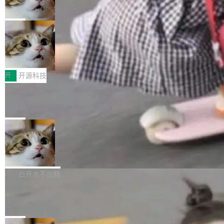
向生产，二是如何让测试团队跟得上AI应用...
布式 Durable Objects
色方案、深色方案——会产生大量无意义的组
r 上把事情说清楚了： 今天我们发布了 Cloudfla
Ryan Dahl 领导的 Deno 团队推出了最新开源项
合。方案缺了、配置冲突了、全 null 了。要知道
re OS，一个带连接器的聊天机器人，跟其他所
目 Celld，一个能在自己机器上运行 Cloudflare
局
哪些组合有效，作者说，你得靠"文档、校验、或
有科技公司做的一样。只不过，实际上它不一
Workers 和 Durable Objects 的守护进程。 设
者部落知识"。 换个写法。Rust 的 enum，两个
样。这是 Sandstorm.io 的重制版，我十年前的
鲁大师7月新机性能/流畅/AI榜：vivo夺
计思路很直接：每个对象是一个独立的 SQLite
变体：Switchable...
性能、流畅双第一，三星Galaxy Z系列
那个创业公司。不同的是，这次它构建在 Cloudf
数据库，按名称寻址，复制到你自己的 S3 兼容
2026年7月的手机市场，由于存储等硬件成本暴
新折叠缺席
lare Workers 上——我花了九年时间搭建的平台
存储库里。节点之间只通过这个存储库协调——
增，手机厂商的日子也不好过啊，新机速度明显
开
开源科技
——并且深度集成了 AI。这基本上是我十年秘密
没有控制平面，没有共识协议。每个对象自带一
放缓，因此硝烟味淡了许多。新机参数规格除开
计划的顶峰。 十年前，Ken...
个小型数据库，应用天然按分片构建，单个数据
Zed 推出 DeltaDB，一个记录 commit
高价的三星折叠（三星Galaxy Z Fold8 Ultra / Z
之间所有操作的版本控制系统
库的竞争和爆炸半径问题在设计层面就被消除
Fold8 / Z Flip8）外，其余要么是中低端机器，
Zed 编辑器团队发布了新项目——DeltaDB，一
了。 闲置的 cell 会休眠到几乎不占资源。当 cel
例如iQOO Z11i、REDMI Note 17、REDMI No
个在 git commit 之间记录每一次编辑操作的版
局
l 迁移或唤醒时，新宿主从 S3 恢复 SQLite 数据
te 17 Pro、OPPO K15，要么是vivo X300 E这
本控制系统。目前处于 Early Access 阶段。 De
库继续执行。存储库是持久化的唯一真相...
SpaceXAI 单季资本开支达 183 亿美元
样的次旗舰。 Galaxy Z Fold8 Ultra / Z Fold8 /
ltaDB 的核心思路直接写在 landing page 最显
Z Flip8三款折叠屏新机均在7月22日发布，且全
眼的位置：「Software is made between com
根据风险投资人Tomer Tunguz 博客（VC 分
部搭载骁龙8 Elite Gen5 for Galaxy，它们本该
mits」——软件是在 commit 之间写出来的。git
析）披露的最新分析与第二季度业绩报告，Spac
白开水不加糖
是7月性...
只记录了你提交的最终状态，但真正的工作过程
eXAI在上个季度的总资本支出飙升至183.7亿美
Meta 发布终端编程 Agent“Muse Cod
——打字、删改、试错、agent 对话——都在 co
元。其中，绝大部分资金被直接用于 AI 领域，
e” 和 Muse Spark 1.2 模型
mmit 之间的空隙里丢失了。 DeltaDB 要做的就
金额高达158.3亿美元，这一单项投入已经逼近
Meta 今天发布了两款 AI 产品：Muse Code，
是把这段空隙补上。 回退到任何一次编辑：Delt
微软同期总资本开支的四成。 与亚马逊、Alpha
一个在终端里运行的编程 agent；Muse Spark
局