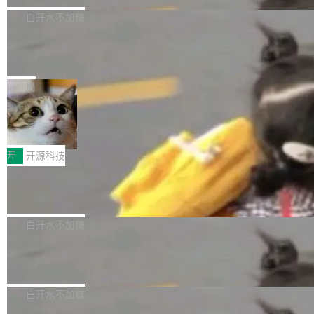
高质量游戏...
式2.0，可根据不同使用场景释放处理器潜力，
过 1528 名开发者，85% 说 AI 把瓶颈从写代码
数据库，有一个图形后端。作为一个原生的 Gra
白开水不加糖
帮助玩家在游戏与高负载应用中获得更充分的性
转移到了审代码。 写代码有人替你干了。但审代
phQL 数据库，它严格控制数据在磁盘上的排列
能表现。 在核心规格方面，B850 AO...
码、把关发版这两道关，还得靠人肉扛。 V5.0
竹知了：一个零依赖的单文件 HTML，
方式，以优化查询性能和吞吐量，减少集群中的
把儿时竹蝉玩具搬进浏览器
想让 AI 一起盯。
磁盘寻道和网络调用。 Dgraph v25.4.0 现已发
竹知了（zhuzhiliao）是那种小时候路边摊上几
布，具体更新内容包括： feat(zero)：Zero 现
块钱的玩意儿——一根小竹签，一个竹筒，一头
局
支持 --security superflag（token=...;whitelist
系着涂了松香的线。甩起来，竹膜震动，发出“哇
=...），与 Alpha 版本的格式一致，并据此对其
30倍效率升级：解锁医学影像数据要素
——哇”的蝉鸣声。实物越来越难找了，有开发者
价值化的真实路径
管理 HTTP 端点进行授权。 <blockquote> <p>
把它做成了 Web 玩具，放在 zhuzhiliao.imsai.c
完成一例腹部CT影像标注，张医生过去需要约1
<span><strong>警告：</strong>&nbsp;Zero
c 上，并在 GitHub 开源。 玩法很简单：按住屏
20个小时。他必须在数百张连续影像上，一笔一
开
开源科技
的 admin ...
幕画圈，或者直接甩手机。页面会实时显示转速
笔勾画边界，一层一层识别肌肉组织。如今，使
（圈/秒），声音来自真实竹知了录音的 1.72 秒
Apache Dubbo-go v3.3.2 正式发布
用东软飞标医学影像标注平台，同样的工作缩短
采样，无缝循环。音频解码失败时，还有一套合
至4小时，效率提升30倍。 这组数字背后，改变
这个版本面向生产环境，重心在内核稳定性。我
成兜底——锯齿波振荡器模拟脉冲，并联带通共
的不只是速度，而是把医学影像转化为AI能力的
们彻底收敛了旧配置体系，扩展了 Triple 协议与
白开水不加糖
振峰模拟竹膜和筒腔共鸣。 技术细节上，物理引
路径真正打通了。 大型医院积累的影像数据规模
泛化调用能力，加强了应用级元数据和服务治
擎是绳系质点模型：重力、弹性绳（只拉不
庞大，但不能直接用于训练模型。器官、病灶和
Calibre 9.12 发布，功能强大的开源电
理，同时集中修了并发安全、资源泄漏和热路径
推）、空气阻力，1/240 秒定步长积...
子书工具
组织边界，必须由专业医生逐层识别、标记和校
性能问题。
Calibre 开源项目是 Calibre 官方出的电子书管
正，才能成为机器能理解的高质量数据。医学影
理工具。它可以查看，转换，编辑和分类所有主
白开水不加糖
像AI落地最昂贵的环节，不是算法，是专业医生
流格式的电子书。Calibre 是个跨平台软件，可