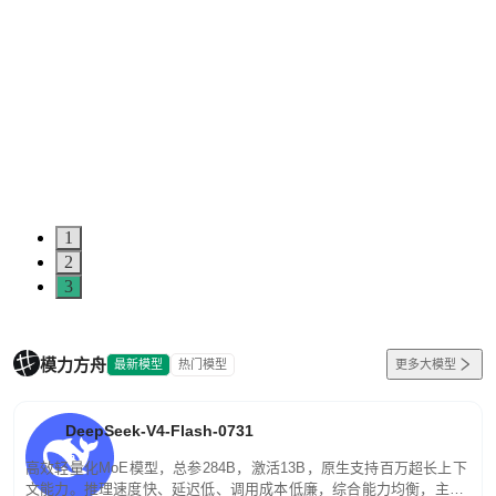
1
2
3
模力方舟
最新模型
热门模型
更多大模型
DeepSeek-V4-Flash-0731
高效轻量化MoE模型，总参284B，激活13B，原生支持百万超长上下
文能力。推理速度快、延迟低、调用成本低廉，综合能力均衡，主打