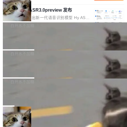
内涵与结构关联，导致开发者使用代码智能体在
移到B集群，王某都回复了"收到"。 他没有迁移
的 Kimi K 系列和智谱的 GLM 都是长上下文、M
理解大规模代码仓时面临显著"代码仓理解"瓶
数据。2024年9月3日下午4点，他使用此前登录
腾讯混元 Hy ASR3.0preview 发布
oE 架构的大模型，好用到让人上瘾，但 GPU 显
颈。 代码仓深度理解服务（以下简称" CodeBas
的账号密码进入A集群，输入了一条被程序员圈
存永远不够用。 Cloudflare 的 Workers AI 团队
腾讯混元正式推出新一代语音识别模型 Hy ASR
e深度理解服务"）是华为云码道（CodeA...
称为"删库跑路"的命令——最高管理员权限、无
一直在跑这些模型的推理。他们在官方博客上发
3.0preview。基于最新一代大语言模型 Hy3 的
白开水不加糖
需确认、强制递归删除。17个小时后，运维人员
了一篇技术文章，详细拆解了三种让大模型在 G
语言理解能力，以及融合了高精度语音识别与深
发现异常并中止进程时，89TB数据已经没了。
PU 上跑得更省、更快的技术手段——KV cache
Pale Moon 34.3.2 发布，苍月浏览器
度语义理解能力，实现了语音识别能力的全面升
删掉的是AI游戏部门的全部开发文件，包括公司
量化、模型权重压缩、以及共享 KV cache 的完
级。 根据介绍，Hy ASR3.0preview 目标在于：
Pale Moon 34.3.2 现已发布，这是一个安全更
自研的多个文生3D和...
整性保护。效果是：吞吐量提升 41%，每 token
让语音识别不再只是听清，而是真正听懂。通过
新和少量网页兼容性修复版本。 Changes/fixe
白开水不加糖
成本降低 30%，精度不变。 FP8 省的不仅是显
先理解你的语境和意图，再把准确的文字直接给
s： 实现了URL.Parse()便捷功能 对浏览器内部
存 KV cache 是推理时最吃显...
到你。从“逐字转写、单点优化”演进为“理解语
PostgreSQL 18/19 新特性深度解读
函数添加了多项边界检查，以避免潜在的越界访
境、兼容场景、一键直出”。 Hy ASR 3.0 previe
问、下溢和溢出。（DiD） 修复了加载和解析内
演讲者分享了一个有趣的实践：面对 PG 18 已
w 不要求标准普通话，方言识别覆盖粤语、吴语
容提供的字体时出现的几个问题 为避免音频加
发布的 Release Notes，他利用 AI 工具（如 Co
白开水不加糖
等 10 大方言片区和 20 余个二级小片区。在开
载、处理和播放过程中可能出现的一系列错误，
pilot）对数千条 commit 日志进行自动分析，先
源评测集中，Hy ASR 3.0 preview 在多语种的
对音频采样频率设定了下限 采样率低于 8kHz
慕尼黑市政府为全职开源项目维护者提
让模型总结出三十余条潜在特性，再逐条要求生
WER（...
供资助
（通常被认为是 "telephone"/"walkie-talkie" 音
成详细解释和代码校验，最终筛选出对用户体感
"在过去大约 10 年的大部分时间里，libexpat 的
质的最低采样率）的音频格式将被拒绝 修复了 C
最强的若干项。对于尚未正式发版的 PG 19，则
维护工作一直与我的日常工作、家务、社交生活
局
SS 圆角虚线样式中可能存在的问题 如果表单中
通过拉取过去一年内（从 PG 18 Beta1 时间点
和休闲娱乐竞争时间。" 这是 libexpat 维护者 S
的图像元素不在同一个子树中，则它们将不再关
至今）的所有 commit，同样交由 AI 分析提炼。
Firefox 153.0.3 发布
ebastian Pipping 写在博客里的话。8 月 4 日，