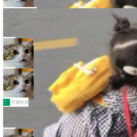
联 加...
经过人工复核，准确度令人满意。这一方法也为
他宣布了一个新消息：从 2026 年 8 月 1 日起，
Firefox 153.0.3 现已发布，具体更新内容如
社区爱好者提供了高效跟踪新版本的思路。
他可以全职维护 libexpat 了，最长 6 个月。发
下： New Smart Window 包含多项增强功能：
白开水不加糖
工资的是慕尼黑市政府。 libexpat 是一个 C99
<ul> <li>现在建议列表会显示更多结果，方便用
Cloudflare Computer 开源：你的 Age
编写的流式 XML 解析器，MIT 许可证。和 libx
户查找历史记录和切换到已打开的标签页。（<a
nt 需要一台电脑，而不是一个容器
ml2 一样，它是世界上使用最广泛的 XML 解析
href="https://bugzilla.mozilla.org/show_bug.c
Cloudflare 开源了名为 @cloudflare/computer
库之一。你的操作系统、浏览器、无数的基础设
gi?id=2019042">Bug&nbsp;2019042</a>）</l
的 npm 包。项目的核心论点是：容器不适合 Ag
局
施软件，很可能都在用它。而过去十年，维护它
i> <li>现在，助手可以直接使用 Exa 的网络搜索
ent 计算。真正适合的，是 Isolate。 Cloudflare
的人一直在用业余...
OpenAI 公开邮件和聊天记录回应苹果
结果回答问题，而无需将问题转交给搜索引擎。
工程师在这件事上没什么可谦虚的——他们用 W
诉讼，称“Apple is getting this wron
（<a href="https://bugzilla.mozilla.org/show_
orkers 跑了十年 Isolate。用 CEO Matthew Pri
上个月，苹果一纸诉状把 OpenAI 告上法庭，指
g”
bug.cgi?id=204...
nce 的话说：「我们一生都在用 Isolate 运行代
控其挖角苹果前员工并窃取商业秘密。苹果的诉
局
码，而 AI Agent 不需要容器，它们需要的是 Iso
状把 OpenAI 描述成一个系统性地从前东家挖
late。」 容器为什么不合适 容器的问题在于启动
HUAWEI MatePad Edge上架WorkBu
人、套取机密信息的对手。 OpenAI 没发律师
ddy鸿蒙PC版，说话就能干活的AI办公
和销毁都太重了。一个 Agent 要执行的任务可能
函，也没选择庭外沉默。它在官网贴了一篇博
全能AI工作台WorkBuddy鸿蒙PC版上架HUAWE
搭子
只需要几毫秒的 CPU 时间，但容器从冷启动到
文，标题只有六个字：Apple is getting this wro
I MatePad Edge应用市场，直接下载即可使
开
开源科技
就绪要花数秒。如果未来有十...
ng。 然后，它把邮件往来和 iMessage 聊天记
用，与鸿蒙电脑上的体验一致。值得一提的是，
录全贴了出来。 他发错人了 苹果外部律师 Gabr
FFmpeg 9.0 发布：代号“Lei”，以此纪
这是目前市面上唯一支持平板接入WorkBuddy P
念中国开发者雷霄骅
iel Gross 来自 Weil 律所，2 月 23 日下午 5:53
C版的产品，搭载“人机双写”重磅功能——你写
全球知名开源多媒体框架 FFmpeg 今天正式发
给 OpenAI 总法律顾问 Che Chang 发了封邮
你的，AI写AI的，同屏协作互不干扰。一句话让
布了 9.0 版本。这个版本除了带来新一代音视频
局
件，附了一封长信，要求 OpenAI 配合调查前苹