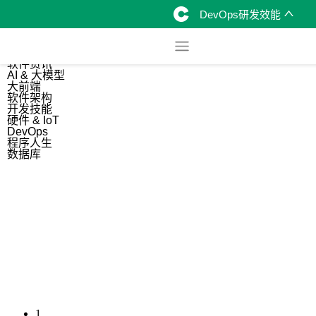
DevOps研发效能
综合
开源资讯
软件资讯
AI & 大模型
大前端
软件架构
开发技能
硬件 & IoT
DevOps
程序人生
数据库
1