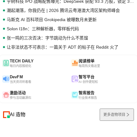
宇树科技 IPO 战略配售曝光：DeepSeek 获配 93.3 万股，锁定 36 个月
潮起潮落，你我仍在 | 2026 腾讯云粤港澳大湾区架构师峰会
马斯克 AI 百科项目 Grokipedia 被曝数月未更新
Solon I18n：三种解析器，零样板代码
张一鸣的三次否决：字节跳动为什么不蒸馏
让非法状态不可表示：一篇关于 ADT 的帖子在 Reddit 火了
TECH DAILY
阅读榜单
每日内容报纸化
每周热文看这里
DevFM
智写平台
当天资讯听着看
AI 创作更轻松
激励活动
智库报告
参与活动赢源石
行业技术报告
AI 造物
更多造物项目