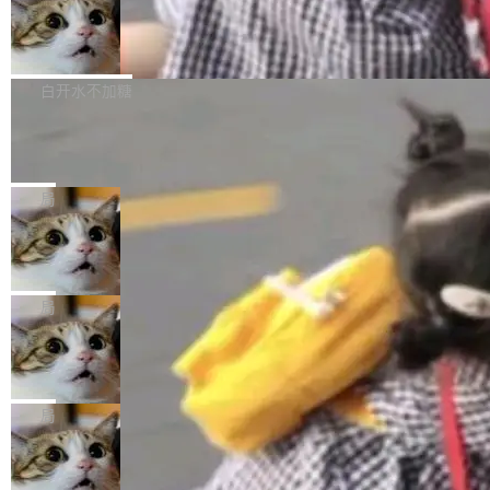
AI帮你干活，现在开启全新体验！ 温馨提示：
处理能力和硬件加速支持之外，还有一个特殊之
果员工带走机密信...
体验WorkBuddy鸿蒙PC版前，请将 HUAWEI M
亚马逊成本失控：AI 写代码烧掉 1215
处：FFmpeg 9.0 的代号是“Lei”。 这个名字，
万元，超预算 860%
atePad Edge 升级至 HarmonyOS 6.1.0.135S
来自中国开发者雷霄骅（Lei Xiaohua）。 对于
外媒近日曝光了亚马逊的多份内部报告显示，AI
P9 patch03及以上版本。 *升级路径：设置 > 搜
很多中国音视频开发者而言，这个名字并不陌
导致公司在多个项目上超支。《金融时报》报道
白开水不加糖
索“软件更新” > 检查更新，即可搜索新版本，下
生。十年前，他通过大量中文技术文章、源码分
称，仅一个项目的成本超支就高达 180 万美元
载安装完成升级即可。 没有...
析和开源示例，让一代开发者第一次真正理解 F
Hugging Face CEO 发声：中国正在开
（约合人民币 1215 万元）。 具体来说，一名工
源模型上碾压我们
Fmpeg，也成为很多人进入音视频开发领域的
程师借助 Anthropic 旗下 Claude Sonnet 模型
"他们正在开源模型上碾压我们。" Hugging Fac
“启蒙老师”。 而今年，恰好是雷霄骅离世十周
编写程序，目标是完成电商平台作者信息与商品
e CEO Clément Delangue 在 CNBC 的采访里
局
年。FFmpeg 社区最终选择用一个大版本的名
列表的数据匹配 —— 一项常规的数据处理任
没有拐弯抹角。他说中国正在赢得 AI 竞赛，而
字，留下了这份纪念。 雷霄骅曾是中国传媒大学
务，最终却产生了 180 万美元的账单，实际支出
当 AI agent 把源码变成了最好的扩展系
且按目前的速度，中国 AI 工具预计在今年底或
数字电视技术方向的博士生，长期从事视频、音
统，开发者工具必须开源
超出原定预算 860%。 更令人意外的是，该项目
2027 年就能追上美国前沿实验室的水平。 Dela
五年前，David Crawshaw 问过很多软件工程师
频技...
最终并未成功落地，而高额算力消耗持续运行长
ngue 把原因归结为一件事：开放协作。中国的
一个问题：你写过什么给自己用的程序？答案几
局
达 5 个月，公司直到财务对账时才察觉异常。这
AI 开发者在一个共享和协作的生态里加速迭代，
乎都是没有。工程师们整天用别人写的程序写程
意味着一个无人看管的 AI 程序，在近半年时间
而美国模型厂商在"闭门造车"。他的原话是 "buil
DeepSeek Harness 宣布内测邀请，全
序给别人用。偶尔有人自己写个博客系统、智能
里日夜不停地"烧钱"。 复盘显示，...
网最大规模开源 Agent 路演现场诞生
ding in silos"——各自为战，互不通气。 这个判
家居控制、家庭实验室，都算稀奇事。 Crawsh
一条内测招募帖，发出去的时候大概没人想到它
断从他嘴里说出来分量不同。Hugging Face 是
aw 是 Shelley 的作者，一个开源 AI coding age
会变成一场开源 Agent 生态的路演。 8月1日，
局
全球最大的开源 AI 平台，上面跑着上百万个模
nt。他最近在博客上写了一篇文章，核心论点很
DeepSeek Harness 团队负责人崔添翼（tiany
型。谁在开源赛道上领先，...
简单：开发者工具必须开源。 理由不是传统的自
商汤 SenseNova U1.5-Lite-Preview
i）在 X 上发帖： 「如果你是 Agent Harness 相
开源
由软件情怀，而是一个跟 AI agent 直接相关的