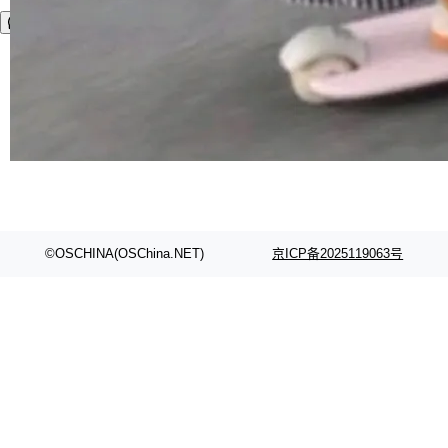
©OSCHINA(OSChina.NET)
京ICP备2025119063号