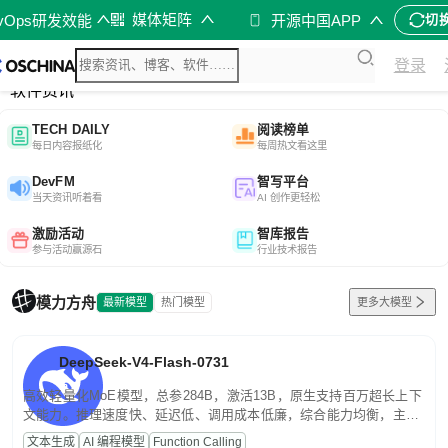
媒体矩阵
evOps研发效能
开源中国APP
切
综合
登录
开源资讯
软件资讯
TECH DAILY
阅读榜单
每日内容报纸化
每周热文看这里
DevFM
智写平台
当天资讯听着看
AI 创作更轻松
激励活动
智库报告
参与活动赢源石
行业技术报告
模力方舟
最新模型
热门模型
更多大模型
DeepSeek-V4-Flash-0731
高效轻量化MoE模型，总参284B，激活13B，原生支持百万超长上下
文能力。推理速度快、延迟低、调用成本低廉，综合能力均衡，主打
高并发、轻量化任务，适合日常对话、内容创作、基础 RAG、批量
文本生成
AI 编程模型
Function Calling