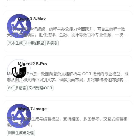
文案处理等普惠刚需场景。
Qwen3.8-Max
2.4万亿参数MoE旗舰，编程与办公能力全面跃升，可自主编程十数
天交付完整项目。胜任法律、金融、设计等数百种专业任务，一次对
话端到端交付生产级成果。原生视觉理解贯穿规划、执行与验证全流
文本生成
AI 编程模型
多模态
程，支持超长文档与长视频的深度语义解析。长程任务中自主规划与
闭环迭代，持续进化。
MinerU2.5-Pro
MinerU2.5-Pro是一款面向复杂文档解析与 OCR 场景的专业模型，能
够从图片和文档中识别文字、理解页面布局，并将非结构化内容转换
为便于存储、检索和二次处理的结构化结果。
8K
多语言
文档处理/OCR
Wan2.7-Image
万相 2.7 图像生成与编辑模型，支持组图、多图参考、交互式编辑和
最高 2K 输出。
图像生成与处理