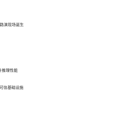
nt 路演现场诞生
提升推理性能
态的可信基础设施
AGI 3 超越人类专家基线
O
不是你写的
 36 个月