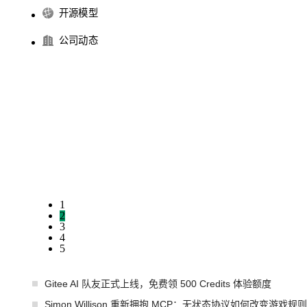
开源模型
公司动态
1
2
3
4
5
Gitee AI 队友正式上线，免费领 500 Credits 体验额度
Simon Willison 重新拥抱 MCP：无状态协议如何改变游戏规则