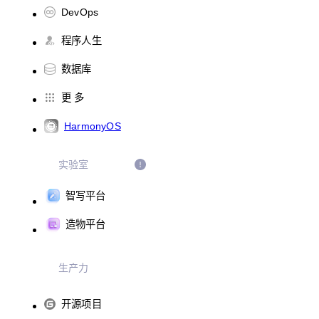
DevOps
程序人生
数据库
更 多
HarmonyOS
实验室
智写平台
造物平台
生产力
开源项目