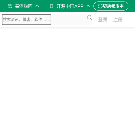
媒体矩阵
开源中国APP
切换老版本
登录
注册