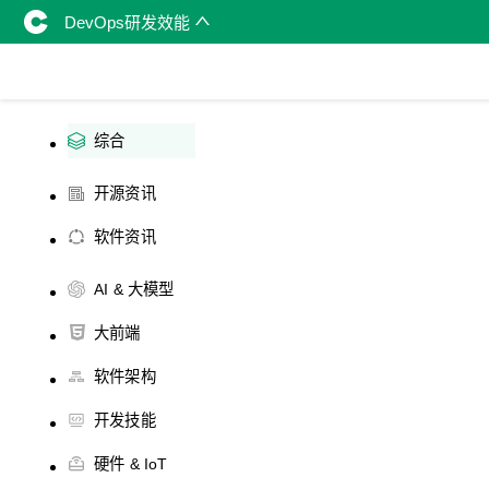
DevOps研发效能
综合
开源资讯
软件资讯
AI & 大模型
大前端
软件架构
开发技能
硬件 & IoT