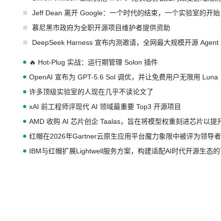
Jeff Dean 离开 Google：一个时代的结束，一个实验室的开始
慕尼黑市政府为全职开源项目维护者提供资助
DeepSeek Harness 宣布内测邀请，全网最大规模开源 Age
🔥 Hot-Plug 实战：运行期管理 Solon 插件
OpenAI 宣布为 GPT-5.6 Sol 调优，并让免费用户无限用 Luna
许多顶级实验室的人现在几乎不读论文了
xAI 前工程师评现代 AI 领域最重要 Top3 开源项目
AMD 收购 AI 芯片创企 Taalas，旨在将模型权重刻进芯片以
红帽在2026年Gartner云原生应用平台魔力象限中被评为领导者
IBM与红帽扩展Lightwell服务方案，构建适配AI时代开源生
GitHub 再次爆发大规模服务降级
Prime Agent 开源发布：一个能自我改进的编程 Agent，ARC-
Rust 项目团队宣布 LLM 政策：不禁止，但你要承认哪些代码
宇树科技 IPO 战略配售曝光：DeepSeek 获配 93.3 万股，锁定