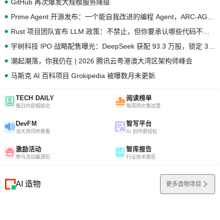
GitHub 再次爆发大规模服务降级
Prime Agent 开源发布：一个能自我改进的编程 Agent，ARC-AGI 3 超越人类专家基线
Rust 项目团队宣布 LLM 政策：不禁止，但你要承认哪些代码不是你写的
宇树科技 IPO 战略配售曝光：DeepSeek 获配 93.3 万股，锁定 36 个月
潮起潮落，你我仍在 | 2026 腾讯云粤港澳大湾区架构师峰会
马斯克 AI 百科项目 Grokipedia 被曝数月未更新
TECH DAILY
阅读榜单
每日内容报纸化
每周热文看这里
DevFM
智写平台
当天资讯听着看
AI 创作更轻松
激励活动
智库报告
参与活动赢源石
行业技术报告
AI 造物
更多造物项目