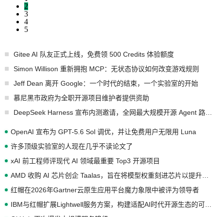
2
3
4
5
Gitee AI 队友正式上线，免费领 500 Credits 体验额度
Simon Willison 重新拥抱 MCP：无状态协议如何改变游戏规则
Jeff Dean 离开 Google：一个时代的结束，一个实验室的开始
慕尼黑市政府为全职开源项目维护者提供资助
DeepSeek Harness 宣布内测邀请，全网最大规模开源 Agent 路演现场诞生
OpenAI 宣布为 GPT-5.6 Sol 调优，并让免费用户无限用 Luna
许多顶级实验室的人现在几乎不读论文了
xAI 前工程师评现代 AI 领域最重要 Top3 开源项目
AMD 收购 AI 芯片创企 Taalas，旨在将模型权重刻进芯片以提升推理性能
红帽在2026年Gartner云原生应用平台魔力象限中被评为领导者
IBM与红帽扩展Lightwell服务方案，构建适配AI时代开源生态的可信基础设施