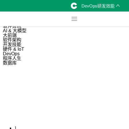
DevOps研发效能
综合
开源资讯
软件资讯
AI & 大模型
大前端
软件架构
开发技能
硬件 & IoT
DevOps
程序人生
数据库
1