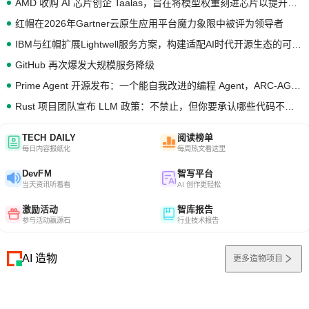
AMD 收购 AI 芯片创企 Taalas，旨在将模型权重刻进芯片以提升推理性能
红帽在2026年Gartner云原生应用平台魔力象限中被评为领导者
IBM与红帽扩展Lightwell服务方案，构建适配AI时代开源生态的可信基础设施
GitHub 再次爆发大规模服务降级
Prime Agent 开源发布：一个能自我改进的编程 Agent，ARC-AGI 3 超越人类专家基线
Rust 项目团队宣布 LLM 政策：不禁止，但你要承认哪些代码不是你写的
TECH DAILY
阅读榜单
每日内容报纸化
每周热文看这里
DevFM
智写平台
当天资讯听着看
AI 创作更轻松
激励活动
智库报告
参与活动赢源石
行业技术报告
AI 造物
更多造物项目