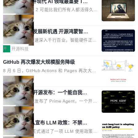
业化营销服务的需求从未如此迫切。 但市场扩容
xAI 前工程师评现代 AI 领域最重要 Top
n 这条推文引发了广泛讨论。他不是在说风凉
巧机身有效提升市面主流标准A...
3 开源项目
的同时,服务商的竞争逻辑正在改变。2026年Top
话，他是说出了一个圈内人尽皆知但很少公开捅
Flash Attention 2 可能比我们所有人都活得久。
Agency年度合辑的观察指出,“产品”这个离消费
破的事实。 Jordan 随后补充了一句软化声明：
这句话不是来自某个技术博客，而是出自 Hieu
局
者最近的载体,在整个品牌营销层面的权重显著变
「我不认为这些会议上大部分论文都在过度宣传
Pham 的一条推文。Hieu Pham 是谁？他是 xAI
高了。全域营销服务商的竞争正在从规模转向深
或造假。问题是，作为读者，如果你筛选出那些
共商智能硬件发展新机遇 开源鸿蒙智能
的早期工程师之一，在 Grok 训练基础设施团队
度,案例厚度、全域覆盖、多线协同...
硬件开发者日杭州站即将举行
看起来最令人兴奋的论文，那它们大部分都是过
工作过。近日他在 X 上发了一条帖子，列出了他
随着万物智联加速深入千行百业，智能硬件正从
度宣传的。」 这才是真正的痛点。不是所有论文
认为现代 AI 领域最重要的三个开源项目。 第一
单点设备迈向智能化、网联化、协同化发展。作
开
开源科技
都有问题，是最吸引眼球的那批论文最有问题。
个名字毫无悬念：Flash Attention 2。 Hieu 的
为面向全场景、跨终端的分布式操作系统，开源
他引用的帖子来自 Mathew Shen，一位 ICLR 2
理由很具体。FA 系列不需要解释，但 FA2 是他
GitHub 再次爆发大规模服务降级
鸿蒙通过统一技术底座和分布式能力，为不同类
026 的读者：「看了篇 ...
认为最重要的一个——复杂度恰到好处，刚好能
型智能设备的开发、连接与互联提供关键支撑，
8 月 6 日，GitHub Actions 和 Pages 再次大规
驱动你去学 CuTe，但还没被那些"邪恶的" Hopp
也为产业链企业探索产品创新与商业增长打开新
模服务降级，Actions 完全不可用超过 5 小时，
局
er++ 优化所淹没，足够容易修改和适配。 更关
的空间。 8月14日，开源鸿蒙智能硬件开发者日
webhook 停发，连自托管 runner 也因调度层故
键的是 FA2 的持久性...
（OHDD：OpenHarmony Hardware Develope
Prime Agent 开源发布：一个能自我改
障无法工作。Pages、Copilot code review、C
进的编程 Agent，ARC-AGI 3 超越人类
r Day）将在杭州启航。活动面向智能硬件产业
opilot coding agent 全部受影响。从检测到完全
Prime Intellect 发布了 Prime Agent，一个开源
专家基线
链企业和开发者，邀请行业专家与资深技术顾
恢复，大约 12 小时。 这是 2026 年 8 月的第六
的编程 Agent Harness，核心设计围绕两个抽
局
问，围绕开源鸿蒙技术能力、设备适配、芯片适
起事故，其中四起与 AI/Copilot 服务相关。 Git
象：Recursive Language Model（RLM）和 C
配、功耗与稳定性调优、兼容性测评及统一互联
Rust 项目团队宣布 LLM 政策：不禁
Hub 员工 kdaigle 在 HN 讨论中贴出了一组数
ontinual Harness。在 ARC-AGI 3 基准测试
等内容展开系统讲解和实战交流，帮助企业进一
止，但你要承认哪些代码不是你写的
据：2025 年全年 10 亿次 commit。现在，每周
上，Prime Agent + Opus 5 的组合达到了 95.
Rust 语言项目正式通过了一项 LLM 使用政策，
步了解开源鸿蒙在智能...
2.75 亿次，全年预计 140 亿次。GitHub...