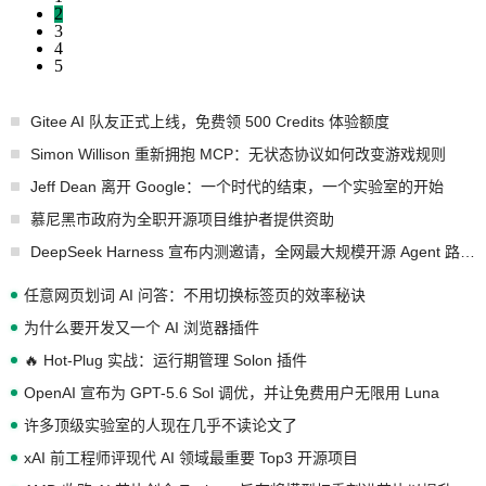
2
3
4
5
Gitee AI 队友正式上线，免费领 500 Credits 体验额度
Simon Willison 重新拥抱 MCP：无状态协议如何改变游戏规则
Jeff Dean 离开 Google：一个时代的结束，一个实验室的开始
慕尼黑市政府为全职开源项目维护者提供资助
DeepSeek Harness 宣布内测邀请，全网最大规模开源 Agent 路演现场诞生
任意网页划词 AI 问答：不用切换标签页的效率秘诀
为什么要开发又一个 AI 浏览器插件
🔥 Hot-Plug 实战：运行期管理 Solon 插件
OpenAI 宣布为 GPT-5.6 Sol 调优，并让免费用户无限用 Luna
许多顶级实验室的人现在几乎不读论文了
xAI 前工程师评现代 AI 领域最重要 Top3 开源项目