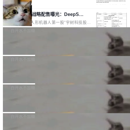
5% RHAE Best@1，超过了 ARC 报告的人类专
覆盖 rust-lang/rust 单一仓库的代码贡献。这不
局
家基线 95.4%。 不是又一个 coding agent 包装
是项目级别的官方立场，目前由五个团队采纳，
宇树科技 IPO 战略配售曝光：DeepSe
器 Prime Agent 的架构和市面上大多数 coding
但它可能是主流开源项目中关于 AI 辅助贡献最
ek 获配 93.3 万股，锁定 36 个月
agent 有本质区别。大多数 agent harness 的设
细致的一份规则。 政策的核心只有一句话：LLM
8月6日晚间，“人形机器人第一股”宇树科技股份
计是基于早期模型的能力—...
可以用来分析、提炼、审阅、建议，但不能用来
有限公司披露IPO发行价格及战略配售结果，杭
白开水不加糖
创作。 具体来说，LLM 生成的代码可以提交，
州深度求索人工智能基础技术研究有限公司（De
但必须满足五个条件：预先安排、非关键、高质
Docker 29.7.2 发布
epSeek）获配93.3399万股，按150.8元/股发行
量、充分测试、充分审查，并且必须披露。LLM
价格计算，认购金额约1.41亿元，股份锁定期为
Docker 29.7.2 现已发布，具体更新内容如下：
不得生成涉及安全性的关键变更，除非作者本身
36个月。 公告显示，本次宇树科技战略配售对
Bug fixes and enhancements 修复多次传递同
白开水不加糖
就是领域专家。即使如此，政策也"强烈不建
象主要包括长期投资机构、与公司业务具有战略
一环境变量时，docker service create和docker
议"这么做。 对于不披露的情况，审核者可以直
合作关系或长期合作愿景的大型企业、科创板保
Apache Fluss 毕业成为顶级项目
service update会发生 panic 的问题。docker/cl
接关闭 PR，无需解释。 政策作者 Jynn Ne...
荐人跟投子公司，以及公司高级管理人员和核心
i#7145 修复了 Docker Engine 29.7.0 中引入的
今年 7 月，Apache Fluss 的毕业提案在 Apach
员工参与设立的专项资产管理计划。其中，Dee
一个回归问题，该问题导致拉取镜像时会拒绝包
e 孵化器项目管理委员会（IPMC）投票中获得
白开水不加糖
pSeek作为与宇树科技具备战略合作关系的企
含绝对 hardlink 目标的镜像（此类镜像由某些镜
全票通过，随后获 Apache 软件基金会董事会批
业，获配股份数量占本次发行数量的2.31%。 除
像构建工具生成）。moby/moby#53305 修复了
马斯克 AI 百科项目 Grokipedia 被曝数
准。今天，Apache 软件基金会正式宣布 Apach
DeepSeek外，腾讯旗下上海启善投资有限公司
月未更新
Docker Engine 29.7.0 中引入的一个回归问
e Fluss 孵化毕业，成为 Apache 顶级项目（TL
埃隆·马斯克推出的AI百科项目 Grokipedia 被曝
获配9...
题，该问题可能导致在旧版 Linux 内核...
P）！这一里程碑不仅标志着 Fluss 迈入新的发
长期停止内容更新，未能实现其作为“AI版维基百
白开水不加糖
展阶段，也将进一步推动流式存储、实时湖仓与
科”替代品的目标。 据 Lawfare 最新调查，自今
AI 数据基础加速融合，为实时数据基础设施的发
Solon I18n：三种解析器，零样板代码
年4月以来，Grokipedia 页面更新功能基本停