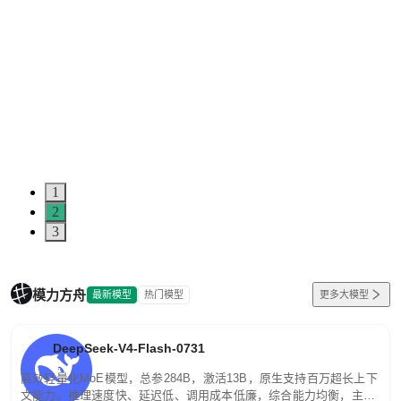
1
2
3
模力方舟
最新模型
热门模型
更多大模型
DeepSeek-V4-Flash-0731
高效轻量化MoE模型，总参284B，激活13B，原生支持百万超长上下
文能力。推理速度快、延迟低、调用成本低廉，综合能力均衡，主打