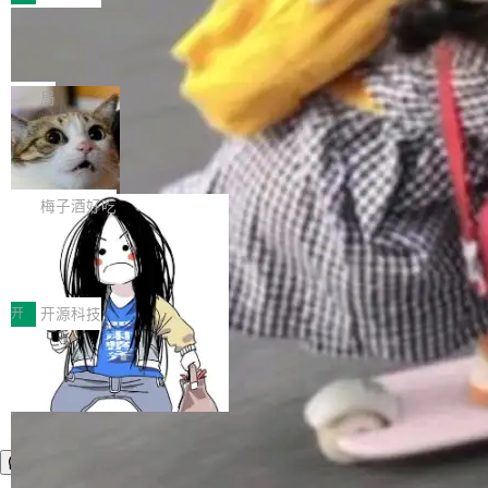
件。 腾讯网平团队在UCL-MPComm中实现了一
型或企业内部部署模型提升研发效率。但随着 AI
各领域的应用成果，覆盖技术底座、行业赋能、
个独立于业务线程的全局通信引擎（Engine），
Coding 从个人辅助工具逐步走向团队级、组织
Jeff Dean 离开 Google：一个时代的结
产品应用、支撑保障、专题等五大方向。深信服
并实...
束，一个实验室的开始
级应用，企业在规模化落地过程中，对安全性、
AI算力网关（AI创新平台）成功入选！ 随着各行
Google 员工编号 20。MapReduce 作者之一。
可控性和代码质量提出了更高要求。 首先是数据
各业的Agent走向规模化建设，算力构成形态逐
Bigtable 作者之一。TensorFlow 的作者之一。
局
安全与合规要求。对于大多数普通研发场景，公
渐丰富，用户关注的重点也在发生变化：不只是
Gemini 的架构师。Google 首席科学家。 Jeff D
有云模型能够满足快速试用和效率提升的需求。
让AI用起来，还要进一步看清混合算力时代下，
🔥 SolonCode v2026.8.4 发布：界面
ean 在 Google 工作了 27 年后，宣布离职。 他
但对于金融、能源、医疗等对数据安全要求较...
字体可调、22 种语言、记忆搜索增强
Token花在哪里、算力是否被充分利用，以及持
不是一个人走。一同离开的还有 Sanjay Ghema
打开终端就能上岗的全中文编码智能体，这一轮
续增长的AI成本该如何优化。 深信服AI算力网关
wat（Google 员工编号 23，Jeff Dean 二十多
把「看得清、用母语、记得住」三件事一次补
梅子酒好吃
正是围绕这些实际问题，从Token治理和成本治
年的编程搭档，MapReduce 和 Bigtable 的共同
齐。 SolonCode 是什么 SolonCode 是杭州无
理两个方面，让用户的每一份算力都看得清、管
作者）、Quoc Le（Google 大脑核心成员，Se
让“代码语义理解”深度释放AI Coding
耳科技研发的企业级终端编码智能体——一位全
得住、用得稳、省得下、更安全！ 一、从现在开
价值潜能：华为云码道（CodeArts）
q2Seq 和 DocAI 的共同发明人）以及 Oriol Vin
中文驱动的数字员工，自主理解需求、规划步
一、代码仓深度理解技术的作用与价值 在软件工
始，Token使用一目...
代码仓技术解析
yals（Gemini 联合负责人，AlphaSta...
骤、编写代码。不挑模型、不挑平台，curl 一行
程实践中，代码仓是企业核心知识资产的主要载
开
开源科技
装完即用。 开源地址：Gitee · GitCode · GitHu
体。企业级代码仓库通常包含数十万乃至数百万
b 安装 支持 Java 8+（8~26）、macOS / Linu
个文件，其规模远超单次模型调用可承载的上下
x / Windows / Harmony PC。 # macOS / Linu
文窗口。随着项目规模的持续扩张与代码历史的
x / Harmony PC curl -fsSL https://solon.noea
不断累积，代码仓中的模块关系、接口契约、业
r.org/solon...
务逻辑等关键信息往往分散于数十乃至数百个文
件之中，形成高度复杂的知识关联网络。传统的