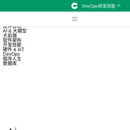
DevOps研发效能
综合
开源资讯
软件资讯
AI & 大模型
大前端
软件架构
开发技能
硬件 & IoT
DevOps
程序人生
数据库
1