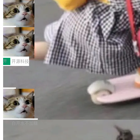
现实 过去两年，CIO们的焦虑清单上多了两项：
设置，如果用布尔值 + 可空字段来表示——bool
个"AI 知识库 + 聊天机器人"——每个大厂都在
一是如何让大模型和智能体应用安全地从PoC走
ean 表示是否可切换，nullable 的默认模式、浅
Deno 团队开源 Celld，可自托管的分
做，没什么新鲜的。 但 Kenton Varda 在 Twitte
向生产，二是如何让测试团队跟得上AI应用...
布式 Durable Objects
色方案、深色方案——会产生大量无意义的组
r 上把事情说清楚了： 今天我们发布了 Cloudfla
Ryan Dahl 领导的 Deno 团队推出了最新开源项
合。方案缺了、配置冲突了、全 null 了。要知道
re OS，一个带连接器的聊天机器人，跟其他所
目 Celld，一个能在自己机器上运行 Cloudflare
局
哪些组合有效，作者说，你得靠"文档、校验、或
有科技公司做的一样。只不过，实际上它不一
Workers 和 Durable Objects 的守护进程。 设
者部落知识"。 换个写法。Rust 的 enum，两个
样。这是 Sandstorm.io 的重制版，我十年前的
鲁大师7月新机性能/流畅/AI榜：vivo夺
计思路很直接：每个对象是一个独立的 SQLite
变体：Switchable...
性能、流畅双第一，三星Galaxy Z系列
那个创业公司。不同的是，这次它构建在 Cloudf
数据库，按名称寻址，复制到你自己的 S3 兼容
2026年7月的手机市场，由于存储等硬件成本暴
新折叠缺席
lare Workers 上——我花了九年时间搭建的平台
存储库里。节点之间只通过这个存储库协调——
增，手机厂商的日子也不好过啊，新机速度明显
开
开源科技
——并且深度集成了 AI。这基本上是我十年秘密
没有控制平面，没有共识协议。每个对象自带一
放缓，因此硝烟味淡了许多。新机参数规格除开
计划的顶峰。 十年前，Ken...
个小型数据库，应用天然按分片构建，单个数据
Zed 推出 DeltaDB，一个记录 commit
高价的三星折叠（三星Galaxy Z Fold8 Ultra / Z
之间所有操作的版本控制系统
库的竞争和爆炸半径问题在设计层面就被消除
Fold8 / Z Flip8）外，其余要么是中低端机器，
Zed 编辑器团队发布了新项目——DeltaDB，一
了。 闲置的 cell 会休眠到几乎不占资源。当 cel
例如iQOO Z11i、REDMI Note 17、REDMI No
个在 git commit 之间记录每一次编辑操作的版
局
l 迁移或唤醒时，新宿主从 S3 恢复 SQLite 数据
te 17 Pro、OPPO K15，要么是vivo X300 E这
本控制系统。目前处于 Early Access 阶段。 De
库继续执行。存储库是持久化的唯一真相...
样的次旗舰。 Galaxy Z Fold8 Ultra / Z Fold8 /
SpaceXAI 单季资本开支达 183 亿美元
ltaDB 的核心思路直接写在 landing page 最显
Z Flip8三款折叠屏新机均在7月22日发布，且全
眼的位置：「Software is made between com
根据风险投资人Tomer Tunguz 博客（VC 分
部搭载骁龙8 Elite Gen5 for Galaxy，它们本该
mits」——软件是在 commit 之间写出来的。git
析）披露的最新分析与第二季度业绩报告，Spac
白开水不加糖
是7月性...
只记录了你提交的最终状态，但真正的工作过程
eXAI在上个季度的总资本支出飙升至183.7亿美
——打字、删改、试错、agent 对话——都在 co
Meta 发布终端编程 Agent“Muse Cod
元。其中，绝大部分资金被直接用于 AI 领域，