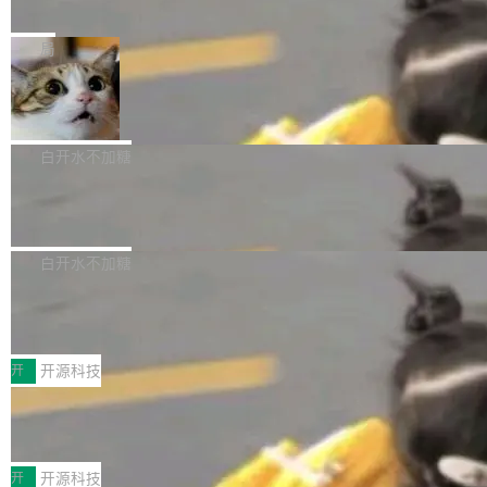
e” 和 Muse Spark 1.2 模型
mmit 之间的空隙里丢失了。 DeltaDB 要做的就
金额高达158.3亿美元，这一单项投入已经逼近
Meta 今天发布了两款 AI 产品：Muse Code，
是把这段空隙补上。 回退到任何一次编辑：Delt
微软同期总资本开支的四成。 与亚马逊、Alpha
一个在终端里运行的编程 agent；Muse Spark
局
aDB 捕获 commit 之间的每一次操作，...
bet、微软以及 Meta 等传统科技巨头相比，Spa
1.2，驱动这个 agent 的新模型。一句话概括：
ceXAI的资金消耗速度尤为引人瞩目。然而，支
美团开源 LoHoSearch，用知识图谱校
你可以用 curl -fsSL https://dev.meta.ai/install.
准 AI 能力认知
撑庞大支出的资金来源却呈现出截然不同的面
sh | bash 安装一个能在大项目里自动规划、写
机器出题的前提，是让机器拥有全局视野。整个
貌。数据显示，微软和 Meta 主要依托充沛的经
代码、验证结果的 AI 终端工具。 据介绍，Muse
构建流程可以分为四个环节：建图 → 控制难度
白开水不加糖
营现金流来覆盖资本开支，其资本支出覆盖率分
Code 是 Meta 的编程 agent 产品。它和市场上
→ 质量把关 → 数据概览。
别达到155% 和106%;而SpaceXAI的经营现金
腾讯开源 UCL-MPComm 通信库
已有的终端编程 agent 在设计理念上有几个明显
流仅能覆盖资本开支的12...
的差异点。 异步后台 agent：Muse Code 有一
腾讯网平团队宣布开源了 UCL-MPComm 通信
个主 agent 循环，外加一组后台 agent。这些后
库，并将作为transport接入Mooncake TENT。
白开水不加糖
台 agent...
该通信库针对AI Memory池化场景的数据传输需
CoStrict入选工信部2025人工智能应用
求进行了深度优化，能够实现数据中心内大规模
典型案例
计算节点间多种内存类型的高性能通信。 UCL-
近日，工信部科技司公示《2025人工智能应用典
MPComm将作为一种传输引擎接入Mooncake T
型案例入选名单》，深信服“面向企业研发场景的
开
开源科技
ENT，实现零拷贝传输性能提升30%、非零拷贝
开源 AI 编程平台 CoStrict 应用”凭借卓越的技术
传输性能最高提升5倍。UCL-MPComm底层基
深信服AI算力网关入选工信部人工智能
创新与落地成效成功入选。 全链路私有化部署，
应用典型案例！
于自研UCL-Engine通信引擎，后续腾讯网平将
助力企业AI研发安全落地 当前，越来越多企业已
前不久，工业和信息化部正式发布《2025年人工
持续开源更多基于UCL-Engine的高性能通信组
经开始引入 AI Coding 工具，通过调用公有云模
智能应用典型案例名单》，集中展示人工智能在
开
开源科技