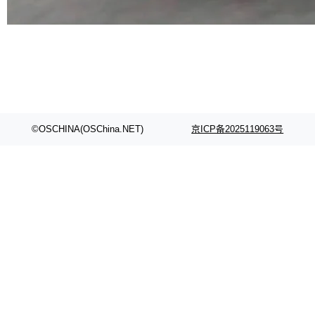
代码检索手段（如关键词匹配、目录遍历）仅能
在语法层面完成文本定位，难以触及代码的语义
内涵与结构关联，导致开发者使用代码智能体在
理解大规模代码仓时面临显著"代码仓理解"瓶
颈。 代码仓深度理解服务（以下简称" CodeBas
e深度理解服务"）是华为云码道（CodeA...
©OSCHINA(OSChina.NET)
京ICP备2025119063号