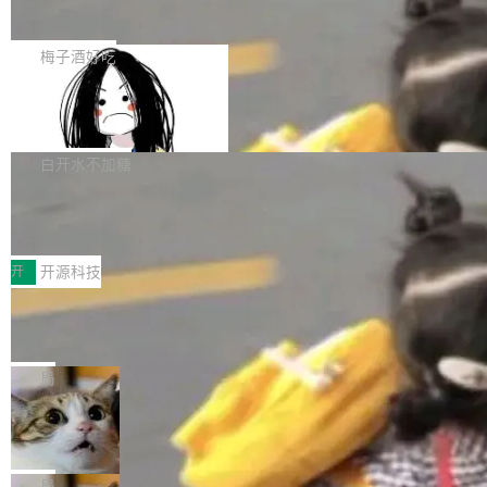
展开启新的篇章。
滞，过去三个月内没有任何条目完成更新，用户
如果你在 Spring Boot 里做过国际化，流程大概
提交的编辑请求也长期处于待处理状态。 Groki
是这样的：配 MessageSource 的 Bean、写 R
梅子酒好吃
pedia 于去年底上线，定位为由人工智能生成内
eloadableResourceBundleMessageSource、
容的百科平台，被马斯克视为传统众包百科网站
Apache Doris 4.1 全面增强 Iceberg：
声明 LocaleResolver、注册 LocaleChangeInt
支持 UPDATE、MERGE INTO 与 Iceb
维基百科的替代方案。Lawfare 调查发现，无论
erceptor…五六步之后才能看到第一行翻译文
Apache Doris 4.1 要补齐的，正是缺失的那一
erg V3
热门页面还是低关注度页面，均未出现近期更
本。 Solon 换了个方式。整个 i18n 模块围绕三
半。在已有查询能力的基础上，Doris 进一步支
白开水不加糖
新，相关问题并非局限于特定领域，而是在不同
个解析器、一个注解、一个工具类展开——没有
持了 UPDATE、DELETE、MERGE INTO 等数
主题和访问量页面中普遍存在。 调查人员最初认
XML、没有拦截器注册、没有样板配置。 资源
Testin XAgent：CIO智能测试落地指南
据修改操作、完整的表结构管理与分区演进，以
为，Grokipedia可能只是限...
文件的约定 把文件放到 resources/i18n/ 下： r
及 rewrite_data_files、expire_snapshots 等日
7月30日，TiD2026质量竞争力大会在北京中关
esources/i18n/messages.properties ...
常维护操作，并完整支持 Iceberg V3 格式。
村国家自主创新示范区会议中心开幕。本届大会
开
开源科技
由中关村智联软件服务业质量创新联盟主办，以
让非法状态不可表示：一篇关于 ADT
“智构可信·质创未来——AI原生时代的质量新范
的帖子在 Reddit 火了
式”为主题，直面AI从实验室走向规模化产业落地
有一种东西，一旦用过就回不去了。Alex Fedos
的核心质量命题。会上，《2026智能研发生产力
eev 管它叫"软件设计的基石"。 他说的东西不新
局
工具选型手册》发布，Testin云测的Testin XAge
鲜——代数数据类型（ADT），尤其是和类型
Cloudflare 开源内部企业 AI 平台 Clou
nt智能测试系统入选AI测试领域代表产品。对CI
（sum type）。但他说清楚了一件事：这不是类
dflare OS
O而言，这提示了一个转变：AI测试正在从效率
型系统的学术体操，是日常编码的思维方式。 文
Cloudflare 发布了一个开源项目 Cloudflare O
工具升级为企业的质量基础设施。 CIO面对的新
章从一个简单的例子切入。一个网站的深色主题
S。如果你只看官方博客，你会觉得这是又一
局