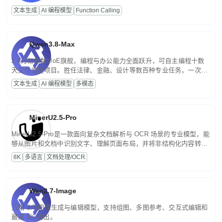
高并发、轻量化任务，适合日常对话、内容创作、基础 RAG、批量
文本生成
AI 编程模型
Function Calling
文案处理等普惠刚需场景。
Qwen3.8-Max
2.4万亿参数MoE旗舰，编程与办公能力全面跃升，可自主编程十数
天交付完整项目。胜任法律、金融、设计等数百种专业任务，一次对
话端到端交付生产级成果。原生视觉理解贯穿规划、执行与验证全流
文本生成
AI 编程模型
多模态
程，支持超长文档与长视频的深度语义解析。长程任务中自主规划与
闭环迭代，持续进化。
MinerU2.5-Pro
MinerU2.5-Pro是一款面向复杂文档解析与 OCR 场景的专业模型，能
够从图片和文档中识别文字、理解页面布局，并将非结构化内容转换
为便于存储、检索和二次处理的结构化结果。
8K
多语言
文档处理/OCR
Wan2.7-Image
万相 2.7 图像生成与编辑模型，支持组图、多图参考、交互式编辑和
最高 2K 输出。