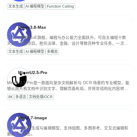
高并发、轻量化任务，适合日常对话、内容创作、基础 RAG、批量
文本生成
AI 编程模型
Function Calling
文案处理等普惠刚需场景。
Qwen3.8-Max
2.4万亿参数MoE旗舰，编程与办公能力全面跃升，可自主编程十数
天交付完整项目。胜任法律、金融、设计等数百种专业任务，一次对
话端到端交付生产级成果。原生视觉理解贯穿规划、执行与验证全流
文本生成
AI 编程模型
多模态
程，支持超长文档与长视频的深度语义解析。长程任务中自主规划与
闭环迭代，持续进化。
MinerU2.5-Pro
MinerU2.5-Pro是一款面向复杂文档解析与 OCR 场景的专业模型，能
够从图片和文档中识别文字、理解页面布局，并将非结构化内容转换
为便于存储、检索和二次处理的结构化结果。
8K
多语言
文档处理/OCR
Wan2.7-Image
万相 2.7 图像生成与编辑模型，支持组图、多图参考、交互式编辑和
最高 2K 输出。