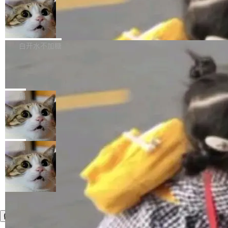
SS 圆角虚线样式中可能存在的问题 如果表单中
通过拉取过去一年内（从 PG 18 Beta1 时间点
和休闲娱乐竞争时间。" 这是 libexpat 维护者 S
的图像元素不在同一个子树中，则它们将不再关
至今）的所有 commit，同样交由 AI 分析提炼。
Firefox 153.0.3 发布
ebastian Pipping 写在博客里的话。8 月 4 日，
联 加...
经过人工复核，准确度令人满意。这一方法也为
他宣布了一个新消息：从 2026 年 8 月 1 日起，
Firefox 153.0.3 现已发布，具体更新内容如
社区爱好者提供了高效跟踪新版本的思路。
他可以全职维护 libexpat 了，最长 6 个月。发
下： New Smart Window 包含多项增强功能：
白开水不加糖
工资的是慕尼黑市政府。 libexpat 是一个 C99
<ul> <li>现在建议列表会显示更多结果，方便用
编写的流式 XML 解析器，MIT 许可证。和 libx
Cloudflare Computer 开源：你的 Age
户查找历史记录和切换到已打开的标签页。（<a
nt 需要一台电脑，而不是一个容器
ml2 一样，它是世界上使用最广泛的 XML 解析
href="https://bugzilla.mozilla.org/show_bug.c
Cloudflare 开源了名为 @cloudflare/computer
库之一。你的操作系统、浏览器、无数的基础设
gi?id=2019042">Bug&nbsp;2019042</a>）</l
的 npm 包。项目的核心论点是：容器不适合 Ag
局
施软件，很可能都在用它。而过去十年，维护它
i> <li>现在，助手可以直接使用 Exa 的网络搜索
ent 计算。真正适合的，是 Isolate。 Cloudflare
的人一直在用业余...
结果回答问题，而无需将问题转交给搜索引擎。
OpenAI 公开邮件和聊天记录回应苹果
工程师在这件事上没什么可谦虚的——他们用 W
诉讼，称“Apple is getting this wron
（<a href="https://bugzilla.mozilla.org/show_
orkers 跑了十年 Isolate。用 CEO Matthew Pri
上个月，苹果一纸诉状把 OpenAI 告上法庭，指
g”
bug.cgi?id=204...
nce 的话说：「我们一生都在用 Isolate 运行代
控其挖角苹果前员工并窃取商业秘密。苹果的诉
局
码，而 AI Agent 不需要容器，它们需要的是 Iso
状把 OpenAI 描述成一个系统性地从前东家挖
late。」 容器为什么不合适 容器的问题在于启动
人、套取机密信息的对手。 OpenAI 没发律师
和销毁都太重了。一个 Agent 要执行的任务可能
函，也没选择庭外沉默。它在官网贴了一篇博
只需要几毫秒的 CPU 时间，但容器从冷启动到
文，标题只有六个字：Apple is getting this wro
就绪要花数秒。如果未来有十...
ng。 然后，它把邮件往来和 iMessage 聊天记
录全贴了出来。 他发错人了 苹果外部律师 Gabr