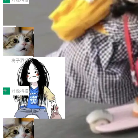
件。 腾讯网平团队在UCL-MPComm中实现了一
型或企业内部部署模型提升研发效率。但随着 AI
各领域的应用成果，覆盖技术底座、行业赋能、
个独立于业务线程的全局通信引擎（Engine），
Coding 从个人辅助工具逐步走向团队级、组织
Jeff Dean 离开 Google：一个时代的结
产品应用、支撑保障、专题等五大方向。深信服
并实...
束，一个实验室的开始
级应用，企业在规模化落地过程中，对安全性、
AI算力网关（AI创新平台）成功入选！ 随着各行
Google 员工编号 20。MapReduce 作者之一。
可控性和代码质量提出了更高要求。 首先是数据
各业的Agent走向规模化建设，算力构成形态逐
Bigtable 作者之一。TensorFlow 的作者之一。
局
安全与合规要求。对于大多数普通研发场景，公
渐丰富，用户关注的重点也在发生变化：不只是
Gemini 的架构师。Google 首席科学家。 Jeff D
有云模型能够满足快速试用和效率提升的需求。
让AI用起来，还要进一步看清混合算力时代下，
🔥 SolonCode v2026.8.4 发布：界面
ean 在 Google 工作了 27 年后，宣布离职。 他
但对于金融、能源、医疗等对数据安全要求较...
字体可调、22 种语言、记忆搜索增强
Token花在哪里、算力是否被充分利用，以及持
不是一个人走。一同离开的还有 Sanjay Ghema
打开终端就能上岗的全中文编码智能体，这一轮
续增长的AI成本该如何优化。 深信服AI算力网关
wat（Google 员工编号 23，Jeff Dean 二十多
把「看得清、用母语、记得住」三件事一次补
梅子酒好吃
正是围绕这些实际问题，从Token治理和成本治
年的编程搭档，MapReduce 和 Bigtable 的共同
齐。 SolonCode 是什么 SolonCode 是杭州无
理两个方面，让用户的每一份算力都看得清、管
作者）、Quoc Le（Google 大脑核心成员，Se
让“代码语义理解”深度释放AI Coding
耳科技研发的企业级终端编码智能体——一位全
得住、用得稳、省得下、更安全！ 一、从现在开
价值潜能：华为云码道（CodeArts）
q2Seq 和 DocAI 的共同发明人）以及 Oriol Vin
中文驱动的数字员工，自主理解需求、规划步
一、代码仓深度理解技术的作用与价值 在软件工
始，Token使用一目...
代码仓技术解析
yals（Gemini 联合负责人，AlphaSta...
骤、编写代码。不挑模型、不挑平台，curl 一行
程实践中，代码仓是企业核心知识资产的主要载
开
开源科技
装完即用。 开源地址：Gitee · GitCode · GitHu
体。企业级代码仓库通常包含数十万乃至数百万
b 安装 支持 Java 8+（8~26）、macOS / Linu
一条“删库”命令跑 17 小时，算法工程
个文件，其规模远超单次模型调用可承载的上下
师删光 89TB 数据只为干私活
x / Windows / Harmony PC。 # macOS / Linu
文窗口。随着项目规模的持续扩张与代码历史的
最高人民检察院8月4日公布了一起案件：北京一
x / Harmony PC curl -fsSL https://solon.noea
不断累积，代码仓中的模块关系、接口契约、业
名90后算法工程师王某，为了给自己接的私活腾
局
r.org/solon...
务逻辑等关键信息往往分散于数十乃至数百个文
服务器空间，删光了公司AI游戏部门的全部核心
件之中，形成高度复杂的知识关联网络。传统的
Cloudflare 分享推理优化实践：KV ca
数据。 王某2024年1月入职东城区某科技公司AI