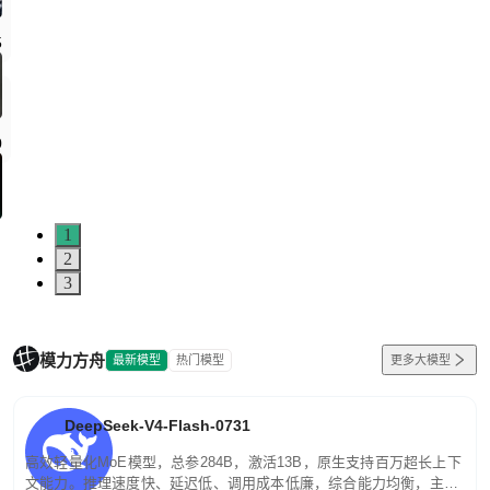
5
0
1
2
3
模力方舟
最新模型
热门模型
更多大模型
DeepSeek-V4-Flash-0731
高效轻量化MoE模型，总参284B，激活13B，原生支持百万超长上下
文能力。推理速度快、延迟低、调用成本低廉，综合能力均衡，主打