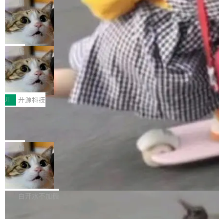
章从一个简单的例子切入。一个网站的深色主题
S。如果你只看官方博客，你会觉得这是又一
局
现实 过去两年，CIO们的焦虑清单上多了两项：
设置，如果用布尔值 + 可空字段来表示——bool
个"AI 知识库 + 聊天机器人"——每个大厂都在
一是如何让大模型和智能体应用安全地从PoC走
Deno 团队开源 Celld，可自托管的分
ean 表示是否可切换，nullable 的默认模式、浅
做，没什么新鲜的。 但 Kenton Varda 在 Twitte
向生产，二是如何让测试团队跟得上AI应用...
布式 Durable Objects
色方案、深色方案——会产生大量无意义的组
r 上把事情说清楚了： 今天我们发布了 Cloudfla
Ryan Dahl 领导的 Deno 团队推出了最新开源项
合。方案缺了、配置冲突了、全 null 了。要知道
re OS，一个带连接器的聊天机器人，跟其他所
目 Celld，一个能在自己机器上运行 Cloudflare
局
哪些组合有效，作者说，你得靠"文档、校验、或
有科技公司做的一样。只不过，实际上它不一
Workers 和 Durable Objects 的守护进程。 设
者部落知识"。 换个写法。Rust 的 enum，两个
样。这是 Sandstorm.io 的重制版，我十年前的
鲁大师7月新机性能/流畅/AI榜：vivo夺
计思路很直接：每个对象是一个独立的 SQLite
变体：Switchable...
性能、流畅双第一，三星Galaxy Z系列
那个创业公司。不同的是，这次它构建在 Cloudf
数据库，按名称寻址，复制到你自己的 S3 兼容
2026年7月的手机市场，由于存储等硬件成本暴
新折叠缺席
lare Workers 上——我花了九年时间搭建的平台
存储库里。节点之间只通过这个存储库协调——
增，手机厂商的日子也不好过啊，新机速度明显
开
开源科技
——并且深度集成了 AI。这基本上是我十年秘密
没有控制平面，没有共识协议。每个对象自带一
放缓，因此硝烟味淡了许多。新机参数规格除开
计划的顶峰。 十年前，Ken...
个小型数据库，应用天然按分片构建，单个数据
Zed 推出 DeltaDB，一个记录 commit
高价的三星折叠（三星Galaxy Z Fold8 Ultra / Z
之间所有操作的版本控制系统
库的竞争和爆炸半径问题在设计层面就被消除
Fold8 / Z Flip8）外，其余要么是中低端机器，
Zed 编辑器团队发布了新项目——DeltaDB，一
了。 闲置的 cell 会休眠到几乎不占资源。当 cel
例如iQOO Z11i、REDMI Note 17、REDMI No
个在 git commit 之间记录每一次编辑操作的版
局
l 迁移或唤醒时，新宿主从 S3 恢复 SQLite 数据
te 17 Pro、OPPO K15，要么是vivo X300 E这
本控制系统。目前处于 Early Access 阶段。 De
库继续执行。存储库是持久化的唯一真相...
样的次旗舰。 Galaxy Z Fold8 Ultra / Z Fold8 /
SpaceXAI 单季资本开支达 183 亿美元
ltaDB 的核心思路直接写在 landing page 最显
Z Flip8三款折叠屏新机均在7月22日发布，且全
眼的位置：「Software is made between com
根据风险投资人Tomer Tunguz 博客（VC 分
部搭载骁龙8 Elite Gen5 for Galaxy，它们本该
mits」——软件是在 commit 之间写出来的。git
析）披露的最新分析与第二季度业绩报告，Spac
白开水不加糖
是7月性...
只记录了你提交的最终状态，但真正的工作过程
eXAI在上个季度的总资本支出飙升至183.7亿美
——打字、删改、试错、agent 对话——都在 co
Meta 发布终端编程 Agent“Muse Cod
元。其中，绝大部分资金被直接用于 AI 领域，