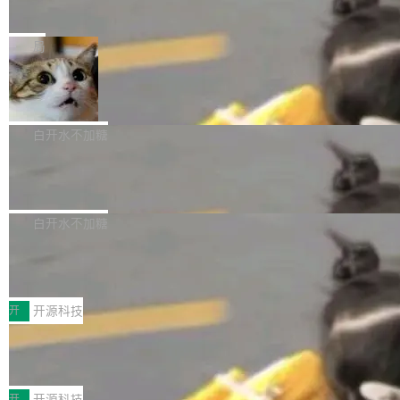
e” 和 Muse Spark 1.2 模型
mmit 之间的空隙里丢失了。 DeltaDB 要做的就
金额高达158.3亿美元，这一单项投入已经逼近
Meta 今天发布了两款 AI 产品：Muse Code，
是把这段空隙补上。 回退到任何一次编辑：Delt
微软同期总资本开支的四成。 与亚马逊、Alpha
一个在终端里运行的编程 agent；Muse Spark
局
aDB 捕获 commit 之间的每一次操作，...
bet、微软以及 Meta 等传统科技巨头相比，Spa
1.2，驱动这个 agent 的新模型。一句话概括：
ceXAI的资金消耗速度尤为引人瞩目。然而，支
美团开源 LoHoSearch，用知识图谱校
你可以用 curl -fsSL https://dev.meta.ai/install.
准 AI 能力认知
撑庞大支出的资金来源却呈现出截然不同的面
sh | bash 安装一个能在大项目里自动规划、写
机器出题的前提，是让机器拥有全局视野。整个
貌。数据显示，微软和 Meta 主要依托充沛的经
代码、验证结果的 AI 终端工具。 据介绍，Muse
构建流程可以分为四个环节：建图 → 控制难度
白开水不加糖
营现金流来覆盖资本开支，其资本支出覆盖率分
Code 是 Meta 的编程 agent 产品。它和市场上
→ 质量把关 → 数据概览。
别达到155% 和106%;而SpaceXAI的经营现金
已有的终端编程 agent 在设计理念上有几个明显
腾讯开源 UCL-MPComm 通信库
流仅能覆盖资本开支的12...
的差异点。 异步后台 agent：Muse Code 有一
腾讯网平团队宣布开源了 UCL-MPComm 通信
个主 agent 循环，外加一组后台 agent。这些后
库，并将作为transport接入Mooncake TENT。
白开水不加糖
台 agent...
该通信库针对AI Memory池化场景的数据传输需
CoStrict入选工信部2025人工智能应用
求进行了深度优化，能够实现数据中心内大规模
典型案例
计算节点间多种内存类型的高性能通信。 UCL-
近日，工信部科技司公示《2025人工智能应用典
MPComm将作为一种传输引擎接入Mooncake T
型案例入选名单》，深信服“面向企业研发场景的
开
开源科技
ENT，实现零拷贝传输性能提升30%、非零拷贝
开源 AI 编程平台 CoStrict 应用”凭借卓越的技术
深信服AI算力网关入选工信部人工智能
传输性能最高提升5倍。UCL-MPComm底层基
创新与落地成效成功入选。 全链路私有化部署，
应用典型案例！
于自研UCL-Engine通信引擎，后续腾讯网平将
助力企业AI研发安全落地 当前，越来越多企业已
前不久，工业和信息化部正式发布《2025年人工
持续开源更多基于UCL-Engine的高性能通信组
经开始引入 AI Coding 工具，通过调用公有云模
智能应用典型案例名单》，集中展示人工智能在
开
开源科技