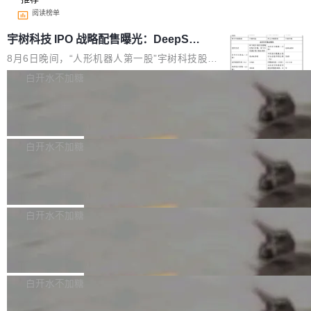
阅读榜单
宇树科技 IPO 战略配售曝光：DeepSe
ek 获配 93.3 万股，锁定 36 个月
8月6日晚间，“人形机器人第一股”宇树科技股份
有限公司披露IPO发行价格及战略配售结果，杭
白开水不加糖
州深度求索人工智能基础技术研究有限公司（De
Docker 29.7.2 发布
epSeek）获配93.3399万股，按150.8元/股发行
价格计算，认购金额约1.41亿元，股份锁定期为
Docker 29.7.2 现已发布，具体更新内容如下：
36个月。 公告显示，本次宇树科技战略配售对
Bug fixes and enhancements 修复多次传递同
白开水不加糖
象主要包括长期投资机构、与公司业务具有战略
一环境变量时，docker service create和docker
合作关系或长期合作愿景的大型企业、科创板保
Apache Fluss 毕业成为顶级项目
service update会发生 panic 的问题。docker/cl
荐人跟投子公司，以及公司高级管理人员和核心
i#7145 修复了 Docker Engine 29.7.0 中引入的
今年 7 月，Apache Fluss 的毕业提案在 Apach
员工参与设立的专项资产管理计划。其中，Dee
一个回归问题，该问题导致拉取镜像时会拒绝包
e 孵化器项目管理委员会（IPMC）投票中获得
白开水不加糖
pSeek作为与宇树科技具备战略合作关系的企
含绝对 hardlink 目标的镜像（此类镜像由某些镜
全票通过，随后获 Apache 软件基金会董事会批
业，获配股份数量占本次发行数量的2.31%。 除
像构建工具生成）。moby/moby#53305 修复了
马斯克 AI 百科项目 Grokipedia 被曝数
准。今天，Apache 软件基金会正式宣布 Apach
DeepSeek外，腾讯旗下上海启善投资有限公司
月未更新
Docker Engine 29.7.0 中引入的一个回归问
e Fluss 孵化毕业，成为 Apache 顶级项目（TL
埃隆·马斯克推出的AI百科项目 Grokipedia 被曝
获配9...
题，该问题可能导致在旧版 Linux 内核...
P）！这一里程碑不仅标志着 Fluss 迈入新的发
长期停止内容更新，未能实现其作为“AI版维基百
白开水不加糖
展阶段，也将进一步推动流式存储、实时湖仓与
科”替代品的目标。 据 Lawfare 最新调查，自今