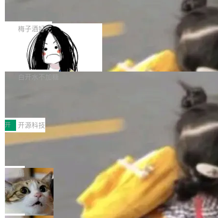
AI 数据基础加速融合，为实时数据基础设施的发
Solon I18n：三种解析器，零样板代码
年4月以来，Grokipedia 页面更新功能基本停
展开启新的篇章。
滞，过去三个月内没有任何条目完成更新，用户
如果你在 Spring Boot 里做过国际化，流程大概
提交的编辑请求也长期处于待处理状态。 Groki
是这样的：配 MessageSource 的 Bean、写 R
梅子酒好吃
pedia 于去年底上线，定位为由人工智能生成内
eloadableResourceBundleMessageSource、
容的百科平台，被马斯克视为传统众包百科网站
Apache Doris 4.1 全面增强 Iceberg：
声明 LocaleResolver、注册 LocaleChangeInt
支持 UPDATE、MERGE INTO 与 Iceb
维基百科的替代方案。Lawfare 调查发现，无论
erceptor…五六步之后才能看到第一行翻译文
Apache Doris 4.1 要补齐的，正是缺失的那一
erg V3
热门页面还是低关注度页面，均未出现近期更
本。 Solon 换了个方式。整个 i18n 模块围绕三
半。在已有查询能力的基础上，Doris 进一步支
白开水不加糖
新，相关问题并非局限于特定领域，而是在不同
个解析器、一个注解、一个工具类展开——没有
持了 UPDATE、DELETE、MERGE INTO 等数
主题和访问量页面中普遍存在。 调查人员最初认
XML、没有拦截器注册、没有样板配置。 资源
Testin XAgent：CIO智能测试落地指南
据修改操作、完整的表结构管理与分区演进，以
为，Grokipedia可能只是限...
文件的约定 把文件放到 resources/i18n/ 下： r
及 rewrite_data_files、expire_snapshots 等日
7月30日，TiD2026质量竞争力大会在北京中关
esources/i18n/messages.properties ...
常维护操作，并完整支持 Iceberg V3 格式。
村国家自主创新示范区会议中心开幕。本届大会
开
开源科技
由中关村智联软件服务业质量创新联盟主办，以
让非法状态不可表示：一篇关于 ADT
“智构可信·质创未来——AI原生时代的质量新范
的帖子在 Reddit 火了
式”为主题，直面AI从实验室走向规模化产业落地
有一种东西，一旦用过就回不去了。Alex Fedos
的核心质量命题。会上，《2026智能研发生产力
eev 管它叫"软件设计的基石"。 他说的东西不新
局
工具选型手册》发布，Testin云测的Testin XAge
鲜——代数数据类型（ADT），尤其是和类型
Cloudflare 开源内部企业 AI 平台 Clou
nt智能测试系统入选AI测试领域代表产品。对CI
（sum type）。但他说清楚了一件事：这不是类
dflare OS
O而言，这提示了一个转变：AI测试正在从效率
型系统的学术体操，是日常编码的思维方式。 文
Cloudflare 发布了一个开源项目 Cloudflare O
工具升级为企业的质量基础设施。 CIO面对的新