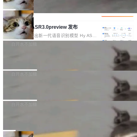
che 量化 + 权重压缩，吞吐量提升 4
代码检索手段（如关键词匹配、目录遍历）仅能
短剧部门，有互联网大厂背景。在公司内部架构
Kimi 和 GLM 是当前最强的大模型系列之一，但
1%，成本降 30%
在语法层面完成文本定位，难以触及代码的语义
调整期间，部门三次通知全员将数据从A集群迁
它们有一个共同的问题：太吃显存了。月之暗面
局
内涵与结构关联，导致开发者使用代码智能体在
移到B集群，王某都回复了"收到"。 他没有迁移
的 Kimi K 系列和智谱的 GLM 都是长上下文、M
理解大规模代码仓时面临显著"代码仓理解"瓶
数据。2024年9月3日下午4点，他使用此前登录
腾讯混元 Hy ASR3.0preview 发布
oE 架构的大模型，好用到让人上瘾，但 GPU 显
颈。 代码仓深度理解服务（以下简称" CodeBas
的账号密码进入A集群，输入了一条被程序员圈
存永远不够用。 Cloudflare 的 Workers AI 团队
腾讯混元正式推出新一代语音识别模型 Hy ASR
e深度理解服务"）是华为云码道（CodeA...
称为"删库跑路"的命令——最高管理员权限、无
一直在跑这些模型的推理。他们在官方博客上发
3.0preview。基于最新一代大语言模型 Hy3 的
白开水不加糖
需确认、强制递归删除。17个小时后，运维人员
了一篇技术文章，详细拆解了三种让大模型在 G
语言理解能力，以及融合了高精度语音识别与深
发现异常并中止进程时，89TB数据已经没了。
Pale Moon 34.3.2 发布，苍月浏览器
PU 上跑得更省、更快的技术手段——KV cache
度语义理解能力，实现了语音识别能力的全面升
删掉的是AI游戏部门的全部开发文件，包括公司
量化、模型权重压缩、以及共享 KV cache 的完
级。 根据介绍，Hy ASR3.0preview 目标在于：
Pale Moon 34.3.2 现已发布，这是一个安全更
自研的多个文生3D和...
整性保护。效果是：吞吐量提升 41%，每 token
让语音识别不再只是听清，而是真正听懂。通过
新和少量网页兼容性修复版本。 Changes/fixe
白开水不加糖
成本降低 30%，精度不变。 FP8 省的不仅是显
先理解你的语境和意图，再把准确的文字直接给
s： 实现了URL.Parse()便捷功能 对浏览器内部
存 KV cache 是推理时最吃显...
PostgreSQL 18/19 新特性深度解读
到你。从“逐字转写、单点优化”演进为“理解语
函数添加了多项边界检查，以避免潜在的越界访
境、兼容场景、一键直出”。 Hy ASR 3.0 previe
问、下溢和溢出。（DiD） 修复了加载和解析内
演讲者分享了一个有趣的实践：面对 PG 18 已
w 不要求标准普通话，方言识别覆盖粤语、吴语
容提供的字体时出现的几个问题 为避免音频加
发布的 Release Notes，他利用 AI 工具（如 Co
白开水不加糖
等 10 大方言片区和 20 余个二级小片区。在开
载、处理和播放过程中可能出现的一系列错误，
pilot）对数千条 commit 日志进行自动分析，先
源评测集中，Hy ASR 3.0 preview 在多语种的
对音频采样频率设定了下限 采样率低于 8kHz
慕尼黑市政府为全职开源项目维护者提
让模型总结出三十余条潜在特性，再逐条要求生
WER（...
供资助
（通常被认为是 "telephone"/"walkie-talkie" 音
成详细解释和代码校验，最终筛选出对用户体感
"在过去大约 10 年的大部分时间里，libexpat 的
质的最低采样率）的音频格式将被拒绝 修复了 C
最强的若干项。对于尚未正式发版的 PG 19，则
维护工作一直与我的日常工作、家务、社交生活
局