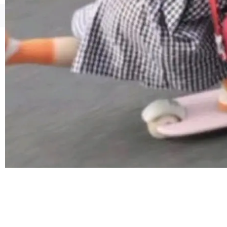
iel Gross 来自 Weil 律所，2 月 23 日下午 5:53
给 OpenAI 总法律顾问 Che Chang 发了封邮
©OSCHINA(OSChina.NET)
京ICP备2025119063号
件，附了一封长信，要求 OpenAI 配合调查前苹
果员工带走机密信...