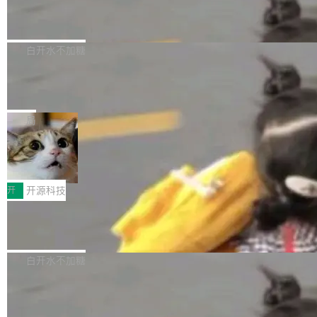
6的终端设备已突破7000万台，注册开发者数量
zen 9000/8000/7000系列处理器，并针对X3D
Dgraph v25.4.0 发布，具有图形后端的
窗口推了又推。好到合进 main 分支的代码，我
已突破 1100 万。随着鸿蒙生态汇聚越来越多的
原生 GraphQL 数据库
处理器特性进行平台级优化。其搭载X3D鸡血模
们自己都没看完。 这事不是个例。GitLab 调研
Dgraph 是一个水平可扩展的分布式 GraphQL
高质量游戏...
式2.0，可根据不同使用场景释放处理器潜力，
过 1528 名开发者，85% 说 AI 把瓶颈从写代码
数据库，有一个图形后端。作为一个原生的 Gra
白开水不加糖
帮助玩家在游戏与高负载应用中获得更充分的性
转移到了审代码。 写代码有人替你干了。但审代
phQL 数据库，它严格控制数据在磁盘上的排列
能表现。 在核心规格方面，B850 AO...
码、把关发版这两道关，还得靠人肉扛。 V5.0
竹知了：一个零依赖的单文件 HTML，
方式，以优化查询性能和吞吐量，减少集群中的
把儿时竹蝉玩具搬进浏览器
想让 AI 一起盯。
磁盘寻道和网络调用。 Dgraph v25.4.0 现已发
竹知了（zhuzhiliao）是那种小时候路边摊上几
布，具体更新内容包括： feat(zero)：Zero 现
块钱的玩意儿——一根小竹签，一个竹筒，一头
局
支持 --security superflag（token=...;whitelist
系着涂了松香的线。甩起来，竹膜震动，发出“哇
=...），与 Alpha 版本的格式一致，并据此对其
30倍效率升级：解锁医学影像数据要素
——哇”的蝉鸣声。实物越来越难找了，有开发者
价值化的真实路径
管理 HTTP 端点进行授权。 <blockquote> <p>
把它做成了 Web 玩具，放在 zhuzhiliao.imsai.c
完成一例腹部CT影像标注，张医生过去需要约1
<span><strong>警告：</strong>&nbsp;Zero
c 上，并在 GitHub 开源。 玩法很简单：按住屏
20个小时。他必须在数百张连续影像上，一笔一
开
开源科技
的 admin ...
幕画圈，或者直接甩手机。页面会实时显示转速
笔勾画边界，一层一层识别肌肉组织。如今，使
（圈/秒），声音来自真实竹知了录音的 1.72 秒
Apache Dubbo-go v3.3.2 正式发布
用东软飞标医学影像标注平台，同样的工作缩短
采样，无缝循环。音频解码失败时，还有一套合
至4小时，效率提升30倍。 这组数字背后，改变
这个版本面向生产环境，重心在内核稳定性。我
成兜底——锯齿波振荡器模拟脉冲，并联带通共
的不只是速度，而是把医学影像转化为AI能力的
们彻底收敛了旧配置体系，扩展了 Triple 协议与
白开水不加糖
振峰模拟竹膜和筒腔共鸣。 技术细节上，物理引
路径真正打通了。 大型医院积累的影像数据规模
泛化调用能力，加强了应用级元数据和服务治
擎是绳系质点模型：重力、弹性绳（只拉不
庞大，但不能直接用于训练模型。器官、病灶和
Calibre 9.12 发布，功能强大的开源电
理，同时集中修了并发安全、资源泄漏和热路径
推）、空气阻力，1/240 秒定步长积...
子书工具
组织边界，必须由专业医生逐层识别、标记和校
性能问题。
Calibre 开源项目是 Calibre 官方出的电子书管