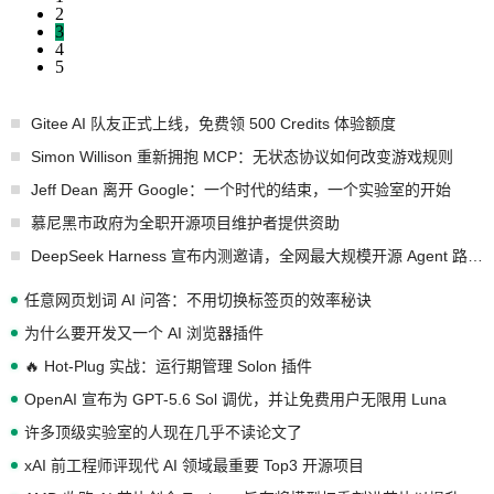
2
3
4
5
Gitee AI 队友正式上线，免费领 500 Credits 体验额度
Simon Willison 重新拥抱 MCP：无状态协议如何改变游戏规则
Jeff Dean 离开 Google：一个时代的结束，一个实验室的开始
慕尼黑市政府为全职开源项目维护者提供资助
DeepSeek Harness 宣布内测邀请，全网最大规模开源 Agent 路演现场诞生
任意网页划词 AI 问答：不用切换标签页的效率秘诀
为什么要开发又一个 AI 浏览器插件
🔥 Hot-Plug 实战：运行期管理 Solon 插件
OpenAI 宣布为 GPT-5.6 Sol 调优，并让免费用户无限用 Luna
许多顶级实验室的人现在几乎不读论文了
xAI 前工程师评现代 AI 领域最重要 Top3 开源项目