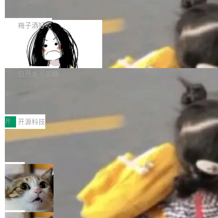
展开启新的篇章。
滞，过去三个月内没有任何条目完成更新，用户
如果你在 Spring Boot 里做过国际化，流程大概
提交的编辑请求也长期处于待处理状态。 Groki
是这样的：配 MessageSource 的 Bean、写 R
梅子酒好吃
pedia 于去年底上线，定位为由人工智能生成内
eloadableResourceBundleMessageSource、
容的百科平台，被马斯克视为传统众包百科网站
Apache Doris 4.1 全面增强 Iceberg：
声明 LocaleResolver、注册 LocaleChangeInt
支持 UPDATE、MERGE INTO 与 Iceb
维基百科的替代方案。Lawfare 调查发现，无论
erceptor…五六步之后才能看到第一行翻译文
Apache Doris 4.1 要补齐的，正是缺失的那一
erg V3
热门页面还是低关注度页面，均未出现近期更
本。 Solon 换了个方式。整个 i18n 模块围绕三
半。在已有查询能力的基础上，Doris 进一步支
白开水不加糖
新，相关问题并非局限于特定领域，而是在不同
个解析器、一个注解、一个工具类展开——没有
持了 UPDATE、DELETE、MERGE INTO 等数
主题和访问量页面中普遍存在。 调查人员最初认
XML、没有拦截器注册、没有样板配置。 资源
Testin XAgent：CIO智能测试落地指南
据修改操作、完整的表结构管理与分区演进，以
为，Grokipedia可能只是限...
文件的约定 把文件放到 resources/i18n/ 下： r
及 rewrite_data_files、expire_snapshots 等日
7月30日，TiD2026质量竞争力大会在北京中关
esources/i18n/messages.properties ...
常维护操作，并完整支持 Iceberg V3 格式。
村国家自主创新示范区会议中心开幕。本届大会
开
开源科技
由中关村智联软件服务业质量创新联盟主办，以
让非法状态不可表示：一篇关于 ADT
“智构可信·质创未来——AI原生时代的质量新范
的帖子在 Reddit 火了
式”为主题，直面AI从实验室走向规模化产业落地
有一种东西，一旦用过就回不去了。Alex Fedos
的核心质量命题。会上，《2026智能研发生产力
eev 管它叫"软件设计的基石"。 他说的东西不新
局
工具选型手册》发布，Testin云测的Testin XAge
鲜——代数数据类型（ADT），尤其是和类型
Cloudflare 开源内部企业 AI 平台 Clou
nt智能测试系统入选AI测试领域代表产品。对CI
（sum type）。但他说清楚了一件事：这不是类
dflare OS
O而言，这提示了一个转变：AI测试正在从效率
型系统的学术体操，是日常编码的思维方式。 文
Cloudflare 发布了一个开源项目 Cloudflare O
工具升级为企业的质量基础设施。 CIO面对的新
章从一个简单的例子切入。一个网站的深色主题
S。如果你只看官方博客，你会觉得这是又一
局