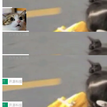
e” 和 Muse Spark 1.2 模型
mmit 之间的空隙里丢失了。 DeltaDB 要做的就
金额高达158.3亿美元，这一单项投入已经逼近
Meta 今天发布了两款 AI 产品：Muse Code，
是把这段空隙补上。 回退到任何一次编辑：Delt
微软同期总资本开支的四成。 与亚马逊、Alpha
一个在终端里运行的编程 agent；Muse Spark
局
aDB 捕获 commit 之间的每一次操作，...
bet、微软以及 Meta 等传统科技巨头相比，Spa
1.2，驱动这个 agent 的新模型。一句话概括：
ceXAI的资金消耗速度尤为引人瞩目。然而，支
美团开源 LoHoSearch，用知识图谱校
你可以用 curl -fsSL https://dev.meta.ai/install.
准 AI 能力认知
撑庞大支出的资金来源却呈现出截然不同的面
sh | bash 安装一个能在大项目里自动规划、写
机器出题的前提，是让机器拥有全局视野。整个
貌。数据显示，微软和 Meta 主要依托充沛的经
代码、验证结果的 AI 终端工具。 据介绍，Muse
构建流程可以分为四个环节：建图 → 控制难度
白开水不加糖
营现金流来覆盖资本开支，其资本支出覆盖率分
Code 是 Meta 的编程 agent 产品。它和市场上
→ 质量把关 → 数据概览。
别达到155% 和106%;而SpaceXAI的经营现金
腾讯开源 UCL-MPComm 通信库
已有的终端编程 agent 在设计理念上有几个明显
流仅能覆盖资本开支的12...
的差异点。 异步后台 agent：Muse Code 有一
腾讯网平团队宣布开源了 UCL-MPComm 通信
个主 agent 循环，外加一组后台 agent。这些后
库，并将作为transport接入Mooncake TENT。
白开水不加糖
台 agent...
该通信库针对AI Memory池化场景的数据传输需
CoStrict入选工信部2025人工智能应用
求进行了深度优化，能够实现数据中心内大规模
典型案例
计算节点间多种内存类型的高性能通信。 UCL-
近日，工信部科技司公示《2025人工智能应用典
MPComm将作为一种传输引擎接入Mooncake T
型案例入选名单》，深信服“面向企业研发场景的
开
开源科技
ENT，实现零拷贝传输性能提升30%、非零拷贝
开源 AI 编程平台 CoStrict 应用”凭借卓越的技术
传输性能最高提升5倍。UCL-MPComm底层基
深信服AI算力网关入选工信部人工智能
创新与落地成效成功入选。 全链路私有化部署，
应用典型案例！
于自研UCL-Engine通信引擎，后续腾讯网平将
助力企业AI研发安全落地 当前，越来越多企业已
前不久，工业和信息化部正式发布《2025年人工
持续开源更多基于UCL-Engine的高性能通信组
经开始引入 AI Coding 工具，通过调用公有云模
智能应用典型案例名单》，集中展示人工智能在
开
开源科技