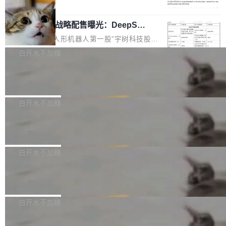
5% RHAE Best@1，超过了 ARC 报告的人类专
覆盖 rust-lang/rust 单一仓库的代码贡献。这不
局
家基线 95.4%。 不是又一个 coding agent 包装
是项目级别的官方立场，目前由五个团队采纳，
宇树科技 IPO 战略配售曝光：DeepSe
器 Prime Agent 的架构和市面上大多数 coding
但它可能是主流开源项目中关于 AI 辅助贡献最
ek 获配 93.3 万股，锁定 36 个月
agent 有本质区别。大多数 agent harness 的设
细致的一份规则。 政策的核心只有一句话：LLM
8月6日晚间，“人形机器人第一股”宇树科技股份
计是基于早期模型的能力—...
可以用来分析、提炼、审阅、建议，但不能用来
有限公司披露IPO发行价格及战略配售结果，杭
白开水不加糖
创作。 具体来说，LLM 生成的代码可以提交，
州深度求索人工智能基础技术研究有限公司（De
但必须满足五个条件：预先安排、非关键、高质
Docker 29.7.2 发布
epSeek）获配93.3399万股，按150.8元/股发行
量、充分测试、充分审查，并且必须披露。LLM
价格计算，认购金额约1.41亿元，股份锁定期为
Docker 29.7.2 现已发布，具体更新内容如下：
不得生成涉及安全性的关键变更，除非作者本身
36个月。 公告显示，本次宇树科技战略配售对
Bug fixes and enhancements 修复多次传递同
白开水不加糖
就是领域专家。即使如此，政策也"强烈不建
象主要包括长期投资机构、与公司业务具有战略
一环境变量时，docker service create和docker
议"这么做。 对于不披露的情况，审核者可以直
合作关系或长期合作愿景的大型企业、科创板保
Apache Fluss 毕业成为顶级项目
service update会发生 panic 的问题。docker/cl
接关闭 PR，无需解释。 政策作者 Jynn Ne...
荐人跟投子公司，以及公司高级管理人员和核心
i#7145 修复了 Docker Engine 29.7.0 中引入的
今年 7 月，Apache Fluss 的毕业提案在 Apach
员工参与设立的专项资产管理计划。其中，Dee
一个回归问题，该问题导致拉取镜像时会拒绝包
e 孵化器项目管理委员会（IPMC）投票中获得
白开水不加糖
pSeek作为与宇树科技具备战略合作关系的企
含绝对 hardlink 目标的镜像（此类镜像由某些镜
全票通过，随后获 Apache 软件基金会董事会批
业，获配股份数量占本次发行数量的2.31%。 除
像构建工具生成）。moby/moby#53305 修复了
马斯克 AI 百科项目 Grokipedia 被曝数
准。今天，Apache 软件基金会正式宣布 Apach
DeepSeek外，腾讯旗下上海启善投资有限公司
月未更新
Docker Engine 29.7.0 中引入的一个回归问
e Fluss 孵化毕业，成为 Apache 顶级项目（TL
埃隆·马斯克推出的AI百科项目 Grokipedia 被曝
获配9...
题，该问题可能导致在旧版 Linux 内核...
P）！这一里程碑不仅标志着 Fluss 迈入新的发
长期停止内容更新，未能实现其作为“AI版维基百
白开水不加糖
展阶段，也将进一步推动流式存储、实时湖仓与
科”替代品的目标。 据 Lawfare 最新调查，自今
AI 数据基础加速融合，为实时数据基础设施的发
Solon I18n：三种解析器，零样板代码
年4月以来，Grokipedia 页面更新功能基本停