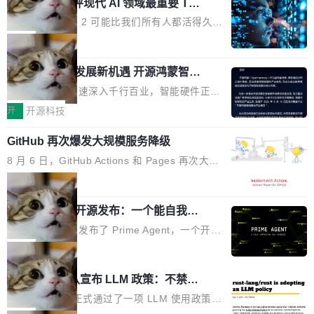
业化营销服务的需求从未如此迫切。 但市场扩容
xAI 前工程师评现代 AI 领域最重要 Top
n 这条推文引发了广泛讨论。他不是在说风凉
巧机身有效提升市面主流标准A...
3 开源项目
的同时,服务商的竞争逻辑正在改变。2026年Top
话，他是说出了一个圈内人尽皆知但很少公开捅
Flash Attention 2 可能比我们所有人都活得久。
Agency年度合辑的观察指出,“产品”这个离消费
破的事实。 Jordan 随后补充了一句软化声明：
这句话不是来自某个技术博客，而是出自 Hieu
局
者最近的载体,在整个品牌营销层面的权重显著变
「我不认为这些会议上大部分论文都在过度宣传
Pham 的一条推文。Hieu Pham 是谁？他是 xAI
高了。全域营销服务商的竞争正在从规模转向深
或造假。问题是，作为读者，如果你筛选出那些
共商智能硬件发展新机遇 开源鸿蒙智能
的早期工程师之一，在 Grok 训练基础设施团队
度,案例厚度、全域覆盖、多线协同...
硬件开发者日杭州站即将举行
看起来最令人兴奋的论文，那它们大部分都是过
工作过。近日他在 X 上发了一条帖子，列出了他
随着万物智联加速深入千行百业，智能硬件正从
度宣传的。」 这才是真正的痛点。不是所有论文
认为现代 AI 领域最重要的三个开源项目。 第一
单点设备迈向智能化、网联化、协同化发展。作
开
开源科技
都有问题，是最吸引眼球的那批论文最有问题。
个名字毫无悬念：Flash Attention 2。 Hieu 的
为面向全场景、跨终端的分布式操作系统，开源
他引用的帖子来自 Mathew Shen，一位 ICLR 2
理由很具体。FA 系列不需要解释，但 FA2 是他
GitHub 再次爆发大规模服务降级
鸿蒙通过统一技术底座和分布式能力，为不同类
026 的读者：「看了篇 ...
认为最重要的一个——复杂度恰到好处，刚好能
型智能设备的开发、连接与互联提供关键支撑，
8 月 6 日，GitHub Actions 和 Pages 再次大规
驱动你去学 CuTe，但还没被那些"邪恶的" Hopp
也为产业链企业探索产品创新与商业增长打开新
模服务降级，Actions 完全不可用超过 5 小时，
局
er++ 优化所淹没，足够容易修改和适配。 更关
的空间。 8月14日，开源鸿蒙智能硬件开发者日
webhook 停发，连自托管 runner 也因调度层故
键的是 FA2 的持久性...
（OHDD：OpenHarmony Hardware Develope
Prime Agent 开源发布：一个能自我改
障无法工作。Pages、Copilot code review、C
进的编程 Agent，ARC-AGI 3 超越人类
r Day）将在杭州启航。活动面向智能硬件产业
opilot coding agent 全部受影响。从检测到完全
Prime Intellect 发布了 Prime Agent，一个开源
专家基线
链企业和开发者，邀请行业专家与资深技术顾
恢复，大约 12 小时。 这是 2026 年 8 月的第六
的编程 Agent Harness，核心设计围绕两个抽
局
问，围绕开源鸿蒙技术能力、设备适配、芯片适
起事故，其中四起与 AI/Copilot 服务相关。 Git
象：Recursive Language Model（RLM）和 C
配、功耗与稳定性调优、兼容性测评及统一互联
Rust 项目团队宣布 LLM 政策：不禁
Hub 员工 kdaigle 在 HN 讨论中贴出了一组数
ontinual Harness。在 ARC-AGI 3 基准测试
等内容展开系统讲解和实战交流，帮助企业进一
止，但你要承认哪些代码不是你写的
据：2025 年全年 10 亿次 commit。现在，每周
上，Prime Agent + Opus 5 的组合达到了 95.
Rust 语言项目正式通过了一项 LLM 使用政策，
步了解开源鸿蒙在智能...
2.75 亿次，全年预计 140 亿次。GitHub...