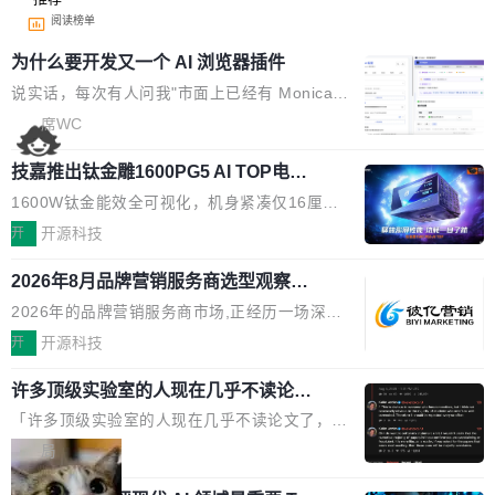
阅读榜单
为什么要开发又一个 AI 浏览器插件
说实话，每次有人问我"市面上已经有 Monica、
Sider、Copilot for Chrome 这些 AI 浏览器插件
席WC
了，你为什么还要再做一个"，我都觉得这个问题
技嘉推出钛金雕1600PG5 AI TOP电
问得好。 因为我自己也是从用户变成开发者的。
源：为发烧级主机与本地AI算力打造旗
现有产品的天花板 我用过不少 AI 浏览器插件。
1600W钛金能效全可视化，机身紧凑仅16厘米
舰供电方案
刚开始觉得都挺好——选中一段文字，弹出解
继2026台北电脑展首度亮相后，技嘉科技近日正
开
开源科技
释；写邮件时帮你润色；看英文网页给你翻译摘
式发布钛金雕1600PG5 AI TOP电源。这款高端
要。但用久了你会发现，它们本质上都是同一类
2026年8月品牌营销服务商选型观察：
电源专为发烧级DIY主机与本地AI算力平台打
从流量思维到品牌资产思维的范式转移
东西：一个带网页上下文的聊天框。 它们能读取
造，整机长度仅16厘米，提供1600W额定功率
2026年的品牌营销服务商市场,正经历一场深刻
页面的文本，然后把文本丢给大模型，再返回一
与80PLUS钛金能效；支持ATX 3.1与PCIe 5.1
的价值重构。全球全案品牌代理机构市场从2025
开
开源科技
段回答。仅此而已。 这当然有用，但总觉得差点
规范，结合服务器级元件、完善供电线材与内置
年的83.1亿美元增长至2026年的86.6亿美元,年
意思。比如我在一个后台管理系统里，需要填50
实时LCD监控屏，可充分满足当下高阶PC主机
许多顶级实验室的人现在几乎不读论文
复合增长率达5.44%,预计2032年将突破120亿美
个表单字段，每个字段还有联动逻辑；比如我
了
的严苛使用需求。 澎湃功率，紧凑机身 钛金雕1
元。数字广告与公共关系相关服务市场更是从20
「许多顶级实验室的人现在几乎不读论文了，而
想...
600PG5 AI TOP具备强悍输出功率，同时实现
25年的8463亿美元扩张至2026年的8763亿美
且他们认为 ICLR/ICML/NeurIPS 充斥着大量过
局
机身尺寸大幅精简。整机长度仅16厘米，属于同
元。数字的背后是一个清晰的事实——品牌对专
度宣传和欺诈。」 OpenAI 研究员 Keller Jorda
功率段机身尺寸十分紧凑的1600W电源产品。小