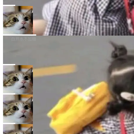
C版的产品，搭载“人机双写”重磅功能——你写
全球知名开源多媒体框架 FFmpeg 今天正式发
给 OpenAI 总法律顾问 Che Chang 发了封邮
你的，AI写AI的，同屏协作互不干扰。一句话让
布了 9.0 版本。这个版本除了带来新一代音视频
局
件，附了一封长信，要求 OpenAI 配合调查前苹
AI帮你干活，现在开启全新体验！ 温馨提示：
处理能力和硬件加速支持之外，还有一个特殊之
果员工带走机密信...
体验WorkBuddy鸿蒙PC版前，请将 HUAWEI M
亚马逊成本失控：AI 写代码烧掉 1215
处：FFmpeg 9.0 的代号是“Lei”。 这个名字，
万元，超预算 860%
atePad Edge 升级至 HarmonyOS 6.1.0.135S
来自中国开发者雷霄骅（Lei Xiaohua）。 对于
外媒近日曝光了亚马逊的多份内部报告显示，AI
P9 patch03及以上版本。 *升级路径：设置 > 搜
很多中国音视频开发者而言，这个名字并不陌
导致公司在多个项目上超支。《金融时报》报道
白开水不加糖
索“软件更新” > 检查更新，即可搜索新版本，下
生。十年前，他通过大量中文技术文章、源码分
称，仅一个项目的成本超支就高达 180 万美元
载安装完成升级即可。 没有...
析和开源示例，让一代开发者第一次真正理解 F
Hugging Face CEO 发声：中国正在开
（约合人民币 1215 万元）。 具体来说，一名工
源模型上碾压我们
Fmpeg，也成为很多人进入音视频开发领域的
程师借助 Anthropic 旗下 Claude Sonnet 模型
"他们正在开源模型上碾压我们。" Hugging Fac
“启蒙老师”。 而今年，恰好是雷霄骅离世十周
编写程序，目标是完成电商平台作者信息与商品
e CEO Clément Delangue 在 CNBC 的采访里
局
年。FFmpeg 社区最终选择用一个大版本的名
列表的数据匹配 —— 一项常规的数据处理任
没有拐弯抹角。他说中国正在赢得 AI 竞赛，而
字，留下了这份纪念。 雷霄骅曾是中国传媒大学
务，最终却产生了 180 万美元的账单，实际支出
当 AI agent 把源码变成了最好的扩展系
且按目前的速度，中国 AI 工具预计在今年底或
数字电视技术方向的博士生，长期从事视频、音
统，开发者工具必须开源
超出原定预算 860%。 更令人意外的是，该项目
2027 年就能追上美国前沿实验室的水平。 Dela
五年前，David Crawshaw 问过很多软件工程师
频技...
最终并未成功落地，而高额算力消耗持续运行长
ngue 把原因归结为一件事：开放协作。中国的
一个问题：你写过什么给自己用的程序？答案几
局
达 5 个月，公司直到财务对账时才察觉异常。这
AI 开发者在一个共享和协作的生态里加速迭代，
乎都是没有。工程师们整天用别人写的程序写程
意味着一个无人看管的 AI 程序，在近半年时间
而美国模型厂商在"闭门造车"。他的原话是 "buil
DeepSeek Harness 宣布内测邀请，全
序给别人用。偶尔有人自己写个博客系统、智能
里日夜不停地"烧钱"。 复盘显示，...
网最大规模开源 Agent 路演现场诞生
ding in silos"——各自为战，互不通气。 这个判
家居控制、家庭实验室，都算稀奇事。 Crawsh
一条内测招募帖，发出去的时候大概没人想到它
断从他嘴里说出来分量不同。Hugging Face 是
aw 是 Shelley 的作者，一个开源 AI coding age
会变成一场开源 Agent 生态的路演。 8月1日，
局
全球最大的开源 AI 平台，上面跑着上百万个模
nt。他最近在博客上写了一篇文章，核心论点很
DeepSeek Harness 团队负责人崔添翼（tiany