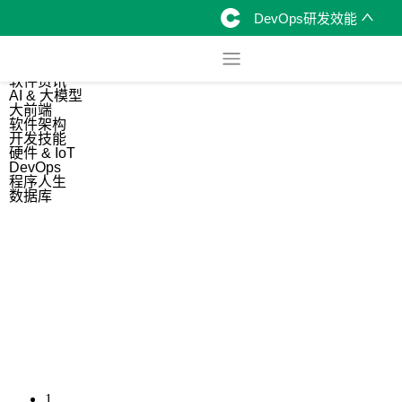
DevOps研发效能
综合
开源资讯
软件资讯
AI & 大模型
大前端
软件架构
开发技能
硬件 & IoT
DevOps
程序人生
数据库
1