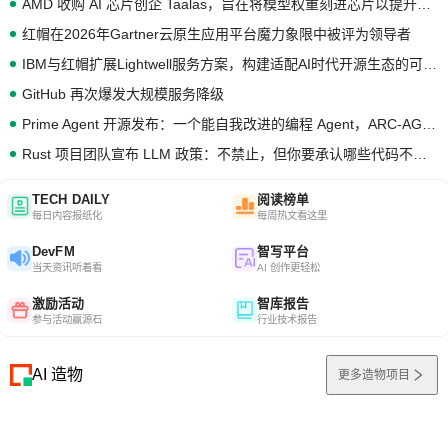
AMD 收购 AI 芯片创企 Taalas，旨在将模型权重刻进芯片以提升推理性能
红帽在2026年Gartner云原生应用平台魔力象限中被评为领导者
IBM与红帽扩展Lightwell服务方案，构建适配AI时代开源生态的可信基础设施
GitHub 再次爆发大规模服务降级
Prime Agent 开源发布：一个能自我改进的编程 Agent，ARC-AGI 3 超越人类专家基线
Rust 项目团队宣布 LLM 政策：不禁止，但你要承认哪些代码不是你写的
TECH DAILY
阅读榜单
每日内容报纸化
每周热文看这里
DevFM
智写平台
当天资讯听着看
AI 创作更轻松
激励活动
智库报告
参与活动赢源石
行业技术报告
AI 造物
更多造物项目