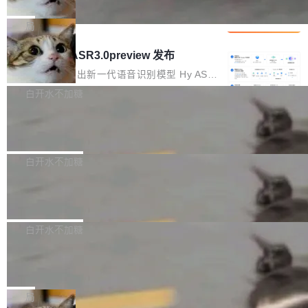
che 量化 + 权重压缩，吞吐量提升 4
代码检索手段（如关键词匹配、目录遍历）仅能
短剧部门，有互联网大厂背景。在公司内部架构
Kimi 和 GLM 是当前最强的大模型系列之一，但
1%，成本降 30%
在语法层面完成文本定位，难以触及代码的语义
调整期间，部门三次通知全员将数据从A集群迁
它们有一个共同的问题：太吃显存了。月之暗面
局
内涵与结构关联，导致开发者使用代码智能体在
移到B集群，王某都回复了"收到"。 他没有迁移
的 Kimi K 系列和智谱的 GLM 都是长上下文、M
理解大规模代码仓时面临显著"代码仓理解"瓶
腾讯混元 Hy ASR3.0preview 发布
数据。2024年9月3日下午4点，他使用此前登录
oE 架构的大模型，好用到让人上瘾，但 GPU 显
颈。 代码仓深度理解服务（以下简称" CodeBas
的账号密码进入A集群，输入了一条被程序员圈
存永远不够用。 Cloudflare 的 Workers AI 团队
腾讯混元正式推出新一代语音识别模型 Hy ASR
e深度理解服务"）是华为云码道（CodeA...
称为"删库跑路"的命令——最高管理员权限、无
一直在跑这些模型的推理。他们在官方博客上发
3.0preview。基于最新一代大语言模型 Hy3 的
白开水不加糖
需确认、强制递归删除。17个小时后，运维人员
了一篇技术文章，详细拆解了三种让大模型在 G
语言理解能力，以及融合了高精度语音识别与深
发现异常并中止进程时，89TB数据已经没了。
Pale Moon 34.3.2 发布，苍月浏览器
PU 上跑得更省、更快的技术手段——KV cache
度语义理解能力，实现了语音识别能力的全面升
删掉的是AI游戏部门的全部开发文件，包括公司
量化、模型权重压缩、以及共享 KV cache 的完
级。 根据介绍，Hy ASR3.0preview 目标在于：
Pale Moon 34.3.2 现已发布，这是一个安全更
自研的多个文生3D和...
整性保护。效果是：吞吐量提升 41%，每 token
让语音识别不再只是听清，而是真正听懂。通过
新和少量网页兼容性修复版本。 Changes/fixe
白开水不加糖
成本降低 30%，精度不变。 FP8 省的不仅是显
先理解你的语境和意图，再把准确的文字直接给
s： 实现了URL.Parse()便捷功能 对浏览器内部
存 KV cache 是推理时最吃显...
到你。从“逐字转写、单点优化”演进为“理解语
PostgreSQL 18/19 新特性深度解读
函数添加了多项边界检查，以避免潜在的越界访
境、兼容场景、一键直出”。 Hy ASR 3.0 previe
问、下溢和溢出。（DiD） 修复了加载和解析内
演讲者分享了一个有趣的实践：面对 PG 18 已
w 不要求标准普通话，方言识别覆盖粤语、吴语
容提供的字体时出现的几个问题 为避免音频加
发布的 Release Notes，他利用 AI 工具（如 Co
白开水不加糖
等 10 大方言片区和 20 余个二级小片区。在开
载、处理和播放过程中可能出现的一系列错误，
pilot）对数千条 commit 日志进行自动分析，先
源评测集中，Hy ASR 3.0 preview 在多语种的
对音频采样频率设定了下限 采样率低于 8kHz
慕尼黑市政府为全职开源项目维护者提
让模型总结出三十余条潜在特性，再逐条要求生
WER（...
供资助
（通常被认为是 "telephone"/"walkie-talkie" 音
成详细解释和代码校验，最终筛选出对用户体感
"在过去大约 10 年的大部分时间里，libexpat 的
质的最低采样率）的音频格式将被拒绝 修复了 C
最强的若干项。对于尚未正式发版的 PG 19，则
维护工作一直与我的日常工作、家务、社交生活
局
SS 圆角虚线样式中可能存在的问题 如果表单中