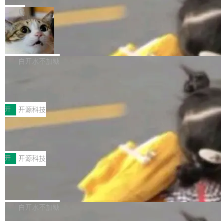
一在人才争夺战中失血的公司。六月，Google
er HE-AAC 960 解码 (DAB+) transpose_cuda
Code 在 X 上发帖：「DeepSeek Flash did 8T
局
连失两员大将：Noam Shazeer 去了 Op...
filter 添加 AMF Frame Rate Converter (vf_frc
tokens on August 1st. 5T of free usage + 3T
_amf) filter SMPTE 2094-50 元数据支持和直
NetBSD 11.0 正式发布
on OpenCode Go.」79.8 万次浏览，连带着 #
通 ProRes RAW VideoToolbox 硬件加速器 AP
DeepSeek一天消耗了8万亿# 上了微博热搜——
NetBSD 11.0 现已正式发布，这是 NetBSD 操
V ...
注意这是 OpenCode 一家的消耗。 OpenCode
作系统的第十八个主要版本。 自 NetBSD 10.1
白开水不加糖
是 Anomaly 出品的 AI 编程工具，套餐 10 美元/
以来的变化 更新亮点： 新增对 RISC-V 处理器
月。用户交了 10 美元，就能用 DeepSeek Flas
2026 ChinaJoy鸿蒙游戏增长臻享会举
架构的支持。NetBSD 11.0 是首个支持 64 位 R
办，鲸鸿动能系统呈现游戏行业解决方
h 随便写代码，按网友说法：「怎么使劲用也用
ISC-V 平台的稳定版本，涵盖一系列基于 StarFi
8月1日，2026 ChinaJoy期间，鸿蒙游戏增长臻
案
不完。」5T 来自免费额度，3T 来自 Go...
ve JH71XX 的设备，例如 VisionFive 2、PINE
享会在上海举办。鸿蒙生态的全场景智慧营销平
开
开源科技
64 STAR64，以及 QEMU。 增强了对 POSIX.1
台鲸鸿动能协同华为游戏中心，面向游戏行业开
-2024 和 C23 编程接口标准的兼容性。 compat
技嘉X3D系列再添新成员 B850 AORU
发者及生态伙伴，系统呈现了平台在游戏领域的
S ELITE X3D主板强化性能体验
_linux(8) 增强了对 Linux 系统调用的支持，包
完整能力版图——从IAP高价值用户的全周期经
面向AMD Ryzen X3D处理器玩家，技嘉X3D系
括 epoll（围绕 kqueue 实现）、POSIX 消息队
营、到IAA游戏的“买变一体”正循环、再到联运与
列主板阵容迎来新成员——B850 AORUS ELITE
开
开源科技
列、...
广告协同的全链路经营闭环，以及面向全球市场
X3D。作为面向主流高性能平台打造的全新主板
的出海增长布局。 华为终端云业务商业化销售负
Zadig v5.0 发布：AI 发布专员与 AI 审
产品，B850 AORUS ELITE X3D延续技嘉在X3
查专员上线
责人在开场致辞中表示，游戏开发者的核心诉求
D平台优化上的技术积累，旨在为游戏玩家带来
我们团队这几天最大的卡点不是 AI 写得不够
已不再是“多一个投放渠道”，而是一套能够持续
更稳定、更高效的装机选择。 B850 AORUS ELI
好，是 AI 写得太好了。 好到审查排期从两天的
白开水不加糖
驱动增长的体系。截至目前，搭载HarmonyOS
TE X3D基于AMD AM5平台打造，支持AMD Ry
活儿拖成了五天。PR 一堆起来没人敢合，发布