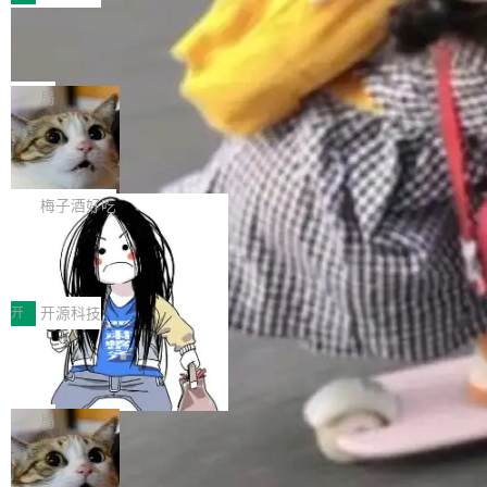
件。 腾讯网平团队在UCL-MPComm中实现了一
型或企业内部部署模型提升研发效率。但随着 AI
各领域的应用成果，覆盖技术底座、行业赋能、
个独立于业务线程的全局通信引擎（Engine），
Coding 从个人辅助工具逐步走向团队级、组织
Jeff Dean 离开 Google：一个时代的结
产品应用、支撑保障、专题等五大方向。深信服
并实...
束，一个实验室的开始
级应用，企业在规模化落地过程中，对安全性、
AI算力网关（AI创新平台）成功入选！ 随着各行
Google 员工编号 20。MapReduce 作者之一。
可控性和代码质量提出了更高要求。 首先是数据
各业的Agent走向规模化建设，算力构成形态逐
Bigtable 作者之一。TensorFlow 的作者之一。
局
安全与合规要求。对于大多数普通研发场景，公
渐丰富，用户关注的重点也在发生变化：不只是
Gemini 的架构师。Google 首席科学家。 Jeff D
有云模型能够满足快速试用和效率提升的需求。
让AI用起来，还要进一步看清混合算力时代下，
🔥 SolonCode v2026.8.4 发布：界面
ean 在 Google 工作了 27 年后，宣布离职。 他
但对于金融、能源、医疗等对数据安全要求较...
字体可调、22 种语言、记忆搜索增强
Token花在哪里、算力是否被充分利用，以及持
不是一个人走。一同离开的还有 Sanjay Ghema
打开终端就能上岗的全中文编码智能体，这一轮
续增长的AI成本该如何优化。 深信服AI算力网关
wat（Google 员工编号 23，Jeff Dean 二十多
把「看得清、用母语、记得住」三件事一次补
梅子酒好吃
正是围绕这些实际问题，从Token治理和成本治
年的编程搭档，MapReduce 和 Bigtable 的共同
齐。 SolonCode 是什么 SolonCode 是杭州无
理两个方面，让用户的每一份算力都看得清、管
作者）、Quoc Le（Google 大脑核心成员，Se
让“代码语义理解”深度释放AI Coding
耳科技研发的企业级终端编码智能体——一位全
得住、用得稳、省得下、更安全！ 一、从现在开
价值潜能：华为云码道（CodeArts）
q2Seq 和 DocAI 的共同发明人）以及 Oriol Vin
中文驱动的数字员工，自主理解需求、规划步
一、代码仓深度理解技术的作用与价值 在软件工
始，Token使用一目...
代码仓技术解析
yals（Gemini 联合负责人，AlphaSta...
骤、编写代码。不挑模型、不挑平台，curl 一行
程实践中，代码仓是企业核心知识资产的主要载
开
开源科技
装完即用。 开源地址：Gitee · GitCode · GitHu
体。企业级代码仓库通常包含数十万乃至数百万
b 安装 支持 Java 8+（8~26）、macOS / Linu
一条“删库”命令跑 17 小时，算法工程
个文件，其规模远超单次模型调用可承载的上下
师删光 89TB 数据只为干私活
x / Windows / Harmony PC。 # macOS / Linu
文窗口。随着项目规模的持续扩张与代码历史的
最高人民检察院8月4日公布了一起案件：北京一
x / Harmony PC curl -fsSL https://solon.noea
不断累积，代码仓中的模块关系、接口契约、业
名90后算法工程师王某，为了给自己接的私活腾
局
r.org/solon...
务逻辑等关键信息往往分散于数十乃至数百个文
服务器空间，删光了公司AI游戏部门的全部核心
件之中，形成高度复杂的知识关联网络。传统的
Cloudflare 分享推理优化实践：KV ca
数据。 王某2024年1月入职东城区某科技公司AI