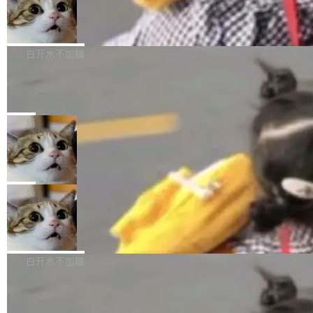
型。谁在开源赛道上领先，...
简单：开发者工具必须开源。 理由不是传统的自
商汤 SenseNova U1.5-Lite-Preview
i）在 X 上发帖： 「如果你是 Agent Harness 相
开源
由软件情怀，而是一个跟 AI agent 直接相关的
关开源项目的开发者，希望参加 DeepSeek Har
商汤科技宣布面向社区开源轻量级统一多模态模
技术判断。 两行 prompt 就能个性化任何软件 C
ness 的内测，可以回复或私信联系我。请附上
型的预览版本 SenseNova U1.5-Lite-Preview。
白开水不加糖
rawshaw 给出了两个 prompt。 第一个： "下载
GitHub id 以及开源代表作。」 DeepSeek 曾在
公告称，SenseNova U1.5-Lite-Preview并非简
某个软件的源码，在本地构建。修改 agent ...
官方招聘信息中写过一条简洁有力的公式：Mod
Ubuntu 将核心系统包从 deb 转成了 s
单的模型规模升级，而是基于 SenseNova U1
nap
el + Harness = Agent。模型负责理解和推理，
的一次系统性迭代，不仅在同一架构中贯通视觉
Ubuntu 正在把又一个核心系统包从 deb 转为 s
Harness 负责把能力落到真实环境中——调用工
理解、推理、生成与编辑，还仅以 8B-MoT 的轻
nap。这次是 hwctl——一个用来检查 Ubuntu
局
具、读写文件、管理上下文、处理错误、完成闭
量大小，将能力推进到4K、更精细的真实质感、
硬件认证状态的命令行工具。 Canonical 工程师
环。崔添翼招人的标...
更复杂的视觉控制和可持续迭代编辑。 相比 U
Dario Amodei 担心新人来 Anthropic
Alan Griffiths 在邮件列表中说得很直白：「hwc
只为金钱，不为使命
1，U1.5-Lite-Preview 在以下方向上带来了显著
tl 是一个 Ubuntu 专有的包，它和它的依赖项都
顶级 AI 研究员在两家公司之间来回跳，中间只
提升： 原生支持4K图像生成； 更精细的局部纹
是 Ubuntu 专有的，不会用在其他发行版上。」
隔了几天。 Lilian Weng 上周刚宣布因健康原因
局
理、细节与真实世界质感； 更准确的中英文文字
所以 deb 版本的受众实际上为零。既然只有 Ub
离开 Thinking Machines Lab，说自己作为联合
生成与复杂版式组织； 更稳定的图...
untu 用户在用，那用 snap 打包就没什么可纠结
FFmpeg 9.0 发布
创始人的角色「太累了」。几天后，The Inform
的。 从 deb 到 snap 的迁移路径 hwctl 是 rust-
ation 就曝出她将重回 OpenAI，负责递归自我
FFmpeg 9.0 现已发布，包含多项改进。官方更
hwlib 硬件 API 库的一部分，命令行工具负责查
改进方向的研究。她是 Thinking Machines 过
新日志列出的 9.0 版本主要更新内容如下： 扩
白开水不加糖
询 Ubuntu 的硬件认证数据库。...
去一年内第四个离开的联合创始人。 这家由前
展 AMF 色彩转换器 (vf_vpp_amf) 的 HDR 功能
OpenAI CTO Mira Murati 创立的公司，连创始
DeepSeek V4 Flash 单日消耗 8 万亿 t
MP4 muxer 中支持 LCEVC 音轨复用 Playdate
okens 登顶热搜
团队都留不住。 但 Thinking Machines 不是唯
视频编码器和多路复用器 添加 v360_vulkan filt
8 万亿 tokens。一天。一家公司的消耗。 Open