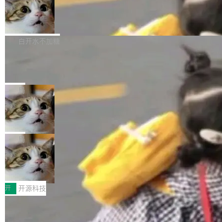
通过拉取过去一年内（从 PG 18 Beta1 时间点
和休闲娱乐竞争时间。" 这是 libexpat 维护者 S
的图像元素不在同一个子树中，则它们将不再关
至今）的所有 commit，同样交由 AI 分析提炼。
Firefox 153.0.3 发布
ebastian Pipping 写在博客里的话。8 月 4 日，
联 加...
经过人工复核，准确度令人满意。这一方法也为
他宣布了一个新消息：从 2026 年 8 月 1 日起，
Firefox 153.0.3 现已发布，具体更新内容如
社区爱好者提供了高效跟踪新版本的思路。
他可以全职维护 libexpat 了，最长 6 个月。发
下： New Smart Window 包含多项增强功能：
白开水不加糖
工资的是慕尼黑市政府。 libexpat 是一个 C99
<ul> <li>现在建议列表会显示更多结果，方便用
编写的流式 XML 解析器，MIT 许可证。和 libx
Cloudflare Computer 开源：你的 Age
户查找历史记录和切换到已打开的标签页。（<a
nt 需要一台电脑，而不是一个容器
ml2 一样，它是世界上使用最广泛的 XML 解析
href="https://bugzilla.mozilla.org/show_bug.c
Cloudflare 开源了名为 @cloudflare/computer
库之一。你的操作系统、浏览器、无数的基础设
gi?id=2019042">Bug&nbsp;2019042</a>）</l
的 npm 包。项目的核心论点是：容器不适合 Ag
局
施软件，很可能都在用它。而过去十年，维护它
i> <li>现在，助手可以直接使用 Exa 的网络搜索
ent 计算。真正适合的，是 Isolate。 Cloudflare
的人一直在用业余...
结果回答问题，而无需将问题转交给搜索引擎。
OpenAI 公开邮件和聊天记录回应苹果
工程师在这件事上没什么可谦虚的——他们用 W
诉讼，称“Apple is getting this wron
（<a href="https://bugzilla.mozilla.org/show_
orkers 跑了十年 Isolate。用 CEO Matthew Pri
上个月，苹果一纸诉状把 OpenAI 告上法庭，指
g”
bug.cgi?id=204...
nce 的话说：「我们一生都在用 Isolate 运行代
控其挖角苹果前员工并窃取商业秘密。苹果的诉
局
码，而 AI Agent 不需要容器，它们需要的是 Iso
状把 OpenAI 描述成一个系统性地从前东家挖
late。」 容器为什么不合适 容器的问题在于启动
HUAWEI MatePad Edge上架WorkBu
人、套取机密信息的对手。 OpenAI 没发律师
ddy鸿蒙PC版，说话就能干活的AI办公
和销毁都太重了。一个 Agent 要执行的任务可能
函，也没选择庭外沉默。它在官网贴了一篇博
全能AI工作台WorkBuddy鸿蒙PC版上架HUAWE
搭子
只需要几毫秒的 CPU 时间，但容器从冷启动到
文，标题只有六个字：Apple is getting this wro
I MatePad Edge应用市场，直接下载即可使
开
开源科技
就绪要花数秒。如果未来有十...
ng。 然后，它把邮件往来和 iMessage 聊天记
用，与鸿蒙电脑上的体验一致。值得一提的是，
录全贴了出来。 他发错人了 苹果外部律师 Gabr
FFmpeg 9.0 发布：代号“Lei”，以此纪
这是目前市面上唯一支持平板接入WorkBuddy P
念中国开发者雷霄骅
iel Gross 来自 Weil 律所，2 月 23 日下午 5:53