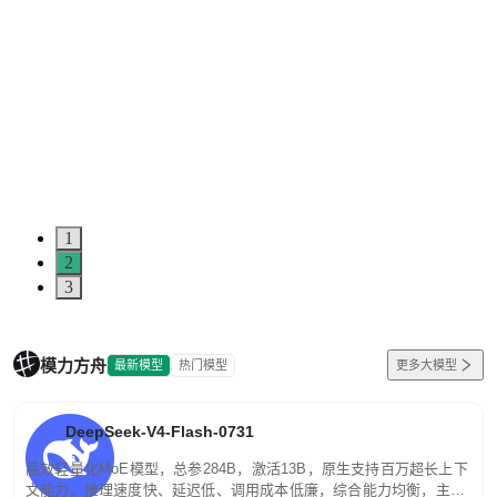
1
2
3
模力方舟
最新模型
热门模型
更多大模型
DeepSeek-V4-Flash-0731
高效轻量化MoE模型，总参284B，激活13B，原生支持百万超长上下
文能力。推理速度快、延迟低、调用成本低廉，综合能力均衡，主打