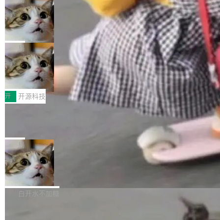
现实 过去两年，CIO们的焦虑清单上多了两项：
设置，如果用布尔值 + 可空字段来表示——bool
个"AI 知识库 + 聊天机器人"——每个大厂都在
一是如何让大模型和智能体应用安全地从PoC走
ean 表示是否可切换，nullable 的默认模式、浅
Deno 团队开源 Celld，可自托管的分
做，没什么新鲜的。 但 Kenton Varda 在 Twitte
向生产，二是如何让测试团队跟得上AI应用...
布式 Durable Objects
色方案、深色方案——会产生大量无意义的组
r 上把事情说清楚了： 今天我们发布了 Cloudfla
Ryan Dahl 领导的 Deno 团队推出了最新开源项
合。方案缺了、配置冲突了、全 null 了。要知道
re OS，一个带连接器的聊天机器人，跟其他所
目 Celld，一个能在自己机器上运行 Cloudflare
局
哪些组合有效，作者说，你得靠"文档、校验、或
有科技公司做的一样。只不过，实际上它不一
Workers 和 Durable Objects 的守护进程。 设
者部落知识"。 换个写法。Rust 的 enum，两个
样。这是 Sandstorm.io 的重制版，我十年前的
鲁大师7月新机性能/流畅/AI榜：vivo夺
计思路很直接：每个对象是一个独立的 SQLite
变体：Switchable...
性能、流畅双第一，三星Galaxy Z系列
那个创业公司。不同的是，这次它构建在 Cloudf
数据库，按名称寻址，复制到你自己的 S3 兼容
2026年7月的手机市场，由于存储等硬件成本暴
新折叠缺席
lare Workers 上——我花了九年时间搭建的平台
存储库里。节点之间只通过这个存储库协调——
增，手机厂商的日子也不好过啊，新机速度明显
开
开源科技
——并且深度集成了 AI。这基本上是我十年秘密
没有控制平面，没有共识协议。每个对象自带一
放缓，因此硝烟味淡了许多。新机参数规格除开
计划的顶峰。 十年前，Ken...
个小型数据库，应用天然按分片构建，单个数据
Zed 推出 DeltaDB，一个记录 commit
高价的三星折叠（三星Galaxy Z Fold8 Ultra / Z
之间所有操作的版本控制系统
库的竞争和爆炸半径问题在设计层面就被消除
Fold8 / Z Flip8）外，其余要么是中低端机器，
Zed 编辑器团队发布了新项目——DeltaDB，一
了。 闲置的 cell 会休眠到几乎不占资源。当 cel
例如iQOO Z11i、REDMI Note 17、REDMI No
个在 git commit 之间记录每一次编辑操作的版
局
l 迁移或唤醒时，新宿主从 S3 恢复 SQLite 数据
te 17 Pro、OPPO K15，要么是vivo X300 E这
本控制系统。目前处于 Early Access 阶段。 De
库继续执行。存储库是持久化的唯一真相...
样的次旗舰。 Galaxy Z Fold8 Ultra / Z Fold8 /
SpaceXAI 单季资本开支达 183 亿美元
ltaDB 的核心思路直接写在 landing page 最显
Z Flip8三款折叠屏新机均在7月22日发布，且全
眼的位置：「Software is made between com
根据风险投资人Tomer Tunguz 博客（VC 分
部搭载骁龙8 Elite Gen5 for Galaxy，它们本该
mits」——软件是在 commit 之间写出来的。git
析）披露的最新分析与第二季度业绩报告，Spac
白开水不加糖
是7月性...
只记录了你提交的最终状态，但真正的工作过程
eXAI在上个季度的总资本支出飙升至183.7亿美
——打字、删改、试错、agent 对话——都在 co
Meta 发布终端编程 Agent“Muse Cod
元。其中，绝大部分资金被直接用于 AI 领域，