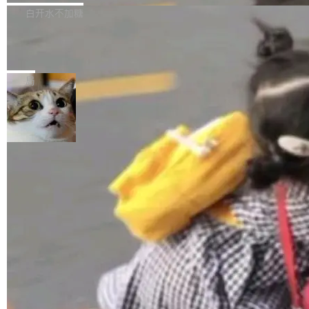
正，才能成为机器能理解的高质量数据。医学影
理工具。它可以查看，转换，编辑和分类所有主
白开水不加糖
像AI落地最昂贵的环节，不是算法，是专业医生
流格式的电子书。Calibre 是个跨平台软件，可
的时间。 张医生是某三甲医院放射科副主任医
SwiftUI 问世七年了，为什么开发者还
以在 Linux、Windows 和 macOS 上运行。 Cal
师，牵头一项腹部肌肉影像课题。他需要在数百
在骂它？
ibre 9.12 现已正式发布，此次更新内容如下：
Yakov Manshin 发了一期长达 40 分钟的 YouT
张CT影像上完成像素级精细分割，让系统"...
新功能 macOS：在 Connect/Share 按钮中添加
ube 视频，标题是"SwiftUI 七年后：一个平庸的
局
通过 AirDop 共享书籍的功能 Content server：
故事"。视频核心观点很简单：SwiftUI 发布七年
支持可向服务器后端添加新端点的插件 Edit boo
了，仍然像一个永久公测版。 Manshin 从数据
k：Compress images：添加将 GIF 图像转换为
流、布局系统、API 稳定性、性能、跨平台五个
加载更多
JPEG/WebP 的选项 ToC Editor：添加一个按
维度逐一批判了 SwiftUI。最让人印象深刻的一
钮，用于对目录中的条目进...
个论据是：苹果官方的 SwiftUI 教程项目 Land
marks，用最新 Xcode 在最新 macOS 上构建
运行，出来的效果是坏的——侧边栏按钮大小不
一，界面错位。他说这个问题"两年前就发现了，
至今没变"。 数据流方面，Manshin 指出 SwiftU
I 的属性包装器演进史...