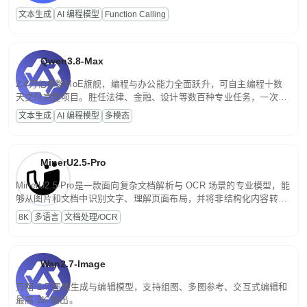
高并发、轻量化任务，适合日常对话、内容创作、基础 RAG、批量
文本生成
AI 编程模型
Function Calling
文案处理等普惠刚需场景。
Qwen3.8-Max
2.4万亿参数MoE旗舰，编程与办公能力全面跃升，可自主编程十数
天交付完整项目。胜任法律、金融、设计等数百种专业任务，一次对
话端到端交付生产级成果。原生视觉理解贯穿规划、执行与验证全流
文本生成
AI 编程模型
多模态
程，支持超长文档与长视频的深度语义解析。长程任务中自主规划与
闭环迭代，持续进化。
MinerU2.5-Pro
MinerU2.5-Pro是一款面向复杂文档解析与 OCR 场景的专业模型，能
够从图片和文档中识别文字、理解页面布局，并将非结构化内容转换
为便于存储、检索和二次处理的结构化结果。
8K
多语言
文档处理/OCR
Wan2.7-Image
万相 2.7 图像生成与编辑模型，支持组图、多图参考、交互式编辑和
最高 2K 输出。