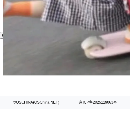
©OSCHINA(OSChina.NET)
京ICP备2025119063号