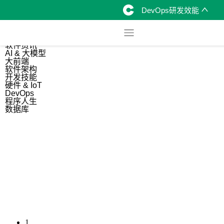
DevOps研发效能
综合
开源资讯
软件资讯
AI & 大模型
大前端
软件架构
开发技能
硬件 & IoT
DevOps
程序人生
数据库
1