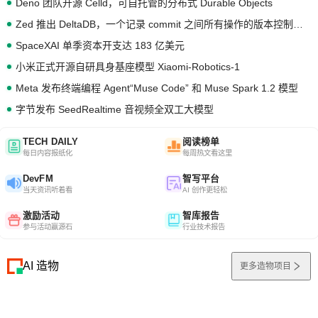
Deno 团队开源 Celld，可自托管的分布式 Durable Objects
Zed 推出 DeltaDB，一个记录 commit 之间所有操作的版本控制系统
SpaceXAI 单季资本开支达 183 亿美元
小米正式开源自研具身基座模型 Xiaomi-Robotics-1
Meta 发布终端编程 Agent“Muse Code” 和 Muse Spark 1.2 模型
字节发布 SeedRealtime 音视频全双工大模型
TECH DAILY
阅读榜单
每日内容报纸化
每周热文看这里
DevFM
智写平台
当天资讯听着看
AI 创作更轻松
激励活动
智库报告
参与活动赢源石
行业技术报告
AI 造物
更多造物项目