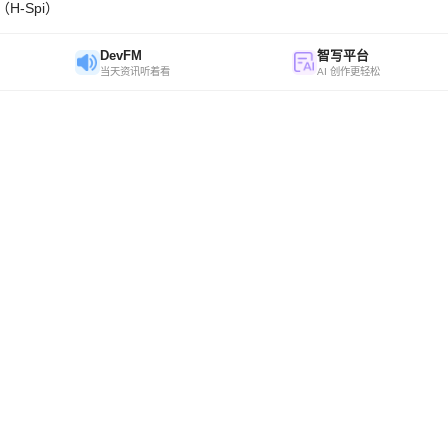
H-Spi）
DevFM
智写平台
当天资讯听着看
AI 创作更轻松