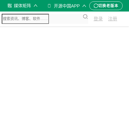
媒体矩阵
开源中国APP
切换老版本
登录
注册