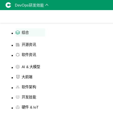
DevOps研发效能
综合
开源资讯
软件资讯
AI & 大模型
大前端
软件架构
开发技能
硬件 & IoT