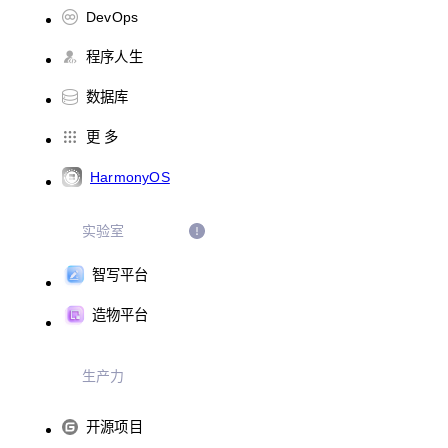
DevOps
程序人生
数据库
更 多
HarmonyOS
实验室
智写平台
造物平台
生产力
开源项目