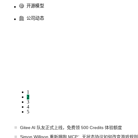
开源模型
公司动态
1
2
3
4
5
Gitee AI 队友正式上线，免费领 500 Credits 体验额度
Simon Willison 重新拥抱 MCP：无状态协议如何改变游戏规则