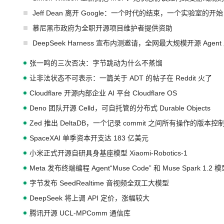
Jeff Dean 离开 Google：一个时代的结束，一个实验室的开始
慕尼黑市政府为全职开源项目维护者提供资助
DeepSeek Harness 宣布内测邀请，全网最大规模开源 Age
张一鸣的三次否决：字节跳动为什么不蒸馏
让非法状态不可表示：一篇关于 ADT 的帖子在 Reddit 火了
Cloudflare 开源内部企业 AI 平台 Cloudflare OS
Deno 团队开源 Celld，可自托管的分布式 Durable Objects
Zed 推出 DeltaDB，一个记录 commit 之间所有操作的版本控
SpaceXAI 单季资本开支达 183 亿美元
小米正式开源自研具身基座模型 Xiaomi-Robotics-1
Meta 发布终端编程 Agent“Muse Code” 和 Muse Spark 1.2 
字节发布 SeedRealtime 音视频全双工大模型
DeepSeek 将上调 API 定价，涨幅较大
腾讯开源 UCL-MPComm 通信库