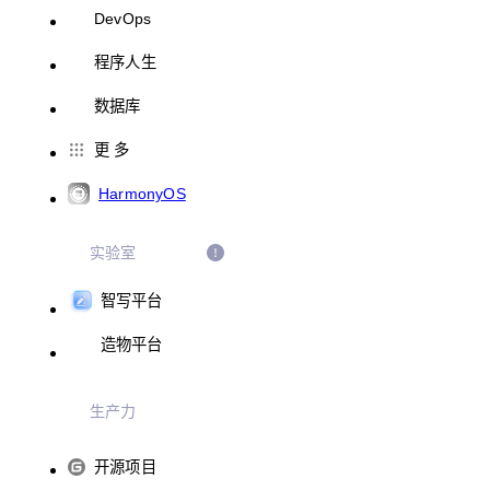
DevOps
程序人生
数据库
更 多
HarmonyOS
实验室
智写平台
造物平台
生产力
开源项目