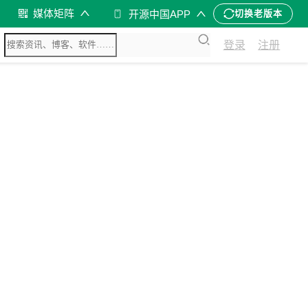
媒体矩阵
开源中国APP
切换老版本
登录
注册