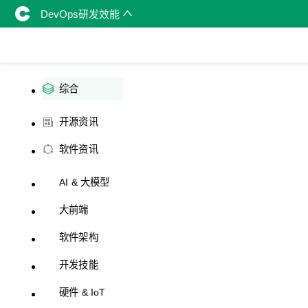
DevOps研发效能
综合
开源资讯
软件资讯
AI & 大模型
大前端
软件架构
开发技能
硬件 & IoT