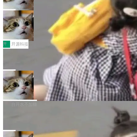
诉讼，称“Apple is getting this wron
（<a href="https://bugzilla.mozilla.org/show_
orkers 跑了十年 Isolate。用 CEO Matthew Pri
上个月，苹果一纸诉状把 OpenAI 告上法庭，指
g”
bug.cgi?id=204...
nce 的话说：「我们一生都在用 Isolate 运行代
控其挖角苹果前员工并窃取商业秘密。苹果的诉
局
码，而 AI Agent 不需要容器，它们需要的是 Iso
状把 OpenAI 描述成一个系统性地从前东家挖
late。」 容器为什么不合适 容器的问题在于启动
HUAWEI MatePad Edge上架WorkBu
人、套取机密信息的对手。 OpenAI 没发律师
ddy鸿蒙PC版，说话就能干活的AI办公
和销毁都太重了。一个 Agent 要执行的任务可能
函，也没选择庭外沉默。它在官网贴了一篇博
全能AI工作台WorkBuddy鸿蒙PC版上架HUAWE
搭子
只需要几毫秒的 CPU 时间，但容器从冷启动到
文，标题只有六个字：Apple is getting this wro
I MatePad Edge应用市场，直接下载即可使
开
开源科技
就绪要花数秒。如果未来有十...
ng。 然后，它把邮件往来和 iMessage 聊天记
用，与鸿蒙电脑上的体验一致。值得一提的是，
FFmpeg 9.0 发布：代号“Lei”，以此纪
录全贴了出来。 他发错人了 苹果外部律师 Gabr
这是目前市面上唯一支持平板接入WorkBuddy P
念中国开发者雷霄骅
iel Gross 来自 Weil 律所，2 月 23 日下午 5:53
C版的产品，搭载“人机双写”重磅功能——你写
全球知名开源多媒体框架 FFmpeg 今天正式发
给 OpenAI 总法律顾问 Che Chang 发了封邮
你的，AI写AI的，同屏协作互不干扰。一句话让
布了 9.0 版本。这个版本除了带来新一代音视频
局
件，附了一封长信，要求 OpenAI 配合调查前苹
AI帮你干活，现在开启全新体验！ 温馨提示：
处理能力和硬件加速支持之外，还有一个特殊之
果员工带走机密信...
亚马逊成本失控：AI 写代码烧掉 1215
体验WorkBuddy鸿蒙PC版前，请将 HUAWEI M
处：FFmpeg 9.0 的代号是“Lei”。 这个名字，
万元，超预算 860%
atePad Edge 升级至 HarmonyOS 6.1.0.135S
来自中国开发者雷霄骅（Lei Xiaohua）。 对于
外媒近日曝光了亚马逊的多份内部报告显示，AI
P9 patch03及以上版本。 *升级路径：设置 > 搜
很多中国音视频开发者而言，这个名字并不陌
导致公司在多个项目上超支。《金融时报》报道
白开水不加糖
索“软件更新” > 检查更新，即可搜索新版本，下
生。十年前，他通过大量中文技术文章、源码分
称，仅一个项目的成本超支就高达 180 万美元
载安装完成升级即可。 没有...
析和开源示例，让一代开发者第一次真正理解 F
Hugging Face CEO 发声：中国正在开
（约合人民币 1215 万元）。 具体来说，一名工
源模型上碾压我们
Fmpeg，也成为很多人进入音视频开发领域的
程师借助 Anthropic 旗下 Claude Sonnet 模型
"他们正在开源模型上碾压我们。" Hugging Fac
“启蒙老师”。 而今年，恰好是雷霄骅离世十周
编写程序，目标是完成电商平台作者信息与商品
e CEO Clément Delangue 在 CNBC 的采访里
局