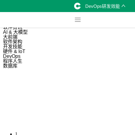
DevOps研发效能
综合
开源资讯
软件资讯
AI & 大模型
大前端
软件架构
开发技能
硬件 & IoT
DevOps
程序人生
数据库
1