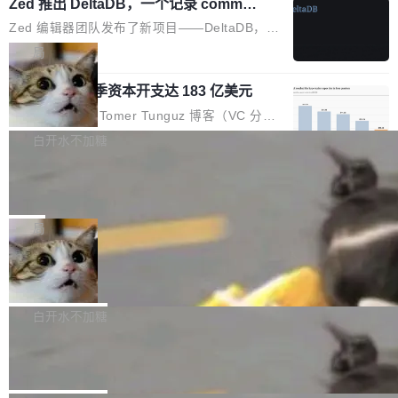
个小型数据库，应用天然按分片构建，单个数据
Zed 推出 DeltaDB，一个记录 commit
高价的三星折叠（三星Galaxy Z Fold8 Ultra / Z
之间所有操作的版本控制系统
库的竞争和爆炸半径问题在设计层面就被消除
Fold8 / Z Flip8）外，其余要么是中低端机器，
Zed 编辑器团队发布了新项目——DeltaDB，一
了。 闲置的 cell 会休眠到几乎不占资源。当 cel
例如iQOO Z11i、REDMI Note 17、REDMI No
个在 git commit 之间记录每一次编辑操作的版
局
l 迁移或唤醒时，新宿主从 S3 恢复 SQLite 数据
te 17 Pro、OPPO K15，要么是vivo X300 E这
本控制系统。目前处于 Early Access 阶段。 De
库继续执行。存储库是持久化的唯一真相...
样的次旗舰。 Galaxy Z Fold8 Ultra / Z Fold8 /
SpaceXAI 单季资本开支达 183 亿美元
ltaDB 的核心思路直接写在 landing page 最显
Z Flip8三款折叠屏新机均在7月22日发布，且全
眼的位置：「Software is made between com
根据风险投资人Tomer Tunguz 博客（VC 分
部搭载骁龙8 Elite Gen5 for Galaxy，它们本该
mits」——软件是在 commit 之间写出来的。git
析）披露的最新分析与第二季度业绩报告，Spac
白开水不加糖
是7月性...
只记录了你提交的最终状态，但真正的工作过程
eXAI在上个季度的总资本支出飙升至183.7亿美
——打字、删改、试错、agent 对话——都在 co
Meta 发布终端编程 Agent“Muse Cod
元。其中，绝大部分资金被直接用于 AI 领域，
e” 和 Muse Spark 1.2 模型
mmit 之间的空隙里丢失了。 DeltaDB 要做的就
金额高达158.3亿美元，这一单项投入已经逼近
Meta 今天发布了两款 AI 产品：Muse Code，
是把这段空隙补上。 回退到任何一次编辑：Delt
微软同期总资本开支的四成。 与亚马逊、Alpha
一个在终端里运行的编程 agent；Muse Spark
局
aDB 捕获 commit 之间的每一次操作，...
bet、微软以及 Meta 等传统科技巨头相比，Spa
1.2，驱动这个 agent 的新模型。一句话概括：
ceXAI的资金消耗速度尤为引人瞩目。然而，支
美团开源 LoHoSearch，用知识图谱校
你可以用 curl -fsSL https://dev.meta.ai/install.
准 AI 能力认知
撑庞大支出的资金来源却呈现出截然不同的面
sh | bash 安装一个能在大项目里自动规划、写
机器出题的前提，是让机器拥有全局视野。整个
貌。数据显示，微软和 Meta 主要依托充沛的经
代码、验证结果的 AI 终端工具。 据介绍，Muse
构建流程可以分为四个环节：建图 → 控制难度
白开水不加糖
营现金流来覆盖资本开支，其资本支出覆盖率分
Code 是 Meta 的编程 agent 产品。它和市场上
→ 质量把关 → 数据概览。
别达到155% 和106%;而SpaceXAI的经营现金
腾讯开源 UCL-MPComm 通信库
已有的终端编程 agent 在设计理念上有几个明显
流仅能覆盖资本开支的12...
的差异点。 异步后台 agent：Muse Code 有一
腾讯网平团队宣布开源了 UCL-MPComm 通信
个主 agent 循环，外加一组后台 agent。这些后