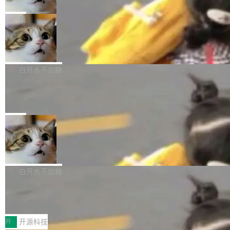
只为金钱，不为使命
1，U1.5-Lite-Preview 在以下方向上带来了显著
tl 是一个 Ubuntu 专有的包，它和它的依赖项都
顶级 AI 研究员在两家公司之间来回跳，中间只
提升： 原生支持4K图像生成； 更精细的局部纹
是 Ubuntu 专有的，不会用在其他发行版上。」
隔了几天。 Lilian Weng 上周刚宣布因健康原因
局
理、细节与真实世界质感； 更准确的中英文文字
所以 deb 版本的受众实际上为零。既然只有 Ub
离开 Thinking Machines Lab，说自己作为联合
生成与复杂版式组织； 更稳定的图...
FFmpeg 9.0 发布
untu 用户在用，那用 snap 打包就没什么可纠结
创始人的角色「太累了」。几天后，The Inform
的。 从 deb 到 snap 的迁移路径 hwctl 是 rust-
ation 就曝出她将重回 OpenAI，负责递归自我
FFmpeg 9.0 现已发布，包含多项改进。官方更
hwlib 硬件 API 库的一部分，命令行工具负责查
改进方向的研究。她是 Thinking Machines 过
新日志列出的 9.0 版本主要更新内容如下： 扩
白开水不加糖
询 Ubuntu 的硬件认证数据库。...
去一年内第四个离开的联合创始人。 这家由前
展 AMF 色彩转换器 (vf_vpp_amf) 的 HDR 功能
DeepSeek V4 Flash 单日消耗 8 万亿 t
OpenAI CTO Mira Murati 创立的公司，连创始
MP4 muxer 中支持 LCEVC 音轨复用 Playdate
okens 登顶热搜
团队都留不住。 但 Thinking Machines 不是唯
视频编码器和多路复用器 添加 v360_vulkan filt
8 万亿 tokens。一天。一家公司的消耗。 Open
一在人才争夺战中失血的公司。六月，Google
er HE-AAC 960 解码 (DAB+) transpose_cuda
Code 在 X 上发帖：「DeepSeek Flash did 8T
局
连失两员大将：Noam Shazeer 去了 Op...
filter 添加 AMF Frame Rate Converter (vf_frc
tokens on August 1st. 5T of free usage + 3T
_amf) filter SMPTE 2094-50 元数据支持和直
NetBSD 11.0 正式发布
on OpenCode Go.」79.8 万次浏览，连带着 #
通 ProRes RAW VideoToolbox 硬件加速器 AP
DeepSeek一天消耗了8万亿# 上了微博热搜——
NetBSD 11.0 现已正式发布，这是 NetBSD 操
V ...
注意这是 OpenCode 一家的消耗。 OpenCode
作系统的第十八个主要版本。 自 NetBSD 10.1
白开水不加糖
是 Anomaly 出品的 AI 编程工具，套餐 10 美元/
以来的变化 更新亮点： 新增对 RISC-V 处理器
月。用户交了 10 美元，就能用 DeepSeek Flas
2026 ChinaJoy鸿蒙游戏增长臻享会举
架构的支持。NetBSD 11.0 是首个支持 64 位 R
办，鲸鸿动能系统呈现游戏行业解决方
h 随便写代码，按网友说法：「怎么使劲用也用
ISC-V 平台的稳定版本，涵盖一系列基于 StarFi
8月1日，2026 ChinaJoy期间，鸿蒙游戏增长臻
案
不完。」5T 来自免费额度，3T 来自 Go...
ve JH71XX 的设备，例如 VisionFive 2、PINE
享会在上海举办。鸿蒙生态的全场景智慧营销平
开
开源科技