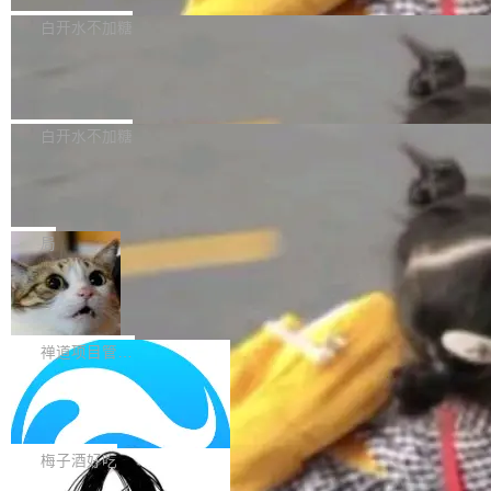
型，33B 参数，负责 768p 音视频生成（开
大幅增强，指令遵循能力大幅增强。在多项基准
Bug fixes and enhancements 修复了一个回归
白开水不加糖
源）；H3-Regenerate-2K 负责 in-context 重新
测试中，DeepSeek-V4-Flash 正式版性能可与
问题，该问题导致无法拉取图层中包含缺少明确
生成 2K ...
当前最强的闭源模型相媲美。 超算互联网现面向
Ant Design 6.5.3 发布，企业级 UI 设
父目录条目的目录的图像。moby/moby#53260
计语言和 React 实现
企业和开发者提供 DeepSeek-V4-Flash-0731
修复了一个回归问题，即CopyToContainer会拒
Ant Design 是阿里巴巴开源的一套企业级 UI 设
模型 API 调用服务，用户无需繁琐环境配置，一
绝遍历绝对符号链接的容器路径，例如/var/run -
计语言和 React 组件库。Ant Design 6.5.3 现
白开水不加糖
键接入即可快速调用，为各行业用户提供高性
> /run。moby/moby#53261 如需查看此版本中
已发布，主要更新内容如下： Input 修复 Input.
能、安...
的所有拉取请求和更改，可参阅： docker/cli, 2
DeepSeek V4 Flash 跑分全解析，13
OTP 使用字符串 mask 时仍采用 type="text" 的
个最强模型里它最便宜
9.7.1 milestone moby/moby, 29.7.1 milestone
问题，并保留显式 type 配置。#58835 修复 Inp
比它聪明的没它便宜，比它便宜的——哦，没有
更新说明：https://github.com/moby/...
ut.OTP 的 mask 为 true 时仍显示原始值的问
比它便宜的。 Artificial Analysis 更新了 DeepS
局
题。#58805 修复 Input.TextArea 调整大小手柄
eek V4 Flash 0731 的完整评测。一张 Intellige
在触摸设备上显示为小圆点的问题。#58812 Ty
禅道开源版 22.4 发布，内置 DevOps4.
nce Index vs Cost per Task 的散点图上，13
0 正式版，提供从代码提交到交付的全
pography 优化 Typography 省略提示在大列表
个模型排成一列，V4 Flash 贴着底部：$0.03
大家好， 禅道开源版22.4发布啦！本次发布我们
生命周期的管理能力
中的渲染性能。#58806 修复 Typography...
一次任务。 V4 Flash 的 Intelligence Index 得
带来了DevOps4.0系列的首个正式版本。 DevO
禅道项目管理软件
分 50，在 101 个模型中排第 3。排在它前面
ps4.0内置与禅道DevOps专业版同源的代码管理
的：Claude Opus 5（61 分）、Claude Fable
Solon 的 10 种 HTTP 服务器：改一行
核心，依托于全自研的GitFox代码托管引擎，我
依赖，换一个引擎
5（60 分）、GPT-5.6 Sol（59 分）、Kimi K3
们提供了从代码提交到交付的全生命周期的管理
用 Solon 做线上项目有一阵子了，有个点总让新
（57 分）、Grok 4...
能力。同时，我们 对禅道DevOps现有底层代码
接触的人觉得意外：服务器引擎是让你选的。 S
梅子酒好吃
进行了革命性的重构，为后续AI辅助编程、智能
olon 内核约 0.3MB，不内置固定的 HTTP 服务