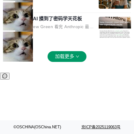
和 Gluon 两种 GPU 编程语言，重写了生产环境
全部反超。Terminal Bench 2.1 从 61.8 涨到 8
波存在感，今天 H3 来了——一款全模态生成模
局
的 GPU 内核，找出了哪...
2.7，DeepSWE 从 7.3 涨到 54.4，DSBench-F
型，而且承诺几天内开源权重。 先看能力边界。
ullStack 从 37.0 涨到 68.7。不说别的，一个 Fl
Anthropic 的 AI 摸到了密码学天花板
H3 接受文本、图像、视频、声音任意组合作为
ash 型号干翻了三个月前代表最高水平的 Pro 预
输入（它叫多模态上下文），输出带原生双声道
密码学家 Matthew Green 看完 Anthropic 最新
览版，这件事本身就够说明后训练的威力了。 跟
音频的视频，最高 15 秒 2K 分辨率。举个例
的密码分析成果后，写了篇博客。标题很克制：
局
它一起来的还有两...
子：扔进去一段参考视频（取它的希区柯克运
「一些想法」，但内容不克制。 先说 Anthropic
镜）、一张人物图片、一段歌声录音，用自然语
做了什么。他们让未发布的 Claude Mythos 模
言告诉模型你要什么——H3 自己搞定剩下的。
型去跑密码分析，出了两个结果：一个攻击了后
加载更多
这个"自己搞定"说起来轻巧，背后的训练范式变
量子签名方案 HAWK，另一个是对缩减轮次 AE
化不小。 MiniMax 之前做过两代视频模型（Hail
S 的改进攻击。 HAWK 这个结果，用 Green 的
uo 01 和 02），每一代都是按任务拆分的专家
话说，「可能直接杀死了一个正在认真考虑标准
模型：文生图一个、图编辑一个、主体参考一
化的密码方案。」 而且用的不是什么新武器。G
个、...
reen 反复强调这一点：AI 没有发明新的数学。
它做的是把已知工具——那些密码学家早就握在
手里的锤子和扳手——组合得比人类更彻底。他
引用了 Cl...
©OSCHINA(OSChina.NET)
京ICP备2025119063号