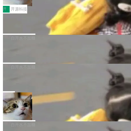
把它做成了 Web 玩具，放在 zhuzhiliao.imsai.c
完成一例腹部CT影像标注，张医生过去需要约1
<span><strong>警告：</strong>&nbsp;Zero
c 上，并在 GitHub 开源。 玩法很简单：按住屏
20个小时。他必须在数百张连续影像上，一笔一
开
开源科技
的 admin ...
幕画圈，或者直接甩手机。页面会实时显示转速
笔勾画边界，一层一层识别肌肉组织。如今，使
（圈/秒），声音来自真实竹知了录音的 1.72 秒
Apache Dubbo-go v3.3.2 正式发布
用东软飞标医学影像标注平台，同样的工作缩短
采样，无缝循环。音频解码失败时，还有一套合
至4小时，效率提升30倍。 这组数字背后，改变
这个版本面向生产环境，重心在内核稳定性。我
成兜底——锯齿波振荡器模拟脉冲，并联带通共
的不只是速度，而是把医学影像转化为AI能力的
们彻底收敛了旧配置体系，扩展了 Triple 协议与
白开水不加糖
振峰模拟竹膜和筒腔共鸣。 技术细节上，物理引
路径真正打通了。 大型医院积累的影像数据规模
泛化调用能力，加强了应用级元数据和服务治
擎是绳系质点模型：重力、弹性绳（只拉不
庞大，但不能直接用于训练模型。器官、病灶和
Calibre 9.12 发布，功能强大的开源电
理，同时集中修了并发安全、资源泄漏和热路径
推）、空气阻力，1/240 秒定步长积...
子书工具
组织边界，必须由专业医生逐层识别、标记和校
性能问题。
Calibre 开源项目是 Calibre 官方出的电子书管
正，才能成为机器能理解的高质量数据。医学影
理工具。它可以查看，转换，编辑和分类所有主
白开水不加糖
像AI落地最昂贵的环节，不是算法，是专业医生
流格式的电子书。Calibre 是个跨平台软件，可
的时间。 张医生是某三甲医院放射科副主任医
SwiftUI 问世七年了，为什么开发者还
以在 Linux、Windows 和 macOS 上运行。 Cal
师，牵头一项腹部肌肉影像课题。他需要在数百
在骂它？
ibre 9.12 现已正式发布，此次更新内容如下：
Yakov Manshin 发了一期长达 40 分钟的 YouT
张CT影像上完成像素级精细分割，让系统"...
新功能 macOS：在 Connect/Share 按钮中添加
ube 视频，标题是"SwiftUI 七年后：一个平庸的
局
通过 AirDop 共享书籍的功能 Content server：
故事"。视频核心观点很简单：SwiftUI 发布七年
支持可向服务器后端添加新端点的插件 Edit boo
DBeaver 26.1.4 发布
了，仍然像一个永久公测版。 Manshin 从数据
k：Compress images：添加将 GIF 图像转换为
流、布局系统、API 稳定性、性能、跨平台五个
DBeaver 是一个免费开源的通用数据库工具，适
JPEG/WebP 的选项 ToC Editor：添加一个按
维度逐一批判了 SwiftUI。最让人印象深刻的一
用于开发人员和数据库管理员。DBeaver 26.1.4
白开水不加糖
钮，用于对目录中的条目进...
个论据是：苹果官方的 SwiftUI 教程项目 Land
现已发布，具体更新内容包括： AI 助手： <ul st