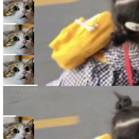
年。FFmpeg 社区最终选择用一个大版本的名
列表的数据匹配 —— 一项常规的数据处理任
没有拐弯抹角。他说中国正在赢得 AI 竞赛，而
字，留下了这份纪念。 雷霄骅曾是中国传媒大学
务，最终却产生了 180 万美元的账单，实际支出
当 AI agent 把源码变成了最好的扩展系
且按目前的速度，中国 AI 工具预计在今年底或
数字电视技术方向的博士生，长期从事视频、音
统，开发者工具必须开源
超出原定预算 860%。 更令人意外的是，该项目
2027 年就能追上美国前沿实验室的水平。 Dela
五年前，David Crawshaw 问过很多软件工程师
频技...
最终并未成功落地，而高额算力消耗持续运行长
ngue 把原因归结为一件事：开放协作。中国的
一个问题：你写过什么给自己用的程序？答案几
局
达 5 个月，公司直到财务对账时才察觉异常。这
AI 开发者在一个共享和协作的生态里加速迭代，
乎都是没有。工程师们整天用别人写的程序写程
意味着一个无人看管的 AI 程序，在近半年时间
而美国模型厂商在"闭门造车"。他的原话是 "buil
DeepSeek Harness 宣布内测邀请，全
序给别人用。偶尔有人自己写个博客系统、智能
里日夜不停地"烧钱"。 复盘显示，...
网最大规模开源 Agent 路演现场诞生
ding in silos"——各自为战，互不通气。 这个判
家居控制、家庭实验室，都算稀奇事。 Crawsh
一条内测招募帖，发出去的时候大概没人想到它
断从他嘴里说出来分量不同。Hugging Face 是
aw 是 Shelley 的作者，一个开源 AI coding age
会变成一场开源 Agent 生态的路演。 8月1日，
局
全球最大的开源 AI 平台，上面跑着上百万个模
nt。他最近在博客上写了一篇文章，核心论点很
DeepSeek Harness 团队负责人崔添翼（tiany
型。谁在开源赛道上领先，...
简单：开发者工具必须开源。 理由不是传统的自
商汤 SenseNova U1.5-Lite-Preview
i）在 X 上发帖： 「如果你是 Agent Harness 相
开源
由软件情怀，而是一个跟 AI agent 直接相关的
关开源项目的开发者，希望参加 DeepSeek Har
商汤科技宣布面向社区开源轻量级统一多模态模
技术判断。 两行 prompt 就能个性化任何软件 C
ness 的内测，可以回复或私信联系我。请附上
型的预览版本 SenseNova U1.5-Lite-Preview。
白开水不加糖
rawshaw 给出了两个 prompt。 第一个： "下载
GitHub id 以及开源代表作。」 DeepSeek 曾在
公告称，SenseNova U1.5-Lite-Preview并非简
某个软件的源码，在本地构建。修改 agent ...
官方招聘信息中写过一条简洁有力的公式：Mod
Ubuntu 将核心系统包从 deb 转成了 s
单的模型规模升级，而是基于 SenseNova U1
nap
el + Harness = Agent。模型负责理解和推理，
的一次系统性迭代，不仅在同一架构中贯通视觉
Ubuntu 正在把又一个核心系统包从 deb 转为 s
Harness 负责把能力落到真实环境中——调用工
理解、推理、生成与编辑，还仅以 8B-MoT 的轻
nap。这次是 hwctl——一个用来检查 Ubuntu
局
具、读写文件、管理上下文、处理错误、完成闭
量大小，将能力推进到4K、更精细的真实质感、
硬件认证状态的命令行工具。 Canonical 工程师
环。崔添翼招人的标...
更复杂的视觉控制和可持续迭代编辑。 相比 U
Dario Amodei 担心新人来 Anthropic
Alan Griffiths 在邮件列表中说得很直白：「hwc