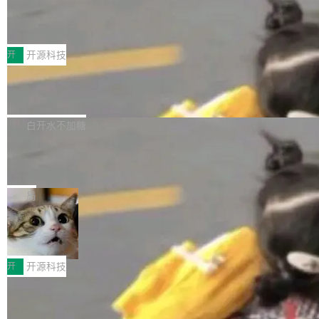
marks，用最新 Xcode 在最新 macOS 上构建
传音TEX AI语音算法团队斩获MLC-SL
yle="margin-left:0; margin-right:0"> <li><span
M 2026国际挑战赛Task 1亚军
运行，出来的效果是坏的——侧边栏按钮大小不
style="color:#000000">现在可以通过键盘访问
近日，在国际语音领域顶级会议INTERSPEECH
一，界面错位。他说这个问题"两年前就发现了，
AI 聊天功能（添加了一些快捷键）</span></li>
2026卫星活动——第二届多语种对话语音语言模
开
开源科技
至今没变"。 数据流方面，Manshin 指出 SwiftU
<li><span style="color:#000000">新增了始终
型挑战赛 （Multilingual Conversational Speec
I 的属性包装器演进史...
在新 SQL 控制台中打开 AI 生成的脚本的功能</
Qwen3.8-Max 发布，下周开源 Qwen3.
h Language Model Challenge，MLC-SLM）T
8-27B
span></li> <li><span style="color:#000000...
ask 1赛道中，传音TEX AI中心语音算法团队以
千问大模型宣布正式推出 Qwen 家族迄今最强大
自主研发的说话人归属多语种自动语音识别系统
的模型 Qwen3.8-Max，也是其首个 Max 规模
白开水不加糖
取得tcpMER 15.41%的成绩，在全球110支参赛
的开源权重模型。Qwen3.8-Max 的模型权重预
队伍中位列第二。此次突破展现了传音在多语种
MiniMax H3 开源：33B 全模态模型，
计将于开源，彼时也将同步开源 Qwen3.8-27B
一个视觉语言模型只够当它的编码器
语音识别、说话人日志、时间对齐与长音频工程
模型。 根据介绍，Qwen3.8-Max 基于 Qwen 3.
MiniMax 今天开源了 H3，一个 33B 参数的全模
化系统等关键方向的系统性技术实力。 本届赛事
5 的架构基础构建，参数规模扩展至 2.4 万亿，
态生成模型，能生成带原生立体声的 2K 视频。
局
聚焦多语言对话语音模型面临的关键技术挑战，
激活参数95B，支持100万上下文Tokens，在编
没有发布会，没有预告，直接扔了篇文章出来，
共吸引来自全球工业界与学术界的1...
程、办公、科研以及长周期任务等方面实现了全
DeepSeek-V4-Flash正式版API上线超
权重已经上传至 Hugging Face。 去年国内的视
算互联网
面提升。它不仅能应对更具挑战性的问题，还能
频生成模型还在追 Runway 和 Pika 的参数，今
近日，DeepSeek-V4-Flash 正式版 API 开启公
更可靠地端到端完成复杂任务，输出值得信赖的
天 MiniMax H3 从架构到许可都摆上台面了。一
开测试。国家超算互联网正式上线 DeepSeek-V
开
开源科技
成果。 全球开发者都可通过千问 AI 平台获得 Q
个模型，三个模块，两个开源。 H3 由三个模块
4-Flash 正式版（DeepSeek-V4-Flash-0731）
wen3.8 的 API 服务：国内每百万 Tok...
组成：H3-Context-IR 负责多模态指令理解和编
Docker 29.7.1 发布
模型 API 调用服务和模型文件。 DeepSeek-V4-
排（闭源，提供 API）；H3-Base 是核心生成模
Flash-0731 经过大量后训练工作，智能体能力
Docker 29.7.1 现已发布，具体更新内容如下：