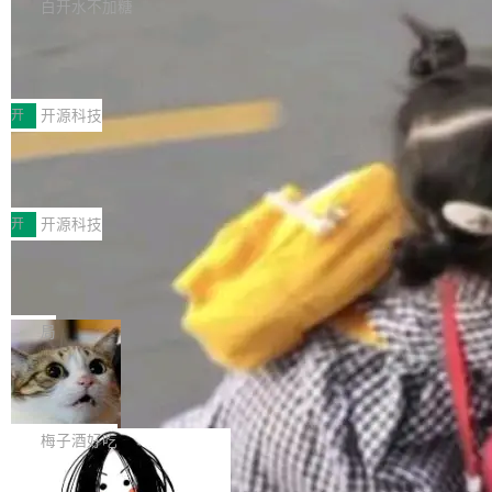
库，并将作为transport接入Mooncake TENT。
白开水不加糖
台 agent...
该通信库针对AI Memory池化场景的数据传输需
CoStrict入选工信部2025人工智能应用
求进行了深度优化，能够实现数据中心内大规模
典型案例
计算节点间多种内存类型的高性能通信。 UCL-
近日，工信部科技司公示《2025人工智能应用典
MPComm将作为一种传输引擎接入Mooncake T
型案例入选名单》，深信服“面向企业研发场景的
开
开源科技
ENT，实现零拷贝传输性能提升30%、非零拷贝
开源 AI 编程平台 CoStrict 应用”凭借卓越的技术
传输性能最高提升5倍。UCL-MPComm底层基
深信服AI算力网关入选工信部人工智能
创新与落地成效成功入选。 全链路私有化部署，
应用典型案例！
于自研UCL-Engine通信引擎，后续腾讯网平将
助力企业AI研发安全落地 当前，越来越多企业已
前不久，工业和信息化部正式发布《2025年人工
持续开源更多基于UCL-Engine的高性能通信组
经开始引入 AI Coding 工具，通过调用公有云模
智能应用典型案例名单》，集中展示人工智能在
开
开源科技
件。 腾讯网平团队在UCL-MPComm中实现了一
型或企业内部部署模型提升研发效率。但随着 AI
各领域的应用成果，覆盖技术底座、行业赋能、
个独立于业务线程的全局通信引擎（Engine），
Coding 从个人辅助工具逐步走向团队级、组织
Jeff Dean 离开 Google：一个时代的结
产品应用、支撑保障、专题等五大方向。深信服
并实...
束，一个实验室的开始
级应用，企业在规模化落地过程中，对安全性、
AI算力网关（AI创新平台）成功入选！ 随着各行
Google 员工编号 20。MapReduce 作者之一。
可控性和代码质量提出了更高要求。 首先是数据
各业的Agent走向规模化建设，算力构成形态逐
Bigtable 作者之一。TensorFlow 的作者之一。
局
安全与合规要求。对于大多数普通研发场景，公
渐丰富，用户关注的重点也在发生变化：不只是
Gemini 的架构师。Google 首席科学家。 Jeff D
有云模型能够满足快速试用和效率提升的需求。
让AI用起来，还要进一步看清混合算力时代下，
🔥 SolonCode v2026.8.4 发布：界面
ean 在 Google 工作了 27 年后，宣布离职。 他
但对于金融、能源、医疗等对数据安全要求较...
字体可调、22 种语言、记忆搜索增强
Token花在哪里、算力是否被充分利用，以及持
不是一个人走。一同离开的还有 Sanjay Ghema
打开终端就能上岗的全中文编码智能体，这一轮
续增长的AI成本该如何优化。 深信服AI算力网关
wat（Google 员工编号 23，Jeff Dean 二十多
把「看得清、用母语、记得住」三件事一次补
梅子酒好吃
正是围绕这些实际问题，从Token治理和成本治
年的编程搭档，MapReduce 和 Bigtable 的共同
齐。 SolonCode 是什么 SolonCode 是杭州无
理两个方面，让用户的每一份算力都看得清、管
作者）、Quoc Le（Google 大脑核心成员，Se
让“代码语义理解”深度释放AI Coding
耳科技研发的企业级终端编码智能体——一位全