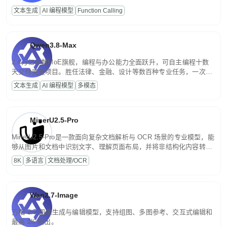
高并发、轻量化任务，适合日常对话、内容创作、基础 RAG、批量
文本生成
AI 编程模型
Function Calling
文案处理等普惠刚需场景。
Qwen3.8-Max
2.4万亿参数MoE旗舰，编程与办公能力全面跃升，可自主编程十数
天交付完整项目。胜任法律、金融、设计等数百种专业任务，一次对
话端到端交付生产级成果。原生视觉理解贯穿规划、执行与验证全流
文本生成
AI 编程模型
多模态
程，支持超长文档与长视频的深度语义解析。长程任务中自主规划与
闭环迭代，持续进化。
MinerU2.5-Pro
MinerU2.5-Pro是一款面向复杂文档解析与 OCR 场景的专业模型，能
够从图片和文档中识别文字、理解页面布局，并将非结构化内容转换
为便于存储、检索和二次处理的结构化结果。
8K
多语言
文档处理/OCR
Wan2.7-Image
万相 2.7 图像生成与编辑模型，支持组图、多图参考、交互式编辑和
最高 2K 输出。