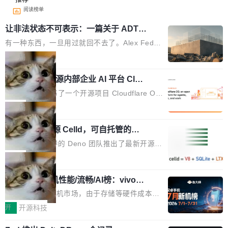
阅读榜单
让非法状态不可表示：一篇关于 ADT
的帖子在 Reddit 火了
有一种东西，一旦用过就回不去了。Alex Fedos
eev 管它叫"软件设计的基石"。 他说的东西不新
局
鲜——代数数据类型（ADT），尤其是和类型
Cloudflare 开源内部企业 AI 平台 Clou
（sum type）。但他说清楚了一件事：这不是类
dflare OS
型系统的学术体操，是日常编码的思维方式。 文
Cloudflare 发布了一个开源项目 Cloudflare O
章从一个简单的例子切入。一个网站的深色主题
S。如果你只看官方博客，你会觉得这是又一
局
设置，如果用布尔值 + 可空字段来表示——bool
个"AI 知识库 + 聊天机器人"——每个大厂都在
ean 表示是否可切换，nullable 的默认模式、浅
Deno 团队开源 Celld，可自托管的分
做，没什么新鲜的。 但 Kenton Varda 在 Twitte
布式 Durable Objects
色方案、深色方案——会产生大量无意义的组
r 上把事情说清楚了： 今天我们发布了 Cloudfla
Ryan Dahl 领导的 Deno 团队推出了最新开源项
合。方案缺了、配置冲突了、全 null 了。要知道
re OS，一个带连接器的聊天机器人，跟其他所
目 Celld，一个能在自己机器上运行 Cloudflare
局
哪些组合有效，作者说，你得靠"文档、校验、或
有科技公司做的一样。只不过，实际上它不一
Workers 和 Durable Objects 的守护进程。 设
者部落知识"。 换个写法。Rust 的 enum，两个
样。这是 Sandstorm.io 的重制版，我十年前的
鲁大师7月新机性能/流畅/AI榜：vivo夺
计思路很直接：每个对象是一个独立的 SQLite
变体：Switchable...
性能、流畅双第一，三星Galaxy Z系列
那个创业公司。不同的是，这次它构建在 Cloudf
数据库，按名称寻址，复制到你自己的 S3 兼容
2026年7月的手机市场，由于存储等硬件成本暴
新折叠缺席
lare Workers 上——我花了九年时间搭建的平台
存储库里。节点之间只通过这个存储库协调——
增，手机厂商的日子也不好过啊，新机速度明显
开
开源科技
——并且深度集成了 AI。这基本上是我十年秘密
没有控制平面，没有共识协议。每个对象自带一
放缓，因此硝烟味淡了许多。新机参数规格除开
计划的顶峰。 十年前，Ken...