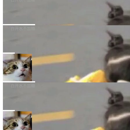
成本降低 30%，精度不变。 FP8 省的不仅是显
先理解你的语境和意图，再把准确的文字直接给
s： 实现了URL.Parse()便捷功能 对浏览器内部
存 KV cache 是推理时最吃显...
到你。从“逐字转写、单点优化”演进为“理解语
PostgreSQL 18/19 新特性深度解读
函数添加了多项边界检查，以避免潜在的越界访
境、兼容场景、一键直出”。 Hy ASR 3.0 previe
问、下溢和溢出。（DiD） 修复了加载和解析内
演讲者分享了一个有趣的实践：面对 PG 18 已
w 不要求标准普通话，方言识别覆盖粤语、吴语
容提供的字体时出现的几个问题 为避免音频加
发布的 Release Notes，他利用 AI 工具（如 Co
白开水不加糖
等 10 大方言片区和 20 余个二级小片区。在开
载、处理和播放过程中可能出现的一系列错误，
pilot）对数千条 commit 日志进行自动分析，先
源评测集中，Hy ASR 3.0 preview 在多语种的
对音频采样频率设定了下限 采样率低于 8kHz
慕尼黑市政府为全职开源项目维护者提
让模型总结出三十余条潜在特性，再逐条要求生
WER（...
供资助
（通常被认为是 "telephone"/"walkie-talkie" 音
成详细解释和代码校验，最终筛选出对用户体感
"在过去大约 10 年的大部分时间里，libexpat 的
质的最低采样率）的音频格式将被拒绝 修复了 C
最强的若干项。对于尚未正式发版的 PG 19，则
维护工作一直与我的日常工作、家务、社交生活
局
SS 圆角虚线样式中可能存在的问题 如果表单中
通过拉取过去一年内（从 PG 18 Beta1 时间点
和休闲娱乐竞争时间。" 这是 libexpat 维护者 S
的图像元素不在同一个子树中，则它们将不再关
至今）的所有 commit，同样交由 AI 分析提炼。
Firefox 153.0.3 发布
ebastian Pipping 写在博客里的话。8 月 4 日，
联 加...
经过人工复核，准确度令人满意。这一方法也为
他宣布了一个新消息：从 2026 年 8 月 1 日起，
Firefox 153.0.3 现已发布，具体更新内容如
社区爱好者提供了高效跟踪新版本的思路。
他可以全职维护 libexpat 了，最长 6 个月。发
下： New Smart Window 包含多项增强功能：
白开水不加糖
工资的是慕尼黑市政府。 libexpat 是一个 C99
<ul> <li>现在建议列表会显示更多结果，方便用
编写的流式 XML 解析器，MIT 许可证。和 libx
Cloudflare Computer 开源：你的 Age
户查找历史记录和切换到已打开的标签页。（<a
nt 需要一台电脑，而不是一个容器
ml2 一样，它是世界上使用最广泛的 XML 解析
href="https://bugzilla.mozilla.org/show_bug.c
Cloudflare 开源了名为 @cloudflare/computer
库之一。你的操作系统、浏览器、无数的基础设
gi?id=2019042">Bug&nbsp;2019042</a>）</l
的 npm 包。项目的核心论点是：容器不适合 Ag
局
施软件，很可能都在用它。而过去十年，维护它
i> <li>现在，助手可以直接使用 Exa 的网络搜索
ent 计算。真正适合的，是 Isolate。 Cloudflare
的人一直在用业余...
结果回答问题，而无需将问题转交给搜索引擎。
OpenAI 公开邮件和聊天记录回应苹果
工程师在这件事上没什么可谦虚的——他们用 W