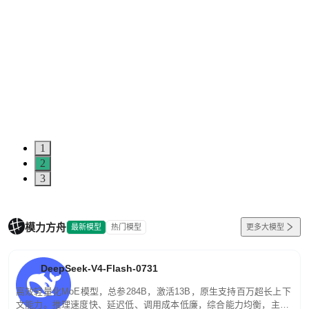
1
2
3
模力方舟
最新模型
热门模型
更多大模型
DeepSeek-V4-Flash-0731
高效轻量化MoE模型，总参284B，激活13B，原生支持百万超长上下
文能力。推理速度快、延迟低、调用成本低廉，综合能力均衡，主打