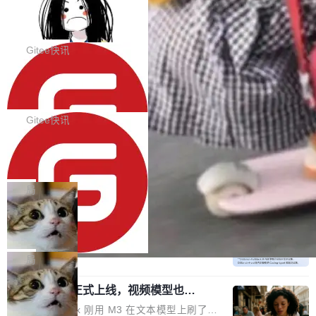
代码评审及自动化运维的全面落地夯实了“一体
BootstrapBlazor v10.9.0 已经发布，B
器。HTTP 引擎是一个独立插件。你选一个，或
ootstrap 样式的 Blazor UI 组件库
化”的基座。 新版本将为用户带来更好的使用体
者选两个，不同环境之间切换，一行应用代码都
BootstrapBlazor v10.9.0 已经发布，Bootstrap
验和更高的工作效率，感谢大家一直以来的支持
不用改。 下面快速过一下 10 种 HTTP 服务器
样式的 Blazor UI 组件库 此版本更新内容包括：
Gitee快讯
和反馈，我们将继续努力提供更优秀的产品和服
选项，各自适合什么场景，以及怎么切换。 一行
Release 2026-07-31 V10.9.0 Fixes fix(MultiFi
务！ 新增功能点 DevOps： 采用自研代码托管
依赖替换 在 Solon 里换 HTTP 服务器就是改 po
SolonCode v2026.8.2 已经发布，终端
lter): 增加暗黑主题支持 by @ArgoZhang in htt
平台，支持一站式安装，提供从代码提交到交付
智能体
m.xml 里一个依赖，别的什么都不用动。 <depe
ps://github.com/dotnetcore/BootstrapBlazor/p
SolonCode v2026.8.2 已经发布，终端智能体
的...
ndency> <groupId>org.noear</groupId> <arti
ull/8239 fix(Camera): 增加 exact 显式设置设备
此版本更新内容包括： 优化 soloncode run 模
Gitee快讯
factId>solon-web</artifac...
id by @kkxkx in https://github.com/dotnetcor
式（参考 run-headless-mode.md） 添加 solon
e/BootstrapBlazor/pull/825...
OpenAI 宣布 GPT-5.6 Luna 价格下降
code web 国际化多语言支持 添加 soloncode w
80%
eb 消息列表消息导航支持 修复 soloncode web
OpenAI 宣布 GPT-5.6 Luna 价格下降 80%。输
文件详情初次显示时语法高亮失效的问题 修复 s
入从每百万 token 1 美元砍到 0.2 美元，输出从
局
oloncode web 审查详情文件名中文乱码的问题
6 美元砍到 1.2 美元。GPT-5.6 Terra 降 20%。
细节优化 详情查看：https://gitee.com/opensol
DeepSeek-V4-Flash 官方 API 现已正
旗舰 Sol 没降，但加了一个 Fast 模式——2.5
式上线公测
on/soloncode/releases/v2026.8.2
倍速度，2 倍价格，智商不变。 降价的理由不是
DeepSeek V4 Flash 正式版今天上线了。模型
市场竞争，不是清库存，是 Sol 自己把自己优化
结构和参数规模没变，还是 MoE 284B、激活 1
局
了。 这事分两步。第一步，OpenAI 把 GPT-5.6
3B、100 万 token 上下文——只重新做了后训
Sol 部署上线。第二步，让 Sol 通过 Codex 自
MiniMax H3 正式上线，视频模型也开
练。但改完之后，Agent 能力直接把自家 4 月发
始玩全模态了
己去优化自己的推理基础设施。Sol 学了 Triton
的 Pro Preview 给干了。 九项 Agent 基准测试
上个月 MiniMax 刚用 M3 在文本模型上刷了一