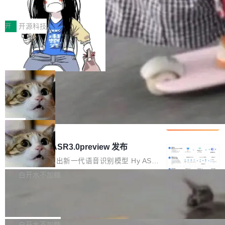
得住、用得稳、省得下、更安全！ 一、从现在开
价值潜能：华为云码道（CodeArts）
q2Seq 和 DocAI 的共同发明人）以及 Oriol Vin
中文驱动的数字员工，自主理解需求、规划步
一、代码仓深度理解技术的作用与价值 在软件工
始，Token使用一目...
代码仓技术解析
yals（Gemini 联合负责人，AlphaSta...
骤、编写代码。不挑模型、不挑平台，curl 一行
程实践中，代码仓是企业核心知识资产的主要载
开
开源科技
装完即用。 开源地址：Gitee · GitCode · GitHu
体。企业级代码仓库通常包含数十万乃至数百万
b 安装 支持 Java 8+（8~26）、macOS / Linu
一条“删库”命令跑 17 小时，算法工程
个文件，其规模远超单次模型调用可承载的上下
师删光 89TB 数据只为干私活
x / Windows / Harmony PC。 # macOS / Linu
文窗口。随着项目规模的持续扩张与代码历史的
最高人民检察院8月4日公布了一起案件：北京一
x / Harmony PC curl -fsSL https://solon.noea
不断累积，代码仓中的模块关系、接口契约、业
名90后算法工程师王某，为了给自己接的私活腾
局
r.org/solon...
务逻辑等关键信息往往分散于数十乃至数百个文
服务器空间，删光了公司AI游戏部门的全部核心
件之中，形成高度复杂的知识关联网络。传统的
Cloudflare 分享推理优化实践：KV ca
数据。 王某2024年1月入职东城区某科技公司AI
che 量化 + 权重压缩，吞吐量提升 4
代码检索手段（如关键词匹配、目录遍历）仅能
短剧部门，有互联网大厂背景。在公司内部架构
Kimi 和 GLM 是当前最强的大模型系列之一，但
1%，成本降 30%
在语法层面完成文本定位，难以触及代码的语义
调整期间，部门三次通知全员将数据从A集群迁
它们有一个共同的问题：太吃显存了。月之暗面
局
内涵与结构关联，导致开发者使用代码智能体在
移到B集群，王某都回复了"收到"。 他没有迁移
的 Kimi K 系列和智谱的 GLM 都是长上下文、M
理解大规模代码仓时面临显著"代码仓理解"瓶
腾讯混元 Hy ASR3.0preview 发布
数据。2024年9月3日下午4点，他使用此前登录
oE 架构的大模型，好用到让人上瘾，但 GPU 显
颈。 代码仓深度理解服务（以下简称" CodeBas
的账号密码进入A集群，输入了一条被程序员圈
存永远不够用。 Cloudflare 的 Workers AI 团队
腾讯混元正式推出新一代语音识别模型 Hy ASR
e深度理解服务"）是华为云码道（CodeA...
称为"删库跑路"的命令——最高管理员权限、无
一直在跑这些模型的推理。他们在官方博客上发
3.0preview。基于最新一代大语言模型 Hy3 的
白开水不加糖
需确认、强制递归删除。17个小时后，运维人员
了一篇技术文章，详细拆解了三种让大模型在 G
语言理解能力，以及融合了高精度语音识别与深
发现异常并中止进程时，89TB数据已经没了。
Pale Moon 34.3.2 发布，苍月浏览器
PU 上跑得更省、更快的技术手段——KV cache
度语义理解能力，实现了语音识别能力的全面升
删掉的是AI游戏部门的全部开发文件，包括公司
量化、模型权重压缩、以及共享 KV cache 的完
级。 根据介绍，Hy ASR3.0preview 目标在于：
Pale Moon 34.3.2 现已发布，这是一个安全更
自研的多个文生3D和...
整性保护。效果是：吞吐量提升 41%，每 token
让语音识别不再只是听清，而是真正听懂。通过
新和少量网页兼容性修复版本。 Changes/fixe
白开水不加糖