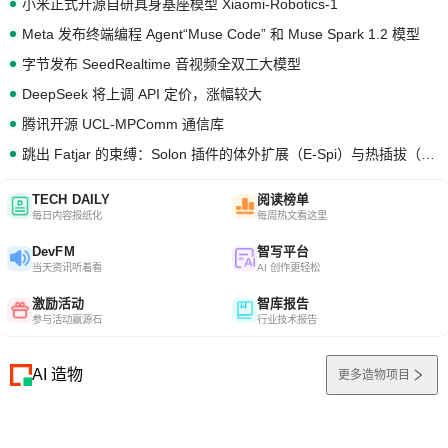
小米正式开源自研具身基座模型 Xiaomi-Robotics-1
Meta 发布终端编程 Agent“Muse Code” 和 Muse Spark 1.2 模型
字节发布 SeedRealtime 音视频全双工大模型
DeepSeek 将上调 API 定价，涨幅较大
腾讯开源 UCL-MPComm 通信库
跳出 Fatjar 的束缚：Solon 插件的体外扩展（E-Spi）与热插拔（H-Spi）
TECH DAILY
阅读榜单
每日内容报纸化
每周热文看这里
DevFM
智写平台
当天资讯听着看
AI 创作更轻松
激励活动
智库报告
参与活动赢源石
行业技术报告
AI 造物
更多造物项目