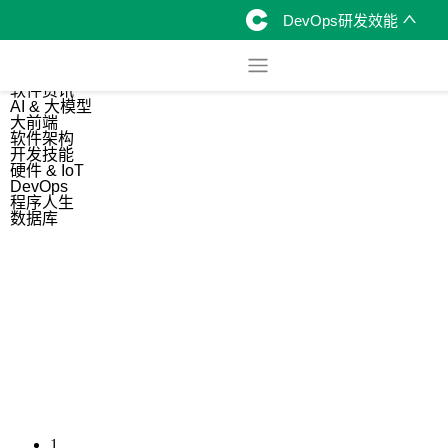
DevOps研发效能
综合
开源资讯
软件资讯
AI & 大模型
大前端
软件架构
开发技能
硬件 & IoT
DevOps
程序人生
数据库
1