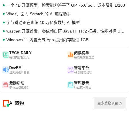
一个 4B 开源模型，检索能力追平了 GPT-5.6 Sol，成本降到 1/100
Vibelf：面向 Scratch 的 AI 编程助手
字节跳动正在训练 10 万亿参数的 AI 模型
wastnet 开源首发，零依赖自研 Java HTTP/2 框架，性能对标 Undertow !
Windows 11 内置天气 App 占用内存超过 1GB
TECH DAILY
阅读榜单
每日内容报纸化
每周热文看这里
DevFM
智写平台
当天资讯听着看
AI 创作更轻松
激励活动
智库报告
参与活动赢源石
行业技术报告
AI 造物
更多造物项目