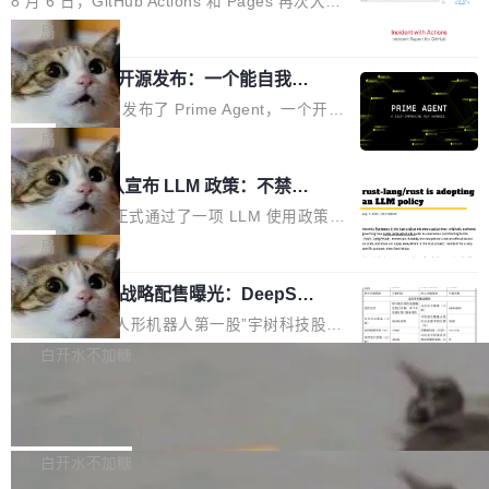
8 月 6 日，GitHub Actions 和 Pages 再次大规
驱动你去学 CuTe，但还没被那些"邪恶的" Hopp
也为产业链企业探索产品创新与商业增长打开新
模服务降级，Actions 完全不可用超过 5 小时，
局
er++ 优化所淹没，足够容易修改和适配。 更关
的空间。 8月14日，开源鸿蒙智能硬件开发者日
webhook 停发，连自托管 runner 也因调度层故
键的是 FA2 的持久性...
（OHDD：OpenHarmony Hardware Develope
Prime Agent 开源发布：一个能自我改
障无法工作。Pages、Copilot code review、C
进的编程 Agent，ARC-AGI 3 超越人类
r Day）将在杭州启航。活动面向智能硬件产业
opilot coding agent 全部受影响。从检测到完全
Prime Intellect 发布了 Prime Agent，一个开源
专家基线
链企业和开发者，邀请行业专家与资深技术顾
恢复，大约 12 小时。 这是 2026 年 8 月的第六
的编程 Agent Harness，核心设计围绕两个抽
局
问，围绕开源鸿蒙技术能力、设备适配、芯片适
起事故，其中四起与 AI/Copilot 服务相关。 Git
象：Recursive Language Model（RLM）和 C
配、功耗与稳定性调优、兼容性测评及统一互联
Rust 项目团队宣布 LLM 政策：不禁
Hub 员工 kdaigle 在 HN 讨论中贴出了一组数
ontinual Harness。在 ARC-AGI 3 基准测试
等内容展开系统讲解和实战交流，帮助企业进一
止，但你要承认哪些代码不是你写的
据：2025 年全年 10 亿次 commit。现在，每周
上，Prime Agent + Opus 5 的组合达到了 95.
Rust 语言项目正式通过了一项 LLM 使用政策，
步了解开源鸿蒙在智能...
2.75 亿次，全年预计 140 亿次。GitHub...
5% RHAE Best@1，超过了 ARC 报告的人类专
覆盖 rust-lang/rust 单一仓库的代码贡献。这不
局
家基线 95.4%。 不是又一个 coding agent 包装
是项目级别的官方立场，目前由五个团队采纳，
宇树科技 IPO 战略配售曝光：DeepSe
器 Prime Agent 的架构和市面上大多数 coding
但它可能是主流开源项目中关于 AI 辅助贡献最
ek 获配 93.3 万股，锁定 36 个月
agent 有本质区别。大多数 agent harness 的设
细致的一份规则。 政策的核心只有一句话：LLM
8月6日晚间，“人形机器人第一股”宇树科技股份
计是基于早期模型的能力—...
可以用来分析、提炼、审阅、建议，但不能用来
有限公司披露IPO发行价格及战略配售结果，杭
白开水不加糖
创作。 具体来说，LLM 生成的代码可以提交，
州深度求索人工智能基础技术研究有限公司（De
但必须满足五个条件：预先安排、非关键、高质
Docker 29.7.2 发布
epSeek）获配93.3399万股，按150.8元/股发行
量、充分测试、充分审查，并且必须披露。LLM
价格计算，认购金额约1.41亿元，股份锁定期为
Docker 29.7.2 现已发布，具体更新内容如下：
不得生成涉及安全性的关键变更，除非作者本身
36个月。 公告显示，本次宇树科技战略配售对
Bug fixes and enhancements 修复多次传递同
白开水不加糖
就是领域专家。即使如此，政策也"强烈不建
象主要包括长期投资机构、与公司业务具有战略
一环境变量时，docker service create和docker