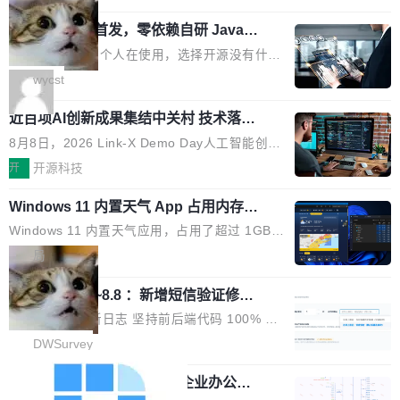
用时的检索能力确实远不如闭源前沿模型。差距
式发光结构，并装配全新 ObsidianShield 抗反
阶段。 10 万亿是什么概念？Anthropic 目前最
在哪？就在 RL 后训练。 从 RAG 到 agentic...
wastnet 开源首发，零依赖自研 Java H
射镀膜，黑阶表现提升可达40%，并将表面硬度
大的模型 Mythos 5 约 8 万亿参数。DeepSeek
TTP/2 框架，性能对标 Undertow !
由2H升級至3H，画面对比度与强度都提升的同
V4-Pro 是 1.6 万亿。月之暗面的 Kimi K3 是 2.
这个项目一直是个人在使用，选择开源没有什么
时还具有 320Hz 刷新率与 0.03ms GTG 灰阶响
8 万亿。美团 LongCat-2.0 是 1.6 万亿。字节
动机理由，就是想开源了，如果非要说一个，那
wycst
应时间，从源头消除拖影与动态模糊。 1.突破 O
跳动的这个未命名模型，直接跳到了 10 万亿。
就是它多少弥补了国产 Java 自研 HTTP/2 框架
LED 画质局限，暗部细节...
预训练通常需要 3 到 6 个月，之后还有微调阶
近百项AI创新成果集结中关村 技术落地
这块空白——放眼国产 Java 生态，能拿出手的
与产业迭代提速
段。按这个时间线，最早可能在 2026 年底或 2
HTTP/2 网络框架，要么闭源，要么底层建立在
8月8日，2026 Link-X Demo Day人工智能创新
027 年初发布。 这个节点很微妙。Anthropic 刚
Netty 之上，真正自研的 Java 实现几乎没有。
项目展在北京中关村举办。本次活动由星连资
开
开源科技
在 5 月发布了 Mythos 5...
wastnet 是一款完全自研、零第三方依赖的轻量
本、华清普智AI孵化器主办，汇聚近2000名产
级 Java 网络应用框架，核心基于 JDK 原生 NI
Windows 11 内置天气 App 占用内存超
业、学术、投资人士，集中展出近百项覆盖AI芯
过 1GB
O 构建 Reactor 多路复用模型，不依赖 Netty、
片、算力、模型、应用全链条创新项目，聚焦AI
Windows 11 内置天气应用，占用了超过 1GB
Tomcat 等任何第三方网络库。其 HTTP/2 协议
技术产业化落地与资本对接，呈现当前国内AI前
内存。 Notebookcheck 的测试发现这个数字
局
栈从 HPACK、Huffman 到 ALPN 均为自主实
沿技术突破与商业化最新进展。 活动围绕AI学术
时，反复确认了多次。不是 100MB，不是 500
现，在基准测试中与 Un...
研究与产业落地融合展开多维度研讨。星连资本
调问更新7.26~8.8 ：新增短信验证修
MB，是 1 个 G。一个显示天气的应用。 Windo
改，考试能力升级
创始合伙人张鸣晨表示，AI产业化是长期产融结
ws 内置应用臃肿早就是老话题了，但一款天气
DWSurvey 更新日志 坚持前后端代码 100% 开
合过程，早期优质技术项目需持续资本与产业资
应用占用内存就超过 1G 还是过于离谱——问题
源助力企业建设自主可控的问卷调研系统 官网地
DWSurvey
源赋能，助力创新从概念走向落地。现场青年学
出在 WebView2。微软的天气 App 本质上是一
址www.diaowen.net ➔ 源码下载Gitee 仓库 ➔
者、产业专家、投资人围绕AI前沿技术瓶颈、行
个嵌在 Edge WebView 里的网页。它不是一个
勾股 OA v6.0.2 已经发布，企业办公系
本次更新新增短信验证修改已答问卷功能，提升