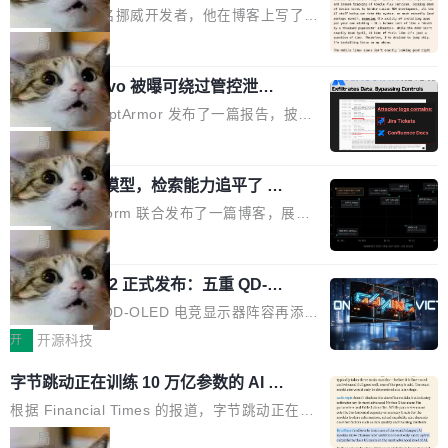
ux，称“AOSP 已死”
代码起点、解释逻辑，但它经常自信地给出错误
芯片制造工厂。 这就是 Chip Tycoon。 一个黄
Runarcn 是一名挪威开发者，他在博客上写了一
结果——「一块焦炭，上面放了一枝百里香，然
色的小车载着一片硅晶圆，穿过 20 栋建筑，从
篇文章，标题很直白：《I'm switching my phon
局
后告诉你这是三分熟。」 判断力仍然是不可替代
石英砂一路走到封装好的芯片。晶圆在每一站都
e from Android to Linux》。 他的核心论点很简
的。AI「不能替你定义什么是好，不能决定哪些
会发生肉眼可见的变化——长晶体、抛光、涂光
Atlassian Rovo 被曝可绕过管控泄露 J
单：AOSP（Android Open Source Project）
取舍可以接受」，也看不出来什么时候结果在技
ira 和 Confluence 数据，厂商两个月没
刻胶、蚀刻、离子注入、铜互联。公园中央是一
已经死了。不是技术上死了，而是作为一个真正
安全公司 PromptArmor 发布了一篇报告，披露
术上正确、但方向完...
回复
个环形路线，因为芯片制造需要把光刻流程重复
的开源项目死了。Google 把越来越多的核心功
Atlassian 的 AI agent Rovo 存在严重的数据泄
局
大约 60 次，每次一层。动画里简化为 4 圈。 整
能从 AOSP 移到了闭源的 Google Play Service
露漏洞：攻击者可以通过 indirect prompt inject
个项目只有一个 HTML 文件。没有构建步骤，没
s 里，设备树和内核源码被厂商锁死，你能看到
一个 4B 开源模型，检索能力追平了 G
ion（间接提示注入）窃取整个 Atlassian 租户内
有依赖，没有网络请求。屏幕上每个形状都是 C
PT-5.6 Sol，成本降到 1/100
代码但你改不了，改了也刷不进去。 为什么 AO
的 Jira 工单和 Confluence 文档，全程不需要任
Neon 和 Castform 联合发布了一篇博客，展示
anvas 上纯手...
SP 不够用了 Runarcn 列举了几条他离开 Andro
何人工审批。 更值得注意的是，这个漏洞在 5
了一个惊人的结果：一个 4B 参数的开源模型，
局
id 的具体理由： Google Pla...
月 23 日就报告给了 Atlassian，两个多月过去
经过 RL 后训练之后，在检索任务上的准确率追
了，公司除了表示"感谢"并分配了一个 case nu
技嘉 GO27Q32 正式发布：五重 QD-OL
平了 GPT-5.6 Sol，但每次请求的成本只有对方
ED 面板加持，320Hz 极速与影院级画
mber 之外，再没有任何实质性回应。Rovo 至
的 1/100。 具体来说，GPT-5.6 Sol 做一次典型
技嘉科技旗下 QD-OLED 电竞显示器阵容再添旗
面兼得
今仍处于漏洞未修复状态。 攻击链路 攻击链并
的多轮搜索请求需要超过 10 秒，端到端成本约
舰新作。GO27Q32 将于 2026 年 9 月 15 日正
开
开源科技
不复杂。 受害者给 Rovo 提了一个正...
0.03 美元。对于需要反复搜索的 agent 工作流
式上市，以 27 英寸 QHD 分辨率、三星显示 Pe
字节跳动正在训练 10 万亿参数的 AI 模
来说，这个速度和成本都"高得让人没法用"。而
nta Tandem 五重发光架构为核心，为高端玩家
型
4B 开源模型在推理速度上快了几个数量级，成
打造速度与画质不妥协的沉浸体验。 GO27Q32
根据 Financial Times 的报道，字节跳动正在训
本低了两三个数量级。 问题在于，小模型开箱即
搭载三星最新 QD-OLED 面板，采用 5 层串联
练一个 10 万亿参数的 AI 模型，目前处于预训练
局