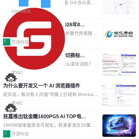
业固有认知重构等议题展开跨界对话，聚焦行业
统
「应用」，它是一个运行在浏览器引擎里的网
答卷安全性；同时升级考试能力，完善填空题判
勾股 OA v6.0.2 已经发布。 勾股 OA 办公系统
真实痛点与突破方向...
页，外面套了一层 Windows 的壳。 WebView2
分、防切屏等功能体验，并优化多项产品细节，
是一款简单实用的开源的企业办公系统。系统集
Gitee快讯
本身就是个内存大户。它加载了完整的 Edge 渲
提升整体使用体验。 新增功能 01. 新增验证手
成了系统设置、附件管理、人事管理、行政管
染引擎，包括 JavaScript 引擎...
机号后查看、修改已答问卷功能 02. 新增填空题
942亿赛道如何选对伙伴？2026年8月G
理、消息管理、资产管理、企业公告、知识网
EO公司推荐
判分功能 03. 添加协作管理员支持树形结构选择
盘、审批流程设置、办公审批、工作计划、工作
当DeepSeek、豆包等大模型逐步替代传统搜索
体验优化与修复 •页面与体验优化 优化工作台首
汇报、工作日志、日常办公、财务管理、客户管
成为用户获取信息的主要入口,品牌竞争的逻辑变
开
开源科技
页 UI 展示效果，提升页面使用体验。 优化防切
理、合同管理、项目管理、任务管理等功能模
了:不再是争抢关键词排名,而是想办法进入AI脱
屏提醒规则，调整为每次切屏均触发提示，提升
块。系统简约，易于功能扩展，方便二次开发，
任意网页划词 AI 问答：不用切换标签页
口而出的那个答案。"GEO公司推荐"这个搜索词
考试规范性。 优化登录状...
的效率秘诀
可以用来做日常 OA，CRM，ERP，业务管理等
背后,折射的是企业面对新兴服务赛道时的集体困
看英文技术文档的时候，你是怎么查生词的？ 我
系统。 勾股OA6.0.2版本主要是对勾股OA 6第
惑——该信谁、看什么、怎么选。 据易观分析
猜大多数人的流程是：选中单词 → Ctrl+C → 切
席WC
一个大版本发布的部分功能细节优化和bug问题
《中国GEO市场产业图谱》数据,2026年中国GE
到翻译标签页 → Ctrl+V → 看翻译 → 切回原
修复的版本，具体更新日志如下： 1、补全新版
为什么要开发又一个 AI 浏览器插件
O行业规模预计达942亿元,同比增长169.7%。G
文。遇到不懂的代码片段，再切到 ChatGPT 问
本的各个审批类型的审批单导出 2、优化各个审
artner同期预测,传统搜索引擎访问量年内将下滑
一下。来回切换几次，思路早断了。 今天介绍的
说实话，每次有人问我"市面上已经有 Monica、
核反确认审批的逻辑，使...
25%,AI载体流量占比突破40%;埃森哲2025年中
开源 Chrome 扩展 AI Helper，有一个划词浮动
Sider、Copilot for Chrome 这些 AI 浏览器插件
席WC
国消费者调研则指出,37%的用户在有明确购买需
工具栏功能，能让你在任意网页选中文本就直接
了，你为什么还要再做一个"，我都觉得这个问题
求时倾向于先问AI。几组数据指向一致:GEO已
技嘉推出钛金雕1600PG5 AI TOP电
用 AI，完全不用切换标签页。 划词工具栏是什
问得好。 因为我自己也是从用户变成开发者的。
从营销"加分项"变成品牌在AI时...
源：为发烧级主机与本地AI算力打造旗
么 安装 AI Helper 后，在任意网页选中文本，选
现有产品的天花板 我用过不少 AI 浏览器插件。
1600W钛金能效全可视化，机身紧凑仅16厘米
舰供电方案
区旁边会自动浮现一个工具栏： 工具 功能 典型
刚开始觉得都挺好——选中一段文字，弹出解
继2026台北电脑展首度亮相后，技嘉科技近日正
开
开源科技
场景 AI 搜索 联网搜索相关信息 看到陌生概念，