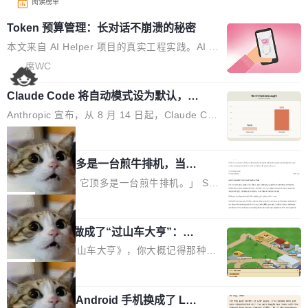
阅读榜单
Token 预算管理：长对话不崩溃的秘密
本文来自 AI Helper 项目的真实工程实践。AI H
elper 是一个开源的 Chrome 智能助手扩展，采
席WC
用 ReAct 推理循环架构，内置 44 个工具，支持
Claude Code 将自动模式设为默认，称
多轮工具调用和复杂任务拆解。 问题：多轮推理
人类审批只抓到 13.6% 危险命令
的 Token 雪崩 ReAct 架构的核心是"推理-行动-
Anthropic 宣布，从 8 月 14 日起，Claude Cod
观察"循环。每一轮循环，AI 调用工具、拿到结
e 在 Pro、Max、Team 计划上将默认启用自动
局
果、把结果追加到消息历史中。一个复杂任务可
模式（auto mode）。这个决定背后，是两组让
能跑十几轮甚至几十轮，每轮的工具结果（页面
AI 辅助编程顶多是一台煎牛排机，当不
人不安的数据。 第一组：人类审批到底有多不靠
了厨师
HTML、搜索结果、文件内容）动辄几千 token
谱？Anthropic 在 1053 名付费用户中做了一项
「AI 不是厨师。它顶多是一台煎牛排机。」 Ser
s。 问题来了：随着轮次增加，消息历史不断膨
对照实验，人为审核只抓到了 13.6% 的危险命
hii Sydorets 写了一篇博客，把 AI 辅助编程比作
局
胀，总 Token 量逼近模型的上下文窗口上限。
令，而自动模式抓到了 89%。自动模式拦截了 8
煎牛排——任何人都能把肉扔进锅里弄熟，但要
一旦超限，要么 API 直接报错，要么模型开
00 条人类审批通过的指令，人类只拦截了 6 条
他把芯片制造做成了“过山车大亨”：一
稳定产出真正好的结果，需要真正的理解。机器
始"遗忘"...
个浏览器里的半导体工厂
自动模式放过的指令。更令人担忧的是，随着会
能按食谱重复操作、规模化产出，但它不知道你
如果你玩过《过山车大亨》，你大概记得那种俯
话变长，人类的检测率从早期的约 17% 下降到
脑子里到底想要什么，除非你把想法翻译成明确
瞰视角——小人在公园里走来走去，游乐设施运
局
50 轮后的约 5%——人会疲劳，机器不会。 第
的需求。 文章的核心论点很简单：AI 让你更
转着，一切都在你的注视下运行。现在想象同样
二组：出了事有多严重？在 5-6 月标记的...
快，但快不等于好。 它能自动化重复劳动、生成
一名开发者将 Android 手机换成了 Lin
的视角，但公园里不是过山车，而是一座完整的