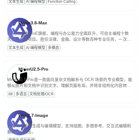
文本生成
AI 编程模型
Function Calling
文案处理等普惠刚需场景。
Qwen3.8-Max
2.4万亿参数MoE旗舰，编程与办公能力全面跃升，可自主编程十数
天交付完整项目。胜任法律、金融、设计等数百种专业任务，一次对
话端到端交付生产级成果。原生视觉理解贯穿规划、执行与验证全流
文本生成
AI 编程模型
多模态
程，支持超长文档与长视频的深度语义解析。长程任务中自主规划与
闭环迭代，持续进化。
MinerU2.5-Pro
MinerU2.5-Pro是一款面向复杂文档解析与 OCR 场景的专业模型，能
够从图片和文档中识别文字、理解页面布局，并将非结构化内容转换
为便于存储、检索和二次处理的结构化结果。
8K
多语言
文档处理/OCR
Wan2.7-Image
万相 2.7 图像生成与编辑模型，支持组图、多图参考、交互式编辑和
最高 2K 输出。