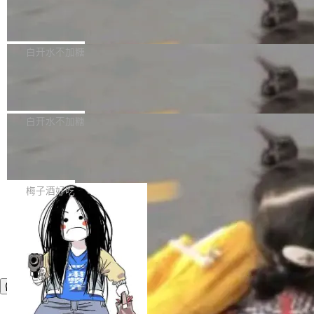
议"这么做。 对于不披露的情况，审核者可以直
合作关系或长期合作愿景的大型企业、科创板保
Apache Fluss 毕业成为顶级项目
service update会发生 panic 的问题。docker/cl
接关闭 PR，无需解释。 政策作者 Jynn Ne...
荐人跟投子公司，以及公司高级管理人员和核心
i#7145 修复了 Docker Engine 29.7.0 中引入的
今年 7 月，Apache Fluss 的毕业提案在 Apach
员工参与设立的专项资产管理计划。其中，Dee
一个回归问题，该问题导致拉取镜像时会拒绝包
e 孵化器项目管理委员会（IPMC）投票中获得
白开水不加糖
pSeek作为与宇树科技具备战略合作关系的企
含绝对 hardlink 目标的镜像（此类镜像由某些镜
全票通过，随后获 Apache 软件基金会董事会批
业，获配股份数量占本次发行数量的2.31%。 除
像构建工具生成）。moby/moby#53305 修复了
马斯克 AI 百科项目 Grokipedia 被曝数
准。今天，Apache 软件基金会正式宣布 Apach
DeepSeek外，腾讯旗下上海启善投资有限公司
月未更新
Docker Engine 29.7.0 中引入的一个回归问
e Fluss 孵化毕业，成为 Apache 顶级项目（TL
埃隆·马斯克推出的AI百科项目 Grokipedia 被曝
获配9...
题，该问题可能导致在旧版 Linux 内核...
P）！这一里程碑不仅标志着 Fluss 迈入新的发
长期停止内容更新，未能实现其作为“AI版维基百
白开水不加糖
展阶段，也将进一步推动流式存储、实时湖仓与
科”替代品的目标。 据 Lawfare 最新调查，自今
AI 数据基础加速融合，为实时数据基础设施的发
Solon I18n：三种解析器，零样板代码
年4月以来，Grokipedia 页面更新功能基本停
展开启新的篇章。
滞，过去三个月内没有任何条目完成更新，用户
如果你在 Spring Boot 里做过国际化，流程大概
提交的编辑请求也长期处于待处理状态。 Groki
是这样的：配 MessageSource 的 Bean、写 R
梅子酒好吃
pedia 于去年底上线，定位为由人工智能生成内
eloadableResourceBundleMessageSource、
容的百科平台，被马斯克视为传统众包百科网站
声明 LocaleResolver、注册 LocaleChangeInt
维基百科的替代方案。Lawfare 调查发现，无论
erceptor…五六步之后才能看到第一行翻译文
热门页面还是低关注度页面，均未出现近期更
本。 Solon 换了个方式。整个 i18n 模块围绕三
新，相关问题并非局限于特定领域，而是在不同
个解析器、一个注解、一个工具类展开——没有
主题和访问量页面中普遍存在。 调查人员最初认
XML、没有拦截器注册、没有样板配置。 资源
为，Grokipedia可能只是限...
文件的约定 把文件放到 resources/i18n/ 下： r