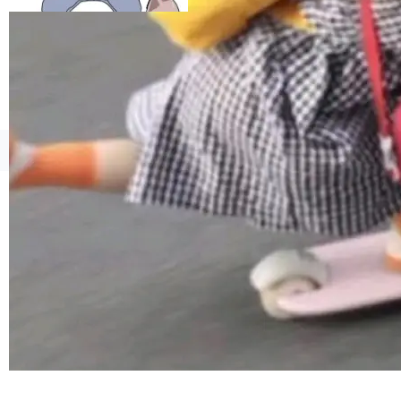
esources/i18n/messages.properties ...
©OSCHINA(OSChina.NET)
京ICP备2025119063号