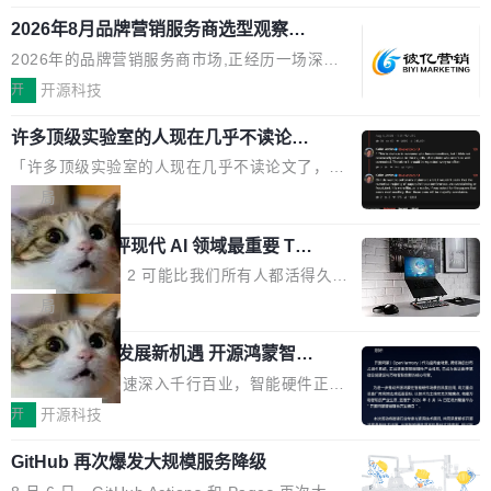
释；写邮件时帮你润色；看英文网页给你翻译摘
式发布钛金雕1600PG5 AI TOP电源。这款高端
想快速了解背景 解释 让 AI 解释选中文本 读到
要。但用久了你会发现，它们本质上都是同一类
2026年8月品牌营销服务商选型观察：
电源专为发烧级DIY主机与本地AI算力平台打
费解...
从流量思维到品牌资产思维的范式转移
东西：一个带网页上下文的聊天框。 它们能读取
造，整机长度仅16厘米，提供1600W额定功率
2026年的品牌营销服务商市场,正经历一场深刻
页面的文本，然后把文本丢给大模型，再返回一
与80PLUS钛金能效；支持ATX 3.1与PCIe 5.1
的价值重构。全球全案品牌代理机构市场从2025
开
开源科技
段回答。仅此而已。 这当然有用，但总觉得差点
规范，结合服务器级元件、完善供电线材与内置
年的83.1亿美元增长至2026年的86.6亿美元,年
意思。比如我在一个后台管理系统里，需要填50
实时LCD监控屏，可充分满足当下高阶PC主机
许多顶级实验室的人现在几乎不读论文
复合增长率达5.44%,预计2032年将突破120亿美
个表单字段，每个字段还有联动逻辑；比如我
了
的严苛使用需求。 澎湃功率，紧凑机身 钛金雕1
元。数字广告与公共关系相关服务市场更是从20
「许多顶级实验室的人现在几乎不读论文了，而
想...
600PG5 AI TOP具备强悍输出功率，同时实现
25年的8463亿美元扩张至2026年的8763亿美
且他们认为 ICLR/ICML/NeurIPS 充斥着大量过
局
机身尺寸大幅精简。整机长度仅16厘米，属于同
元。数字的背后是一个清晰的事实——品牌对专
度宣传和欺诈。」 OpenAI 研究员 Keller Jorda
功率段机身尺寸十分紧凑的1600W电源产品。小
业化营销服务的需求从未如此迫切。 但市场扩容
xAI 前工程师评现代 AI 领域最重要 Top
n 这条推文引发了广泛讨论。他不是在说风凉
巧机身有效提升市面主流标准A...
3 开源项目
的同时,服务商的竞争逻辑正在改变。2026年Top
话，他是说出了一个圈内人尽皆知但很少公开捅
Flash Attention 2 可能比我们所有人都活得久。
Agency年度合辑的观察指出,“产品”这个离消费
破的事实。 Jordan 随后补充了一句软化声明：
这句话不是来自某个技术博客，而是出自 Hieu
局
者最近的载体,在整个品牌营销层面的权重显著变
「我不认为这些会议上大部分论文都在过度宣传
Pham 的一条推文。Hieu Pham 是谁？他是 xAI
高了。全域营销服务商的竞争正在从规模转向深
或造假。问题是，作为读者，如果你筛选出那些
共商智能硬件发展新机遇 开源鸿蒙智能
的早期工程师之一，在 Grok 训练基础设施团队
度,案例厚度、全域覆盖、多线协同...
硬件开发者日杭州站即将举行
看起来最令人兴奋的论文，那它们大部分都是过
工作过。近日他在 X 上发了一条帖子，列出了他
随着万物智联加速深入千行百业，智能硬件正从
度宣传的。」 这才是真正的痛点。不是所有论文
认为现代 AI 领域最重要的三个开源项目。 第一
单点设备迈向智能化、网联化、协同化发展。作
开
开源科技
都有问题，是最吸引眼球的那批论文最有问题。
个名字毫无悬念：Flash Attention 2。 Hieu 的
为面向全场景、跨终端的分布式操作系统，开源
他引用的帖子来自 Mathew Shen，一位 ICLR 2
理由很具体。FA 系列不需要解释，但 FA2 是他
GitHub 再次爆发大规模服务降级
鸿蒙通过统一技术底座和分布式能力，为不同类
026 的读者：「看了篇 ...
认为最重要的一个——复杂度恰到好处，刚好能
型智能设备的开发、连接与互联提供关键支撑，