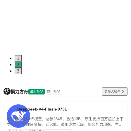
1
2
3
模力方舟
最新模型
热门模型
更多大模型
DeepSeek-V4-Flash-0731
高效轻量化MoE模型，总参284B，激活13B，原生支持百万超长上下
文能力。推理速度快、延迟低、调用成本低廉，综合能力均衡，主打
高并发、轻量化任务，适合日常对话、内容创作、基础 RAG、批量