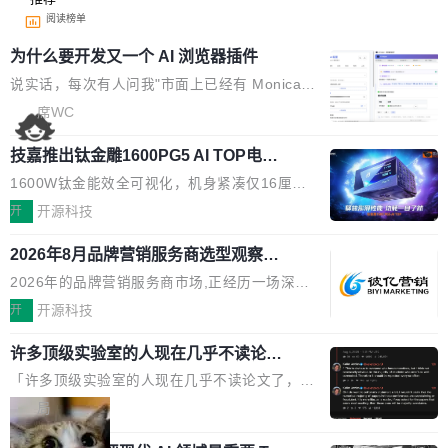
阅读榜单
为什么要开发又一个 AI 浏览器插件
说实话，每次有人问我"市面上已经有 Monica、
Sider、Copilot for Chrome 这些 AI 浏览器插件
席WC
了，你为什么还要再做一个"，我都觉得这个问题
技嘉推出钛金雕1600PG5 AI TOP电
问得好。 因为我自己也是从用户变成开发者的。
源：为发烧级主机与本地AI算力打造旗
现有产品的天花板 我用过不少 AI 浏览器插件。
1600W钛金能效全可视化，机身紧凑仅16厘米
舰供电方案
刚开始觉得都挺好——选中一段文字，弹出解
继2026台北电脑展首度亮相后，技嘉科技近日正
开
开源科技
释；写邮件时帮你润色；看英文网页给你翻译摘
式发布钛金雕1600PG5 AI TOP电源。这款高端
要。但用久了你会发现，它们本质上都是同一类
2026年8月品牌营销服务商选型观察：
电源专为发烧级DIY主机与本地AI算力平台打
从流量思维到品牌资产思维的范式转移
东西：一个带网页上下文的聊天框。 它们能读取
造，整机长度仅16厘米，提供1600W额定功率
2026年的品牌营销服务商市场,正经历一场深刻
页面的文本，然后把文本丢给大模型，再返回一
与80PLUS钛金能效；支持ATX 3.1与PCIe 5.1
的价值重构。全球全案品牌代理机构市场从2025
开
开源科技
段回答。仅此而已。 这当然有用，但总觉得差点
规范，结合服务器级元件、完善供电线材与内置
年的83.1亿美元增长至2026年的86.6亿美元,年
意思。比如我在一个后台管理系统里，需要填50
实时LCD监控屏，可充分满足当下高阶PC主机
许多顶级实验室的人现在几乎不读论文
复合增长率达5.44%,预计2032年将突破120亿美
个表单字段，每个字段还有联动逻辑；比如我
了
的严苛使用需求。 澎湃功率，紧凑机身 钛金雕1
元。数字广告与公共关系相关服务市场更是从20
「许多顶级实验室的人现在几乎不读论文了，而
想...
600PG5 AI TOP具备强悍输出功率，同时实现
25年的8463亿美元扩张至2026年的8763亿美
且他们认为 ICLR/ICML/NeurIPS 充斥着大量过
局
机身尺寸大幅精简。整机长度仅16厘米，属于同
元。数字的背后是一个清晰的事实——品牌对专
度宣传和欺诈。」 OpenAI 研究员 Keller Jorda
功率段机身尺寸十分紧凑的1600W电源产品。小