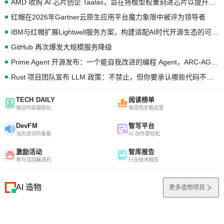
AMD 收购 AI 芯片创企 Taalas，旨在将模型权重刻进芯片以提升推理性能
红帽在2026年Gartner云原生应用平台魔力象限中被评为领导者
IBM与红帽扩展Lightwell服务方案，构建适配AI时代开源生态的可信基础设施
GitHub 再次爆发大规模服务降级
Prime Agent 开源发布：一个能自我改进的编程 Agent，ARC-AGI 3 超越人类专家基线
Rust 项目团队宣布 LLM 政策：不禁止，但你要承认哪些代码不是你写的
TECH DAILY
阅读榜单
每日内容报纸化
每周热文看这里
DevFM
智写平台
当天资讯听着看
AI 创作更轻松
激励活动
智库报告
参与活动赢源石
行业技术报告
AI 造物
更多造物项目