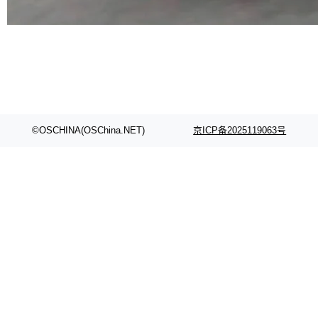
代码检索手段（如关键词匹配、目录遍历）仅能
在语法层面完成文本定位，难以触及代码的语义
内涵与结构关联，导致开发者使用代码智能体在
理解大规模代码仓时面临显著"代码仓理解"瓶
颈。 代码仓深度理解服务（以下简称" CodeBas
e深度理解服务"）是华为云码道（CodeA...
©OSCHINA(OSChina.NET)
京ICP备2025119063号