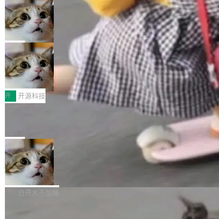
现实 过去两年，CIO们的焦虑清单上多了两项：
设置，如果用布尔值 + 可空字段来表示——bool
个"AI 知识库 + 聊天机器人"——每个大厂都在
一是如何让大模型和智能体应用安全地从PoC走
ean 表示是否可切换，nullable 的默认模式、浅
Deno 团队开源 Celld，可自托管的分
做，没什么新鲜的。 但 Kenton Varda 在 Twitte
向生产，二是如何让测试团队跟得上AI应用...
布式 Durable Objects
色方案、深色方案——会产生大量无意义的组
r 上把事情说清楚了： 今天我们发布了 Cloudfla
Ryan Dahl 领导的 Deno 团队推出了最新开源项
合。方案缺了、配置冲突了、全 null 了。要知道
re OS，一个带连接器的聊天机器人，跟其他所
目 Celld，一个能在自己机器上运行 Cloudflare
局
哪些组合有效，作者说，你得靠"文档、校验、或
有科技公司做的一样。只不过，实际上它不一
Workers 和 Durable Objects 的守护进程。 设
者部落知识"。 换个写法。Rust 的 enum，两个
样。这是 Sandstorm.io 的重制版，我十年前的
鲁大师7月新机性能/流畅/AI榜：vivo夺
计思路很直接：每个对象是一个独立的 SQLite
变体：Switchable...
性能、流畅双第一，三星Galaxy Z系列
那个创业公司。不同的是，这次它构建在 Cloudf
数据库，按名称寻址，复制到你自己的 S3 兼容
2026年7月的手机市场，由于存储等硬件成本暴
新折叠缺席
lare Workers 上——我花了九年时间搭建的平台
存储库里。节点之间只通过这个存储库协调——
增，手机厂商的日子也不好过啊，新机速度明显
开
开源科技
——并且深度集成了 AI。这基本上是我十年秘密
没有控制平面，没有共识协议。每个对象自带一
放缓，因此硝烟味淡了许多。新机参数规格除开
计划的顶峰。 十年前，Ken...
个小型数据库，应用天然按分片构建，单个数据
Zed 推出 DeltaDB，一个记录 commit
高价的三星折叠（三星Galaxy Z Fold8 Ultra / Z
之间所有操作的版本控制系统
库的竞争和爆炸半径问题在设计层面就被消除
Fold8 / Z Flip8）外，其余要么是中低端机器，
Zed 编辑器团队发布了新项目——DeltaDB，一
了。 闲置的 cell 会休眠到几乎不占资源。当 cel
例如iQOO Z11i、REDMI Note 17、REDMI No
个在 git commit 之间记录每一次编辑操作的版
局
l 迁移或唤醒时，新宿主从 S3 恢复 SQLite 数据
te 17 Pro、OPPO K15，要么是vivo X300 E这
本控制系统。目前处于 Early Access 阶段。 De
库继续执行。存储库是持久化的唯一真相...
样的次旗舰。 Galaxy Z Fold8 Ultra / Z Fold8 /
SpaceXAI 单季资本开支达 183 亿美元
ltaDB 的核心思路直接写在 landing page 最显
Z Flip8三款折叠屏新机均在7月22日发布，且全
眼的位置：「Software is made between com
根据风险投资人Tomer Tunguz 博客（VC 分
部搭载骁龙8 Elite Gen5 for Galaxy，它们本该
mits」——软件是在 commit 之间写出来的。git
析）披露的最新分析与第二季度业绩报告，Spac
白开水不加糖
是7月性...
只记录了你提交的最终状态，但真正的工作过程
eXAI在上个季度的总资本支出飙升至183.7亿美
——打字、删改、试错、agent 对话——都在 co
Meta 发布终端编程 Agent“Muse Cod
元。其中，绝大部分资金被直接用于 AI 领域，