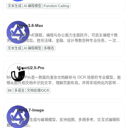
高并发、轻量化任务，适合日常对话、内容创作、基础 RAG、批量
文本生成
AI 编程模型
Function Calling
文案处理等普惠刚需场景。
Qwen3.8-Max
2.4万亿参数MoE旗舰，编程与办公能力全面跃升，可自主编程十数
天交付完整项目。胜任法律、金融、设计等数百种专业任务，一次对
话端到端交付生产级成果。原生视觉理解贯穿规划、执行与验证全流
文本生成
AI 编程模型
多模态
程，支持超长文档与长视频的深度语义解析。长程任务中自主规划与
闭环迭代，持续进化。
MinerU2.5-Pro
MinerU2.5-Pro是一款面向复杂文档解析与 OCR 场景的专业模型，能
够从图片和文档中识别文字、理解页面布局，并将非结构化内容转换
为便于存储、检索和二次处理的结构化结果。
8K
多语言
文档处理/OCR
Wan2.7-Image
万相 2.7 图像生成与编辑模型，支持组图、多图参考、交互式编辑和
最高 2K 输出。