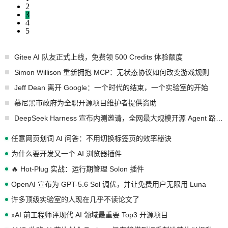
2
3
4
5
Gitee AI 队友正式上线，免费领 500 Credits 体验额度
Simon Willison 重新拥抱 MCP：无状态协议如何改变游戏规则
Jeff Dean 离开 Google：一个时代的结束，一个实验室的开始
慕尼黑市政府为全职开源项目维护者提供资助
DeepSeek Harness 宣布内测邀请，全网最大规模开源 Agent 路演现场诞生
任意网页划词 AI 问答：不用切换标签页的效率秘诀
为什么要开发又一个 AI 浏览器插件
🔥 Hot-Plug 实战：运行期管理 Solon 插件
OpenAI 宣布为 GPT-5.6 Sol 调优，并让免费用户无限用 Luna
许多顶级实验室的人现在几乎不读论文了
xAI 前工程师评现代 AI 领域最重要 Top3 开源项目