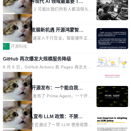
业化营销服务的需求从未如此迫切。 但市场扩容
xAI 前工程师评现代 AI 领域最重要 Top
n 这条推文引发了广泛讨论。他不是在说风凉
巧机身有效提升市面主流标准A...
3 开源项目
的同时,服务商的竞争逻辑正在改变。2026年Top
话，他是说出了一个圈内人尽皆知但很少公开捅
Flash Attention 2 可能比我们所有人都活得久。
Agency年度合辑的观察指出,“产品”这个离消费
破的事实。 Jordan 随后补充了一句软化声明：
这句话不是来自某个技术博客，而是出自 Hieu
局
者最近的载体,在整个品牌营销层面的权重显著变
「我不认为这些会议上大部分论文都在过度宣传
Pham 的一条推文。Hieu Pham 是谁？他是 xAI
高了。全域营销服务商的竞争正在从规模转向深
或造假。问题是，作为读者，如果你筛选出那些
共商智能硬件发展新机遇 开源鸿蒙智能
的早期工程师之一，在 Grok 训练基础设施团队
度,案例厚度、全域覆盖、多线协同...
硬件开发者日杭州站即将举行
看起来最令人兴奋的论文，那它们大部分都是过
工作过。近日他在 X 上发了一条帖子，列出了他
随着万物智联加速深入千行百业，智能硬件正从
度宣传的。」 这才是真正的痛点。不是所有论文
认为现代 AI 领域最重要的三个开源项目。 第一
单点设备迈向智能化、网联化、协同化发展。作
开
开源科技
都有问题，是最吸引眼球的那批论文最有问题。
个名字毫无悬念：Flash Attention 2。 Hieu 的
为面向全场景、跨终端的分布式操作系统，开源
他引用的帖子来自 Mathew Shen，一位 ICLR 2
理由很具体。FA 系列不需要解释，但 FA2 是他
GitHub 再次爆发大规模服务降级
鸿蒙通过统一技术底座和分布式能力，为不同类
026 的读者：「看了篇 ...
认为最重要的一个——复杂度恰到好处，刚好能
型智能设备的开发、连接与互联提供关键支撑，
8 月 6 日，GitHub Actions 和 Pages 再次大规
驱动你去学 CuTe，但还没被那些"邪恶的" Hopp
也为产业链企业探索产品创新与商业增长打开新
模服务降级，Actions 完全不可用超过 5 小时，
局
er++ 优化所淹没，足够容易修改和适配。 更关
的空间。 8月14日，开源鸿蒙智能硬件开发者日
webhook 停发，连自托管 runner 也因调度层故
键的是 FA2 的持久性...
（OHDD：OpenHarmony Hardware Develope
Prime Agent 开源发布：一个能自我改
障无法工作。Pages、Copilot code review、C
进的编程 Agent，ARC-AGI 3 超越人类
r Day）将在杭州启航。活动面向智能硬件产业
opilot coding agent 全部受影响。从检测到完全
Prime Intellect 发布了 Prime Agent，一个开源
专家基线
链企业和开发者，邀请行业专家与资深技术顾
恢复，大约 12 小时。 这是 2026 年 8 月的第六
的编程 Agent Harness，核心设计围绕两个抽
局
问，围绕开源鸿蒙技术能力、设备适配、芯片适
起事故，其中四起与 AI/Copilot 服务相关。 Git
象：Recursive Language Model（RLM）和 C
配、功耗与稳定性调优、兼容性测评及统一互联
Rust 项目团队宣布 LLM 政策：不禁
Hub 员工 kdaigle 在 HN 讨论中贴出了一组数
ontinual Harness。在 ARC-AGI 3 基准测试
等内容展开系统讲解和实战交流，帮助企业进一
止，但你要承认哪些代码不是你写的
据：2025 年全年 10 亿次 commit。现在，每周
上，Prime Agent + Opus 5 的组合达到了 95.
Rust 语言项目正式通过了一项 LLM 使用政策，
步了解开源鸿蒙在智能...
2.75 亿次，全年预计 140 亿次。GitHub...