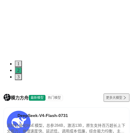
1
2
3
模力方舟
最新模型
热门模型
更多大模型
DeepSeek-V4-Flash-0731
高效轻量化MoE模型，总参284B，激活13B，原生支持百万超长上下
文能力。推理速度快、延迟低、调用成本低廉，综合能力均衡，主打