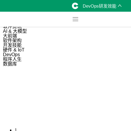
DevOps研发效能
综合
开源资讯
软件资讯
AI & 大模型
大前端
软件架构
开发技能
硬件 & IoT
DevOps
程序人生
数据库
1