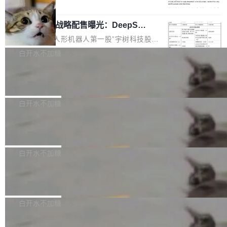
5% RHAE Best@1，超过了 ARC 报告的人类专
覆盖 rust-lang/rust 单一仓库的代码贡献。这不
局
家基线 95.4%。 不是又一个 coding agent 包装
是项目级别的官方立场，目前由五个团队采纳，
宇树科技 IPO 战略配售曝光：DeepSe
器 Prime Agent 的架构和市面上大多数 coding
但它可能是主流开源项目中关于 AI 辅助贡献最
ek 获配 93.3 万股，锁定 36 个月
agent 有本质区别。大多数 agent harness 的设
细致的一份规则。 政策的核心只有一句话：LLM
8月6日晚间，“人形机器人第一股”宇树科技股份
计是基于早期模型的能力—...
可以用来分析、提炼、审阅、建议，但不能用来
有限公司披露IPO发行价格及战略配售结果，杭
白开水不加糖
创作。 具体来说，LLM 生成的代码可以提交，
州深度求索人工智能基础技术研究有限公司（De
但必须满足五个条件：预先安排、非关键、高质
Docker 29.7.2 发布
epSeek）获配93.3399万股，按150.8元/股发行
量、充分测试、充分审查，并且必须披露。LLM
价格计算，认购金额约1.41亿元，股份锁定期为
Docker 29.7.2 现已发布，具体更新内容如下： Bug fixes and en
不得生成涉及安全性的关键变更，除非作者本身
36个月。 公告显示，本次宇树科技战略配售对
hancements 修复多次传递同一环境变量时，docker service crea
白开水不加糖
就是领域专家。即使如此，政策也"强烈不建
象主要包括长期投资机构、与公司业务具有战略
te和docker service update会发生 panic 的问题。docker/cli#714
议"这么做。 对于不披露的情况，审核者可以直
合作关系或长期合作愿景的大型企业、科创板保
Apache Fluss 毕业成为顶级项目
5 修复了 Docker Engine 29.7.0 中引入的一个回归问题，该问题
接关闭 PR，无需解释。 政策作者 Jynn Ne...
荐人跟投子公司，以及公司高级管理人员和核心
导致拉取镜像时会拒绝包含绝对 hardlink 目标的镜像（此类镜像由
今年 7 月，Apache Fluss 的毕业提案在 Apach
员工参与设立的专项资产管理计划。其中，Dee
某些镜像构建工具生成）。moby/moby#53305 修复了 Docker En
e 孵化器项目管理委员会（IPMC）投票中获得
白开水不加糖
pSeek作为与宇树科技具备战略合作关系的企
gine 29.7.0 中引入的一个回归问题，该问题可能导致在旧版 Linux
全票通过，随后获 Apache 软件基金会董事会批
业，获配股份数量占本次发行数量的2.31%。 除
内核...
马斯克 AI 百科项目 Grokipedia 被曝数
准。今天，Apache 软件基金会正式宣布 Apach
DeepSeek外，腾讯旗下上海启善投资有限公司
月未更新
e Fluss 孵化毕业，成为 Apache 顶级项目（TL
埃隆·马斯克推出的AI百科项目 Grokipedia 被曝
获配9...
P）！这一里程碑不仅标志着 Fluss 迈入新的发
长期停止内容更新，未能实现其作为“AI版维基百
白开水不加糖
展阶段，也将进一步推动流式存储、实时湖仓与
科”替代品的目标。 据 Lawfare 最新调查，自今
AI 数据基础加速融合，为实时数据基础设施的发
Solon I18n：三种解析器，零样板代码
年4月以来，Grokipedia 页面更新功能基本停