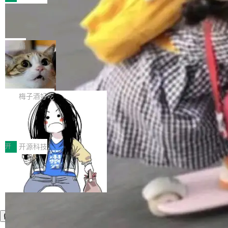
型或企业内部部署模型提升研发效率。但随着 AI
各领域的应用成果，覆盖技术底座、行业赋能、
Coding 从个人辅助工具逐步走向团队级、组织
Jeff Dean 离开 Google：一个时代的结
产品应用、支撑保障、专题等五大方向。深信服
束，一个实验室的开始
级应用，企业在规模化落地过程中，对安全性、
AI算力网关（AI创新平台）成功入选！ 随着各行
Google 员工编号 20。MapReduce 作者之一。
可控性和代码质量提出了更高要求。 首先是数据
各业的Agent走向规模化建设，算力构成形态逐
Bigtable 作者之一。TensorFlow 的作者之一。
局
安全与合规要求。对于大多数普通研发场景，公
渐丰富，用户关注的重点也在发生变化：不只是
Gemini 的架构师。Google 首席科学家。 Jeff D
有云模型能够满足快速试用和效率提升的需求。
让AI用起来，还要进一步看清混合算力时代下，
🔥 SolonCode v2026.8.4 发布：界面
ean 在 Google 工作了 27 年后，宣布离职。 他
但对于金融、能源、医疗等对数据安全要求较...
字体可调、22 种语言、记忆搜索增强
Token花在哪里、算力是否被充分利用，以及持
不是一个人走。一同离开的还有 Sanjay Ghema
打开终端就能上岗的全中文编码智能体，这一轮
续增长的AI成本该如何优化。 深信服AI算力网关
wat（Google 员工编号 23，Jeff Dean 二十多
把「看得清、用母语、记得住」三件事一次补
梅子酒好吃
正是围绕这些实际问题，从Token治理和成本治
年的编程搭档，MapReduce 和 Bigtable 的共同
齐。 SolonCode 是什么 SolonCode 是杭州无
理两个方面，让用户的每一份算力都看得清、管
作者）、Quoc Le（Google 大脑核心成员，Se
让“代码语义理解”深度释放AI Coding
耳科技研发的企业级终端编码智能体——一位全
得住、用得稳、省得下、更安全！ 一、从现在开
价值潜能：华为云码道（CodeArts）
q2Seq 和 DocAI 的共同发明人）以及 Oriol Vin
中文驱动的数字员工，自主理解需求、规划步
一、代码仓深度理解技术的作用与价值 在软件工
始，Token使用一目...
代码仓技术解析
yals（Gemini 联合负责人，AlphaSta...
骤、编写代码。不挑模型、不挑平台，curl 一行
程实践中，代码仓是企业核心知识资产的主要载
开
开源科技
装完即用。 开源地址：Gitee · GitCode · GitHu
体。企业级代码仓库通常包含数十万乃至数百万
b 安装 支持 Java 8+（8~26）、macOS / Linu
个文件，其规模远超单次模型调用可承载的上下
x / Windows / Harmony PC。 # macOS / Linu
文窗口。随着项目规模的持续扩张与代码历史的
x / Harmony PC curl -fsSL https://solon.noea
不断累积，代码仓中的模块关系、接口契约、业
r.org/solon...
务逻辑等关键信息往往分散于数十乃至数百个文
件之中，形成高度复杂的知识关联网络。传统的