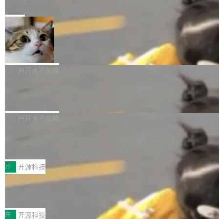
e” 和 Muse Spark 1.2 模型
mmit 之间的空隙里丢失了。 DeltaDB 要做的就
金额高达158.3亿美元，这一单项投入已经逼近
Meta 今天发布了两款 AI 产品：Muse Code，
是把这段空隙补上。 回退到任何一次编辑：Delt
微软同期总资本开支的四成。 与亚马逊、Alpha
一个在终端里运行的编程 agent；Muse Spark
局
aDB 捕获 commit 之间的每一次操作，...
bet、微软以及 Meta 等传统科技巨头相比，Spa
1.2，驱动这个 agent 的新模型。一句话概括：
ceXAI的资金消耗速度尤为引人瞩目。然而，支
美团开源 LoHoSearch，用知识图谱校
你可以用 curl -fsSL https://dev.meta.ai/install.
准 AI 能力认知
撑庞大支出的资金来源却呈现出截然不同的面
sh | bash 安装一个能在大项目里自动规划、写
机器出题的前提，是让机器拥有全局视野。整个
貌。数据显示，微软和 Meta 主要依托充沛的经
代码、验证结果的 AI 终端工具。 据介绍，Muse
构建流程可以分为四个环节：建图 → 控制难度
白开水不加糖
营现金流来覆盖资本开支，其资本支出覆盖率分
Code 是 Meta 的编程 agent 产品。它和市场上
→ 质量把关 → 数据概览。
别达到155% 和106%;而SpaceXAI的经营现金
腾讯开源 UCL-MPComm 通信库
已有的终端编程 agent 在设计理念上有几个明显
流仅能覆盖资本开支的12...
的差异点。 异步后台 agent：Muse Code 有一
腾讯网平团队宣布开源了 UCL-MPComm 通信库，并将作为trans
个主 agent 循环，外加一组后台 agent。这些后
port接入Mooncake TENT。该通信库针对AI Memory池化场景的
白开水不加糖
台 agent...
数据传输需求进行了深度优化，能够实现数据中心内大规模计算节
CoStrict入选工信部2025人工智能应用
点间多种内存类型的高性能通信。 UCL-MPComm将作为一种传输
典型案例
引擎接入Mooncake TENT，实现零拷贝传输性能提升30%、非零
近日，工信部科技司公示《2025人工智能应用典
拷贝传输性能最高提升5倍。UCL-MPComm底层基于自研UCL-En
型案例入选名单》，深信服“面向企业研发场景的
开
开源科技
gine通信引擎，后续腾讯网平将持续开源更多基于UCL-Engine的
开源 AI 编程平台 CoStrict 应用”凭借卓越的技术
高性能通信组件。 腾讯网平团队在UCL-MPComm中实现了一个独
深信服AI算力网关入选工信部人工智能
创新与落地成效成功入选。 全链路私有化部署，
应用典型案例！
立于业务线程的全局通信引擎（Engine），并实...
助力企业AI研发安全落地 当前，越来越多企业已
前不久，工业和信息化部正式发布《2025年人工
经开始引入 AI Coding 工具，通过调用公有云模
智能应用典型案例名单》，集中展示人工智能在
开
开源科技