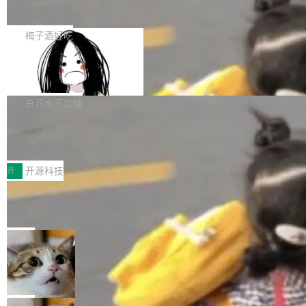
展开启新的篇章。
滞，过去三个月内没有任何条目完成更新，用户
如果你在 Spring Boot 里做过国际化，流程大概
提交的编辑请求也长期处于待处理状态。 Groki
是这样的：配 MessageSource 的 Bean、写 R
梅子酒好吃
pedia 于去年底上线，定位为由人工智能生成内
eloadableResourceBundleMessageSource、
容的百科平台，被马斯克视为传统众包百科网站
Apache Doris 4.1 全面增强 Iceberg：
声明 LocaleResolver、注册 LocaleChangeInt
支持 UPDATE、MERGE INTO 与 Iceb
维基百科的替代方案。Lawfare 调查发现，无论
erceptor…五六步之后才能看到第一行翻译文
Apache Doris 4.1 要补齐的，正是缺失的那一
erg V3
热门页面还是低关注度页面，均未出现近期更
本。 Solon 换了个方式。整个 i18n 模块围绕三
半。在已有查询能力的基础上，Doris 进一步支
白开水不加糖
新，相关问题并非局限于特定领域，而是在不同
个解析器、一个注解、一个工具类展开——没有
持了 UPDATE、DELETE、MERGE INTO 等数
主题和访问量页面中普遍存在。 调查人员最初认
XML、没有拦截器注册、没有样板配置。 资源
Testin XAgent：CIO智能测试落地指南
据修改操作、完整的表结构管理与分区演进，以
为，Grokipedia可能只是限...
文件的约定 把文件放到 resources/i18n/ 下： r
及 rewrite_data_files、expire_snapshots 等日
7月30日，TiD2026质量竞争力大会在北京中关
esources/i18n/messages.properties ...
常维护操作，并完整支持 Iceberg V3 格式。
村国家自主创新示范区会议中心开幕。本届大会
开
开源科技
由中关村智联软件服务业质量创新联盟主办，以
让非法状态不可表示：一篇关于 ADT
“智构可信·质创未来——AI原生时代的质量新范
的帖子在 Reddit 火了
式”为主题，直面AI从实验室走向规模化产业落地
有一种东西，一旦用过就回不去了。Alex Fedos
的核心质量命题。会上，《2026智能研发生产力
eev 管它叫"软件设计的基石"。 他说的东西不新
局
工具选型手册》发布，Testin云测的Testin XAge
鲜——代数数据类型（ADT），尤其是和类型
Cloudflare 开源内部企业 AI 平台 Clou
nt智能测试系统入选AI测试领域代表产品。对CI
（sum type）。但他说清楚了一件事：这不是类
dflare OS
O而言，这提示了一个转变：AI测试正在从效率
型系统的学术体操，是日常编码的思维方式。 文
Cloudflare 发布了一个开源项目 Cloudflare O
工具升级为企业的质量基础设施。 CIO面对的新
章从一个简单的例子切入。一个网站的深色主题
S。如果你只看官方博客，你会觉得这是又一
局