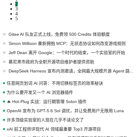
2
3
4
5
Gitee AI 队友正式上线，免费领 500 Credits 体验额度
Simon Willison 重新拥抱 MCP：无状态协议如何改变游戏规则
Jeff Dean 离开 Google：一个时代的结束，一个实验室的开始
慕尼黑市政府为全职开源项目维护者提供资助
DeepSeek Harness 宣布内测邀请，全网最大规模开源 Agent 路演现场诞生
任意网页划词 AI 问答：不用切换标签页的效率秘诀
为什么要开发又一个 AI 浏览器插件
🔥 Hot-Plug 实战：运行期管理 Solon 插件
OpenAI 宣布为 GPT-5.6 Sol 调优，并让免费用户无限用 Luna
许多顶级实验室的人现在几乎不读论文了
xAI 前工程师评现代 AI 领域最重要 Top3 开源项目