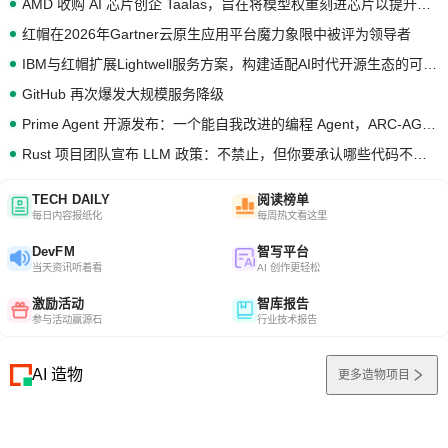
AMD 收购 AI 芯片创企 Taalas，旨在将模型权重刻进芯片以提升推理性能
红帽在2026年Gartner云原生应用平台魔力象限中被评为领导者
IBM与红帽扩展Lightwell服务方案，构建适配AI时代开源生态的可信基础设施
GitHub 再次爆发大规模服务降级
Prime Agent 开源发布：一个能自我改进的编程 Agent，ARC-AGI 3 超越人类专家基线
Rust 项目团队宣布 LLM 政策：不禁止，但你要承认哪些代码不是你写的
TECH DAILY
阅读榜单
每日内容报纸化
每周热文看这里
DevFM
智写平台
当天资讯听着看
AI 创作更轻松
激励活动
智库报告
参与活动赢源石
行业技术报告
AI 造物
更多造物项目