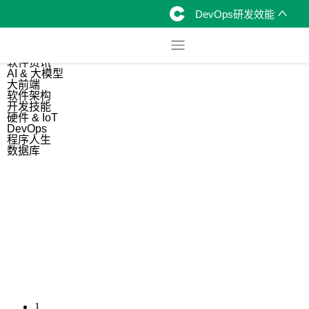
DevOps研发效能
综合
开源资讯
软件资讯
AI & 大模型
大前端
软件架构
开发技能
硬件 & IoT
DevOps
程序人生
数据库
1