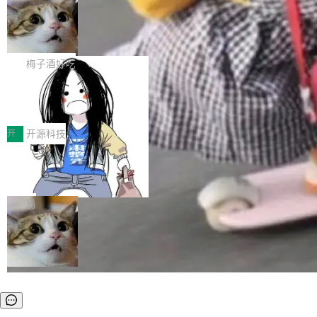
安全与合规要求。对于大多数普通研发场景，公
渐丰富，用户关注的重点也在发生变化：不只是
Gemini 的架构师。Google 首席科学家。 Jeff D
有云模型能够满足快速试用和效率提升的需求。
让AI用起来，还要进一步看清混合算力时代下，
🔥 SolonCode v2026.8.4 发布：界面
ean 在 Google 工作了 27 年后，宣布离职。 他
但对于金融、能源、医疗等对数据安全要求较...
字体可调、22 种语言、记忆搜索增强
Token花在哪里、算力是否被充分利用，以及持
不是一个人走。一同离开的还有 Sanjay Ghema
打开终端就能上岗的全中文编码智能体，这一轮
续增长的AI成本该如何优化。 深信服AI算力网关
wat（Google 员工编号 23，Jeff Dean 二十多
把「看得清、用母语、记得住」三件事一次补
梅子酒好吃
正是围绕这些实际问题，从Token治理和成本治
年的编程搭档，MapReduce 和 Bigtable 的共同
齐。 SolonCode 是什么 SolonCode 是杭州无
理两个方面，让用户的每一份算力都看得清、管
作者）、Quoc Le（Google 大脑核心成员，Se
让“代码语义理解”深度释放AI Coding
耳科技研发的企业级终端编码智能体——一位全
得住、用得稳、省得下、更安全！ 一、从现在开
价值潜能：华为云码道（CodeArts）
q2Seq 和 DocAI 的共同发明人）以及 Oriol Vin
中文驱动的数字员工，自主理解需求、规划步
一、代码仓深度理解技术的作用与价值 在软件工
始，Token使用一目...
代码仓技术解析
yals（Gemini 联合负责人，AlphaSta...
骤、编写代码。不挑模型、不挑平台，curl 一行
程实践中，代码仓是企业核心知识资产的主要载
开
开源科技
装完即用。 开源地址：Gitee · GitCode · GitHu
体。企业级代码仓库通常包含数十万乃至数百万
b 安装 支持 Java 8+（8~26）、macOS / Linu
一条“删库”命令跑 17 小时，算法工程
个文件，其规模远超单次模型调用可承载的上下
师删光 89TB 数据只为干私活
x / Windows / Harmony PC。 # macOS / Linu
文窗口。随着项目规模的持续扩张与代码历史的
最高人民检察院8月4日公布了一起案件：北京一
x / Harmony PC curl -fsSL https://solon.noea
不断累积，代码仓中的模块关系、接口契约、业
名90后算法工程师王某，为了给自己接的私活腾
局
r.org/solon...
务逻辑等关键信息往往分散于数十乃至数百个文
服务器空间，删光了公司AI游戏部门的全部核心
件之中，形成高度复杂的知识关联网络。传统的
数据。 王某2024年1月入职东城区某科技公司AI
代码检索手段（如关键词匹配、目录遍历）仅能
短剧部门，有互联网大厂背景。在公司内部架构
在语法层面完成文本定位，难以触及代码的语义
调整期间，部门三次通知全员将数据从A集群迁
内涵与结构关联，导致开发者使用代码智能体在
移到B集群，王某都回复了"收到"。 他没有迁移
理解大规模代码仓时面临显著"代码仓理解"瓶
数据。2024年9月3日下午4点，他使用此前登录