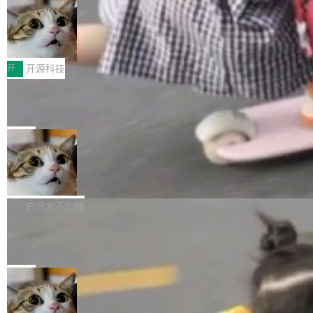
哪些组合有效，作者说，你得靠"文档、校验、或
有科技公司做的一样。只不过，实际上它不一
Workers 和 Durable Objects 的守护进程。 设
者部落知识"。 换个写法。Rust 的 enum，两个
样。这是 Sandstorm.io 的重制版，我十年前的
鲁大师7月新机性能/流畅/AI榜：vivo夺
计思路很直接：每个对象是一个独立的 SQLite
变体：Switchable...
性能、流畅双第一，三星Galaxy Z系列
那个创业公司。不同的是，这次它构建在 Cloudf
数据库，按名称寻址，复制到你自己的 S3 兼容
2026年7月的手机市场，由于存储等硬件成本暴
新折叠缺席
lare Workers 上——我花了九年时间搭建的平台
存储库里。节点之间只通过这个存储库协调——
增，手机厂商的日子也不好过啊，新机速度明显
开
开源科技
——并且深度集成了 AI。这基本上是我十年秘密
没有控制平面，没有共识协议。每个对象自带一
放缓，因此硝烟味淡了许多。新机参数规格除开
计划的顶峰。 十年前，Ken...
个小型数据库，应用天然按分片构建，单个数据
Zed 推出 DeltaDB，一个记录 commit
高价的三星折叠（三星Galaxy Z Fold8 Ultra / Z
之间所有操作的版本控制系统
库的竞争和爆炸半径问题在设计层面就被消除
Fold8 / Z Flip8）外，其余要么是中低端机器，
Zed 编辑器团队发布了新项目——DeltaDB，一
了。 闲置的 cell 会休眠到几乎不占资源。当 cel
例如iQOO Z11i、REDMI Note 17、REDMI No
个在 git commit 之间记录每一次编辑操作的版
局
l 迁移或唤醒时，新宿主从 S3 恢复 SQLite 数据
te 17 Pro、OPPO K15，要么是vivo X300 E这
本控制系统。目前处于 Early Access 阶段。 De
库继续执行。存储库是持久化的唯一真相...
样的次旗舰。 Galaxy Z Fold8 Ultra / Z Fold8 /
SpaceXAI 单季资本开支达 183 亿美元
ltaDB 的核心思路直接写在 landing page 最显
Z Flip8三款折叠屏新机均在7月22日发布，且全
眼的位置：「Software is made between com
根据风险投资人Tomer Tunguz 博客（VC 分
部搭载骁龙8 Elite Gen5 for Galaxy，它们本该
mits」——软件是在 commit 之间写出来的。git
析）披露的最新分析与第二季度业绩报告，Spac
白开水不加糖
是7月性...
只记录了你提交的最终状态，但真正的工作过程
eXAI在上个季度的总资本支出飙升至183.7亿美
——打字、删改、试错、agent 对话——都在 co
Meta 发布终端编程 Agent“Muse Cod
元。其中，绝大部分资金被直接用于 AI 领域，
e” 和 Muse Spark 1.2 模型
mmit 之间的空隙里丢失了。 DeltaDB 要做的就
金额高达158.3亿美元，这一单项投入已经逼近
Meta 今天发布了两款 AI 产品：Muse Code，
是把这段空隙补上。 回退到任何一次编辑：Delt
微软同期总资本开支的四成。 与亚马逊、Alpha
一个在终端里运行的编程 agent；Muse Spark
局
aDB 捕获 commit 之间的每一次操作，...
bet、微软以及 Meta 等传统科技巨头相比，Spa
1.2，驱动这个 agent 的新模型。一句话概括：
ceXAI的资金消耗速度尤为引人瞩目。然而，支
美团开源 LoHoSearch，用知识图谱校
你可以用 curl -fsSL https://dev.meta.ai/install.