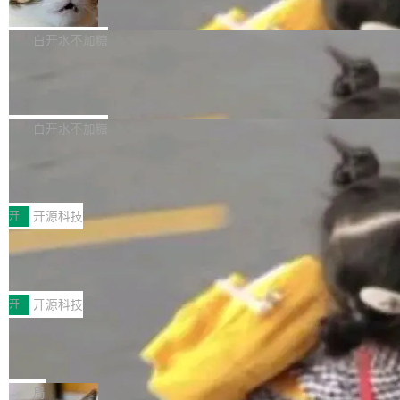
准 AI 能力认知
撑庞大支出的资金来源却呈现出截然不同的面
sh | bash 安装一个能在大项目里自动规划、写
机器出题的前提，是让机器拥有全局视野。整个
貌。数据显示，微软和 Meta 主要依托充沛的经
代码、验证结果的 AI 终端工具。 据介绍，Muse
构建流程可以分为四个环节：建图 → 控制难度
白开水不加糖
营现金流来覆盖资本开支，其资本支出覆盖率分
Code 是 Meta 的编程 agent 产品。它和市场上
→ 质量把关 → 数据概览。
别达到155% 和106%;而SpaceXAI的经营现金
已有的终端编程 agent 在设计理念上有几个明显
腾讯开源 UCL-MPComm 通信库
流仅能覆盖资本开支的12...
的差异点。 异步后台 agent：Muse Code 有一
腾讯网平团队宣布开源了 UCL-MPComm 通信
个主 agent 循环，外加一组后台 agent。这些后
库，并将作为transport接入Mooncake TENT。
白开水不加糖
台 agent...
该通信库针对AI Memory池化场景的数据传输需
CoStrict入选工信部2025人工智能应用
求进行了深度优化，能够实现数据中心内大规模
典型案例
计算节点间多种内存类型的高性能通信。 UCL-
近日，工信部科技司公示《2025人工智能应用典
MPComm将作为一种传输引擎接入Mooncake T
型案例入选名单》，深信服“面向企业研发场景的
开
开源科技
ENT，实现零拷贝传输性能提升30%、非零拷贝
开源 AI 编程平台 CoStrict 应用”凭借卓越的技术
深信服AI算力网关入选工信部人工智能
传输性能最高提升5倍。UCL-MPComm底层基
创新与落地成效成功入选。 全链路私有化部署，
应用典型案例！
于自研UCL-Engine通信引擎，后续腾讯网平将
助力企业AI研发安全落地 当前，越来越多企业已
前不久，工业和信息化部正式发布《2025年人工
持续开源更多基于UCL-Engine的高性能通信组
经开始引入 AI Coding 工具，通过调用公有云模
智能应用典型案例名单》，集中展示人工智能在
开
开源科技
件。 腾讯网平团队在UCL-MPComm中实现了一
型或企业内部部署模型提升研发效率。但随着 AI
各领域的应用成果，覆盖技术底座、行业赋能、
个独立于业务线程的全局通信引擎（Engine），
Coding 从个人辅助工具逐步走向团队级、组织
Jeff Dean 离开 Google：一个时代的结
产品应用、支撑保障、专题等五大方向。深信服
并实...
束，一个实验室的开始
级应用，企业在规模化落地过程中，对安全性、
AI算力网关（AI创新平台）成功入选！ 随着各行
Google 员工编号 20。MapReduce 作者之一。
可控性和代码质量提出了更高要求。 首先是数据
各业的Agent走向规模化建设，算力构成形态逐
Bigtable 作者之一。TensorFlow 的作者之一。
局