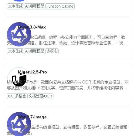
高并发、轻量化任务，适合日常对话、内容创作、基础 RAG、批量
文本生成
AI 编程模型
Function Calling
文案处理等普惠刚需场景。
Qwen3.8-Max
2.4万亿参数MoE旗舰，编程与办公能力全面跃升，可自主编程十数
天交付完整项目。胜任法律、金融、设计等数百种专业任务，一次对
话端到端交付生产级成果。原生视觉理解贯穿规划、执行与验证全流
文本生成
AI 编程模型
多模态
程，支持超长文档与长视频的深度语义解析。长程任务中自主规划与
闭环迭代，持续进化。
MinerU2.5-Pro
MinerU2.5-Pro是一款面向复杂文档解析与 OCR 场景的专业模型，能
够从图片和文档中识别文字、理解页面布局，并将非结构化内容转换
为便于存储、检索和二次处理的结构化结果。
8K
多语言
文档处理/OCR
Wan2.7-Image
万相 2.7 图像生成与编辑模型，支持组图、多图参考、交互式编辑和
最高 2K 输出。