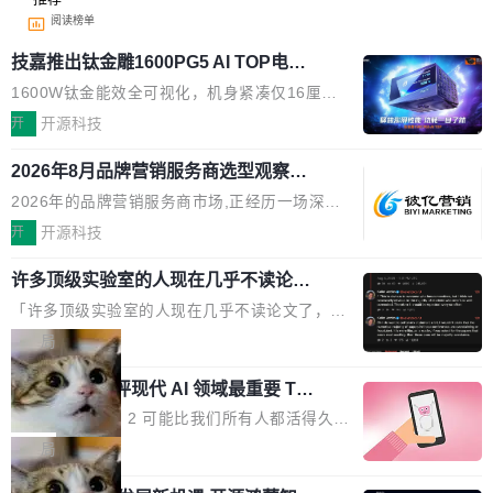
阅读榜单
技嘉推出钛金雕1600PG5 AI TOP电
源：为发烧级主机与本地AI算力打造旗
1600W钛金能效全可视化，机身紧凑仅16厘米
舰供电方案
继2026台北电脑展首度亮相后，技嘉科技近日正
开
开源科技
式发布钛金雕1600PG5 AI TOP电源。这款高端
2026年8月品牌营销服务商选型观察：
电源专为发烧级DIY主机与本地AI算力平台打
从流量思维到品牌资产思维的范式转移
造，整机长度仅16厘米，提供1600W额定功率
2026年的品牌营销服务商市场,正经历一场深刻
与80PLUS钛金能效；支持ATX 3.1与PCIe 5.1
的价值重构。全球全案品牌代理机构市场从2025
开
开源科技
规范，结合服务器级元件、完善供电线材与内置
年的83.1亿美元增长至2026年的86.6亿美元,年
实时LCD监控屏，可充分满足当下高阶PC主机
许多顶级实验室的人现在几乎不读论文
复合增长率达5.44%,预计2032年将突破120亿美
了
的严苛使用需求。 澎湃功率，紧凑机身 钛金雕1
元。数字广告与公共关系相关服务市场更是从20
「许多顶级实验室的人现在几乎不读论文了，而
600PG5 AI TOP具备强悍输出功率，同时实现
25年的8463亿美元扩张至2026年的8763亿美
且他们认为 ICLR/ICML/NeurIPS 充斥着大量过
局
机身尺寸大幅精简。整机长度仅16厘米，属于同
元。数字的背后是一个清晰的事实——品牌对专
度宣传和欺诈。」 OpenAI 研究员 Keller Jorda
功率段机身尺寸十分紧凑的1600W电源产品。小
业化营销服务的需求从未如此迫切。 但市场扩容
xAI 前工程师评现代 AI 领域最重要 Top
n 这条推文引发了广泛讨论。他不是在说风凉
巧机身有效提升市面主流标准A...
3 开源项目
的同时,服务商的竞争逻辑正在改变。2026年Top
话，他是说出了一个圈内人尽皆知但很少公开捅
Flash Attention 2 可能比我们所有人都活得久。
Agency年度合辑的观察指出,“产品”这个离消费
破的事实。 Jordan 随后补充了一句软化声明：
这句话不是来自某个技术博客，而是出自 Hieu
局
者最近的载体,在整个品牌营销层面的权重显著变
「我不认为这些会议上大部分论文都在过度宣传
Pham 的一条推文。Hieu Pham 是谁？他是 xAI
高了。全域营销服务商的竞争正在从规模转向深