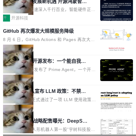
或造假。问题是，作为读者，如果你筛选出那些
共商智能硬件发展新机遇 开源鸿蒙智能
的早期工程师之一，在 Grok 训练基础设施团队
度,案例厚度、全域覆盖、多线协同...
硬件开发者日杭州站即将举行
看起来最令人兴奋的论文，那它们大部分都是过
工作过。近日他在 X 上发了一条帖子，列出了他
随着万物智联加速深入千行百业，智能硬件正从
度宣传的。」 这才是真正的痛点。不是所有论文
认为现代 AI 领域最重要的三个开源项目。 第一
单点设备迈向智能化、网联化、协同化发展。作
开
开源科技
都有问题，是最吸引眼球的那批论文最有问题。
个名字毫无悬念：Flash Attention 2。 Hieu 的
为面向全场景、跨终端的分布式操作系统，开源
他引用的帖子来自 Mathew Shen，一位 ICLR 2
理由很具体。FA 系列不需要解释，但 FA2 是他
GitHub 再次爆发大规模服务降级
鸿蒙通过统一技术底座和分布式能力，为不同类
026 的读者：「看了篇 ...
认为最重要的一个——复杂度恰到好处，刚好能
型智能设备的开发、连接与互联提供关键支撑，
8 月 6 日，GitHub Actions 和 Pages 再次大规
驱动你去学 CuTe，但还没被那些"邪恶的" Hopp
也为产业链企业探索产品创新与商业增长打开新
模服务降级，Actions 完全不可用超过 5 小时，
局
er++ 优化所淹没，足够容易修改和适配。 更关
的空间。 8月14日，开源鸿蒙智能硬件开发者日
webhook 停发，连自托管 runner 也因调度层故
键的是 FA2 的持久性...
（OHDD：OpenHarmony Hardware Develope
Prime Agent 开源发布：一个能自我改
障无法工作。Pages、Copilot code review、C
进的编程 Agent，ARC-AGI 3 超越人类
r Day）将在杭州启航。活动面向智能硬件产业
opilot coding agent 全部受影响。从检测到完全
Prime Intellect 发布了 Prime Agent，一个开源
专家基线
链企业和开发者，邀请行业专家与资深技术顾
恢复，大约 12 小时。 这是 2026 年 8 月的第六
的编程 Agent Harness，核心设计围绕两个抽
局
问，围绕开源鸿蒙技术能力、设备适配、芯片适
起事故，其中四起与 AI/Copilot 服务相关。 Git
象：Recursive Language Model（RLM）和 C
配、功耗与稳定性调优、兼容性测评及统一互联
Hub 员工 kdaigle 在 HN 讨论中贴出了一组数
Rust 项目团队宣布 LLM 政策：不禁
ontinual Harness。在 ARC-AGI 3 基准测试
等内容展开系统讲解和实战交流，帮助企业进一
止，但你要承认哪些代码不是你写的
据：2025 年全年 10 亿次 commit。现在，每周
上，Prime Agent + Opus 5 的组合达到了 95.
Rust 语言项目正式通过了一项 LLM 使用政策，
步了解开源鸿蒙在智能...
2.75 亿次，全年预计 140 亿次。GitHub...
5% RHAE Best@1，超过了 ARC 报告的人类专
覆盖 rust-lang/rust 单一仓库的代码贡献。这不
局
家基线 95.4%。 不是又一个 coding agent 包装
是项目级别的官方立场，目前由五个团队采纳，
宇树科技 IPO 战略配售曝光：DeepSe
器 Prime Agent 的架构和市面上大多数 coding
但它可能是主流开源项目中关于 AI 辅助贡献最
ek 获配 93.3 万股，锁定 36 个月
agent 有本质区别。大多数 agent harness 的设
细致的一份规则。 政策的核心只有一句话：LLM
8月6日晚间，“人形机器人第一股”宇树科技股份
计是基于早期模型的能力—...