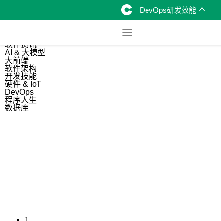
DevOps研发效能
综合
开源资讯
软件资讯
AI & 大模型
大前端
软件架构
开发技能
硬件 & IoT
DevOps
程序人生
数据库
1