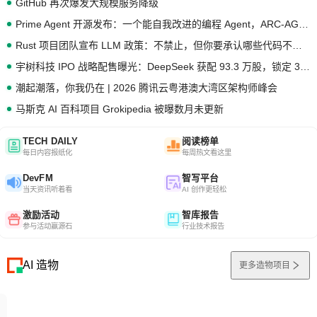
GitHub 再次爆发大规模服务降级
Prime Agent 开源发布：一个能自我改进的编程 Agent，ARC-AGI 3 超越人类专家基线
Rust 项目团队宣布 LLM 政策：不禁止，但你要承认哪些代码不是你写的
宇树科技 IPO 战略配售曝光：DeepSeek 获配 93.3 万股，锁定 36 个月
潮起潮落，你我仍在 | 2026 腾讯云粤港澳大湾区架构师峰会
马斯克 AI 百科项目 Grokipedia 被曝数月未更新
TECH DAILY
阅读榜单
每日内容报纸化
每周热文看这里
DevFM
智写平台
当天资讯听着看
AI 创作更轻松
激励活动
智库报告
参与活动赢源石
行业技术报告
AI 造物
更多造物项目