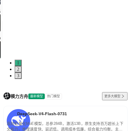
1
2
3
模力方舟
最新模型
热门模型
更多大模型
DeepSeek-V4-Flash-0731
高效轻量化MoE模型，总参284B，激活13B，原生支持百万超长上下
文能力。推理速度快、延迟低、调用成本低廉，综合能力均衡，主打