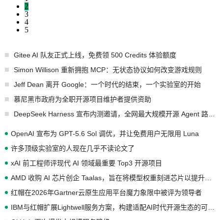
2
3
4
5
Gitee AI 队友正式上线，免费领 500 Credits 体验额度
Simon Willison 重新拥抱 MCP：无状态协议如何改变游戏规则
Jeff Dean 离开 Google：一个时代的结束，一个实验室的开始
慕尼黑市政府为全职开源项目维护者提供资助
DeepSeek Harness 宣布内测邀请，全网最大规模开源 Agent 路演现场诞生
OpenAI 宣布为 GPT-5.6 Sol 调优，并让免费用户无限用 Luna
许多顶级实验室的人现在几乎不读论文了
xAI 前工程师评现代 AI 领域最重要 Top3 开源项目
AMD 收购 AI 芯片创企 Taalas，旨在将模型权重刻进芯片以提升推理性能
红帽在2026年Gartner云原生应用平台魔力象限中被评为领导者
IBM与红帽扩展Lightwell服务方案，构建适配AI时代开源生态的可信基础设施