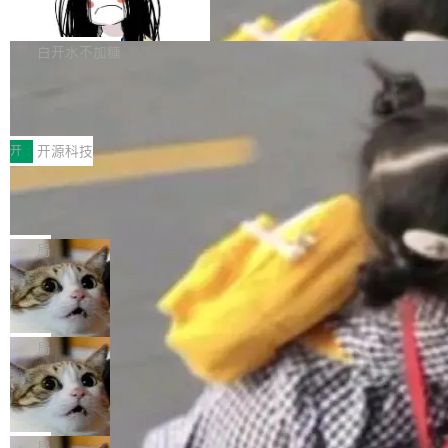
支持 UPDATE、MERGE INTO 与 Iceb
维基百科的替代方案。Lawfare 调查发现，无论
erceptor…五六步之后才能看到第一行翻译文
Apache Doris 4.1 要补齐的，正是缺失的那一
erg V3
热门页面还是低关注度页面，均未出现近期更
本。 Solon 换了个方式。整个 i18n 模块围绕三
半。在已有查询能力的基础上，Doris 进一步支
白开水不加糖
新，相关问题并非局限于特定领域，而是在不同
个解析器、一个注解、一个工具类展开——没有
持了 UPDATE、DELETE、MERGE INTO 等数
主题和访问量页面中普遍存在。 调查人员最初认
XML、没有拦截器注册、没有样板配置。 资源
Testin XAgent：CIO智能测试落地指南
据修改操作、完整的表结构管理与分区演进，以
为，Grokipedia可能只是限...
文件的约定 把文件放到 resources/i18n/ 下： r
及 rewrite_data_files、expire_snapshots 等日
7月30日，TiD2026质量竞争力大会在北京中关
esources/i18n/messages.properties ...
常维护操作，并完整支持 Iceberg V3 格式。
村国家自主创新示范区会议中心开幕。本届大会
开
开源科技
由中关村智联软件服务业质量创新联盟主办，以
让非法状态不可表示：一篇关于 ADT
“智构可信·质创未来——AI原生时代的质量新范
的帖子在 Reddit 火了
式”为主题，直面AI从实验室走向规模化产业落地
有一种东西，一旦用过就回不去了。Alex Fedos
的核心质量命题。会上，《2026智能研发生产力
eev 管它叫"软件设计的基石"。 他说的东西不新
局
工具选型手册》发布，Testin云测的Testin XAge
鲜——代数数据类型（ADT），尤其是和类型
Cloudflare 开源内部企业 AI 平台 Clou
nt智能测试系统入选AI测试领域代表产品。对CI
（sum type）。但他说清楚了一件事：这不是类
dflare OS
O而言，这提示了一个转变：AI测试正在从效率
型系统的学术体操，是日常编码的思维方式。 文
Cloudflare 发布了一个开源项目 Cloudflare O
工具升级为企业的质量基础设施。 CIO面对的新
章从一个简单的例子切入。一个网站的深色主题
S。如果你只看官方博客，你会觉得这是又一
局
现实 过去两年，CIO们的焦虑清单上多了两项：
设置，如果用布尔值 + 可空字段来表示——bool
个"AI 知识库 + 聊天机器人"——每个大厂都在
一是如何让大模型和智能体应用安全地从PoC走
Deno 团队开源 Celld，可自托管的分
ean 表示是否可切换，nullable 的默认模式、浅
做，没什么新鲜的。 但 Kenton Varda 在 Twitte
向生产，二是如何让测试团队跟得上AI应用...
布式 Durable Objects
色方案、深色方案——会产生大量无意义的组
r 上把事情说清楚了： 今天我们发布了 Cloudfla
Ryan Dahl 领导的 Deno 团队推出了最新开源项
合。方案缺了、配置冲突了、全 null 了。要知道
re OS，一个带连接器的聊天机器人，跟其他所
目 Celld，一个能在自己机器上运行 Cloudflare
局