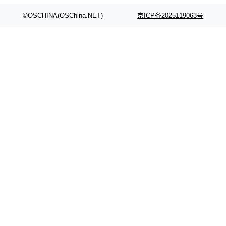
颈。 代码仓深度理解服务（以下简称" CodeBas
的账号密码进入A集群，输入了一条被程序员圈
e深度理解服务"）是华为云码道（CodeA...
称为"删库跑路"的命令——最高管理员权限、无
©OSCHINA(OSChina.NET)
京ICP备2025119063号
需确认、强制递归删除。17个小时后，运维人员
发现异常并中止进程时，89TB数据已经没了。
删掉的是AI游戏部门的全部开发文件，包括公司
自研的多个文生3D和...