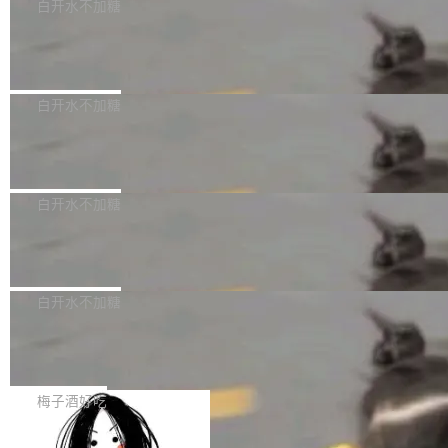
可以用来分析、提炼、审阅、建议，但不能用来
有限公司披露IPO发行价格及战略配售结果，杭
白开水不加糖
创作。 具体来说，LLM 生成的代码可以提交，
州深度求索人工智能基础技术研究有限公司（De
Docker 29.7.2 发布
但必须满足五个条件：预先安排、非关键、高质
epSeek）获配93.3399万股，按150.8元/股发行
量、充分测试、充分审查，并且必须披露。LLM
价格计算，认购金额约1.41亿元，股份锁定期为
Docker 29.7.2 现已发布，具体更新内容如下：
不得生成涉及安全性的关键变更，除非作者本身
36个月。 公告显示，本次宇树科技战略配售对
Bug fixes and enhancements 修复多次传递同
白开水不加糖
就是领域专家。即使如此，政策也"强烈不建
象主要包括长期投资机构、与公司业务具有战略
一环境变量时，docker service create和docker
议"这么做。 对于不披露的情况，审核者可以直
合作关系或长期合作愿景的大型企业、科创板保
Apache Fluss 毕业成为顶级项目
service update会发生 panic 的问题。docker/cl
接关闭 PR，无需解释。 政策作者 Jynn Ne...
荐人跟投子公司，以及公司高级管理人员和核心
i#7145 修复了 Docker Engine 29.7.0 中引入的
今年 7 月，Apache Fluss 的毕业提案在 Apach
员工参与设立的专项资产管理计划。其中，Dee
一个回归问题，该问题导致拉取镜像时会拒绝包
e 孵化器项目管理委员会（IPMC）投票中获得
白开水不加糖
pSeek作为与宇树科技具备战略合作关系的企
含绝对 hardlink 目标的镜像（此类镜像由某些镜
全票通过，随后获 Apache 软件基金会董事会批
业，获配股份数量占本次发行数量的2.31%。 除
像构建工具生成）。moby/moby#53305 修复了
马斯克 AI 百科项目 Grokipedia 被曝数
准。今天，Apache 软件基金会正式宣布 Apach
DeepSeek外，腾讯旗下上海启善投资有限公司
月未更新
Docker Engine 29.7.0 中引入的一个回归问
e Fluss 孵化毕业，成为 Apache 顶级项目（TL
埃隆·马斯克推出的AI百科项目 Grokipedia 被曝
获配9...
题，该问题可能导致在旧版 Linux 内核...
P）！这一里程碑不仅标志着 Fluss 迈入新的发
长期停止内容更新，未能实现其作为“AI版维基百
白开水不加糖
展阶段，也将进一步推动流式存储、实时湖仓与
科”替代品的目标。 据 Lawfare 最新调查，自今
AI 数据基础加速融合，为实时数据基础设施的发
Solon I18n：三种解析器，零样板代码
年4月以来，Grokipedia 页面更新功能基本停
展开启新的篇章。
滞，过去三个月内没有任何条目完成更新，用户
如果你在 Spring Boot 里做过国际化，流程大概
提交的编辑请求也长期处于待处理状态。 Groki
是这样的：配 MessageSource 的 Bean、写 R
梅子酒好吃
pedia 于去年底上线，定位为由人工智能生成内
eloadableResourceBundleMessageSource、
容的百科平台，被马斯克视为传统众包百科网站
Apache Doris 4.1 全面增强 Iceberg：
声明 LocaleResolver、注册 LocaleChangeInt