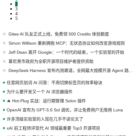
2
3
4
5
Gitee AI 队友正式上线，免费领 500 Credits 体验额度
Simon Willison 重新拥抱 MCP：无状态协议如何改变游戏规则
Jeff Dean 离开 Google：一个时代的结束，一个实验室的开始
慕尼黑市政府为全职开源项目维护者提供资助
DeepSeek Harness 宣布内测邀请，全网最大规模开源 Agent 路演现场诞生
任意网页划词 AI 问答：不用切换标签页的效率秘诀
为什么要开发又一个 AI 浏览器插件
🔥 Hot-Plug 实战：运行期管理 Solon 插件
OpenAI 宣布为 GPT-5.6 Sol 调优，并让免费用户无限用 Luna
许多顶级实验室的人现在几乎不读论文了
xAI 前工程师评现代 AI 领域最重要 Top3 开源项目