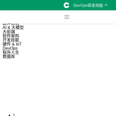
DevOps研发效能
综合
开源资讯
软件资讯
AI & 大模型
大前端
软件架构
开发技能
硬件 & IoT
DevOps
程序人生
数据库
1