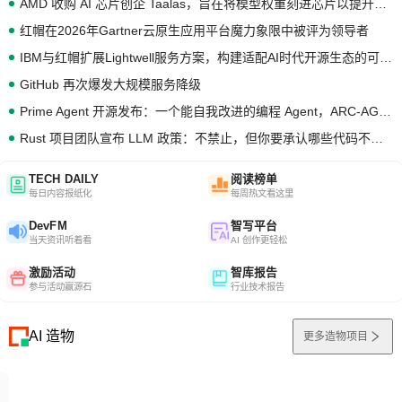
AMD 收购 AI 芯片创企 Taalas，旨在将模型权重刻进芯片以提升推理性能
红帽在2026年Gartner云原生应用平台魔力象限中被评为领导者
IBM与红帽扩展Lightwell服务方案，构建适配AI时代开源生态的可信基础设施
GitHub 再次爆发大规模服务降级
Prime Agent 开源发布：一个能自我改进的编程 Agent，ARC-AGI 3 超越人类专家基线
Rust 项目团队宣布 LLM 政策：不禁止，但你要承认哪些代码不是你写的
TECH DAILY
阅读榜单
每日内容报纸化
每周热文看这里
DevFM
智写平台
当天资讯听着看
AI 创作更轻松
激励活动
智库报告
参与活动赢源石
行业技术报告
AI 造物
更多造物项目