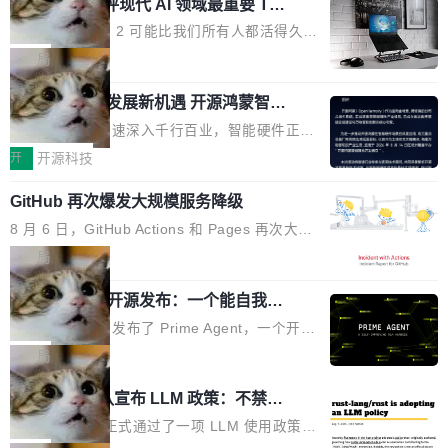
业化营销服务的需求从未如此迫切。 但市场扩容
xAI 前工程师评现代 AI 领域最重要 Top
n 这条推文引发了广泛讨论。他不是在说风凉
巧机身有效提升市面主流标准A...
3 开源项目
的同时,服务商的竞争逻辑正在改变。2026年Top
话，他是说出了一个圈内人尽皆知但很少公开捅
Flash Attention 2 可能比我们所有人都活得久。
Agency年度合辑的观察指出,“产品”这个离消费
破的事实。 Jordan 随后补充了一句软化声明：
这句话不是来自某个技术博客，而是出自 Hieu
局
者最近的载体,在整个品牌营销层面的权重显著变
「我不认为这些会议上大部分论文都在过度宣传
Pham 的一条推文。Hieu Pham 是谁？他是 xAI
高了。全域营销服务商的竞争正在从规模转向深
或造假。问题是，作为读者，如果你筛选出那些
共商智能硬件发展新机遇 开源鸿蒙智能
的早期工程师之一，在 Grok 训练基础设施团队
度,案例厚度、全域覆盖、多线协同...
硬件开发者日杭州站即将举行
看起来最令人兴奋的论文，那它们大部分都是过
工作过。近日他在 X 上发了一条帖子，列出了他
随着万物智联加速深入千行百业，智能硬件正从
度宣传的。」 这才是真正的痛点。不是所有论文
认为现代 AI 领域最重要的三个开源项目。 第一
单点设备迈向智能化、网联化、协同化发展。作
开
开源科技
都有问题，是最吸引眼球的那批论文最有问题。
个名字毫无悬念：Flash Attention 2。 Hieu 的
为面向全场景、跨终端的分布式操作系统，开源
他引用的帖子来自 Mathew Shen，一位 ICLR 2
理由很具体。FA 系列不需要解释，但 FA2 是他
GitHub 再次爆发大规模服务降级
鸿蒙通过统一技术底座和分布式能力，为不同类
026 的读者：「看了篇 ...
认为最重要的一个——复杂度恰到好处，刚好能
型智能设备的开发、连接与互联提供关键支撑，
8 月 6 日，GitHub Actions 和 Pages 再次大规
驱动你去学 CuTe，但还没被那些"邪恶的" Hopp
也为产业链企业探索产品创新与商业增长打开新
模服务降级，Actions 完全不可用超过 5 小时，
局
er++ 优化所淹没，足够容易修改和适配。 更关
的空间。 8月14日，开源鸿蒙智能硬件开发者日
webhook 停发，连自托管 runner 也因调度层故
键的是 FA2 的持久性...
（OHDD：OpenHarmony Hardware Develope
Prime Agent 开源发布：一个能自我改
障无法工作。Pages、Copilot code review、C
进的编程 Agent，ARC-AGI 3 超越人类
r Day）将在杭州启航。活动面向智能硬件产业
opilot coding agent 全部受影响。从检测到完全
Prime Intellect 发布了 Prime Agent，一个开源
专家基线
链企业和开发者，邀请行业专家与资深技术顾
恢复，大约 12 小时。 这是 2026 年 8 月的第六
的编程 Agent Harness，核心设计围绕两个抽
局
问，围绕开源鸿蒙技术能力、设备适配、芯片适
起事故，其中四起与 AI/Copilot 服务相关。 Git
象：Recursive Language Model（RLM）和 C
配、功耗与稳定性调优、兼容性测评及统一互联
Rust 项目团队宣布 LLM 政策：不禁
Hub 员工 kdaigle 在 HN 讨论中贴出了一组数
ontinual Harness。在 ARC-AGI 3 基准测试
等内容展开系统讲解和实战交流，帮助企业进一
止，但你要承认哪些代码不是你写的
据：2025 年全年 10 亿次 commit。现在，每周
上，Prime Agent + Opus 5 的组合达到了 95.
Rust 语言项目正式通过了一项 LLM 使用政策，
步了解开源鸿蒙在智能...
2.75 亿次，全年预计 140 亿次。GitHub...