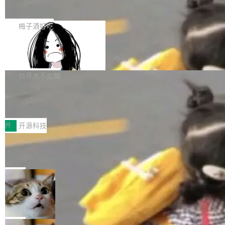
展开启新的篇章。
滞，过去三个月内没有任何条目完成更新，用户
如果你在 Spring Boot 里做过国际化，流程大概
提交的编辑请求也长期处于待处理状态。 Groki
是这样的：配 MessageSource 的 Bean、写 R
梅子酒好吃
pedia 于去年底上线，定位为由人工智能生成内
eloadableResourceBundleMessageSource、
容的百科平台，被马斯克视为传统众包百科网站
Apache Doris 4.1 全面增强 Iceberg：
声明 LocaleResolver、注册 LocaleChangeInt
支持 UPDATE、MERGE INTO 与 Iceb
维基百科的替代方案。Lawfare 调查发现，无论
erceptor…五六步之后才能看到第一行翻译文
Apache Doris 4.1 要补齐的，正是缺失的那一
erg V3
热门页面还是低关注度页面，均未出现近期更
本。 Solon 换了个方式。整个 i18n 模块围绕三
半。在已有查询能力的基础上，Doris 进一步支
白开水不加糖
新，相关问题并非局限于特定领域，而是在不同
个解析器、一个注解、一个工具类展开——没有
持了 UPDATE、DELETE、MERGE INTO 等数
主题和访问量页面中普遍存在。 调查人员最初认
XML、没有拦截器注册、没有样板配置。 资源
Testin XAgent：CIO智能测试落地指南
据修改操作、完整的表结构管理与分区演进，以
为，Grokipedia可能只是限...
文件的约定 把文件放到 resources/i18n/ 下： r
及 rewrite_data_files、expire_snapshots 等日
7月30日，TiD2026质量竞争力大会在北京中关
esources/i18n/messages.properties ...
常维护操作，并完整支持 Iceberg V3 格式。
村国家自主创新示范区会议中心开幕。本届大会
开
开源科技
由中关村智联软件服务业质量创新联盟主办，以
让非法状态不可表示：一篇关于 ADT
“智构可信·质创未来——AI原生时代的质量新范
的帖子在 Reddit 火了
式”为主题，直面AI从实验室走向规模化产业落地
有一种东西，一旦用过就回不去了。Alex Fedos
的核心质量命题。会上，《2026智能研发生产力
eev 管它叫"软件设计的基石"。 他说的东西不新
局
工具选型手册》发布，Testin云测的Testin XAge
鲜——代数数据类型（ADT），尤其是和类型
Cloudflare 开源内部企业 AI 平台 Clou
nt智能测试系统入选AI测试领域代表产品。对CI
（sum type）。但他说清楚了一件事：这不是类
dflare OS
O而言，这提示了一个转变：AI测试正在从效率
型系统的学术体操，是日常编码的思维方式。 文
Cloudflare 发布了一个开源项目 Cloudflare O
工具升级为企业的质量基础设施。 CIO面对的新
章从一个简单的例子切入。一个网站的深色主题
S。如果你只看官方博客，你会觉得这是又一
局