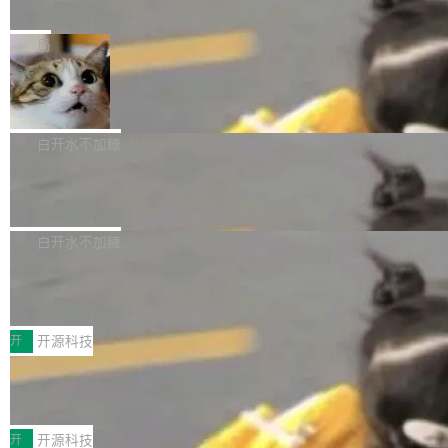
e” 和 Muse Spark 1.2 模型
mmit 之间的空隙里丢失了。 DeltaDB 要做的就
金额高达158.3亿美元，这一单项投入已经逼近
Meta 今天发布了两款 AI 产品：Muse Code，
是把这段空隙补上。 回退到任何一次编辑：Delt
微软同期总资本开支的四成。 与亚马逊、Alpha
一个在终端里运行的编程 agent；Muse Spark
局
aDB 捕获 commit 之间的每一次操作，...
bet、微软以及 Meta 等传统科技巨头相比，Spa
1.2，驱动这个 agent 的新模型。一句话概括：
ceXAI的资金消耗速度尤为引人瞩目。然而，支
美团开源 LoHoSearch，用知识图谱校
你可以用 curl -fsSL https://dev.meta.ai/install.
准 AI 能力认知
撑庞大支出的资金来源却呈现出截然不同的面
sh | bash 安装一个能在大项目里自动规划、写
机器出题的前提，是让机器拥有全局视野。整个
貌。数据显示，微软和 Meta 主要依托充沛的经
代码、验证结果的 AI 终端工具。 据介绍，Muse
构建流程可以分为四个环节：建图 → 控制难度
白开水不加糖
营现金流来覆盖资本开支，其资本支出覆盖率分
Code 是 Meta 的编程 agent 产品。它和市场上
→ 质量把关 → 数据概览。
别达到155% 和106%;而SpaceXAI的经营现金
腾讯开源 UCL-MPComm 通信库
已有的终端编程 agent 在设计理念上有几个明显
流仅能覆盖资本开支的12...
的差异点。 异步后台 agent：Muse Code 有一
腾讯网平团队宣布开源了 UCL-MPComm 通信
个主 agent 循环，外加一组后台 agent。这些后
库，并将作为transport接入Mooncake TENT。
白开水不加糖
台 agent...
该通信库针对AI Memory池化场景的数据传输需
CoStrict入选工信部2025人工智能应用
求进行了深度优化，能够实现数据中心内大规模
典型案例
计算节点间多种内存类型的高性能通信。 UCL-
近日，工信部科技司公示《2025人工智能应用典
MPComm将作为一种传输引擎接入Mooncake T
型案例入选名单》，深信服“面向企业研发场景的
开
开源科技
ENT，实现零拷贝传输性能提升30%、非零拷贝
开源 AI 编程平台 CoStrict 应用”凭借卓越的技术
传输性能最高提升5倍。UCL-MPComm底层基
深信服AI算力网关入选工信部人工智能
创新与落地成效成功入选。 全链路私有化部署，
应用典型案例！
于自研UCL-Engine通信引擎，后续腾讯网平将
助力企业AI研发安全落地 当前，越来越多企业已
前不久，工业和信息化部正式发布《2025年人工
持续开源更多基于UCL-Engine的高性能通信组
经开始引入 AI Coding 工具，通过调用公有云模
智能应用典型案例名单》，集中展示人工智能在
开
开源科技