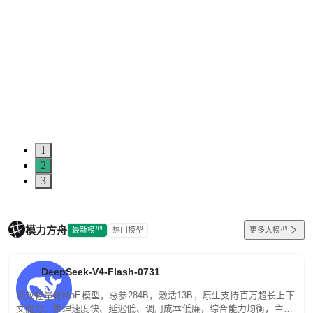
1
2
3
模力方舟
最新模型
热门模型
更多大模型
DeepSeek-V4-Flash-0731
高效轻量化MoE模型，总参284B，激活13B，原生支持百万超长上下
文能力。推理速度快、延迟低、调用成本低廉，综合能力均衡，主打