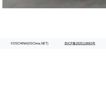
代码检索手段（如关键词匹配、目录遍历）仅能
在语法层面完成文本定位，难以触及代码的语义
内涵与结构关联，导致开发者使用代码智能体在
理解大规模代码仓时面临显著"代码仓理解"瓶
颈。 代码仓深度理解服务（以下简称" CodeBas
e深度理解服务"）是华为云码道（CodeA...
©OSCHINA(OSChina.NET)
京ICP备2025119063号