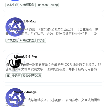
高并发、轻量化任务，适合日常对话、内容创作、基础 RAG、批量
文本生成
AI 编程模型
Function Calling
文案处理等普惠刚需场景。
Qwen3.8-Max
2.4万亿参数MoE旗舰，编程与办公能力全面跃升，可自主编程十数
天交付完整项目。胜任法律、金融、设计等数百种专业任务，一次对
话端到端交付生产级成果。原生视觉理解贯穿规划、执行与验证全流
文本生成
AI 编程模型
多模态
程，支持超长文档与长视频的深度语义解析。长程任务中自主规划与
闭环迭代，持续进化。
MinerU2.5-Pro
MinerU2.5-Pro是一款面向复杂文档解析与 OCR 场景的专业模型，能
够从图片和文档中识别文字、理解页面布局，并将非结构化内容转换
为便于存储、检索和二次处理的结构化结果。
8K
多语言
文档处理/OCR
Wan2.7-Image
万相 2.7 图像生成与编辑模型，支持组图、多图参考、交互式编辑和
最高 2K 输出。