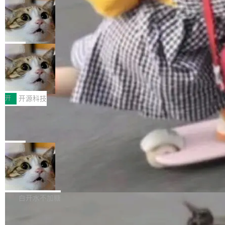
现实 过去两年，CIO们的焦虑清单上多了两项：
设置，如果用布尔值 + 可空字段来表示——bool
个"AI 知识库 + 聊天机器人"——每个大厂都在
一是如何让大模型和智能体应用安全地从PoC走
ean 表示是否可切换，nullable 的默认模式、浅
Deno 团队开源 Celld，可自托管的分
做，没什么新鲜的。 但 Kenton Varda 在 Twitte
向生产，二是如何让测试团队跟得上AI应用...
布式 Durable Objects
色方案、深色方案——会产生大量无意义的组
r 上把事情说清楚了： 今天我们发布了 Cloudfla
Ryan Dahl 领导的 Deno 团队推出了最新开源项
合。方案缺了、配置冲突了、全 null 了。要知道
re OS，一个带连接器的聊天机器人，跟其他所
目 Celld，一个能在自己机器上运行 Cloudflare
局
哪些组合有效，作者说，你得靠"文档、校验、或
有科技公司做的一样。只不过，实际上它不一
Workers 和 Durable Objects 的守护进程。 设
者部落知识"。 换个写法。Rust 的 enum，两个
样。这是 Sandstorm.io 的重制版，我十年前的
鲁大师7月新机性能/流畅/AI榜：vivo夺
计思路很直接：每个对象是一个独立的 SQLite
变体：Switchable...
性能、流畅双第一，三星Galaxy Z系列
那个创业公司。不同的是，这次它构建在 Cloudf
数据库，按名称寻址，复制到你自己的 S3 兼容
2026年7月的手机市场，由于存储等硬件成本暴
新折叠缺席
lare Workers 上——我花了九年时间搭建的平台
存储库里。节点之间只通过这个存储库协调——
增，手机厂商的日子也不好过啊，新机速度明显
开
开源科技
——并且深度集成了 AI。这基本上是我十年秘密
没有控制平面，没有共识协议。每个对象自带一
放缓，因此硝烟味淡了许多。新机参数规格除开
计划的顶峰。 十年前，Ken...
个小型数据库，应用天然按分片构建，单个数据
Zed 推出 DeltaDB，一个记录 commit
高价的三星折叠（三星Galaxy Z Fold8 Ultra / Z
之间所有操作的版本控制系统
库的竞争和爆炸半径问题在设计层面就被消除
Fold8 / Z Flip8）外，其余要么是中低端机器，
Zed 编辑器团队发布了新项目——DeltaDB，一
了。 闲置的 cell 会休眠到几乎不占资源。当 cel
例如iQOO Z11i、REDMI Note 17、REDMI No
个在 git commit 之间记录每一次编辑操作的版
局
l 迁移或唤醒时，新宿主从 S3 恢复 SQLite 数据
te 17 Pro、OPPO K15，要么是vivo X300 E这
本控制系统。目前处于 Early Access 阶段。 De
库继续执行。存储库是持久化的唯一真相...
样的次旗舰。 Galaxy Z Fold8 Ultra / Z Fold8 /
SpaceXAI 单季资本开支达 183 亿美元
ltaDB 的核心思路直接写在 landing page 最显
Z Flip8三款折叠屏新机均在7月22日发布，且全
眼的位置：「Software is made between com
根据风险投资人Tomer Tunguz 博客（VC 分
部搭载骁龙8 Elite Gen5 for Galaxy，它们本该
mits」——软件是在 commit 之间写出来的。git
析）披露的最新分析与第二季度业绩报告，Spac
白开水不加糖
是7月性...
只记录了你提交的最终状态，但真正的工作过程
eXAI在上个季度的总资本支出飙升至183.7亿美
——打字、删改、试错、agent 对话——都在 co
Meta 发布终端编程 Agent“Muse Cod
元。其中，绝大部分资金被直接用于 AI 领域，