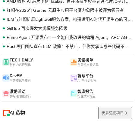
AMD 收购 AI 芯片创企 Taalas，旨在将模型权重刻进芯片以提升推理性能
红帽在2026年Gartner云原生应用平台魔力象限中被评为领导者
IBM与红帽扩展Lightwell服务方案，构建适配AI时代开源生态的可信基础设施
GitHub 再次爆发大规模服务降级
Prime Agent 开源发布：一个能自我改进的编程 Agent，ARC-AGI 3 超越人类专家基线
Rust 项目团队宣布 LLM 政策：不禁止，但你要承认哪些代码不是你写的
TECH DAILY
阅读榜单
每日内容报纸化
每周热文看这里
DevFM
智写平台
当天资讯听着看
AI 创作更轻松
激励活动
智库报告
参与活动赢源石
行业技术报告
AI 造物
更多造物项目