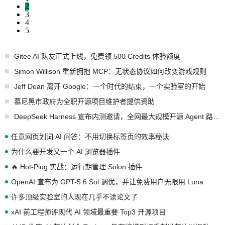
2
3
4
5
Gitee AI 队友正式上线，免费领 500 Credits 体验额度
Simon Willison 重新拥抱 MCP：无状态协议如何改变游戏规则
Jeff Dean 离开 Google：一个时代的结束，一个实验室的开始
慕尼黑市政府为全职开源项目维护者提供资助
DeepSeek Harness 宣布内测邀请，全网最大规模开源 Agent 路演现场诞生
任意网页划词 AI 问答：不用切换标签页的效率秘诀
为什么要开发又一个 AI 浏览器插件
🔥 Hot-Plug 实战：运行期管理 Solon 插件
OpenAI 宣布为 GPT-5.6 Sol 调优，并让免费用户无限用 Luna
许多顶级实验室的人现在几乎不读论文了
xAI 前工程师评现代 AI 领域最重要 Top3 开源项目