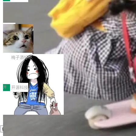
件。 腾讯网平团队在UCL-MPComm中实现了一
型或企业内部部署模型提升研发效率。但随着 AI
各领域的应用成果，覆盖技术底座、行业赋能、
个独立于业务线程的全局通信引擎（Engine），
Coding 从个人辅助工具逐步走向团队级、组织
Jeff Dean 离开 Google：一个时代的结
产品应用、支撑保障、专题等五大方向。深信服
并实...
束，一个实验室的开始
级应用，企业在规模化落地过程中，对安全性、
AI算力网关（AI创新平台）成功入选！ 随着各行
Google 员工编号 20。MapReduce 作者之一。
可控性和代码质量提出了更高要求。 首先是数据
各业的Agent走向规模化建设，算力构成形态逐
Bigtable 作者之一。TensorFlow 的作者之一。
局
安全与合规要求。对于大多数普通研发场景，公
渐丰富，用户关注的重点也在发生变化：不只是
Gemini 的架构师。Google 首席科学家。 Jeff D
有云模型能够满足快速试用和效率提升的需求。
让AI用起来，还要进一步看清混合算力时代下，
🔥 SolonCode v2026.8.4 发布：界面
ean 在 Google 工作了 27 年后，宣布离职。 他
但对于金融、能源、医疗等对数据安全要求较...
字体可调、22 种语言、记忆搜索增强
Token花在哪里、算力是否被充分利用，以及持
不是一个人走。一同离开的还有 Sanjay Ghema
打开终端就能上岗的全中文编码智能体，这一轮
续增长的AI成本该如何优化。 深信服AI算力网关
wat（Google 员工编号 23，Jeff Dean 二十多
把「看得清、用母语、记得住」三件事一次补
梅子酒好吃
正是围绕这些实际问题，从Token治理和成本治
年的编程搭档，MapReduce 和 Bigtable 的共同
齐。 SolonCode 是什么 SolonCode 是杭州无
理两个方面，让用户的每一份算力都看得清、管
作者）、Quoc Le（Google 大脑核心成员，Se
让“代码语义理解”深度释放AI Coding
耳科技研发的企业级终端编码智能体——一位全
得住、用得稳、省得下、更安全！ 一、从现在开
价值潜能：华为云码道（CodeArts）
q2Seq 和 DocAI 的共同发明人）以及 Oriol Vin
中文驱动的数字员工，自主理解需求、规划步
一、代码仓深度理解技术的作用与价值 在软件工
始，Token使用一目...
代码仓技术解析
yals（Gemini 联合负责人，AlphaSta...
骤、编写代码。不挑模型、不挑平台，curl 一行
程实践中，代码仓是企业核心知识资产的主要载
开
开源科技
装完即用。 开源地址：Gitee · GitCode · GitHu
体。企业级代码仓库通常包含数十万乃至数百万
b 安装 支持 Java 8+（8~26）、macOS / Linu
个文件，其规模远超单次模型调用可承载的上下
x / Windows / Harmony PC。 # macOS / Linu
文窗口。随着项目规模的持续扩张与代码历史的
x / Harmony PC curl -fsSL https://solon.noea
不断累积，代码仓中的模块关系、接口契约、业
r.org/solon...
务逻辑等关键信息往往分散于数十乃至数百个文
件之中，形成高度复杂的知识关联网络。传统的