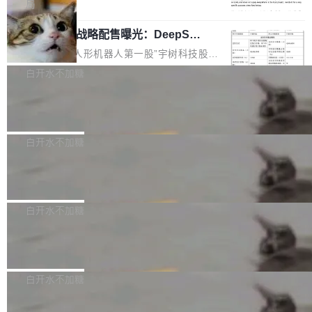
5% RHAE Best@1，超过了 ARC 报告的人类专
覆盖 rust-lang/rust 单一仓库的代码贡献。这不
局
家基线 95.4%。 不是又一个 coding agent 包装
是项目级别的官方立场，目前由五个团队采纳，
宇树科技 IPO 战略配售曝光：DeepSe
器 Prime Agent 的架构和市面上大多数 coding
但它可能是主流开源项目中关于 AI 辅助贡献最
ek 获配 93.3 万股，锁定 36 个月
agent 有本质区别。大多数 agent harness 的设
细致的一份规则。 政策的核心只有一句话：LLM
8月6日晚间，“人形机器人第一股”宇树科技股份
计是基于早期模型的能力—...
可以用来分析、提炼、审阅、建议，但不能用来
有限公司披露IPO发行价格及战略配售结果，杭
白开水不加糖
创作。 具体来说，LLM 生成的代码可以提交，
州深度求索人工智能基础技术研究有限公司（De
但必须满足五个条件：预先安排、非关键、高质
Docker 29.7.2 发布
epSeek）获配93.3399万股，按150.8元/股发行
量、充分测试、充分审查，并且必须披露。LLM
价格计算，认购金额约1.41亿元，股份锁定期为
Docker 29.7.2 现已发布，具体更新内容如下：
不得生成涉及安全性的关键变更，除非作者本身
36个月。 公告显示，本次宇树科技战略配售对
Bug fixes and enhancements 修复多次传递同
白开水不加糖
就是领域专家。即使如此，政策也"强烈不建
象主要包括长期投资机构、与公司业务具有战略
一环境变量时，docker service create和docker
议"这么做。 对于不披露的情况，审核者可以直
合作关系或长期合作愿景的大型企业、科创板保
Apache Fluss 毕业成为顶级项目
service update会发生 panic 的问题。docker/cl
接关闭 PR，无需解释。 政策作者 Jynn Ne...
荐人跟投子公司，以及公司高级管理人员和核心
i#7145 修复了 Docker Engine 29.7.0 中引入的
今年 7 月，Apache Fluss 的毕业提案在 Apach
员工参与设立的专项资产管理计划。其中，Dee
一个回归问题，该问题导致拉取镜像时会拒绝包
e 孵化器项目管理委员会（IPMC）投票中获得
白开水不加糖
pSeek作为与宇树科技具备战略合作关系的企
含绝对 hardlink 目标的镜像（此类镜像由某些镜
全票通过，随后获 Apache 软件基金会董事会批
业，获配股份数量占本次发行数量的2.31%。 除
像构建工具生成）。moby/moby#53305 修复了
马斯克 AI 百科项目 Grokipedia 被曝数
准。今天，Apache 软件基金会正式宣布 Apach
DeepSeek外，腾讯旗下上海启善投资有限公司
月未更新
Docker Engine 29.7.0 中引入的一个回归问
e Fluss 孵化毕业，成为 Apache 顶级项目（TL
埃隆·马斯克推出的AI百科项目 Grokipedia 被曝
获配9...
题，该问题可能导致在旧版 Linux 内核...
P）！这一里程碑不仅标志着 Fluss 迈入新的发
长期停止内容更新，未能实现其作为“AI版维基百
白开水不加糖
展阶段，也将进一步推动流式存储、实时湖仓与
科”替代品的目标。 据 Lawfare 最新调查，自今
AI 数据基础加速融合，为实时数据基础设施的发
Solon I18n：三种解析器，零样板代码
年4月以来，Grokipedia 页面更新功能基本停