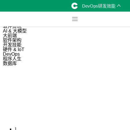
DevOps研发效能
综合
开源资讯
软件资讯
AI & 大模型
大前端
软件架构
开发技能
硬件 & IoT
DevOps
程序人生
数据库
1