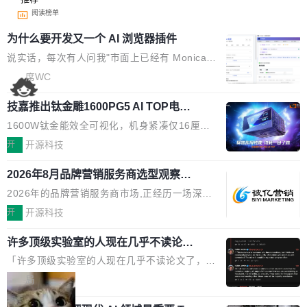
阅读榜单
为什么要开发又一个 AI 浏览器插件
说实话，每次有人问我"市面上已经有 Monica、
Sider、Copilot for Chrome 这些 AI 浏览器插件
席WC
了，你为什么还要再做一个"，我都觉得这个问题
技嘉推出钛金雕1600PG5 AI TOP电
问得好。 因为我自己也是从用户变成开发者的。
源：为发烧级主机与本地AI算力打造旗
现有产品的天花板 我用过不少 AI 浏览器插件。
1600W钛金能效全可视化，机身紧凑仅16厘米
舰供电方案
刚开始觉得都挺好——选中一段文字，弹出解
继2026台北电脑展首度亮相后，技嘉科技近日正
开
开源科技
释；写邮件时帮你润色；看英文网页给你翻译摘
式发布钛金雕1600PG5 AI TOP电源。这款高端
要。但用久了你会发现，它们本质上都是同一类
2026年8月品牌营销服务商选型观察：
电源专为发烧级DIY主机与本地AI算力平台打
从流量思维到品牌资产思维的范式转移
东西：一个带网页上下文的聊天框。 它们能读取
造，整机长度仅16厘米，提供1600W额定功率
2026年的品牌营销服务商市场,正经历一场深刻
页面的文本，然后把文本丢给大模型，再返回一
与80PLUS钛金能效；支持ATX 3.1与PCIe 5.1
的价值重构。全球全案品牌代理机构市场从2025
开
开源科技
段回答。仅此而已。 这当然有用，但总觉得差点
规范，结合服务器级元件、完善供电线材与内置
年的83.1亿美元增长至2026年的86.6亿美元,年
意思。比如我在一个后台管理系统里，需要填50
实时LCD监控屏，可充分满足当下高阶PC主机
许多顶级实验室的人现在几乎不读论文
复合增长率达5.44%,预计2032年将突破120亿美
个表单字段，每个字段还有联动逻辑；比如我
了
的严苛使用需求。 澎湃功率，紧凑机身 钛金雕1
元。数字广告与公共关系相关服务市场更是从20
「许多顶级实验室的人现在几乎不读论文了，而
想...
600PG5 AI TOP具备强悍输出功率，同时实现
25年的8463亿美元扩张至2026年的8763亿美
且他们认为 ICLR/ICML/NeurIPS 充斥着大量过
局
机身尺寸大幅精简。整机长度仅16厘米，属于同
元。数字的背后是一个清晰的事实——品牌对专
度宣传和欺诈。」 OpenAI 研究员 Keller Jorda
功率段机身尺寸十分紧凑的1600W电源产品。小