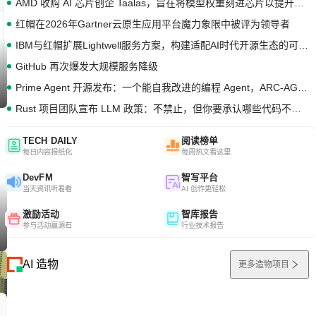
AMD 收购 AI 芯片创企 Taalas，旨在将模型权重刻进芯片以提升推理性能
红帽在2026年Gartner云原生应用平台魔力象限中被评为领导者
IBM与红帽扩展Lightwell服务方案，构建适配AI时代开源生态的可信基础设施
GitHub 再次爆发大规模服务降级
Prime Agent 开源发布：一个能自我改进的编程 Agent，ARC-AGI 3 超越人类专家基线
Rust 项目团队宣布 LLM 政策：不禁止，但你要承认哪些代码不是你写的
TECH DAILY
阅读榜单
每日内容报纸化
每周热文看这里
DevFM
智写平台
当天资讯听着看
AI 创作更轻松
激励活动
智库报告
参与活动赢源石
行业技术报告
AI 造物
更多造物项目