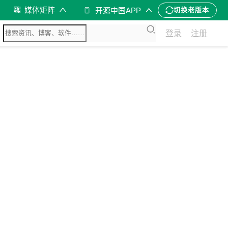
媒体矩阵
开源中国APP
切换老版本
登录
注册