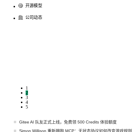
开源模型
公司动态
1
2
3
4
5
Gitee AI 队友正式上线，免费领 500 Credits 体验额度
Simon Willison 重新拥抱 MCP：无状态协议如何改变游戏规则