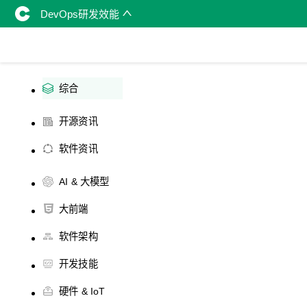
DevOps研发效能
综合
开源资讯
软件资讯
AI & 大模型
大前端
软件架构
开发技能
硬件 & IoT