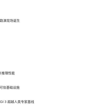
nt 路演现场诞生
提升推理性能
态的可信基础设施
AGI 3 超越人类专家基线