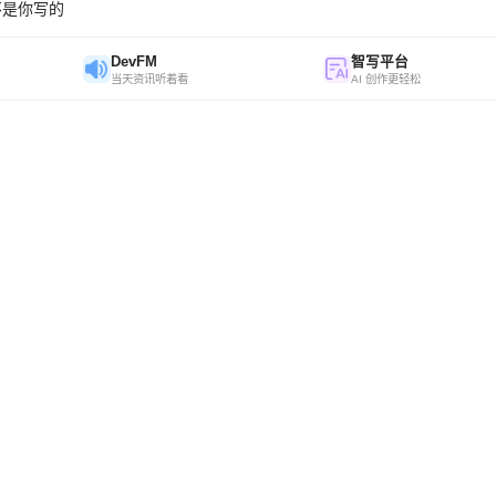
不是你写的
DevFM
智写平台
当天资讯听着看
AI 创作更轻松