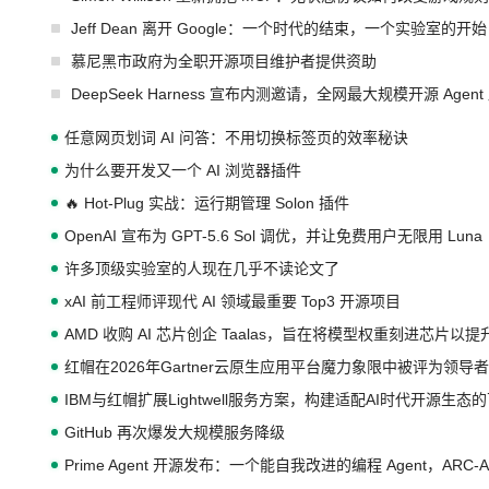
Jeff Dean 离开 Google：一个时代的结束，一个实验室的开始
慕尼黑市政府为全职开源项目维护者提供资助
DeepSeek Harness 宣布内测邀请，全网最大规模开源 Age
任意网页划词 AI 问答：不用切换标签页的效率秘诀
为什么要开发又一个 AI 浏览器插件
🔥 Hot-Plug 实战：运行期管理 Solon 插件
OpenAI 宣布为 GPT-5.6 Sol 调优，并让免费用户无限用 Luna
许多顶级实验室的人现在几乎不读论文了
xAI 前工程师评现代 AI 领域最重要 Top3 开源项目
AMD 收购 AI 芯片创企 Taalas，旨在将模型权重刻进芯片以
红帽在2026年Gartner云原生应用平台魔力象限中被评为领导者
IBM与红帽扩展Lightwell服务方案，构建适配AI时代开源生
GitHub 再次爆发大规模服务降级
Prime Agent 开源发布：一个能自我改进的编程 Agent，ARC-