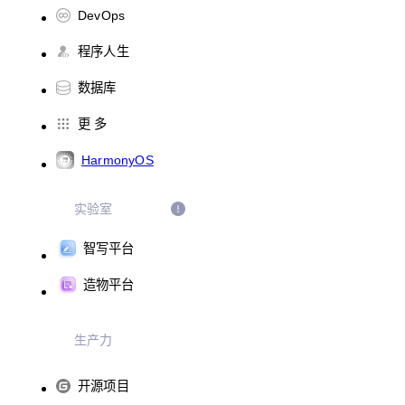
DevOps
程序人生
数据库
更 多
HarmonyOS
实验室
智写平台
造物平台
生产力
开源项目