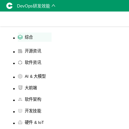
DevOps研发效能
综合
开源资讯
软件资讯
AI & 大模型
大前端
软件架构
开发技能
硬件 & IoT