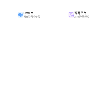
DevFM
智写平台
当天资讯听着看
AI 创作更轻松