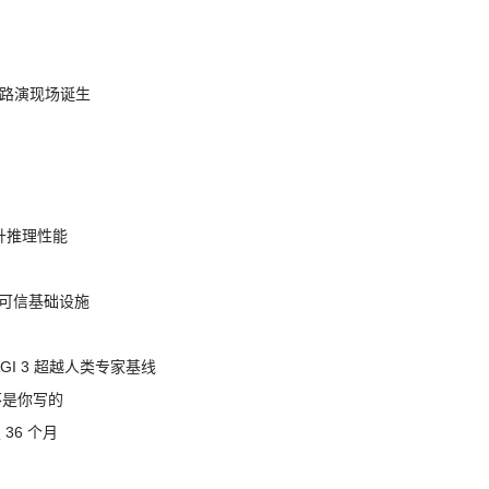
nt 路演现场诞生
提升推理性能
态的可信基础设施
AGI 3 超越人类专家基线
不是你写的
 36 个月