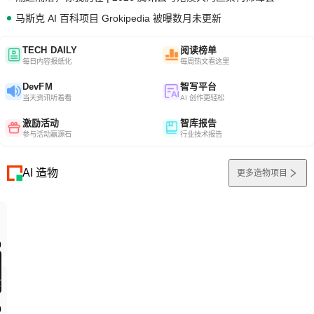
马斯克 AI 百科项目 Grokipedia 被曝数月未更新
TECH DAILY
阅读榜单
每日内容报纸化
每周热文看这里
DevFM
智写平台
当天资讯听着看
AI 创作更轻松
激励活动
智库报告
参与活动赢源石
行业技术报告
AI 造物
更多造物项目
0
0