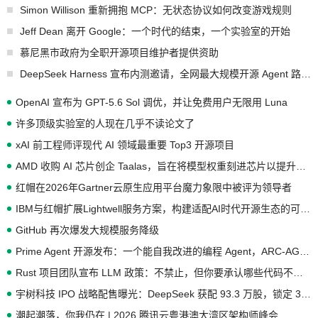
Simon Willison 重新拥抱 MCP：无状态协议如何改变游戏规则
Jeff Dean 离开 Google：一个时代的结束，一个实验室的开始
慕尼黑市政府为全职开源项目维护者提供资助
DeepSeek Harness 宣布内测邀请，全网最大规模开源 Agent 路演现场诞生
OpenAI 宣布为 GPT-5.6 Sol 调优，并让免费用户无限用 Luna
许多顶级实验室的人现在几乎不读论文了
xAI 前工程师评现代 AI 领域最重要 Top3 开源项目
AMD 收购 AI 芯片创企 Taalas，旨在将模型权重刻进芯片以提升推理性能
红帽在2026年Gartner云原生应用平台魔力象限中被评为领导者
IBM与红帽扩展Lightwell服务方案，构建适配AI时代开源生态的可信基础设施
GitHub 再次爆发大规模服务降级
Prime Agent 开源发布：一个能自我改进的编程 Agent，ARC-AGI 3 超越人类专家基线
Rust 项目团队宣布 LLM 政策：不禁止，但你要承认哪些代码不是你写的
宇树科技 IPO 战略配售曝光：DeepSeek 获配 93.3 万股，锁定 36 个月
潮起潮落，你我仍在 | 2026 腾讯云粤港澳大湾区架构师峰会