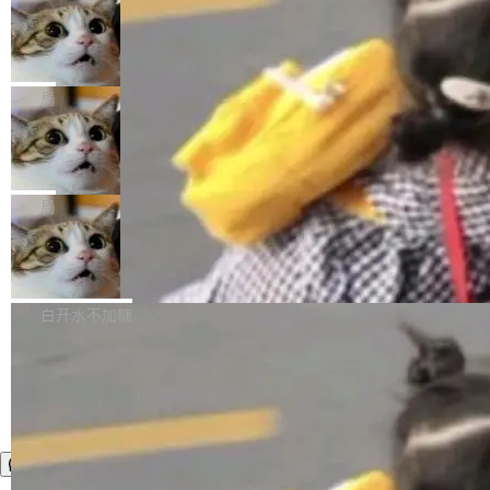
年。FFmpeg 社区最终选择用一个大版本的名
列表的数据匹配 —— 一项常规的数据处理任
没有拐弯抹角。他说中国正在赢得 AI 竞赛，而
字，留下了这份纪念。 雷霄骅曾是中国传媒大学
务，最终却产生了 180 万美元的账单，实际支出
当 AI agent 把源码变成了最好的扩展系
且按目前的速度，中国 AI 工具预计在今年底或
数字电视技术方向的博士生，长期从事视频、音
统，开发者工具必须开源
超出原定预算 860%。 更令人意外的是，该项目
2027 年就能追上美国前沿实验室的水平。 Dela
五年前，David Crawshaw 问过很多软件工程师
频技...
最终并未成功落地，而高额算力消耗持续运行长
ngue 把原因归结为一件事：开放协作。中国的
一个问题：你写过什么给自己用的程序？答案几
局
达 5 个月，公司直到财务对账时才察觉异常。这
AI 开发者在一个共享和协作的生态里加速迭代，
乎都是没有。工程师们整天用别人写的程序写程
意味着一个无人看管的 AI 程序，在近半年时间
而美国模型厂商在"闭门造车"。他的原话是 "buil
DeepSeek Harness 宣布内测邀请，全
序给别人用。偶尔有人自己写个博客系统、智能
里日夜不停地"烧钱"。 复盘显示，...
网最大规模开源 Agent 路演现场诞生
ding in silos"——各自为战，互不通气。 这个判
家居控制、家庭实验室，都算稀奇事。 Crawsh
一条内测招募帖，发出去的时候大概没人想到它
断从他嘴里说出来分量不同。Hugging Face 是
aw 是 Shelley 的作者，一个开源 AI coding age
会变成一场开源 Agent 生态的路演。 8月1日，
局
全球最大的开源 AI 平台，上面跑着上百万个模
nt。他最近在博客上写了一篇文章，核心论点很
DeepSeek Harness 团队负责人崔添翼（tiany
型。谁在开源赛道上领先，...
简单：开发者工具必须开源。 理由不是传统的自
商汤 SenseNova U1.5-Lite-Preview
i）在 X 上发帖： 「如果你是 Agent Harness 相
开源
由软件情怀，而是一个跟 AI agent 直接相关的
关开源项目的开发者，希望参加 DeepSeek Har
商汤科技宣布面向社区开源轻量级统一多模态模
技术判断。 两行 prompt 就能个性化任何软件 C
ness 的内测，可以回复或私信联系我。请附上
型的预览版本 SenseNova U1.5-Lite-Preview。
白开水不加糖
rawshaw 给出了两个 prompt。 第一个： "下载
GitHub id 以及开源代表作。」 DeepSeek 曾在
公告称，SenseNova U1.5-Lite-Preview并非简
某个软件的源码，在本地构建。修改 agent ...
官方招聘信息中写过一条简洁有力的公式：Mod
单的模型规模升级，而是基于 SenseNova U1
el + Harness = Agent。模型负责理解和推理，
的一次系统性迭代，不仅在同一架构中贯通视觉
Harness 负责把能力落到真实环境中——调用工
理解、推理、生成与编辑，还仅以 8B-MoT 的轻
具、读写文件、管理上下文、处理错误、完成闭
量大小，将能力推进到4K、更精细的真实质感、
环。崔添翼招人的标...
更复杂的视觉控制和可持续迭代编辑。 相比 U