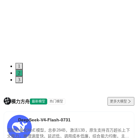
1
2
3
模力方舟
最新模型
热门模型
更多大模型
DeepSeek-V4-Flash-0731
高效轻量化MoE模型，总参284B，激活13B，原生支持百万超长上下
文能力。推理速度快、延迟低、调用成本低廉，综合能力均衡，主打