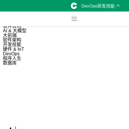
DevOps研发效能
综合
开源资讯
软件资讯
AI & 大模型
大前端
软件架构
开发技能
硬件 & IoT
DevOps
程序人生
数据库
1