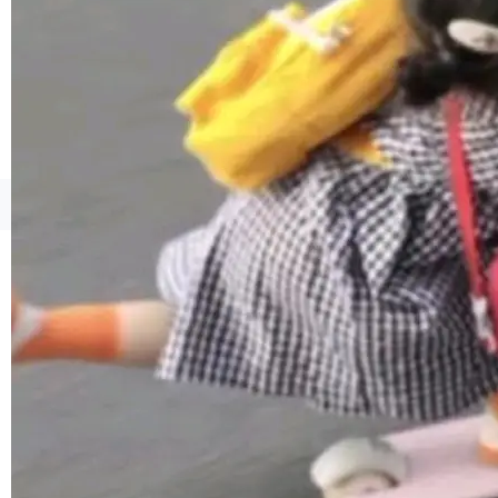
1，U1.5-Lite-Preview 在以下方向上带来了显著
提升： 原生支持4K图像生成； 更精细的局部纹
理、细节与真实世界质感； 更准确的中英文文字
生成与复杂版式组织； 更稳定的图...
©OSCHINA(OSChina.NET)
京ICP备2025119063号