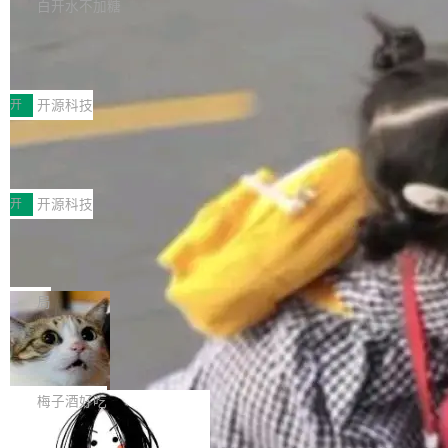
库，并将作为transport接入Mooncake TENT。
白开水不加糖
台 agent...
该通信库针对AI Memory池化场景的数据传输需
CoStrict入选工信部2025人工智能应用
求进行了深度优化，能够实现数据中心内大规模
典型案例
计算节点间多种内存类型的高性能通信。 UCL-
近日，工信部科技司公示《2025人工智能应用典
MPComm将作为一种传输引擎接入Mooncake T
型案例入选名单》，深信服“面向企业研发场景的
开
开源科技
ENT，实现零拷贝传输性能提升30%、非零拷贝
开源 AI 编程平台 CoStrict 应用”凭借卓越的技术
传输性能最高提升5倍。UCL-MPComm底层基
深信服AI算力网关入选工信部人工智能
创新与落地成效成功入选。 全链路私有化部署，
应用典型案例！
于自研UCL-Engine通信引擎，后续腾讯网平将
助力企业AI研发安全落地 当前，越来越多企业已
前不久，工业和信息化部正式发布《2025年人工
持续开源更多基于UCL-Engine的高性能通信组
经开始引入 AI Coding 工具，通过调用公有云模
智能应用典型案例名单》，集中展示人工智能在
开
开源科技
件。 腾讯网平团队在UCL-MPComm中实现了一
型或企业内部部署模型提升研发效率。但随着 AI
各领域的应用成果，覆盖技术底座、行业赋能、
个独立于业务线程的全局通信引擎（Engine），
Coding 从个人辅助工具逐步走向团队级、组织
Jeff Dean 离开 Google：一个时代的结
产品应用、支撑保障、专题等五大方向。深信服
并实...
束，一个实验室的开始
级应用，企业在规模化落地过程中，对安全性、
AI算力网关（AI创新平台）成功入选！ 随着各行
Google 员工编号 20。MapReduce 作者之一。
可控性和代码质量提出了更高要求。 首先是数据
各业的Agent走向规模化建设，算力构成形态逐
Bigtable 作者之一。TensorFlow 的作者之一。
局
安全与合规要求。对于大多数普通研发场景，公
渐丰富，用户关注的重点也在发生变化：不只是
Gemini 的架构师。Google 首席科学家。 Jeff D
有云模型能够满足快速试用和效率提升的需求。
让AI用起来，还要进一步看清混合算力时代下，
🔥 SolonCode v2026.8.4 发布：界面
ean 在 Google 工作了 27 年后，宣布离职。 他
但对于金融、能源、医疗等对数据安全要求较...
字体可调、22 种语言、记忆搜索增强
Token花在哪里、算力是否被充分利用，以及持
不是一个人走。一同离开的还有 Sanjay Ghema
打开终端就能上岗的全中文编码智能体，这一轮
续增长的AI成本该如何优化。 深信服AI算力网关
wat（Google 员工编号 23，Jeff Dean 二十多
把「看得清、用母语、记得住」三件事一次补
梅子酒好吃
正是围绕这些实际问题，从Token治理和成本治
年的编程搭档，MapReduce 和 Bigtable 的共同
齐。 SolonCode 是什么 SolonCode 是杭州无
理两个方面，让用户的每一份算力都看得清、管
作者）、Quoc Le（Google 大脑核心成员，Se
让“代码语义理解”深度释放AI Coding
耳科技研发的企业级终端编码智能体——一位全