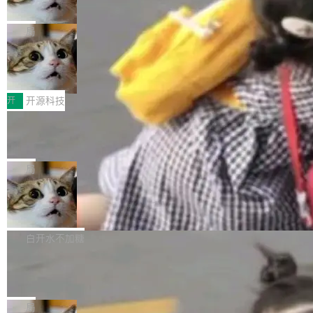
诉讼，称“Apple is getting this wron
（<a href="https://bugzilla.mozilla.org/show_
orkers 跑了十年 Isolate。用 CEO Matthew Pri
上个月，苹果一纸诉状把 OpenAI 告上法庭，指
g”
bug.cgi?id=204...
nce 的话说：「我们一生都在用 Isolate 运行代
控其挖角苹果前员工并窃取商业秘密。苹果的诉
局
码，而 AI Agent 不需要容器，它们需要的是 Iso
状把 OpenAI 描述成一个系统性地从前东家挖
late。」 容器为什么不合适 容器的问题在于启动
HUAWEI MatePad Edge上架WorkBu
人、套取机密信息的对手。 OpenAI 没发律师
ddy鸿蒙PC版，说话就能干活的AI办公
和销毁都太重了。一个 Agent 要执行的任务可能
函，也没选择庭外沉默。它在官网贴了一篇博
全能AI工作台WorkBuddy鸿蒙PC版上架HUAWE
搭子
只需要几毫秒的 CPU 时间，但容器从冷启动到
文，标题只有六个字：Apple is getting this wro
I MatePad Edge应用市场，直接下载即可使
开
开源科技
就绪要花数秒。如果未来有十...
ng。 然后，它把邮件往来和 iMessage 聊天记
用，与鸿蒙电脑上的体验一致。值得一提的是，
FFmpeg 9.0 发布：代号“Lei”，以此纪
录全贴了出来。 他发错人了 苹果外部律师 Gabr
这是目前市面上唯一支持平板接入WorkBuddy P
念中国开发者雷霄骅
iel Gross 来自 Weil 律所，2 月 23 日下午 5:53
C版的产品，搭载“人机双写”重磅功能——你写
全球知名开源多媒体框架 FFmpeg 今天正式发
给 OpenAI 总法律顾问 Che Chang 发了封邮
你的，AI写AI的，同屏协作互不干扰。一句话让
布了 9.0 版本。这个版本除了带来新一代音视频
局
件，附了一封长信，要求 OpenAI 配合调查前苹
AI帮你干活，现在开启全新体验！ 温馨提示：
处理能力和硬件加速支持之外，还有一个特殊之
果员工带走机密信...
亚马逊成本失控：AI 写代码烧掉 1215
体验WorkBuddy鸿蒙PC版前，请将 HUAWEI M
处：FFmpeg 9.0 的代号是“Lei”。 这个名字，
万元，超预算 860%
atePad Edge 升级至 HarmonyOS 6.1.0.135S
来自中国开发者雷霄骅（Lei Xiaohua）。 对于
外媒近日曝光了亚马逊的多份内部报告显示，AI
P9 patch03及以上版本。 *升级路径：设置 > 搜
很多中国音视频开发者而言，这个名字并不陌
导致公司在多个项目上超支。《金融时报》报道
白开水不加糖
索“软件更新” > 检查更新，即可搜索新版本，下
生。十年前，他通过大量中文技术文章、源码分
称，仅一个项目的成本超支就高达 180 万美元
载安装完成升级即可。 没有...
析和开源示例，让一代开发者第一次真正理解 F
Hugging Face CEO 发声：中国正在开
（约合人民币 1215 万元）。 具体来说，一名工
源模型上碾压我们
Fmpeg，也成为很多人进入音视频开发领域的
程师借助 Anthropic 旗下 Claude Sonnet 模型
"他们正在开源模型上碾压我们。" Hugging Fac
“启蒙老师”。 而今年，恰好是雷霄骅离世十周
编写程序，目标是完成电商平台作者信息与商品
e CEO Clément Delangue 在 CNBC 的采访里
局