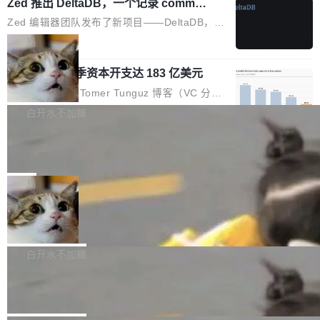
个小型数据库，应用天然按分片构建，单个数据
Zed 推出 DeltaDB，一个记录 commit
高价的三星折叠（三星Galaxy Z Fold8 Ultra / Z
之间所有操作的版本控制系统
库的竞争和爆炸半径问题在设计层面就被消除
Fold8 / Z Flip8）外，其余要么是中低端机器，
Zed 编辑器团队发布了新项目——DeltaDB，一
了。 闲置的 cell 会休眠到几乎不占资源。当 cel
例如iQOO Z11i、REDMI Note 17、REDMI No
个在 git commit 之间记录每一次编辑操作的版
局
l 迁移或唤醒时，新宿主从 S3 恢复 SQLite 数据
te 17 Pro、OPPO K15，要么是vivo X300 E这
本控制系统。目前处于 Early Access 阶段。 De
库继续执行。存储库是持久化的唯一真相...
样的次旗舰。 Galaxy Z Fold8 Ultra / Z Fold8 /
SpaceXAI 单季资本开支达 183 亿美元
ltaDB 的核心思路直接写在 landing page 最显
Z Flip8三款折叠屏新机均在7月22日发布，且全
眼的位置：「Software is made between com
根据风险投资人Tomer Tunguz 博客（VC 分
部搭载骁龙8 Elite Gen5 for Galaxy，它们本该
mits」——软件是在 commit 之间写出来的。git
析）披露的最新分析与第二季度业绩报告，Spac
白开水不加糖
是7月性...
只记录了你提交的最终状态，但真正的工作过程
eXAI在上个季度的总资本支出飙升至183.7亿美
——打字、删改、试错、agent 对话——都在 co
Meta 发布终端编程 Agent“Muse Cod
元。其中，绝大部分资金被直接用于 AI 领域，
e” 和 Muse Spark 1.2 模型
mmit 之间的空隙里丢失了。 DeltaDB 要做的就
金额高达158.3亿美元，这一单项投入已经逼近
Meta 今天发布了两款 AI 产品：Muse Code，
是把这段空隙补上。 回退到任何一次编辑：Delt
微软同期总资本开支的四成。 与亚马逊、Alpha
一个在终端里运行的编程 agent；Muse Spark
局
aDB 捕获 commit 之间的每一次操作，...
bet、微软以及 Meta 等传统科技巨头相比，Spa
1.2，驱动这个 agent 的新模型。一句话概括：
ceXAI的资金消耗速度尤为引人瞩目。然而，支
美团开源 LoHoSearch，用知识图谱校
你可以用 curl -fsSL https://dev.meta.ai/install.
准 AI 能力认知
撑庞大支出的资金来源却呈现出截然不同的面
sh | bash 安装一个能在大项目里自动规划、写
机器出题的前提，是让机器拥有全局视野。整个
貌。数据显示，微软和 Meta 主要依托充沛的经
代码、验证结果的 AI 终端工具。 据介绍，Muse
构建流程可以分为四个环节：建图 → 控制难度
白开水不加糖
营现金流来覆盖资本开支，其资本支出覆盖率分
Code 是 Meta 的编程 agent 产品。它和市场上
→ 质量把关 → 数据概览。
别达到155% 和106%;而SpaceXAI的经营现金
腾讯开源 UCL-MPComm 通信库
已有的终端编程 agent 在设计理念上有几个明显
流仅能覆盖资本开支的12...
的差异点。 异步后台 agent：Muse Code 有一
腾讯网平团队宣布开源了 UCL-MPComm 通信
个主 agent 循环，外加一组后台 agent。这些后