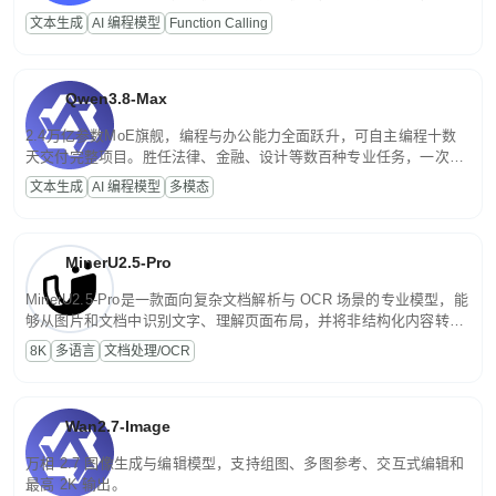
高并发、轻量化任务，适合日常对话、内容创作、基础 RAG、批量
文本生成
AI 编程模型
Function Calling
文案处理等普惠刚需场景。
Qwen3.8-Max
2.4万亿参数MoE旗舰，编程与办公能力全面跃升，可自主编程十数
天交付完整项目。胜任法律、金融、设计等数百种专业任务，一次对
话端到端交付生产级成果。原生视觉理解贯穿规划、执行与验证全流
文本生成
AI 编程模型
多模态
程，支持超长文档与长视频的深度语义解析。长程任务中自主规划与
闭环迭代，持续进化。
MinerU2.5-Pro
MinerU2.5-Pro是一款面向复杂文档解析与 OCR 场景的专业模型，能
够从图片和文档中识别文字、理解页面布局，并将非结构化内容转换
为便于存储、检索和二次处理的结构化结果。
8K
多语言
文档处理/OCR
Wan2.7-Image
万相 2.7 图像生成与编辑模型，支持组图、多图参考、交互式编辑和
最高 2K 输出。