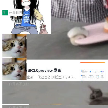
得住、用得稳、省得下、更安全！ 一、从现在开
价值潜能：华为云码道（CodeArts）
q2Seq 和 DocAI 的共同发明人）以及 Oriol Vin
中文驱动的数字员工，自主理解需求、规划步
一、代码仓深度理解技术的作用与价值 在软件工
始，Token使用一目...
代码仓技术解析
yals（Gemini 联合负责人，AlphaSta...
骤、编写代码。不挑模型、不挑平台，curl 一行
程实践中，代码仓是企业核心知识资产的主要载
开
开源科技
装完即用。 开源地址：Gitee · GitCode · GitHu
体。企业级代码仓库通常包含数十万乃至数百万
b 安装 支持 Java 8+（8~26）、macOS / Linu
一条“删库”命令跑 17 小时，算法工程
个文件，其规模远超单次模型调用可承载的上下
师删光 89TB 数据只为干私活
x / Windows / Harmony PC。 # macOS / Linu
文窗口。随着项目规模的持续扩张与代码历史的
最高人民检察院8月4日公布了一起案件：北京一
x / Harmony PC curl -fsSL https://solon.noea
不断累积，代码仓中的模块关系、接口契约、业
名90后算法工程师王某，为了给自己接的私活腾
局
r.org/solon...
务逻辑等关键信息往往分散于数十乃至数百个文
服务器空间，删光了公司AI游戏部门的全部核心
件之中，形成高度复杂的知识关联网络。传统的
Cloudflare 分享推理优化实践：KV ca
数据。 王某2024年1月入职东城区某科技公司AI
che 量化 + 权重压缩，吞吐量提升 4
代码检索手段（如关键词匹配、目录遍历）仅能
短剧部门，有互联网大厂背景。在公司内部架构
Kimi 和 GLM 是当前最强的大模型系列之一，但
1%，成本降 30%
在语法层面完成文本定位，难以触及代码的语义
调整期间，部门三次通知全员将数据从A集群迁
它们有一个共同的问题：太吃显存了。月之暗面
局
内涵与结构关联，导致开发者使用代码智能体在
移到B集群，王某都回复了"收到"。 他没有迁移
的 Kimi K 系列和智谱的 GLM 都是长上下文、M
理解大规模代码仓时面临显著"代码仓理解"瓶
腾讯混元 Hy ASR3.0preview 发布
数据。2024年9月3日下午4点，他使用此前登录
oE 架构的大模型，好用到让人上瘾，但 GPU 显
颈。 代码仓深度理解服务（以下简称" CodeBas
的账号密码进入A集群，输入了一条被程序员圈
存永远不够用。 Cloudflare 的 Workers AI 团队
腾讯混元正式推出新一代语音识别模型 Hy ASR
e深度理解服务"）是华为云码道（CodeA...
称为"删库跑路"的命令——最高管理员权限、无
一直在跑这些模型的推理。他们在官方博客上发
3.0preview。基于最新一代大语言模型 Hy3 的
白开水不加糖
需确认、强制递归删除。17个小时后，运维人员
了一篇技术文章，详细拆解了三种让大模型在 G
语言理解能力，以及融合了高精度语音识别与深
发现异常并中止进程时，89TB数据已经没了。
Pale Moon 34.3.2 发布，苍月浏览器
PU 上跑得更省、更快的技术手段——KV cache
度语义理解能力，实现了语音识别能力的全面升
删掉的是AI游戏部门的全部开发文件，包括公司
量化、模型权重压缩、以及共享 KV cache 的完
级。 根据介绍，Hy ASR3.0preview 目标在于：
Pale Moon 34.3.2 现已发布，这是一个安全更
自研的多个文生3D和...
整性保护。效果是：吞吐量提升 41%，每 token
让语音识别不再只是听清，而是真正听懂。通过
新和少量网页兼容性修复版本。 Changes/fixe
白开水不加糖