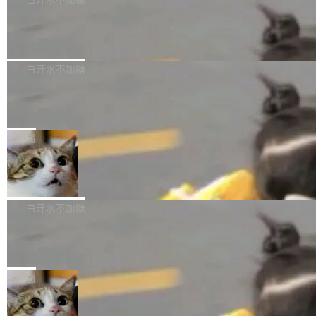
成本降低 30%，精度不变。 FP8 省的不仅是显
先理解你的语境和意图，再把准确的文字直接给
s： 实现了URL.Parse()便捷功能 对浏览器内部
存 KV cache 是推理时最吃显...
到你。从“逐字转写、单点优化”演进为“理解语
PostgreSQL 18/19 新特性深度解读
函数添加了多项边界检查，以避免潜在的越界访
境、兼容场景、一键直出”。 Hy ASR 3.0 previe
问、下溢和溢出。（DiD） 修复了加载和解析内
演讲者分享了一个有趣的实践：面对 PG 18 已
w 不要求标准普通话，方言识别覆盖粤语、吴语
容提供的字体时出现的几个问题 为避免音频加
发布的 Release Notes，他利用 AI 工具（如 Co
白开水不加糖
等 10 大方言片区和 20 余个二级小片区。在开
载、处理和播放过程中可能出现的一系列错误，
pilot）对数千条 commit 日志进行自动分析，先
源评测集中，Hy ASR 3.0 preview 在多语种的
对音频采样频率设定了下限 采样率低于 8kHz
慕尼黑市政府为全职开源项目维护者提
让模型总结出三十余条潜在特性，再逐条要求生
WER（...
供资助
（通常被认为是 "telephone"/"walkie-talkie" 音
成详细解释和代码校验，最终筛选出对用户体感
"在过去大约 10 年的大部分时间里，libexpat 的
质的最低采样率）的音频格式将被拒绝 修复了 C
最强的若干项。对于尚未正式发版的 PG 19，则
维护工作一直与我的日常工作、家务、社交生活
局
SS 圆角虚线样式中可能存在的问题 如果表单中
通过拉取过去一年内（从 PG 18 Beta1 时间点
和休闲娱乐竞争时间。" 这是 libexpat 维护者 S
的图像元素不在同一个子树中，则它们将不再关
至今）的所有 commit，同样交由 AI 分析提炼。
Firefox 153.0.3 发布
ebastian Pipping 写在博客里的话。8 月 4 日，
联 加...
经过人工复核，准确度令人满意。这一方法也为
他宣布了一个新消息：从 2026 年 8 月 1 日起，
Firefox 153.0.3 现已发布，具体更新内容如
社区爱好者提供了高效跟踪新版本的思路。
他可以全职维护 libexpat 了，最长 6 个月。发
下： New Smart Window 包含多项增强功能：
白开水不加糖
工资的是慕尼黑市政府。 libexpat 是一个 C99
<ul> <li>现在建议列表会显示更多结果，方便用
编写的流式 XML 解析器，MIT 许可证。和 libx
Cloudflare Computer 开源：你的 Age
户查找历史记录和切换到已打开的标签页。（<a
nt 需要一台电脑，而不是一个容器
ml2 一样，它是世界上使用最广泛的 XML 解析
href="https://bugzilla.mozilla.org/show_bug.c
Cloudflare 开源了名为 @cloudflare/computer
库之一。你的操作系统、浏览器、无数的基础设
gi?id=2019042">Bug&nbsp;2019042</a>）</l
的 npm 包。项目的核心论点是：容器不适合 Ag
局
施软件，很可能都在用它。而过去十年，维护它
i> <li>现在，助手可以直接使用 Exa 的网络搜索
ent 计算。真正适合的，是 Isolate。 Cloudflare
的人一直在用业余...
结果回答问题，而无需将问题转交给搜索引擎。
OpenAI 公开邮件和聊天记录回应苹果
工程师在这件事上没什么可谦虚的——他们用 W