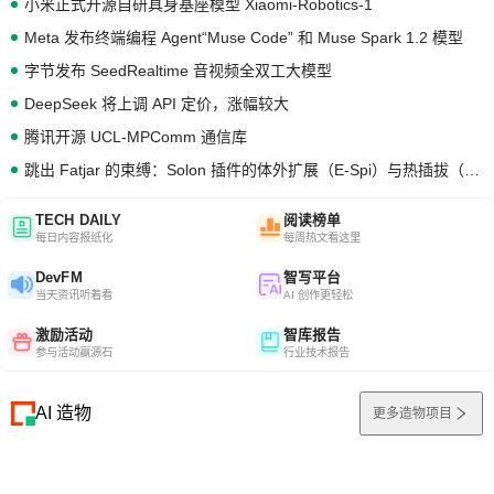
小米正式开源自研具身基座模型 Xiaomi-Robotics-1
Meta 发布终端编程 Agent“Muse Code” 和 Muse Spark 1.2 模型
字节发布 SeedRealtime 音视频全双工大模型
DeepSeek 将上调 API 定价，涨幅较大
腾讯开源 UCL-MPComm 通信库
跳出 Fatjar 的束缚：Solon 插件的体外扩展（E-Spi）与热插拔（H-Spi）
TECH DAILY
阅读榜单
每日内容报纸化
每周热文看这里
DevFM
智写平台
当天资讯听着看
AI 创作更轻松
激励活动
智库报告
参与活动赢源石
行业技术报告
AI 造物
更多造物项目