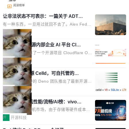
阅读榜单
让非法状态不可表示：一篇关于 ADT
的帖子在 Reddit 火了
有一种东西，一旦用过就回不去了。Alex Fedos
eev 管它叫"软件设计的基石"。 他说的东西不新
局
鲜——代数数据类型（ADT），尤其是和类型
Cloudflare 开源内部企业 AI 平台 Clou
（sum type）。但他说清楚了一件事：这不是类
dflare OS
型系统的学术体操，是日常编码的思维方式。 文
Cloudflare 发布了一个开源项目 Cloudflare O
章从一个简单的例子切入。一个网站的深色主题
S。如果你只看官方博客，你会觉得这是又一
局
设置，如果用布尔值 + 可空字段来表示——bool
个"AI 知识库 + 聊天机器人"——每个大厂都在
ean 表示是否可切换，nullable 的默认模式、浅
Deno 团队开源 Celld，可自托管的分
做，没什么新鲜的。 但 Kenton Varda 在 Twitte
布式 Durable Objects
色方案、深色方案——会产生大量无意义的组
r 上把事情说清楚了： 今天我们发布了 Cloudfla
Ryan Dahl 领导的 Deno 团队推出了最新开源项
合。方案缺了、配置冲突了、全 null 了。要知道
re OS，一个带连接器的聊天机器人，跟其他所
目 Celld，一个能在自己机器上运行 Cloudflare
局
哪些组合有效，作者说，你得靠"文档、校验、或
有科技公司做的一样。只不过，实际上它不一
Workers 和 Durable Objects 的守护进程。 设
者部落知识"。 换个写法。Rust 的 enum，两个
样。这是 Sandstorm.io 的重制版，我十年前的
鲁大师7月新机性能/流畅/AI榜：vivo夺
计思路很直接：每个对象是一个独立的 SQLite
变体：Switchable...
性能、流畅双第一，三星Galaxy Z系列
那个创业公司。不同的是，这次它构建在 Cloudf
数据库，按名称寻址，复制到你自己的 S3 兼容
2026年7月的手机市场，由于存储等硬件成本暴
新折叠缺席
lare Workers 上——我花了九年时间搭建的平台
存储库里。节点之间只通过这个存储库协调——
增，手机厂商的日子也不好过啊，新机速度明显
开
开源科技
——并且深度集成了 AI。这基本上是我十年秘密
没有控制平面，没有共识协议。每个对象自带一
放缓，因此硝烟味淡了许多。新机参数规格除开
计划的顶峰。 十年前，Ken...