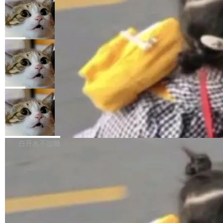
年。FFmpeg 社区最终选择用一个大版本的名
列表的数据匹配 —— 一项常规的数据处理任
没有拐弯抹角。他说中国正在赢得 AI 竞赛，而
字，留下了这份纪念。 雷霄骅曾是中国传媒大学
务，最终却产生了 180 万美元的账单，实际支出
当 AI agent 把源码变成了最好的扩展系
且按目前的速度，中国 AI 工具预计在今年底或
数字电视技术方向的博士生，长期从事视频、音
统，开发者工具必须开源
超出原定预算 860%。 更令人意外的是，该项目
2027 年就能追上美国前沿实验室的水平。 Dela
五年前，David Crawshaw 问过很多软件工程师
频技...
最终并未成功落地，而高额算力消耗持续运行长
ngue 把原因归结为一件事：开放协作。中国的
一个问题：你写过什么给自己用的程序？答案几
局
达 5 个月，公司直到财务对账时才察觉异常。这
AI 开发者在一个共享和协作的生态里加速迭代，
乎都是没有。工程师们整天用别人写的程序写程
意味着一个无人看管的 AI 程序，在近半年时间
而美国模型厂商在"闭门造车"。他的原话是 "buil
DeepSeek Harness 宣布内测邀请，全
序给别人用。偶尔有人自己写个博客系统、智能
里日夜不停地"烧钱"。 复盘显示，...
网最大规模开源 Agent 路演现场诞生
ding in silos"——各自为战，互不通气。 这个判
家居控制、家庭实验室，都算稀奇事。 Crawsh
一条内测招募帖，发出去的时候大概没人想到它
断从他嘴里说出来分量不同。Hugging Face 是
aw 是 Shelley 的作者，一个开源 AI coding age
会变成一场开源 Agent 生态的路演。 8月1日，
局
全球最大的开源 AI 平台，上面跑着上百万个模
nt。他最近在博客上写了一篇文章，核心论点很
DeepSeek Harness 团队负责人崔添翼（tiany
型。谁在开源赛道上领先，...
简单：开发者工具必须开源。 理由不是传统的自
商汤 SenseNova U1.5-Lite-Preview
i）在 X 上发帖： 「如果你是 Agent Harness 相
开源
由软件情怀，而是一个跟 AI agent 直接相关的
关开源项目的开发者，希望参加 DeepSeek Har
商汤科技宣布面向社区开源轻量级统一多模态模
技术判断。 两行 prompt 就能个性化任何软件 C
ness 的内测，可以回复或私信联系我。请附上
型的预览版本 SenseNova U1.5-Lite-Preview。
白开水不加糖
rawshaw 给出了两个 prompt。 第一个： "下载
GitHub id 以及开源代表作。」 DeepSeek 曾在
公告称，SenseNova U1.5-Lite-Preview并非简
某个软件的源码，在本地构建。修改 agent ...
官方招聘信息中写过一条简洁有力的公式：Mod
单的模型规模升级，而是基于 SenseNova U1
el + Harness = Agent。模型负责理解和推理，
的一次系统性迭代，不仅在同一架构中贯通视觉
Harness 负责把能力落到真实环境中——调用工
理解、推理、生成与编辑，还仅以 8B-MoT 的轻
具、读写文件、管理上下文、处理错误、完成闭
量大小，将能力推进到4K、更精细的真实质感、
环。崔添翼招人的标...
更复杂的视觉控制和可持续迭代编辑。 相比 U