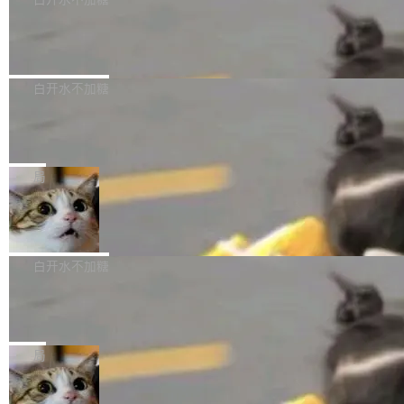
成本降低 30%，精度不变。 FP8 省的不仅是显
先理解你的语境和意图，再把准确的文字直接给
s： 实现了URL.Parse()便捷功能 对浏览器内部
存 KV cache 是推理时最吃显...
到你。从“逐字转写、单点优化”演进为“理解语
PostgreSQL 18/19 新特性深度解读
函数添加了多项边界检查，以避免潜在的越界访
境、兼容场景、一键直出”。 Hy ASR 3.0 previe
问、下溢和溢出。（DiD） 修复了加载和解析内
演讲者分享了一个有趣的实践：面对 PG 18 已
w 不要求标准普通话，方言识别覆盖粤语、吴语
容提供的字体时出现的几个问题 为避免音频加
发布的 Release Notes，他利用 AI 工具（如 Co
白开水不加糖
等 10 大方言片区和 20 余个二级小片区。在开
载、处理和播放过程中可能出现的一系列错误，
pilot）对数千条 commit 日志进行自动分析，先
源评测集中，Hy ASR 3.0 preview 在多语种的
对音频采样频率设定了下限 采样率低于 8kHz
慕尼黑市政府为全职开源项目维护者提
让模型总结出三十余条潜在特性，再逐条要求生
WER（...
供资助
（通常被认为是 "telephone"/"walkie-talkie" 音
成详细解释和代码校验，最终筛选出对用户体感
"在过去大约 10 年的大部分时间里，libexpat 的
质的最低采样率）的音频格式将被拒绝 修复了 C
最强的若干项。对于尚未正式发版的 PG 19，则
维护工作一直与我的日常工作、家务、社交生活
局
SS 圆角虚线样式中可能存在的问题 如果表单中
通过拉取过去一年内（从 PG 18 Beta1 时间点
和休闲娱乐竞争时间。" 这是 libexpat 维护者 S
的图像元素不在同一个子树中，则它们将不再关
至今）的所有 commit，同样交由 AI 分析提炼。
Firefox 153.0.3 发布
ebastian Pipping 写在博客里的话。8 月 4 日，
联 加...
经过人工复核，准确度令人满意。这一方法也为
他宣布了一个新消息：从 2026 年 8 月 1 日起，
Firefox 153.0.3 现已发布，具体更新内容如
社区爱好者提供了高效跟踪新版本的思路。
他可以全职维护 libexpat 了，最长 6 个月。发
下： New Smart Window 包含多项增强功能：
白开水不加糖
工资的是慕尼黑市政府。 libexpat 是一个 C99
<ul> <li>现在建议列表会显示更多结果，方便用
编写的流式 XML 解析器，MIT 许可证。和 libx
Cloudflare Computer 开源：你的 Age
户查找历史记录和切换到已打开的标签页。（<a
nt 需要一台电脑，而不是一个容器
ml2 一样，它是世界上使用最广泛的 XML 解析
href="https://bugzilla.mozilla.org/show_bug.c
Cloudflare 开源了名为 @cloudflare/computer
库之一。你的操作系统、浏览器、无数的基础设
gi?id=2019042">Bug&nbsp;2019042</a>）</l
的 npm 包。项目的核心论点是：容器不适合 Ag
局
施软件，很可能都在用它。而过去十年，维护它
i> <li>现在，助手可以直接使用 Exa 的网络搜索
ent 计算。真正适合的，是 Isolate。 Cloudflare
的人一直在用业余...
结果回答问题，而无需将问题转交给搜索引擎。
OpenAI 公开邮件和聊天记录回应苹果
工程师在这件事上没什么可谦虚的——他们用 W