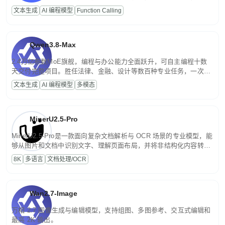
高并发、轻量化任务，适合日常对话、内容创作、基础 RAG、批量
文本生成
AI 编程模型
Function Calling
文案处理等普惠刚需场景。
Qwen3.8-Max
2.4万亿参数MoE旗舰，编程与办公能力全面跃升，可自主编程十数
天交付完整项目。胜任法律、金融、设计等数百种专业任务，一次对
话端到端交付生产级成果。原生视觉理解贯穿规划、执行与验证全流
文本生成
AI 编程模型
多模态
程，支持超长文档与长视频的深度语义解析。长程任务中自主规划与
闭环迭代，持续进化。
MinerU2.5-Pro
MinerU2.5-Pro是一款面向复杂文档解析与 OCR 场景的专业模型，能
够从图片和文档中识别文字、理解页面布局，并将非结构化内容转换
为便于存储、检索和二次处理的结构化结果。
8K
多语言
文档处理/OCR
Wan2.7-Image
万相 2.7 图像生成与编辑模型，支持组图、多图参考、交互式编辑和
最高 2K 输出。