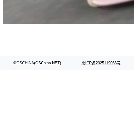
©OSCHINA(OSChina.NET)
京ICP备2025119063号