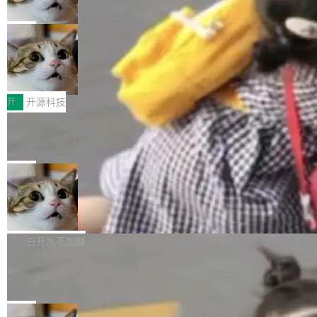
诉讼，称“Apple is getting this wron
（<a href="https://bugzilla.mozilla.org/show_
orkers 跑了十年 Isolate。用 CEO Matthew Pri
上个月，苹果一纸诉状把 OpenAI 告上法庭，指
g”
bug.cgi?id=204...
nce 的话说：「我们一生都在用 Isolate 运行代
控其挖角苹果前员工并窃取商业秘密。苹果的诉
局
码，而 AI Agent 不需要容器，它们需要的是 Iso
状把 OpenAI 描述成一个系统性地从前东家挖
late。」 容器为什么不合适 容器的问题在于启动
HUAWEI MatePad Edge上架WorkBu
人、套取机密信息的对手。 OpenAI 没发律师
ddy鸿蒙PC版，说话就能干活的AI办公
和销毁都太重了。一个 Agent 要执行的任务可能
函，也没选择庭外沉默。它在官网贴了一篇博
全能AI工作台WorkBuddy鸿蒙PC版上架HUAWE
搭子
只需要几毫秒的 CPU 时间，但容器从冷启动到
文，标题只有六个字：Apple is getting this wro
I MatePad Edge应用市场，直接下载即可使
开
开源科技
就绪要花数秒。如果未来有十...
ng。 然后，它把邮件往来和 iMessage 聊天记
用，与鸿蒙电脑上的体验一致。值得一提的是，
FFmpeg 9.0 发布：代号“Lei”，以此纪
录全贴了出来。 他发错人了 苹果外部律师 Gabr
这是目前市面上唯一支持平板接入WorkBuddy P
念中国开发者雷霄骅
iel Gross 来自 Weil 律所，2 月 23 日下午 5:53
C版的产品，搭载“人机双写”重磅功能——你写
全球知名开源多媒体框架 FFmpeg 今天正式发
给 OpenAI 总法律顾问 Che Chang 发了封邮
你的，AI写AI的，同屏协作互不干扰。一句话让
布了 9.0 版本。这个版本除了带来新一代音视频
局
件，附了一封长信，要求 OpenAI 配合调查前苹
AI帮你干活，现在开启全新体验！ 温馨提示：
处理能力和硬件加速支持之外，还有一个特殊之
果员工带走机密信...
亚马逊成本失控：AI 写代码烧掉 1215
体验WorkBuddy鸿蒙PC版前，请将 HUAWEI M
处：FFmpeg 9.0 的代号是“Lei”。 这个名字，
万元，超预算 860%
atePad Edge 升级至 HarmonyOS 6.1.0.135S
来自中国开发者雷霄骅（Lei Xiaohua）。 对于
外媒近日曝光了亚马逊的多份内部报告显示，AI
P9 patch03及以上版本。 *升级路径：设置 > 搜
很多中国音视频开发者而言，这个名字并不陌
导致公司在多个项目上超支。《金融时报》报道
白开水不加糖
索“软件更新” > 检查更新，即可搜索新版本，下
生。十年前，他通过大量中文技术文章、源码分
称，仅一个项目的成本超支就高达 180 万美元
载安装完成升级即可。 没有...
析和开源示例，让一代开发者第一次真正理解 F
Hugging Face CEO 发声：中国正在开
（约合人民币 1215 万元）。 具体来说，一名工
源模型上碾压我们
Fmpeg，也成为很多人进入音视频开发领域的
程师借助 Anthropic 旗下 Claude Sonnet 模型
"他们正在开源模型上碾压我们。" Hugging Fac
“启蒙老师”。 而今年，恰好是雷霄骅离世十周
编写程序，目标是完成电商平台作者信息与商品
e CEO Clément Delangue 在 CNBC 的采访里
局