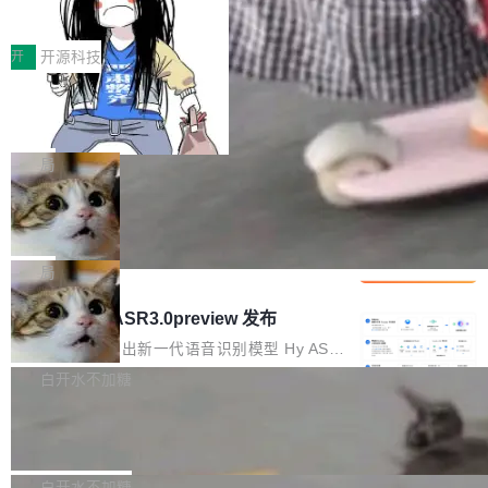
得住、用得稳、省得下、更安全！ 一、从现在开
价值潜能：华为云码道（CodeArts）
q2Seq 和 DocAI 的共同发明人）以及 Oriol Vin
中文驱动的数字员工，自主理解需求、规划步
一、代码仓深度理解技术的作用与价值 在软件工
始，Token使用一目...
代码仓技术解析
yals（Gemini 联合负责人，AlphaSta...
骤、编写代码。不挑模型、不挑平台，curl 一行
程实践中，代码仓是企业核心知识资产的主要载
开
开源科技
装完即用。 开源地址：Gitee · GitCode · GitHu
体。企业级代码仓库通常包含数十万乃至数百万
b 安装 支持 Java 8+（8~26）、macOS / Linu
一条“删库”命令跑 17 小时，算法工程
个文件，其规模远超单次模型调用可承载的上下
师删光 89TB 数据只为干私活
x / Windows / Harmony PC。 # macOS / Linu
文窗口。随着项目规模的持续扩张与代码历史的
最高人民检察院8月4日公布了一起案件：北京一
x / Harmony PC curl -fsSL https://solon.noea
不断累积，代码仓中的模块关系、接口契约、业
名90后算法工程师王某，为了给自己接的私活腾
局
r.org/solon...
务逻辑等关键信息往往分散于数十乃至数百个文
服务器空间，删光了公司AI游戏部门的全部核心
件之中，形成高度复杂的知识关联网络。传统的
Cloudflare 分享推理优化实践：KV ca
数据。 王某2024年1月入职东城区某科技公司AI
che 量化 + 权重压缩，吞吐量提升 4
代码检索手段（如关键词匹配、目录遍历）仅能
短剧部门，有互联网大厂背景。在公司内部架构
Kimi 和 GLM 是当前最强的大模型系列之一，但
1%，成本降 30%
在语法层面完成文本定位，难以触及代码的语义
调整期间，部门三次通知全员将数据从A集群迁
它们有一个共同的问题：太吃显存了。月之暗面
局
内涵与结构关联，导致开发者使用代码智能体在
移到B集群，王某都回复了"收到"。 他没有迁移
的 Kimi K 系列和智谱的 GLM 都是长上下文、M
理解大规模代码仓时面临显著"代码仓理解"瓶
腾讯混元 Hy ASR3.0preview 发布
数据。2024年9月3日下午4点，他使用此前登录
oE 架构的大模型，好用到让人上瘾，但 GPU 显
颈。 代码仓深度理解服务（以下简称" CodeBas
的账号密码进入A集群，输入了一条被程序员圈
存永远不够用。 Cloudflare 的 Workers AI 团队
腾讯混元正式推出新一代语音识别模型 Hy ASR
e深度理解服务"）是华为云码道（CodeA...
称为"删库跑路"的命令——最高管理员权限、无
一直在跑这些模型的推理。他们在官方博客上发
3.0preview。基于最新一代大语言模型 Hy3 的
白开水不加糖
需确认、强制递归删除。17个小时后，运维人员
了一篇技术文章，详细拆解了三种让大模型在 G
语言理解能力，以及融合了高精度语音识别与深
发现异常并中止进程时，89TB数据已经没了。
Pale Moon 34.3.2 发布，苍月浏览器
PU 上跑得更省、更快的技术手段——KV cache
度语义理解能力，实现了语音识别能力的全面升
删掉的是AI游戏部门的全部开发文件，包括公司
量化、模型权重压缩、以及共享 KV cache 的完
级。 根据介绍，Hy ASR3.0preview 目标在于：
Pale Moon 34.3.2 现已发布，这是一个安全更
自研的多个文生3D和...
整性保护。效果是：吞吐量提升 41%，每 token
让语音识别不再只是听清，而是真正听懂。通过
新和少量网页兼容性修复版本。 Changes/fixe
白开水不加糖