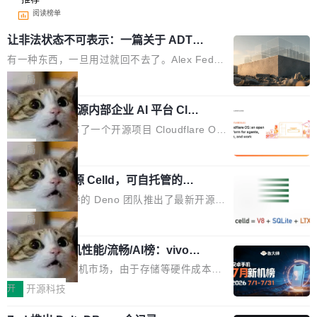
阅读榜单
让非法状态不可表示：一篇关于 ADT
的帖子在 Reddit 火了
有一种东西，一旦用过就回不去了。Alex Fedos
eev 管它叫"软件设计的基石"。 他说的东西不新
局
鲜——代数数据类型（ADT），尤其是和类型
Cloudflare 开源内部企业 AI 平台 Clou
（sum type）。但他说清楚了一件事：这不是类
dflare OS
型系统的学术体操，是日常编码的思维方式。 文
Cloudflare 发布了一个开源项目 Cloudflare O
章从一个简单的例子切入。一个网站的深色主题
S。如果你只看官方博客，你会觉得这是又一
局
设置，如果用布尔值 + 可空字段来表示——bool
个"AI 知识库 + 聊天机器人"——每个大厂都在
ean 表示是否可切换，nullable 的默认模式、浅
Deno 团队开源 Celld，可自托管的分
做，没什么新鲜的。 但 Kenton Varda 在 Twitte
布式 Durable Objects
色方案、深色方案——会产生大量无意义的组
r 上把事情说清楚了： 今天我们发布了 Cloudfla
Ryan Dahl 领导的 Deno 团队推出了最新开源项
合。方案缺了、配置冲突了、全 null 了。要知道
re OS，一个带连接器的聊天机器人，跟其他所
目 Celld，一个能在自己机器上运行 Cloudflare
局
哪些组合有效，作者说，你得靠"文档、校验、或
有科技公司做的一样。只不过，实际上它不一
Workers 和 Durable Objects 的守护进程。 设
者部落知识"。 换个写法。Rust 的 enum，两个
样。这是 Sandstorm.io 的重制版，我十年前的
鲁大师7月新机性能/流畅/AI榜：vivo夺
计思路很直接：每个对象是一个独立的 SQLite
变体：Switchable...
性能、流畅双第一，三星Galaxy Z系列
那个创业公司。不同的是，这次它构建在 Cloudf
数据库，按名称寻址，复制到你自己的 S3 兼容
2026年7月的手机市场，由于存储等硬件成本暴
新折叠缺席
lare Workers 上——我花了九年时间搭建的平台
存储库里。节点之间只通过这个存储库协调——
增，手机厂商的日子也不好过啊，新机速度明显
开
开源科技
——并且深度集成了 AI。这基本上是我十年秘密
没有控制平面，没有共识协议。每个对象自带一
放缓，因此硝烟味淡了许多。新机参数规格除开
计划的顶峰。 十年前，Ken...