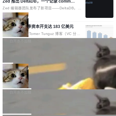
个小型数据库，应用天然按分片构建，单个数据
Zed 推出 DeltaDB，一个记录 commit
高价的三星折叠（三星Galaxy Z Fold8 Ultra / Z
之间所有操作的版本控制系统
库的竞争和爆炸半径问题在设计层面就被消除
Fold8 / Z Flip8）外，其余要么是中低端机器，
Zed 编辑器团队发布了新项目——DeltaDB，一
了。 闲置的 cell 会休眠到几乎不占资源。当 cel
例如iQOO Z11i、REDMI Note 17、REDMI No
个在 git commit 之间记录每一次编辑操作的版
局
l 迁移或唤醒时，新宿主从 S3 恢复 SQLite 数据
te 17 Pro、OPPO K15，要么是vivo X300 E这
本控制系统。目前处于 Early Access 阶段。 De
库继续执行。存储库是持久化的唯一真相...
样的次旗舰。 Galaxy Z Fold8 Ultra / Z Fold8 /
SpaceXAI 单季资本开支达 183 亿美元
ltaDB 的核心思路直接写在 landing page 最显
Z Flip8三款折叠屏新机均在7月22日发布，且全
眼的位置：「Software is made between com
根据风险投资人Tomer Tunguz 博客（VC 分
部搭载骁龙8 Elite Gen5 for Galaxy，它们本该
mits」——软件是在 commit 之间写出来的。git
析）披露的最新分析与第二季度业绩报告，Spac
白开水不加糖
是7月性...
只记录了你提交的最终状态，但真正的工作过程
eXAI在上个季度的总资本支出飙升至183.7亿美
——打字、删改、试错、agent 对话——都在 co
Meta 发布终端编程 Agent“Muse Cod
元。其中，绝大部分资金被直接用于 AI 领域，
e” 和 Muse Spark 1.2 模型
mmit 之间的空隙里丢失了。 DeltaDB 要做的就
金额高达158.3亿美元，这一单项投入已经逼近
Meta 今天发布了两款 AI 产品：Muse Code，
是把这段空隙补上。 回退到任何一次编辑：Delt
微软同期总资本开支的四成。 与亚马逊、Alpha
一个在终端里运行的编程 agent；Muse Spark
局
aDB 捕获 commit 之间的每一次操作，...
bet、微软以及 Meta 等传统科技巨头相比，Spa
1.2，驱动这个 agent 的新模型。一句话概括：
ceXAI的资金消耗速度尤为引人瞩目。然而，支
美团开源 LoHoSearch，用知识图谱校
你可以用 curl -fsSL https://dev.meta.ai/install.
准 AI 能力认知
撑庞大支出的资金来源却呈现出截然不同的面
sh | bash 安装一个能在大项目里自动规划、写
机器出题的前提，是让机器拥有全局视野。整个
貌。数据显示，微软和 Meta 主要依托充沛的经
代码、验证结果的 AI 终端工具。 据介绍，Muse
构建流程可以分为四个环节：建图 → 控制难度
白开水不加糖
营现金流来覆盖资本开支，其资本支出覆盖率分
Code 是 Meta 的编程 agent 产品。它和市场上
→ 质量把关 → 数据概览。
别达到155% 和106%;而SpaceXAI的经营现金
腾讯开源 UCL-MPComm 通信库
已有的终端编程 agent 在设计理念上有几个明显
流仅能覆盖资本开支的12...
的差异点。 异步后台 agent：Muse Code 有一
腾讯网平团队宣布开源了 UCL-MPComm 通信
个主 agent 循环，外加一组后台 agent。这些后