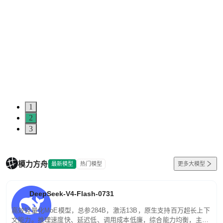
1
2
3
模力方舟
最新模型
热门模型
更多大模型
DeepSeek-V4-Flash-0731
高效轻量化MoE模型，总参284B，激活13B，原生支持百万超长上下
文能力。推理速度快、延迟低、调用成本低廉，综合能力均衡，主打