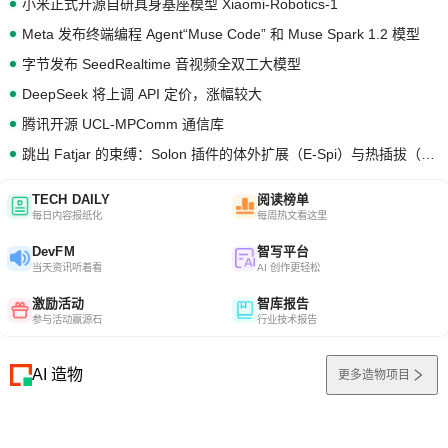
小米正式开源自研具身基座模型 Xiaomi-Robotics-1
Meta 发布终端编程 Agent“Muse Code” 和 Muse Spark 1.2 模型
字节发布 SeedRealtime 音视频全双工大模型
DeepSeek 将上调 API 定价，涨幅较大
腾讯开源 UCL-MPComm 通信库
跳出 Fatjar 的束缚：Solon 插件的体外扩展（E-Spi）与热插拔（H-Spi）
TECH DAILY
阅读榜单
每日内容报纸化
每周热文看这里
DevFM
智写平台
当天资讯听着看
AI 创作更轻松
激励活动
智库报告
参与活动赢源石
行业技术报告
AI 造物
更多造物项目