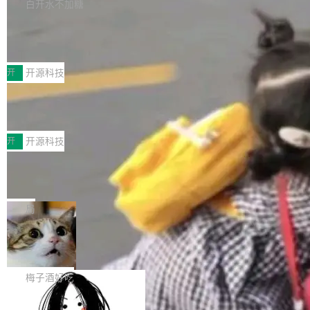
库，并将作为transport接入Mooncake TENT。
白开水不加糖
台 agent...
该通信库针对AI Memory池化场景的数据传输需
CoStrict入选工信部2025人工智能应用
求进行了深度优化，能够实现数据中心内大规模
典型案例
计算节点间多种内存类型的高性能通信。 UCL-
近日，工信部科技司公示《2025人工智能应用典
MPComm将作为一种传输引擎接入Mooncake T
型案例入选名单》，深信服“面向企业研发场景的
开
开源科技
ENT，实现零拷贝传输性能提升30%、非零拷贝
开源 AI 编程平台 CoStrict 应用”凭借卓越的技术
传输性能最高提升5倍。UCL-MPComm底层基
深信服AI算力网关入选工信部人工智能
创新与落地成效成功入选。 全链路私有化部署，
应用典型案例！
于自研UCL-Engine通信引擎，后续腾讯网平将
助力企业AI研发安全落地 当前，越来越多企业已
前不久，工业和信息化部正式发布《2025年人工
持续开源更多基于UCL-Engine的高性能通信组
经开始引入 AI Coding 工具，通过调用公有云模
智能应用典型案例名单》，集中展示人工智能在
开
开源科技
件。 腾讯网平团队在UCL-MPComm中实现了一
型或企业内部部署模型提升研发效率。但随着 AI
各领域的应用成果，覆盖技术底座、行业赋能、
个独立于业务线程的全局通信引擎（Engine），
Coding 从个人辅助工具逐步走向团队级、组织
Jeff Dean 离开 Google：一个时代的结
产品应用、支撑保障、专题等五大方向。深信服
并实...
束，一个实验室的开始
级应用，企业在规模化落地过程中，对安全性、
AI算力网关（AI创新平台）成功入选！ 随着各行
Google 员工编号 20。MapReduce 作者之一。
可控性和代码质量提出了更高要求。 首先是数据
各业的Agent走向规模化建设，算力构成形态逐
Bigtable 作者之一。TensorFlow 的作者之一。
局
安全与合规要求。对于大多数普通研发场景，公
渐丰富，用户关注的重点也在发生变化：不只是
Gemini 的架构师。Google 首席科学家。 Jeff D
有云模型能够满足快速试用和效率提升的需求。
让AI用起来，还要进一步看清混合算力时代下，
🔥 SolonCode v2026.8.4 发布：界面
ean 在 Google 工作了 27 年后，宣布离职。 他
但对于金融、能源、医疗等对数据安全要求较...
字体可调、22 种语言、记忆搜索增强
Token花在哪里、算力是否被充分利用，以及持
不是一个人走。一同离开的还有 Sanjay Ghema
打开终端就能上岗的全中文编码智能体，这一轮
续增长的AI成本该如何优化。 深信服AI算力网关
wat（Google 员工编号 23，Jeff Dean 二十多
把「看得清、用母语、记得住」三件事一次补
梅子酒好吃
正是围绕这些实际问题，从Token治理和成本治
年的编程搭档，MapReduce 和 Bigtable 的共同
齐。 SolonCode 是什么 SolonCode 是杭州无
理两个方面，让用户的每一份算力都看得清、管
作者）、Quoc Le（Google 大脑核心成员，Se
让“代码语义理解”深度释放AI Coding
耳科技研发的企业级终端编码智能体——一位全