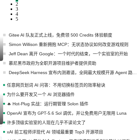
2
3
4
5
Gitee AI 队友正式上线，免费领 500 Credits 体验额度
Simon Willison 重新拥抱 MCP：无状态协议如何改变游戏规则
Jeff Dean 离开 Google：一个时代的结束，一个实验室的开始
慕尼黑市政府为全职开源项目维护者提供资助
DeepSeek Harness 宣布内测邀请，全网最大规模开源 Agent 路演现场诞生
任意网页划词 AI 问答：不用切换标签页的效率秘诀
为什么要开发又一个 AI 浏览器插件
🔥 Hot-Plug 实战：运行期管理 Solon 插件
OpenAI 宣布为 GPT-5.6 Sol 调优，并让免费用户无限用 Luna
许多顶级实验室的人现在几乎不读论文了
xAI 前工程师评现代 AI 领域最重要 Top3 开源项目