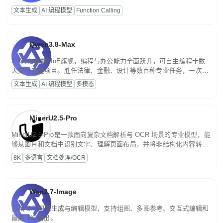
高并发、轻量化任务，适合日常对话、内容创作、基础 RAG、批量
文本生成
AI 编程模型
Function Calling
文案处理等普惠刚需场景。
Qwen3.8-Max
2.4万亿参数MoE旗舰，编程与办公能力全面跃升，可自主编程十数
天交付完整项目。胜任法律、金融、设计等数百种专业任务，一次对
话端到端交付生产级成果。原生视觉理解贯穿规划、执行与验证全流
文本生成
AI 编程模型
多模态
程，支持超长文档与长视频的深度语义解析。长程任务中自主规划与
闭环迭代，持续进化。
MinerU2.5-Pro
MinerU2.5-Pro是一款面向复杂文档解析与 OCR 场景的专业模型，能
够从图片和文档中识别文字、理解页面布局，并将非结构化内容转换
为便于存储、检索和二次处理的结构化结果。
8K
多语言
文档处理/OCR
Wan2.7-Image
万相 2.7 图像生成与编辑模型，支持组图、多图参考、交互式编辑和
最高 2K 输出。