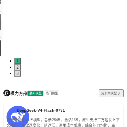
5
0
1
2
3
模力方舟
最新模型
热门模型
更多大模型
DeepSeek-V4-Flash-0731
高效轻量化MoE模型，总参284B，激活13B，原生支持百万超长上下
文能力。推理速度快、延迟低、调用成本低廉，综合能力均衡，主打