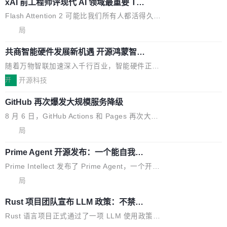
业化营销服务的需求从未如此迫切。 但市场扩容
xAI 前工程师评现代 AI 领域最重要 Top
n 这条推文引发了广泛讨论。他不是在说风凉
巧机身有效提升市面主流标准A...
3 开源项目
的同时,服务商的竞争逻辑正在改变。2026年Top
话，他是说出了一个圈内人尽皆知但很少公开捅
Flash Attention 2 可能比我们所有人都活得久。
Agency年度合辑的观察指出,“产品”这个离消费
破的事实。 Jordan 随后补充了一句软化声明：
这句话不是来自某个技术博客，而是出自 Hieu
局
者最近的载体,在整个品牌营销层面的权重显著变
「我不认为这些会议上大部分论文都在过度宣传
Pham 的一条推文。Hieu Pham 是谁？他是 xAI
高了。全域营销服务商的竞争正在从规模转向深
或造假。问题是，作为读者，如果你筛选出那些
共商智能硬件发展新机遇 开源鸿蒙智能
的早期工程师之一，在 Grok 训练基础设施团队
度,案例厚度、全域覆盖、多线协同...
硬件开发者日杭州站即将举行
看起来最令人兴奋的论文，那它们大部分都是过
工作过。近日他在 X 上发了一条帖子，列出了他
随着万物智联加速深入千行百业，智能硬件正从
度宣传的。」 这才是真正的痛点。不是所有论文
认为现代 AI 领域最重要的三个开源项目。 第一
单点设备迈向智能化、网联化、协同化发展。作
开
开源科技
都有问题，是最吸引眼球的那批论文最有问题。
个名字毫无悬念：Flash Attention 2。 Hieu 的
为面向全场景、跨终端的分布式操作系统，开源
他引用的帖子来自 Mathew Shen，一位 ICLR 2
理由很具体。FA 系列不需要解释，但 FA2 是他
GitHub 再次爆发大规模服务降级
鸿蒙通过统一技术底座和分布式能力，为不同类
026 的读者：「看了篇 ...
认为最重要的一个——复杂度恰到好处，刚好能
型智能设备的开发、连接与互联提供关键支撑，
8 月 6 日，GitHub Actions 和 Pages 再次大规
驱动你去学 CuTe，但还没被那些"邪恶的" Hopp
也为产业链企业探索产品创新与商业增长打开新
模服务降级，Actions 完全不可用超过 5 小时，
局
er++ 优化所淹没，足够容易修改和适配。 更关
的空间。 8月14日，开源鸿蒙智能硬件开发者日
webhook 停发，连自托管 runner 也因调度层故
键的是 FA2 的持久性...
（OHDD：OpenHarmony Hardware Develope
Prime Agent 开源发布：一个能自我改
障无法工作。Pages、Copilot code review、C
进的编程 Agent，ARC-AGI 3 超越人类
r Day）将在杭州启航。活动面向智能硬件产业
opilot coding agent 全部受影响。从检测到完全
Prime Intellect 发布了 Prime Agent，一个开源
专家基线
链企业和开发者，邀请行业专家与资深技术顾
恢复，大约 12 小时。 这是 2026 年 8 月的第六
的编程 Agent Harness，核心设计围绕两个抽
局
问，围绕开源鸿蒙技术能力、设备适配、芯片适
起事故，其中四起与 AI/Copilot 服务相关。 Git
象：Recursive Language Model（RLM）和 C
配、功耗与稳定性调优、兼容性测评及统一互联
Rust 项目团队宣布 LLM 政策：不禁
Hub 员工 kdaigle 在 HN 讨论中贴出了一组数
ontinual Harness。在 ARC-AGI 3 基准测试
等内容展开系统讲解和实战交流，帮助企业进一
止，但你要承认哪些代码不是你写的
据：2025 年全年 10 亿次 commit。现在，每周
上，Prime Agent + Opus 5 的组合达到了 95.
Rust 语言项目正式通过了一项 LLM 使用政策，
步了解开源鸿蒙在智能...
2.75 亿次，全年预计 140 亿次。GitHub...