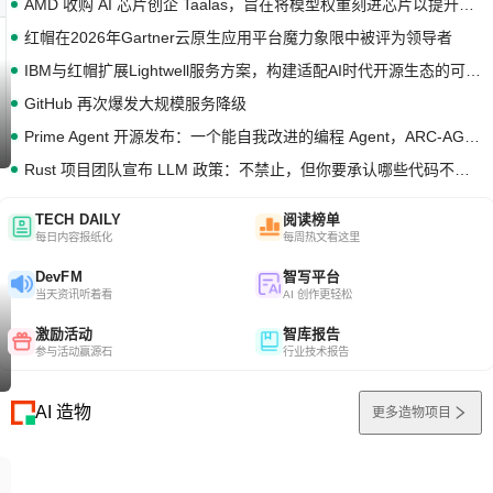
AMD 收购 AI 芯片创企 Taalas，旨在将模型权重刻进芯片以提升推理性能
红帽在2026年Gartner云原生应用平台魔力象限中被评为领导者
IBM与红帽扩展Lightwell服务方案，构建适配AI时代开源生态的可信基础设施
GitHub 再次爆发大规模服务降级
Prime Agent 开源发布：一个能自我改进的编程 Agent，ARC-AGI 3 超越人类专家基线
Rust 项目团队宣布 LLM 政策：不禁止，但你要承认哪些代码不是你写的
TECH DAILY
阅读榜单
每日内容报纸化
每周热文看这里
DevFM
智写平台
当天资讯听着看
AI 创作更轻松
激励活动
智库报告
参与活动赢源石
行业技术报告
AI 造物
更多造物项目