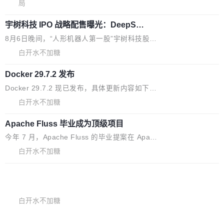
5% RHAE Best@1，超过了 ARC 报告的人类专
覆盖 rust-lang/rust 单一仓库的代码贡献。这不
局
家基线 95.4%。 不是又一个 coding agent 包装
是项目级别的官方立场，目前由五个团队采纳，
宇树科技 IPO 战略配售曝光：DeepSe
器 Prime Agent 的架构和市面上大多数 coding
但它可能是主流开源项目中关于 AI 辅助贡献最
ek 获配 93.3 万股，锁定 36 个月
agent 有本质区别。大多数 agent harness 的设
细致的一份规则。 政策的核心只有一句话：LLM
8月6日晚间，“人形机器人第一股”宇树科技股份
计是基于早期模型的能力—...
可以用来分析、提炼、审阅、建议，但不能用来
有限公司披露IPO发行价格及战略配售结果，杭
白开水不加糖
创作。 具体来说，LLM 生成的代码可以提交，
州深度求索人工智能基础技术研究有限公司（De
但必须满足五个条件：预先安排、非关键、高质
Docker 29.7.2 发布
epSeek）获配93.3399万股，按150.8元/股发行
量、充分测试、充分审查，并且必须披露。LLM
价格计算，认购金额约1.41亿元，股份锁定期为
Docker 29.7.2 现已发布，具体更新内容如下：
不得生成涉及安全性的关键变更，除非作者本身
36个月。 公告显示，本次宇树科技战略配售对
Bug fixes and enhancements 修复多次传递同
白开水不加糖
就是领域专家。即使如此，政策也"强烈不建
象主要包括长期投资机构、与公司业务具有战略
一环境变量时，docker service create和docker
议"这么做。 对于不披露的情况，审核者可以直
合作关系或长期合作愿景的大型企业、科创板保
Apache Fluss 毕业成为顶级项目
service update会发生 panic 的问题。docker/cl
接关闭 PR，无需解释。 政策作者 Jynn Ne...
荐人跟投子公司，以及公司高级管理人员和核心
i#7145 修复了 Docker Engine 29.7.0 中引入的
今年 7 月，Apache Fluss 的毕业提案在 Apach
员工参与设立的专项资产管理计划。其中，Dee
一个回归问题，该问题导致拉取镜像时会拒绝包
e 孵化器项目管理委员会（IPMC）投票中获得
白开水不加糖
pSeek作为与宇树科技具备战略合作关系的企
含绝对 hardlink 目标的镜像（此类镜像由某些镜
全票通过，随后获 Apache 软件基金会董事会批
业，获配股份数量占本次发行数量的2.31%。 除
像构建工具生成）。moby/moby#53305 修复了
马斯克 AI 百科项目 Grokipedia 被曝数
准。今天，Apache 软件基金会正式宣布 Apach
DeepSeek外，腾讯旗下上海启善投资有限公司
月未更新
Docker Engine 29.7.0 中引入的一个回归问
e Fluss 孵化毕业，成为 Apache 顶级项目（TL
埃隆·马斯克推出的AI百科项目 Grokipedia 被曝
获配9...
题，该问题可能导致在旧版 Linux 内核...
P）！这一里程碑不仅标志着 Fluss 迈入新的发
长期停止内容更新，未能实现其作为“AI版维基百
白开水不加糖
展阶段，也将进一步推动流式存储、实时湖仓与
科”替代品的目标。 据 Lawfare 最新调查，自今
AI 数据基础加速融合，为实时数据基础设施的发
Solon I18n：三种解析器，零样板代码
年4月以来，Grokipedia 页面更新功能基本停