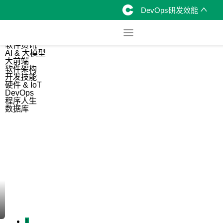
DevOps研发效能
综合
开源资讯
软件资讯
AI & 大模型
大前端
软件架构
开发技能
硬件 & IoT
DevOps
程序人生
数据库
1