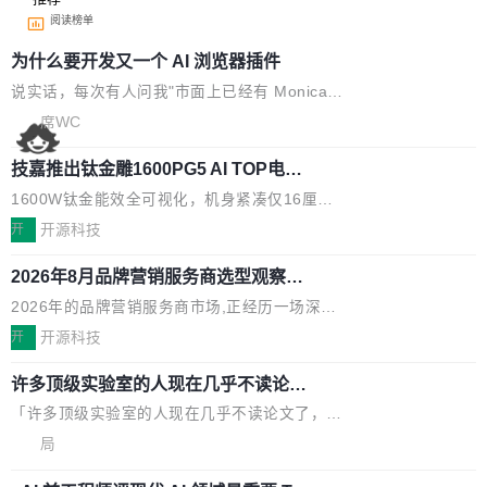
阅读榜单
为什么要开发又一个 AI 浏览器插件
说实话，每次有人问我"市面上已经有 Monica、
Sider、Copilot for Chrome 这些 AI 浏览器插件
席WC
了，你为什么还要再做一个"，我都觉得这个问题
技嘉推出钛金雕1600PG5 AI TOP电
问得好。 因为我自己也是从用户变成开发者的。
源：为发烧级主机与本地AI算力打造旗
现有产品的天花板 我用过不少 AI 浏览器插件。
1600W钛金能效全可视化，机身紧凑仅16厘米
舰供电方案
刚开始觉得都挺好——选中一段文字，弹出解
继2026台北电脑展首度亮相后，技嘉科技近日正
开
开源科技
释；写邮件时帮你润色；看英文网页给你翻译摘
式发布钛金雕1600PG5 AI TOP电源。这款高端
要。但用久了你会发现，它们本质上都是同一类
2026年8月品牌营销服务商选型观察：
电源专为发烧级DIY主机与本地AI算力平台打
从流量思维到品牌资产思维的范式转移
东西：一个带网页上下文的聊天框。 它们能读取
造，整机长度仅16厘米，提供1600W额定功率
2026年的品牌营销服务商市场,正经历一场深刻
页面的文本，然后把文本丢给大模型，再返回一
与80PLUS钛金能效；支持ATX 3.1与PCIe 5.1
的价值重构。全球全案品牌代理机构市场从2025
开
开源科技
段回答。仅此而已。 这当然有用，但总觉得差点
规范，结合服务器级元件、完善供电线材与内置
年的83.1亿美元增长至2026年的86.6亿美元,年
意思。比如我在一个后台管理系统里，需要填50
实时LCD监控屏，可充分满足当下高阶PC主机
许多顶级实验室的人现在几乎不读论文
复合增长率达5.44%,预计2032年将突破120亿美
个表单字段，每个字段还有联动逻辑；比如我
了
的严苛使用需求。 澎湃功率，紧凑机身 钛金雕1
元。数字广告与公共关系相关服务市场更是从20
「许多顶级实验室的人现在几乎不读论文了，而
想...
600PG5 AI TOP具备强悍输出功率，同时实现
25年的8463亿美元扩张至2026年的8763亿美
且他们认为 ICLR/ICML/NeurIPS 充斥着大量过
局
机身尺寸大幅精简。整机长度仅16厘米，属于同
元。数字的背后是一个清晰的事实——品牌对专
度宣传和欺诈。」 OpenAI 研究员 Keller Jorda
功率段机身尺寸十分紧凑的1600W电源产品。小