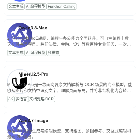
高并发、轻量化任务，适合日常对话、内容创作、基础 RAG、批量
文本生成
AI 编程模型
Function Calling
文案处理等普惠刚需场景。
Qwen3.8-Max
2.4万亿参数MoE旗舰，编程与办公能力全面跃升，可自主编程十数
天交付完整项目。胜任法律、金融、设计等数百种专业任务，一次对
话端到端交付生产级成果。原生视觉理解贯穿规划、执行与验证全流
文本生成
AI 编程模型
多模态
程，支持超长文档与长视频的深度语义解析。长程任务中自主规划与
闭环迭代，持续进化。
MinerU2.5-Pro
MinerU2.5-Pro是一款面向复杂文档解析与 OCR 场景的专业模型，能
够从图片和文档中识别文字、理解页面布局，并将非结构化内容转换
为便于存储、检索和二次处理的结构化结果。
8K
多语言
文档处理/OCR
Wan2.7-Image
万相 2.7 图像生成与编辑模型，支持组图、多图参考、交互式编辑和
最高 2K 输出。