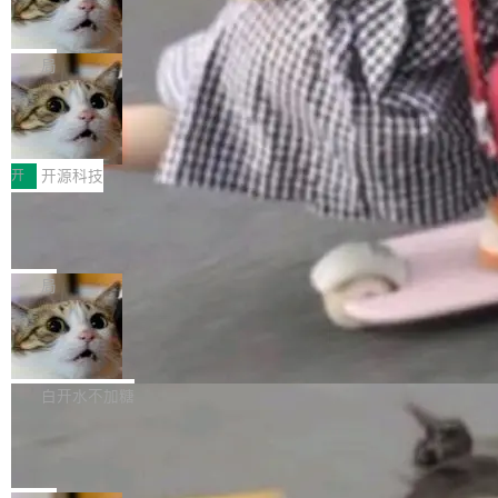
ean 表示是否可切换，nullable 的默认模式、浅
Deno 团队开源 Celld，可自托管的分
做，没什么新鲜的。 但 Kenton Varda 在 Twitte
向生产，二是如何让测试团队跟得上AI应用...
布式 Durable Objects
色方案、深色方案——会产生大量无意义的组
r 上把事情说清楚了： 今天我们发布了 Cloudfla
Ryan Dahl 领导的 Deno 团队推出了最新开源项
合。方案缺了、配置冲突了、全 null 了。要知道
re OS，一个带连接器的聊天机器人，跟其他所
目 Celld，一个能在自己机器上运行 Cloudflare
局
哪些组合有效，作者说，你得靠"文档、校验、或
有科技公司做的一样。只不过，实际上它不一
Workers 和 Durable Objects 的守护进程。 设
者部落知识"。 换个写法。Rust 的 enum，两个
样。这是 Sandstorm.io 的重制版，我十年前的
鲁大师7月新机性能/流畅/AI榜：vivo夺
计思路很直接：每个对象是一个独立的 SQLite
变体：Switchable...
性能、流畅双第一，三星Galaxy Z系列
那个创业公司。不同的是，这次它构建在 Cloudf
数据库，按名称寻址，复制到你自己的 S3 兼容
2026年7月的手机市场，由于存储等硬件成本暴
新折叠缺席
lare Workers 上——我花了九年时间搭建的平台
存储库里。节点之间只通过这个存储库协调——
增，手机厂商的日子也不好过啊，新机速度明显
开
开源科技
——并且深度集成了 AI。这基本上是我十年秘密
没有控制平面，没有共识协议。每个对象自带一
放缓，因此硝烟味淡了许多。新机参数规格除开
计划的顶峰。 十年前，Ken...
个小型数据库，应用天然按分片构建，单个数据
Zed 推出 DeltaDB，一个记录 commit
高价的三星折叠（三星Galaxy Z Fold8 Ultra / Z
之间所有操作的版本控制系统
库的竞争和爆炸半径问题在设计层面就被消除
Fold8 / Z Flip8）外，其余要么是中低端机器，
Zed 编辑器团队发布了新项目——DeltaDB，一
了。 闲置的 cell 会休眠到几乎不占资源。当 cel
例如iQOO Z11i、REDMI Note 17、REDMI No
个在 git commit 之间记录每一次编辑操作的版
局
l 迁移或唤醒时，新宿主从 S3 恢复 SQLite 数据
te 17 Pro、OPPO K15，要么是vivo X300 E这
本控制系统。目前处于 Early Access 阶段。 De
库继续执行。存储库是持久化的唯一真相...
样的次旗舰。 Galaxy Z Fold8 Ultra / Z Fold8 /
SpaceXAI 单季资本开支达 183 亿美元
ltaDB 的核心思路直接写在 landing page 最显
Z Flip8三款折叠屏新机均在7月22日发布，且全
眼的位置：「Software is made between com
根据风险投资人Tomer Tunguz 博客（VC 分
部搭载骁龙8 Elite Gen5 for Galaxy，它们本该
mits」——软件是在 commit 之间写出来的。git
析）披露的最新分析与第二季度业绩报告，Spac
白开水不加糖
是7月性...
只记录了你提交的最终状态，但真正的工作过程
eXAI在上个季度的总资本支出飙升至183.7亿美
Meta 发布终端编程 Agent“Muse Cod
——打字、删改、试错、agent 对话——都在 co
元。其中，绝大部分资金被直接用于 AI 领域，
e” 和 Muse Spark 1.2 模型
mmit 之间的空隙里丢失了。 DeltaDB 要做的就
金额高达158.3亿美元，这一单项投入已经逼近
Meta 今天发布了两款 AI 产品：Muse Code，
是把这段空隙补上。 回退到任何一次编辑：Delt