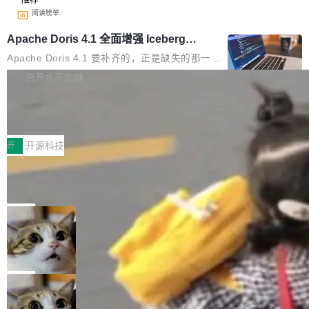
阅读榜单
Apache Doris 4.1 全面增强 Iceberg：
支持 UPDATE、MERGE INTO 与 Iceb
Apache Doris 4.1 要补齐的，正是缺失的那一
erg V3
半。在已有查询能力的基础上，Doris 进一步支
白开水不加糖
持了 UPDATE、DELETE、MERGE INTO 等数
Testin XAgent：CIO智能测试落地指南
据修改操作、完整的表结构管理与分区演进，以
及 rewrite_data_files、expire_snapshots 等日
7月30日，TiD2026质量竞争力大会在北京中关
常维护操作，并完整支持 Iceberg V3 格式。
村国家自主创新示范区会议中心开幕。本届大会
开
开源科技
由中关村智联软件服务业质量创新联盟主办，以
让非法状态不可表示：一篇关于 ADT
“智构可信·质创未来——AI原生时代的质量新范
的帖子在 Reddit 火了
式”为主题，直面AI从实验室走向规模化产业落地
有一种东西，一旦用过就回不去了。Alex Fedos
的核心质量命题。会上，《2026智能研发生产力
eev 管它叫"软件设计的基石"。 他说的东西不新
局
工具选型手册》发布，Testin云测的Testin XAge
鲜——代数数据类型（ADT），尤其是和类型
nt智能测试系统入选AI测试领域代表产品。对CI
Cloudflare 开源内部企业 AI 平台 Clou
（sum type）。但他说清楚了一件事：这不是类
dflare OS
O而言，这提示了一个转变：AI测试正在从效率
型系统的学术体操，是日常编码的思维方式。 文
Cloudflare 发布了一个开源项目 Cloudflare O
工具升级为企业的质量基础设施。 CIO面对的新
章从一个简单的例子切入。一个网站的深色主题
S。如果你只看官方博客，你会觉得这是又一
局
现实 过去两年，CIO们的焦虑清单上多了两项：
设置，如果用布尔值 + 可空字段来表示——bool
个"AI 知识库 + 聊天机器人"——每个大厂都在
一是如何让大模型和智能体应用安全地从PoC走