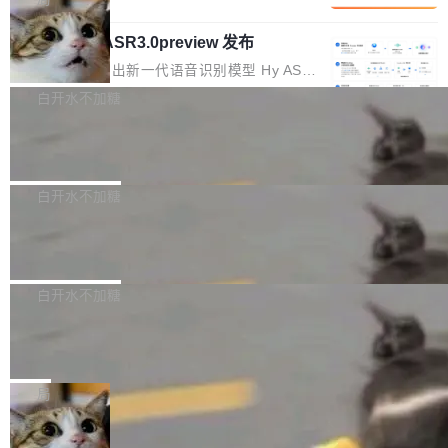
内涵与结构关联，导致开发者使用代码智能体在
移到B集群，王某都回复了"收到"。 他没有迁移
的 Kimi K 系列和智谱的 GLM 都是长上下文、M
理解大规模代码仓时面临显著"代码仓理解"瓶
数据。2024年9月3日下午4点，他使用此前登录
腾讯混元 Hy ASR3.0preview 发布
oE 架构的大模型，好用到让人上瘾，但 GPU 显
颈。 代码仓深度理解服务（以下简称" CodeBas
的账号密码进入A集群，输入了一条被程序员圈
存永远不够用。 Cloudflare 的 Workers AI 团队
腾讯混元正式推出新一代语音识别模型 Hy ASR
e深度理解服务"）是华为云码道（CodeA...
称为"删库跑路"的命令——最高管理员权限、无
一直在跑这些模型的推理。他们在官方博客上发
3.0preview。基于最新一代大语言模型 Hy3 的
白开水不加糖
需确认、强制递归删除。17个小时后，运维人员
了一篇技术文章，详细拆解了三种让大模型在 G
语言理解能力，以及融合了高精度语音识别与深
发现异常并中止进程时，89TB数据已经没了。
PU 上跑得更省、更快的技术手段——KV cache
Pale Moon 34.3.2 发布，苍月浏览器
度语义理解能力，实现了语音识别能力的全面升
删掉的是AI游戏部门的全部开发文件，包括公司
量化、模型权重压缩、以及共享 KV cache 的完
级。 根据介绍，Hy ASR3.0preview 目标在于：
Pale Moon 34.3.2 现已发布，这是一个安全更
自研的多个文生3D和...
整性保护。效果是：吞吐量提升 41%，每 token
让语音识别不再只是听清，而是真正听懂。通过
新和少量网页兼容性修复版本。 Changes/fixe
白开水不加糖
成本降低 30%，精度不变。 FP8 省的不仅是显
先理解你的语境和意图，再把准确的文字直接给
s： 实现了URL.Parse()便捷功能 对浏览器内部
存 KV cache 是推理时最吃显...
到你。从“逐字转写、单点优化”演进为“理解语
PostgreSQL 18/19 新特性深度解读
函数添加了多项边界检查，以避免潜在的越界访
境、兼容场景、一键直出”。 Hy ASR 3.0 previe
问、下溢和溢出。（DiD） 修复了加载和解析内
演讲者分享了一个有趣的实践：面对 PG 18 已
w 不要求标准普通话，方言识别覆盖粤语、吴语
容提供的字体时出现的几个问题 为避免音频加
发布的 Release Notes，他利用 AI 工具（如 Co
白开水不加糖
等 10 大方言片区和 20 余个二级小片区。在开
载、处理和播放过程中可能出现的一系列错误，
pilot）对数千条 commit 日志进行自动分析，先
源评测集中，Hy ASR 3.0 preview 在多语种的
对音频采样频率设定了下限 采样率低于 8kHz
慕尼黑市政府为全职开源项目维护者提
让模型总结出三十余条潜在特性，再逐条要求生
WER（...
供资助
（通常被认为是 "telephone"/"walkie-talkie" 音
成详细解释和代码校验，最终筛选出对用户体感
"在过去大约 10 年的大部分时间里，libexpat 的
质的最低采样率）的音频格式将被拒绝 修复了 C
最强的若干项。对于尚未正式发版的 PG 19，则
维护工作一直与我的日常工作、家务、社交生活
局
SS 圆角虚线样式中可能存在的问题 如果表单中
通过拉取过去一年内（从 PG 18 Beta1 时间点
和休闲娱乐竞争时间。" 这是 libexpat 维护者 S
的图像元素不在同一个子树中，则它们将不再关
至今）的所有 commit，同样交由 AI 分析提炼。
Firefox 153.0.3 发布
ebastian Pipping 写在博客里的话。8 月 4 日，