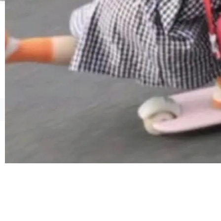
由软件情怀，而是一个跟 AI agent 直接相关的
技术判断。 两行 prompt 就能个性化任何软件 C
rawshaw 给出了两个 prompt。 第一个： "下载
某个软件的源码，在本地构建。修改 agent ...
©OSCHINA(OSChina.NET)
京ICP备2025119063号