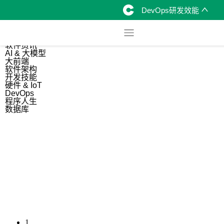
DevOps研发效能
综合
开源资讯
软件资讯
AI & 大模型
大前端
软件架构
开发技能
硬件 & IoT
DevOps
程序人生
数据库
1