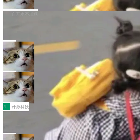
联 加...
经过人工复核，准确度令人满意。这一方法也为
他宣布了一个新消息：从 2026 年 8 月 1 日起，
Firefox 153.0.3 现已发布，具体更新内容如
社区爱好者提供了高效跟踪新版本的思路。
他可以全职维护 libexpat 了，最长 6 个月。发
下： New Smart Window 包含多项增强功能：
白开水不加糖
工资的是慕尼黑市政府。 libexpat 是一个 C99
<ul> <li>现在建议列表会显示更多结果，方便用
编写的流式 XML 解析器，MIT 许可证。和 libx
Cloudflare Computer 开源：你的 Age
户查找历史记录和切换到已打开的标签页。（<a
nt 需要一台电脑，而不是一个容器
ml2 一样，它是世界上使用最广泛的 XML 解析
href="https://bugzilla.mozilla.org/show_bug.c
Cloudflare 开源了名为 @cloudflare/computer
库之一。你的操作系统、浏览器、无数的基础设
gi?id=2019042">Bug&nbsp;2019042</a>）</l
的 npm 包。项目的核心论点是：容器不适合 Ag
局
施软件，很可能都在用它。而过去十年，维护它
i> <li>现在，助手可以直接使用 Exa 的网络搜索
ent 计算。真正适合的，是 Isolate。 Cloudflare
的人一直在用业余...
OpenAI 公开邮件和聊天记录回应苹果
结果回答问题，而无需将问题转交给搜索引擎。
工程师在这件事上没什么可谦虚的——他们用 W
诉讼，称“Apple is getting this wron
（<a href="https://bugzilla.mozilla.org/show_
orkers 跑了十年 Isolate。用 CEO Matthew Pri
上个月，苹果一纸诉状把 OpenAI 告上法庭，指
g”
bug.cgi?id=204...
nce 的话说：「我们一生都在用 Isolate 运行代
控其挖角苹果前员工并窃取商业秘密。苹果的诉
局
码，而 AI Agent 不需要容器，它们需要的是 Iso
状把 OpenAI 描述成一个系统性地从前东家挖
HUAWEI MatePad Edge上架WorkBu
late。」 容器为什么不合适 容器的问题在于启动
人、套取机密信息的对手。 OpenAI 没发律师
ddy鸿蒙PC版，说话就能干活的AI办公
和销毁都太重了。一个 Agent 要执行的任务可能
函，也没选择庭外沉默。它在官网贴了一篇博
全能AI工作台WorkBuddy鸿蒙PC版上架HUAWE
搭子
只需要几毫秒的 CPU 时间，但容器从冷启动到
文，标题只有六个字：Apple is getting this wro
I MatePad Edge应用市场，直接下载即可使
开
开源科技
就绪要花数秒。如果未来有十...
ng。 然后，它把邮件往来和 iMessage 聊天记
用，与鸿蒙电脑上的体验一致。值得一提的是，
录全贴了出来。 他发错人了 苹果外部律师 Gabr
FFmpeg 9.0 发布：代号“Lei”，以此纪
这是目前市面上唯一支持平板接入WorkBuddy P
念中国开发者雷霄骅
iel Gross 来自 Weil 律所，2 月 23 日下午 5:53
C版的产品，搭载“人机双写”重磅功能——你写
全球知名开源多媒体框架 FFmpeg 今天正式发
给 OpenAI 总法律顾问 Che Chang 发了封邮
你的，AI写AI的，同屏协作互不干扰。一句话让
布了 9.0 版本。这个版本除了带来新一代音视频
局