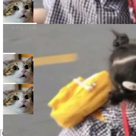
件，附了一封长信，要求 OpenAI 配合调查前苹
AI帮你干活，现在开启全新体验！ 温馨提示：
处理能力和硬件加速支持之外，还有一个特殊之
果员工带走机密信...
体验WorkBuddy鸿蒙PC版前，请将 HUAWEI M
亚马逊成本失控：AI 写代码烧掉 1215
处：FFmpeg 9.0 的代号是“Lei”。 这个名字，
万元，超预算 860%
atePad Edge 升级至 HarmonyOS 6.1.0.135S
来自中国开发者雷霄骅（Lei Xiaohua）。 对于
外媒近日曝光了亚马逊的多份内部报告显示，AI
P9 patch03及以上版本。 *升级路径：设置 > 搜
很多中国音视频开发者而言，这个名字并不陌
导致公司在多个项目上超支。《金融时报》报道
白开水不加糖
索“软件更新” > 检查更新，即可搜索新版本，下
生。十年前，他通过大量中文技术文章、源码分
称，仅一个项目的成本超支就高达 180 万美元
载安装完成升级即可。 没有...
析和开源示例，让一代开发者第一次真正理解 F
Hugging Face CEO 发声：中国正在开
（约合人民币 1215 万元）。 具体来说，一名工
源模型上碾压我们
Fmpeg，也成为很多人进入音视频开发领域的
程师借助 Anthropic 旗下 Claude Sonnet 模型
"他们正在开源模型上碾压我们。" Hugging Fac
“启蒙老师”。 而今年，恰好是雷霄骅离世十周
编写程序，目标是完成电商平台作者信息与商品
e CEO Clément Delangue 在 CNBC 的采访里
局
年。FFmpeg 社区最终选择用一个大版本的名
列表的数据匹配 —— 一项常规的数据处理任
没有拐弯抹角。他说中国正在赢得 AI 竞赛，而
字，留下了这份纪念。 雷霄骅曾是中国传媒大学
务，最终却产生了 180 万美元的账单，实际支出
当 AI agent 把源码变成了最好的扩展系
且按目前的速度，中国 AI 工具预计在今年底或
数字电视技术方向的博士生，长期从事视频、音
统，开发者工具必须开源
超出原定预算 860%。 更令人意外的是，该项目
2027 年就能追上美国前沿实验室的水平。 Dela
五年前，David Crawshaw 问过很多软件工程师
频技...
最终并未成功落地，而高额算力消耗持续运行长
ngue 把原因归结为一件事：开放协作。中国的
一个问题：你写过什么给自己用的程序？答案几
局
达 5 个月，公司直到财务对账时才察觉异常。这
AI 开发者在一个共享和协作的生态里加速迭代，
乎都是没有。工程师们整天用别人写的程序写程
意味着一个无人看管的 AI 程序，在近半年时间
而美国模型厂商在"闭门造车"。他的原话是 "buil
序给别人用。偶尔有人自己写个博客系统、智能
里日夜不停地"烧钱"。 复盘显示，...
ding in silos"——各自为战，互不通气。 这个判
家居控制、家庭实验室，都算稀奇事。 Crawsh
断从他嘴里说出来分量不同。Hugging Face 是
aw 是 Shelley 的作者，一个开源 AI coding age
全球最大的开源 AI 平台，上面跑着上百万个模
nt。他最近在博客上写了一篇文章，核心论点很
型。谁在开源赛道上领先，...
简单：开发者工具必须开源。 理由不是传统的自