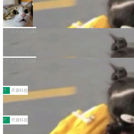
微软同期总资本开支的四成。 与亚马逊、Alpha
一个在终端里运行的编程 agent；Muse Spark
局
aDB 捕获 commit 之间的每一次操作，...
bet、微软以及 Meta 等传统科技巨头相比，Spa
1.2，驱动这个 agent 的新模型。一句话概括：
美团开源 LoHoSearch，用知识图谱校
ceXAI的资金消耗速度尤为引人瞩目。然而，支
你可以用 curl -fsSL https://dev.meta.ai/install.
准 AI 能力认知
撑庞大支出的资金来源却呈现出截然不同的面
sh | bash 安装一个能在大项目里自动规划、写
机器出题的前提，是让机器拥有全局视野。整个
貌。数据显示，微软和 Meta 主要依托充沛的经
代码、验证结果的 AI 终端工具。 据介绍，Muse
构建流程可以分为四个环节：建图 → 控制难度
白开水不加糖
营现金流来覆盖资本开支，其资本支出覆盖率分
Code 是 Meta 的编程 agent 产品。它和市场上
→ 质量把关 → 数据概览。
别达到155% 和106%;而SpaceXAI的经营现金
已有的终端编程 agent 在设计理念上有几个明显
腾讯开源 UCL-MPComm 通信库
流仅能覆盖资本开支的12...
的差异点。 异步后台 agent：Muse Code 有一
腾讯网平团队宣布开源了 UCL-MPComm 通信
个主 agent 循环，外加一组后台 agent。这些后
库，并将作为transport接入Mooncake TENT。
白开水不加糖
台 agent...
该通信库针对AI Memory池化场景的数据传输需
CoStrict入选工信部2025人工智能应用
求进行了深度优化，能够实现数据中心内大规模
典型案例
计算节点间多种内存类型的高性能通信。 UCL-
近日，工信部科技司公示《2025人工智能应用典
MPComm将作为一种传输引擎接入Mooncake T
型案例入选名单》，深信服“面向企业研发场景的
开
开源科技
ENT，实现零拷贝传输性能提升30%、非零拷贝
开源 AI 编程平台 CoStrict 应用”凭借卓越的技术
传输性能最高提升5倍。UCL-MPComm底层基
深信服AI算力网关入选工信部人工智能
创新与落地成效成功入选。 全链路私有化部署，
应用典型案例！
于自研UCL-Engine通信引擎，后续腾讯网平将
助力企业AI研发安全落地 当前，越来越多企业已
前不久，工业和信息化部正式发布《2025年人工
持续开源更多基于UCL-Engine的高性能通信组
经开始引入 AI Coding 工具，通过调用公有云模
智能应用典型案例名单》，集中展示人工智能在
开
开源科技
件。 腾讯网平团队在UCL-MPComm中实现了一
型或企业内部部署模型提升研发效率。但随着 AI
各领域的应用成果，覆盖技术底座、行业赋能、
个独立于业务线程的全局通信引擎（Engine），
Coding 从个人辅助工具逐步走向团队级、组织
Jeff Dean 离开 Google：一个时代的结
产品应用、支撑保障、专题等五大方向。深信服