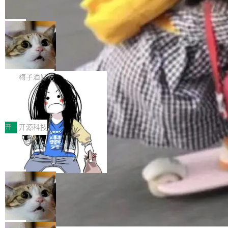
并实...
束，一个实验室的开始
级应用，企业在规模化落地过程中，对安全性、
AI算力网关（AI创新平台）成功入选！ 随着各行
Google 员工编号 20。MapReduce 作者之一。
可控性和代码质量提出了更高要求。 首先是数据
各业的Agent走向规模化建设，算力构成形态逐
Bigtable 作者之一。TensorFlow 的作者之一。
局
安全与合规要求。对于大多数普通研发场景，公
渐丰富，用户关注的重点也在发生变化：不只是
Gemini 的架构师。Google 首席科学家。 Jeff D
有云模型能够满足快速试用和效率提升的需求。
让AI用起来，还要进一步看清混合算力时代下，
🔥 SolonCode v2026.8.4 发布：界面
ean 在 Google 工作了 27 年后，宣布离职。 他
但对于金融、能源、医疗等对数据安全要求较...
字体可调、22 种语言、记忆搜索增强
Token花在哪里、算力是否被充分利用，以及持
不是一个人走。一同离开的还有 Sanjay Ghema
打开终端就能上岗的全中文编码智能体，这一轮
续增长的AI成本该如何优化。 深信服AI算力网关
wat（Google 员工编号 23，Jeff Dean 二十多
把「看得清、用母语、记得住」三件事一次补
梅子酒好吃
正是围绕这些实际问题，从Token治理和成本治
年的编程搭档，MapReduce 和 Bigtable 的共同
齐。 SolonCode 是什么 SolonCode 是杭州无
理两个方面，让用户的每一份算力都看得清、管
作者）、Quoc Le（Google 大脑核心成员，Se
让“代码语义理解”深度释放AI Coding
耳科技研发的企业级终端编码智能体——一位全
得住、用得稳、省得下、更安全！ 一、从现在开
价值潜能：华为云码道（CodeArts）
q2Seq 和 DocAI 的共同发明人）以及 Oriol Vin
中文驱动的数字员工，自主理解需求、规划步
一、代码仓深度理解技术的作用与价值 在软件工
始，Token使用一目...
代码仓技术解析
yals（Gemini 联合负责人，AlphaSta...
骤、编写代码。不挑模型、不挑平台，curl 一行
程实践中，代码仓是企业核心知识资产的主要载
开
开源科技
装完即用。 开源地址：Gitee · GitCode · GitHu
体。企业级代码仓库通常包含数十万乃至数百万
一条“删库”命令跑 17 小时，算法工程
b 安装 支持 Java 8+（8~26）、macOS / Linu
个文件，其规模远超单次模型调用可承载的上下
师删光 89TB 数据只为干私活
x / Windows / Harmony PC。 # macOS / Linu
文窗口。随着项目规模的持续扩张与代码历史的
最高人民检察院8月4日公布了一起案件：北京一
x / Harmony PC curl -fsSL https://solon.noea
不断累积，代码仓中的模块关系、接口契约、业
名90后算法工程师王某，为了给自己接的私活腾
局
r.org/solon...
务逻辑等关键信息往往分散于数十乃至数百个文
服务器空间，删光了公司AI游戏部门的全部核心
Cloudflare 分享推理优化实践：KV ca
件之中，形成高度复杂的知识关联网络。传统的
数据。 王某2024年1月入职东城区某科技公司AI
che 量化 + 权重压缩，吞吐量提升 4
代码检索手段（如关键词匹配、目录遍历）仅能
短剧部门，有互联网大厂背景。在公司内部架构
Kimi 和 GLM 是当前最强的大模型系列之一，但
1%，成本降 30%
在语法层面完成文本定位，难以触及代码的语义
调整期间，部门三次通知全员将数据从A集群迁
它们有一个共同的问题：太吃显存了。月之暗面
局