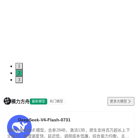
1
2
3
模力方舟
最新模型
热门模型
更多大模型
DeepSeek-V4-Flash-0731
高效轻量化MoE模型，总参284B，激活13B，原生支持百万超长上下
文能力。推理速度快、延迟低、调用成本低廉，综合能力均衡，主打