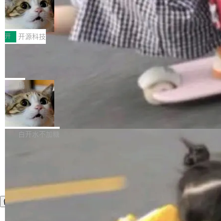
者部落知识"。 换个写法。Rust 的 enum，两个
样。这是 Sandstorm.io 的重制版，我十年前的
鲁大师7月新机性能/流畅/AI榜：vivo夺
计思路很直接：每个对象是一个独立的 SQLite
变体：Switchable...
性能、流畅双第一，三星Galaxy Z系列
那个创业公司。不同的是，这次它构建在 Cloudf
数据库，按名称寻址，复制到你自己的 S3 兼容
2026年7月的手机市场，由于存储等硬件成本暴
新折叠缺席
lare Workers 上——我花了九年时间搭建的平台
存储库里。节点之间只通过这个存储库协调——
增，手机厂商的日子也不好过啊，新机速度明显
开
开源科技
——并且深度集成了 AI。这基本上是我十年秘密
没有控制平面，没有共识协议。每个对象自带一
放缓，因此硝烟味淡了许多。新机参数规格除开
计划的顶峰。 十年前，Ken...
个小型数据库，应用天然按分片构建，单个数据
Zed 推出 DeltaDB，一个记录 commit
高价的三星折叠（三星Galaxy Z Fold8 Ultra / Z
之间所有操作的版本控制系统
库的竞争和爆炸半径问题在设计层面就被消除
Fold8 / Z Flip8）外，其余要么是中低端机器，
Zed 编辑器团队发布了新项目——DeltaDB，一
了。 闲置的 cell 会休眠到几乎不占资源。当 cel
例如iQOO Z11i、REDMI Note 17、REDMI No
个在 git commit 之间记录每一次编辑操作的版
局
l 迁移或唤醒时，新宿主从 S3 恢复 SQLite 数据
te 17 Pro、OPPO K15，要么是vivo X300 E这
本控制系统。目前处于 Early Access 阶段。 De
库继续执行。存储库是持久化的唯一真相...
样的次旗舰。 Galaxy Z Fold8 Ultra / Z Fold8 /
SpaceXAI 单季资本开支达 183 亿美元
ltaDB 的核心思路直接写在 landing page 最显
Z Flip8三款折叠屏新机均在7月22日发布，且全
眼的位置：「Software is made between com
根据风险投资人Tomer Tunguz 博客（VC 分
部搭载骁龙8 Elite Gen5 for Galaxy，它们本该
mits」——软件是在 commit 之间写出来的。git
析）披露的最新分析与第二季度业绩报告，Spac
白开水不加糖
是7月性...
只记录了你提交的最终状态，但真正的工作过程
eXAI在上个季度的总资本支出飙升至183.7亿美
——打字、删改、试错、agent 对话——都在 co
元。其中，绝大部分资金被直接用于 AI 领域，
mmit 之间的空隙里丢失了。 DeltaDB 要做的就
金额高达158.3亿美元，这一单项投入已经逼近
是把这段空隙补上。 回退到任何一次编辑：Delt
微软同期总资本开支的四成。 与亚马逊、Alpha
aDB 捕获 commit 之间的每一次操作，...
bet、微软以及 Meta 等传统科技巨头相比，Spa
ceXAI的资金消耗速度尤为引人瞩目。然而，支
撑庞大支出的资金来源却呈现出截然不同的面