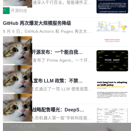
度,案例厚度、全域覆盖、多线协同...
硬件开发者日杭州站即将举行
看起来最令人兴奋的论文，那它们大部分都是过
工作过。近日他在 X 上发了一条帖子，列出了他
随着万物智联加速深入千行百业，智能硬件正从
度宣传的。」 这才是真正的痛点。不是所有论文
认为现代 AI 领域最重要的三个开源项目。 第一
单点设备迈向智能化、网联化、协同化发展。作
开
开源科技
都有问题，是最吸引眼球的那批论文最有问题。
个名字毫无悬念：Flash Attention 2。 Hieu 的
为面向全场景、跨终端的分布式操作系统，开源
他引用的帖子来自 Mathew Shen，一位 ICLR 2
理由很具体。FA 系列不需要解释，但 FA2 是他
GitHub 再次爆发大规模服务降级
鸿蒙通过统一技术底座和分布式能力，为不同类
026 的读者：「看了篇 ...
认为最重要的一个——复杂度恰到好处，刚好能
型智能设备的开发、连接与互联提供关键支撑，
8 月 6 日，GitHub Actions 和 Pages 再次大规
驱动你去学 CuTe，但还没被那些"邪恶的" Hopp
也为产业链企业探索产品创新与商业增长打开新
模服务降级，Actions 完全不可用超过 5 小时，
局
er++ 优化所淹没，足够容易修改和适配。 更关
的空间。 8月14日，开源鸿蒙智能硬件开发者日
webhook 停发，连自托管 runner 也因调度层故
键的是 FA2 的持久性...
（OHDD：OpenHarmony Hardware Develope
Prime Agent 开源发布：一个能自我改
障无法工作。Pages、Copilot code review、C
进的编程 Agent，ARC-AGI 3 超越人类
r Day）将在杭州启航。活动面向智能硬件产业
opilot coding agent 全部受影响。从检测到完全
Prime Intellect 发布了 Prime Agent，一个开源
专家基线
链企业和开发者，邀请行业专家与资深技术顾
恢复，大约 12 小时。 这是 2026 年 8 月的第六
的编程 Agent Harness，核心设计围绕两个抽
局
问，围绕开源鸿蒙技术能力、设备适配、芯片适
起事故，其中四起与 AI/Copilot 服务相关。 Git
象：Recursive Language Model（RLM）和 C
配、功耗与稳定性调优、兼容性测评及统一互联
Rust 项目团队宣布 LLM 政策：不禁
Hub 员工 kdaigle 在 HN 讨论中贴出了一组数
ontinual Harness。在 ARC-AGI 3 基准测试
等内容展开系统讲解和实战交流，帮助企业进一
止，但你要承认哪些代码不是你写的
据：2025 年全年 10 亿次 commit。现在，每周
上，Prime Agent + Opus 5 的组合达到了 95.
Rust 语言项目正式通过了一项 LLM 使用政策，
步了解开源鸿蒙在智能...
2.75 亿次，全年预计 140 亿次。GitHub...
5% RHAE Best@1，超过了 ARC 报告的人类专
覆盖 rust-lang/rust 单一仓库的代码贡献。这不
局
家基线 95.4%。 不是又一个 coding agent 包装
是项目级别的官方立场，目前由五个团队采纳，
宇树科技 IPO 战略配售曝光：DeepSe
器 Prime Agent 的架构和市面上大多数 coding
但它可能是主流开源项目中关于 AI 辅助贡献最
ek 获配 93.3 万股，锁定 36 个月
agent 有本质区别。大多数 agent harness 的设
细致的一份规则。 政策的核心只有一句话：LLM
8月6日晚间，“人形机器人第一股”宇树科技股份
计是基于早期模型的能力—...
可以用来分析、提炼、审阅、建议，但不能用来
有限公司披露IPO发行价格及战略配售结果，杭
白开水不加糖