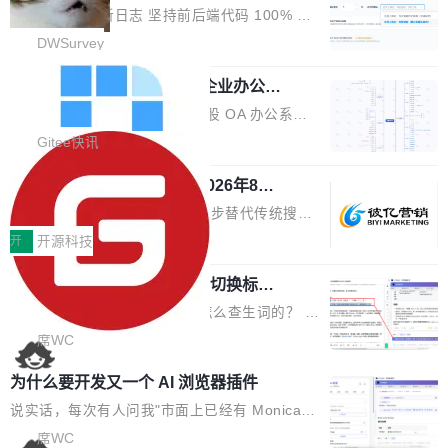
改，考试能力升级
创始合伙人张鸣晨表示，AI产业化是长期产融结
ws 内置应用臃肿早就是老话题了，但一款天气
DWSurvey 更新日志 坚持前后端代码 100% 开
合过程，早期优质技术项目需持续资本与产业资
应用占用内存就超过 1G 还是过于离谱——问题
源助力企业建设自主可控的问卷调研系统 官网地
DWSurvey
源赋能，助力创新从概念走向落地。现场青年学
出在 WebView2。微软的天气 App 本质上是一
址www.diaowen.net ➔ 源码下载Gitee 仓库 ➔
者、产业专家、投资人围绕AI前沿技术瓶颈、行
个嵌在 Edge WebView 里的网页。它不是一个
勾股 OA v6.0.2 已经发布，企业办公系
本次更新新增短信验证修改已答问卷功能，提升
业固有认知重构等议题展开跨界对话，聚焦行业
统
「应用」，它是一个运行在浏览器引擎里的网
答卷安全性；同时升级考试能力，完善填空题判
勾股 OA v6.0.2 已经发布。 勾股 OA 办公系统
真实痛点与突破方向...
页，外面套了一层 Windows 的壳。 WebView2
分、防切屏等功能体验，并优化多项产品细节，
是一款简单实用的开源的企业办公系统。系统集
Gitee快讯
本身就是个内存大户。它加载了完整的 Edge 渲
提升整体使用体验。 新增功能 01. 新增验证手
成了系统设置、附件管理、人事管理、行政管
染引擎，包括 JavaScript 引擎...
机号后查看、修改已答问卷功能 02. 新增填空题
942亿赛道如何选对伙伴？2026年8月G
理、消息管理、资产管理、企业公告、知识网
EO公司推荐
判分功能 03. 添加协作管理员支持树形结构选择
盘、审批流程设置、办公审批、工作计划、工作
当DeepSeek、豆包等大模型逐步替代传统搜索
体验优化与修复 •页面与体验优化 优化工作台首
汇报、工作日志、日常办公、财务管理、客户管
成为用户获取信息的主要入口,品牌竞争的逻辑变
开
开源科技
页 UI 展示效果，提升页面使用体验。 优化防切
理、合同管理、项目管理、任务管理等功能模
了:不再是争抢关键词排名,而是想办法进入AI脱
屏提醒规则，调整为每次切屏均触发提示，提升
块。系统简约，易于功能扩展，方便二次开发，
任意网页划词 AI 问答：不用切换标签页
口而出的那个答案。"GEO公司推荐"这个搜索词
考试规范性。 优化登录状...
的效率秘诀
可以用来做日常 OA，CRM，ERP，业务管理等
背后,折射的是企业面对新兴服务赛道时的集体困
看英文技术文档的时候，你是怎么查生词的？ 我
系统。 勾股OA6.0.2版本主要是对勾股OA 6第
惑——该信谁、看什么、怎么选。 据易观分析
猜大多数人的流程是：选中单词 → Ctrl+C → 切
席WC
一个大版本发布的部分功能细节优化和bug问题
《中国GEO市场产业图谱》数据,2026年中国GE
到翻译标签页 → Ctrl+V → 看翻译 → 切回原
修复的版本，具体更新日志如下： 1、补全新版
为什么要开发又一个 AI 浏览器插件
O行业规模预计达942亿元,同比增长169.7%。G
文。遇到不懂的代码片段，再切到 ChatGPT 问
本的各个审批类型的审批单导出 2、优化各个审
artner同期预测,传统搜索引擎访问量年内将下滑
一下。来回切换几次，思路早断了。 今天介绍的
说实话，每次有人问我"市面上已经有 Monica、
核反确认审批的逻辑，使...
25%,AI载体流量占比突破40%;埃森哲2025年中
开源 Chrome 扩展 AI Helper，有一个划词浮动
Sider、Copilot for Chrome 这些 AI 浏览器插件
席WC