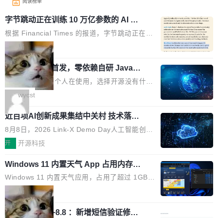
阅读榜单
字节跳动正在训练 10 万亿参数的 AI 模
型
根据 Financial Times 的报道，字节跳动正在训
练一个 10 万亿参数的 AI 模型，目前处于预训练
局
阶段。 10 万亿是什么概念？Anthropic 目前最
wastnet 开源首发，零依赖自研 Java H
大的模型 Mythos 5 约 8 万亿参数。DeepSeek
TTP/2 框架，性能对标 Undertow !
V4-Pro 是 1.6 万亿。月之暗面的 Kimi K3 是 2.
这个项目一直是个人在使用，选择开源没有什么
8 万亿。美团 LongCat-2.0 是 1.6 万亿。字节
动机理由，就是想开源了，如果非要说一个，那
wycst
跳动的这个未命名模型，直接跳到了 10 万亿。
就是它多少弥补了国产 Java 自研 HTTP/2 框架
预训练通常需要 3 到 6 个月，之后还有微调阶
近百项AI创新成果集结中关村 技术落地
这块空白——放眼国产 Java 生态，能拿出手的
与产业迭代提速
段。按这个时间线，最早可能在 2026 年底或 2
HTTP/2 网络框架，要么闭源，要么底层建立在
8月8日，2026 Link-X Demo Day人工智能创新
027 年初发布。 这个节点很微妙。Anthropic 刚
Netty 之上，真正自研的 Java 实现几乎没有。
项目展在北京中关村举办。本次活动由星连资
开
开源科技
在 5 月发布了 Mythos 5...
wastnet 是一款完全自研、零第三方依赖的轻量
本、华清普智AI孵化器主办，汇聚近2000名产
级 Java 网络应用框架，核心基于 JDK 原生 NI
Windows 11 内置天气 App 占用内存超
业、学术、投资人士，集中展出近百项覆盖AI芯
过 1GB
O 构建 Reactor 多路复用模型，不依赖 Netty、
片、算力、模型、应用全链条创新项目，聚焦AI
Windows 11 内置天气应用，占用了超过 1GB
Tomcat 等任何第三方网络库。其 HTTP/2 协议
技术产业化落地与资本对接，呈现当前国内AI前
内存。 Notebookcheck 的测试发现这个数字
局
栈从 HPACK、Huffman 到 ALPN 均为自主实
沿技术突破与商业化最新进展。 活动围绕AI学术
时，反复确认了多次。不是 100MB，不是 500
现，在基准测试中与 Un...
研究与产业落地融合展开多维度研讨。星连资本
调问更新7.26~8.8 ：新增短信验证修
MB，是 1 个 G。一个显示天气的应用。 Windo