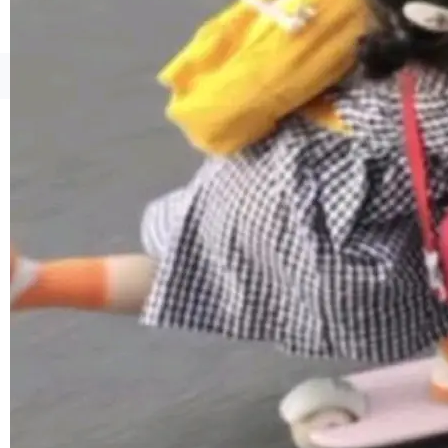
貌。数据显示，微软和 Meta 主要依托充沛的经
营现金流来覆盖资本开支，其资本支出覆盖率分
别达到155% 和106%;而SpaceXAI的经营现金
©OSCHINA(OSChina.NET)
京ICP备2025119063号
流仅能覆盖资本开支的12...