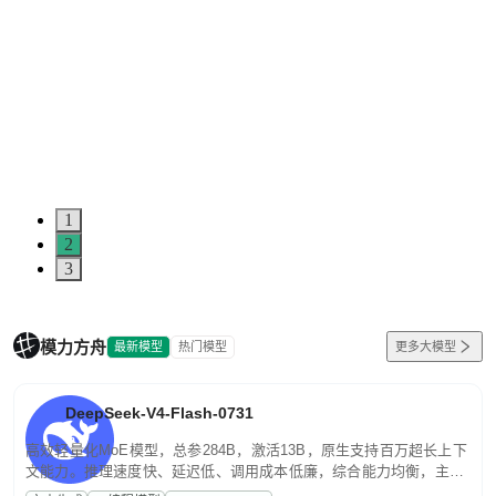
1
2
3
模力方舟
最新模型
热门模型
更多大模型
DeepSeek-V4-Flash-0731
高效轻量化MoE模型，总参284B，激活13B，原生支持百万超长上下
文能力。推理速度快、延迟低、调用成本低廉，综合能力均衡，主打
高并发、轻量化任务，适合日常对话、内容创作、基础 RAG、批量