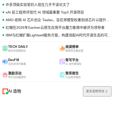
许多顶级实验室的人现在几乎不读论文了
xAI 前工程师评现代 AI 领域最重要 Top3 开源项目
AMD 收购 AI 芯片创企 Taalas，旨在将模型权重刻进芯片以提升推理性能
红帽在2026年Gartner云原生应用平台魔力象限中被评为领导者
IBM与红帽扩展Lightwell服务方案，构建适配AI时代开源生态的可信基础设施
TECH DAILY
阅读榜单
每日内容报纸化
每周热文看这里
DevFM
智写平台
当天资讯听着看
AI 创作更轻松
激励活动
智库报告
参与活动赢源石
行业技术报告
AI 造物
更多造物项目