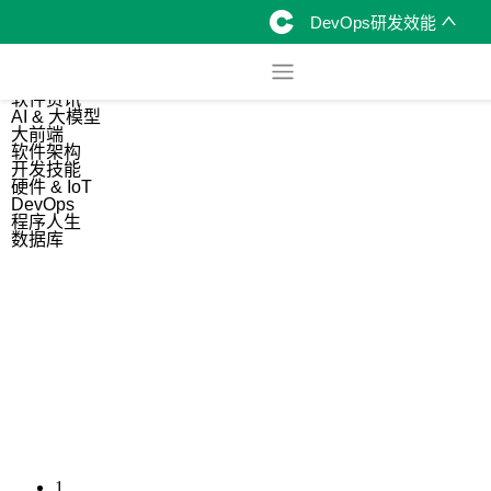
DevOps研发效能
综合
开源资讯
软件资讯
AI & 大模型
大前端
软件架构
开发技能
硬件 & IoT
DevOps
程序人生
数据库
1