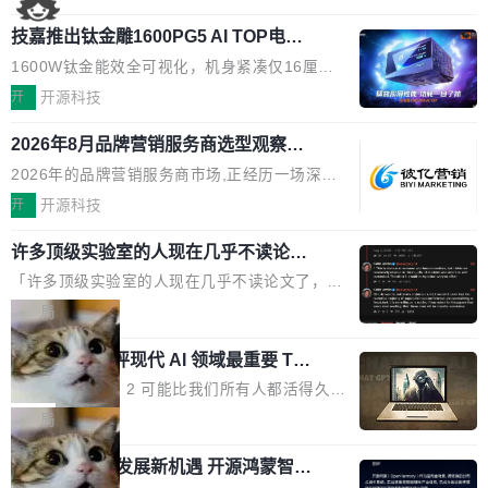
国消费者调研则指出,37%的用户在有明确购买需
工具栏功能，能让你在任意网页选中文本就直接
了，你为什么还要再做一个"，我都觉得这个问题
求时倾向于先问AI。几组数据指向一致:GEO已
技嘉推出钛金雕1600PG5 AI TOP电
用 AI，完全不用切换标签页。 划词工具栏是什
问得好。 因为我自己也是从用户变成开发者的。
从营销"加分项"变成品牌在AI时...
源：为发烧级主机与本地AI算力打造旗
么 安装 AI Helper 后，在任意网页选中文本，选
现有产品的天花板 我用过不少 AI 浏览器插件。
1600W钛金能效全可视化，机身紧凑仅16厘米
舰供电方案
区旁边会自动浮现一个工具栏： 工具 功能 典型
刚开始觉得都挺好——选中一段文字，弹出解
继2026台北电脑展首度亮相后，技嘉科技近日正
开
开源科技
场景 AI 搜索 联网搜索相关信息 看到陌生概念，
释；写邮件时帮你润色；看英文网页给你翻译摘
式发布钛金雕1600PG5 AI TOP电源。这款高端
想快速了解背景 解释 让 AI 解释选中文本 读到
要。但用久了你会发现，它们本质上都是同一类
2026年8月品牌营销服务商选型观察：
电源专为发烧级DIY主机与本地AI算力平台打
费解...
从流量思维到品牌资产思维的范式转移
东西：一个带网页上下文的聊天框。 它们能读取
造，整机长度仅16厘米，提供1600W额定功率
2026年的品牌营销服务商市场,正经历一场深刻
页面的文本，然后把文本丢给大模型，再返回一
与80PLUS钛金能效；支持ATX 3.1与PCIe 5.1
的价值重构。全球全案品牌代理机构市场从2025
开
开源科技
段回答。仅此而已。 这当然有用，但总觉得差点
规范，结合服务器级元件、完善供电线材与内置
年的83.1亿美元增长至2026年的86.6亿美元,年
意思。比如我在一个后台管理系统里，需要填50
实时LCD监控屏，可充分满足当下高阶PC主机
许多顶级实验室的人现在几乎不读论文
复合增长率达5.44%,预计2032年将突破120亿美
个表单字段，每个字段还有联动逻辑；比如我
了
的严苛使用需求。 澎湃功率，紧凑机身 钛金雕1
元。数字广告与公共关系相关服务市场更是从20
「许多顶级实验室的人现在几乎不读论文了，而
想...
600PG5 AI TOP具备强悍输出功率，同时实现
25年的8463亿美元扩张至2026年的8763亿美
且他们认为 ICLR/ICML/NeurIPS 充斥着大量过
局
机身尺寸大幅精简。整机长度仅16厘米，属于同
元。数字的背后是一个清晰的事实——品牌对专
度宣传和欺诈。」 OpenAI 研究员 Keller Jorda
功率段机身尺寸十分紧凑的1600W电源产品。小
业化营销服务的需求从未如此迫切。 但市场扩容
xAI 前工程师评现代 AI 领域最重要 Top
n 这条推文引发了广泛讨论。他不是在说风凉
巧机身有效提升市面主流标准A...
3 开源项目
的同时,服务商的竞争逻辑正在改变。2026年Top
话，他是说出了一个圈内人尽皆知但很少公开捅
Flash Attention 2 可能比我们所有人都活得久。
Agency年度合辑的观察指出,“产品”这个离消费
破的事实。 Jordan 随后补充了一句软化声明：
这句话不是来自某个技术博客，而是出自 Hieu
局
者最近的载体,在整个品牌营销层面的权重显著变
「我不认为这些会议上大部分论文都在过度宣传
Pham 的一条推文。Hieu Pham 是谁？他是 xAI
高了。全域营销服务商的竞争正在从规模转向深
或造假。问题是，作为读者，如果你筛选出那些
共商智能硬件发展新机遇 开源鸿蒙智能
的早期工程师之一，在 Grok 训练基础设施团队