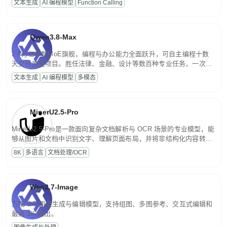
文本生成
AI 编程模型
Function Calling
文案处理等普惠刚需场景。
Qwen3.8-Max
2.4万亿参数MoE旗舰，编程与办公能力全面跃升，可自主编程十数
天交付完整项目。胜任法律、金融、设计等数百种专业任务，一次对
话端到端交付生产级成果。原生视觉理解贯穿规划、执行与验证全流
文本生成
AI 编程模型
多模态
程，支持超长文档与长视频的深度语义解析。长程任务中自主规划与
闭环迭代，持续进化。
MinerU2.5-Pro
MinerU2.5-Pro是一款面向复杂文档解析与 OCR 场景的专业模型，能
够从图片和文档中识别文字、理解页面布局，并将非结构化内容转换
为便于存储、检索和二次处理的结构化结果。
8K
多语言
文档处理/OCR
Wan2.7-Image
万相 2.7 图像生成与编辑模型，支持组图、多图参考、交互式编辑和
最高 2K 输出。