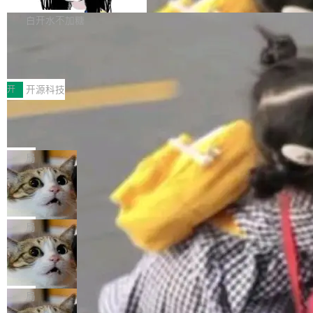
Apache Doris 4.1 要补齐的，正是缺失的那一
erg V3
热门页面还是低关注度页面，均未出现近期更
本。 Solon 换了个方式。整个 i18n 模块围绕三
半。在已有查询能力的基础上，Doris 进一步支
白开水不加糖
新，相关问题并非局限于特定领域，而是在不同
个解析器、一个注解、一个工具类展开——没有
持了 UPDATE、DELETE、MERGE INTO 等数
主题和访问量页面中普遍存在。 调查人员最初认
XML、没有拦截器注册、没有样板配置。 资源
Testin XAgent：CIO智能测试落地指南
据修改操作、完整的表结构管理与分区演进，以
为，Grokipedia可能只是限...
文件的约定 把文件放到 resources/i18n/ 下： r
及 rewrite_data_files、expire_snapshots 等日
7月30日，TiD2026质量竞争力大会在北京中关
esources/i18n/messages.properties ...
常维护操作，并完整支持 Iceberg V3 格式。
村国家自主创新示范区会议中心开幕。本届大会
开
开源科技
由中关村智联软件服务业质量创新联盟主办，以
让非法状态不可表示：一篇关于 ADT
“智构可信·质创未来——AI原生时代的质量新范
的帖子在 Reddit 火了
式”为主题，直面AI从实验室走向规模化产业落地
有一种东西，一旦用过就回不去了。Alex Fedos
的核心质量命题。会上，《2026智能研发生产力
eev 管它叫"软件设计的基石"。 他说的东西不新
局
工具选型手册》发布，Testin云测的Testin XAge
鲜——代数数据类型（ADT），尤其是和类型
Cloudflare 开源内部企业 AI 平台 Clou
nt智能测试系统入选AI测试领域代表产品。对CI
（sum type）。但他说清楚了一件事：这不是类
dflare OS
O而言，这提示了一个转变：AI测试正在从效率
型系统的学术体操，是日常编码的思维方式。 文
Cloudflare 发布了一个开源项目 Cloudflare O
工具升级为企业的质量基础设施。 CIO面对的新
章从一个简单的例子切入。一个网站的深色主题
S。如果你只看官方博客，你会觉得这是又一
局
现实 过去两年，CIO们的焦虑清单上多了两项：
设置，如果用布尔值 + 可空字段来表示——bool
个"AI 知识库 + 聊天机器人"——每个大厂都在
一是如何让大模型和智能体应用安全地从PoC走
ean 表示是否可切换，nullable 的默认模式、浅
Deno 团队开源 Celld，可自托管的分
做，没什么新鲜的。 但 Kenton Varda 在 Twitte
向生产，二是如何让测试团队跟得上AI应用...
布式 Durable Objects
色方案、深色方案——会产生大量无意义的组
r 上把事情说清楚了： 今天我们发布了 Cloudfla
Ryan Dahl 领导的 Deno 团队推出了最新开源项
合。方案缺了、配置冲突了、全 null 了。要知道
re OS，一个带连接器的聊天机器人，跟其他所
目 Celld，一个能在自己机器上运行 Cloudflare
局
哪些组合有效，作者说，你得靠"文档、校验、或
有科技公司做的一样。只不过，实际上它不一
Workers 和 Durable Objects 的守护进程。 设