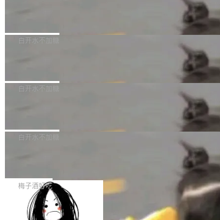
创作。 具体来说，LLM 生成的代码可以提交，
州深度求索人工智能基础技术研究有限公司（De
但必须满足五个条件：预先安排、非关键、高质
Docker 29.7.2 发布
epSeek）获配93.3399万股，按150.8元/股发行
量、充分测试、充分审查，并且必须披露。LLM
价格计算，认购金额约1.41亿元，股份锁定期为
Docker 29.7.2 现已发布，具体更新内容如下：
不得生成涉及安全性的关键变更，除非作者本身
36个月。 公告显示，本次宇树科技战略配售对
Bug fixes and enhancements 修复多次传递同
白开水不加糖
就是领域专家。即使如此，政策也"强烈不建
象主要包括长期投资机构、与公司业务具有战略
一环境变量时，docker service create和docker
议"这么做。 对于不披露的情况，审核者可以直
合作关系或长期合作愿景的大型企业、科创板保
Apache Fluss 毕业成为顶级项目
service update会发生 panic 的问题。docker/cl
接关闭 PR，无需解释。 政策作者 Jynn Ne...
荐人跟投子公司，以及公司高级管理人员和核心
i#7145 修复了 Docker Engine 29.7.0 中引入的
今年 7 月，Apache Fluss 的毕业提案在 Apach
员工参与设立的专项资产管理计划。其中，Dee
一个回归问题，该问题导致拉取镜像时会拒绝包
e 孵化器项目管理委员会（IPMC）投票中获得
白开水不加糖
pSeek作为与宇树科技具备战略合作关系的企
含绝对 hardlink 目标的镜像（此类镜像由某些镜
全票通过，随后获 Apache 软件基金会董事会批
业，获配股份数量占本次发行数量的2.31%。 除
像构建工具生成）。moby/moby#53305 修复了
马斯克 AI 百科项目 Grokipedia 被曝数
准。今天，Apache 软件基金会正式宣布 Apach
DeepSeek外，腾讯旗下上海启善投资有限公司
月未更新
Docker Engine 29.7.0 中引入的一个回归问
e Fluss 孵化毕业，成为 Apache 顶级项目（TL
埃隆·马斯克推出的AI百科项目 Grokipedia 被曝
获配9...
题，该问题可能导致在旧版 Linux 内核...
P）！这一里程碑不仅标志着 Fluss 迈入新的发
长期停止内容更新，未能实现其作为“AI版维基百
白开水不加糖
展阶段，也将进一步推动流式存储、实时湖仓与
科”替代品的目标。 据 Lawfare 最新调查，自今
AI 数据基础加速融合，为实时数据基础设施的发
Solon I18n：三种解析器，零样板代码
年4月以来，Grokipedia 页面更新功能基本停
展开启新的篇章。
滞，过去三个月内没有任何条目完成更新，用户
如果你在 Spring Boot 里做过国际化，流程大概
提交的编辑请求也长期处于待处理状态。 Groki
是这样的：配 MessageSource 的 Bean、写 R
梅子酒好吃
pedia 于去年底上线，定位为由人工智能生成内
eloadableResourceBundleMessageSource、
容的百科平台，被马斯克视为传统众包百科网站
Apache Doris 4.1 全面增强 Iceberg：
声明 LocaleResolver、注册 LocaleChangeInt
支持 UPDATE、MERGE INTO 与 Iceb
维基百科的替代方案。Lawfare 调查发现，无论
erceptor…五六步之后才能看到第一行翻译文