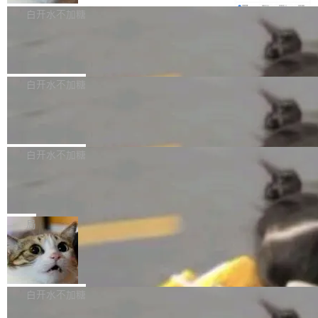
e深度理解服务"）是华为云码道（CodeA...
称为"删库跑路"的命令——最高管理员权限、无
一直在跑这些模型的推理。他们在官方博客上发
3.0preview。基于最新一代大语言模型 Hy3 的
白开水不加糖
需确认、强制递归删除。17个小时后，运维人员
了一篇技术文章，详细拆解了三种让大模型在 G
语言理解能力，以及融合了高精度语音识别与深
发现异常并中止进程时，89TB数据已经没了。
PU 上跑得更省、更快的技术手段——KV cache
Pale Moon 34.3.2 发布，苍月浏览器
度语义理解能力，实现了语音识别能力的全面升
删掉的是AI游戏部门的全部开发文件，包括公司
量化、模型权重压缩、以及共享 KV cache 的完
级。 根据介绍，Hy ASR3.0preview 目标在于：
Pale Moon 34.3.2 现已发布，这是一个安全更
自研的多个文生3D和...
整性保护。效果是：吞吐量提升 41%，每 token
让语音识别不再只是听清，而是真正听懂。通过
新和少量网页兼容性修复版本。 Changes/fixe
白开水不加糖
成本降低 30%，精度不变。 FP8 省的不仅是显
先理解你的语境和意图，再把准确的文字直接给
s： 实现了URL.Parse()便捷功能 对浏览器内部
存 KV cache 是推理时最吃显...
到你。从“逐字转写、单点优化”演进为“理解语
PostgreSQL 18/19 新特性深度解读
函数添加了多项边界检查，以避免潜在的越界访
境、兼容场景、一键直出”。 Hy ASR 3.0 previe
问、下溢和溢出。（DiD） 修复了加载和解析内
演讲者分享了一个有趣的实践：面对 PG 18 已
w 不要求标准普通话，方言识别覆盖粤语、吴语
容提供的字体时出现的几个问题 为避免音频加
发布的 Release Notes，他利用 AI 工具（如 Co
白开水不加糖
等 10 大方言片区和 20 余个二级小片区。在开
载、处理和播放过程中可能出现的一系列错误，
pilot）对数千条 commit 日志进行自动分析，先
源评测集中，Hy ASR 3.0 preview 在多语种的
慕尼黑市政府为全职开源项目维护者提
对音频采样频率设定了下限 采样率低于 8kHz
让模型总结出三十余条潜在特性，再逐条要求生
WER（...
供资助
（通常被认为是 "telephone"/"walkie-talkie" 音
成详细解释和代码校验，最终筛选出对用户体感
"在过去大约 10 年的大部分时间里，libexpat 的
质的最低采样率）的音频格式将被拒绝 修复了 C
最强的若干项。对于尚未正式发版的 PG 19，则
维护工作一直与我的日常工作、家务、社交生活
局
SS 圆角虚线样式中可能存在的问题 如果表单中
通过拉取过去一年内（从 PG 18 Beta1 时间点
和休闲娱乐竞争时间。" 这是 libexpat 维护者 S
的图像元素不在同一个子树中，则它们将不再关
Firefox 153.0.3 发布
至今）的所有 commit，同样交由 AI 分析提炼。
ebastian Pipping 写在博客里的话。8 月 4 日，
联 加...
经过人工复核，准确度令人满意。这一方法也为
他宣布了一个新消息：从 2026 年 8 月 1 日起，
Firefox 153.0.3 现已发布，具体更新内容如
社区爱好者提供了高效跟踪新版本的思路。
他可以全职维护 libexpat 了，最长 6 个月。发
下： New Smart Window 包含多项增强功能：
白开水不加糖
工资的是慕尼黑市政府。 libexpat 是一个 C99
<ul> <li>现在建议列表会显示更多结果，方便用