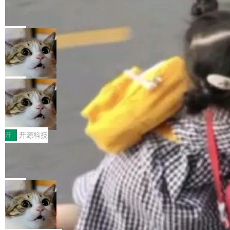
编写的流式 XML 解析器，MIT 许可证。和 libx
Cloudflare Computer 开源：你的 Age
户查找历史记录和切换到已打开的标签页。（<a
nt 需要一台电脑，而不是一个容器
ml2 一样，它是世界上使用最广泛的 XML 解析
href="https://bugzilla.mozilla.org/show_bug.c
Cloudflare 开源了名为 @cloudflare/computer
库之一。你的操作系统、浏览器、无数的基础设
gi?id=2019042">Bug&nbsp;2019042</a>）</l
的 npm 包。项目的核心论点是：容器不适合 Ag
局
施软件，很可能都在用它。而过去十年，维护它
i> <li>现在，助手可以直接使用 Exa 的网络搜索
ent 计算。真正适合的，是 Isolate。 Cloudflare
的人一直在用业余...
结果回答问题，而无需将问题转交给搜索引擎。
OpenAI 公开邮件和聊天记录回应苹果
工程师在这件事上没什么可谦虚的——他们用 W
诉讼，称“Apple is getting this wron
（<a href="https://bugzilla.mozilla.org/show_
orkers 跑了十年 Isolate。用 CEO Matthew Pri
上个月，苹果一纸诉状把 OpenAI 告上法庭，指
g”
bug.cgi?id=204...
nce 的话说：「我们一生都在用 Isolate 运行代
控其挖角苹果前员工并窃取商业秘密。苹果的诉
局
码，而 AI Agent 不需要容器，它们需要的是 Iso
状把 OpenAI 描述成一个系统性地从前东家挖
late。」 容器为什么不合适 容器的问题在于启动
HUAWEI MatePad Edge上架WorkBu
人、套取机密信息的对手。 OpenAI 没发律师
ddy鸿蒙PC版，说话就能干活的AI办公
和销毁都太重了。一个 Agent 要执行的任务可能
函，也没选择庭外沉默。它在官网贴了一篇博
全能AI工作台WorkBuddy鸿蒙PC版上架HUAWE
搭子
只需要几毫秒的 CPU 时间，但容器从冷启动到
文，标题只有六个字：Apple is getting this wro
I MatePad Edge应用市场，直接下载即可使
开
开源科技
就绪要花数秒。如果未来有十...
ng。 然后，它把邮件往来和 iMessage 聊天记
用，与鸿蒙电脑上的体验一致。值得一提的是，
录全贴了出来。 他发错人了 苹果外部律师 Gabr
FFmpeg 9.0 发布：代号“Lei”，以此纪
这是目前市面上唯一支持平板接入WorkBuddy P
念中国开发者雷霄骅
iel Gross 来自 Weil 律所，2 月 23 日下午 5:53
C版的产品，搭载“人机双写”重磅功能——你写
全球知名开源多媒体框架 FFmpeg 今天正式发
给 OpenAI 总法律顾问 Che Chang 发了封邮
你的，AI写AI的，同屏协作互不干扰。一句话让
布了 9.0 版本。这个版本除了带来新一代音视频
局
件，附了一封长信，要求 OpenAI 配合调查前苹
AI帮你干活，现在开启全新体验！ 温馨提示：
处理能力和硬件加速支持之外，还有一个特殊之
果员工带走机密信...
体验WorkBuddy鸿蒙PC版前，请将 HUAWEI M
亚马逊成本失控：AI 写代码烧掉 1215
处：FFmpeg 9.0 的代号是“Lei”。 这个名字，
万元，超预算 860%
atePad Edge 升级至 HarmonyOS 6.1.0.135S
来自中国开发者雷霄骅（Lei Xiaohua）。 对于
外媒近日曝光了亚马逊的多份内部报告显示，AI