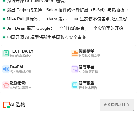
腾讯开源 UCL-MPComm 通信库
跳出 Fatjar 的束缚：Solon 插件的体外扩展（E-Spi）与热插拔（H-Spi）
Mike Pall 删标签，Hisham 发声：Lua 生态该不该告别永远兼容的旧梦？
Jeff Dean 离开 Google：一个时代的结束，一个实验室的开始
中国开源 AI 模型将豁免美国政府安全审查
TECH DAILY
阅读榜单
每日内容报纸化
每周热文看这里
DevFM
智写平台
当天资讯听着看
AI 创作更轻松
激励活动
智库报告
参与活动赢源石
行业技术报告
AI 造物
更多造物项目