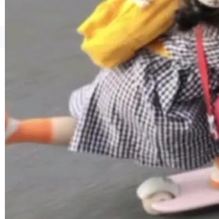
©OSCHINA(OSChina.NET)
京ICP备2025119063号