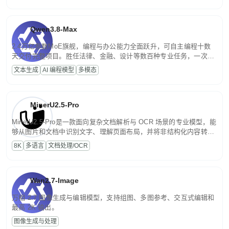
Qwen3.8-Max
2.4万亿参数MoE旗舰，编程与办公能力全面跃升，可自主编程十数
天交付完整项目。胜任法律、金融、设计等数百种专业任务，一次对
话端到端交付生产级成果。原生视觉理解贯穿规划、执行与验证全流
文本生成
AI 编程模型
多模态
程，支持超长文档与长视频的深度语义解析。长程任务中自主规划与
闭环迭代，持续进化。
MinerU2.5-Pro
MinerU2.5-Pro是一款面向复杂文档解析与 OCR 场景的专业模型，能
够从图片和文档中识别文字、理解页面布局，并将非结构化内容转换
为便于存储、检索和二次处理的结构化结果。
8K
多语言
文档处理/OCR
Wan2.7-Image
万相 2.7 图像生成与编辑模型，支持组图、多图参考、交互式编辑和
最高 2K 输出。
图像生成与处理