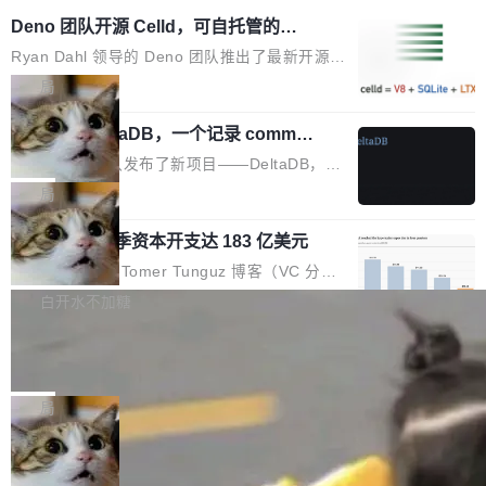
Deno 团队开源 Celld，可自托管的分
布式 Durable Objects
Ryan Dahl 领导的 Deno 团队推出了最新开源项
目 Celld，一个能在自己机器上运行 Cloudflare
局
Workers 和 Durable Objects 的守护进程。 设
Zed 推出 DeltaDB，一个记录 commit
计思路很直接：每个对象是一个独立的 SQLite
之间所有操作的版本控制系统
数据库，按名称寻址，复制到你自己的 S3 兼容
Zed 编辑器团队发布了新项目——DeltaDB，一
存储库里。节点之间只通过这个存储库协调——
个在 git commit 之间记录每一次编辑操作的版
局
没有控制平面，没有共识协议。每个对象自带一
本控制系统。目前处于 Early Access 阶段。 De
个小型数据库，应用天然按分片构建，单个数据
SpaceXAI 单季资本开支达 183 亿美元
ltaDB 的核心思路直接写在 landing page 最显
库的竞争和爆炸半径问题在设计层面就被消除
眼的位置：「Software is made between com
根据风险投资人Tomer Tunguz 博客（VC 分
了。 闲置的 cell 会休眠到几乎不占资源。当 cel
mits」——软件是在 commit 之间写出来的。git
析）披露的最新分析与第二季度业绩报告，Spac
白开水不加糖
l 迁移或唤醒时，新宿主从 S3 恢复 SQLite 数据
只记录了你提交的最终状态，但真正的工作过程
eXAI在上个季度的总资本支出飙升至183.7亿美
库继续执行。存储库是持久化的唯一真相...
——打字、删改、试错、agent 对话——都在 co
Meta 发布终端编程 Agent“Muse Cod
元。其中，绝大部分资金被直接用于 AI 领域，
e” 和 Muse Spark 1.2 模型
mmit 之间的空隙里丢失了。 DeltaDB 要做的就
金额高达158.3亿美元，这一单项投入已经逼近
Meta 今天发布了两款 AI 产品：Muse Code，
是把这段空隙补上。 回退到任何一次编辑：Delt
微软同期总资本开支的四成。 与亚马逊、Alpha
一个在终端里运行的编程 agent；Muse Spark
局
aDB 捕获 commit 之间的每一次操作，...
bet、微软以及 Meta 等传统科技巨头相比，Spa
1.2，驱动这个 agent 的新模型。一句话概括：
ceXAI的资金消耗速度尤为引人瞩目。然而，支
美团开源 LoHoSearch，用知识图谱校
你可以用 curl -fsSL https://dev.meta.ai/install.
准 AI 能力认知
撑庞大支出的资金来源却呈现出截然不同的面
sh | bash 安装一个能在大项目里自动规划、写
机器出题的前提，是让机器拥有全局视野。整个