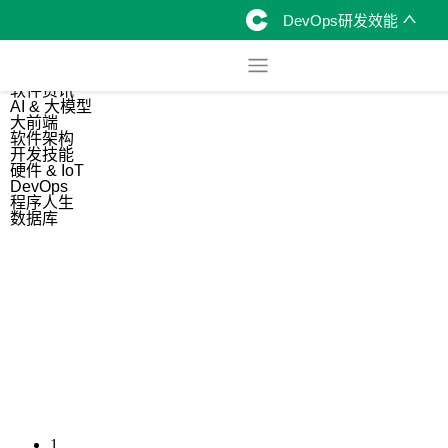
DevOps研发效能
综合
开源资讯
软件资讯
AI & 大模型
大前端
软件架构
开发技能
硬件 & IoT
DevOps
程序人生
数据库
1