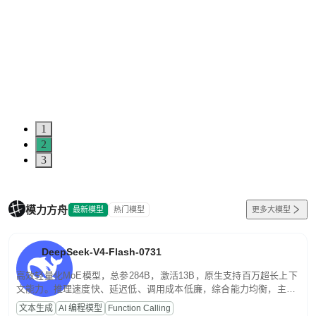
1
2
3
模力方舟
最新模型
热门模型
更多大模型
DeepSeek-V4-Flash-0731
高效轻量化MoE模型，总参284B，激活13B，原生支持百万超长上下
文能力。推理速度快、延迟低、调用成本低廉，综合能力均衡，主打
高并发、轻量化任务，适合日常对话、内容创作、基础 RAG、批量
文本生成
AI 编程模型
Function Calling
文案处理等普惠刚需场景。