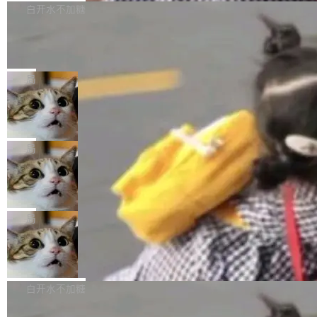
P9 patch03及以上版本。 *升级路径：设置 > 搜
很多中国音视频开发者而言，这个名字并不陌
导致公司在多个项目上超支。《金融时报》报道
白开水不加糖
索“软件更新” > 检查更新，即可搜索新版本，下
生。十年前，他通过大量中文技术文章、源码分
称，仅一个项目的成本超支就高达 180 万美元
载安装完成升级即可。 没有...
析和开源示例，让一代开发者第一次真正理解 F
Hugging Face CEO 发声：中国正在开
（约合人民币 1215 万元）。 具体来说，一名工
源模型上碾压我们
Fmpeg，也成为很多人进入音视频开发领域的
程师借助 Anthropic 旗下 Claude Sonnet 模型
"他们正在开源模型上碾压我们。" Hugging Fac
“启蒙老师”。 而今年，恰好是雷霄骅离世十周
编写程序，目标是完成电商平台作者信息与商品
e CEO Clément Delangue 在 CNBC 的采访里
局
年。FFmpeg 社区最终选择用一个大版本的名
列表的数据匹配 —— 一项常规的数据处理任
没有拐弯抹角。他说中国正在赢得 AI 竞赛，而
字，留下了这份纪念。 雷霄骅曾是中国传媒大学
当 AI agent 把源码变成了最好的扩展系
务，最终却产生了 180 万美元的账单，实际支出
且按目前的速度，中国 AI 工具预计在今年底或
数字电视技术方向的博士生，长期从事视频、音
统，开发者工具必须开源
超出原定预算 860%。 更令人意外的是，该项目
2027 年就能追上美国前沿实验室的水平。 Dela
五年前，David Crawshaw 问过很多软件工程师
频技...
最终并未成功落地，而高额算力消耗持续运行长
ngue 把原因归结为一件事：开放协作。中国的
一个问题：你写过什么给自己用的程序？答案几
局
达 5 个月，公司直到财务对账时才察觉异常。这
AI 开发者在一个共享和协作的生态里加速迭代，
乎都是没有。工程师们整天用别人写的程序写程
意味着一个无人看管的 AI 程序，在近半年时间
DeepSeek Harness 宣布内测邀请，全
而美国模型厂商在"闭门造车"。他的原话是 "buil
序给别人用。偶尔有人自己写个博客系统、智能
里日夜不停地"烧钱"。 复盘显示，...
网最大规模开源 Agent 路演现场诞生
ding in silos"——各自为战，互不通气。 这个判
家居控制、家庭实验室，都算稀奇事。 Crawsh
一条内测招募帖，发出去的时候大概没人想到它
断从他嘴里说出来分量不同。Hugging Face 是
aw 是 Shelley 的作者，一个开源 AI coding age
会变成一场开源 Agent 生态的路演。 8月1日，
局
全球最大的开源 AI 平台，上面跑着上百万个模
nt。他最近在博客上写了一篇文章，核心论点很
DeepSeek Harness 团队负责人崔添翼（tiany
型。谁在开源赛道上领先，...
简单：开发者工具必须开源。 理由不是传统的自
商汤 SenseNova U1.5-Lite-Preview
i）在 X 上发帖： 「如果你是 Agent Harness 相
开源
由软件情怀，而是一个跟 AI agent 直接相关的
关开源项目的开发者，希望参加 DeepSeek Har
商汤科技宣布面向社区开源轻量级统一多模态模
技术判断。 两行 prompt 就能个性化任何软件 C
ness 的内测，可以回复或私信联系我。请附上
型的预览版本 SenseNova U1.5-Lite-Preview。
白开水不加糖
rawshaw 给出了两个 prompt。 第一个： "下载
GitHub id 以及开源代表作。」 DeepSeek 曾在
公告称，SenseNova U1.5-Lite-Preview并非简
某个软件的源码，在本地构建。修改 agent ...