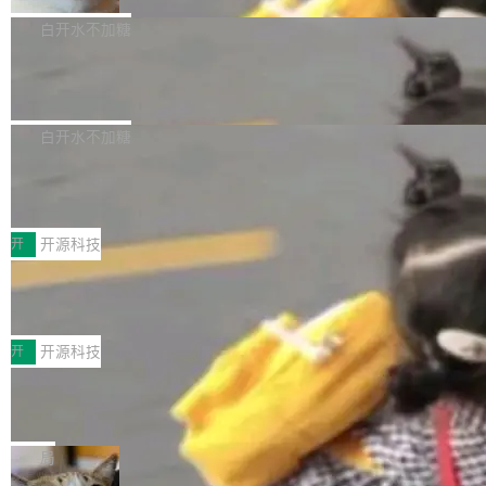
貌。数据显示，微软和 Meta 主要依托充沛的经
代码、验证结果的 AI 终端工具。 据介绍，Muse
构建流程可以分为四个环节：建图 → 控制难度
白开水不加糖
营现金流来覆盖资本开支，其资本支出覆盖率分
Code 是 Meta 的编程 agent 产品。它和市场上
→ 质量把关 → 数据概览。
别达到155% 和106%;而SpaceXAI的经营现金
已有的终端编程 agent 在设计理念上有几个明显
腾讯开源 UCL-MPComm 通信库
流仅能覆盖资本开支的12...
的差异点。 异步后台 agent：Muse Code 有一
腾讯网平团队宣布开源了 UCL-MPComm 通信
个主 agent 循环，外加一组后台 agent。这些后
库，并将作为transport接入Mooncake TENT。
白开水不加糖
台 agent...
该通信库针对AI Memory池化场景的数据传输需
CoStrict入选工信部2025人工智能应用
求进行了深度优化，能够实现数据中心内大规模
典型案例
计算节点间多种内存类型的高性能通信。 UCL-
近日，工信部科技司公示《2025人工智能应用典
MPComm将作为一种传输引擎接入Mooncake T
型案例入选名单》，深信服“面向企业研发场景的
开
开源科技
ENT，实现零拷贝传输性能提升30%、非零拷贝
开源 AI 编程平台 CoStrict 应用”凭借卓越的技术
传输性能最高提升5倍。UCL-MPComm底层基
深信服AI算力网关入选工信部人工智能
创新与落地成效成功入选。 全链路私有化部署，
应用典型案例！
于自研UCL-Engine通信引擎，后续腾讯网平将
助力企业AI研发安全落地 当前，越来越多企业已
前不久，工业和信息化部正式发布《2025年人工
持续开源更多基于UCL-Engine的高性能通信组
经开始引入 AI Coding 工具，通过调用公有云模
智能应用典型案例名单》，集中展示人工智能在
开
开源科技
件。 腾讯网平团队在UCL-MPComm中实现了一
型或企业内部部署模型提升研发效率。但随着 AI
各领域的应用成果，覆盖技术底座、行业赋能、
个独立于业务线程的全局通信引擎（Engine），
Jeff Dean 离开 Google：一个时代的结
Coding 从个人辅助工具逐步走向团队级、组织
产品应用、支撑保障、专题等五大方向。深信服
并实...
束，一个实验室的开始
级应用，企业在规模化落地过程中，对安全性、
AI算力网关（AI创新平台）成功入选！ 随着各行
Google 员工编号 20。MapReduce 作者之一。
可控性和代码质量提出了更高要求。 首先是数据
各业的Agent走向规模化建设，算力构成形态逐
Bigtable 作者之一。TensorFlow 的作者之一。
局
安全与合规要求。对于大多数普通研发场景，公
渐丰富，用户关注的重点也在发生变化：不只是
Gemini 的架构师。Google 首席科学家。 Jeff D