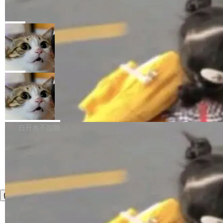
官方招聘信息中写过一条简洁有力的公式：Mod
Ubuntu 将核心系统包从 deb 转成了 s
单的模型规模升级，而是基于 SenseNova U1
nap
el + Harness = Agent。模型负责理解和推理，
的一次系统性迭代，不仅在同一架构中贯通视觉
Ubuntu 正在把又一个核心系统包从 deb 转为 s
Harness 负责把能力落到真实环境中——调用工
理解、推理、生成与编辑，还仅以 8B-MoT 的轻
nap。这次是 hwctl——一个用来检查 Ubuntu
局
具、读写文件、管理上下文、处理错误、完成闭
量大小，将能力推进到4K、更精细的真实质感、
硬件认证状态的命令行工具。 Canonical 工程师
环。崔添翼招人的标...
更复杂的视觉控制和可持续迭代编辑。 相比 U
Dario Amodei 担心新人来 Anthropic
Alan Griffiths 在邮件列表中说得很直白：「hwc
只为金钱，不为使命
1，U1.5-Lite-Preview 在以下方向上带来了显著
tl 是一个 Ubuntu 专有的包，它和它的依赖项都
顶级 AI 研究员在两家公司之间来回跳，中间只
提升： 原生支持4K图像生成； 更精细的局部纹
是 Ubuntu 专有的，不会用在其他发行版上。」
隔了几天。 Lilian Weng 上周刚宣布因健康原因
局
理、细节与真实世界质感； 更准确的中英文文字
所以 deb 版本的受众实际上为零。既然只有 Ub
离开 Thinking Machines Lab，说自己作为联合
生成与复杂版式组织； 更稳定的图...
untu 用户在用，那用 snap 打包就没什么可纠结
FFmpeg 9.0 发布
创始人的角色「太累了」。几天后，The Inform
的。 从 deb 到 snap 的迁移路径 hwctl 是 rust-
ation 就曝出她将重回 OpenAI，负责递归自我
FFmpeg 9.0 现已发布，包含多项改进。官方更
hwlib 硬件 API 库的一部分，命令行工具负责查
改进方向的研究。她是 Thinking Machines 过
新日志列出的 9.0 版本主要更新内容如下： 扩
白开水不加糖
询 Ubuntu 的硬件认证数据库。...
去一年内第四个离开的联合创始人。 这家由前
展 AMF 色彩转换器 (vf_vpp_amf) 的 HDR 功能
OpenAI CTO Mira Murati 创立的公司，连创始
MP4 muxer 中支持 LCEVC 音轨复用 Playdate
团队都留不住。 但 Thinking Machines 不是唯
视频编码器和多路复用器 添加 v360_vulkan filt
一在人才争夺战中失血的公司。六月，Google
er HE-AAC 960 解码 (DAB+) transpose_cuda
连失两员大将：Noam Shazeer 去了 Op...
filter 添加 AMF Frame Rate Converter (vf_frc
_amf) filter SMPTE 2094-50 元数据支持和直
通 ProRes RAW VideoToolbox 硬件加速器 AP
V ...