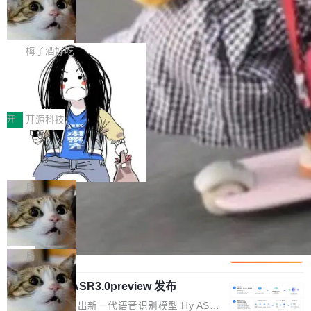
有云模型能够满足快速试用和效率提升的需求。
🔥 SolonCode v2026.8.4 发布：界面
让AI用起来，还要进一步看清混合算力时代下，
ean 在 Google 工作了 27 年后，宣布离职。 他
但对于金融、能源、医疗等对数据安全要求较...
字体可调、22 种语言、记忆搜索增强
Token花在哪里、算力是否被充分利用，以及持
不是一个人走。一同离开的还有 Sanjay Ghema
打开终端就能上岗的全中文编码智能体，这一轮
续增长的AI成本该如何优化。 深信服AI算力网关
wat（Google 员工编号 23，Jeff Dean 二十多
把「看得清、用母语、记得住」三件事一次补
梅子酒好吃
正是围绕这些实际问题，从Token治理和成本治
年的编程搭档，MapReduce 和 Bigtable 的共同
齐。 SolonCode 是什么 SolonCode 是杭州无
理两个方面，让用户的每一份算力都看得清、管
作者）、Quoc Le（Google 大脑核心成员，Se
让“代码语义理解”深度释放AI Coding
耳科技研发的企业级终端编码智能体——一位全
得住、用得稳、省得下、更安全！ 一、从现在开
价值潜能：华为云码道（CodeArts）
q2Seq 和 DocAI 的共同发明人）以及 Oriol Vin
中文驱动的数字员工，自主理解需求、规划步
一、代码仓深度理解技术的作用与价值 在软件工
始，Token使用一目...
代码仓技术解析
yals（Gemini 联合负责人，AlphaSta...
骤、编写代码。不挑模型、不挑平台，curl 一行
程实践中，代码仓是企业核心知识资产的主要载
开
开源科技
装完即用。 开源地址：Gitee · GitCode · GitHu
体。企业级代码仓库通常包含数十万乃至数百万
b 安装 支持 Java 8+（8~26）、macOS / Linu
一条“删库”命令跑 17 小时，算法工程
个文件，其规模远超单次模型调用可承载的上下
师删光 89TB 数据只为干私活
x / Windows / Harmony PC。 # macOS / Linu
文窗口。随着项目规模的持续扩张与代码历史的
最高人民检察院8月4日公布了一起案件：北京一
x / Harmony PC curl -fsSL https://solon.noea
不断累积，代码仓中的模块关系、接口契约、业
名90后算法工程师王某，为了给自己接的私活腾
局
r.org/solon...
务逻辑等关键信息往往分散于数十乃至数百个文
服务器空间，删光了公司AI游戏部门的全部核心
件之中，形成高度复杂的知识关联网络。传统的
Cloudflare 分享推理优化实践：KV ca
数据。 王某2024年1月入职东城区某科技公司AI
che 量化 + 权重压缩，吞吐量提升 4
代码检索手段（如关键词匹配、目录遍历）仅能
短剧部门，有互联网大厂背景。在公司内部架构
Kimi 和 GLM 是当前最强的大模型系列之一，但
1%，成本降 30%
在语法层面完成文本定位，难以触及代码的语义
调整期间，部门三次通知全员将数据从A集群迁
它们有一个共同的问题：太吃显存了。月之暗面
局
内涵与结构关联，导致开发者使用代码智能体在
移到B集群，王某都回复了"收到"。 他没有迁移
的 Kimi K 系列和智谱的 GLM 都是长上下文、M
理解大规模代码仓时面临显著"代码仓理解"瓶
数据。2024年9月3日下午4点，他使用此前登录
腾讯混元 Hy ASR3.0preview 发布
oE 架构的大模型，好用到让人上瘾，但 GPU 显
颈。 代码仓深度理解服务（以下简称" CodeBas
的账号密码进入A集群，输入了一条被程序员圈
存永远不够用。 Cloudflare 的 Workers AI 团队
腾讯混元正式推出新一代语音识别模型 Hy ASR