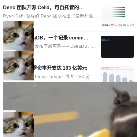
Deno 团队开源 Celld，可自托管的分
布式 Durable Objects
Ryan Dahl 领导的 Deno 团队推出了最新开源项
目 Celld，一个能在自己机器上运行 Cloudflare
局
Workers 和 Durable Objects 的守护进程。 设
Zed 推出 DeltaDB，一个记录 commit
计思路很直接：每个对象是一个独立的 SQLite
之间所有操作的版本控制系统
数据库，按名称寻址，复制到你自己的 S3 兼容
Zed 编辑器团队发布了新项目——DeltaDB，一
存储库里。节点之间只通过这个存储库协调——
个在 git commit 之间记录每一次编辑操作的版
局
没有控制平面，没有共识协议。每个对象自带一
本控制系统。目前处于 Early Access 阶段。 De
个小型数据库，应用天然按分片构建，单个数据
SpaceXAI 单季资本开支达 183 亿美元
ltaDB 的核心思路直接写在 landing page 最显
库的竞争和爆炸半径问题在设计层面就被消除
眼的位置：「Software is made between com
根据风险投资人Tomer Tunguz 博客（VC 分
了。 闲置的 cell 会休眠到几乎不占资源。当 cel
mits」——软件是在 commit 之间写出来的。git
析）披露的最新分析与第二季度业绩报告，Spac
白开水不加糖
l 迁移或唤醒时，新宿主从 S3 恢复 SQLite 数据
只记录了你提交的最终状态，但真正的工作过程
eXAI在上个季度的总资本支出飙升至183.7亿美
库继续执行。存储库是持久化的唯一真相...
——打字、删改、试错、agent 对话——都在 co
Meta 发布终端编程 Agent“Muse Cod
元。其中，绝大部分资金被直接用于 AI 领域，
e” 和 Muse Spark 1.2 模型
mmit 之间的空隙里丢失了。 DeltaDB 要做的就
金额高达158.3亿美元，这一单项投入已经逼近
Meta 今天发布了两款 AI 产品：Muse Code，
是把这段空隙补上。 回退到任何一次编辑：Delt
微软同期总资本开支的四成。 与亚马逊、Alpha
一个在终端里运行的编程 agent；Muse Spark
局
aDB 捕获 commit 之间的每一次操作，...
bet、微软以及 Meta 等传统科技巨头相比，Spa
1.2，驱动这个 agent 的新模型。一句话概括：
ceXAI的资金消耗速度尤为引人瞩目。然而，支
美团开源 LoHoSearch，用知识图谱校
你可以用 curl -fsSL https://dev.meta.ai/install.
准 AI 能力认知
撑庞大支出的资金来源却呈现出截然不同的面
sh | bash 安装一个能在大项目里自动规划、写
机器出题的前提，是让机器拥有全局视野。整个