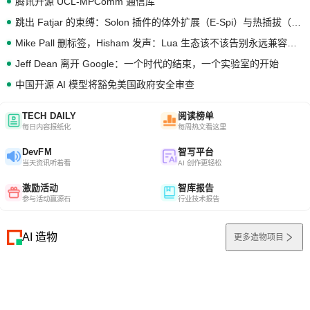
腾讯开源 UCL-MPComm 通信库
跳出 Fatjar 的束缚：Solon 插件的体外扩展（E-Spi）与热插拔（H-Spi）
Mike Pall 删标签，Hisham 发声：Lua 生态该不该告别永远兼容的旧梦？
Jeff Dean 离开 Google：一个时代的结束，一个实验室的开始
中国开源 AI 模型将豁免美国政府安全审查
TECH DAILY
阅读榜单
每日内容报纸化
每周热文看这里
DevFM
智写平台
当天资讯听着看
AI 创作更轻松
激励活动
智库报告
参与活动赢源石
行业技术报告
AI 造物
更多造物项目