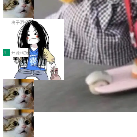
有云模型能够满足快速试用和效率提升的需求。
🔥 SolonCode v2026.8.4 发布：界面
让AI用起来，还要进一步看清混合算力时代下，
ean 在 Google 工作了 27 年后，宣布离职。 他
但对于金融、能源、医疗等对数据安全要求较...
字体可调、22 种语言、记忆搜索增强
Token花在哪里、算力是否被充分利用，以及持
不是一个人走。一同离开的还有 Sanjay Ghema
打开终端就能上岗的全中文编码智能体，这一轮
续增长的AI成本该如何优化。 深信服AI算力网关
wat（Google 员工编号 23，Jeff Dean 二十多
把「看得清、用母语、记得住」三件事一次补
梅子酒好吃
正是围绕这些实际问题，从Token治理和成本治
年的编程搭档，MapReduce 和 Bigtable 的共同
齐。 SolonCode 是什么 SolonCode 是杭州无
理两个方面，让用户的每一份算力都看得清、管
作者）、Quoc Le（Google 大脑核心成员，Se
让“代码语义理解”深度释放AI Coding
耳科技研发的企业级终端编码智能体——一位全
得住、用得稳、省得下、更安全！ 一、从现在开
价值潜能：华为云码道（CodeArts）
q2Seq 和 DocAI 的共同发明人）以及 Oriol Vin
中文驱动的数字员工，自主理解需求、规划步
一、代码仓深度理解技术的作用与价值 在软件工
始，Token使用一目...
代码仓技术解析
yals（Gemini 联合负责人，AlphaSta...
骤、编写代码。不挑模型、不挑平台，curl 一行
程实践中，代码仓是企业核心知识资产的主要载
开
开源科技
装完即用。 开源地址：Gitee · GitCode · GitHu
体。企业级代码仓库通常包含数十万乃至数百万
b 安装 支持 Java 8+（8~26）、macOS / Linu
一条“删库”命令跑 17 小时，算法工程
个文件，其规模远超单次模型调用可承载的上下
师删光 89TB 数据只为干私活
x / Windows / Harmony PC。 # macOS / Linu
文窗口。随着项目规模的持续扩张与代码历史的
最高人民检察院8月4日公布了一起案件：北京一
x / Harmony PC curl -fsSL https://solon.noea
不断累积，代码仓中的模块关系、接口契约、业
名90后算法工程师王某，为了给自己接的私活腾
局
r.org/solon...
务逻辑等关键信息往往分散于数十乃至数百个文
服务器空间，删光了公司AI游戏部门的全部核心
件之中，形成高度复杂的知识关联网络。传统的
Cloudflare 分享推理优化实践：KV ca
数据。 王某2024年1月入职东城区某科技公司AI
che 量化 + 权重压缩，吞吐量提升 4
代码检索手段（如关键词匹配、目录遍历）仅能
短剧部门，有互联网大厂背景。在公司内部架构
Kimi 和 GLM 是当前最强的大模型系列之一，但
1%，成本降 30%
在语法层面完成文本定位，难以触及代码的语义
调整期间，部门三次通知全员将数据从A集群迁
它们有一个共同的问题：太吃显存了。月之暗面
局
内涵与结构关联，导致开发者使用代码智能体在
移到B集群，王某都回复了"收到"。 他没有迁移
的 Kimi K 系列和智谱的 GLM 都是长上下文、M
理解大规模代码仓时面临显著"代码仓理解"瓶
数据。2024年9月3日下午4点，他使用此前登录
腾讯混元 Hy ASR3.0preview 发布
oE 架构的大模型，好用到让人上瘾，但 GPU 显
颈。 代码仓深度理解服务（以下简称" CodeBas
的账号密码进入A集群，输入了一条被程序员圈
存永远不够用。 Cloudflare 的 Workers AI 团队
腾讯混元正式推出新一代语音识别模型 Hy ASR