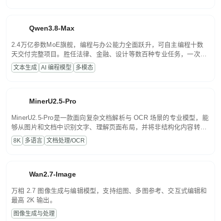
Qwen3.8-Max
2.4万亿参数MoE旗舰，编程与办公能力全面跃升，可自主编程十数
天交付完整项目。胜任法律、金融、设计等数百种专业任务，一次对
话端到端交付生产级成果。原生视觉理解贯穿规划、执行与验证全流
文本生成
AI 编程模型
多模态
程，支持超长文档与长视频的深度语义解析。长程任务中自主规划与
闭环迭代，持续进化。
MinerU2.5-Pro
MinerU2.5-Pro是一款面向复杂文档解析与 OCR 场景的专业模型，能
够从图片和文档中识别文字、理解页面布局，并将非结构化内容转换
为便于存储、检索和二次处理的结构化结果。
8K
多语言
文档处理/OCR
Wan2.7-Image
万相 2.7 图像生成与编辑模型，支持组图、多图参考、交互式编辑和
最高 2K 输出。
图像生成与处理