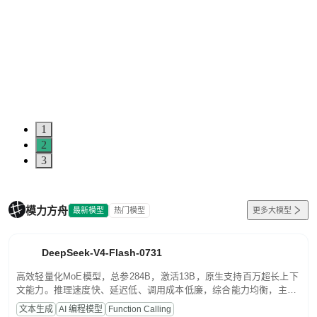
1
2
3
模力方舟
最新模型
热门模型
更多大模型
DeepSeek-V4-Flash-0731
高效轻量化MoE模型，总参284B，激活13B，原生支持百万超长上下
文能力。推理速度快、延迟低、调用成本低廉，综合能力均衡，主打
高并发、轻量化任务，适合日常对话、内容创作、基础 RAG、批量
文本生成
AI 编程模型
Function Calling
文案处理等普惠刚需场景。