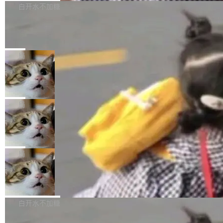
P9 patch03及以上版本。 *升级路径：设置 > 搜
很多中国音视频开发者而言，这个名字并不陌
导致公司在多个项目上超支。《金融时报》报道
白开水不加糖
索“软件更新” > 检查更新，即可搜索新版本，下
生。十年前，他通过大量中文技术文章、源码分
称，仅一个项目的成本超支就高达 180 万美元
载安装完成升级即可。 没有...
析和开源示例，让一代开发者第一次真正理解 F
Hugging Face CEO 发声：中国正在开
（约合人民币 1215 万元）。 具体来说，一名工
源模型上碾压我们
Fmpeg，也成为很多人进入音视频开发领域的
程师借助 Anthropic 旗下 Claude Sonnet 模型
"他们正在开源模型上碾压我们。" Hugging Fac
“启蒙老师”。 而今年，恰好是雷霄骅离世十周
编写程序，目标是完成电商平台作者信息与商品
e CEO Clément Delangue 在 CNBC 的采访里
局
年。FFmpeg 社区最终选择用一个大版本的名
列表的数据匹配 —— 一项常规的数据处理任
没有拐弯抹角。他说中国正在赢得 AI 竞赛，而
字，留下了这份纪念。 雷霄骅曾是中国传媒大学
当 AI agent 把源码变成了最好的扩展系
务，最终却产生了 180 万美元的账单，实际支出
且按目前的速度，中国 AI 工具预计在今年底或
数字电视技术方向的博士生，长期从事视频、音
统，开发者工具必须开源
超出原定预算 860%。 更令人意外的是，该项目
2027 年就能追上美国前沿实验室的水平。 Dela
五年前，David Crawshaw 问过很多软件工程师
频技...
最终并未成功落地，而高额算力消耗持续运行长
ngue 把原因归结为一件事：开放协作。中国的
一个问题：你写过什么给自己用的程序？答案几
局
达 5 个月，公司直到财务对账时才察觉异常。这
AI 开发者在一个共享和协作的生态里加速迭代，
乎都是没有。工程师们整天用别人写的程序写程
意味着一个无人看管的 AI 程序，在近半年时间
DeepSeek Harness 宣布内测邀请，全
而美国模型厂商在"闭门造车"。他的原话是 "buil
序给别人用。偶尔有人自己写个博客系统、智能
里日夜不停地"烧钱"。 复盘显示，...
网最大规模开源 Agent 路演现场诞生
ding in silos"——各自为战，互不通气。 这个判
家居控制、家庭实验室，都算稀奇事。 Crawsh
一条内测招募帖，发出去的时候大概没人想到它
断从他嘴里说出来分量不同。Hugging Face 是
aw 是 Shelley 的作者，一个开源 AI coding age
会变成一场开源 Agent 生态的路演。 8月1日，
局
全球最大的开源 AI 平台，上面跑着上百万个模
nt。他最近在博客上写了一篇文章，核心论点很
DeepSeek Harness 团队负责人崔添翼（tiany
型。谁在开源赛道上领先，...
简单：开发者工具必须开源。 理由不是传统的自
商汤 SenseNova U1.5-Lite-Preview
i）在 X 上发帖： 「如果你是 Agent Harness 相
开源
由软件情怀，而是一个跟 AI agent 直接相关的
关开源项目的开发者，希望参加 DeepSeek Har
商汤科技宣布面向社区开源轻量级统一多模态模
技术判断。 两行 prompt 就能个性化任何软件 C
ness 的内测，可以回复或私信联系我。请附上
型的预览版本 SenseNova U1.5-Lite-Preview。
白开水不加糖
rawshaw 给出了两个 prompt。 第一个： "下载
GitHub id 以及开源代表作。」 DeepSeek 曾在
公告称，SenseNova U1.5-Lite-Preview并非简
某个软件的源码，在本地构建。修改 agent ...