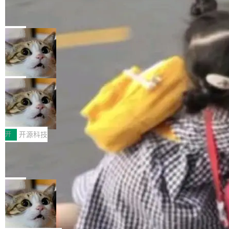
编写的流式 XML 解析器，MIT 许可证。和 libx
Cloudflare Computer 开源：你的 Age
户查找历史记录和切换到已打开的标签页。（<a
nt 需要一台电脑，而不是一个容器
ml2 一样，它是世界上使用最广泛的 XML 解析
href="https://bugzilla.mozilla.org/show_bug.c
Cloudflare 开源了名为 @cloudflare/computer
库之一。你的操作系统、浏览器、无数的基础设
gi?id=2019042">Bug&nbsp;2019042</a>）</l
的 npm 包。项目的核心论点是：容器不适合 Ag
局
施软件，很可能都在用它。而过去十年，维护它
i> <li>现在，助手可以直接使用 Exa 的网络搜索
ent 计算。真正适合的，是 Isolate。 Cloudflare
的人一直在用业余...
结果回答问题，而无需将问题转交给搜索引擎。
OpenAI 公开邮件和聊天记录回应苹果
工程师在这件事上没什么可谦虚的——他们用 W
诉讼，称“Apple is getting this wron
（<a href="https://bugzilla.mozilla.org/show_
orkers 跑了十年 Isolate。用 CEO Matthew Pri
上个月，苹果一纸诉状把 OpenAI 告上法庭，指
g”
bug.cgi?id=204...
nce 的话说：「我们一生都在用 Isolate 运行代
控其挖角苹果前员工并窃取商业秘密。苹果的诉
局
码，而 AI Agent 不需要容器，它们需要的是 Iso
状把 OpenAI 描述成一个系统性地从前东家挖
late。」 容器为什么不合适 容器的问题在于启动
HUAWEI MatePad Edge上架WorkBu
人、套取机密信息的对手。 OpenAI 没发律师
ddy鸿蒙PC版，说话就能干活的AI办公
和销毁都太重了。一个 Agent 要执行的任务可能
函，也没选择庭外沉默。它在官网贴了一篇博
全能AI工作台WorkBuddy鸿蒙PC版上架HUAWE
搭子
只需要几毫秒的 CPU 时间，但容器从冷启动到
文，标题只有六个字：Apple is getting this wro
I MatePad Edge应用市场，直接下载即可使
开
开源科技
就绪要花数秒。如果未来有十...
ng。 然后，它把邮件往来和 iMessage 聊天记
用，与鸿蒙电脑上的体验一致。值得一提的是，
录全贴了出来。 他发错人了 苹果外部律师 Gabr
FFmpeg 9.0 发布：代号“Lei”，以此纪
这是目前市面上唯一支持平板接入WorkBuddy P
念中国开发者雷霄骅
iel Gross 来自 Weil 律所，2 月 23 日下午 5:53
C版的产品，搭载“人机双写”重磅功能——你写
全球知名开源多媒体框架 FFmpeg 今天正式发
给 OpenAI 总法律顾问 Che Chang 发了封邮
你的，AI写AI的，同屏协作互不干扰。一句话让
布了 9.0 版本。这个版本除了带来新一代音视频
局
件，附了一封长信，要求 OpenAI 配合调查前苹
AI帮你干活，现在开启全新体验！ 温馨提示：
处理能力和硬件加速支持之外，还有一个特殊之
果员工带走机密信...
体验WorkBuddy鸿蒙PC版前，请将 HUAWEI M
亚马逊成本失控：AI 写代码烧掉 1215
处：FFmpeg 9.0 的代号是“Lei”。 这个名字，
万元，超预算 860%
atePad Edge 升级至 HarmonyOS 6.1.0.135S
来自中国开发者雷霄骅（Lei Xiaohua）。 对于
外媒近日曝光了亚马逊的多份内部报告显示，AI