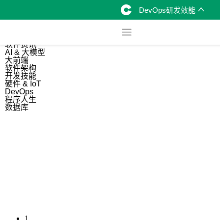
DevOps研发效能
综合
开源资讯
软件资讯
AI & 大模型
大前端
软件架构
开发技能
硬件 & IoT
DevOps
程序人生
数据库
1