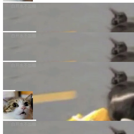
e深度理解服务"）是华为云码道（CodeA...
称为"删库跑路"的命令——最高管理员权限、无
一直在跑这些模型的推理。他们在官方博客上发
3.0preview。基于最新一代大语言模型 Hy3 的
白开水不加糖
需确认、强制递归删除。17个小时后，运维人员
了一篇技术文章，详细拆解了三种让大模型在 G
语言理解能力，以及融合了高精度语音识别与深
发现异常并中止进程时，89TB数据已经没了。
PU 上跑得更省、更快的技术手段——KV cache
Pale Moon 34.3.2 发布，苍月浏览器
度语义理解能力，实现了语音识别能力的全面升
删掉的是AI游戏部门的全部开发文件，包括公司
量化、模型权重压缩、以及共享 KV cache 的完
级。 根据介绍，Hy ASR3.0preview 目标在于：
Pale Moon 34.3.2 现已发布，这是一个安全更
自研的多个文生3D和...
整性保护。效果是：吞吐量提升 41%，每 token
让语音识别不再只是听清，而是真正听懂。通过
新和少量网页兼容性修复版本。 Changes/fixe
白开水不加糖
成本降低 30%，精度不变。 FP8 省的不仅是显
先理解你的语境和意图，再把准确的文字直接给
s： 实现了URL.Parse()便捷功能 对浏览器内部
存 KV cache 是推理时最吃显...
到你。从“逐字转写、单点优化”演进为“理解语
PostgreSQL 18/19 新特性深度解读
函数添加了多项边界检查，以避免潜在的越界访
境、兼容场景、一键直出”。 Hy ASR 3.0 previe
问、下溢和溢出。（DiD） 修复了加载和解析内
演讲者分享了一个有趣的实践：面对 PG 18 已
w 不要求标准普通话，方言识别覆盖粤语、吴语
容提供的字体时出现的几个问题 为避免音频加
发布的 Release Notes，他利用 AI 工具（如 Co
白开水不加糖
等 10 大方言片区和 20 余个二级小片区。在开
载、处理和播放过程中可能出现的一系列错误，
pilot）对数千条 commit 日志进行自动分析，先
源评测集中，Hy ASR 3.0 preview 在多语种的
慕尼黑市政府为全职开源项目维护者提
对音频采样频率设定了下限 采样率低于 8kHz
让模型总结出三十余条潜在特性，再逐条要求生
WER（...
供资助
（通常被认为是 "telephone"/"walkie-talkie" 音
成详细解释和代码校验，最终筛选出对用户体感
"在过去大约 10 年的大部分时间里，libexpat 的
质的最低采样率）的音频格式将被拒绝 修复了 C
最强的若干项。对于尚未正式发版的 PG 19，则
维护工作一直与我的日常工作、家务、社交生活
局
SS 圆角虚线样式中可能存在的问题 如果表单中
通过拉取过去一年内（从 PG 18 Beta1 时间点
和休闲娱乐竞争时间。" 这是 libexpat 维护者 S
的图像元素不在同一个子树中，则它们将不再关
Firefox 153.0.3 发布
至今）的所有 commit，同样交由 AI 分析提炼。
ebastian Pipping 写在博客里的话。8 月 4 日，
联 加...
经过人工复核，准确度令人满意。这一方法也为
他宣布了一个新消息：从 2026 年 8 月 1 日起，
Firefox 153.0.3 现已发布，具体更新内容如
社区爱好者提供了高效跟踪新版本的思路。
他可以全职维护 libexpat 了，最长 6 个月。发
下： New Smart Window 包含多项增强功能：
白开水不加糖
工资的是慕尼黑市政府。 libexpat 是一个 C99
<ul> <li>现在建议列表会显示更多结果，方便用