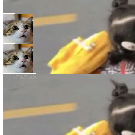
官方招聘信息中写过一条简洁有力的公式：Mod
Ubuntu 将核心系统包从 deb 转成了 s
单的模型规模升级，而是基于 SenseNova U1
nap
el + Harness = Agent。模型负责理解和推理，
的一次系统性迭代，不仅在同一架构中贯通视觉
Ubuntu 正在把又一个核心系统包从 deb 转为 s
Harness 负责把能力落到真实环境中——调用工
理解、推理、生成与编辑，还仅以 8B-MoT 的轻
nap。这次是 hwctl——一个用来检查 Ubuntu
局
具、读写文件、管理上下文、处理错误、完成闭
量大小，将能力推进到4K、更精细的真实质感、
硬件认证状态的命令行工具。 Canonical 工程师
环。崔添翼招人的标...
更复杂的视觉控制和可持续迭代编辑。 相比 U
Dario Amodei 担心新人来 Anthropic
Alan Griffiths 在邮件列表中说得很直白：「hwc
只为金钱，不为使命
1，U1.5-Lite-Preview 在以下方向上带来了显著
tl 是一个 Ubuntu 专有的包，它和它的依赖项都
顶级 AI 研究员在两家公司之间来回跳，中间只
提升： 原生支持4K图像生成； 更精细的局部纹
是 Ubuntu 专有的，不会用在其他发行版上。」
隔了几天。 Lilian Weng 上周刚宣布因健康原因
局
理、细节与真实世界质感； 更准确的中英文文字
所以 deb 版本的受众实际上为零。既然只有 Ub
离开 Thinking Machines Lab，说自己作为联合
生成与复杂版式组织； 更稳定的图...
untu 用户在用，那用 snap 打包就没什么可纠结
FFmpeg 9.0 发布
创始人的角色「太累了」。几天后，The Inform
的。 从 deb 到 snap 的迁移路径 hwctl 是 rust-
ation 就曝出她将重回 OpenAI，负责递归自我
FFmpeg 9.0 现已发布，包含多项改进。官方更
hwlib 硬件 API 库的一部分，命令行工具负责查
改进方向的研究。她是 Thinking Machines 过
新日志列出的 9.0 版本主要更新内容如下： 扩
白开水不加糖
询 Ubuntu 的硬件认证数据库。...
去一年内第四个离开的联合创始人。 这家由前
展 AMF 色彩转换器 (vf_vpp_amf) 的 HDR 功能
OpenAI CTO Mira Murati 创立的公司，连创始
MP4 muxer 中支持 LCEVC 音轨复用 Playdate
团队都留不住。 但 Thinking Machines 不是唯
视频编码器和多路复用器 添加 v360_vulkan filt
一在人才争夺战中失血的公司。六月，Google
er HE-AAC 960 解码 (DAB+) transpose_cuda
连失两员大将：Noam Shazeer 去了 Op...
filter 添加 AMF Frame Rate Converter (vf_frc
_amf) filter SMPTE 2094-50 元数据支持和直
通 ProRes RAW VideoToolbox 硬件加速器 AP
V ...
©OSCHINA(OSChina.NET)
京ICP备2025119063号