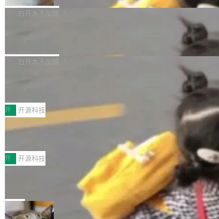
貌。数据显示，微软和 Meta 主要依托充沛的经
代码、验证结果的 AI 终端工具。 据介绍，Muse
构建流程可以分为四个环节：建图 → 控制难度
白开水不加糖
营现金流来覆盖资本开支，其资本支出覆盖率分
Code 是 Meta 的编程 agent 产品。它和市场上
→ 质量把关 → 数据概览。
别达到155% 和106%;而SpaceXAI的经营现金
已有的终端编程 agent 在设计理念上有几个明显
腾讯开源 UCL-MPComm 通信库
流仅能覆盖资本开支的12...
的差异点。 异步后台 agent：Muse Code 有一
腾讯网平团队宣布开源了 UCL-MPComm 通信
个主 agent 循环，外加一组后台 agent。这些后
库，并将作为transport接入Mooncake TENT。
白开水不加糖
台 agent...
该通信库针对AI Memory池化场景的数据传输需
CoStrict入选工信部2025人工智能应用
求进行了深度优化，能够实现数据中心内大规模
典型案例
计算节点间多种内存类型的高性能通信。 UCL-
近日，工信部科技司公示《2025人工智能应用典
MPComm将作为一种传输引擎接入Mooncake T
型案例入选名单》，深信服“面向企业研发场景的
开
开源科技
ENT，实现零拷贝传输性能提升30%、非零拷贝
开源 AI 编程平台 CoStrict 应用”凭借卓越的技术
传输性能最高提升5倍。UCL-MPComm底层基
深信服AI算力网关入选工信部人工智能
创新与落地成效成功入选。 全链路私有化部署，
应用典型案例！
于自研UCL-Engine通信引擎，后续腾讯网平将
助力企业AI研发安全落地 当前，越来越多企业已
前不久，工业和信息化部正式发布《2025年人工
持续开源更多基于UCL-Engine的高性能通信组
经开始引入 AI Coding 工具，通过调用公有云模
智能应用典型案例名单》，集中展示人工智能在
开
开源科技
件。 腾讯网平团队在UCL-MPComm中实现了一
型或企业内部部署模型提升研发效率。但随着 AI
各领域的应用成果，覆盖技术底座、行业赋能、
个独立于业务线程的全局通信引擎（Engine），
Jeff Dean 离开 Google：一个时代的结
Coding 从个人辅助工具逐步走向团队级、组织
产品应用、支撑保障、专题等五大方向。深信服
并实...
束，一个实验室的开始
级应用，企业在规模化落地过程中，对安全性、
AI算力网关（AI创新平台）成功入选！ 随着各行
Google 员工编号 20。MapReduce 作者之一。
可控性和代码质量提出了更高要求。 首先是数据
各业的Agent走向规模化建设，算力构成形态逐
Bigtable 作者之一。TensorFlow 的作者之一。
局
安全与合规要求。对于大多数普通研发场景，公
渐丰富，用户关注的重点也在发生变化：不只是
Gemini 的架构师。Google 首席科学家。 Jeff D